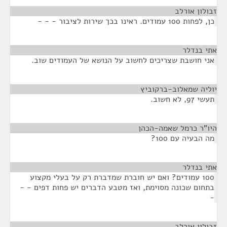
זבולון אורלב
¶
כן, לפחות 100 עמודים. ראינו בכך שירות לציבור - - -
אתי בנדלר
¶
אני חושבת שצריכים לחשוב על הנושא של העמודים שוב.
יוליה שמאלוב-ברקוביץ
¶
תעשי 97, לא חשוב.
היו"ר כרמל שאמה-הכהן
¶
מה הבעיה עם 100?
אתי בנדלר
¶
100 עמודים? ואם יש חוברת שמדברת רק על בעלי מקצוע
בתחום שכונה מסוימת, ואז מטבע הדברים יש פחות דפים - -
-
זבולון אורלב
¶