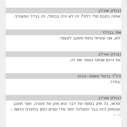
זבולון אורלב
¶
איפה כתבת תלי דלת? זה לא היה בכחול, זה בנייר המצורף.
אתי בנדלר
¶
לא, אני עשיתי נוסח מעקב לעצמי.
זבולון אורלב
¶
אז היום אנחנו נגמור את זה.
היו"ר כרמל שאמה-הכהן
¶
בסדר.
זבולון אורלב
¶
תראו, כל חוק בסופו של דבר הוא חוק של פשרה. ואני חושב
שהחוק הזה כבר התגלגל יותר מדי שנים וזמן בוועדה הזאת -
- -