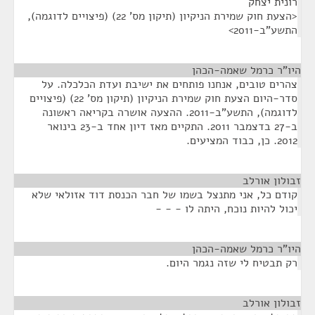
רונית יצחק
<הצעת חוק שמירת הניקיון (תיקון מס' 22) (פיצויים לדוגמה),
התשע"ב-2011>
היו"ר כרמל שאמה-הכהן
¶
צהרים טובים, אנחנו פותחים את ישיבת ועדת הכלכלה. על
סדר-היום הצעת חוק שמירת הניקיון (תיקון מס' 22) (פיצויים
לדוגמה), התשע"ב-2011. ההצעה אושרה בקריאה ראשונה
ב-27 בדצמבר 2011. התקיים מאז דיון אחד ב-23 בינואר
2012. כן, כבוד המציעים.
זבולון אורלב
¶
קודם כל, אני מתנצל בשמו של חבר הכנסת דוד אזולאי שלא
יכול להיות נוכח, היתה לו - - -
היו"ר כרמל שאמה-הכהן
¶
רק תבטיח לי שזה נגמר היום.
זבולון אורלב
¶