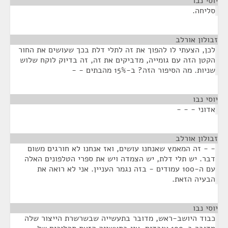
יוסי נבו
¶
סליחה.
זבולון אורלב
¶
לכן, הצעתי לו להפוך את זה לתלי דלת בכך שעושים את החור
הקטן הזה עם גומייה, מדביקים את זה, זה בדיוק לוקח שלוש
שניות. מה הסיפור הזה? ב-15% מהבתים - -
יוסי נבו
¶
אדוני - - -
זבולון אורלב
¶
- - זה המאמץ שאנחנו עושים, ואז אנחנו לא חורגים משום
דבר. יש תלי דלת, יש הצמדה ויש את ספרי הטלפונים האלה
עם ה-100 עמודים - בזה נגמר העניין. אני לא רואה את
הבעיה הזאת.
יוסי נבו
¶
כבוד היושב-ראש, מדובר בתעשייה שבשרשרת הייצור שלה