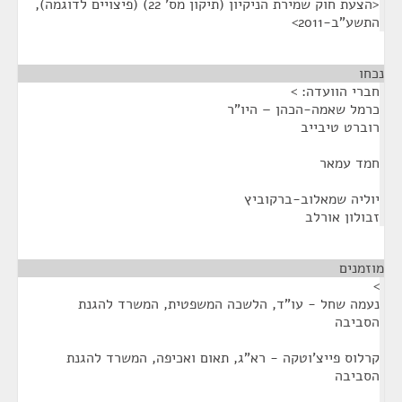
<הצעת חוק שמירת הניקיון (תיקון מס' 22) (פיצויים לדוגמה),
התשע"ב-2011>
נכחו
¶
חברי הוועדה: >
כרמל שאמה-הכהן – היו"ר
רוברט טיבייב
חמד עמאר
יוליה שמאלוב-ברקוביץ
זבולון אורלב
מוזמנים
¶
>
נעמה שחל - עו"ד, הלשכה המשפטית, המשרד להגנת
הסביבה
קרלוס פייצ'וטקה - רא"ג, תאום ואכיפה, המשרד להגנת
הסביבה