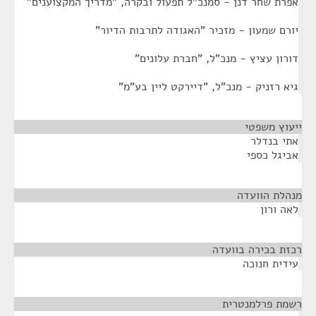
אפרת שחר דנן - סמנכ"ל תפעול ובקרה, "מדריך המקצוענים"
יורם שמעון - מזכיר "האגודה לתרבות הדיור"
דורון עציץ - מנכ"ל, "חברת עלונים"
גיא רזניק - מנכ"ל, "דיירקט ליין בע"מ"
ייעוץ משפטי
¶
אתי בנדלר
אביגל כספי
מנהלת הוועדה
¶
לאה ורון
רכזת בכירה בוועדה
¶
עידית חנוכה
רשמת פרלמנטרית
¶