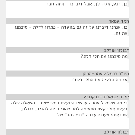
כן. רגע, אגיד לך, אבל דיברנו - אתה זוכר - - -
חמד עמאר
¶
כן, אנחנו דיברנו על זה גם בוועדה - פתרון לדלת - סיכמנו
את זה.
זבולון אורלב
¶
מה סיכמנו עם תלי דלת?
היו"ר כרמל שאמה-הכהן
¶
אז מה הבעיה עם התלי דלת?
יוליה שמאלוב-ברקוביץ
¶
כי מה שלמשל אמרה עכשיו היועצת המשפטית - השאלה שלה
בעצם אולי קצת מתאימה למה שאני רוצה להגיד, זבולון,
שהראיתי פעם שעברה "דפי זהב" של - - -
זבולון אורלב
¶