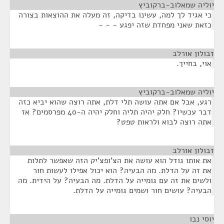
יוליה שמאלוב-ברקוביץ
¶
כי אגיד לך למה, עשינו בדיקה, זה מעלה את ההוצאות בצורה
כזאת שאני מפחדת שזה יפגע - - -
זבולון אורלב
¶
אוי, בחייך.
יוליה שמאלוב-ברקוביץ
¶
רגע, אבל אם אתה עושה תלי דלת, אתה רוצה שהוא יביא כזה
דבר עכשיו? חלק יהיה תליה וחלק יהיה ה-40 מפרסמים? אז
אתה רוצה לבוא ולראות טפט?
זבולון אורלב
¶
את אותו גודל הוא עושה את הצ'ופצ'יק הזה שאפשר לתלות
את זה על הדלת. מה הבעיה? הוא יכול אפילו לעשות חור
ולשים את זה עם גומייה על הדלת. מה הבעיה? על הידית. מה
הבעיה? עושים חור ושמים גומייה על הדלת.
יוסי נבו
¶