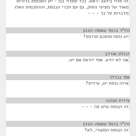
זה תלוי ביושב-ראש. ככל שתלוי בנו - יש הסכמות ברורות
מאוד של מציעי החוק, גם עם חברי הכנסת, וההסכמות האלו
מדברות על כך - - -
היו"ר כרמל שאמה-הכהן
¶
יש נוסח מוסכם מודפס?
זבולון אורלב
¶
אני לא יודע. אתי יודעת אם יש.
אתי בנדלר
¶
איזה נוסח יש, עידית?
עידית חנוכה
¶
זה הנוסח שיש פה - - -
היו"ר כרמל שאמה-הכהן
¶
זה הנוסח המקורי, לא?