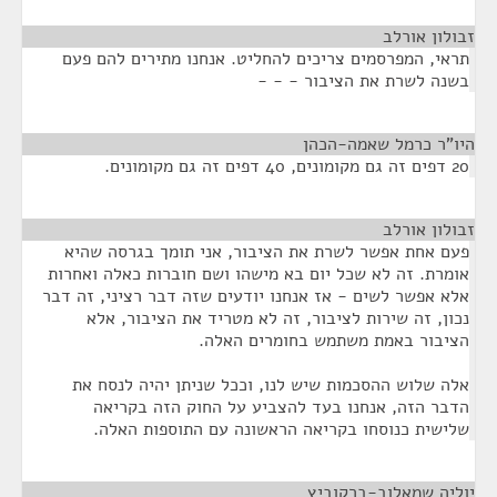
זבולון אורלב
¶
תראי, המפרסמים צריכים להחליט. אנחנו מתירים להם פעם
בשנה לשרת את הציבור - - -
היו"ר כרמל שאמה-הכהן
¶
20 דפים זה גם מקומונים, 40 דפים זה גם מקומונים.
זבולון אורלב
¶
פעם אחת אפשר לשרת את הציבור, אני תומך בגרסה שהיא
אומרת. זה לא שכל יום בא מישהו ושם חוברות כאלה ואחרות
אלא אפשר לשים - אז אנחנו יודעים שזה דבר רציני, זה דבר
נכון, זה שירות לציבור, זה לא מטריד את הציבור, אלא
הציבור באמת משתמש בחומרים האלה.
אלה שלוש ההסכמות שיש לנו, וככל שניתן יהיה לנסח את
הדבר הזה, אנחנו בעד להצביע על החוק הזה בקריאה
שלישית כנוסחו בקריאה הראשונה עם התוספות האלה.
יוליה שמאלוב-ברקוביץ
¶