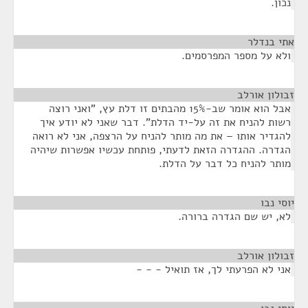
נכון.
אתי בנדלר
¶
ולא על מספר המפרסמים.
זבולון אורלב
¶
אבל הוא אומר שב-15% מהבתים זו דלת עץ, "ואני רוצה
רשות להניח את זה על-יד הדלת". דבר שאני לא יודע איך
להגדיר אותו – את מה מותר להניח על הרצפה, אני לא רואה
הגדרה. ההגדרה הזאת לדעתי, פותחת עכשיו אפשרות שיהיה
מותר להניח כל דבר על הדלת.
יוסי נבו
¶
לא, יש שם הגדרה ברורה.
זבולון אורלב
¶
אני לא הפרעתי לך, אז תואיל - - -