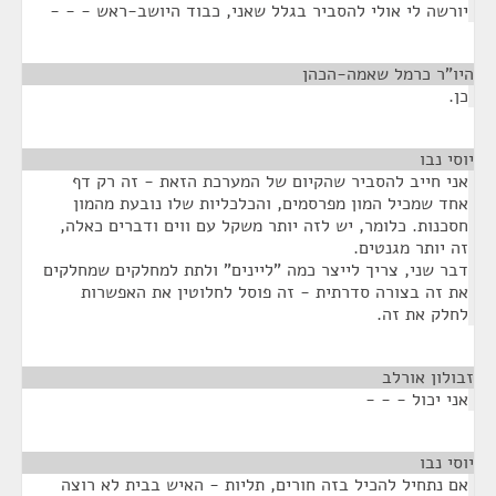
יורשה לי אולי להסביר בגלל שאני, כבוד היושב-ראש - - -
היו"ר כרמל שאמה-הכהן
¶
כן.
יוסי נבו
¶
אני חייב להסביר שהקיום של המערכת הזאת - זה רק דף
אחד שמכיל המון מפרסמים, והכלכליות שלו נובעת מהמון
חסכנות. כלומר, יש לזה יותר משקל עם ווים ודברים כאלה,
זה יותר מגנטים.
דבר שני, צריך לייצר כמה "ליינים" ולתת למחלקים שמחלקים
את זה בצורה סדרתית - זה פוסל לחלוטין את האפשרות
לחלק את זה.
זבולון אורלב
¶
אני יכול - - -
יוסי נבו
¶
אם נתחיל להכיל בזה חורים, תליות - האיש בבית לא רוצה