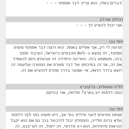
דברים כאלו, הוא צריך דבר אסתטי - - -
זבולון אורלב
¶
אני יכול להציע לך - - -
יוסי נבו
¶
תרשה לי רק, אני אסיים באמת. הוא רוצה דבר אסתטי פשוט
ממוקד, זה נמצא ב-80% מהבתים בישראל, הציבור תומך
בזה, משתמש בזה. החריגה היחידה זה שכשלא ניתן להצמיד
את זה, אז זה בסיכומו של דבר משרת את המטרה שלשמה זה
יוצא בדרך הזאת, אי-אפשר בדרך אחרת להוציא את זה.
יוליה שמאלוב-ברקוביץ
¶
כמה דלתות יש בארץ? סליחה, אני בודקת.
יוסי נבו
¶
אנחנו מגיעים לשני מיליון בתי אב, ויש משהו כמו 15% דלתות
שלא ברות תלייה, והמחלק יכול להיכשל בכך גם אם הוא יקבל
הוראות מיוחדות, הוא רץ סדרתי, זה ייפול, זה לא יכנס, זה