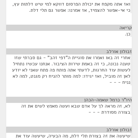
ואז אתה מקפח את יכולת הפרסום דווקא למי שיש דלתות עץ,
כי אי-אפשר להצמיד, אז אמרנו: אפשר גם תלי דלת.
קריאה
¶
כן.
זבולון אורלב
¶
אחרי זה באו ואמרו את סוגיית ה"דפי זהב" - גם סברתי שזו
טענה נכונה, כי זה באמת שירות הציבור. אנחנו עכשיו נתחיל
לעשות עוד החרגות, לדעתי אתה פותח פה פתח שאני לא יודע
לאן זה מוביל, ואז יגידו: למה מותר להניח רק מגנט, למה לא
נניח - - -
היו"ר כרמל שאמה-הכהן
¶
לא, זה מראה לך על אדם שבא ועשה מאמץ לשים את זה
בצורה מסודרת - - -
זבולון אורלב
¶
שיעשה את זה בצורת תלי דלת, מה הבעיה, שיעשה עוד את