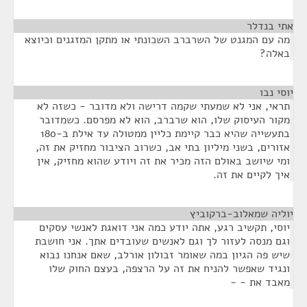
אתי בנדלר
¶
מה עם המגנט של השרברב השכונתי או מתקן המזגנים וכיוצא
באלה?
יוסי נבו
¶
תראי, אני לא שמעתי שקמה דרישה ולא מדובר - כשזה לא
מקור העיסוק שלו, הוא שרברב, הוא לא מפרסם. כשמדובר
בתעשייה שהיא כבר קיימת כליין ממטולה עד אילת ב-180
אזורים, בשני מיליון בתי אב, כשרוב הציבור מחזיק את זה,
ומי שיושב באולם הזה מכיר את זה ויודע שהוא מחזיק, אין
איך לקיים את זה.
יוליה שמאלוב-ברקוביץ
¶
יוסי, תקשיב רגע, אתה יודע כמה אני דואגת לאנשי עסקים
וגם מנסה לעזור לך וגם לאנשים שעובדים אתך. אני חושבת
שיש פה הגיון במה שאומר זבולון אורלב, שאם אנחנו נבוא
ונגיד שאפשר להניח את זה על הרצפה, בעצם החוק שלו
מאבד את - -