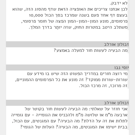
לא ידבק.
לכן אנחנו צריכים את האופציה הזאת שדף מהסוג הזה, שהוא
בעצם דף אחד פעם בשנה שמרכז בסך הכול 10,000
פרסומים, מונע המון-המון-המון הפצה של חומר פרסומי,
משתלב היטב במטרות החוק, שזה יותַר בדרך המלך.
זבולון אורלב
¶
מה הבעיה לעשות חור למעלה באמצע?
יוסי נבו
¶
מי רוצה חורים במדריך הפשוט הזה שיש בו מידע עם
שורות-שורות ממוקד? זה מונע את כל הפרסומים ההמוניים,
זה מרוכז, זה מרכז הכול.
זבולון אורלב
¶
אני חוזר על שאלתי: מה הבעיה לעשות חור בקוטר של
ארבעה מ"מ או שלושה מ"מ ולהכניס את הגומייה - עם גומייה
לתלות את זה על הדלת? מה הבעיה? עם המגנטים, עם הכול,
בבית ישימו את המגנטים, מה הבעיה? העלות של הגומי?