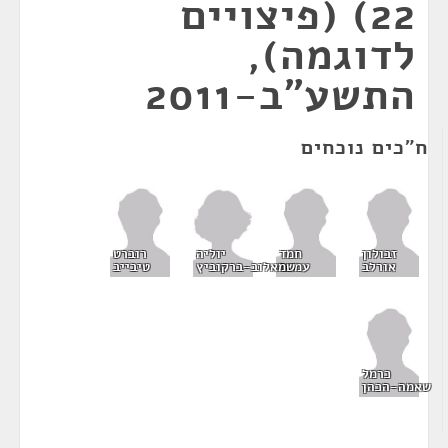
22) (פיצויים
לדוגמה),
התשע"ב-2011
ח"כים נוכחים
יוליה
זבולון
חמד
רוברט
שמאלוב-ברקוביץ
אורלב
עמאר
טיבייב
כרמל
שאמה-הכהן