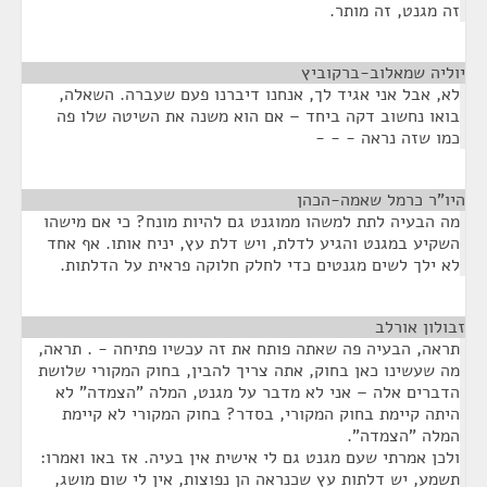
זה מגנט, זה מותר.
יוליה שמאלוב-ברקוביץ
¶
לא, אבל אני אגיד לך, אנחנו דיברנו פעם שעברה. השאלה,
בואו נחשוב דקה ביחד – אם הוא משנה את השיטה שלו פה
כמו שזה נראה - - -
היו"ר כרמל שאמה-הכהן
¶
מה הבעיה לתת למשהו ממוגנט גם להיות מונח? כי אם מישהו
השקיע במגנט והגיע לדלת, ויש דלת עץ, יניח אותו. אף אחד
לא ילך לשים מגנטים כדי לחלק חלוקה פראית על הדלתות.
זבולון אורלב
¶
תראה, הבעיה פה שאתה פותח את זה עכשיו פתיחה - . תראה,
מה שעשינו כאן בחוק, אתה צריך להבין, בחוק המקורי שלושת
הדברים אלה – אני לא מדבר על מגנט, המלה "הצמדה" לא
היתה קיימת בחוק המקורי, בסדר? בחוק המקורי לא קיימת
המלה "הצמדה".
ולכן אמרתי שעם מגנט גם לי אישית אין בעיה. אז באו ואמרו:
תשמע, יש דלתות עץ שכנראה הן נפוצות, אין לי שום מושג,