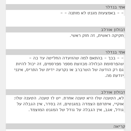
אתי בנדלר
¶
- - באמצעות מגנט לא מותנה - -
זבולון אורלב
¶
חקיקה ראשית, זה חוק ראשי.
אתי בנדלר
¶
- - בכך - בהתאם למה שהוועדה החליטה עד כה -
שהפרסומת הכלולה מכווצת מספר מפרסמים, זה יכול להיות
גם רק הודעה של השרברב או נקרעה ידית של התריס, אינני
יודעת מה.
זבולון אורלב
¶
לא, הטענה שלו היא טענה אחרת. יש לו טענה. הטענה שלו:
אוקיי, איתרתם הצמדה במגנטים, זה בסדר, אין הגבלה על
גודל, אגב, אין הגבלה על גודל של המגנט המוצמד.
קריאה
¶