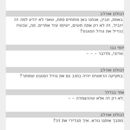
זבולון אורלב
¶
באמת, תבין, אנחנו כאן פותחים פתח, שאני לא יודע למה זה
יוביל. זה לא רק אתה תשים, ישימו עוד אחרים. מה, עכשיו
נגדיל את גודל המגנט?
יוסי נבו
¶
אדוני, מדובר - - -
זבולון אורלב
¶
בחקיקה הראשית יהיה כתוב גם את גודל המגנט שמותר?
אתי בנדלר
¶
לא רק זה אלא שההצמדה - -
זבולון אורלב
¶
מסבך אותנו נורא. איך תגדירי את זה?