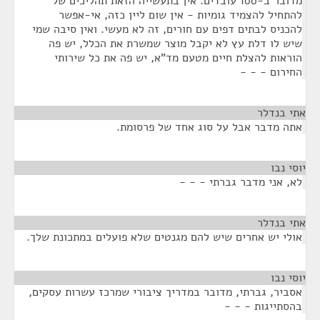
מדובר ב-100 עובדים. אין בתעשייה הזאת תהליכים של
להתחיל להצמיד גומיות - אין שום ליין כזה, אי-אפשר
להכניס לבתים דפים עם חורים, זה לא מעשי. ואין סיבה שמי
שיש לו דלת עץ לא יקבל מוצר שמשרת את הכלל, יש פה
הוראות להצלת חיים מטעם מד"א, יש פה את כל שירותי
החירום - - -
אתי בנדלר
¶
אתה מדבר אבל על סוג אחד של פרסומת.
יוסי נבו
¶
לא, אני מדבר גברתי - - -
אתי בנדלר
¶
אולי יש אחרים שיש להם מגנטים שלא פועלים במתכונת שלך.
יוסי נבו
¶
אסביר, גברתי, מדובר במדריך ציבורי שמרכז עשרות עסקים,
בהסתייגות - - -