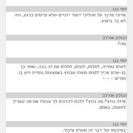
יוסי נבו
¶
אדוני מדבר על תהליכי ייצור ידניים שלא קיימים כרגע, וזה
לא בר ביצוע.
זבולון אורלב
¶
מה?
יוסי נבו
¶
לשים גומייה, לתלות, לשים, לתלות את זה ככה, ואחר כך
בן-אדם צריך לקחת משהו שכווץ באמצעות גומייה ויש בו
חורים - - -
זבולון אורלב
¶
איזה כווץ? מה כווץ? ללכת להדגים לך עכשיו את מה שצריך
לעשות, באמת.
יוסי נבו
¶
בסיכומו של דבר זה משרת ציבור.