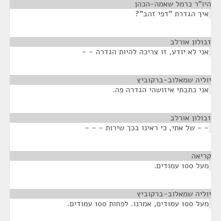
היו"ר כרמל שאמה-הכהן
¶
איך הגדרת "דפי זהב"?
זבולון אורלב
¶
אני לא יודע, זו צריכה להיות הגדרה - -
יוליה שמאלוב-ברקוביץ
¶
אני כתבתי איזושהי הגדרה פה.
זבולון אורלב
¶
- - של אתי, כי ראינו בכך שירות - - -
קריאה
¶
מעל 100 עמודים.
יוליה שמאלוב-ברקוביץ
¶
מעל 100 עמודים, אמרנו. לפחות 100 עמודים.