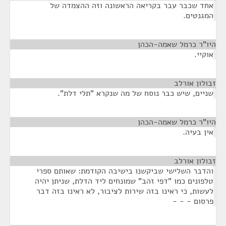
אחד שכבר עבר בקריאה הראשונה וזה ההצמדה של
המגנטים.
היו"ר כרמל שאמה-הכהן
¶
אוקיי.
זבולון אורלב
¶
שניים, שיש כבר נוסח של מה שנקרא "תלי דלת".
היו"ר כרמל שאמה-הכהן
¶
אין בעיה.
זבולון אורלב
¶
והדבר השלישי שביקשנו בישיבה הקודמת: שאותם ספרי
טלפונים כמו "דפי זהב" שמונחים ליד הדלת, שניתן יהיה
לעשות, כי ראינו בזה שירות לציבור, לא ראינו בזה דבר
פרסום - - -