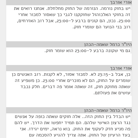
אורי אורבך
¶
יש בחוק נורמה. הנורמה של החוק מחלחלת. אנחנו רואים את
זה בחוקי האלכוהול שחוקקנו לגבי כך שאסור למכור אחרי
23:00. נכון, הם קונים ברבע ל-23:00, אבל רוב האזרחים,
רוב בני הנוער הם שומרי חוק.
היו"ר כרמל שאמה-הכהן
¶
גם מי שקונה ברבע ל-23:00 הוא שומר חוק.
אורי אורבך
¶
כן, אבל ב-23:15 לא. למכור אסור, לא לקנות. רוב האנשים כן
שומרים על החוק, הם לא מוכרים אחרי 23:00. כן משפיע זה
שאתה מחוקק חוק, זה שאתה אומר פה דברים. חלק נכבד
עושים את פעולתם.
היו"ר כרמל שאמה-הכהן
¶
יש הבדל בין החוק הזה.. אלה חוקים שאתה כופה על אנשים
נגד הרצון האישי שלהם. הם תמיד יחפשו את הדרך. יש להם
פה מניע חזק לעקוף את החוק. בוא נראה, ימים יגידו. אני
בעד הרעיון של החוק. אתה צריך להגיע להסכמה עם