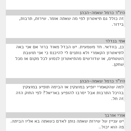
היו"ר כרמל שאמה-הכהן
¶
זה כולל גם תיאטרון לפי מה שאתה אומר. שירות, תרבות,
בידור.
אתי בנדלר
¶
כן, בוודאי. חד משמעית. יש הבדל מאוד ברור אם אני באה
לתיאטרון הקאמרי ולא נותנים לי להיכנס כי אני תושבת
השטחים, או שדורשים מהתיאטרון לנסוע לכל מקום או מכל
שחקן.
היו"ר כרמל שאמה-הכהן
¶
למה שהקאמרי יופיע במוצקין או הבימה תופיע במוצקין
בהיכל התרבות אבל יסרבו להופיע באריאל? לפי החוק הזה
זה חל.
אורי אורבך
¶
יש עניין של שירות שאתה נותן לאדם כשאתה בא אליו הביתה.
פה הוא יכול..