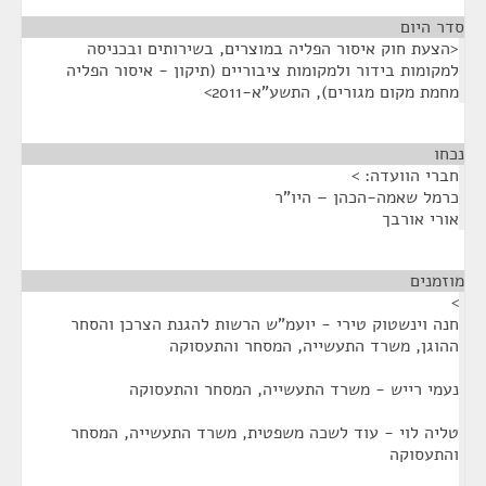
סדר היום
<הצעת חוק איסור הפליה במוצרים, בשירותים ובכניסה
למקומות בידור ולמקומות ציבוריים (תיקון - איסור הפליה
מחמת מקום מגורים), התשע"א-2011>
נכחו
¶
חברי הוועדה: >
כרמל שאמה-הכהן – היו"ר
אורי אורבך
מוזמנים
¶
>
חנה וינשטוק טירי - יועמ"ש הרשות להגנת הצרכן והסחר
ההוגן, משרד התעשייה, המסחר והתעסוקה
נעמי רייש - משרד התעשייה, המסחר והתעסוקה
טליה לוי - עוד לשכה משפטית, משרד התעשייה, המסחר
והתעסוקה