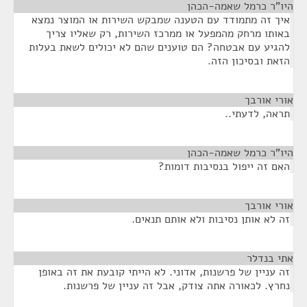
היו"ר כרמל שאמה-הכהן
¶
איך זה מתמודד עם הטענה שמבקש השירות או המוצר נמצא
באותו מרחק מהמפעל או ממרכז השירות, רק שאליו צריך
להגיע עם אבטחה? הם טוענים שהם לא יכולים לשאת בעלות
הזאת ובסיכון הזה.
אורי אורבך
¶
תראה, לדעתי..
היו"ר כרמל שאמה-הכהן
¶
האם זה ייפול בנסיבות דומות?
אורי אורבך
¶
זה לא אותן נסיבות ולא אותם תנאים.
אתי בנדלר
¶
זה עניין של פרשנות, אדוני. לא הייתי קובעת את זה באופן
נחרץ. לכאורה אתה צודק, אבל זה עניין של פרשנות.