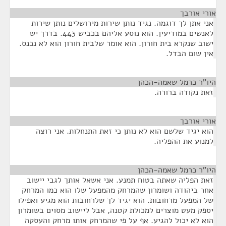
אורי אורבך
¶
אני אתן לך דוגמה. נגיד נותן שירות מירושלים נותן שירות
לאנשים במודיעין. הוא נוסע אליהם בכביש 443. בדרך יש
ישוב שנקרא בית חורון. הוא אומר שלבית חורון הוא לא נכנס.
אין שום הבדל.
היו"ר כרמל שאמה-הכהן
¶
זאת נקודה ברורה.
אורי אורבך
¶
הוא יגיד שלשם הוא לא נותן כי זאת התנחלות. אני רוצה
למנוע את ההפליה.
היו"ר כרמל שאמה-הכהן
¶
זאת הפליה שאתה בטוח תמנע. אני אשאל אותך לגבי יישוב
אחר ביהודה ושומרון שהמרחק מהמפעל שלו הוא כמו המרחק
של המפעל מרחובות. הוא יגיד לך שלרחובות הוא מגיע ואפילו
יספק מעט מוצרים למכולת קטנה, אבל ליישוב מסוים בשומרון
הוא לא יכול להגיע. אף על פי שהמרחק אותו מרחק והעסקה