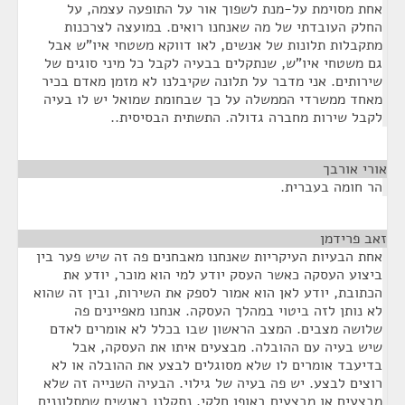
אחת מסוימת על-מנת לשפוך אור על התופעה עצמה, על
החלק העובדתי של מה שאנחנו רואים. במועצה לצרכנות
מתקבלות תלונות של אנשים, לאו דווקא משטחי איו"ש אבל
גם משטחי איו"ש, שנתקלים בבעיה לקבל כל מיני סוגים של
שירותים. אני מדבר על תלונה שקיבלנו לא מזמן מאדם בכיר
מאחד ממשרדי הממשלה על כך שבחומת שמואל יש לו בעיה
לקבל שירות מחברה גדולה. התשתית הבסיסית..
אורי אורבך
¶
הר חומה בעברית.
זאב פרידמן
¶
אחת הבעיות העיקריות שאנחנו מאבחנים פה זה שיש פער בין
ביצוע העסקה כאשר העסק יודע למי הוא מוכר, יודע את
הכתובת, יודע לאן הוא אמור לספק את השירות, ובין זה שהוא
לא נותן לזה ביטוי במהלך העסקה. אנחנו מאפיינים פה
שלושה מצבים. המצב הראשון שבו בכלל לא אומרים לאדם
שיש בעיה עם ההובלה. מבצעים איתו את העסקה, אבל
בדיעבד אומרים לו שלא מסוגלים לבצע את ההובלה או לא
רוצים לבצע. יש פה בעיה של גילוי. הבעיה השנייה זה שלא
מבצעים או מבצעים באופן חלקי. נתקלנו באנשים שמתלוננים