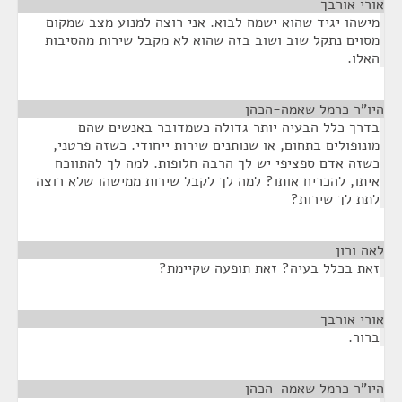
אורי אורבך
¶
מישהו יגיד שהוא ישמח לבוא. אני רוצה למנוע מצב שמקום
מסוים נתקל שוב ושוב בזה שהוא לא מקבל שירות מהסיבות
האלו.
היו"ר כרמל שאמה-הכהן
¶
בדרך כלל הבעיה יותר גדולה כשמדובר באנשים שהם
מונופולים בתחום, או שנותנים שירות ייחודי. כשזה פרטני,
כשזה אדם ספציפי יש לך הרבה חלופות. למה לך להתווכח
איתו, להכריח אותו? למה לך לקבל שירות ממישהו שלא רוצה
לתת לך שירות?
לאה ורון
¶
זאת בכלל בעיה? זאת תופעה שקיימת?
אורי אורבך
¶
ברור.
היו"ר כרמל שאמה-הכהן
¶