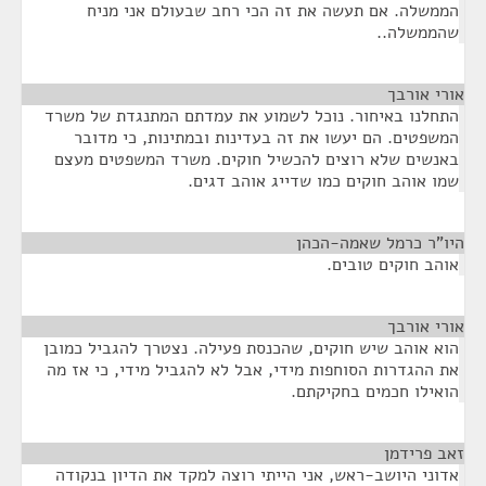
הממשלה. אם תעשה את זה הכי רחב שבעולם אני מניח
שהממשלה..
אורי אורבך
¶
התחלנו באיחור. נוכל לשמוע את עמדתם המתנגדת של משרד
המשפטים. הם יעשו את זה בעדינות ובמתינות, כי מדובר
באנשים שלא רוצים להכשיל חוקים. משרד המשפטים מעצם
שמו אוהב חוקים כמו שדייג אוהב דגים.
היו"ר כרמל שאמה-הכהן
¶
אוהב חוקים טובים.
אורי אורבך
¶
הוא אוהב שיש חוקים, שהכנסת פעילה. נצטרך להגביל כמובן
את ההגדרות הסוחפות מידי, אבל לא להגביל מידי, כי אז מה
הואילו חכמים בחקיקתם.
זאב פרידמן
¶
אדוני היושב-ראש, אני הייתי רוצה למקד את הדיון בנקודה