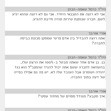
היו"ר כרמל שאמה-הכהן
¶
אני לא רוצה את הטכנאי היחיד. אני גם לא רוצה שהוא יגיע
לשם. חברה שנותנת שירות תהיה חייבת להגיע.
אורי אורבך
¶
אתה רוצה להבדיל בין אדם פרטי שמתקן מכונת כביסה
לחברה?
היו"ר כרמל שאמה-הכהן
¶
כן. בן אדם אחד שאתה מבטל ב-100% את הרצון שלו,
בהשוואה לחברה ששם אתה יכול להגיד שהמנכ"ל הוא נגד
יהודה ושומרון אבל העובד שלו לא. יש פה גם אפילו כפייה
של דעה בתוך החברה.
אורי אורבך
¶
איך תקבע? מגודל מסוים של מחזור עסקי?
היו"ר כרמל שאמה-הכהן
¶