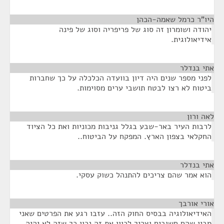
היו"ר כרמל שאמה-הכהן
¶
יהודה ושומרון זה סוג של פריפריה וסוג של פינה
אידיאולוגית.
אתי בנדלר
¶
לפני מספר שנים היה דיון בוועדה הכלכלה על כך שחברות
ביטוח לא רצו לבטח תושבי ערים מסוימות.
לאה ורון
¶
לרבות העיר באר-שבע בגלל גניבות מכוניות ואת כל הציוד
החקלאי בצפון הארץ. המפקח על הביטוח..
אתי בנדלר
¶
הוא אמר שהם צריכים להתנהל כשוק עסקי.
אורי אורבך
¶
האידיאולוגיה בבסיס החוק הזה.. עזבו רגע את הפרטים שאני
מבין שהם חשובים וצריך לכוון את זה נכון כך שזה לא יהיה