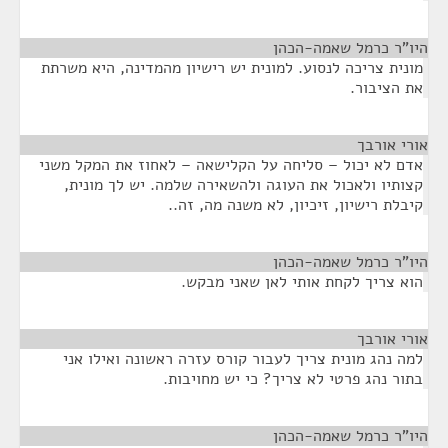
היו"ר כרמל שאמה-הכהן
¶
מונית צריכה לנסוע. למונית יש רישיון מהמדינה, היא משרתת
את הציבור.
אורי אורבך
¶
אדם לא יכול – סליחה על הקלישאה – לאחוז את המקל משני
קצותיו ולאכול את העוגה ולהשאירה שלמה. יש לך מונית,
קיבלת רישיון, זיכיון, לא משנה מה, זה..
היו"ר כרמל שאמה-הכהן
¶
הוא צריך לקחת אותי לאן שאני מבקש.
אורי אורבך
¶
למה נהג מונית צריך לעבור קורס עזרה ראשונה ואילו אני
בתור נהג פרטי לא צריך? כי יש מחויבות.
היו"ר כרמל שאמה-הכהן
¶