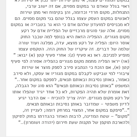
במקום המגורים עצמו, אי מתן שירות יותר נכון או שירות לא
ראוי בגלל שאדם גר במקום מסוים, אם זה ישוב ערבי,
התנחלות, מקום חרדי וכדומה, והן בקיפוח ואי מתן שירות
לאנשים במקום העסק עצמו בגלל שהם בני מקום מסוים. הם
לא מכניסים למועדון שלהם אדם כי הוא גר בטבריה או במקום
מסוים. אלה שני סוגים מרכזיים של הפליית אדם על רקע
מקום מגורים. ההפליה הזאת היא בנוסף למה שכבר החוק
אוסר היום: הפליה על רקע מוצא, עדה, מפלגה ועוד שורה
שלמה של דברים. זה עיקריו של החוק הזה. הטקסט עצמו
מופיע לפניכם. ראו נא סעיף (2): אחרי סעיף קטן (א) יבוא: "
(א1) יראו הפליה מחמת מקום מגורים כהפליה אסורה לפי סעיף
קטן (א), אם הוכח כי הנתבע סירב לספק מוצר או שירות
ציבורי למי שביקש לקבלם במקום מגוריו או עסקו, ולא סירב
כאמור, באותן נסיבות ובאותם תנאים, לספקם במקום אחר.."
המשפט "באותן נסיבות ובאותם תנאים" הוא סוג של הגבלה,
זאת אומרת שלא תהיה הפקרות, לא כל אחד יגיד שהפלו אותו
על רקע מקום מגורים. יהיה צריך להוכיח - אם הדבר יגיע
לדיון משפטי - שמדובר באותן נסיבות ובאותם תנאים.
".."סיפקם במקום אחר, המצוי במרחק דומה; לעניין זה,
"מקום" – שטח המדינה, לרבות האזור כהגדרתו בחוק לתיקון
ולהארכת תוקפן של תקנות שעת חירום (יהודה ושומרון).."