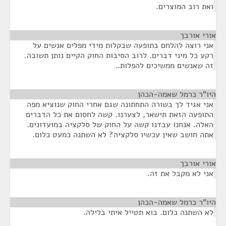
ואת רוב המוצרים.
אורי אורבך
¶
אני רוצה להלחם בתופעה שבקלות מידי מפלים אנשים על
רקע כל מיני דברים. לרוב הסיבות החוק הקיים נותן תשובה.
זה שאנשים ממשיכים להפלות..
היו"ר כרמל שאמה-הכהן
¶
אני אגיד לך בשורה התחתונה שגם אחרי החוק שנוציא מפה
התופעה הזאת תישאר, לצערנו. קשה לחסום את כל הדברים
האלה. אנחנו עבדנו קשה על החוק של סלקציה במועדונים.
אתה חושב שאין עכשיו סלקציה? לא השתנה כמעט כלום.
אורי אורבך
¶
אני לא מקבל את זה.
היו"ר כרמל שאמה-הכהן
¶
לא השתנה כלום. בוא תטייל איתי בלילה.