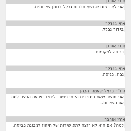
אורי אורבך
¶
אני לא בטוח שנושא תרבות נכלל בנותן שירותים.
אתי בנדלר
¶
בידור נכלל.
אורי אורבך
¶
כניסה למקומות.
אתי בנדלר
¶
נכון, כניסה.
היו"ר כרמל שאמה-הכהן
¶
אני חושב שאת היחידים הייתי פוטר. ליחיד יש את הרצון לתת
את השירות..
אורי אורבך
¶
למה? אם הוא לא רוצה לתת שירות של תיקון למכונת כביסה.