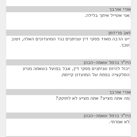
אורי אורבך
¶
אני אטייל איתך בלילה.
זאב פרידמן
¶
יש הרבה מאוד פסקי דין שניתנים נגד המועדונים האלה, וטוב
שכך.
היו"ר כרמל שאמה-הכהן
¶
יכול להיות שניתנים פסקי דין, אבל בפועל כשאתה מגיע
הסלקציה בפתח של המועדון קיימת.
אורי אורבך
¶
מה אתה מציע? אתה מציע לא לחוקק?
היו"ר כרמל שאמה-הכהן
¶
לא אמרתי.