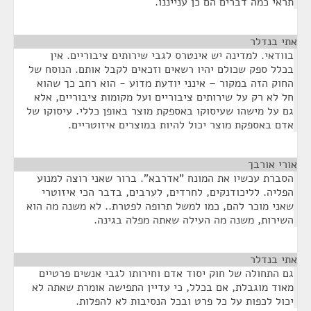
תראי כמה דברים הם כן ענייננו.
אתי בנדלר
¶
בוודאי. למדינה יש אינטרס לגבי שירותים ציבוריים. אין
בכלל ספק שכולם יהיו רשאים וזכאים לקבל אותם. הנוסח של
החוק הזה במקור – אינני יודעת מדוע - הוא רחב כך שהוא
חל לא רק על שירותים ציבוריים ועל מקומות ציבוריים, אלא
גם על מישהו שעיסוקו באספקת מוצר באופן כללי. עיסוקו של
אדם באספקת מוצר יכול להיות במוצרים איזוטריים.
אורי אורבך
¶
הסברת עכשיו את המונח "אדרבא". ברור שאני רוצה למנוע
הפליה. לליכודנקים, לחרדים, לערבים, בדבר הכי איזוטרי
שאני מוכר להם, כמו למשל תרופה לפטרת.. לא משנה מה הוא
השירות, משנה מה העילה שאתה מפלה בגינה.
אתי בנדלר
¶
גם התחולה של חוק יסוד אדם וחירותו לגבי אנשים פרטיים
מאוד מוגבלת, אם בכלל, כי עדיין התפישה אומרת שאתה לא
יכול לכפות על כל פרט ובכל הנסיבות לא להפלות.