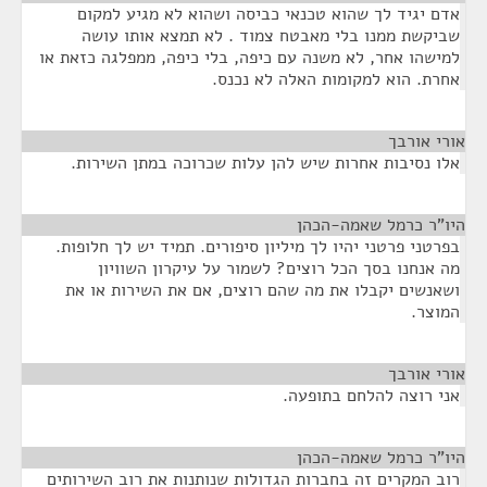
אדם יגיד לך שהוא טכנאי כביסה ושהוא לא מגיע למקום
שביקשת ממנו בלי מאבטח צמוד . לא תמצא אותו עושה
למישהו אחר, לא משנה עם כיפה, בלי כיפה, ממפלגה כזאת או
אחרת. הוא למקומות האלה לא נכנס.
אורי אורבך
¶
אלו נסיבות אחרות שיש להן עלות שכרוכה במתן השירות.
היו"ר כרמל שאמה-הכהן
¶
בפרטני פרטני יהיו לך מיליון סיפורים. תמיד יש לך חלופות.
מה אנחנו בסך הכל רוצים? לשמור על עיקרון השוויון
ושאנשים יקבלו את מה שהם רוצים, אם את השירות או את
המוצר.
אורי אורבך
¶
אני רוצה להלחם בתופעה.
היו"ר כרמל שאמה-הכהן
¶
רוב המקרים זה בחברות הגדולות שנותנות את רוב השירותים