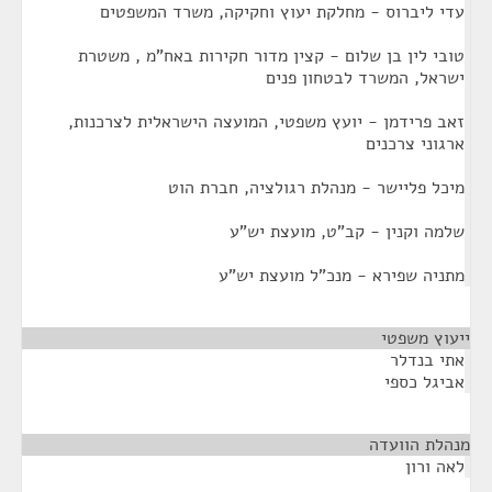
עדי ליברוס - מחלקת יעוץ וחקיקה, משרד המשפטים
טובי לין בן שלום - קצין מדור חקירות באח"מ , משטרת
ישראל, המשרד לבטחון פנים
זאב פרידמן - יועץ משפטי, המועצה הישראלית לצרכנות,
ארגוני צרכנים
מיכל פליישר - מנהלת רגולציה, חברת הוט
שלמה וקנין - קב"ט, מועצת יש"ע
מתניה שפירא - מנכ"ל מועצת יש"ע
ייעוץ משפטי
¶
אתי בנדלר
אביגל כספי
מנהלת הוועדה
¶
לאה ורון