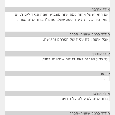
אורי אורבך
¶
אם הוא ישאל אותך למה אתה מצביע ואתה תגיד ליכוד, אז
הוא יגיד שלך זה עוד 200 שקל. מותר? ברור שזה אסור.
היו"ר כרמל שאמה-הכהן
¶
אבל איפה? זה עניין של המרחק והגישה.
אורי אורבך
¶
על רקע מפלגה זאת דוגמה שמצויה בחוק.
קריאה
¶
כן.
אורי אורבך
¶
ברור שזה לא עולה על הדעת.
היו"ר כרמל שאמה-הכהן
¶