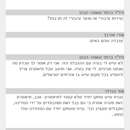
היו"ר כרמל שאמה-הכהן
¶
שירות ציבורי או מוצר ציבורי זה תרבות?
אורי אורבך
¶
עובדה שהם באים.
היו"ר כרמל שאמה-הכהן
¶
לא שיש לי בעיה עם ההגבלה הזו. אני רק אומר לך שנדע מה
אנחנו מכינים. לי אין בעיה. אני חושב שכל תיאטרון צריך
להופיע בכל מקום שיש בו אזרחים ישראלים.
אתי בנדלר
¶
ונניח שיש שחקן יחיד שלא קשור לתיאטרון. אגב, תיאטרון
זאת סוגיה אחרת כי הם בכל זאת מסובסדים על ידי המדינה,
מקבלים תקציב וכו'. נניח ששחקן יחיד עם המזוודה שלו
נוסע..