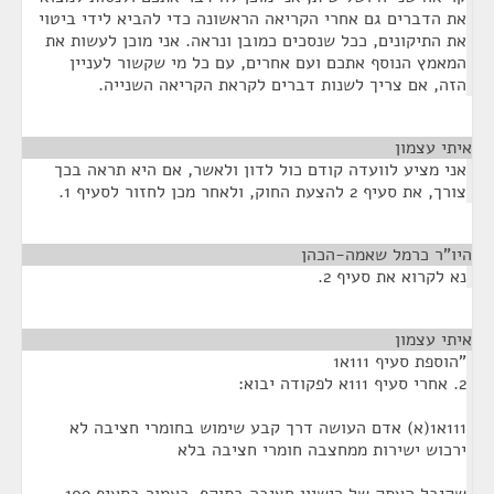
את הדברים גם אחרי הקריאה הראשונה כדי להביא לידי ביטוי
את התיקונים, ככל שנסכים כמובן ונראה. אני מוכן לעשות את
המאמץ הנוסף אתכם ועם אחרים, עם כל מי שקשור לעניין
הזה, אם צריך לשנות דברים לקראת הקריאה השנייה.
איתי עצמון
¶
אני מציע לוועדה קודם כול לדון ולאשר, אם היא תראה בכך
צורך, את סעיף 2 להצעת החוק, ולאחר מכן לחזור לסעיף 1.
היו"ר כרמל שאמה-הכהן
¶
נא לקרוא את סעיף 2.
איתי עצמון
¶
"הוספת סעיף 111א1
2. אחרי סעיף 111א לפקודה יבוא:
111א1(א) אדם העושה דרך קבע שימוש בחומרי חציבה לא
ירכוש ישירות ממחצבה חומרי חציבה בלא