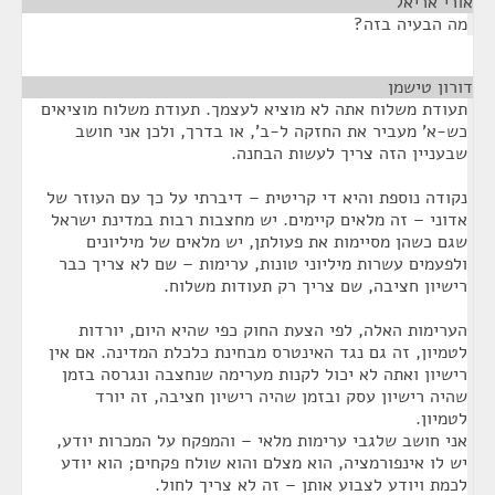
אורי אריאל
¶
מה הבעיה בזה?
דורון טישמן
¶
תעודת משלוח אתה לא מוציא לעצמך. תעודת משלוח מוציאים
כש-א' מעביר את החזקה ל-ב', או בדרך, ולכן אני חושב
שבעניין הזה צריך לעשות הבחנה.
נקודה נוספת והיא די קריטית – דיברתי על כך עם העוזר של
אדוני – זה מלאים קיימים. יש מחצבות רבות במדינת ישראל
שגם כשהן מסיימות את פעולתן, יש מלאים של מיליונים
ולפעמים עשרות מיליוני טונות, ערימות – שם לא צריך כבר
רישיון חציבה, שם צריך רק תעודות משלוח.
הערימות האלה, לפי הצעת החוק כפי שהיא היום, יורדות
לטמיון, זה גם נגד האינטרס מבחינת כלכלת המדינה. אם אין
רישיון ואתה לא יכול לקנות מערימה שנחצבה ונגרסה בזמן
שהיה רישיון עסק ובזמן שהיה רישיון חציבה, זה יורד
לטמיון.
אני חושב שלגבי ערימות מלאי – והמפקח על המכרות יודע,
יש לו אינפורמציה, הוא מצלם והוא שולח פקחים; הוא יודע
לכמת ויודע לצבוע אותן – זה לא צריך לחול.