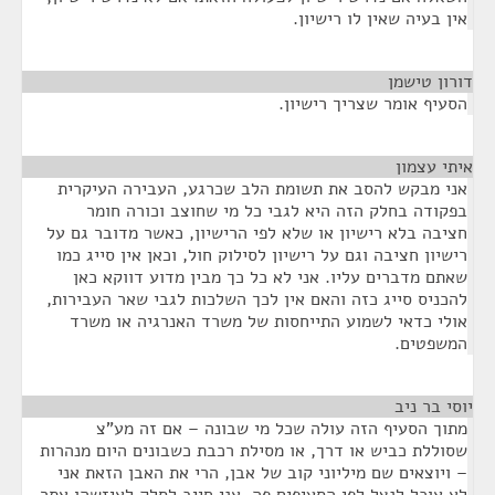
אין בעיה שאין לו רישיון.
דורון טישמן
¶
הסעיף אומר שצריך רישיון.
איתי עצמון
¶
אני מבקש להסב את תשומת הלב שכרגע, העבירה העיקרית
בפקודה בחלק הזה היא לגבי כל מי שחוצב וכורה חומר
חציבה בלא רישיון או שלא לפי הרישיון, כאשר מדובר גם על
רישיון חציבה וגם על רישיון לסילוק חול, וכאן אין סייג כמו
שאתם מדברים עליו. אני לא כל כך מבין מדוע דווקא כאן
להכניס סייג כזה והאם אין לכך השלכות לגבי שאר העבירות,
אולי כדאי לשמוע התייחסות של משרד האנרגיה או משרד
המשפטים.
יוסי בר ניב
¶
מתוך הסעיף הזה עולה שכל מי שבונה – אם זה מע"צ
שסוללת כביש או דרך, או מסילת רכבת כשבונים היום מנהרות
– ויוצאים שם מיליוני קוב של אבן, הרי את האבן הזאת אני