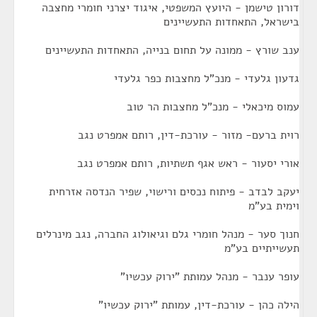
דורון טישמן - היועץ המשפטי, איגוד יצרני חומרי מחצבה
בישראל, התאחדות התעשיינים
ענב שורץ - ממונה על תחום בנייה, התאחדות התעשיינים
גדעון גלעדי - מנכ"ל מחצבות כפר גלעדי
עמוס מיכאלי - מנכ"ל מחצבות הר טוב
רוית ברעם- מזור - עורכת-דין, רותם אמפרט נגב
אורי יסעור - ראש אגף תשתיות, רותם אמפרט נגב
יעקב לבדב - פיתוח נכסים ורישוי, שפיר הנדסה אזרחית
וימית בע"מ
חנוך סער - מנהל חומרי גלם וגיאולוג החברה, נגב מינרלים
תעשייתיים בע"מ
עופר ענבר - מנהל עמותת "ירוק עכשיו"
הילה כהן - עורכת-דין, עמותת "ירוק עכשיו"