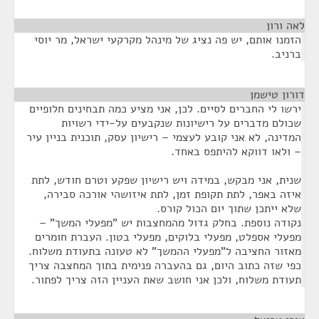
לאה ורון
¶
הזמנו אותם, יש פה נציג של מינהל מקרקעי ישראל, מר יוסי
ברניב.
דורון טישמן
¶
ירשו לי החברים לסיים. לכן, אני מציע כמה תבחינים חלופיים
שכולם מדברים על רישיונות שנקבעים על-ידי רשויות
המדינה, לא אני קובע לעצמי – רישיון עסק, תוכנית בניין עיר
– ולאו דווקא להיתפס באחד.
שנית, אני מבקש, במידה ויש רישיון שפקע וטרם חודש, לתת
איזה באפר, לתת תקופת זמן, לתת איזושהי אורכה סבירה,
שלא ייתכן שתוך יום הכול קורס.
נקודה נוספת. בחלק גדול מהמחצבות יש "מפעלי המשך" –
מפעלי אספלט, מפעלי בלוקים, מפעלי בטון. העברת חומרים
מאזור החציבה ל"מפעלי ההמשך" לא טעונה בתעודת משלוח.
כפי שזה כתוב היום, גם בהעברה פנימית בתוך המחצבה צריך
תעודת משלוח, ולכן אני חושב שאת העניין הזה צריך לפתור.