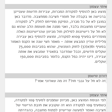
איתי עצמון
¶
מוצע כאן להוסיף לפקודת המכרות, עבירות חדשות שעניינן
ברכישה או בקבלה של חומרי חציבה ממחצבה. מדובר כאן
כמובן לא על כל מכרה, התיקון מתייחס לחלק י"ב לפקודה
שעניינו מחצבות בלבד, ואני מפנה את תשומת הלב שהוא גם
לא חל על רישיונות לסילוק חול מכיוון שהרישיונות האלה
מוסדרים בסעיף 109א לפקודה, ומוצע להוסיף כאן עבירה
פלילית שדין המבצע אותה – מאסר חצי שנה או הקנס האמור
בסעיף 61(א)(3) לחוק העונשין, שהוא בסביבות 75,000
שקלים חדשים, וככל שמדובר בתאגיד שמבצע את אותה
עבירה, דינו יהיה כפל הקנס, כלומר בסביבות 150,000
שקלים.
דורון טישמן
¶
זה לא חל על גנבי חול? זה מה שאדוני אמר?
איתי עצמון
¶
לפי הנוסח המוצע כאן, מכיוון שמפנים לסעיף 109 לפקודה,
כשסעיף 109 לפקודה הוא זה שקובע את חובת הרישוי של
חציבה ואומר למעשה שרישיון לפתוח מחצבה, כהגדרתה