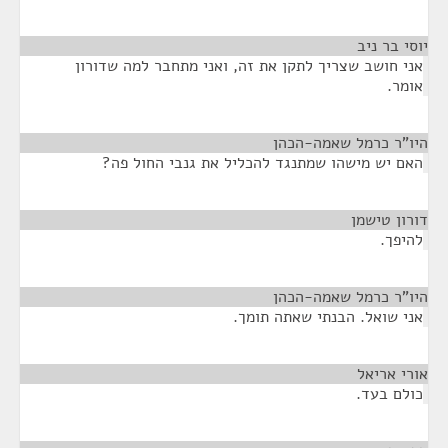
יוסי בר ניב
¶
אני חושב שצריך לתקן את זה, ואני מתחבר למה שדורון
אומר.
היו"ר כרמל שאמה-הכהן
¶
האם יש מישהו שמתנגד להכליל את גנבי החול פה?
דורון טישמן
¶
להיפך.
היו"ר כרמל שאמה-הכהן
¶
אני שואל. הבנתי שאתה תומך.
אורי אריאל
¶
כולם בעד.