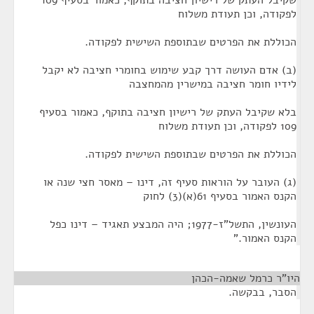
שקיבל העתק של רישיון חציבה בתוקף, כאמור בסעיף 109
לפקודה, וכן תעודת משלוח
הכוללת את הפרטים שבתוספת השישית לפקודה.
(ב) אדם העושה דרך קבע שימוש בחומרי חציבה לא יקבל
לידיו חומר חציבה במישרין מהמחצבה
בלא שקיבל העתק של רישיון חציבה בתוקף, כאמור בסעיף
109 לפקודה, וכן תעודת משלוח
הכוללת את הפרטים שבתוספת השישית לפקודה.
(ג) העובר על הוראות סעיף זה, דינו – מאסר חצי שנה או
הקנס האמור בסעיף 61(א)(3) לחוק
העונשין, התשל"ז-1977; היה המבצע תאגיד – דינו כפל
הקנס האמור."
היו"ר כרמל שאמה-הכהן
¶
הסבר, בבקשה.