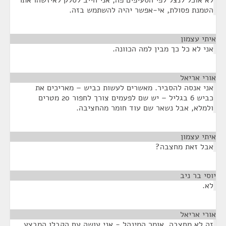
לא אוכל לנצל לפי הסעיפים פה, אני חייב לסלק לאיזשהו אתר
הטמנת פסולת, אי-אפשר יהיה להשתמש בזה.
איתי עצמון
¶
אני לא כל כך מבין למה הכוונה.
אורי אריאל
¶
אני אנסה להסביר. מאשרים לעשות כביש – מאריכים את
כביש 6 בגליל – יש שם לפעמים צורך לחפור 20 מטרים
ולמלא, אבל נשאר שם עוד חומר מהחציבה.
איתי עצמון
¶
אבל זאת מחצבה?
יוסי בר ניב
¶
לא.
אורי אריאל
¶
זה לא מחצבה. אומר המינהל - אני עושה עם הקבלן המבצע