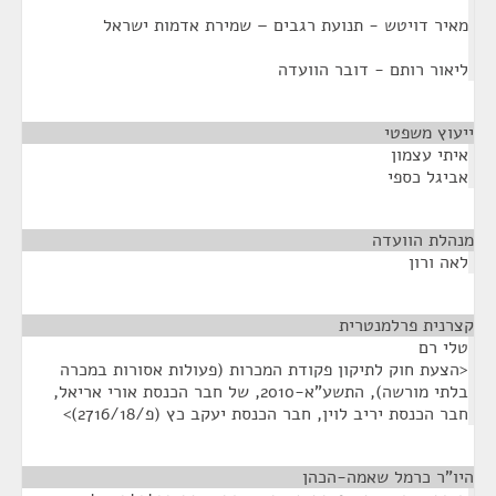
מאיר דויטש - תנועת רגבים – שמירת אדמות ישראל
ליאור רותם - דובר הוועדה
ייעוץ משפטי
¶
איתי עצמון
אביגל כספי
מנהלת הוועדה
¶
לאה ורון
קצרנית פרלמנטרית
¶
טלי רם
<הצעת חוק לתיקון פקודת המכרות (פעולות אסורות במכרה
בלתי מורשה), התשע"א-2010, של חבר הכנסת אורי אריאל,
חבר הכנסת יריב לוין, חבר הכנסת יעקב כץ (פ/2716/18)>
היו"ר כרמל שאמה-הכהן
¶