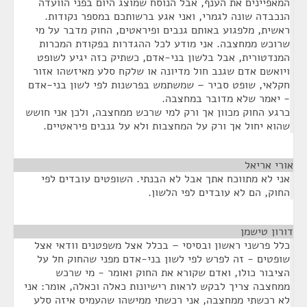
המאפיינים את הענף, אבל הנוסח שמוצג היום בפני הוועדה
הנכבדה שונה לגמרי, ואני אגע ברשותכם במספר נקודות.
ראשית, מלפגוע באותם גנבים ופיראטים, החוק מדבר על מי
שרוכש ממחצבה. אני מודע לכל ההגדרות בפקודת המכרות
המנדטורית, אבל בלשון בני-אדם, כשתיק כזה יגיע לשופט
ויואשם אדם שגנב חול מדיונה או שלקח סלע מאיזשהו אזור
חקלאי, שופט סביר – שמשתמש בפרשנות לפי לשון בני-אדם
- יאמר שלא מדובר במחצבה.
כרגע החוק מכוון אך ורק למי שרכש ממחצבה, ולכן אני חושש
שהוא יחול אך ורק על המחצבות ולא על גנבים פיראטיים.
אורי אריאל
¶
אני לא מתווכח אתך אבל לא הבנתי. השופטים עובדים לפי
החוק, הם לא עובדים לפי הלשון.
דורון טישמן
¶
כלל פרשני ראשון ובסיסי – בכלל אצל משפטנים וודאי אצל
שופטים - זה לפרש לפי לשון בני-אדם מפני שהחוק חל על
הציבור כולו, ואדם שקורא את החוק ואומר - מי שרכש
ממחצבה צריך לבקש לראות רישיונות כאלה וכאלה, אומר: אני
לא רכשתי ממחצבה, אני רכשתי ממישהו שהעמיס איזה סלע