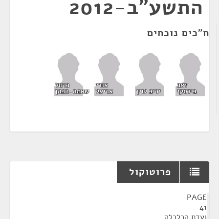
התשע"ב-2012
ח"כים נוכחים
זאב
אורי
כרמל
בילסקי
יריב לוין
אריאל
שאמה-הכהן
פרוטוקול
¶
PAGE
41
ועדת הכלכלה