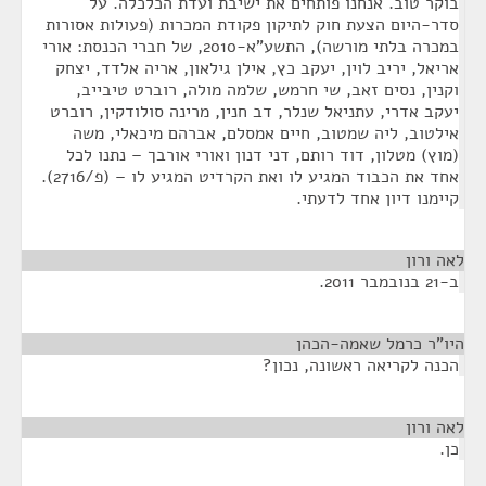
בוקר טוב. אנחנו פותחים את ישיבת ועדת הכלכלה. על
סדר-היום הצעת חוק לתיקון פקודת המכרות (פעולות אסורות
במכרה בלתי מורשה), התשע"א-2010, של חברי הכנסת: אורי
אריאל, יריב לוין, יעקב כץ, אילן גילאון, אריה אלדד, יצחק
וקנין, נסים זאב, שי חרמש, שלמה מולה, רוברט טיבייב,
יעקב אדרי, עתניאל שנלר, דב חנין, מרינה סולודקין, רוברט
אילטוב, ליה שמטוב, חיים אמסלם, אברהם מיכאלי, משה
(מוץ) מטלון, דוד רותם, דני דנון ואורי אורבך – נתנו לכל
אחד את הכבוד המגיע לו ואת הקרדיט המגיע לו – (פ/2716).
קיימנו דיון אחד לדעתי.
לאה ורון
¶
ב-21 בנובמבר 2011.
היו"ר כרמל שאמה-הכהן
¶
הכנה לקריאה ראשונה, נכון?
לאה ורון
¶
כן.