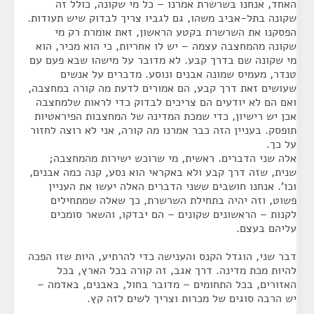
האחד, אנחנו בשרשרת אמרנו – כל מי שקונה, כולל זה
שקונה בתל-אביב משהו, גם לגביו צריך לבדוק שיש תעודות.
הפסקנו את השרשרת בקטע הראשון, זאת אומרת רק מי
שקונה מהמחצבה עצמה – יש לו אחריות, כי הוא מכיר, הוא
מי שקונה שם בדרך קבע. לא מדובר על מישהו שבא פעם עם
טנדר, מעמיס שמונה אבנים ונוסע. מדברים על אנשים
שעושים זאת דרך קבע, הם אמורים לדעת מה קורה במחצבה,
ואם הם לא יודעים הם צריכים לבדוק כדי לראות שלמחצבה
אכן יש רישיון, כדי שמכת המדינה של המחצבות הפיראטיות
תופסק. בעניין הזה כבר אמרנו מה קורה, אני לא רוצה לחזור
על כך.
אלה שני הדברים. ראשית, מי שרוכש ישירות מהמחצבה;
שנית, שזה דרך קבע ולא באקראי הוא נסע, קנה כמה אבנים,
וכו'. אנחנו חושבים ששני הדברים האלה יעשו את העניין
פשוט, וזה יהיה בתחילת השרשרת, כך שאלה שמתחילים
לקנות – הראשונים שקונים – הם יבדקו, והשאר סומכים
עליהם בעצם.
דבר שני, הוגדל הקנס והענישה כדי להרתיע, היות שזו הפכה
להיות מכת מדינה. דרך אגב, זה קורה בכל הארץ, בכל
האזורים, בכל התחומים – מדובר בחול, באבנים, באדמה –
יש הרבה סוגים של מכרות וצריך לשים לזה קץ.