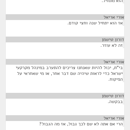
הוא מתחיל.
אורי אריאל
¶
אז הוא יתחיל שנה וחצי קודם.
דורון טישמן
¶
זה לא עוזר.
אורי אריאל
¶
בי"ת, יכול להיות שאנחנו צריכים להתערב במינהל מקרקעי
ישראל כדי לראות שיהיה שם דבר אחר, או מי שאחראי על
הפיקוח.
דורון טישמן
¶
בבקשה.
אורי אריאל
¶
הרי אם אתה לא שם לכך גבול, אז מה הגבול?