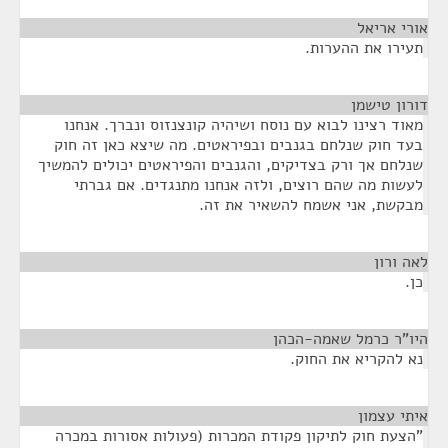
אורי אריאל
¶
תעירו את ההערות.
דורון טישמן
¶
מאוד רצינו לבוא עם נוסח ושיהיה קונצנזוס ונברך. אנחנו
בעד חוק שנלחם בגנבים ובפיראטים. מה שיצא כאן זה חוק
שנלחם אך ורק בצדיקים, והגנבים והפיראטים יכולים להמשיך
לעשות מה שהם רוצים, ולזה אנחנו מתנגדים. אם גברתי
מבקשת, אני אשמח להשאיר את זה.
לאה ורון
¶
כן.
היו"ר כרמל שאמה-הכהן
¶
נא להקריא את החוק.
איתי עצמון
¶
"הצעת חוק לתיקון פקודת המכרות (פעולות אסורות במכרה