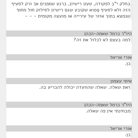
בחלק י"ב לפקודה, טעון רישיון, ברגע שמפנים אך ורק לסעיף
הזה ולא לסעיף 109א שקובע שגם רישיון לסילוק חול מחוף
שנמצא בתוך אזור של עירייה או מועצה מקומית - - -
היו"ר כרמל שאמה-הכהן
¶
למה בעצם לא לכלול את זה?
אורי אריאל
¶
כן.
איתי עצמון
¶
זאת שאלה. שאלה שהוועדה יכולה להכריע בה.
היו"ר כרמל שאמה-הכהן
¶
מבחינתי אין פה שאלה.
אורי אריאל
¶
כן.