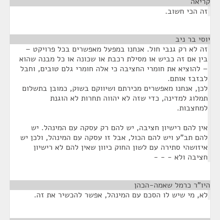
קריאה
¶
זה הכי חשוב.
יוסי בר ניב
¶
זה לא רק גנבי חול. אנחנו במפעל מאפשרים בכל פרויקט –
בין אם זה כביש או מסילת רכבת או שכונה או כל מבנה שהוא
– להוציא את חומרי החציבה כי אלה חומרי גלם טובים, וחבל
לבזבז אותם.
לכן, אנחנו מאפשרים מכירתם ושיווקם בשוק, כמובן בתשלום
תמלוג למדינה, כדי שזה לא יהווה תחרות לא הוגנת
למחצבות.
אין להם רישיון חציבה, יש להם רק עסקה עם המינהל. יש
להם תב"ע ויש להם הכול, אבל זו עסקה עם המינהל, ולכן יש
איזושהי סתירה עם לשון החוק כיוון שאין להם לא רישיון
חציבה ולא - - -
היו"ר כרמל שאמה-הכהן
¶
לא, מי שיש לו הסכם עם המינהל, אפשר להכשיר את זה.