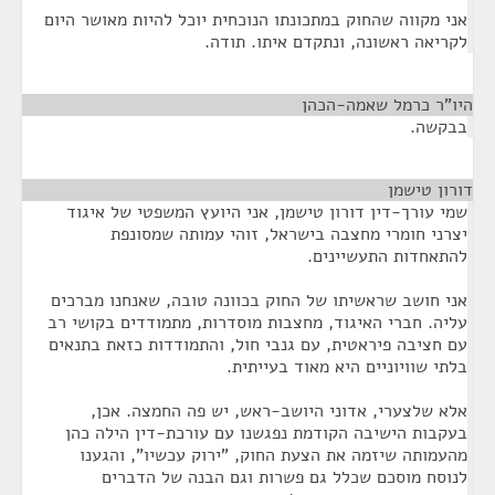
אני מקווה שהחוק במתכונתו הנוכחית יוכל להיות מאושר היום
לקריאה ראשונה, ונתקדם איתו. תודה.
היו"ר כרמל שאמה-הכהן
¶
בבקשה.
דורון טישמן
¶
שמי עורך-דין דורון טישמן, אני היועץ המשפטי של איגוד
יצרני חומרי מחצבה בישראל, זוהי עמותה שמסונפת
להתאחדות התעשיינים.
אני חושב שראשיתו של החוק בכוונה טובה, שאנחנו מברכים
עליה. חברי האיגוד, מחצבות מוסדרות, מתמודדים בקושי רב
עם חציבה פיראטית, עם גנבי חול, והתמודדות כזאת בתנאים
בלתי שוויוניים היא מאוד בעייתית.
אלא שלצערי, אדוני היושב-ראש, יש פה החמצה. אכן,
בעקבות הישיבה הקודמת נפגשנו עם עורכת-דין הילה כהן
מהעמותה שיזמה את הצעת החוק, "ירוק עכשיו", והגענו
לנוסח מוסכם שכלל גם פשרות וגם הבנה של הדברים