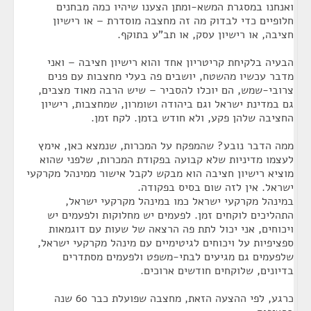
ואנחנו במסגרת המשא-ומתן הצענו שיהיו כמה מבחנים
חלופיים כדי לבדוק מה זה מחצבה מוסדרת – או רישיון
חציבה, או רישיון עסק, או תב"ע בתוקף.
הבעיה בלקיחת קריטריון אחד והוא רישיון חציבה – ואני
מדבר עכשיו מהשטח, יושבים פה בעלי מחצבות עם פנים
צרובי-שמש, הם יוכלו להסביר – שיש הרבה מאוד מצבים,
גם במדינת ישראל וגם ביהודה ושומרון, שמחצבות, רישיון
החציבה שלהן פקע, ולא חודש בזמן. לקח זמן.
ממה הדבר נובע? שהמפקח על המכרות, שנמצא כאן, אימץ
לעצמו מדיניות שלא קבועה בפקודת המכרות, שלפני שהוא
מוציא רישיון חציבה הוא מבקש לקבל אישור ממינהל מקרקעי
ישראל. אין לזה שום בסיס בפקודה.
במינהל מקרקעי ישראל כמו במינהל מקרקעי ישראל,
התהליכים לוקחים זמן. לפעמים יש מחלוקות ולפעמים יש
ויכוחים, אני יכול לתת פה הרצאה של שעות עם דוגמאות
ספציפיות על ויכוחים לגיטימיים עם מינהל מקרקעי ישראל,
שלפעמים גם מגיעים לבתי-משפט ולפעמים מסתדרים
בדיונים, שלוקחים חודשים ארוכים.
כרגע, לפי ההצעה הזאת, מחצבה שפועלת כבר 60 שנה