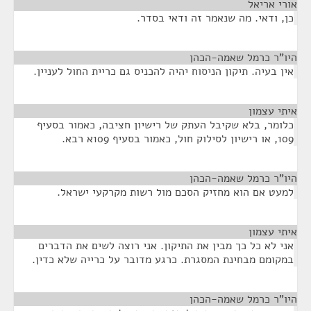
אורי אריאל
¶
כן, ודאי. מה שנאמר זה ודאי בסדר.
היו"ר כרמל שאמה-הכהן
¶
אין בעיה. תיקון הניסוח יהיה להכניס גם כריית החול לעניין.
איתי עצמון
¶
כלומר, בלא שקיבל העתק של רישיון חציבה, כאמור בסעיף
109, או רישיון לסילוק חול, כאמור בסעיף 109א רבא.
היו"ר כרמל שאמה-הכהן
¶
למעט אם הוא מחזיק הסכם מול רשות מקרקעי ישראל.
איתי עצמון
¶
אני לא כל כך מבין את התיקון. אני רוצה לשים את הדברים
במקומם מבחינת המסגרת. כרגע מדובר על כרייה שלא כדין.
היו"ר כרמל שאמה-הכהן
¶