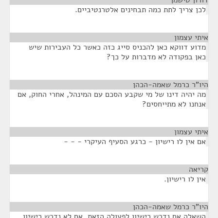
דורון טישמן
¶
לכן צריך לתת כמה תבחינים אלטרנטיביים.
איתי עצמון
¶
מדוע דווקא כאן להכניס סייג כזה כאשר כל העבירות שיש
כאן בפקודה לא מדברות על כך?
היו"ר כרמל שאמה-הכהן
¶
מה יהיה דינו של מי שקבע הסכם עם המינהל, אחרי החוק, אם
אנחנו לא מתייחסים?
איתי עצמון
¶
אם אין לו רישיון - כרגע הסעיף העיקרי - - -
קריאה
¶
אין לו רישיון.
היו"ר כרמל שאמה-הכהן
¶
השאלה אם נדרש רישיון לפעולה הזאת. אם לא נדרש רישיון,