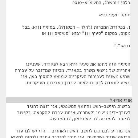
בלתי מורשה), התשע"א-2010
תיקון סעיף 111א
1. בפקודת המכרות (להלן – הפקודה), בסעיף 111א, בכל
מקום, במקום "סעיף 111" יבוא "סעיפים 111 או
111א1"."
הסעיף הזה מתקן את סעיף 111א רבא לפקודה, שעניינו
אחריות של נושאי משרה בתאגיד. מכיוון שמדובר על עבירה
שהיא משנית לעבירות העיקריות שמוצע להוסיף כאן, אני
מציע לוועדה לדון בו לאחר שנדון בעבירות העיקריות.
אורי אריאל
¶
ברשות היושב-ראש והיועץ המשפטי, אני רוצה להגיד
לעורך-דין טישמן ולאחרים. אנחנו עברנו להקראה, בקיצור
לניסיון להצביע. זה לא ניסיון, זו הצבעה.
אני מודיע לכם וגם ליושב-ראש ולאחרים – הרי יש לנו עוד
קריאה שנייה ושלישית, אני מוכן להידבר אתכם ולנסות למצוא