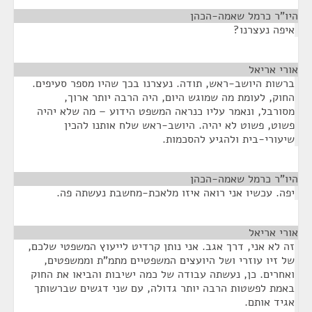
היו"ר כרמל שאמה-הכהן
¶
איפה נעצרנו?
אורי אריאל
¶
ברשות היושב-ראש, תודה. נעצרנו בכך שהיו מספר סעיפים.
החוק, לעומת מה שמוגש היום, היה הרבה יותר ארוך,
מסורבל, ונאמר עליו כנראה המשפט הידוע – מה שלא יהיה
פשוט, פשוט לא יהיה. היושב-ראש שלח אותנו להכין
שיעורי-בית ולהגיע להסכמות.
היו"ר כרמל שאמה-הכהן
¶
יפה. עכשיו אני רואה איזו מלאכת-מחשבת נעשתה פה.
אורי אריאל
¶
זה לא אני, דרך אגב. אני נותן קרדיט לייעוץ המשפטי שלכם,
של זיו עוזרי ושל היועצים המשפטיים מתמ"ת וממשפטים,
ואחרים. כן, נעשתה עבודה של כמה ישיבות והביאו את החוק
באמת לפשטות הרבה יותר גדולה, עם שני דגשים שברשותך
אגיד אותם.