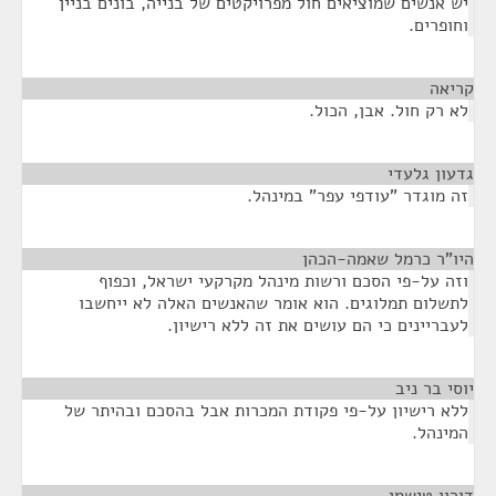
יש אנשים שמוציאים חול מפרויקטים של בנייה, בונים בניין
וחופרים.
קריאה
¶
לא רק חול. אבן, הכול.
גדעון גלעדי
¶
זה מוגדר "עודפי עפר" במינהל.
היו"ר כרמל שאמה-הכהן
¶
וזה על-פי הסכם ורשות מינהל מקרקעי ישראל, וכפוף
לתשלום תמלוגים. הוא אומר שהאנשים האלה לא ייחשבו
לעבריינים כי הם עושים את זה ללא רישיון.
יוסי בר ניב
¶
ללא רישיון על-פי פקודת המכרות אבל בהסכם ובהיתר של
המינהל.