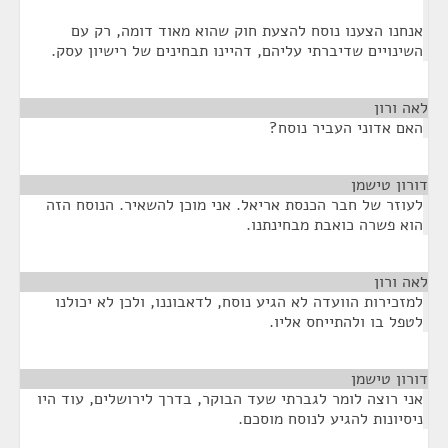
אנחנו הצענו נוסח להצעת חוק שהוא מאוד דומה, רק עם
השינויים שדיברתי עליהם, דהיינו תבחינים של רישיון עסק.
לאה ורון
¶
האם אדוני העביר נוסח?
דורון טישמן
¶
לעוזר של חבר הכנסת אריאל. אני מוכן להשאיר. הנוסח הזה
הוא פשרה כואבת מבחינתנו.
לאה ורון
¶
למזכירות הוועדה לא הגיע נוסח, לדאבוננו, ולכן לא יכולנו
לטפל בו ולהתייחס אליו.
דורון טישמן
¶
אני רוצה לומר לגברתי שעד הבוקר, בדרך לירושלים, עוד היו
ניסיונות להגיע לנוסח מוסכם.