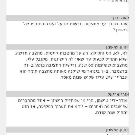
ברציפות - - -
לאה ורון
¶
אתה מדבר על מחצבות חדשות או על הארכת תוקפו של
רישיון?
דורון טישמן
¶
לא, לא, חס וחלילה. רק על מחצבות קיימות. מחצבה חדשה,
שלא תתחיל לפעול עד שאין לה רישיונות, מקובל עלי.
מחצבות שקיימות 60 שנה, ורישיון החציבה פוקע ב-31
בדצמבר, ב-1 בינואר מי שיקנה מאותה מחצבה חומר הוא
עבריין שיש עליו שלוש שנות מאסר.
אורי אריאל
¶
עורך-דין טישמן, הרי מי שמחזיק רישיון – אחד מהחברים
שיושבים פה ואחרים – יודע את תאריך הפקיעה, אז הוא
יתחיל שנה קודם.
דורון טישמן
¶