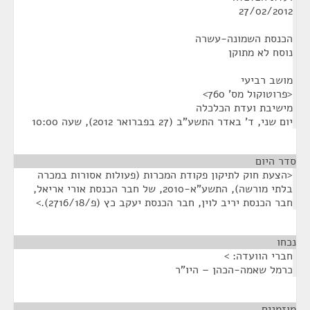
27/02/2012
הכנסת השמונה-עשרה
נוסח לא מתוקן
מושב רביעי
<פרוטוקול מס' 760>
מישיבת ועדת הכלכלה
יום שני, ד' באדר התשע"ב (27 בפברואר 2012), שעה 10:00
סדר היום
<הצעת חוק לתיקון פקודת המכרות (פעולות אסורות במכרה
בלתי מורשה), התשע"א-2010, של חבר הכנסת אורי אריאל,
חבר הכנסת יריב לוין, חבר הכנסת יעקב כץ (פ/2716/18).>
נכחו
¶
חברי הוועדה: >
כרמל שאמה-הכהן – היו"ר
מוזמנים
¶