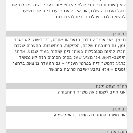
שאין שום סיכוי, כדי שלא יהיו ציפיות בעניין הזה. יש לנו את
נוהל העבודה שלנו, את איך שאנחנו עובדים. אני מציעה
להשאיר לנו. יש לנו דרכים להידברות.
דב חנין
¶
מצוין. אני אומר שבדרך כזאת או אחרת, כדי פשוט לא נאבד
זמן, גם התובנות שלכם, הספקות, המחשבות, ההערות שלכם
יוכלו להיות מתוכללות באותו דיון שיהיה בעוד שבוע. אדוני
היושב-ראש, אני מציע שעל בסיס הסיכום הזה לא נמשיך
כרגע להמשך דיון בפרטי העניין – גם הוועדה נמצאת בלחצי
זמנים - אלא נקבע ישיבה קרובה בהמשך.
היו"ר יצחק וקנין
¶
אני חייב לשמוע את משרד התחבורה.
דב חנין
¶
את משרד התחבורה תמיד כדאי לשמוע.
חוה ראובני
¶