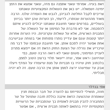
זאת בעיה. אמרתי שאני אתפנה גם מזה, שאני אמצא את הזמן
ימינה ושמאלה. יש כאן את השאלות המקצועיות שאנחנו
צריכים לקבל החלטה לגביהן, לגבש את העמדה שלנו. הרבה
מאוד מההערות שנותרו, לדעתי, הן הערות שהן יותר בכיוון
בשוליים, בפרטים שאני חושבת שאנחנו יכולים להגיע איתם
להסכמה. אני לא מדברת על המימון או על השאלה של
התכנית הארצית, אלא על שאלות עקרוניות. היו הערות אחרות
יותר קטנות שגם אם עדיין נותרו פתוחות אני בטוחה שבישיבה
אחת אפשר יהיה לסכם אותן. אני חושבת שבסופו של דבר מה
שיכריע את גורלה של הצעת החוק הזאת זה אם יימצא פתרון
לעניין המימוני, משום שאני לא רואה הרבה טעם, כפי
שהיושב-ראש אמר, שזה יישאר תלוי ברצון הטוב לממן.
בלכתוב חוק שיהיו בו תכניות על מנת שיעמדו על המדף ויעלו
אבק עד שמישהו ירצה לממן אותן אין הרבה טעם. זה לא יהיה
תכליתי.
אתי בנדלר
¶
חווה, תואילי להתייחס גם להערה של חבר הכנסת חנין
שאומרת שההצעה הזאת איננה כוללת חובה שתוטל על שר
התחבורה להכין תכנית לאומית כך שהתכניות של הרשויות
המקומיות יהיו בהתאם לאותה תכנית ארצית , אם אפשר