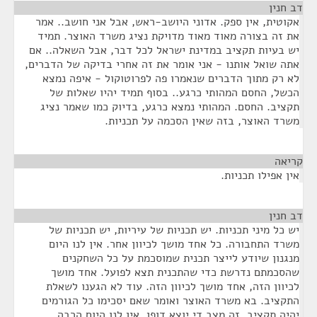
דב חנין
¶
אקוטית, אין ספק. אדוני היושב-ראש, אבל אני חושב.. אמר
את זה בצורה מאוד מאוד מדויקת נציג משרד האוצר. תמיד
יש בעיות תקציב במדינת ישראל לכל דבר, אבל השאלה.. אם
אתה שואל אותנו - אני אומר את זה אחרי בדיקה של הדברים,
לא רק מתוך הדברים שנאמרו פה לפרוטוקול - איפה נמצא
הכשל, החסם המהותי כרגע.. בסוף תמיד יהיו שאלות של
תקציב. החסם. המהותי נמצא כרגע, בדיוק כמו שאמר נציג
משרד האוצר, בזה שאין הסכמה על תכניות.
קריאה
¶
אין אפילו תכניות.
דב חנין
¶
יש כל מיני תכניות. יש תכניות של עיריות, יש תכניות של
משרד התחבורה. כל אחד מושך לכיוון אחר. אין לנו היום
מנגנון שיודע לייצר תכנית שמוסכמת על כל השחקנים
שהסכמתם נדרשת כדי שהתכנית תצא לפועל. אחד מושך
לכיוון הזה, אחד מושך לכיוון הזה. עוד לא הגענו לשאלת
התקציב. בא משרד האוצר ואומר שאם יסכימו כל הגורמים
יהיה תקציב. זה מצב די יוצא דופן. אין לנו היום הרבה