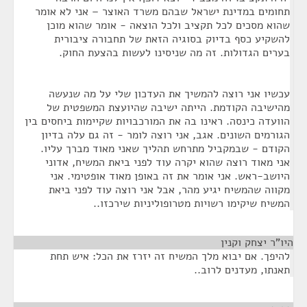
תחומים במדינת ישראל שבהם משרד האוצר – אני לא אומר
שהוא מסכים לכל תקציב ולכל הוצאה - אומר שהוא מוכן
להשקיע כסף בדיוק בסוגיה הזאת של תחבורה ציבורית
בערים הגדולות. זה מה שניסינו לעשות בהצעת החוק.
עכשיו אני רוצה להמשיך את העדכון שלי על מה שנעשה
מהישיבה הקודמת. הייתה ישיבה שהיועצת המשפטית של
הוועדה כינסה. ראינו בה את המורכבויות שקיימות ביחסים בין
הגורמים השונים. אגב, אני רוצה לומר - זה גם עלה בדיון
הקודם - שבמקביל מתרחש תהליך שאני מאוד מברך עליו.
אני מאוד רוצה שהוא יקרה עוד לפני ביאת המשיח, אדוני
היושב-ראש. אני אומר את זה באופן מאוד אופטימי. אני
מקווה שהמשיח יגיע מהר, אבל אני רוצה עוד לפני ביאת
המשיח שיקימו רשויות מטרופוליניות שירכזו..
היו"ר יצחק וקנין
¶
להיפך. אם יבוא מלך המשיח זה יזרז את הכל: איש תחת
תאנתו, מעדנים לרוב..