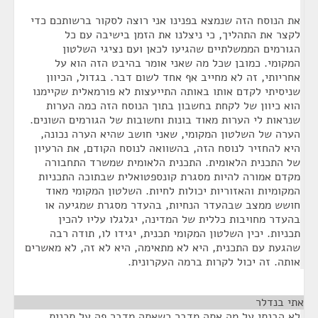
את הנוסח הזה שנמצא בפנינו אני רוצה לסקור ברשותכם כדי
לקצר את התהליך, כי ניצלנו את הזמן בישיבה עם כל
הגורמים הממשלתיים שהגיעו לכאן ועם נציגי השלטון
המקומי. כמובן שכל מה שאני אומר בהיבט הזה הוא על
אחריותי, זה לא מחייב אף אחד לשום דבר. בגדול, הכיוון
שניסיתי לקדם אותו באותה התייעצות לא פורמאלית שקיימנו
הוא כיוון של לקחת בחשבון בתוך הנוסח הזה כמה הערות
שנראות לי הערות מאוד בונות וחשובות של הגורמים השונים.
הערה של השלטון המקומי, שאני חושב שהיא הערה נכונה,
היא להחזיר לנוסח הזה, בהשוואה לנוסח הקודם, את הרעיון
של התכנית הלאומית. התכנית הלאומית שמשרד התחבורה
מקדם אמורה להיות מסגרת קונספטואלית שבתוכה התכניות
המקומיות והאזוריות יכולות לחיות. השלטון המקומי מאוד
חושש ממצב שבהעדר הנחיות, בהעדר מסגרת שמגיעה או
בהעדר מחויבות כללית של המדינה, יגלגלו עליו להכין
תכניות. יכין השלטון המקומי תכנית, יגידו לו, תודה רבה
שהגעת עם התכנית, היא לא מתאימה, היא לא זה, לא מאשרים
אותה. זה יכול לקרות ברמה העקרונית.
אתי בנדלר
¶
לא הבנתי על מה אתה מדבר כשאתה מדבר פה על תכנית