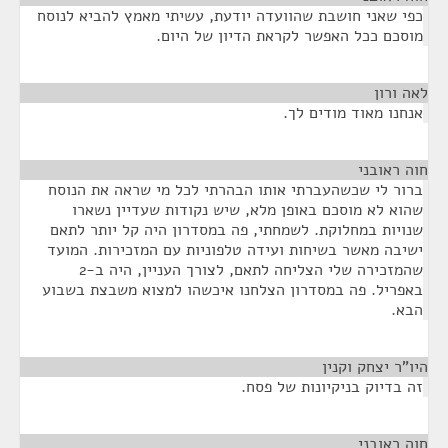
כפי שאני חושבת שהוועדה יודעת, עשיתי מאמץ להביא לנוסח
מוסכם ככל האפשר לקראת הדיון של היום.
לאה ורון
¶
אנחנו מאוד מודים לך.
חוה ראובני
¶
ברור לי שכשהעברתי אותו הבהרתי לכל מי שראה את הנוסח
שהוא לא מוסכם באופן מלא, שיש נקודות שעדיין נשארו
שנויות במחלוקת. לשמחתי, פה במסדרון היה קל יותר לתאם
ישיבה מאשר בשיחות ועידה טלפוניות עם המזכירות. המועד
שהמזכירה שלי הצליחה לתאם, לצורך העניין, היה ב-2
באפריל. פה במסדרון הצלחנו איכשהו למצוא משבצת בשבוע
הבא.
היו"ר יצחק וקנין
¶
זה בדיוק בניקיונות של פסח.
חוה ראובני
¶