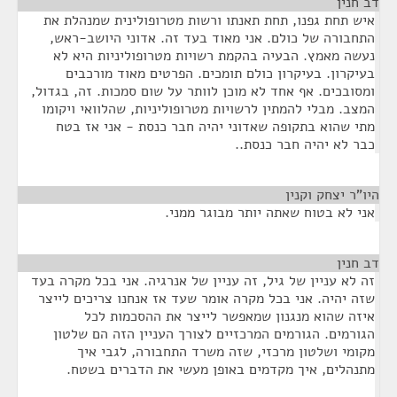
דב חנין
¶
איש תחת גפנו, תחת תאנתו ורשות מטרופולינית שמנהלת את
התחבורה של כולם. אני מאוד בעד זה. אדוני היושב-ראש,
נעשה מאמץ. הבעיה בהקמת רשויות מטרופוליניות היא לא
בעיקרון. בעיקרון כולם תומכים. הפרטים מאוד מורכבים
ומסובכים. אף אחד לא מוכן לוותר על שום סמכות. זה, בגדול,
המצב. מבלי להמתין לרשויות מטרופוליניות, שהלוואי ויקומו
מתי שהוא בתקופה שאדוני יהיה חבר כנסת - אני אז בטח
כבר לא יהיה חבר כנסת..
היו"ר יצחק וקנין
¶
אני לא בטוח שאתה יותר מבוגר ממני.
דב חנין
¶
זה לא עניין של גיל, זה עניין של אנרגיה. אני בכל מקרה בעד
שזה יהיה. אני בכל מקרה אומר שעד אז אנחנו צריכים לייצר
איזה שהוא מנגנון שמאפשר לייצר את ההסכמות לכל
הגורמים. הגורמים המרכזיים לצורך העניין הזה הם שלטון
מקומי ושלטון מרכזי, שזה משרד התחבורה, לגבי איך
מתנהלים, איך מקדמים באופן מעשי את הדברים בשטח.