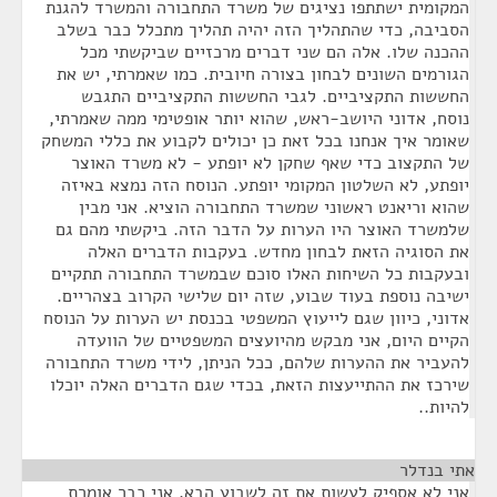
המקומית ישתתפו נציגים של משרד התחבורה והמשרד להגנת
הסביבה, כדי שהתהליך הזה יהיה תהליך מתכלל כבר בשלב
ההכנה שלו. אלה הם שני דברים מרכזיים שביקשתי מכל
הגורמים השונים לבחון בצורה חיובית. כמו שאמרתי, יש את
החששות התקציביים. לגבי החששות התקציביים התגבש
נוסח, אדוני היושב-ראש, שהוא יותר אופטימי ממה שאמרתי,
שאומר איך אנחנו בכל זאת כן יכולים לקבוע את כללי המשחק
של התקצוב כדי שאף שחקן לא יופתע - לא משרד האוצר
יופתע, לא השלטון המקומי יופתע. הנוסח הזה נמצא באיזה
שהוא וריאנט ראשוני שמשרד התחבורה הוציא. אני מבין
שלמשרד האוצר היו הערות על הדבר הזה. ביקשתי מהם גם
את הסוגיה הזאת לבחון מחדש. בעקבות הדברים האלה
ובעקבות כל השיחות האלו סוכם שבמשרד התחבורה תתקיים
ישיבה נוספת בעוד שבוע, שזה יום שלישי הקרוב בצהריים.
אדוני, כיוון שגם לייעוץ המשפטי בכנסת יש הערות על הנוסח
הקיים היום, אני מבקש מהיועצים המשפטיים של הוועדה
להעביר את ההערות שלהם, ככל הניתן, לידי משרד התחבורה
שירכז את ההתייעצות הזאת, בכדי שגם הדברים האלה יוכלו
להיות..
אתי בנדלר
¶
אני לא אספיק לעשות את זה לשבוע הבא. אני כבר אומרת