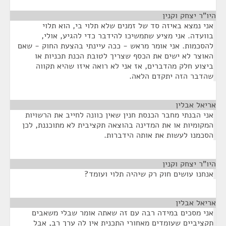
היו"ר יצחק וקנין
¶
אני נמצא באיזה סד של זמנים שלא תלוי בי, הוא תלוי
בוועדה. אני מציע שתמשיכו להידבר כדי להגיע, אולי,
להסכמות. אני אומר מראש - ככה עיינתי בהצעת החוק - שאם
האוצר לא ישים את הכסף שצריך לטובת הכנת תכניות או
ביצוע חלק מהדברים, אז אני לא רואה איזו שהיא תקווה
שהדבר הזה יתקדם הלאה.
אריאל אבלין
¶
אני הבנתי מחבר הכנסת חנין שאין כוונה לחייב את הרשויות
המקומיות או את המדינה בהוצאה תקציבית לא מתוכננת, לכן
הסכמנו לעשות את אותה הידברות.
היו"ר יצחק וקנין
¶
אנחנו עושים חוק רק שיהיה תלוי ועומד?
אריאל אבלין
¶
אני מסכים במידה רבה עם זה שאתה אומר שבלי משאבים
תקציביים שעומדים מאחורי התכנית אין לה ערך רב, אבל