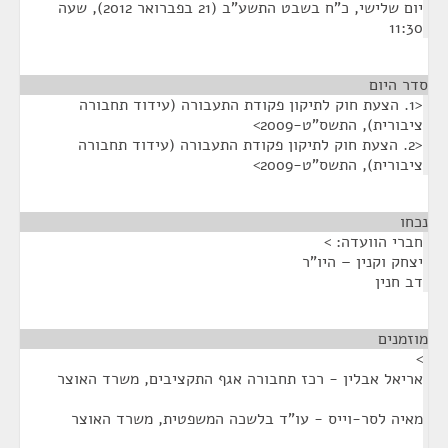
יום שלישי, כ"ח בשבט התשע"ב (21 בפברואר 2012), שעה
11:30
סדר היום
<1. הצעת חוק לתיקון פקודת התעבורה (עידוד תחבורה
ציבורית), התשס"ט-2009>
<2. הצעת חוק לתיקון פקודת התעבורה (עידוד תחבורה
ציבורית), התשס"ט-2009>
נכחו
¶
חברי הוועדה: >
יצחק וקנין – היו"ר
דב חנין
מוזמנים
¶
>
אריאל אבלין - רכז תחבורה אגף התקציבים, משרד האוצר
מאיה לסר-וייס - עו"ד בלשכה המשפטית, משרד האוצר