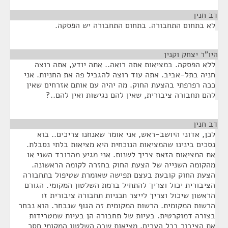
דב חנין
¶
לא בתחום התחבורה. בתחום התחבורה יש הפסקה.
היו"ר יצחק וקנין
¶
ללא הפסקה. במציאות אתה רואה.. אתה יודע, אתה רוצה
חניה בתל-אביב. אתה עוד רוצה להגביל פה את החניות. אני
ככה רפרפתי בהצעת החוק. מה יהיה עם אותם אזרחים שאין
להם תחבורה ציבורית, שאין להם נגישות ואין להם..?
דב חנין
¶
לכן, אדוני היושב-ראש, אני אומר שאנחנו צריכים.. בוא
נסכים בינינו שהמציאות הנוכחית היא מציאות בלתי נסבלת.
את המציאות הזאת צריך לשנות. אני מגיע מהרובד השני או
מהקומה השנייה של הצעת החוק בחזרה לקומה הראשונה.
הצעת החוק קובעת בעצם תפישה שאומרת שטיפול בתחבורה
הציבורית יכול וצריך להתחיל ברמת השלטון המקומי. הגורם
הראשון שיכול וצריך לייצר תכניות תחבורה ציבורית זו
הרשות המקומית. הרשות המקומית זה הגוף שנבחר. הוא נבחר
בצורה דמוקרטית. בעיות של תחבורה הן בעיות שמטרידות
את הציבור בכל הערים. מציאות שבה השלטון המקומי חסר