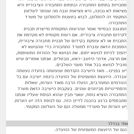
סמכויות בתחום התחבורה ובתחום התחבורה הציבורית היא
מציאות לא נכונה, היא מציאות שבה מה שנותר לשלטון
המקומי זה להתלונן, לבוא בטענות ולהתלונן על משרד
התחבורה.
המנגנון הבסיסי אומר שהרשות המקומית מייצרת תכנית
לקידום תחבורה ציבורית. אם רשות מקומית לא מקדמת את
התכנית או לא עוסקת בקידום של תכנית תחבורה ציבורית,
הסמכות הזאת עוברת למשרד התחבורה כדי שהנושא לא
יהפוך להיות לנושא יתום. את הנושא של ההורות המשותפת,
אם תרצה, אדוני היושב-ראש, מבטלים. אנחנו אומרים שיש
מוביל לנושא בכל אחד משני השלבים.
יש בפנינו.. מאז הישיבה הקודמת שנעשתה בוועדה נעשתה
עבודה. היועצת המשפטית של הוועדה כינסה ישיבה עם כל
הגורמים המעורבים, הועלו הרבה מאוד הערות, שאלות
והסתייגויות מכיוונים שונים. בעקבות הישיבה הזאת משרד
התחבורה הוציא נוסח, שאני מבין שהוא הנוסח שעליו אנחנו
מתבססים כרגע בהכנה לדיון הזה. גם לנוסח הזה יש הערות.
יש הערות של משרדי ממשלה וגם של השלטון המקומי.
אתי בנדלר
¶
וגם של היועצת המשפטית של הוועדה.