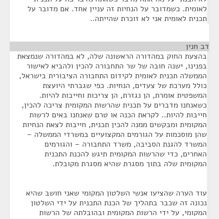
לאומית. כשמדובר על הנחיות זה עניין אחד. אם מדובר על
תכנית לאומית אני לא זוכרת שהייתה..
דב חנין
¶
בהצעת החוק במהדורה הראשונה שלה, לא במהדורה שנמצאת
בפנינו, ישנה חובה של שר התחבורה להכין ולהביא לאישור
הממשלה תכנית לאומית לקידום התחבורה הציבורית בישראל,
כולל מערכת של צעדים, הנחיות. כפי שגברתי היועצת
המשפטית אומרת, הן נגזרת, הן צריכות וחייבות להיות.
כשאנחנו מדברים על תכנית שהרשות המקומית צריכה להכין,
חייבות להיות.. לקראת הכנה או טרם שאנחנו באים לרשות
המקומית ומבקשים ממנה להכין תכנית, חייבות לצאת הנחיות
שהן מוסכמות על הגורמים המקצועיים במשרדי הממשלה –
המשרד להגנת הסביבה, משרד התחבורה – והגורמים
האחרים, כדי שהרשות המקומית תיגש להכנת התכנית
המקומית שלה בתוך מסגרת שהיא מסגרת מקובלת.
עוד הערה שהציעו אנשי השלטון המקומי שאני חושב שהיא
נכונה זה שכבר בתהליך של הכנת התכנית על ידי השלטון
המקומי, על ידי הרשות המקומית ובהובלתה של הרשות