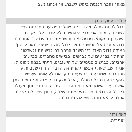
מאחר וחבר הכנסת ביקש לשבת, אז אנחנו נשב.
היו"ר יצחק וקנין
¶
יכול להיות שחלק מהדברים ישתלבו פה עם התכניות שיש
לשנים הבאות. אני מבין שהמשרד לא עובד על ריק וגם
השלטון המקומי. מכמה סיורים שהייתי יחד עם שר התחבורה
בנושא הזה של התשתיות אני יכול להגיד שאני רואה שיתוף
פעולה גדול מאוד בין משרד התחבורה לרשויות ולשלטון
המקומי בפרטים של כבישים, כבישים מחברים, כבישים
ארציים, כבישים פנימיים של הישובים. הייתי בכמה מקומות.
אני חושב שאולי אפשר לקחת את הדבר הזה ולשלב חלק
מהדברים שמובאים בהצעת החוק. אני לא אומר שאפשר
להקיף פה את כל המכלול, אבל חלק גדול מזה אני חושב שכן
אפשר. אני אשמח מאוד אם הדבר הזה יקודם בשיתוף פעולה
בין כל הגורמים. אני נועל את הישיבה, כיוון שיש לנו ישיבה
אחרת שהיא גם בנושא של תחבורה.
לאה ורון
¶
אווירית.