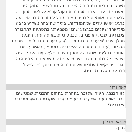
משאבים רבים בתחבורה הציבורית. גם לעניין החוק הזה
יצאנו יחד עם משרד התחבורה בקול קורא לשלטון המקומי,
לרשויות המקומיות לבחירת עיר מודל לתחבורה בת קיימא .
כרגע יש 18 ערים שמתמודדות. בעיר שתיבחר נשקיע כרבע
מיליארד שקלים בביצוע שינוי משמעותי בתשתיות לתחבורה
ציבורית, שבילי אופניים, טכנולוגיות באותה עיר. התנענו
מהלך שבו 18 ערים בינוניות – לא 3 הערים הגדולות – מכינות
תכניות לעידוד התחבורה הציבורית בתחומן, כאשר אנחנו
התחייבנו לעיר שתזכה שנממן בצורה מלאה את העניין הזה.
יש עשייה בתחום הזה. יש משאבים שמושקעים בהיבט הזה
וגם בפרויקטים אחרים של תחבורה ציבורית, כמו למשל
פרויקט הסעת המונים.
לאה ורון
¶
לא הבנתי. העיר שתזכה בתחרות בתחום התכניות שמגישים
לכם זאת העיר שתקבל רבע מיליארד שקלים בנושא תחבורה
ציבורית?
אריאל אבלין
¶
נכון.