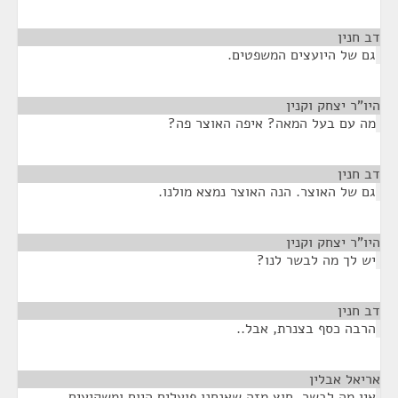
דב חנין
¶
גם של היועצים המשפטים.
היו"ר יצחק וקנין
¶
מה עם בעל המאה? איפה האוצר פה?
דב חנין
¶
גם של האוצר. הנה האוצר נמצא מולנו.
היו"ר יצחק וקנין
¶
יש לך מה לבשר לנו?
דב חנין
¶
הרבה כסף בצנרת, אבל..
אריאל אבלין
¶
אין מה לבשר, חוץ מזה שאנחנו פועלים היום ומשקיעים