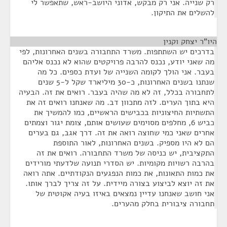
רק שנייה. אני רק מבקש, אדוני היושב-ראש, שתאפשר לי
להשלים את התיקון.
היו"ר יצחק וקנין
¶
בדרכים יש השתתפות. משרד התחבורה בשנים האחרונות, לפי
מה שאני יודע, נכנס להרבה פרויקטים שהוא לא נכנס אליהם
בעבר. אני הולך לקומה השנייה של ועדת כספים. כל מה
שנתנו בשנים האחרונות, כ-30 מיליארד שקל ל-5 שנים
לתחבורה בכלל, זה לא מה שהיה בעבר. רואים את זה. הבעיה
היא בתוך הערים. לזה מתכוון דב. מה שאנחנו רואים זה את
התשתיות החיצוניות בכבישים הראשיים, כמו להמשיך את
כביש 6, מחלפים מסוימים שעושים אותם, צומת יגור וצמתים
אחרים שאני כמי שחוצה רואה את זה. דרך אגב, גם בערים
הם לא היו מספיק. בשנים האחרונות, לאור התוספת
התקציבית, יש כניסה של משרד התחבורה. רואים את זה
בהרבה רשויות מקומיות. יש הסדרי תנועה שלדעתי מורידים
את כמות התאונות, את כמות הנפגעים הנקודתיים. אתה רואה
את זה יוצא לביצוע בצורה מיידית. על זה צריך לברך אותו.
אני חושב שאנחנו עדיין נמצאים באיזו בעיה אקוטית של
תחבורה ציבורית בחלק מהערים.