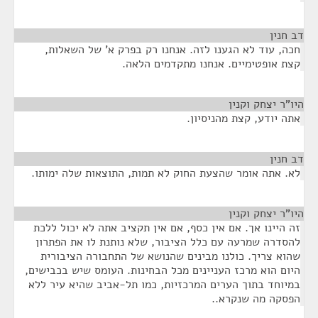
דב חנין
¶
חכה, עוד לא הגענו לזה. אנחנו רק בפרק א' של השאלות,
קצת אופטימיים. אנחנו מתקדמים הלאה.
היו"ר יצחק וקנין
¶
אתה יודע, קצת מהניסיון.
דב חנין
¶
לא. אתה אומר שהצעת החוק לא תמות, התוצאות שלה ימותו.
היו"ר יצחק וקנין
¶
זה היינו אך. אם אין כסף, אם אין תקציב אתה לא יכול ללכת
להסדרה שמרעה עם כלל הציבור, שלא נותנת לו את הפתרון
שהוא צריך. כולנו מבינים שהנושא של התחבורה הציבורית
היום הוא מרכז העניינים מכל הבחינות. העומס שיש בכבישים,
במיוחד בתוך הערים המרכזיות, כמו תל-אביב שהיא עיר ללא
הפסקה מה שנקרא..