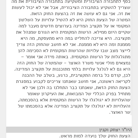
כסף לתחבורה הציבורית ומשקיעה בתחבורה הציבורית את מה
שצריך להשקיע בתחבורה הציבורית, אבל אני לא יכול לעשות
את זה. אני גם לא עושה את זה בהצעת החוק הזאת.
המטרה של הצעת החוק היא לא להטיל עלויות על השלטון
המקומי או על תקציב המדינה בערוצים חדשים מעבר למה
שקיים היום ממילא. הרשות המקומית היא הגורם שמנהל את
תקציבה. היא צריכה להחליט במה היא מתעסקת, מה היא
מממנת ומה היא לא מממנת. אני לא חושב שהחוק הזה צריך
לייצר מצב שבו עלויות שהרשות המקומית לא הסכימה להן
מתגלגלות על הרשות המקומית. באותה מידה אני אומר –
נמצאים מולי אנשי משרד האוצר - שהמטרה של החוק הזה
היא גם לא לגלגל עלויות בלתי מתוכננות על תקציב המדינה.
לכן, קודם כל ברמה התקציבית, כרגע, בשלב של ההכנה
לקריאה ראשונה, אני חושב שאנחנו צריכים לקבוע במסגרת
הצעת החוק הזאת, שאנחנו כבר התחלנו בה ולכן אני לא
מתחיל בפרק הכללי של המבואות, את העיקרון שאומר
שהעלויות לא יגולגלו על הרשות המקומית אלא בהסכמתה,
והעלויות לא יגולגלו על תקציב המדינה אלא בהסכמתו של
שר האוצר.
היו"ר יצחק וקנין
¶
הצעת החוק שלך נועדה למות מראש.