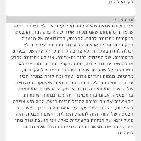
לקרוא לה כך.
חוה ראובני
¶
אני חושבת שזאת שאלה יותר מקצועית. אני לא בטוחה, ממה
שלמדתי מהתחום שאני מלווה איזה שהוא פרק זמן.. התכנית
המקומית מתכוונת לרדת, להבנתי, לרזולוציה של הבעיות
המקומיות. תכנית ארצית של עידוד תחבורה ציבורית לא
יכולה לרדת בהגדרה ולא צריכה לרדת לרזולוציה של הבעיות
המקומיות, של הניידות בתוך נס-ציונה. אני לא מתכוונת להרע
או להיטיב עם נס-ציונה, סתם זרקתי בתור דוגמה. אני לא
בטוחה בכלל שתכנית ארצית שתדבר ברמה של עקרונות,
מדיניות, מגמות ויעדים ארוכי טווח ומה קורה במגזר הבין
עירוני נחוצה כדי לקדם תכניות מקומיות שיעסקו ברזולוציה
של הרשות המקומית הבודדת או מקבץ הרשויות המקומיות
בהן פנימה. אנחנו כן הסכמנו, וזה עוגן בנוסח, שהנחיות
מקצועיות של מה צריכה להכיל תכנית כזאת, למה היא צריכה
להתייחס, זה דבר שהמפקח על התעבורה כן ייתן, כאשר כל
הכניסה של החוק הזה לתוקף, התהליך, יישום התכניות יהיה
פועל יוצא של הנחיות מקצועיות כאלו. אני חושבת שזה נותן
מענה יותר טוב מאשר תכנית מדיניות כוללת שלא נכנסת
לפרטים.