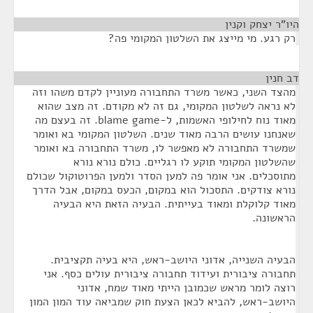
היו"ר יצחק וקנין
¶
רק רגע. מי מייצג את השלטון המקומי פה?
דב חנין
¶
מהצד השני, כאשר משרד התחבורה מעוניין לקדם משהו וזה
לא נראה לשלטון המקומי, גם זה לא מקודם. זה מצב שהוא
מאוד נוח לחילופי האשמות, ל-blame game. זה בעצם מה
שאנחנו עושים הרבה מאוד שנים. השלטון המקומי בא ואומר
שמשרד התחבורה לא מאפשר לו, משרד התחבורה בא ואומר
שהשלטון המקומי תוקע לו רגליים. כולם נורא נורא
מתוסכלים. אני אומר פה למען הסדר ולמען הפרוטוקול שכולם
נורא צודקים. התסכול הוא במקום, הכעס במקום, אבל הדרך
מאוד קלוקלת ומאוד בעייתית. הבעיה הזאת היא הבעיה
הראשונה.
הבעיה השנייה, אדוני היושב-ראש, היא בעיה תקציבית.
תחבורה ציבורית ועידוד תחבורה ציבורית עולים כסף. אני
רוצה לומר מראש שכמובן הייתי מאוד שמח, אדוני
היושב-ראש, להביא לכאן הצעת חוק שמביאה עוד המון המון