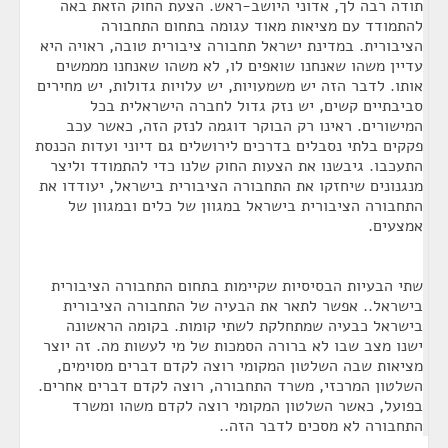
תודה רבה לך, אדוני היושב-ראש. הצעת החוק הזאת באה
להתמודד עם מציאות מאוד עגומה בתחום התחבורה
הציבורית. במדינת ישראל תחבורה ציבורית טובה, ראויה היא
עדיין משהו שאנחנו שואפים לו, לא משהו שאנחנו מממשים
אותו. לדבר הזה יש משמעויות, יש עלויות גדולות, יש מחירים
סביבתיים קשים, יש נזק גדול לחברה הישראלית בכל
המישורים. ראינו רק הבוקר דוגמה לנזק הזה, כאשר עכב
פקקים בלתי נסבלים בדרכים לירושלים גם דיוני ועדות הכנסת
התעכבו. גיבשנו את הצעות החוק שלנו כדי להתמודד וליצר
מנגנונים שיחזקו את התחבורה הציבורית בישראל, יעודדו את
התחבורה הציבורית בישראל במגוון של כלים ובמגוון של
אמצעים.
שתי הבעיות הבסיסיות שקיימות בתחום התחבורה הציבורית
בישראל.. אפשר לתאר את הבעיה של התחבורה הציבורית
בישראל כבעיה שמתחלקת לשתי קומות. בקומה הראשונה
ישנו מצב שבו לא ברורה הסמכות של מי לעשות מה. זה יוצר
מציאות שבה השלטון המקומי רוצה לקדם דברים מסוימים,
השלטון המרכזי, משרד התחבורה, רוצה לקדם דברים אחרים.
בפועל, כאשר השלטון המקומי רוצה לקדם משהו ומשרד
התחבורה לא מסכים לדבר הזה..