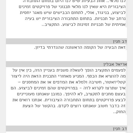
לנו מלאי.. אחת הבעיות שיש לנו היום בתחום התחבורה
הציבורית היא שאין לנו מלאי תכנוני של פרויקטים זמינים
לביצוע, בניגוד, אולי, לתחום הכבישים שיש מאגר יחסית
נרחב של תכניות. בתחום התחבורה הציבורית יש בעיה
אמיתית של תכניות זמינות לביצוע. התקציב..
דב חנין
¶
זאת הבעיה של הקומה הראשונה שהגדרתי בדיון.
אריאל אבלין
¶
לפעמים התקציב הופך לשאלה משנית בעניין הזה, כין אין על
מה להוציא את הכסף. המניע מאחורי התכנית הזאת היה ליצור
קטליזאטור, חשיבה ולמלא את המדפים או את המחסנים –
איך שתרצו לקרוא לזה - בפרויקטים שהם זמינים לביצוע. הם
בעצם מחכים לתקציב, לא להיפך. כמובן שאנחנו מעוניינים
לבצע פרויקטים בתחום התחבורה הציבורית. אנחנו רואים את
זה כדבר חשוב שאנחנו רוצים לקדם. בהקשר של הצעת
החוק..
דב חנין
¶