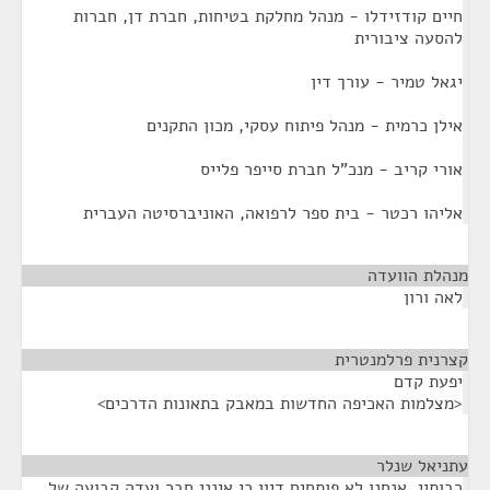
חיים קודזידלו - מנהל מחלקת בטיחות, חברת דן, חברות
להסעה ציבורית
יגאל טמיר - עורך דין
אילן כרמית - מנהל פיתוח עסקי, מכון התקנים
אורי קריב - מנכ"ל חברת סייפר פלייס
אליהו רכטר - בית ספר לרפואה, האוניברסיטה העברית
מנהלת הוועדה
¶
לאה ורון
קצרנית פרלמנטרית
¶
יפעת קדם
<מצלמות האכיפה החדשות במאבק בתאונות הדרכים>
עתניאל שנלר
¶
רבותיי, אנחנו לא פותחים דיון כי אינני חבר ועדה קבועה של