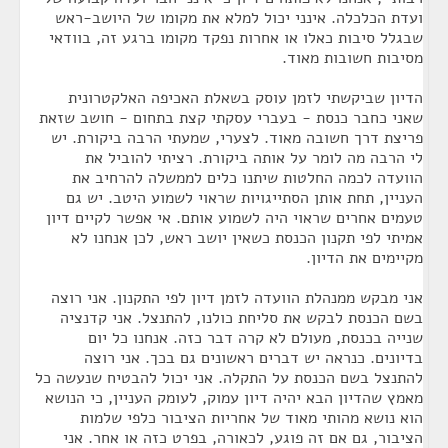
ועדת הכלכלה. אינני יכול למלא את מקומו של היושב-ראש
שבגלל סיבות כאלו או אחרות נפקד מקומו ברגע זה, בוודאי
מסיבות חשובות מאוד.
הדיון שביקשתי לזמן עוסק בשאלת האכיפה האלקטרונית
שאני כחבר כנסת - בעברי עסקתי קצת בתחום - חושב שזאת
פריצת דרך חשובה מאוד. לצערי, שמעתי הרבה ביקורת. יש
לי הרבה מה לומר על אותה ביקורת. רציתי להוביל את
הוועדה לכמה החלטות שיתנו כלים לממשלה להרחיב את
העניין, תחת אותן הסתייגויות שראוי לשמוע היטב. יש גם
טעמים אחרים שראוי היה לשמוע אותם. אי אפשר לקיים דיון
אמיתי לפי תקנון הכנסת כשאין יושב ראש, לכן אנחנו לא
מקיימים את הדיון.
אני מבקש ממנהלת הוועדה לזמן דיון לפי התקנון. אני רוצה
בשם הכנסת לבקש את סליחת כולנו, להתנצל. אני קדנציה
שנייה בכנסת, מעולם לא קרה דבר כזה. אנחנו כל יום
בדיונים. כנראה יש דברים ראשונים גם בכך. אני רוצה
להתנצל בשם הכנסת על התקלה. אני יכול להבטיח שנעשה כל
מאמץ שהדיון הבא יהיה דיון עמוק, לעומק העניין, כי הנושא
הוא נושא מהותי מאוד של אחריות הציבור כלפי שלמות
הציבור, גם אם זה פוגע, לכאורה, בפרט כזה או אחר. אני