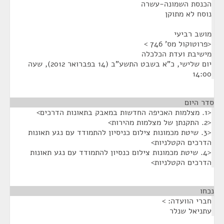
הכנסת השמונה-עשרה
נוסח לא מתוקן
מושב רביעי
<פרוטוקול מס' 746 >
מישיבת ועדת הכלכלה
יום שלישי, כ"א בשבט התשע"ב (14 בפברואר 2012), שעה
14:00
סדר היום
<1. מצלמות האכיפה החדשות במאבק בתאונות הדרכים>
<2. התקנתן של מצלמות מהירות>
<3. שיטת מכמונות צילום כניסיון להתמודד עם נגע תאונות
הדרכים הקטלניות>
<4. שיטת מכמונות צילום כנסיון להתמודד עם נגע תאונות
הדרכים הקטלניות>
נכחו
¶
חברי הוועדה: >
עתניאל שנלר