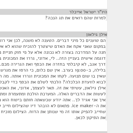
היו"ר ישראל אייכלר
¶
למרות שהם רואים את תג הנכה?
אילן גילאון
¶
הם טוענים כל מיני דברים. הטענה לא משנה, לכן אני רו
במקום שאני אקח את האדם שיצטרך להוכיח שהוא לא אשם
חנה על המדרכה בצורה לא נכונה אלא על פי חוק חניית נ
דוגמה אישית בעניין הזה.. לי, אדוני, גררו את המכונית
דרך אגב, לא קיבלתי בחזרה את הכסף ואת הגרירה מכם.
בלילה, ב-19:00 בערב. אין שם כלום, כי הרסו את
שאין בו שום תנועה. לקחו את המכונית וגררו אותה. מה ה
לבוא לוועדת הכלכלה? הלכתי לשלם את הכסף כדי לקבל ב
אילן גילאון, עשיתי את זה. תאר לעצמך, אדוני, את האנ
לעשות את הדברים האלה. המערכת הולכת ומתעמרת ומתעמ
איך אני אגיד לך.. אתה יודע שכשאתה חותם ביטוח הוא 
את ה-ice maker. פתאום לא הובהר דיו שהצילום 
שחייב להפיק אותו זה מי שנותן את הדוח. הצילום מוכיח
את התיקון לכאן.