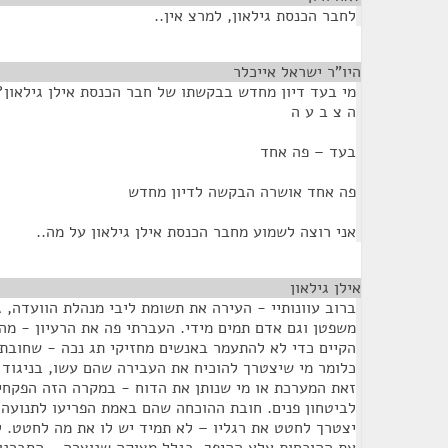
לחבר הכנסת גילאון, למרצ אין..
היו"ר ישראל אייכלר
¶
מי בעד דיון מחדש בבקשתו של חבר הכנסת אילן גילאון?
ה צ ב ע ה
בעד – פה אחד
פה אחד אושרה הבקשה לדיון מחדש
אני רוצה לשמוע מחבר הכנסת אילן גילאון על מה..
אילן גילאון
¶
ברוב עוונותיי - העירה את תשומת ליבי מנהלת הוועדה, ג
משפטן וגם אדם תמים מידי. העברתי פה את הרעיון - מה 
הקיים כדי לא להתעמר באנשים מחזיקי תג נכה - שחובת
זאת המערכת או מי שנותן את הדוח - במקרה הזה הפקח
לביטחון פנים. חובת ההוכחה שהם באמת הפריעו לתנועה
יצטרך לחטט את רגליו – לא תמיד יש לו את מה לחטט. ל