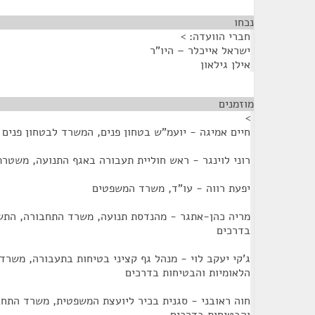
נכחו
¶
חברי הוועדה: >
ישראל אייכלר – היו"ר
אילן גילאון
מוזמנים
¶
>
חיים אמיגה - יועמ"ש בטחון פנים, המשרד לבטחון פנים
רוני לוינגר - ראש חוליית תעבורה באגף התנועה, משטר
יפעת רווה - עו"ד, משרד המשפטים
מריה כהן-אתגר - מהנדסת תנועה, משרד התחבורה, התשת
בדרכים
ג'קי יעקב לוי - מנהל גף קציני בטיחות בתעבורה, משר
הלאומיות והבטיחות בדרכים
חוה ראובני - סגנית בכיר ליועצת המשפטית, משרד התחב