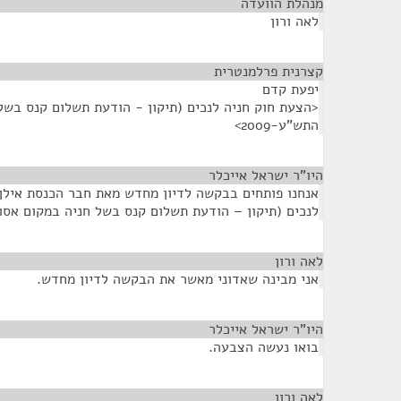
מנהלת הוועדה
¶
לאה ורון
קצרנית פרלמנטרית
¶
יפעת קדם
<הצעת חוק חניה לנכים (תיקון - הודעת תשלום קנס בשל
התש"ע-2009>
היו"ר ישראל אייכלר
¶
אנחנו פותחים בבקשה לדיון מחדש מאת חבר הכנסת אילן 
לנכים (תיקון – הודעת תשלום קנס בשל חניה במקום אסור), 
לאה ורון
¶
אני מבינה שאדוני מאשר את הבקשה לדיון מחדש.
היו"ר ישראל אייכלר
¶
בואו נעשה הצבעה.
לאה ורון
¶