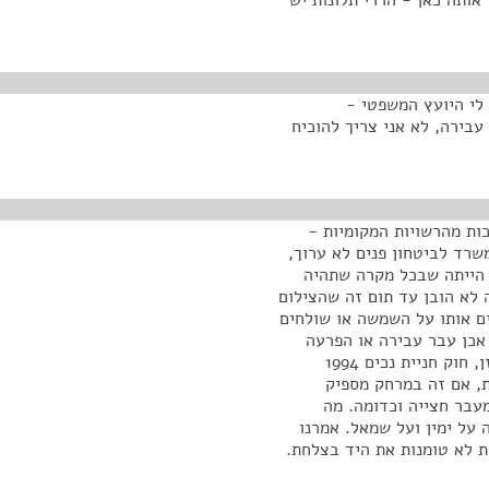
אותה כאן - הררי תלונות יש
 לי היועץ המשפטי -
בירה, לא אני צריך להוכיח
ות מהרשויות המקומיות -
שרד לביטחון פנים לא ערוך,
 הייתה שבכל מקרה שתהיה
 לא הובן עד תום זה שהצילום
ם אותו על השמשה או שולחים
אכן עבר עבירה או הפרעה
לתנועה בניגוד לחוק חניית נכים 1994. רק לסבר את האוזן, חוק חניית נכים 1994
ת, אם זה במרחק מספיק
עבר חצייה וכדומה. מה
 על ימין ועל שמאל. אמרנו
- ש-3 הרשויות המקומיות לא טומנות את היד בצלחת.