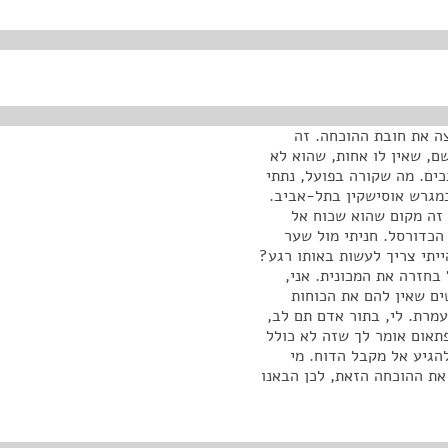
צה את חובת ההוכחה. זה
, שאין לו אחות, שהוא לא
כים. מה שקורה בפועל, נתתי
 במגרש אוסישקין בתל-אביב.
 זה מקום שהוא שכוח אל
 מגרש הכדורסל. חניתי מול שער
ייתי צריך לעשות באותו רגע?
חזרה את המכונית. אני,
שים שאין להם את הכוחות
רת. לי, בתור אדם תם לב,
פתאום אומר לך שזה לא כולל
חייב להגיע אל מקבל הדוח. מי
 את ההוכחה הזאת, לכן הבאנו