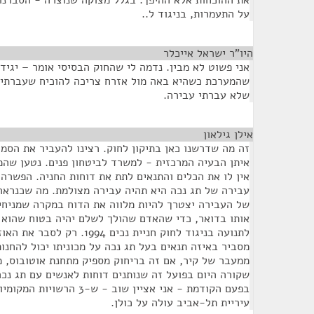
את ההוכחות אלא ההיפך. בגלל מצוקה שנוצרה - הסברנו 
על התעמרות, בניגוד ל..
היו"ר ישראל אייכלר
¶
אני פשוט לא מבין. נדמה לי שהחוק הבסיסי אומר – יגיד
שהמערכת כשהיא באה מול אזרח צריכה להוכיח שעברתי ע
שלא עברתי עבירה.
אילן גילאון
¶
זה מה שדרשנו כאן בתיקון לחוק. רצינו להעביר את הסמכ
איתן הבעיה המרכזית - למשרד לביטחון פנים. נטען שהמ
אין לו את הכלים והתנאים לתת את דוחות החניה. הפשרה
עבירה של תג נכה היא תהיה עבירה מצולמת. מה שכנראה
של העבירה יצטרך להיות מלווה את הדוח במקרה שמניחי
אותו בדואר, כדי שהאדם שהולך לשלם יהיה בטוח שהוא 
מסביר באיזה תנאים בעל תג נכה על מכוניתו יכול להחנו
ממעבר של קיר, אם זה בריחוק מספיק מתחנת אוטובוס, מ
שקורה היום בפועל זה שנותנים דוחות לאנשים עם תג נכה
בפעם הקודמת - אני אציין שוב 
עיריית תל-אביב עולה על כולן.