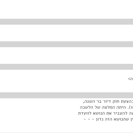
בהצעת חוק דיור בר השגה,
התשע"ב–2011, הצעת חבר הכנסת אמנון כהן (פ/18/3635). היתה המלצה של הלשכה
ה להעביר את הנושא לוועדת
ן שהנושא הזה נדון - - -