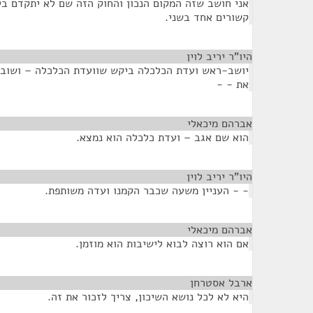
אני חושב שזה המקום הנכון והחוק הזה שם לא יתקדם בל
קשורים אחד בשני.
היו"ר יריב לוין
¶
יושב-ראש ועדת הכלכלה ביקש שוועדת הכלכלה – ושוב א
את - -
אברהם מיכאלי
¶
הוא שם אגב – ועדת כלכלה הוא נמצא.
היו"ר יריב לוין
¶
- - העניין משעה שכבר הקמנו ועדה משותפת.
אברהם מיכאלי
¶
אם הוא רוצה לבוא לישיבות הוא מוזמן.
ארבל אסטרחן
¶
היא לא לכל נושא השיכון, צריך לזכור את זה.