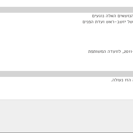
הנושאים האלה נוגעים
של יושב-ראש ועדת הפנים
ההצעה להעביר את הצעת חוק דיור בר השגה, התשע"ב–2011, לוועדה המשותפת
הזו נעולה.