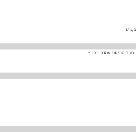
יור בר השגה, התשע"ב-2011 (פ/3635) של חבר הכנסת אמנון כהן –