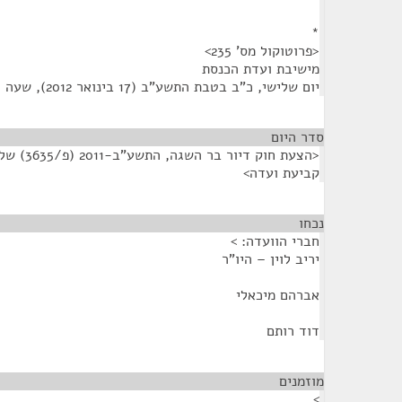
*
<פרוטוקול מס' 235>
מישיבת ועדת הכנסת
יום שלישי, כ"ב בטבת התשע"ב (17 בינואר 2012), שעה 12:40
סדר היום
<הצעת חוק ד
קביעת ועדה>
נכחו
¶
חברי הוועדה: >
יריב לוין – היו"ר
אברהם מיכאלי
דוד רותם
מוזמנים
¶
>