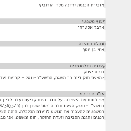
מזכירת הכנסת ירדנה מלר-הורוביץ
ייעוץ משפטי
¶
ארבל אסטרחן
מנהלת הוועדה
¶
אתי בן יוסף
קצרנית פרלמנטרית
¶
רונית יצחק
<הצעת חוק דיור בר השגה, התשע"ב-2011 – קביעת ועדה>
היו"ר יריב לוין
¶
אני פותח את הישיבה. על סדר-היום קביעת ועדה לדיון 
המשפטית להעביר את הנושא לוועדת הכלכלה. היתה הצע
הפנים והגנת הסביבה וועדת החוקה, חוק ומשפט. אני מבי