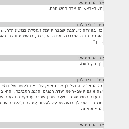
אברהם מיכאלי
¶
יושב-ראש הוועדה המשותפת.
היו"ר יריב לוין
¶
כן, בוועדה משותפת שכבר קיימת ועוסקת בנושא הזה, ש
הפנים והגנת הסביבה וועדת הכלכלה, בראשות יושב-ראש
נכון?
אברהם מיכאלי
¶
כן, כן, בטח.
היו"ר יריב לוין
¶
זה המצב שם. ועל כן אני מציע, על-פי הבקשה של המציע
שהוא גם יושב-ראש ועדת הפנים והגנת הסביבה, והוא ב
לוועדה המשותפת – שאני מבין שכבר עוסקת בנושאים שה
סוגיה – אני לא רואה מניעה לעשות את זה ולהעביר את 
התייחסויות.
אברהם מיכאלי
¶