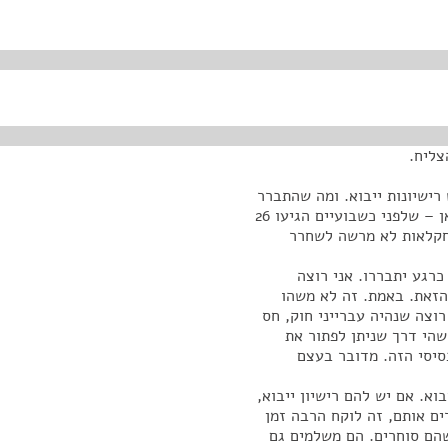
צליח.
רישיונות ייבוא. ומה שהתברר
לי באמצעות מר פסהה והקבוצה כאן – גם שלום נמצא כאן – שלפני כשבועיים הגיעו 26
חקלאות לא מרשה לשחרר
 כרגע יתבררו. אני רוצה
הזאת. באמת. זה לא משהו
וצה שנהיה עברייני חוק, חס
שהי דרך שניתן לפתור את
יסי הזה. מדובר בעצם
וא. אם יש להם רישיון ייבוא,
ים אותם, זה לוקח הרבה זמן
שהם סוחרים. הם משלמים גם