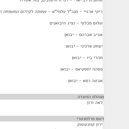
שושנית לב-ארי - רמ"ח חישובים, נמל אשדוד
ריקי ארגיי - מנכ"ל עלמי"א - עמותה לקידום המשפחה ו
שלום מכלוף - נציג היבואנים
אביב אברהם - יבואן
יצחק אדניני - יבואן
מהרי ביו - יבואן
פסהה יחסקיאס - יבואן
אבטה רמא - יבואן
מנהלת הוועדה
¶
לאה ורון
רשם פרלמנטרי
¶
ירון קוונשטוק