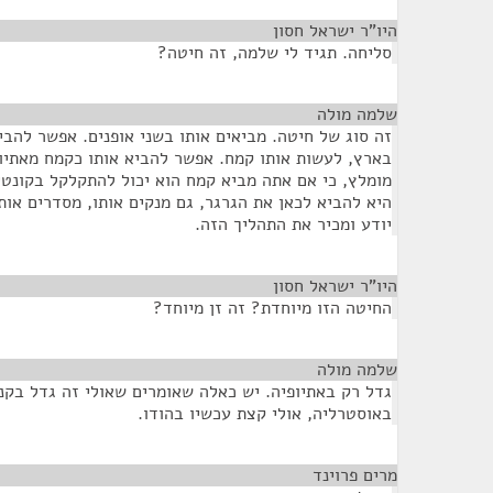
היו"ר ישראל חסון
¶
סליחה. תגיד לי שלמה, זה חיטה?
שלמה מולה
¶
זה סוג של חיטה. מביאים אותו בשני אופנים. אפשר להבי
בארץ, לעשות אותו קמח. אפשר להביא אותו כקמח מאתיופ
מומלץ, כי אם אתה מביא קמח הוא יכול להתקלקל בקונטי
היא להביא לכאן את הגרגר, גם מנקים אותו, מסדרים או
יודע ומכיר את התהליך הזה.
היו"ר ישראל חסון
¶
החיטה הזו מיוחדת? זה זן מיוחד?
שלמה מולה
¶
גדל רק באתיופיה. יש כאלה שאומרים שאולי זה גדל בקנד
באוסטרליה, אולי קצת עכשיו בהודו.
מרים פרוינד
¶