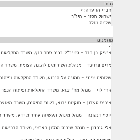
נכחו
¶
חברי הוועדה: >
ישראל חסון – היו"ר
שלמה מולה
מוזמנים
¶
>
איציק בן דוד - סמנכ"ל בכיר סחר חוץ, משרד החקלאות 
מרים פרוינד - מנהלת השירותים להגנת הצומח, משרד הח
שלומית ציוני - ממונה על היבוא, משרד החקלאות ופיתוח
ארז לוי - מנהל מח' יבוא, משרד החקלאות ופיתוח הכפר
איריס סעדון - חוקיות יבוא, רשות המיסים, משרד האוצר
יוסף דנקונה - מנהל מינהל תעשיות עתירות ידע, משרד 
אלי גורדון - מנהל שירות המזון הארצי, משרד הבריאות