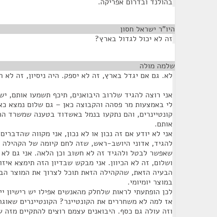
בהולנד ובדרום אפריקה.
היו"ר ישראל חסון
¶
זה לא יכול לגדול בארץ?
שלמה מולה
¶
לא. גם אם יגדל בארץ, זה לא יספק. היה ניסיון, זה לא ה
אני רוצה להגיד שלרוב היבואנים, תיכף תשמעו אותם, יש 
קונטיינרים, והם נתקעו בנמל באשדוד בטענה שמשרד ה
אותם.
אני לא יודע אם זה נכון או לא נכון, אני מקווה שהדברים
להגיד, אדוני היושב-ראש, שזה לחם קיומה של הקהילה 
שאפשר לבטל ולהגיד זה לא חשוב וכן הלאה. אני גם לא ר
ושלום, זה לא הכיוון. אני מבקש שבדיון הזה תימצא איזו
הבעיה הזאת, שהקהילה הזאת תוכל לצרוך את המוצר הבס
במוצר יומיומי.
לכן הופתעתי לראות שלחלק מהאנשים אפילו יש רישיון ייב
אז למה לא משחררים את הקונטיינר? הקונטיינרים שאוגר
וזה עולה גם כסף. היבואנים עצמם רוצים להתקיים מזה 