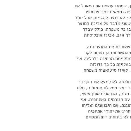
ן, שממנו עושים את המאכל את
שקרוב ל-130,000 יהודי אתיופיה נמצאים כאן יש מספר
י לא רוצה להגזים, אבל יותר
 כשאני מדבר על צריכת המוצר
ו כל משפחה, כולל עבדך
רך אגב, אפילו אוכלוסיות
 שצורכת את המוצר הזה,
רי הגדול, לפחות על-פי הנתונים הסטטיסטיים, 63% מהמשפחות הן מתחת לקו
תקיימת מבחינה כלכלית. אני
לויות כל כך גדולות
, לאיזו סיטואציה משפחה
חליטה לא לייצא את הטף כי
ר ראש ממשלת אתיופיה, מלס
זמן, וגם אני באופן אישי,
ם הגורמים באתיופיה. אני
פגנת. אם היבואנים יצליחו
ריג את יהודי אתיופיה
 לא ביחסים דיפלומטיים