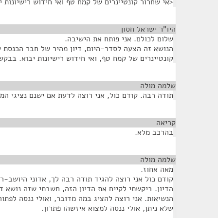
<אי שחרור קונטיינרים של קמח טף ואי חידוש רישיונות י
היו"ר ישראל חסון
¶
שלום לכולם. אני פותח את הישיבה.
הנושא זה הצעה לסדר-היום, דיון מהיר של חבר הכנסת ש
קונטיינרים של קמח טף, ואי חידוש רישיונות יבוא. בבקשה
שלמה מולה
¶
תודה רבה. קודם כול, אני רוצה לדעת אם ישנם נציגי המ
קריאה
¶
בהרכב מלא.
שלמה מולה
¶
מאה אחוז.
קודם כול אני רוצה להגיד תודה רבה לך, אדוני היושב-ר
הדיון. ביקשתי לקיים את הדיון הזה, חשבתי שזה נושא 
הנשיאות. אני רוצה להציג במה מדובר, ואולי ננסה לפת
שלא ניתן, אולי ננסה למצוא איזשהו פתרון.