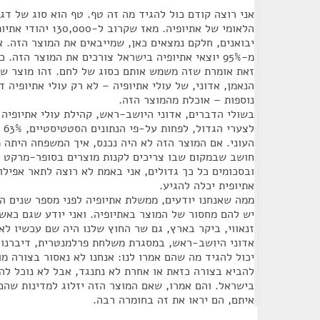
אני רוצה קודם כול להגיד מה זה טף. טף הוא סוג של דג
הלאומי של אתיופיה. מאז 
יבואנים, חלקם נמצאים כאן, שמייבאים את המוצר הזה. אנ
מ-95% יוצאי אתיופיה בישראל צורכים את המוצר הזה.
זאת אומרת שזה משמש אותם כסוג של לחם. זהו מוצר שב
הנאמן, אדוני, של עולי אתיופיה – לא רק עולי אתיופיה ד
נוספות – אוכלת מהמוצר הזה.
בשולי הדברים, אדוני היושב-ראש, קהילת עולי אתיופיה
לצע
העוני. אם המוצר הזה לא היה נכנס, איך המשפחה היתה מ
חושב שבמקום שבו צריכים לקנות מוצרים בסופר-מרקט בע
ובסכומים כל כך גדולים, אני באמת לא רוצה לתאר אפילו
אתיופית יכלה להגיע.
ממה שאנחנו יודעים, ממשלת אתיופיה לפני מספר שנים ה
יש להם מחסור של המוצר באתיופיה. ואני יודע שגם כאש
זנאווי, ביקר בארץ, גם שר החוץ שלנו היה שם עכשיו לא מ
אדוני היושב-ראש, במסגרת משלחת פרלמנטרית, דיברנו ע
יכול להגיד מה שהם אמרו לנו: אנחנו לא נאסור בצורה מו
להביא בצורה כזאת או אחרת לא נתנגד, אבל לא נוכל להח
בישראל. והם אמרו, שאם המוצר הזה יזלוג למדינות שהם
איתם, הם יראו את זה בחומרה רבה.