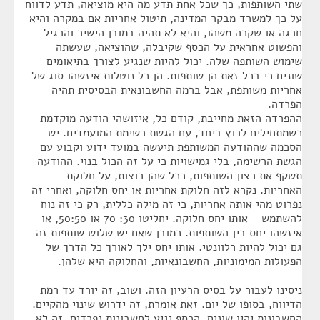
שתי השותפות, כך שכל אחת תדע מה היא מוציאה, תדע לדווח
על כך למשרד מבקר המדינה, תיטול אחריות אם במקרה והיא
חרגה או שקרה משהו, והיא לא תהיה במובן הישיר והרגיל
והפשוט אחראית על הכסף שקיבלה, שהוציאה, שעשתה
שימוש השותפה שלה. יכול להיות שנגיע לצורך בתיאומים
שונים כי בכל זאת הן שותפות. הן כל נוטלות איזשהו סוג של
אחריות משותפת, אבל ברמה החשבונאית הבסיסית תהיה
הפרדה.
ההפרדה הזאת מחייבת, קודם כל, איזושהי הודעה מוקדמת
כשמתחילים לרוץ ביחד, עם הגשת רשימת המועמדים. יש
הסכמה שההודעה המשותפת תיעשה במועד ידוע וקבוע עם
הגשת הרשימה, בלי גמישויות כי על זה הכול בנוי. ההודעה
תשקף את רצון השותפות, ככל שהן רוצות, על חלוקת
האחריות. נקרא לזה חלוקת אחריות או יחס חלוקה, ואחרי זה
נפרוט מהי אותה אחריות, כי זה מילה כללית, רק כי זה נוח
להשתמש - אותו יחס חלוקה. יחליטו 30: 70 או 50:50, או
איזשהו יחס בין השותפות. כמובן שאם יש שלוש שותפות זה
גם יכול להיות רלוונטי. אותו יחס ילך לאורך כל הדרך של
הפעולות המימוניות, החשבונאיות, והחלוקה היא שלהן.
ניסינו לעבור על בסיס הרעיון הזה. ושוב, זה יורד עד רמת
הדיווח, בסופו של יום. זאת אומרת, זה ידרוש שינוי מהקיים.
החשבונות יהיו שונים, הכסף יגיע לחשבונות נפרדים. זה לא