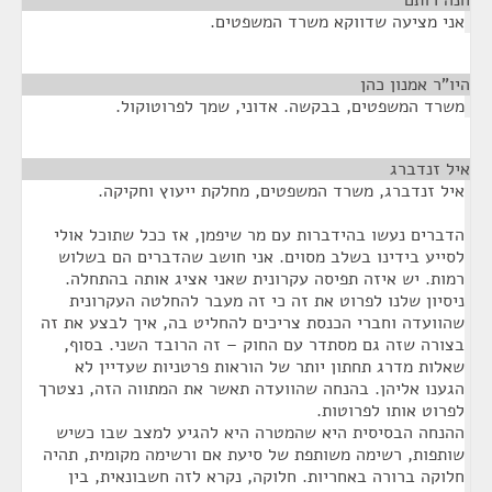
חנה רותם
¶
אני מציעה שדווקא משרד המשפטים.
היו"ר אמנון כהן
¶
משרד המשפטים, בבקשה. אדוני, שמך לפרוטוקול.
איל זנדברג
¶
איל זנדברג, משרד המשפטים, מחלקת ייעוץ וחקיקה.
הדברים נעשו בהידברות עם מר שיפמן, אז ככל שתוכל אולי
לסייע בידינו בשלב מסוים. אני חושב שהדברים הם בשלוש
רמות. יש איזה תפיסה עקרונית שאני אציג אותה בהתחלה.
ניסיון שלנו לפרוט את זה כי זה מעבר להחלטה העקרונית
שהוועדה וחברי הכנסת צריכים להחליט בה, איך לבצע את זה
בצורה שזה גם מסתדר עם החוק – זה הרובד השני. בסוף,
שאלות מדרג תחתון יותר של הוראות פרטניות שעדיין לא
הגענו אליהן. בהנחה שהוועדה תאשר את המתווה הזה, נצטרך
לפרוט אותו לפרוטות.
ההנחה הבסיסית היא שהמטרה היא להגיע למצב שבו כשיש
שותפות, רשימה משותפת של סיעת אם ורשימה מקומית, תהיה
חלוקה ברורה באחריות. חלוקה, נקרא לזה חשבונאית, בין