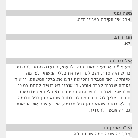
משה גפני
¶
אבל אין חקיקה בעניין הזה.
חנה רותם
¶
לא.
איל זנדברג
¶
סעיף 8 הוא סעיף מאוד רזה. לדעתי, הוועדה מנסה להבנות
כך שיהיה סדר, ושכולם ידעו את כללי המשחק לפי מה
שיוחלט, ואז המבקר והסיעות ידעו את כללי המשחק. זו עוד
נקודה שצריך לברר אותה, כי אנחנו לא רוצים להיות במצב
שבו שני חשבים בחשבונות הנפרדים מקבלים צ'קים מאותו
תורם, וצריך להבהיר האם זה בסדר שהוא נותן כפל תרומה,
או לא בסדר שהוא נותן כפל תרומה, איך עושים את התיאום.
גם זה אפשר להסדיר.
היו"ר אמנון כהן
¶
אבל זה שונה ממה שכתוב פה.