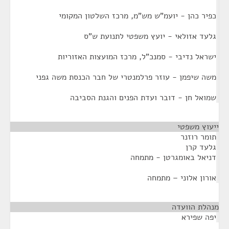
כפיר כהן - יועמ"ש מש"מ, מרכז השלטון המקומי
גלעד אזולאי - יועץ משפטי לתנועת ש"ס
ישראל נדיבי - סמנכ"ל, מרכז המועצות האזוריות
משה שיפמן - עוזר פרלמנטרי של חבר הכנסת משה גפני
שמואל חן - דובר ועדת הפנים והגנת הסביבה
ייעוץ משפטי
¶
תומר רוזנר
גלעד קרן
דניאל באומגרטן - מתמחה
אורון אלוני – מתמחה
מנהלת הוועדה
¶
יפה שפירא