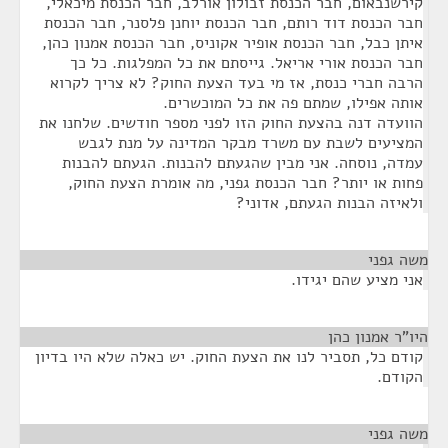
קירשנבאום, חבר הכנסת זבולון אורלב, חבר הכנסת מיכאלי,
חבר הכנסת דוד רותם, חבר הכנסת יוחנן פלסנר, חבר הכנסת
איתן כבל, חבר הכנסת אופיר אקוניס, חבר הכנסת אמנון כהן,
חבר הכנסת אורי אריאל. גייסתם את כל המפלגות. כל כך
הרבה חברי כנסת, אז מי בעד הצעת החוק? לא צריך לקרוא
אותה אפילו, שמתם פה את כל המוכשרים.
הוועדה דנה בהצעת החוק הזו לפני מספר חודשים. שלחנו את
המציעים לשבת עם משרד מבקר המדינה על מנת לגבש
עמדה, נוסחה. אני מבין שהגעתם להבנות. הגעתם להבנות
פחות או יותר? חבר הכנסת גפני, מה אומרת הצעת החוק,
ולאיזה הבנות הגעתם, אדוני?
משה גפני
¶
אני מציע שהם יגידו.
היו"ר אמנון כהן
¶
קודם כל, תסביר לנו את הצעת החוק. יש כאלה שלא היו בדיון
הקודם.
משה גפני
¶