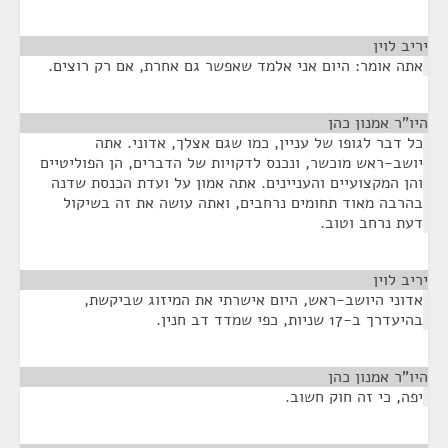
יריב לוין
¶
אתה אומר: היום אני אלמד שאפשר גם אחרת, אם רק רוצים.
היו"ר אמנון כהן
¶
כל דבר לגופו של עניין, כמו שגם אצלך, אדוני. אתה
יושב-ראש מוכשר, ונכנס לדקויות של הדברים, הן הפוליטיים
והן המקצועיים והעניינים. אתה אמון על ועדת הכנסת שדנה
בהרבה מאוד תחומים נרחבים, ואתה עושה את זה בשיקול
דעת נרחב וטוב.
יריב לוין
¶
אדוני היושב-ראש, היום אישרתי את המיזוג שביקשת,
בהיעדרך ב-17 שניות, כפי שמדד דב חנין.
היו"ר אמנון כהן
¶
יפה, כי זה חוק חשוב.