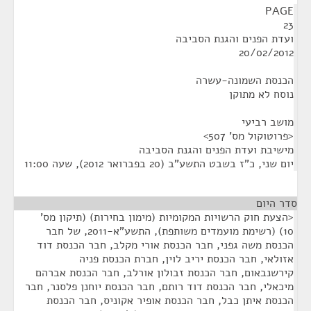
PAGE
23
ועדת הפנים והגנת הסביבה
20/02/2012
הכנסת השמונה-עשרה
נוסח לא מתוקן
מושב רביעי
<פרוטוקול מס' 507>
מישיבת ועדת הפנים והגנת הסביבה
יום שני, כ"ז בשבט התשע"ב (20 בפברואר 2012), שעה 11:00
סדר היום
<הצעת חוק הרשויות המקומיות (מימון בחירות) (תיקון מס'
10) (רשימת מועמדים משותפת), התשע"א-2011, של חבר
הכנסת משה גפני, חבר הכנסת אורי מקלב, חבר הכנסת דוד
אזולאי, חבר הכנסת יריב לוין, חברת הכנסת פניה
קירשנבאום, חבר הכנסת זבולון אורלב, חבר הכנסת אברהם
מיכאלי, חבר הכנסת דוד רותם, חבר הכנסת יוחנן פלסנר, חבר
הכנסת איתן כבל, חבר הכנסת אופיר אקוניס, חבר הכנסת