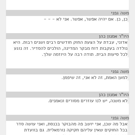
משה גפני
¶
כן, כן. אם יהיה אפשר, אפשר. אני לא - - -
היו"ר אמנון כהן
¶
אדוני, עבדת על הצעת החוק חודשים רבים ושנים רבות. היא
נולדה בעקבות דוח מבקר המדינה, הולכים להסדיר. זה נוגע
לכל סיעות הבית. תודה רבה על היוזמה שלך.
משה גפני
¶
למען האמת, זה לא אני, זה שיפמן.
היו"ר אמנון כהן
¶
לא משנה, יש לנו עוזרים מסורים ונאמנים.
משה גפני
¶
אבל מה שכן, אני יושב פה מהבוקר בכנסת, ואני עושה סדר
בכל החוקים שאין עליהם חקיקה נורמאלית. גם בוועדת