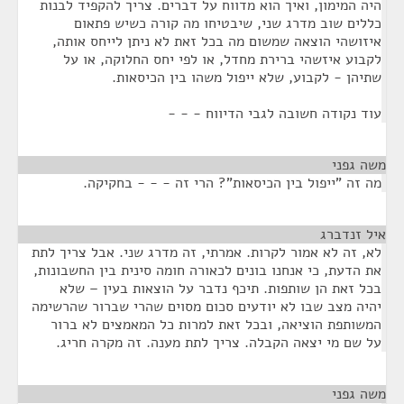
היה המימון, ואיך הוא מדווח על דברים. צריך להקפיד לבנות
כללים שוב מדרג שני, שיבטיחו מה קורה כשיש פתאום
איזושהי הוצאה שמשום מה בכל זאת לא ניתן לייחס אותה,
לקבוע איזשהי ברירת מחדל, או לפי יחס החלוקה, או על
שתיהן - לקבוע, שלא ייפול משהו בין הכיסאות.
עוד נקודה חשובה לגבי הדיווח - - -
משה גפני
¶
מה זה "ייפול בין הכיסאות"? הרי זה - - - בחקיקה.
איל זנדברג
¶
לא, זה לא אמור לקרות. אמרתי, זה מדרג שני. אבל צריך לתת
את הדעת, כי אנחנו בונים לכאורה חומה סינית בין החשבונות,
בכל זאת הן שותפות. תיכף נדבר על הוצאות בעין – שלא
יהיה מצב שבו לא יודעים סכום מסוים שהרי שברור שהרשימה
המשותפת הוציאה, ובכל זאת למרות כל המאמצים לא ברור
על שם מי יצאה הקבלה. צריך לתת מענה. זה מקרה חריג.
משה גפני
¶