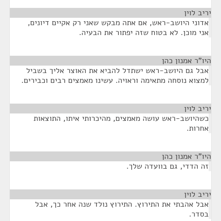
יריב לוין
¶
אדוני היושב-ראש, אם אתה מבקש שאני רק אקיים דיונים,
אני מוכן. לא בטוח שזה יפתור את הבעיה.
היו"ר אמנון כהן
¶
אבל גם היושב-ראש ישתדל להביא את האוצר אליך בשביל
למצוא נוסחה מתאימה וראויה. עשינו מאמצים רבים וכבירים.
יריב לוין
¶
כשהיושב-ראש עושה מאמצים, מהיכרותי איתו, התוצאות
אחרות.
היו"ר אמנון כהן
¶
זה הדדי, גם בוועדה שלך.
יריב לוין
¶
אבל אהבתי את התירוץ. התירוץ נולד שנה אחר כך, אבל
בסדר.