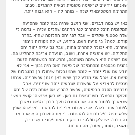
שאנחנו יודעים שרשימה מקומית זכאית להתרים. סכום
התרומה המקסימאלי שלה - מותר לה - הוא גבוה יותר.
כאן יש כמה דברים. אני חושב שהיה נכון לומר שהסיעה
המקומית תוכל להתרים לפי הדינים שחלים עליה – נדמה לי
שזה 5,000 שקלים – אבל לפי יחס החלוקה שהיא בחרה
קודם. למה? כי סיעת האם, כידוע, יש לה מקורות מימון
אחרים. היא יכולה להתרים פחות, אבל גם עליה יחול יחס
החלוקה. יש אופציה אחרת, ושוב, הוועדה צריכה להחליט פה.
אם רשימה היא רשימה משותפת, והרשימה המשותפת הזאת
נהנית מכספים ומהתמיכה של סיעת האם היה נכון – אני לא
יודע אם אולי יותר – לומר שהמגבלות שיחולו הן כמגבלות של
סיעת אם. אבל אני מודע לכך שיש כאן מגוון אפשרויות. אנחנו
מנסים להצביע על אפשרות שנראית יותר שוויונית. אבל
מבחינת התזה הבסיסית, אפשר להריץ את אותה תזה של יחס
חלוקה והפעלה חשבונאית גם כאן. יש כאן איזשהו קושי מעשי
שנצטרך לפתור אותו. אם הוועדה תלך בדרך הזאת נצטרך
לפתור אותו בשלב שני. אנחנו צריכים להבטיח באיזשהו אופן
שלא יהיה כפל תרומה להבנתנו. כי אם החשבון הוא אחד אז
זה ברור. יש צ'ק מפלוני ובודקים האם פלוני הוא יחיד,
תאגיד, מותר, אסור, מה הסכום.