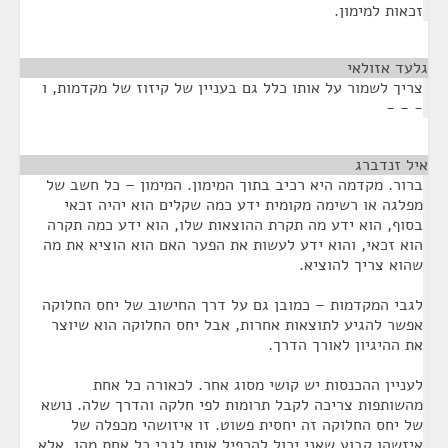
זכאות למימון.
גלעד אזולאי
¶
צריך לשמור על אותו כלל גם בעניין של קיזוז של מקדמות, ו
- - -
איל זנדברג
¶
ברור. מקדמה היא רכיב בתוך המימון. המימון – כל חשב של
מפלגה או רשימה מקומית ידע כמה שקלים הוא יהיה זכאי
בסוף, הוא ידע מה תקרת ההוצאות שלו, הוא ידע כמה תקרה
הוא זכאי, והוא ידע לעשות את הפער האם הוא הוציא את מה
שהוא צריך להוציא.
לגבי המקדמות – כמובן גם על דרך החישוב של יחס החלוקה
אפשר להגיע לתוצאות אחרות, אבל יחס החלוקה הוא שיוצר
את ההיגיון לאורך הדרך.
לעניין ההכנסות יש קושי מסוג אחר. לכאורה כל אחת
מהשותפות צריכה לקבל תרומות לפי חלקה והדרך שלה. נושא
של יחס החלוקה זה יחסית פשוט. זו איזושהי מכפלה של
איזשהו קבוע שאני יכול להכפיל אותו לגבי כל אחת מהן, אלא