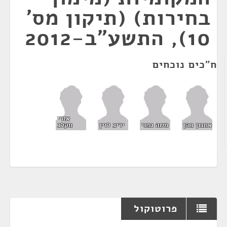
בחירות) (תיקון מס'
10), התשע"ב-2012
ח"כים נוכחים
אורי
אמנון כהן
משה גפני
יריב לוין
מקלב
פרוטוקול
¶