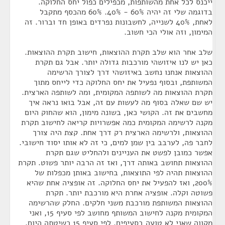
ייכנס לכל אחת מהשותפות, מכפילים כפול יחס החלוקה.
בדוגמה שלי זה יהיה 60% - 40%. 60% מהכסף מתקבל
לאחת, 40% לשנייה, לחשבונות נפרדים באופן חד וברור. זה
המימון, וזה אולי הכי חשוב.
שלב אחר הוא שלב תקרת ההוצאות, חישוב תקרת ההוצאות.
כאן יש לנו איזושהי מורכבות גדולה יותר. אבל גם תקרת
ההוצאות אנחנו נחשב באיזושהי דרך לצורך הרשימה
המשותפת, ובסוף נפעיל את יחס החלוקה כדי לייחס מתוך
תקרת ההוצאות מה לשותפה המקומית, ומה לשותפה הארצית.
יש שם שאלה בסוף מה לעשות עם זה, אבל בואו נראה איך
מחשבים את זה. הקושי כאן, בשונה מימון, הוא שהחוק היום
מקנה לרשימה המקומית כמה אפשרויות קריאה לחישוב תקרת
ההוצאות, ולרשימה הארצית רק דרך אחת. קצת היה צורך
לחבר פה, לערבב בין שמן למים, כי זה לא אותו יסוד חישובי.
אפשר כמובן לפשט את העניינים ולהחליט שגם תקרת
ההוצאות תחושב באותה דרך, ואז זה הרבה יותר פשוט. תקרת
ההוצאות תהיה לפי התוצאות, בחישוב באותן מכפלות של
200%, ואז להפעיל את יחס החלוקה. זה אופציה אחת שהיא
פשוטה וקלה. אופציה אחרת היא מורכבת יותר. תקרת
ההוצאות המשותפת מורכבת משני חלקים. החלק שהרשימה
המקומית מקנה לחישוב המשותף מחושב לפי סעיף 15, ואני
מקווה שאני לא טועה בסעיפים. לפי סעיף 15 כשיטתה היום.