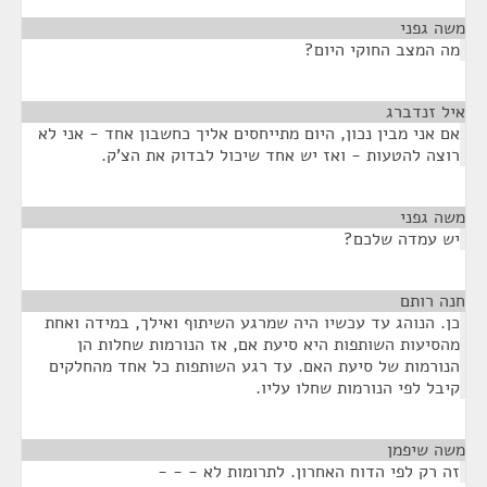
משה גפני
¶
מה המצב החוקי היום?
איל זנדברג
¶
אם אני מבין נכון, היום מתייחסים אליך כחשבון אחד - אני לא
רוצה להטעות - ואז יש אחד שיכול לבדוק את הצ'ק.
משה גפני
¶
יש עמדה שלכם?
חנה רותם
¶
כן. הנוהג עד עכשיו היה שמרגע השיתוף ואילך, במידה ואחת
מהסיעות השותפות היא סיעת אם, אז הנורמות שחלות הן
הנורמות של סיעת האם. עד רגע השותפות כל אחד מהחלקים
קיבל לפי הנורמות שחלו עליו.
משה שיפמן
¶
זה רק לפי הדוח האחרון. לתרומות לא - - -