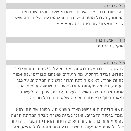
איל זנדברג
¶
להכנסות, נכון. אני השבתי ואמרתי שאני חושב שהבסיס,
המתווה, בגדול מוסכם. יש נקודות שהצבעתי עליהן פה שיש
עדיין גמישות להכרעה. זה לא - - -
היו"ר אמנון כהן
¶
אוקיי, הכנסות.
איל זנדברג
¶
לדעתי, דיברנו על הכנסות, ואמרתי על כפל התרומה שצריך
לוודא, וצריך להחליט מה היעדים שאנחנו סבורים שזה אמור
להיות אחיד, לא אמור לתת יתרון לרשימה המקומית על פני
רעותה, רשימה מקומית אחרת שאין לה שותפה ארצית. אבל
אנחנו מבינים שגם אפשר לעשות אחרת, צריך רק לעשות
תיאום בסוף לפי יחס החלוקה שלא יהיה כפל תרומה.
נושא הדיווח הוא נושא מאוד משמעותי. בסופו של יום, הוא
עומד ביסוד הדברים, ואולי נציגת משרד מבקר המדינה תרצה
להוסיף אחר כך. ההנחה היא שהדיווח הוא דיווח נפרד, הדיווח
של כל אחת מהסיעות. החשב יודע כמה מותר לו להוציא, מה