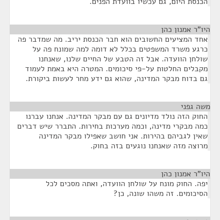
הכנסת היום, גם עכשיו בוועדת הפנים.
היו"ר אמנון כהן
¶
אחד המציעים החשובים הוא חבר הכנסת יריב. מה שמדבר פה
כרגע משרד המשפטים בכלל לא דומה למה שמונח פה על
שולחן הוועדה. אבל זה הטבע של החיים שלנו, שאנחנו
מקבלים החלטות על-פי סיכומים. המטרה היא באמת לעמוד
גם בדוח מבקר המדינה, שהוא גם ידע מחר לעשות ביקורת.
משה גפני
¶
החוק הזה נולד מדיונים גם עם מבקר המדינה. אנחנו עברנו
כמה מבקרי מדינה, וכמה מערכות בחירות. התברר שיש דברים
שאין לגביהם בהירות. אני חושב שאפילו מבקר המדינה
מרוצה מזה שאנחנו נוגעים בזה בחוק.
היו"ר אמנון כהן
¶
יפה. החוק מונח על שולחן הוועדה, ואתה מסכים לכל
הסיכומים. זה משהו שונה, כן?