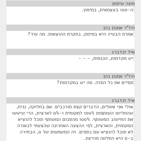
משה שיפמן
¶
ה-100 בעצמאית, במימון.
היו"ר אמנון כהן
¶
אמרת הבעיה היא במימון, בתקרת ההוצאות. מה עוד?
איל זנדברג
¶
יש מקדמות, הכנסות, - - -
היו"ר אמנון כהן
¶
תסיים את כל התזה. מה יש במקדמות?
איל זנדברג
¶
אולי אני אשלים, הדברים קצת מורכבים. אם בחלוקה, נניח,
שהחליטו השותפות 100% למקומית ו-0% לארצית, הרי שיעשו
את החישוב המשותף. 100% מהסכום המשותף תוכל להוציא
המקומית, והארצית, לפי ההצעה האחרונה שהצעתי לכאורה
לא תוכל להוציא שם כספים. זה המשמעות של 0, הבחירה
ב-0 היא החלטה מודעת.