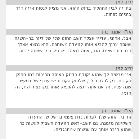
יריב לוין
¶
בין זה לבין התהליך בחוק ההוא, אני מציע לנסות איזה דרך
ביניים לפחות.
היו"ר אמנון כהן
¶
אבל, אדוני, עדיין אצלך יושב החוק שלי של דיור בר-השגה
שאתה צריך להביא אותו לוועדה משותפת. הוא נמצא אצלך
כבר כחודשיים. הנה, אתה רואה? יש ויש כמו שאתה יודע.
יריב לוין
¶
אני מבטיח לך שהוא יקודם בדיוק באותה מהירות כמו החוק
הקודם. רק להזכיר לך, שלחוק הקודם יש עודף של כמעט
שנה עליו. אז אם אתה רוצה להספיק אותו בקדנציה הזו, זה
הזמן.
היו"ר אמנון כהן
¶
אדוני, החוק שלך לפחות נדון פעמיים-שלוש. הוועדה
השקיעה מזמנה. גם יושב-ראש הוועדה השכיל לעשות כך
שהוא חיבר אותך עם אנשים שמתנגדים.