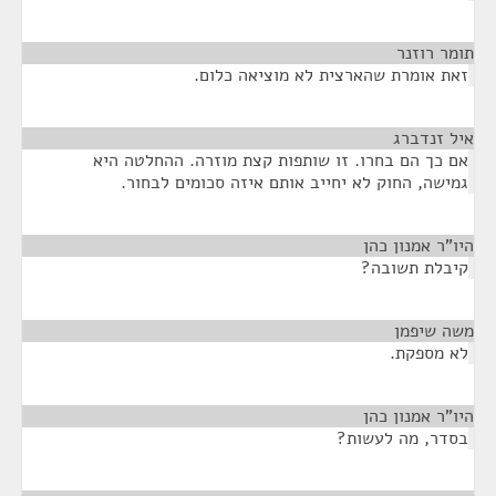
תומר רוזנר
¶
זאת אומרת שהארצית לא מוציאה כלום.
איל זנדברג
¶
אם כך הם בחרו. זו שותפות קצת מוזרה. ההחלטה היא
גמישה, החוק לא יחייב אותם איזה סכומים לבחור.
היו"ר אמנון כהן
¶
קיבלת תשובה?
משה שיפמן
¶
לא מספקת.
היו"ר אמנון כהן
¶
בסדר, מה לעשות?