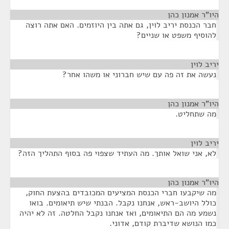
היו"ר אמנון כהן
¶
חבר הכנסת יריב לוין, גם אתה בין היוזמים. האם אתה רוצה
להוסיף משפט או שניים?
יריב לוין
¶
נעשה את זה פה עם שיש חברוני או משהו אחר?
היו"ר אמנון כהן
¶
מה שתחליט.
יריב לוין
¶
לא, אני שואל אותך. מה העתיד שצפוי פה בסוף התהליך הזה?
היו"ר אמנון כהן
¶
מה שיקבעו חברי הכנסת המציעים המכובדים בהצעת החוק,
כולל היושב-ראש, אנחנו נקבל. הבנתי שיש תיאומים. בואו
נשמע מה הם התיאומים, ואז אנחנו נקבל החלטה. זה לא יהיה
כמו הנושא שדיברת קודם, אדוני.