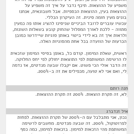
משפיע על ההוצאות. תיכף נדבר על איך זה משפיע על
ההוצאות בעין, ההוצאות הכספיות. אבל חשבונאית, אנחנו
בונים מעין חומה סינית. זה העיקרון הכללי.
עכשיו עוברים לרובד הביניים שניסינו להציג אותו פה כמעין
מתווה - ללכת לאורך המסלול שהחוק קובע בשאלות השונות,
ולראות איך זה בא לידי ביטוי באותן סוגיות שיידרשו כמובן
הכרעות של הוועדה בכל אחת מהסוגיות האלה.
ראשית, שאלת המימון. קודם כל, באופן בסיסי המימון שזכאית
לו הרשימה המשותפת לפי התוצאות יחולק לפי יחס החלוקה.
זה הדבר אולי הכי פשוט. אם יקבלו שבעה מנדטים, אז נדמה
לי, ואם אני לא טועה, מכפילים את זה ב-200%.
חנה רותם
¶
לא, זה תקרת הוצאות. 200% זה תקרת ההוצאות.
איל זנדברג
¶
נכון, אני מתבלבל עם ה-200% של תקרת ההוצאות. לפחות
לפרוטוקול, 200%. זה שבעה מנדטים. מחשבים לרשימה
המשותפת מהי הזכאות למימון. בזכאות למימון, כמה כסף