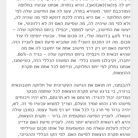
יש לה 15(א1)(א2)(א3), והיא בוחרת. אנחנו עכשיו בחלופה
המורכבת יותר. משהיא בחרה, עשו לה את החישוב שלה לפי
יחס החלוקה – אם היא בחרה ללכת דווקא לפי מה שהיה לה,
ולא לפי מה שיהיה לה, מה שסיעת האם זה לא רלוונטי, אז
יעשו את החישוב, יגיעו למספר, יכפילו ביחס החלוקה שלה –
נגיד 40% בדוגמה שלי, זה סכום אחד. עכשיו יוסיפו לו עוד
סכום. מה זה הסכום השני? מה שתביא סיעת האם לעניין הזה.
לסיעת האם יש רק דרך חישוב אחת אז יחשבו לה את מה
שהיא זכאית לו ויכפילו ביחס החלוקה שלה – נגיד ה-60%.
יחברו, וקיבלנו משהו כללי. את המשהו הכללי הזה, כשיטתנו,
אנחנו נחלק לפי יחס החלוקה, ונייחס לכל אחת את תקרת
ההוצאות.
להבנתנו, זה תואם את הגישה העקרונית של חלוקה חשבונאית
ברורה, כי ברגע שיש תקרת הוצאות לכל שותפה מבקר
המדינה יכול להגיד: חרגתם או לא חרגתם, ולא יהיו ויכוחים
מישהו חרג והוא טמיר ונעלם, וצריך למצוא עכשיו מי זה. לא,
יהיה ברור מי חרג כי לכל אחד יש רף משל עצמו. כמובן עולה
השאלה. לעניין הסיעה המקומית זה ברור - תקרת הוצאות,
והיא לא רשאית להוציא יותר מזה. לעניין סיעת האם עדיין
יכולה לעלות שאלה מה המשמעות של אותו סכום שגיליתי
שהוא תקרת הוצאות לסיעת האם. לפי הקו הכללי וההגיוני,