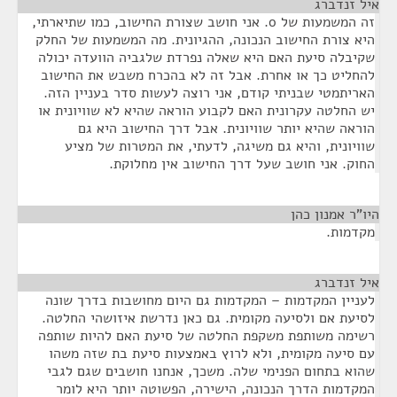
איל זנדברג
¶
זה המשמעות של 0. אני חושב שצורת החישוב, כמו שתיארתי,
היא צורת החישוב הנכונה, ההגיונית. מה המשמעות של החלק
שקיבלה סיעת האם היא שאלה נפרדת שלגביה הוועדה יכולה
להחליט כך או אחרת. אבל זה לא בהכרח משבש את החישוב
האריתמטי שבניתי קודם, אני רוצה לעשות סדר בעניין הזה.
יש החלטה עקרונית האם לקבוע הוראה שהיא לא שוויונית או
הוראה שהיא יותר שוויונית. אבל דרך החישוב היא גם
שוויונית, והיא גם משיגה, לדעתי, את המטרות של מציע
החוק. אני חושב שעל דרך החישוב אין מחלוקת.
היו"ר אמנון כהן
¶
מקדמות.
איל זנדברג
¶
לעניין המקדמות – המקדמות גם היום מחושבות בדרך שונה
לסיעת אם ולסיעה מקומית. גם כאן נדרשת איזושהי החלטה.
רשימה משותפת משקפת החלטה של סיעת האם להיות שותפה
עם סיעה מקומית, ולא לרוץ באמצעות סיעת בת שזה משהו
שהוא בתחום הפנימי שלה. משכך, אנחנו חושבים שגם לגבי
המקדמות הדרך הנכונה, הישירה, הפשוטה יותר היא לומר