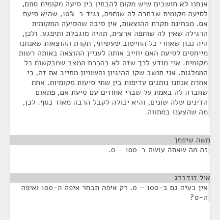
אנחנו לא חושבים שיש מקום להבחין בין סיעה מקומית סתם,
לסיעה מקומית שבחרה לה שותפה, נגיד ב-10%, שהיא סיעת
אם. מבחינת תקרת ההוצאות, אין סיבה שהסיעה המקומית
הרגילה שאין לה שותפה ארצית, תהיה מוגבלת ותיפגע. ולכן,
היה נכון שאחרי כל החישוב שעשיתי, תקרת ההוצאות שאנחנו
מייחסים לסיעת האם יחייב אותה לעניין ההוצאה באותה רשות
מקומית. אני מודע לכך שזה לא בהכרח המצב שמבקשות כל
המפלגות. אני חושב שקו ההיגיון והשוויון מחייב את זה, כי
אחרת אנחנו נותנים עדיפות בין שתי סיעות מקומיות. אחת
שחברה לה באמת על שברי אחוזים עם סיעת אם, פתאום
הדינים שלה שונים, והיא יכולה לקבל הרבה מאוד כסף. לכן,
מה שהצענו במתווה.
משה שיפמן
¶
זה מה שאתה עושה ב-100 – 0.
איל זנדברג
¶
אין בעיה גם ב-100 – 0. רק איפה תבחר איפה ה-100 ואיפה
ה-0?