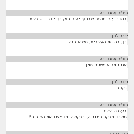
היו"ר אמנון כהן
¶
בסדר. אני חושב שבסוף יהיה חוק ראוי וטוב גם שם.
יריב לוין
¶
כן, בכנסת העשרים, משהו כזה.
היו"ר אמנון כהן
¶
אני יותר אופטימי ממך.
יריב לוין
¶
נקווה.
היו"ר אמנון כהן
¶
בעזרת השם.
משרד מבקר המדינה, בבקשה. מי מציג את הסיכום?