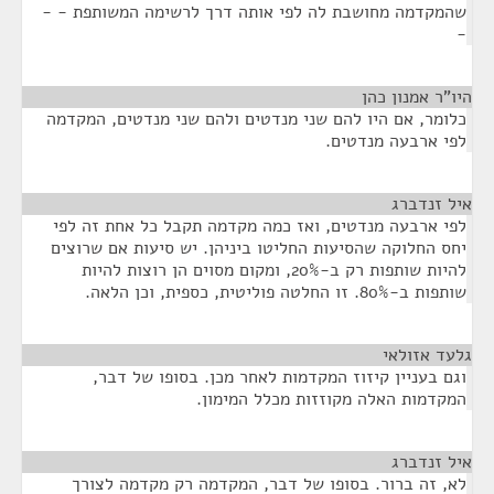
שהמקדמה מחושבת לה לפי אותה דרך לרשימה המשותפת - -
-
היו"ר אמנון כהן
¶
כלומר, אם היו להם שני מנדטים ולהם שני מנדטים, המקדמה
לפי ארבעה מנדטים.
איל זנדברג
¶
לפי ארבעה מנדטים, ואז כמה מקדמה תקבל כל אחת זה לפי
יחס החלוקה שהסיעות החליטו ביניהן. יש סיעות אם שרוצים
להיות שותפות רק ב-20%, ומקום מסוים הן רוצות להיות
שותפות ב-80%. זו החלטה פוליטית, כספית, וכן הלאה.
גלעד אזולאי
¶
וגם בעניין קיזוז המקדמות לאחר מכן. בסופו של דבר,
המקדמות האלה מקוזזות מכלל המימון.
איל זנדברג
¶
לא, זה ברור. בסופו של דבר, המקדמה רק מקדמה לצורך