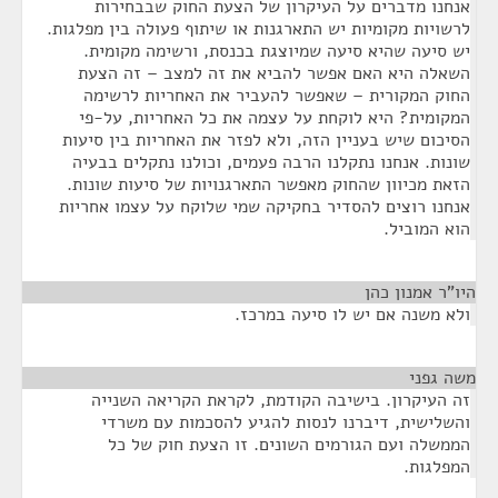
אנחנו מדברים על העיקרון של הצעת החוק שבבחירות
לרשויות מקומיות יש התארגנות או שיתוף פעולה בין מפלגות.
יש סיעה שהיא סיעה שמיוצגת בכנסת, ורשימה מקומית.
השאלה היא האם אפשר להביא את זה למצב – זה הצעת
החוק המקורית – שאפשר להעביר את האחריות לרשימה
המקומית? היא לוקחת על עצמה את כל האחריות, על-פי
הסיכום שיש בעניין הזה, ולא לפזר את האחריות בין סיעות
שונות. אנחנו נתקלנו הרבה פעמים, וכולנו נתקלים בבעיה
הזאת מכיוון שהחוק מאפשר התארגנויות של סיעות שונות.
אנחנו רוצים להסדיר בחקיקה שמי שלוקח על עצמו אחריות
הוא המוביל.
היו"ר אמנון כהן
¶
ולא משנה אם יש לו סיעה במרכז.
משה גפני
¶
זה העיקרון. בישיבה הקודמת, לקראת הקריאה השנייה
והשלישית, דיברנו לנסות להגיע להסכמות עם משרדי
הממשלה ועם הגורמים השונים. זו הצעת חוק של כל
המפלגות.