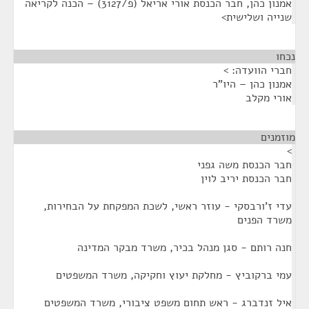
אמנון כהן, חבר הכנסת אורי אריאל (פ/3127) – הכנה לקריאה
שנייה ושלישית>
נכחו
¶
חברי הוועדה: >
אמנון כהן – היו"ר
אורי מקלב
מוזמנים
¶
>
חבר הכנסת משה גפני
חבר הכנסת יריב לוין
עדי ז'ורבסקי - עוזר ראשי, לשכת המפקחת על הבחירות,
משרד הפנים
חנה רותם - סגן מנהל בכיר, משרד מבקר המדינה
עמי ברקוביץ - מחלקת יעוץ וחקיקה, משרד המשפטים
איל זנדברג - ראש תחום משפט ציבורי, משרד המשפטים