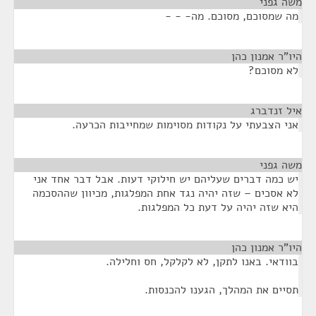
משה גפני
¶
מה שמסוכם, מסוכם. מה- - -
היו"ר אמנון כהן
¶
לא מסוכם?
איל זנדברג
¶
אני הצבעתי על נקודות מסוימות שמחייבות הכרעה.
משה גפני
¶
יש כמה דברים שעליהם יש חילוקי דעות. אבל דבר אחד אני
לא אסכים – שזה יהיה נגד אחת המפלגות, מכיוון שההסכמה
היא שזה יהיה על דעת כל המפלגות.
היו"ר אמנון כהן
¶
בוודאי. באנו לתקן, לא לקלקל, חס וחלילה.
תסיים את המהלך, הגענו להכנסות.