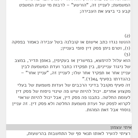
המשמעת; לעניין זה, "הורשע" – לרבות מי שבית המשפט
קבע כי ביצע את העבירה;
(2)
הוגשו נגדו כתב אישום או קובלנה בשל עבירה כאמור בפסקה
(1), וטרם ניתן פסק דין סופי בעניין;
(3)
הוא עלול להימצא, במישרין או בעקיפין, באופן תדיר, במצב
של ניגוד עניינים, בין תפקידו כחבר ועדת המשמעת לבין
עניין אחר או תפקיד אחר שלו; לעניין זה, "עניין אחר" –
כהגדרתו בסעיף 4א(ד)."
זה סעיף מקובל בדיני הרכבים של ועדות משמעת של בעלי
מקצוע אחרים. יכול להיות שיש פה שינוי ניסוח של פסק דין
לעומת החלטה. כתבנו פה פסק דין, אבל יכול להיות שראוי
לקרוא לפסק של ועדת משמעת החלטה ולא פסק דין. זה עניין
נוסחי אבל זאת המהות.
איתי עצמון
¶
רציתי להעיר לאותו תנאי סף של התחשבות בהרשעות,