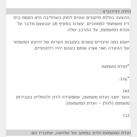
הילה דוידוביץ
¶
ההצעה כוללת תיקונים שונים לחוק כשהליבה היא הקמת בית
דין משמעתי למתווכים. עצרנו בסעיף 6ב שבעצם מדבר על
ועדת המשמעת, על ההרכב שלה.
ישנם כמה שינויים קטנים בעקבות הערות של היועץ המשפטי
של הוועדה ואני אציג אותם כשהם יהיו רלוונטיים.
"ועדת משמעת
"14ב.
(א)
השר ימנה ועדת משמעת, שתפקידה לדון ולהחליט בעבירות
משמעת (להלן - ועדת המשמעת).
(ב)
ועדת המשמעת תדון במותב של שלושה, שחבריו הם
¶