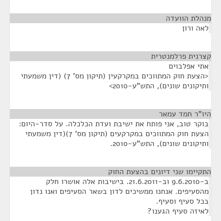
מנהלת הוועדה
¶
לאה ורון
קצרנית פרלמנטרית
¶
אתי אפלבוים
<הצעת חוק המתווכים במקרקעין (תיקון מס' 7) (דין משמעתי
ותיקונים שונים), התש"ע-2010>
היו"ר חמד עמאר
¶
בוקר טוב, אני פותח את ישיבת ועדת הכלכלה. על סדר-היום:
הצעת חוק המתווכים במקרקעים (תיקון מס' 7)(דין משמעתי
ותיקונים שונים), התש"ע-2010.
התקיימו שני דיונים בהצעת החוק
¶
ב-9.6.2010 וב-21.6.2011. בישיבות אלה אושרו חלק
מהסעיפים. אנחנו ממשיכים לדון בשאר הסעיפים ואנו נדון
בכל סעיף וסעיף.
לאיזה סעיף הגענו?