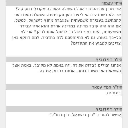
איתי עצמון
¶
אני מבין את ההסדר אבל השאלה האם זה מקובל בחקיקה?
אני לא בטוח שכדאי ליצור כאן תקדימים. השאלה האם ראוי
להתחשב בעבירה משמעתית שנעברה מחוץ לישראל, למשל,
אם הוא היה עובד מדינה במדינה אחרת והוא איזו עבירה
משמעתית, האם ראוי בשל כך לפסול אותו לכהן? אני לא
כל-כך בטוח. גם לא התייחסתם לזה בתזכיר. למה דווקא כאן
צריכים לקבוע את התקדים?
הילה דוידוביץ
¶
אנחנו יכולים לבדוק את זה. זה באמת לא מקובל. באמת אצל
השמאים אין משהו דומה. אנחנו נבדוק את זה.
היו"ר חמד עמאר
¶
בינתיים.
הילה דוידוביץ
¶
אפשר להוריד "בין בישראל ובין בחו"ל".