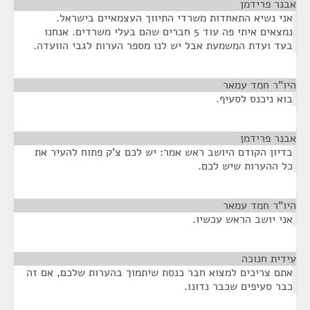
אבנר פרידמן
¶
אני נשיא התאחדות משרדי התיווך העצמאיים בישראל.
נמצאים איתי פה עוד 5 חברים שהם בעלי משרדים. אנחנו
בעד ועדת המשמעת אבל יש לנו מספר הערות לגבי הוועדה.
היו"ר חמד עמאר
¶
בוא ניכנס לסעיף.
אבנר פרידמן
¶
בדיון הקודם היושב ראש אמר: יש לכם צ'ק פתוח להעיר את
כל ההערות שיש לכם.
היו"ר חמד עמאר
¶
אני יושב הראש עכשיו.
עידית חנוכה
¶
אתם צריכים למצוא חבר כנסת שיתמוך בהערות שלכם, אם זה
כבר סעיפים שכבר נדונו.