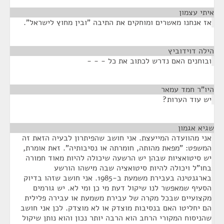
איתי עצמון
¶
אז אנחנו מאשרים ומוחקים את התיבה "ובין מחוץ לישראל".
הילה דוידוביץ
¶
ובוחנים האם נדרש לכתוב את כל - - -
היו"ר חמד עמאר
¶
יש עוד הערות?
שגיא אגמון
¶
אני מהוועדה המייעצת. אני חושב שהפיתרון לבעיה הזאת זה
המשפט: "מפאת מהותה, חומרתה או נסיבותיה". זאת אומרת,
יש סיטואציות שבהן יש הרשעה שיכולה להיות מאוד חמורה
בחו"ל ויכולה להיות סיטואציה שבה מישהו הורשע
בארגנטינה בעבירת משמעת ב-1985. אני חושב שזהו בדיוק
הסעיף שמאפשר לנו שיקול דעת מי כן ומי לא. יש גורמים
מקצועיים שבכל מקרה של עבירת משמעת או עבירה פלילית
הם יחליטו האם בנסיבות מוצדק או לא מוצדק. לכן אני חושב
שהניסוח המקורי הרחב הוא הרבה יותר נכון והוא נותן שיקול