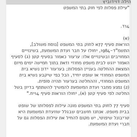
הילה דוידוביץ
¶
"עילת פסלות לפי חוק בתי המשפט
14ד.
(א)
הוראות סעיף 77א לחוק בתי המשפט [נוסח משולב],
התשמ"ד-1984, יחולו על חבר ועדת המשמעת, בשינויים
המחויבים ובשינויים אלו: ערעור כאמור בסעיף קטן (ג) לסעיף
האמור יוגש לבית משפט מחוזי וזאת בתוך חמישה ימים מיום
המצאת ההחלטה בעניין הפסלות; בערעור ידון נשיא בית
המשפט המחוזי או שופט יחיד, הכל כפי שיקבע נשיא בית
המשפט המחוזי, וההחלטה בערעור תהיה סופית.
(2) נמנע מחבר ועדת המשמעת להמשיך להשתתף בדיון בשל
החלטה לפי סעיף קטן (א), יחולו הוראות סעיף 14יח."
סעיף 77 לחוק בתי המשפט מונה עילות לפסלותו של שופט
בבית משפט. אנחנו חושבים שבגלל שוועדת המשמעת היא
טריבונל שיפוטי, יש מקום להחיל את עילות הפסלות גם על
חברי ועדת המשמעת.