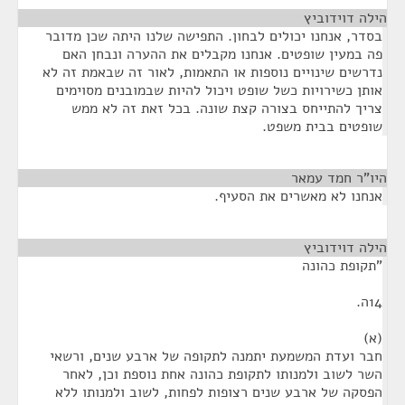
הילה דוידוביץ
¶
בסדר, אנחנו יכולים לבחון. התפישה שלנו היתה שכן מדובר
פה במעין שופטים. אנחנו מקבלים את ההערה ונבחן האם
נדרשים שינויים נוספות או התאמות, לאור זה שבאמת זה לא
אותן כשירויות כשל שופט ויכול להיות שבמובנים מסוימים
צריך להתייחס בצורה קצת שונה. בכל זאת זה לא ממש
שופטים בבית משפט.
היו"ר חמד עמאר
¶
אנחנו לא מאשרים את הסעיף.
הילה דוידוביץ
¶
"תקופת כהונה
14ה.
(א)
חבר ועדת המשמעת יתמנה לתקופה של ארבע שנים, ורשאי
השר לשוב ולמנותו לתקופת כהונה אחת נוספת וכן, לאחר
הפסקה של ארבע שנים רצופות לפחות, לשוב ולמנותו ללא