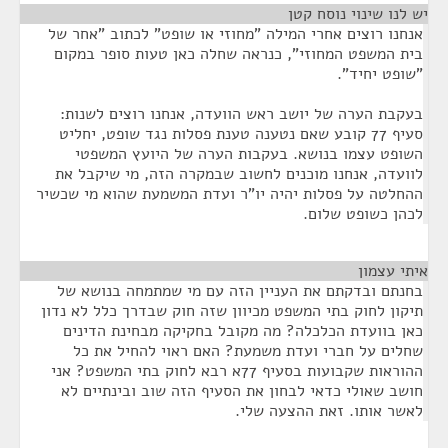
יש לנו שינוי נוסח קטן
¶
אנחנו רוצים אחרי המילה "מחוזי או שופט" לכתוב "אחר של
בית המשפט המחוזי", כנראה שחלה כאן טעות סופר במקום
"שופט יחיד".
בעקבת הערה של יושב ראש הוועדה, אנחנו רוצים לשנות:
סעיף 77 קובע שאם נטענה טענת פסלות נגד שופט, יחליט
השופט עצמו בנושא. בעקבות הערה של היועץ המשפטי
לוועדה, אנחנו מוכנים לחשוב שבמקרה הזה, מי שיקבל את
ההחלטה על פסלות יהיה יו"ר ועדת המשמעת שהוא מי שכשיר
לכהן כשופט שלום.
איתי עצמון
¶
בחנתם ובדקתם את העניין הזה עם מי שמתמחה בנושא של
תיקון לחוק בתי המשפט מכיוון שזה חוק שבדרך כלל לא נדון
כאן בוועדת הכלכלה? מה מקובל בחקיקה מבחינת הדינים
שחלים על חברי ועדת משמעת? האם ראוי להחיל את כל
ההוראות שקבועות בסעיף 77א רבא לחוק בתי המשפט? אני
חושב שאולי כדאי לבחון את הסעיף הזה שוב ובינתיים לא
לאשר אותו. זאת ההצעה שלי.