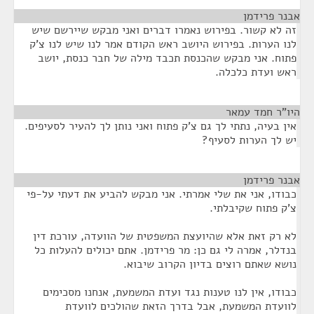
אבנר פרידמן
¶
זה לא קשור. בפירוש נאמרו דברים ואני מבקש שיירשם שיש
לנו הערות. בפירוש היושב ראש הקודם אמר לנו שיש לנו צ'ק
פתוח. אני מבקש שהכנסת תכבד מילה של חבר כנסת, יושב
ראש ועדת כלכלה.
היו"ר חמד עמאר
¶
אין בעיה, נתתי לך גם צ'ק פתוח ואני נותן לך להעיר לסעיפים.
יש לך הערות לסעיף?
אבנר פרידמן
¶
כבודו, אני את שלי אמרתי. אני מבקש להביע את דעתי על-פי
צ'ק פתוח שקיבלתי.
לא רק זאת אלא שהיועצת המשפטית של הוועדה, עורכת דין
בנדלר, אמרה לי גם כן: מר פרידמן. אתם יכולים להעלות כל
נושא שאתם רוצים בדיון הקרוב שיבוא.
כבודו, אין לנו טענות נגד ועדת המשמעת, אנחנו מסכימים
לוועדת המשמעת, אבל בדרך הזאת שהולכים לוועדת