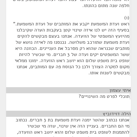
חלפה שנה מתום כהונתו.
(ו)
ראש ועדת המשמעת יקבע את המותבים של ועדת המשמעת."
בסעיף הזה יש לנו איזה שינוי קטן בעקבות הערה שקיבלנו
מהיועץ המשפטי של הוועדה. אנחנו בעצם מבקשים להקים
ועדת משמעת שתורכב משלושה. נכנסנו פה לאיזה נושא של
מותבים שכנראה שהוא רק מסרבל את העניינים. הכוונה היא
ששר המשפטים יקים ועדה של 3 חברים. מי שכשיר להיות
שופט בית משפט שלום הוא יושב ראש הוועדה. ימונו ממלאי
מקום למקרה הצורך ולכן כל הנוסח פה עם המותבים, אנחנו
מבקשים לשנות אותו.
איתי עצמון
¶
תוכלי לפרט מה השינויים?
הילה דוידוביץ
¶
אנחנו נכתוב שהשר ימנה ועדת משמעת בת 3 חברים. נכתוב
מי הם החברים. בעניין הזה אין שינוי, שזה מי שכשיר
להתמנות לשופט בית משפט שלום והוא יושב ראש הוועדה,