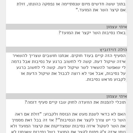
בתוך ששה חדשים מיום שנסתיימה או נפסקה כהונתו, זולת
אם קיצר השר את המועד."
איתי עצמון
¶
באלו נסיבות השר יקצר את המועד?
הילה דוידוביץ
¶
הסעיף הזה קיים בעוד חוקים. אנחנו חושבים שצריך להשאיר
איזה שיקול דעת. קשה לי לחשוב כרגע על נסיבות אבל נדמה
לי שאפשר להשאיר לשר שיקול דעת. קשה לי לחשוב כרגע
על נסיבות, אבל אני לא רוצה לכבול את שיקול הדעת או
לקבוע מראש נסיבות.
איתי עצמון
¶
תוכלי להפנות את הוועדה לחוק שבו קיים סעיף דומה?
האם לא כדאי לשנת מעט את הנוסח ולקבוע: "זולת אם ראה
השר כי יש צורך לקצר את הנסיבות"? אז זה בכל זאת מסמיך
את השר לשקול איזה נסיבות שמצדיקות את קיצור המועד ולא
נותן איזה צ'ק פתוח לקצר את המועד בשל נסיבות שאנחנו לא