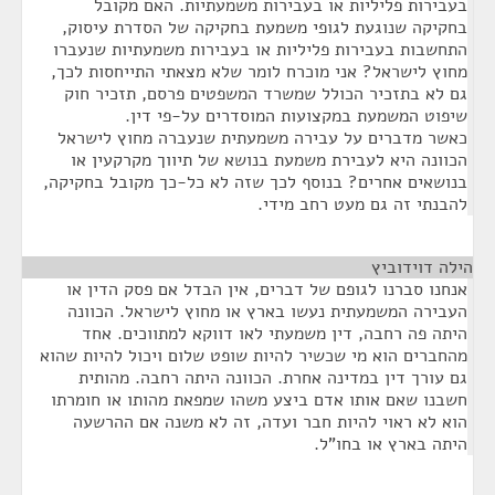
בעבירות פליליות או בעבירות משמעתיות. האם מקובל
בחקיקה שנוגעת לגופי משמעת בחקיקה של הסדרת עיסוק,
התחשבות בעבירות פליליות או בעבירות משמעתיות שנעברו
מחוץ לישראל? אני מוכרח לומר שלא מצאתי התייחסות לכך,
גם לא בתזכיר הכולל שמשרד המשפטים פרסם, תזכיר חוק
שיפוט המשמעת במקצועות המוסדרים על-פי דין.
כאשר מדברים על עבירה משמעתית שנעברה מחוץ לישראל
הכוונה היא לעבירת משמעת בנושא של תיווך מקרקעין או
בנושאים אחרים? בנוסף לכך שזה לא כל-כך מקובל בחקיקה,
להבנתי זה גם מעט רחב מידי.
הילה דוידוביץ
¶
אנחנו סברנו לגופם של דברים, אין הבדל אם פסק הדין או
העבירה המשמעתית נעשו בארץ או מחוץ לישראל. הכוונה
היתה פה רחבה, דין משמעתי לאו דווקא למתווכים. אחד
מהחברים הוא מי שכשיר להיות שופט שלום ויכול להיות שהוא
גם עורך דין במדינה אחרת. הכוונה היתה רחבה. מהותית
חשבנו שאם אותו אדם ביצע משהו שמפאת מהותו או חומרתו
הוא לא ראוי להיות חבר ועדה, זה לא משנה אם ההרשעה
היתה בארץ או בחו"ל.