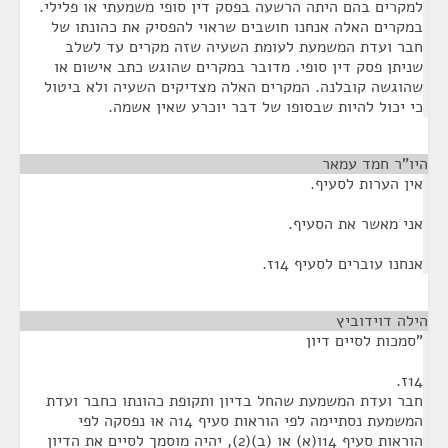
למקרים בהם היתה הרשעה בפסק דין סופי משמעתי או פלילי.
במקרים האלה אנחנו חושבים שראוי להפסיק את כהונתו של
חבר ועדת המשמעת לעומת השעיה שזה מקרים עד לשלב
שניתן פסק דין סופי. מדובר במקרים שהוגש כתב אישום או
שהוגשה קובלנה. המקרים האלה מצדיקים השעיה ולא ביטול
כי יכול להיות שבסופו של דבר יוכרע שאין אשמה.
היו"ר חמד עמאר
¶
אין הערות לסעיף.
אני מאשר את הסעיף.
אנחנו עוברים לסעיף 14ז.
הילה דוידוביץ
¶
"סמכות לסיים דיון
14ז.
חבר ועדת המשמעת שהחל בדיון ותקופת כהונתו כחבר ועדת
המשמעת נסתיימה לפי הוראות סעיף 14ה או נפסקה לפי
הוראות סעיף 14ו(א) או (ב)(2), יהיה מוסמך לסיים את הדיון