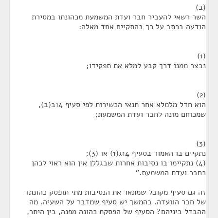
(ב)
השר רשאי להעביר חבר ועדת המשמעת מכהונתו במסירת
הודעה בכתב על כך בהתקיים אחד מאלה:
(1)
נבצר ממנו דרך קבע למלא את תפקידו;
(2)
הוא חדל מלמלא אחר תנאי הכשירות לפי סעיף 14ב(ב),
שמכוחם מונה לחבר ועדת המשמעת;
(3)
נתקיים בו האמור בסעיף 14ג(1) או (3);
(4) נתקיימו בו נסיבות אחרות שבגללן אין הוא ראוי לכהן
כחבר ועדת המשמעת."
זה גם סעיף מקובל שמתאר את הנסיבות מתי תופסק כהונתו
של חבר הוועדה. בהמשך יש סעיף שמדבר על השעיה. מה
ההבדל ביניהם? הסעיף של הפסקת כהונה מפנה, בין היתר,