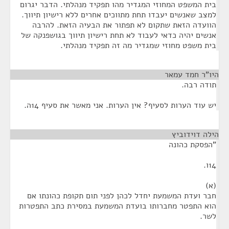
בית המשפט המחוזי המגדיר מהו תפקיד מנהלתי. הדבר יגרום
למצב שאנשים יעבדו תחת מתווכים אחרים ללא רישיון תיווך.
הוועדה הזאת שתקום לא תפתור את הבעיה הזאת. להרבה
אנשים יהיה כדאי לעבוד לא תחת רישיון תיווך בגושפנקה של
בית משפט מחוזי שמגדיר מה זה תפקיד מנהלתי.
היו"ר חמד עמאר
¶
תודה רבה.
יש עוד הערות לסעיף? אין הערות. אני מאשר את סעיף 14ה.
הילה דוידוביץ
¶
"הפסקת כהונה
14ו.
(א)
חבר ועדת המשמעת יחדל לכהן לפני תום תקופת כהונתו אם
הוא התפטר מחברותו בועדת המשמעת במסירת כתב התפטרות
לשר.