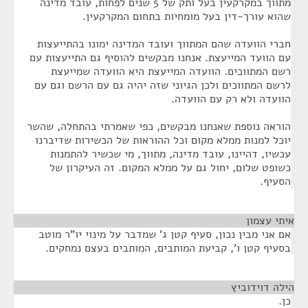
מתווך במקרקעין בעל ותק של 5 שנים לפחות, עובד מדינה
שהוא עורך-דין בעל מומחיות בתחום המקרקעין.
חברי הוועדה שהם המתווך ועובד המדינה ימונו בהתייעצות
עם הוועד המייעצת. אנחנו מבקשים להוסיף גם התייעצות עם
רשם המתווכים. הוועדה המייעצת היא הוועדה שמייעצת
לרשם המתווכים ולכן הגיוני שזה יהיה גם עם הרשם וגם עם
הוועדה ולא רק עם הוועדה.
הוראה נוספת שאנחנו מבקשים, כפי שאמרתי בהתחלה, שהשר
יוכל למנות ממלא מקום וכל ההוראות של הכשירות שדיברנו
עכשיו, דהיינו, עובד מדינה, מתווך, מי שכשיר להתמנות
כשופט שלום, יחול גם על ממלא המקום. זה העיקרון של
הסעיף.
איתי עצמון
¶
אם אני מבין נכון, סעיף קטן ג' שמדבר על מינוי יו"ר מוטב
בסעיף קטן ו', קביעת המותבים, המותבים בעצם נמחקים.
הילה דוידוביץ
¶
כן.