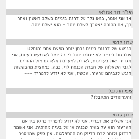
היו"ר דוד אזולאי
¶
אז אני אומר, בואו נלך על דרגת ביניים בשלב ראשון ואחר
כך, אם ההורה יצטרך לשלם יותר – הוא ישלם יותר.
שרון קדמי
¶
הנושא של דרגות בינים נבחן יותר מפעם אחת והוחלט
שדרגות ביניים לא יינתנו יותר כי זה יוצר לא מעט בעיות, אני
אגדיר זאת בעדינות, לא רק למערכת אלא גם מול ההורים.
לגבי השאלות של חברת הכנסת לוי, ככה, כמחצית מהבקשות
הוגש לגביהם ערעור. עכשיו, אני לא יודע להפריד ---
ציפי חוטובלי
¶
והערעורים התקבלו?
שרון קדמי
¶
אני אשלים את דבריי. אני לא יודע להפריד כרגע בין אם
הערעור הוא על בעיה טכנית או על בעיה מהותית. אני אשמח
לבדוק ולומר לכם בדיוק מה ההתפלגות. אין ספק שהמספר