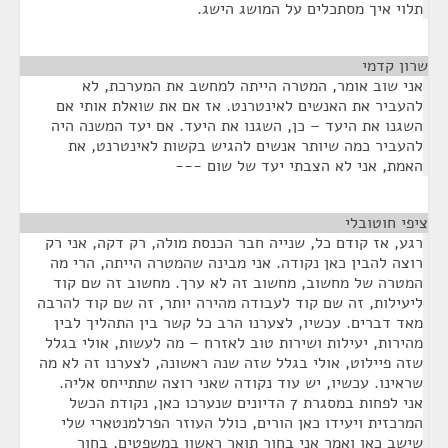
תלוי איך מסתכלים על המושג הישג.
שרון קדמי
¶
אני שוב אומר, המטרה הייתה למחשב את המערכת, לא
להעביר את האנשים לאינטרנט. אז אם את שואלת אותי אם
השגנו את היעד – כן, השגנו את היעד. אם יעד המשנה היה
להעביר כמה שיותר אנשים להגיש בקשות לאינטרנט, את
האמת, אני לא הצבתי יעד של שום ---
ציפי חוטובלי
¶
רגע, אז קודם כל, שנייה חבר הכנסת מולה, רק דקה, אני רק
רוצה להבין כאן נקודה. אני מבינה שהמטרה הייתה, הרי מה
המטרה של מחשוב, מחשוב זה לא ערך. מחשוב זה שם קוד
ליעילות, זה שם קוד לעבודה מהירה יותר, זה שם קוד להרבה
מאד דברים. עכשיו, לצערנו הרב כל קשר בין התהליך לבין
מהירות, יעילות ושירות טוב לאזרח – מה לעשות, אולי בגלל
שזה פיילוט, אולי בגלל שזה שנה ראשונה, לצערנו זה לא מה
שראינו. עכשיו, יש עוד נקודה שאני רוצה שתתייחס אליה.
אני לפחות במסגרת 7 הדיונים שנערכו כאן, נקודת הכשל
המרכזית ויעידו כאן הורים, כולל העוזר הפרלמנטארי שלי
שישב כאן ואמר אני בחור תואר ראשון במשפטים, בחור