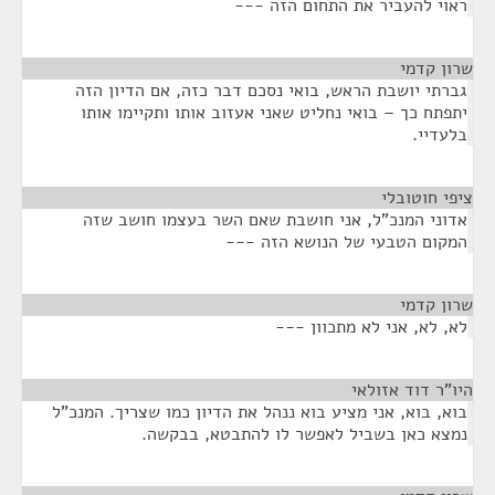
ראוי להעביר את התחום הזה ---
שרון קדמי
¶
גברתי יושבת הראש, בואי נסכם דבר כזה, אם הדיון הזה
יתפתח כך – בואי נחליט שאני אעזוב אותו ותקיימו אותו
בלעדיי.
ציפי חוטובלי
¶
אדוני המנכ"ל, אני חושבת שאם השר בעצמו חושב שזה
המקום הטבעי של הנושא הזה ---
שרון קדמי
¶
לא, לא, אני לא מתכוון ---
היו"ר דוד אזולאי
¶
בוא, בוא, אני מציע בוא ננהל את הדיון כמו שצריך. המנכ"ל
נמצא כאן בשביל לאפשר לו להתבטא, בבקשה.