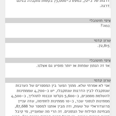
דרגות של כ-72, כמעט כ-73,000 בקשות נתקבלה בגינם
דרגה.
ציפי חוטובלי
¶
כמה?
שרון קדמי
¶
72,815.
ציפי חוטובלי
¶
אז זה הנתון שפחות או יותר מופיע גם אצלנו.
שרון קדמי
¶
אני לא אמרתי שלא. מתוך הפער בין המספרים של הערכות
שנתקבלו לבין הדרגות שנתקבלו, יש כ-4,700 שממתינות
להשלמת מסמכים, כ-5,600 נקלטו ונכנסו לתהליך, כ-4,300
ממתינות לנתוני שכר, כ-10 ממתינות לחתימה, שזה עניין
פרוצדוראלי של שעות, וזה מבין אותנו למספר של 87,688,
מבחינת הפילוח של הנתונים. זה הרי מה שמעניין, מי קיבל