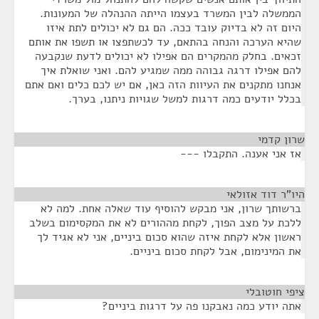
הממשלה לבין המשרד בעצמו הייתה ההנהלה של המעונות.
היום זה לא בדיוק עובד ככה. הם גם לא יכולים לתת איזו
שהיא הערכה והנחה בהתאם, עד לכשתפצו או תשפו את אותם
זכאים. בחלק מהמקרים הם אפילו לא יכולים לדעת שנקבעה
להם אפילו דרגה גבוהה ממה שמגיע להם. ואני שואלת איך
אנחנו מתקנים את העיוות הזה כאן, אם יש לכם כלים ואם אתם
בכלל יודעים כמה דרגות למשל שגויות ניתנו, בערך.
שרון קדמי
¶
אז אני אענה. התקבלו ---
היו"ר דוד אזולאי
¶
ברשותך שרון, אני מבקש להוסיף עוד שאלה אחת. למה לא
ללכת על מצב הפוך, לקחת מההורים לא את המקסימום בשלב
ראשון אלא לקחת איזה שהוא סכום ביניים, אני לא אגיד לך
את המינימום, אבל לקחת סכום ביניים.
ציפי חוטובלי
¶
אתה יודע כמה נאבקנו פה על דרגות ביניים?