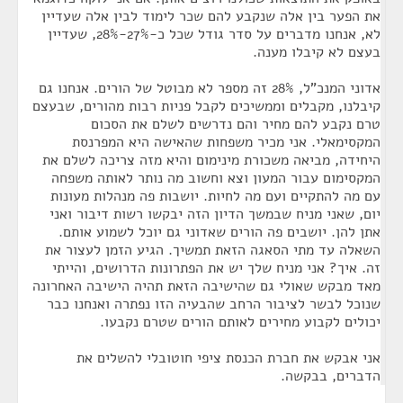
את הפער בין אלה שנקבע להם שכר לימוד לבין אלה שעדיין
לא, אנחנו מדברים על סדר גודל שכל כ-27%-28%, שעדיין
בעצם לא קיבלו מענה.
אדוני המנכ"ל, 28% זה מספר לא מבוטל של הורים. אנחנו גם
קיבלנו, מקבלים וממשיכים לקבל פניות רבות מהורים, שבעצם
טרם נקבע להם מחיר והם נדרשים לשלם את הסכום
המקסימאלי. אני מכיר משפחות שהאישה היא המפרנסת
היחידה, מביאה משכורת מינימום והיא מזה צריכה לשלם את
המקסימום עבור המעון וצא וחשוב מה נותר לאותה משפחה
עם מה להתקיים ועם מה לחיות. יושבות פה מנהלות מעונות
יום, שאני מניח שבמשך הדיון הזה יבקשו רשות דיבור ואני
אתן להן. יושבים פה הורים שאדוני גם יוכל לשמוע אותם.
השאלה עד מתי הסאגה הזאת תמשיך. הגיע הזמן לעצור את
זה. איך? אני מניח שלך יש את הפתרונות הדרושים, והייתי
מאד מבקש שאולי גם שהישיבה הזאת תהיה הישיבה האחרונה
שנוכל לבשר לציבור הרחב שהבעיה הזו נפתרה ואנחנו כבר
יכולים לקבוע מחירים לאותם הורים שטרם נקבעו.
אני אבקש את חברת הכנסת ציפי חוטובלי להשלים את
הדברים, בבקשה.