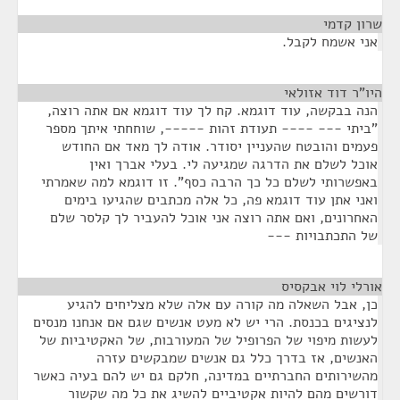
שרון קדמי
¶
אני אשמח לקבל.
היו"ר דוד אזולאי
¶
הנה בבקשה, עוד דוגמא. קח לך עוד דוגמא אם אתה רוצה,
"ביתי --- ---- תעודת זהות -----, שוחחתי איתך מספר
פעמים והובטח שהעניין יסודר. אודה לך מאד אם החודש
אוכל לשלם את הדרגה שמגיעה לי. בעלי אברך ואין
באפשרותי לשלם כל כך הרבה כסף". זו דוגמא למה שאמרתי
ואני אתן עוד דוגמא פה, כל אלה מכתבים שהגיעו בימים
האחרונים, ואם אתה רוצה אני אוכל להעביר לך קלסר שלם
של התכתבויות ---
אורלי לוי אבקסיס
¶
כן, אבל השאלה מה קורה עם אלה שלא מצליחים להגיע
לנציגים בכנסת. הרי יש לא מעט אנשים שגם אם אנחנו מנסים
לעשות מיפוי של הפרופיל של המעורבות, של האקטיביות של
האנשים, אז בדרך כלל גם אנשים שמבקשים עזרה
מהשירותים החברתיים במדינה, חלקם גם יש להם בעיה כאשר
דורשים מהם להיות אקטיביים להשיג את כל מה שקשור