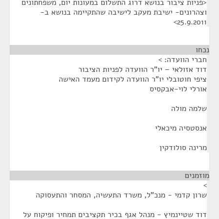
<פניות ציבור בנושא דרוג התשלום במעונות יום, משפחתונים
וצהרונים- ישיבת מעקב לישיבה שהתקיימה בנושא ב-
25.9.2011>
נכחו
¶
חברי הוועדה: >
דוד אזולאי – יו"ר הוועדה לפניות הציבור
ציפי חוטובלי יו"ר הוועדה לקידום מעמד האישה
אורלי לוי-אבקסיס
שלמה מולה
אנסטסיה מיכאלי
מרינה סולודקין
מוזמנים
¶
>
שרון קדמי - מנכ"ל, משרד התעשיה, המסחר והתעסוקה
דוד שטיינמיץ - מנהל אגף בכיר תקציבים תמחיר ופיקוח על