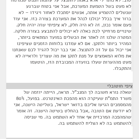
טוב. לא נותר לי אלא באמת להתנצל על עוגמת הנפש שנגרמה
לא מעט בשל הטמעת המערכת, אבל אני בטוח שברגע
שנשלים להטמיע אותה, אנשים יסתכלו לאחור ויגידו – לא
ברור איך בכלל יכולנו לנהל את המערכת בצורה כזו. אני עוד
פעם אומר נכון, זה לא היה חלק, לא ציפיתי שזה יהיה חלק.
שינויים מרחיקי לכת כאלה לא יכולים להתבצע בצורה חלקה.
המטרה שלנו זה לאתר את הכשלים במועד המתאים ביותר,
המהיר ביותר ולתקן. אם לא עמדנו בלוחות הזמנים שציפינו
אני יכול גם על זה להתנצל. אני כבר יכול להגיד לכם שאנחנו
את מלוא המאמצים על מנת לתקן את מה שצריך ולראייה לא
מעט מההערות שעלו בוועדה המכובדת הזו, הוטעמו
והתקבלו.
ציפי חוטובלי
¶
שאלה נורא חשובה לך המנכ"ל. תראה, הייתה יוזמה של
משרד התמ"ת שעיקרה הוא מהפכת האינטרנט. בפועל, 80%
מהמסמכים הגיעו אליכם בדואר ישראל, בשליטה הישנה, אני
לא יודעת אם הטובה ,אבל בהחלט בשיטה הישנה. זה אומר
שהמהפכה המרכזית אף אחד לא השתמש בה. מי שניסה
להשתמש בה לא הצליח להשתמש בה.