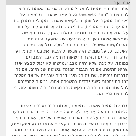
שרון קדמי
¶
אתם יותר ממוזמנים לבוא ולהתרשם. אני גם אשמח להביא
לכם את דו"חות הסטאטוס השבועיים שאנחנו מבצעים על
פעילות המוקד, על סמך ריג'קטים שאנחנו מקבלים כמובן גם
מהוועדה, גם מההורים, גם ריג'קטים שאנחנו עולים עליהם.
על הנושא הזה ממונה סגנית מנהלת האגף, הגברת איטה
שנמצאת איתנו כאן והיא מבצעת את המעקב היום יומי
והריג'קטים שטיפלנו בהם הם החל מלהגדיל את נפח הקו
האינטנרט, על מנת שיהיה אפשר להעביר את כמויות המידע
הזה, דרך לקיים ולאשר הרשאות חתימה לכל העובדים
במוקד, על מנת שלא יהיה מצב שמישהו לא יכול לבצע איזו
שהיא חתימה. אם זה תגבור המוקד בשעות של היום, אם זה
הדרכות נוספות, אם זה כל מיני דברים טכניים שמאד מקלים
כמו התייחסות לשני ילדים במשפחה אחת, במקום להתייחס
לכל אחד מהם בנפרד, כבקשה נפרדת וכו' וכו'. נשמח להעביר
לכם את הפירוט.
מבחינת המצב שאנחנו נמצאים, אנחנו כבר נערכים לשנת
הלימודים הבאה. אם אני לא טועה מועדי הרישום טרם נקבעו
ואנחנו מדברים על שני תאריכים אופציונאליים, האחד בסוף
פברואר והאחד בראשית מרס, ובקצב שאנחנו כרגע מתקדמים,
אני סמוך ובטוח שבשנה הבאה אנחנו נהיה במצב הרבה יותר