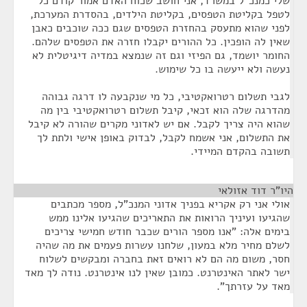
שלי כמנכ"ל במשרד, אני חושב שכוח האדם אמור קודם כל
לטפל בקליטת הטפסים, בקליטת הילדים, בהסדרת המערכת,
לפני שהוא מתעסק בהחזרת הטפסים שגם ככה שוכבים כאבן
שאין לה הופכין. כל ההורים יקבלו חזרה את הטפסים שלהם.
החומר יושמד, גם הפיזי וגם זה שנמצא במדיה דיגיטלית לא
נעשה ולא ייעשה בו כל שימוש.
לגבי תשלום רטרואקטיבי, כל מי שנקבעה לו דרגה גבוהה
מהדרגה שלה הוא זכאי, קיבל תשלום רטרואקטיבי בין מה
שהוא היה צריך לקבל. אם יש לאדוני מקרים שהורה לא קיבל
את התשלום, אני אשמח לקבל, לבדוק באופן אישי ולתת לך
תשובה בהקדם המיידי.
היו"ר דוד אזולאי
¶
אולי אני רק אקריא בפניך אדוני המנכ"ל, מספר מכתבים
שהגיעו ועיניך הרואות את התאריכים שהגיעו אלינו ממש
בימים אלה: "אנו מספר הורים שכבר חודש חמישי צריכים
לשלם מחיר מלא במעון, שלחנו עשרות פעמים את מה שהיה
חסר, משום מה הם לא רואים זאת בחברה ומבקשים לשלוח
ישר לאתר האינטרנט. כמובן שאין לנו אינטרנט. נודה לך מאד
מאד על עזרתך".