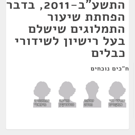
התשע"ב-2011, בדבר
הפחתת שיעור
התמלוגים שישלם
בעל רישיון לשידורי
כבלים
ח"כים נוכחים
אורלי לוי
מרינה
אנסטסיה
שלמה
אבקסיס
סולודקין
מיכאלי
מולה