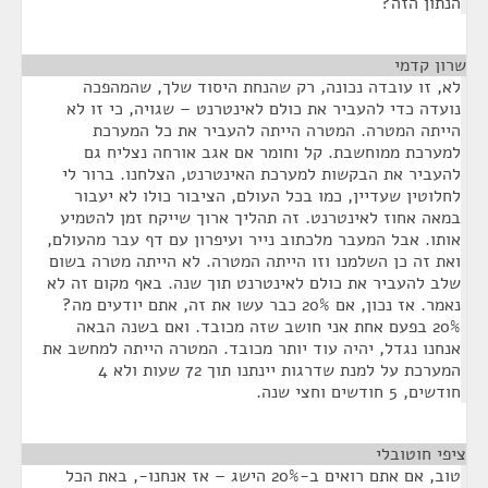
הנתון הזה?
שרון קדמי
¶
לא, זו עובדה נכונה, רק שהנחת היסוד שלך, שהמהפכה
נועדה כדי להעביר את כולם לאינטרנט – שגויה, כי זו לא
הייתה המטרה. המטרה הייתה להעביר את כל המערכת
למערכת ממוחשבת. קל וחומר אם אגב אורחה נצליח גם
להעביר את הבקשות למערכת האינטרנט, הצלחנו. ברור לי
לחלוטין שעדיין, כמו בכל העולם, הציבור כולו לא יעבור
במאה אחוז לאינטרנט. זה תהליך ארוך שייקח זמן להטמיע
אותו. אבל המעבר מלכתוב נייר ועיפרון עם דף עבר מהעולם,
ואת זה כן השלמנו וזו הייתה המטרה. לא הייתה מטרה בשום
שלב להעביר את כולם לאינטרנט תוך שנה. באף מקום זה לא
נאמר. אז נכון, אם 20% כבר עשו את זה, אתם יודעים מה?
20% בפעם אחת אני חושב שזה מכובד. ואם בשנה הבאה
אנחנו נגדל, יהיה עוד יותר מכובד. המטרה הייתה למחשב את
המערכת על למנת שדרגות יינתנו תוך 72 שעות ולא 4
חודשים, 5 חודשים וחצי שנה.
ציפי חוטובלי
¶
טוב, אם אתם רואים ב-20% הישג – אז אנחנו-, באת הכל