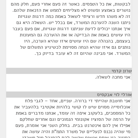
לבקשות, את כל הטפסים. כאשר זה פעם אחרי פעם, חלק מהם
נושרים באמצע ופשוט לא מצליחים לממש את הזכאות שלהם.
זה לא משהו חדש ורציתי לשאול באמת כמה דרגות שגויות
ניתנו השנה להערכת המשרד, אם בכלל יש. השאלה היא גם
איך אנחנו יכולים לדעת שניתנו דרגות שגויות, אם פעם בעבר
היו עושים באמת את הבדיקה או את ההערכה גם המעונות
בעצמם, בהנהלה שם היו עושים איזו שהיא הערכה, היו
נותנים גם איזו שהיא הנחה מסוימת לכשיגיע התשלום של
המשרד. אני מבינה שהיום זה לא עובד בדיוק כך.
שרון קדמי
¶
אני מחכה לשאלה.
אורלי לוי אבקסיס
¶
אני חושבת שהייתי די ברורה. שניים, אחד – לגבי פלח
אוכלוסייה מסוים שיש לו קושי בלהיות אקטיבי בלהעביר את
כל המסמכים, בלעקוב איפה זה עומד, אנחנו מדברים באמת
על הרמה של הסוציו אקונומי הנמוכים וגם אחרים שחלקם
אפילו אין להם אינטרנט בבית. בחלק השני אני אומרת, פעם
מי שהיה נכנס לנעליים של משרד התמ"ת והיה עושה את
התיווך בין אותם אנשים שקשה להם להתנהל מול משרדי