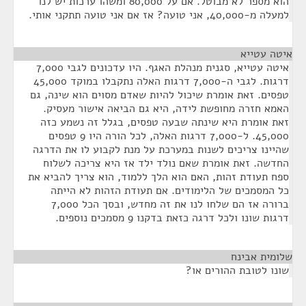
הוא מספר לא מבוטל. אם על 80,000 ומשהו ערכות יש לנו
למעלה מ-40,000, אני טועה? אז אם אני טועה תתקני אותי.
איטה עטייא
¶
איטה עטייא, סגנית מנהלת האגף. היו עדכונים לגבי 7,000
דרגות. לגבי ה-7,000 דרגות האלה נתקבלו במוקד 45,000
טפסים. זאת אומרת שיכול להיות שאדם מסוים הוא שינה, גם
האמא חזרה מחופשת לידה, היא גם הביאה אישור מעסיק.
זאת אומרת היא שינתה שבעה טפסים, בגלל זה נשמע כזה
45,000. ל-7,000 דרגות האלה, לכל הורה היו 9 טפסים
שהיינו צריכים לשנות במערכת על מנת לקבוע לו את הדרגה
החדשה. זאת אומרת שאם נולד ילד אז היא צריכה לשלוח
ספח תעודת זהות, האם הוא הלך ללמוד, הוא צריך להביא את
כל המסמכים של הלימודים. אם תעודת הזהות לא הייתה
ברורה אז הם שלחו לנו את זה מחדש, ובסך הכל 7,000
דרגות שונו ולכל דרגה כזאת בדקנו 9 מסמכים נוספים.
שלומית אבינח
¶
שונו לטובת ההורים או?