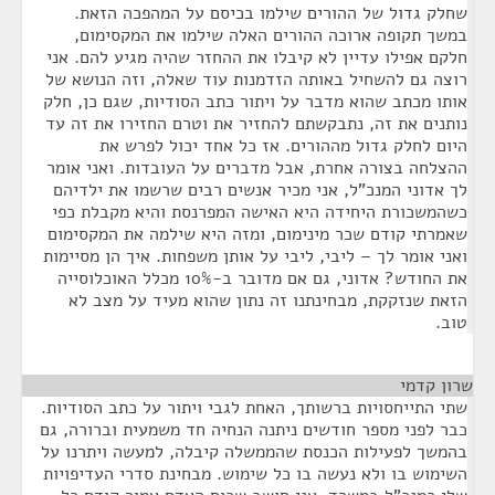
שחלק גדול של ההורים שילמו בכיסם על המהפכה הזאת.
במשך תקופה ארוכה ההורים האלה שילמו את המקסימום,
חלקם אפילו עדיין לא קיבלו את ההחזר שהיה מגיע להם. אני
רוצה גם להשחיל באותה הזדמנות עוד שאלה, וזה הנושא של
אותו מכתב שהוא מדבר על ויתור כתב הסודיות, שגם כן, חלק
נותנים את זה, נתבקשתם להחזיר את וטרם החזירו את זה עד
היום לחלק גדול מההורים. אז כל אחד יכול לפרש את
ההצלחה בצורה אחרת, אבל מדברים על העובדות. ואני אומר
לך אדוני המנכ"ל, אני מכיר אנשים רבים שרשמו את ילדיהם
כשהמשכורת היחידה היא האישה המפרנסת והיא מקבלת כפי
שאמרתי קודם שכר מינימום, ומזה היא שילמה את המקסימום
ואני אומר לך – ליבי, ליבי על אותן משפחות. איך הן מסיימות
את החודש? אדוני, גם אם מדובר ב-10% מכלל האוכלוסייה
הזאת שנזקקת, מבחינתנו זה נתון שהוא מעיד על מצב לא
טוב.
שרון קדמי
¶
שתי התייחסויות ברשותך, האחת לגבי ויתור על כתב הסודיות.
כבר לפני מספר חודשים ניתנה הנחיה חד משמעית וברורה, גם
בהמשך לפעילות הכנסת שהממשלה קיבלה, למעשה ויתרנו על
השימוש בו ולא נעשה בו כל שימוש. מבחינת סדרי העדיפויות