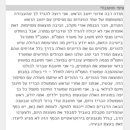
ציפי חוטובלי
¶
תודה רבה אדוני יושב הראש. אני רוצה להגיד לך שהעבודה
המשותפת של שתי הוועדות גם מניסיון עם יושב הראש
הקודם, חבר הכנסת אורי מקלב, הניבה תוצאות מסוימות. זאת
אומרת אני לא יכולה להגיד לך שדברים נפתרו, אבל בהחלט
היינו מנוף לחץ חשוב על משרד התמ"ת. המנכ"ל מתורגל
בישיבה הזאת, הוא יודע בדיוק מה התרעומת הגדולה שיש
להורים. מלווים גם את הדיונים האלה בדרך כלל אזרחים שהם
בעצם המדד הכי טוב שלנו האם הנהלים החדשים שמשרד
התמ"ת מנסה להטמיע עובדים בפועל; ואני חושבת כפשוט
כדאי שנשמע את הנתונים, כי אני חושבת שברור לכולנו
שהמהפכה שמשרד התמ"ת ניסה לחולל – די כשלה במבחן
התוצאה מול ההורים. כי ההורים לא שיתפו פעולה עם הסיפור
הזה. עכשיו, אנחנו יום אחרי שראש הממשלה הכריז על חינוך
חינם לגילאי 3-4. אני חושבת שמשרד החינוך מטפל כל כך
יפה בסוגיות האלה שנוגעות בחינוך ילדים. אתה יודע, ראש
הממשלה הכריז היום, אני חושבת שדי ברור לכולנו שבשנה
הבאה הדברים האלה ייכנסו לתוקף. לעומת זאת כאן, יש כסף
שהמדינה מקבלת בשביל לסבסד את מעונות היום, ולצערנו
הרב, בגלל מנגנונים בירוקראטיים הכסף הזה לא מגיע ליעדו.
זאת בעצם הבעיה.