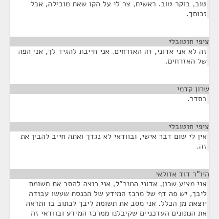
טוב, בוקר טוב. ראשית, צר לי על הקו שאת מובילה, אבל
זכותך.
ציפי חוטובלי
¶
זה לא אני אדוני, זה האזרחים. אני חייבת להגיד לך, אני הפה
של האזרחים.
שרון קדמי
¶
בסדר.
ציפי חוטובלי
¶
אין לי שום דבר אישי, ובוודאי לא נגדך ואתה חייב להבין את
זה.
היו"ר דוד אזולאי
¶
אני מציע שרון, אדוני המנכ"ל, אני רוצה להסב את תשומת
ליבך, יש פה דף של מרכז המידע של הכנסת שעשו עבודה
יוצאת מן הכלל. אני מסב את תשומת ליבך לכתוב בו ותראה
את הנתונים העדכניים שקיבלנו ממרכז המידע ובוודאי זה