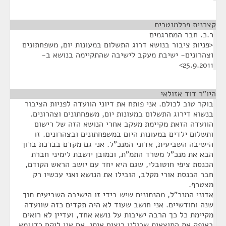
קצרנית פרלמנטרית
¶
ר.כ. חבר המתרגמים
<פניות ציבור בנושא דרוג התשלום במעונות יום, משפחתונים
וצהרונים- ישיבת מעקב לישיבה שהתקיימה בנושא ב-
25.9.2011>
היו"ר דוד אזולאי
¶
בוקר טוב לכולם. אני פותח את דיוני הוועדה לפניות הציבור
בנשוא דירוג התשלום במעונות יום, משפחתונים וצהרונים.
הוועדה הזאת מקיימת מעקב אחרי הנושא הזה של רישום
ותשלום ילדים במעונות היום במשפחתונים ובצהרונים. זו
הישיבה השביעית, אדוני המנכ"ל. אני גם מקדם בברכת ברוך
הבא את מנכ"ל משרד התמ"ת, וכמובן יושבת לימיני חברת
הכנסת ציפי חוטובלי, שגם היא יחד עם יושב הראש הקודם,
חבר הכנסת אורי מקלב, הובילו את הנושא ואני עכשיו רק
מצטרף.
אדוני המנכ"ל, מהנתונים שיש בידי זו הישיבה השביעית תוך
שנה וחודשיים. אני חושב שעוד לא היה תקדים כזה שוועדה
מקיימת כל כך הרבה ישיבות על נושא אחד, ועדיין לא רואים
באופק את התוצאות שכולנו רוצים אותן. אם אני לוקח כדוגמא