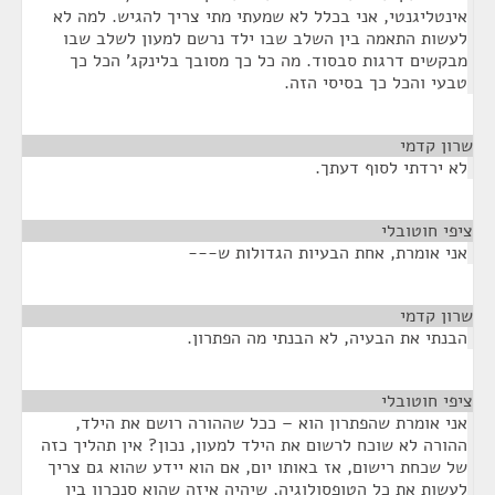
אינטליגנטי, אני בכלל לא שמעתי מתי צריך להגיש. למה לא
לעשות התאמה בין השלב שבו ילד נרשם למעון לשלב שבו
מבקשים דרגות סבסוד. מה כל כך מסובך בלינקג' הכל כך
טבעי והכל כך בסיסי הזה.
שרון קדמי
¶
לא ירדתי לסוף דעתך.
ציפי חוטובלי
¶
אני אומרת, אחת הבעיות הגדולות ש---
שרון קדמי
¶
הבנתי את הבעיה, לא הבנתי מה הפתרון.
ציפי חוטובלי
¶
אני אומרת שהפתרון הוא – ככל שההורה רושם את הילד,
ההורה לא שוכח לרשום את הילד למעון, נכון? אין תהליך כזה
של שכחת רישום, אז באותו יום, אם הוא יידע שהוא גם צריך
לעשות את כל הטופסולוגיה, שיהיה איזה שהוא סנכרון בין