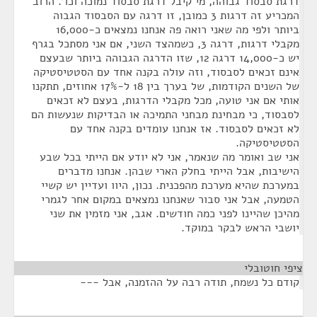
דרגת סבסוד גבוהה, מי קיבל דרגת סבסוד נמוכה וכו'. הרוב
המכריע זה דרגות 3 כמובן, זו דרגה עם הסבסוד הגבוה
ביותר ולפי מה שאני רואה פה אנחנו נמצאים כ-16,000
מקבלי דרגות, דרגה 3, כשמהצד השני, אם אני מסתכל בגרף
יש כ-14,000 דרגה 12, שזו הדרגה הגבוהה ביותר שבעצם
אינם זכאים לסבסוד, וזה עולה בקנה אחד עם הסטטיסטיקה
של השנים הקודמות, של בערך בין 18 ל-17% אחוזים, תתקנו
אותי אם אני טועה, מכל מקבלי הדרגות, בעצם לא זכאים
לסבסוד, כי מבחינת מבחני התמיכה או הבדיקות שנעשות הם
לא זכאים לסבסוד. אז אנחנו עומדים בקנה אחד עם
הסטטיסטיקה.
אני שב ואומר מה שנאמר, אני לא יודע אם הייתי בכל שבע
הישיבות, אבל הייתי בחלק הארי שבהן. אנחנו מדברים
במערכת שהיא מערכת מהפכנית. נכון, היוו ועדיין יש קשיי
הטמעה, אבל אני סבור שאנחנו נמצאים במקום אחר לגמרי
מהיכן שהיינו לפני כמה חודשים. אגב, אני מזמין את שני
יושבי הראש לבקר במוקד.
ציפי חוטובלי
¶
קודם כל נשמח, תודה רבה על ההזמנה, אבל ---