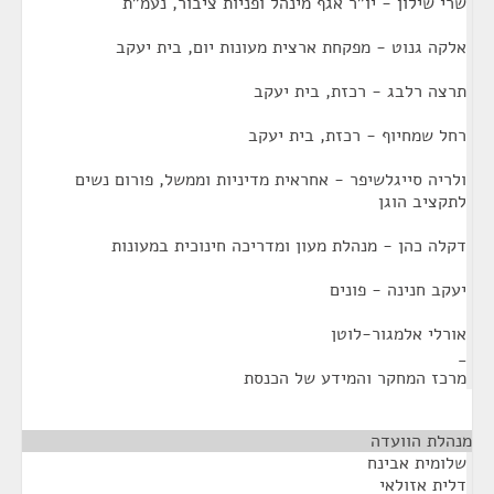
שרי שילון - יו"ר אגף מינהל ופניות ציבור, נעמ"ת
אלקה גנוט - מפקחת ארצית מעונות יום, בית יעקב
תרצה רלבג - רכזת, בית יעקב
רחל שמחיוף - רכזת, בית יעקב
ולריה סייגלשיפר - אחראית מדיניות וממשל, פורום נשים
לתקציב הוגן
דקלה כהן - מנהלת מעון ומדריכה חינוכית במעונות
יעקב חנינה - פונים
אורלי אלמגור-לוטן
_
מרכז המחקר והמידע של הכנסת
מנהלת הוועדה
¶
שלומית אבינח
דלית אזולאי