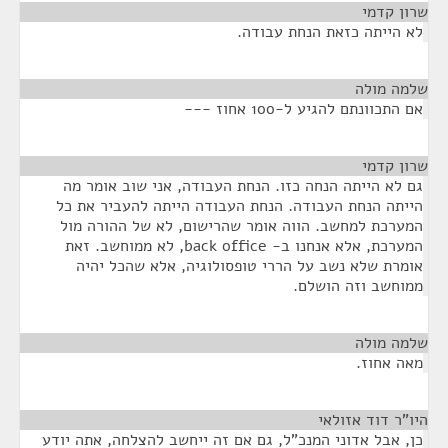
שרון קדמי
¶
לא הייתה כזאת הנחת עבודה.
שלמה מולה
¶
אם התכוונתם להגיע ל-100 אחוז ---
שרון קדמי
¶
גם לא הייתה הנחה כזו. הנחת העבודה, אני שוב אומר מה
הייתה הנחת העבודה. הנחת העבודה הייתה להעביר את כל
המערכת למחשב. הווה אומר שהרישום, לא של ההורה מול
המערכת, אלא אנחנו ב- back office, לא ממוחשב. זאת
אומרת שלא נשב על הררי טופסולוגיה, אלא שהכל יהיה
ממוחשב וזה הושלם.
שלמה מולה
¶
מאה אחוז.
היו"ר דוד אזולאי
¶
כן, אבל אדוני המנכ"ל, גם אם זה ייחשב להצלחה, אתה יודע