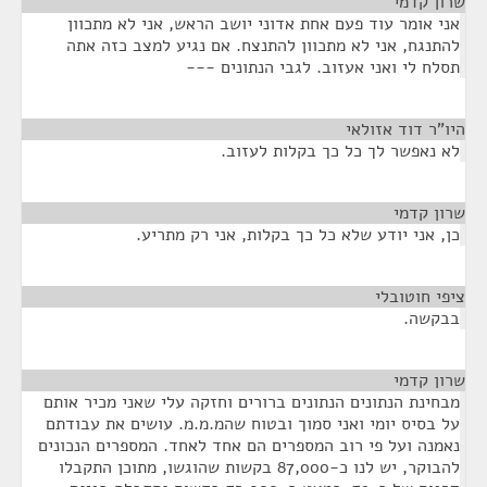
שרון קדמי
¶
אני אומר עוד פעם אחת אדוני יושב הראש, אני לא מתכוון
להתנגח, אני לא מתכוון להתנצח. אם נגיע למצב כזה אתה
תסלח לי ואני אעזוב. לגבי הנתונים ---
היו"ר דוד אזולאי
¶
לא נאפשר לך כל כך בקלות לעזוב.
שרון קדמי
¶
כן, אני יודע שלא כל כך בקלות, אני רק מתריע.
ציפי חוטובלי
¶
בבקשה.
שרון קדמי
¶
מבחינת הנתונים הנתונים ברורים וחזקה עלי שאני מכיר אותם
על בסיס יומי ואני סמוך ובטוח שהמ.מ.מ. עושים את עבודתם
נאמנה ועל פי רוב המספרים הם אחד לאחד. המספרים הנכונים
להבוקר, יש לנו כ-87,000 בקשות שהוגשו, מתוכן התקבלו