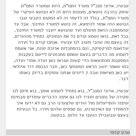
עכשיו, אדוני מנכ"ל משרד התמ"ת, היות שמשרד התמ"ת
עוסק בהרבה נושאים, מעונות היום זה לא הנושא העיקרי של
משרד התמ"ת, בגלל זה לדעתי זה לא המקום הטבעי שבו
הנושא הזה אמור להימצא, זה נושא למשרד החינוך. אבל עד
שהמהפכה הזאת תושלם ועד שהנושא יועבר למשרד החינוך,
בכל זאת, בואו נשמע קודם כל את הנתונים. נתחיל מההורים,
זה בעצם מה שהכי חשוב לנו עכשיו .אנחנו קודם כל ועדה
שדואגת לפרקטיקה, וגם בהסתכלות ארוכת טווח, אני אשמח
לשמוע מה הדברים בעצם שאתם מתכוונים ליישם בעקבות
המסקנות מהתוצאות הדי קשות שנראו כאן ועדה אחרי ועדה,
כמו שאמר יושב הראש המשותף כאן, חבר הכנסת דוד אזולאי.
יש כאן מציאות שבה 7 דיונים אנחנו עסוקים בדיוק באותו
דבר.
עכשיו, אדוני המנכ"ל, בוא נתחיל לשמוע אותך, בוא תיתן לנו
סקירה של נתונים ותגיד לנו גם איפה הדברים עומדים מבחינת
שיפור והתייעלות מול הורים שלצערנו הרב גם לא ידעו איך
להסתדר עם האינטרנט, גם טפסים שלהם חזרו. כל הבעיות
בעצם שבשבילן הגענו עד הלום. בבקשה.
שרון קדמי
¶