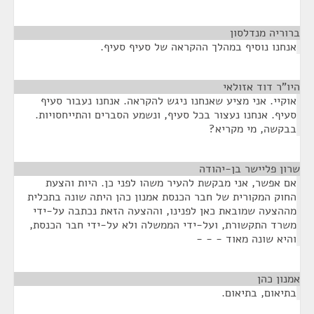
ברוריה מנדלסון
¶
אנחנו נוסיף במהלך ההקראה של סעיף סעיף.
היו"ר דוד אזולאי
¶
אוקיי. אני מציע שאנחנו ניגש להקראה. אנחנו נעבור סעיף
סעיף. אנחנו נעצור בכל סעיף, ונשמע הסברים והתייחסויות.
בבקשה, מי מקריא?
שרון פליישר בן-יהודה
¶
אם אפשר, אני מבקשת להעיר משהו לפני כן. היות והצעת
החוק המקורית של חבר הכנסת אמנון כהן היתה שונה בתכלית
מההצעה שמובאת כאן לפנינו, וההצעה הזאת נכתבה על-ידי
משרד התקשורת, ועל-ידי הממשלה ולא על-ידי חבר הכנסת,
והיא שונה מאוד - - -
אמנון כהן
¶
בתיאום, בתיאום.