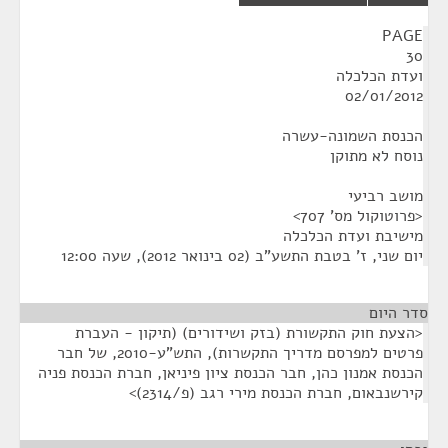
¶
PAGE
30
ועדת הכלכלה
02/01/2012
הכנסת השמונה-עשרה
נוסח לא מתוקן
מושב רביעי
<פרוטוקול מס' 707>
מישיבת ועדת הכלכלה
יום שני, ז' בטבת התשע"ב (02 בינואר 2012), שעה 12:00
סדר היום
<הצעת חוק התקשורת (בזק ושידורים) (תיקון - העברת
פרטים למפרסם מדריך התקשרות), התש"ע-2010, של חבר
הכנסת אמנון כהן, חבר הכנסת ציון פיניאן, חברת הכנסת פניה
קירשנבאום, חברת הכנסת מירי רגב (פ/2314)>