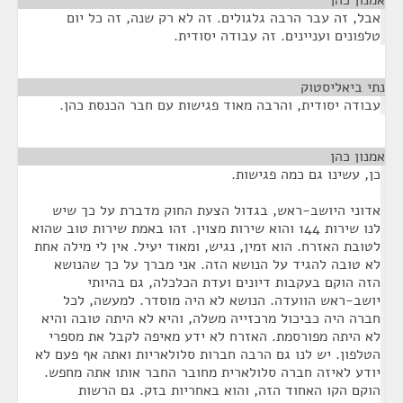
אמנון כהן
¶
אבל, זה עבר הרבה גלגולים. זה לא רק שנה, זה כל יום
טלפונים ועניינים. זה עבודה יסודית.
נתי ביאליסטוק
¶
עבודה יסודית, והרבה מאוד פגישות עם חבר הכנסת כהן.
אמנון כהן
¶
כן, עשינו גם כמה פגישות.
אדוני היושב-ראש, בגדול הצעת החוק מדברת על כך שיש
לנו שירות 144 והוא שירות מצוין. זהו באמת שירות טוב שהוא
לטובת האזרח. הוא זמין, נגיש, ומאוד יעיל. אין לי מילה אחת
לא טובה להגיד על הנושא הזה. אני מברך על כך שהנושא
הזה הוקם בעקבות דיונים ועדת הכלכלה, גם בהיותי
יושב-ראש הוועדה. הנושא לא היה מוסדר. למעשה, לכל
חברה היה כביכול מרכזייה משלה, והיא לא היתה טובה והיא
לא היתה מפורסמת. האזרח לא ידע מאיפה לקבל את מספרי
הטלפון. יש לנו גם הרבה חברות סלולאריות ואתה אף פעם לא
יודע לאיזה חברה סלולארית מחובר החבר אותו אתה מחפש.
הוקם הקו האחוד הזה, והוא באחריות בזק. גם הרשות