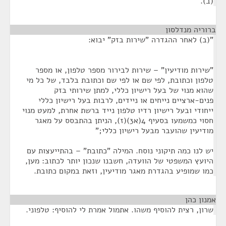
(ב).
ברוריה מנדלסון
¶
"(ב) לאחר ההגדרה "שירות בזק" יבוא:
"שירות מודיעין" – שירות לבירור מספר טלפון, או מספר
טלפון וכתובת, לפי שם או לפי שם וכתובת בלבד, של כל מי
שהוא מנוי של בעל רישיון כללי, למתן שירותי בזק
פנים-ארציים נייחים או ניידים, לרבות בעל רישיון כללי
ייחודי ובעל רישיון רדיו טלפון נייד ברשת אחרת, למעט מנוי
חסוי כמשמעו בסעיף 4(א3)(ז), הניתן בהתבסס על מאגר
מודיעין שהועבר מבעל רישיון כללי;"
יש לנו כמה תיקוני נוסח. המילה "כתובת" – בהתייעצות עם
היועץ המשפטי של הוועדה, חשבנו שנכון יותר לכתוב: מען,
כמו שמופיע בהגדרת מאגר מודיעין, וזאת במקום כתובת.
אמנון כהן
¶
שרון, רצית להוסיף משהו. אתמול אמרת לי להוסיף: טלפוני.