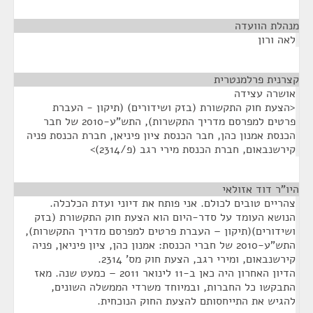
מנהלת הוועדה
¶
לאה ורון
קצרנית פרלמנטרית
¶
אושרה עצידה
<הצעת חוק התקשורת (בזק ושידורים) (תיקון - העברת
פרטים למפרסם מדריך התקשרות), התש"ע-2010 של חבר
הכנסת אמנון כהן, חבר הכנסת ציון פיניאן, חברת הכנסת פניה
קירשנבאום, חברת הכנסת מירי רגב (פ/2314)>
היו"ר דוד אזולאי
¶
צהריים טובים לכולם. אני פותח את דיוני ועדת הכלכלה.
הנושא העומד על סדר-היום הוא הצעת חוק התקשורת (בזק
ושידורים)(תיקון – העברת פרטים למפרסם מדריך התקשרות),
התש"ע-2010 של חברי הכנסת: אמנון כהן, ציון פיניאן, פניה
קירשנבאום, ומירי רגב, הצעת חוק מס' 2314.
הדיון האחרון היה כאן ב-11 לינואר 2011 – כמעט שנה. מאז
התבקשו כל החברות, ובמיוחד משרדי הממשלה השונים,
להגיש את התייחסותם להצעת החוק הנוכחית.