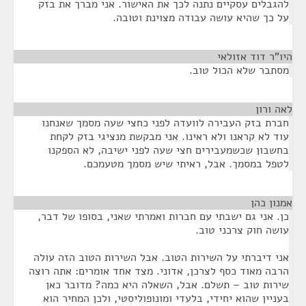
להגבלים עסקיים נתנה לכך את האישור. אני מברך את בזק
על כך שהיא עושה עבודה מצוינת וטובה.
היו"ר דוד אזולאי
¶
מסתבר שלא הכול טוב.
לאה ורון
¶
חברת בזק העבירה לוועדה לפני כחצי שעה מסמך שאנחנו
עוד לא קראנו ולא ראינו. אני מבקשת מנציגי בזק לקחת
בחשבון שכשמעבירים חצי שעה לפני ישיבה, לא הספקנו
לטפל במסמך. אבל, ראיתי שיש מסמך מטעמכם.
אמנון כהן
¶
כן. אני גם ישבתי עם חברות ואמרתי שאני, בסופו של דבר,
עושה חוק צרכני טוב.
אני דיברתי על השירות הטוב. אבל השירות הטוב הזה עולה
הרבה מאוד כסף לצרכן, אדוני. מצד אחד אומרים: אתה רוצה
שירות טוב – תשלם. אבל, השאלה היא כמה? מדובר כאן
בעניין שהוא יחידי, בלעדי ומונופוליסטי, ולכן המחיר הוא