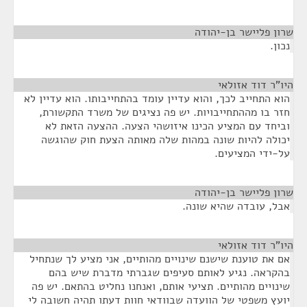
שרון פליישר בן-יהודה
¶
נכון.
היו"ר דוד אזולאי
¶
הוא התחייב לכך, והוא עדיין עומד בהתחייבותו. הוא עדיין לא
חזר בו מההתחייבויות. יש פה נציגים של משרד התקשורת,
וביחד עם המציע הכינו איזושהי הצעה. ההצעה הזאת לא
יכולה להיות שונה במהות שלה מאותה הצעת חוק שהוגשה
על-ידי המציעים.
שרון פליישר בן-יהודה
¶
אבל, עובדה שהיא שונה.
היו"ר דוד אזולאי
¶
אם את טוענת שישנם שינויים מהותיים, אני מציע לך שנתחיל
בהקראה. נגיע לאותם סעיפים שגברתי מדברת שיש בהם
שינויים מהותיים. תציעי אותם, ואנחנו נחליט בהתאם. יש פה
יועץ משפטי של הוועדה שבוודאי חוות דעתו תהיה חשובה לי