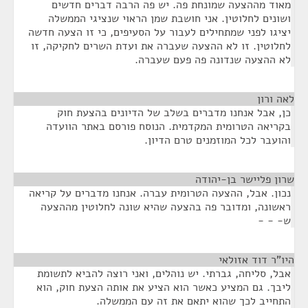
מאוד מההצעה שמונחת פה. יש פה הרבה דברים חדשים
ושונים לחלוטין. אני חושבת שמן הראוי שנציגי הממשלה
יציגו לפני שמתחילים לעבור על הסעיפים, כי זו הצעה חדשה
לחלוטין. זו לא ההצעה שעברה את ועדת השרים לחקיקה, זו
לא ההצעה שנדונה פה פעם שעברה.
לאה ורון
¶
כן, אבל אנחנו מדברים בשלב של הדיונים בהצעת חוק
בקריאה הטרומית המקדמית. הנוסח פורסם באתר הוועדה
והועבר לכל המוזמנים טרם הדיון.
שרון פליישר בן-יהודה
¶
נכון. אבל, ההצעה הטרומית עברה. אנחנו מדברים על קריאה
ראשונה, ומדובר פה בהצעה שהיא שונה לחלוטין מההצעה
ש- - -
היו"ר דוד אזולאי
¶
אבל, סליחה, גברתי. יש נוהלים, ואני רוצה להביא לתשומת
ליבך. גם המציע כאשר הוא הציע את אותה הצעת חוק, הוא
התחייב לכך שהוא יתאם את זה עם הממשלה.