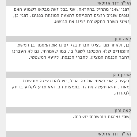
היו"ר דוד אזולאי
¶
לפני שאני מתחיל בהקראה, אני בכל זאת מבקש לשמוע האם
גופים שונים רוצים להתייחס להצעה המונחת בפנינו. לפני כן,
נציגי משרד התקשורת יציגו את הנושא.
לאה ורון
¶
כן, ולאחר מכן נציגי חברת בזק יציגו את המסמך בן חמשת
העמודים שלא הספקנו לטפל בו, כמו שאמרתי. גם לא העברנו
לחבר הכנסת המציע, לחברי הכנסת, ליועץ המשפטי.
אמנון כהן
¶
בקצרה, אני ראיתי את זה. אבל, יש להם נציגה מוכשרת
מאוד, והיא תעשה את זה בתמצות רב. היא תדע לקלוע בדיוק
לנקודה.
לאה ורון
¶
שתי נציגות מוכשרות יושבות.
היו"ר דוד אזולאי
¶