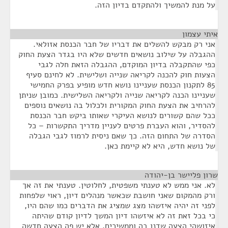
על מנת להמשיך ולהתקדם בדיון הזה.
איתי עצמון
¶
אני רק מבקש להשלים את דבריו של חבר הכנסת אזולאי.
ההגבלה על שילוב נושאים חדשים שלא היו בגדר הצעת החוק
כפי שהתקבלה בדיון המוקדם, ההגבלה הזאת חלה לגבי
הצעות חוק להכנה לקריאה שנייה ושלישית. לא לחינם סעיף
85 לתקנון הכנסת שעניינו נושא חדש מופיע בפרק החמישי
שעניינו הכנה לקריאה שנייה ולקריאה השלישית. כמובן שניתן
להרחיב את הצעת החוק המקורית ולכלול בה נושאים נוספים
ככל שהם קשורים לנושא העיקרי שאותו ביקש חבר הכנסת
להסדיר, והוא העברת פרטים לעניין מדריך התקשרות – כל
הסדרה של התחום הזה. כך שאם ניסית לרמוז לגבי הגבלה
של נושא חדש, היא לא קיימת כאן.
שרון פליישר בן-יהודה
¶
לא. אני ממש לא טענתי משפטית, לחלוטין. טענתי את זה אך
ורק מהמקום שאני חושבת שכאשר מנהלים דיון, ראוי שלפחות
לפני זה יהיה איזשהו מצג שמציג את הדברים כמו שהם היו,
כי בכל זאת זה לא איזשהו דיון המשך לדיון קודם שהיתה
איזושהי הצעה שדנו בה וממשיכים, אלא יש פה הצעה חדשה