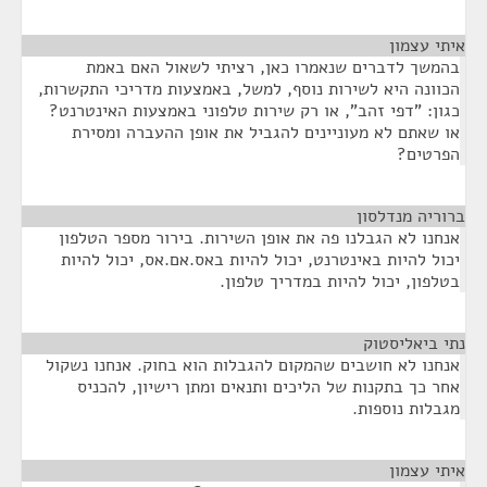
איתי עצמון
¶
בהמשך לדברים שנאמרו כאן, רציתי לשאול האם באמת
הכוונה היא לשירות נוסף, למשל, באמצעות מדריכי התקשרות,
כגון: "דפי זהב", או רק שירות טלפוני באמצעות האינטרנט?
או שאתם לא מעוניינים להגביל את אופן ההעברה ומסירת
הפרטים?
ברוריה מנדלסון
¶
אנחנו לא הגבלנו פה את אופן השירות. בירור מספר הטלפון
יכול להיות באינטרנט, יכול להיות באס.אם.אס, יכול להיות
בטלפון, יכול להיות במדריך טלפון.
נתי ביאליסטוק
¶
אנחנו לא חושבים שהמקום להגבלות הוא בחוק. אנחנו נשקול
אחר כך בתקנות של הליכים ותנאים ומתן רישיון, להכניס
מגבלות נוספות.
איתי עצמון
¶