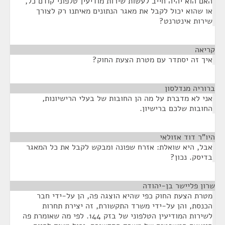
האם הוא יהיה חייב לעשות שירות מודיעין טלפוני קודם כל,
או שהוא יכול לקבל את מאגר הנתונים מאיתנו רק לצורך
שירות אינטרנט?
קריאה
¶
איך זה יסתדר עם מטרת הצעת החוק?
ברוריה מנדלסון
¶
אני לא מדברת על מה הן החובות של בעלי הרישיונות,
החובות שלכם ברישיון.
היו"ר דוד אזולאי
¶
אבל, היא שואלת: אזרח שפונה ומבקש לקבל את כל המאגר
בדיסק. נכון?
שרון פליישר בן-יהודה
¶
מטרת הצעת החוק כפי שהיא הוצגה פה, הן על-ידי חבר
הכנסת, והן על-ידי משרד התקשורת, זה יצירת תחרות
לשירות המודיעין הטלפוני של בזק 144. לפי מה שאומרת פה