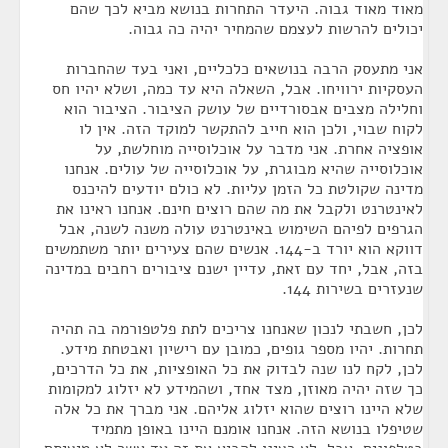
מאוד מאוד גבוה. היעדר התחרות בנושא מביא לכך שהם
יכולים להרשות לעצמם שהמחיר יהיה כה גבוה.
אני מתעסק הרבה בנושאים כלכליים, ואני בעד שהחברות
העסקיות ירוויחו. אבל, השאלה היא עד כמה, ושלא יהיו חס
וחלילה מצבים אבסורדיים של עושק הציבור. הציבור הוא
לקוח שבוי, ולכן הוא חייב להתקשר למוקד הזה. אין לו
אופציה אחרת. אני מדבר על אוכלוסייה מוחלשת, על
אוכלוסייה שהיא מבוגרת, על אוכלוסייה של עולים. אנחנו
מדינה שקולטת כל הזמן עליות. לא כולם יודעים להיכנס
לאינטרנט ולקבל את מה שהם רוצים חינם. אנחנו ראינו את
הגרפים לפיהם השימוש באינטרנט עולה משנה לשנה, אבל
דווקא הוא יורד ב-144. אנשים שהם צעירים יותר משתמשים
בזה, אבל, יחד עם זאת, עדיין ישנם ציבורים רחבים במדינה
שנעזרים בשירות 144.
לכן, חשבתי לנכון שאנחנו צריכים לתת פלטפורמה בה תהיה
תחרות. יהיו מספר גופים, כמובן עם רישיון ואבטחת מידע.
לכן, לקח לנו שנה לבדוק את כל האופציות, את כל הדרכים,
כך שזה יהיה מאוזן, מצד אחד, ושהמידע לא יזלוג למקומות
שלא היינו רוצים שהוא יזלוג אליהם. אני מברך את כל אלה
שטיפלו בנושא הזה. אנחנו אומנם היינו באופן מתמיד