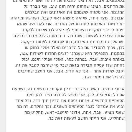
בטלפונים. אבל, לא רצינו להביא את זה עד אשר לא מיציתם
את הדיונים. רצינו שהחוק יהיה חוק טוב. אני מברך על
המוגמר. אני מקווה ששמתם את האיזונים ואת הבלמים
הנכונים. מצד אחד, שיהיה מישהו ראוי לקבל, ושהשירות יהיה
ראוי וטוב באיכותו לטובתו של האזרח. אני לא רוצה שהוא
יפתח לי שני מוקדים ושבסוף לא יהיה לנו שירות ללקוח.
אנחנו צריכים לעשות רשות בה יהיה מענה לכל אזרחי מדינת
ישראל, גם מבחינת האיכות, כמו שנותנים לפחות ב-144.
לכן, צריך להסדיר את כל הדברים האלה אולי בחוק או
בתקנות. התפיסה היא שאנחנו רוצים תחרות לשירות 144,
באותה איכות. אבל, בפחות כסף, ואולי אפילו חינם. יכול
להיות שזו עסקה חבילה כזאת שכל מי שירצה לקבל את זה,
יקבל שירות אחר - אני לא יודע. אבל, אני חושב שחייבים
להוזיל את המחיר הזה.
אדוני היושב-ראש, היה כבר דיון עקרוני בנושא הזה, ושמענו
את כל הנציגים. לכן, אני מציע להיכנס מייד להקראת
הסעיפים החדשים. אנחנו נפתח את הדיון תוך כדי, וכל אחד
יביע את עמדתו לגבי הסעיפים השונים, וכך נתקדם. זה מה
שאני מציע. אבל, אתה, אדוני היושב-ראש, תחליט מה
שתחליט. אני הייתי חושב לעשות זאת כך.