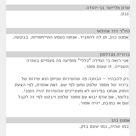
שרון פליישר בן-יהודה
¶
נכון.
היו"ר דוד אזולאי
¶
אמנון כהן, תן לה להסביר. אנחנו נשמע התייחסויות. בבקשה.
ברוריה מנדלסון
¶
אני רואה כי המילה "כללי" מופיעה פה פעמיים בשורה
השנייה. זו טעות סופר.
רק להבהיר – הכוונה פה שהשירות שניתן הוא שירות של
בירור של מספר טלפון ומען לפי שם. זאת אומרת, לפי הצעת
החוק אנחנו בפירוש לא מעוניינים שהשירות יהיה הופכי.
כלומר, אם אדם יבוא עם מספר טלפון ויבקש לפי זה לקבל
שם או כתובת, יהיה אסור.
אמנון כהן
¶
כמו שהיה, כמו שעם בזק.