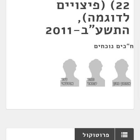
22) (פיצויים
לדוגמה),
התשע"ב-2011
ח"כים נוכחים
חמד
דוד
אמנון כהן
עמאר
אזולאי
פרוטוקול