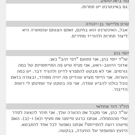
נתי ביאליסטוק
¶
גם באינטרנט יש תחרות.
שרון פליישר בן-יהודה
¶
אבל, האינטרנט הוא בחינם, ואתם הצגתם שהמטרה היא
ליצור תחרות ולהוריד מחירים.
יוסי כהן
¶
עו"ד יוסי כהן, אני מטעם "דפי זהב" כאן.
אדוני היושב-ראש, אני מניח שיש פה התייחסויות של כמה
גורמים. אני לא מבקש להתפרץ לדיון ולהגיד דבר. יש כמה
הערות. אני הייתי מציע שהדיון פה יהיה מסודר, ובצורה כזאת
נוכל כולנו להביע עמדה. אני פה בשקט עד שתינתן לי רשות
הדיבור.
היו"ר דוד אזולאי
¶
עו"ד כהן, אני מקבל את ההערה שלך. אני חוזר להצעה לסדר
שלי מההתחלה. אנחנו כרגע סיימנו את סעיף 1(א) ו-(ב). האם
מישהו רוצה להתייחס? אנחנו נאפשר לכל אחד להתבטא.
היועץ המשפטי של הוועדה, בבקשה.