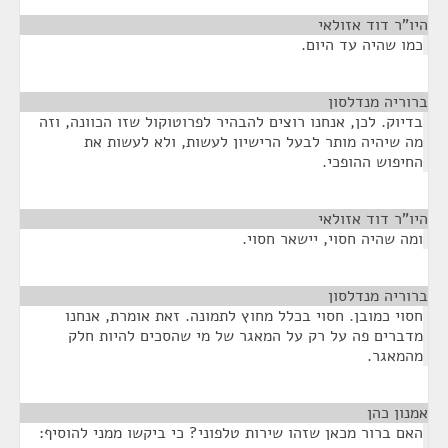
היו"ר דוד אזולאי
¶
כמו שהיה עד היום.
ברוריה מנדלסון
¶
בדיוק. לכן, אנחנו רוצים להבהיר לפרוטוקול שזו הכוונה, וזה
מה שיהיה מותר לבעל הרישיון לעשות, ולא לעשות את
החיפוש ההופכי.
היו"ר דוד אזולאי
¶
ומה שהיה חסוי, יישאר חסוי.
ברוריה מנדלסון
¶
חסוי כמובן. חסוי בכלל מחוץ לתמונה. זאת אומרת, אנחנו
מדברים פה על רק על המאגר של מי שהסכים להיות חלק
מהמאגר.
אמנון כהן
¶
האם ברור מכאן שזהו שירות טלפוני? כי ביקשו ממני להוסיף: