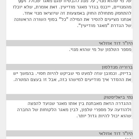
של מי שהוא מנוי, על מנת להבטיח שגם מאגר שכולל 99%
מהמנויים, ייכנס בגדר מאגר מודיעין. זאת אומרת, שלא יוכלו
להתחמק מתחולת החוק באמצעות זה שיוציאו מנוי אחד.
אנחנו מציעים להסיר את המילה "כל" בסוף השורה הראשונה
של הגדרת "מאגר מודיעין".
היו"ר דוד אזולאי
¶
מספר הטלפון של מי שהוא מנוי.
ברוריה מנדלסון
¶
בדיוק. וכמובן שזה למעט מי שביקש להיות חסוי. בהמשך יש
את ההסדר איך מודיעים למישהו כזה, אבל זו בעצם המטרה.
נתי ביאליסטוק
¶
ההגדרה הזאת מאבחנת בין אותו מאגר שנועד להפצה
ולהודעה על מספרי טלפון, לבין מאגר הלקוחות של החברה
שהוא יכול להיות גדול יותר.
היו"ר דוד אזולאי
¶