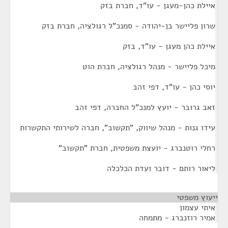
איילת כהן-מעגן - עו"ד, חברת בזק
שרון פליישר בן-יהודה - סמנכ"ל רגולציה, חברת בזק
איילת כהן מעגן - עו"ד, בזק
מיכל פליישר - מנהל רגולציה, חברת הוט
יוסי כהן - עו"ד, דפי זהב
זאב גרובר - יועץ למנכ"ל החברה, דפי זהב
עידו גנות - מנהל שיווק, "תקשוב", חברה לשירותי התקשרות
רחלי רוטנברג - יועצת משפטית, חברת "תקשוב"
ליאור רותם - דובר ועדת הכלכלה
ייעוץ משפטי
¶
איתי עצמון
אמיר רוזנברג - מתמחה