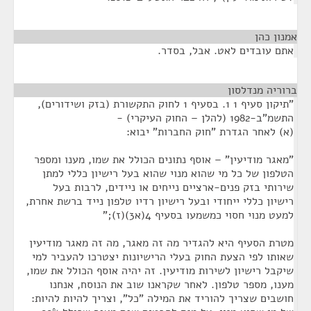
אמנון כהן
¶
אתם עובדים לאט. אבל, בסדר.
ברוריה מנדלסון
¶
"תיקון סעיף 1 1. בסעיף 1 לחוק התקשורת (בזק ושידורים),
התשמ"ב-1982 (להלן – החוק העיקרי) -
(א) לאחר הגדרת "חוק החברות" יבוא:
"מאגר מודיעין" – אוסף נתונים הכולל את שמו, מענו ומספר
הטלפון של כל מי שהוא מנוי שהוא בעל רישיון כללי למתן
שירותי בזק פנים-ארציים נייחים או ניידים, לרבות בעל
רישיון כללי ייחודי ובעל רישיון רדיו טלפון נייד ברשת אחרת,
למעט מנוי חסוי כמשמעו בסעיף 4(א3)(ז);"
מטרת הסעיף היא להגדיר מה זה מאגר, מה זה מאגר מודיעין
שאותו לפי הצעת החוק בעלי הרישיונות יצטרכו להעביר למי
שיקבל רישיון לשירות מודיעין. זה יהיה אוסף הכולל את שמו,
מענו, מספר טלפון. לאחר שקראנו שוב את הנוסח, אנחנו
חושבים שצריך להוריד את המילה "כל", וצריך להיות להיות: