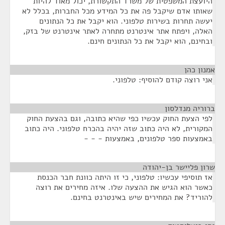
היועצת המשפטית של משרד התקשורת, יכול מאוד להיות
שאותו אדם שיקבל פה את כל המידע מכל החברות, בכלל לא
יעשה תחרות בשירות טלפוני. הוא יקבל את כל הנתונים
האלה, ויפתח אתר אינטרנט מתחרה לאתר אינטרנט של בזק,
ובחינם, הוא יקבל את כל הנתונים חינם.
אמנון כהן
¶
אני רוצה קודם להוסיף: טלפוני.
ברוריה מנדלסון
¶
לפי הצעת החוק עכשיו כפי שהיא כתובה, וגם בהצעת החוק
המקורית, לא היה כתוב שזה יהיה בהכרח טלפוני. היה כתוב
באמצעות ספר טלפונים, באמצעות - - -
שרון פליישר בן-יהודה
¶
אז תוסיפי עכשיו: טלפוני, כי זו היתה כוונת חבר הכנסת
כאשר הוא הגיש את ההצעה שלו. איזה מחירים את רוצה
להוריד? את המחירים שיש באינטרנט בחינם.