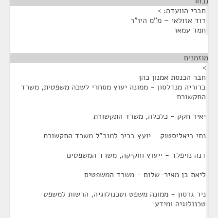
נכחו
¶
חברי הוועדה: >
דוד אזולאי – מ"מ היו"ר
חמד עמאר
מוזמנים
¶
>
חבר הכנסת אמנון כהן
ברוריה מנדלסון - ממונה יעוץ מסחרי לשכה משפטית, משרד
התקשורת
יאיר חקק - כלכלה, משרד התקשורת
נתי ביאליסטוק - יועץ בכיר למנכ"ל משרד התקשורת
דנה נויפלד - ייעוץ וחקיקה, משרד המשפטים
ליאת בן מאיר-שלום - משרד המשפטים
ניר גרסון - ממונה משפט וטכנולוגיה, הרשות למשפט
טכנולוגיה ומידע