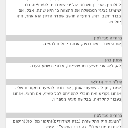
לחלוטין. אני כן חשבתי שלפני שעוברים לסעיפים, נכון
שיציגו נציגי הממשלה את ההצעה כי היא שונה. אבל, אם
כבוד יושב-ראש הוועדה חושב שסדר הדיון הוא אחר, הוא
יחליט.
ברוריה מנדלסון
¶
אם היושב-ראש רוצה, אנחנו יכולים להציג.
אמנון כהן
¶
לא, לא. אני מציע כמו שציינת, אדוני. נשמע הערה - - -
היו"ר דוד אזולאי
¶
אמנון, תן לי. שמעתי אותך, אני חוזר להצעה המקורית שלי.
אנחנו נקריא ואת תוכלי להתייחס לכל סעיף, אם תרצי. אנחנו
נעבור להקראה. בבקשה סעיף מספר 1.
ברוריה מנדלסון
¶
"הצעת חוק התקשורת (בזק ושידורים)(תיקון מס' 50)(רישום
לשירות מודיעין)", זה כבר התשע"ב-2012.