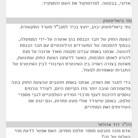
אדוני, בבקשה. לפרוטוקול את השם והתפקיד.
נתי ביאליסטוק
¶
נתי ביאליסטוק-כהן, יועץ בכיר למנכ"ל משרד התקשורת.
הצעת החוק של חבר הכנסת כהן אושרה על-ידי הממשלה,
בכפוף להסכמה של המשרדים הרלוונטיים עם חבר הכנסת
להגשה. אנחנו באמת עבדנו תקופה מאוד ארוכה על מנת
להגיע לאותן הסכמות, כאשר לדעתנו הצעת החוק שמוגשת,
מאזנת בצורה ראויה בין האינטרס הציבורי לבין האינטרס של
החברות שאמורות לפעול.
כדי לסבר את האוזן, אנחנו באמת חושבים שהצעת החוק בונה
פלטפורמה טובה יותר מזו הקיימת היום, לעודד גורמים
נוספים להיכנס לענף מרכזי המידע הטלפוניים לגבי מספרי
טלפון, באופן שיעודד אולי מעט תחרות, וגם יגוון את
השירותים ואת המחירים.
היו"ר דוד אזולאי
¶
אדם פונה ומבקש מספר טלפון מסוים. האם אפשר לדעת מהי
העלות של זה?