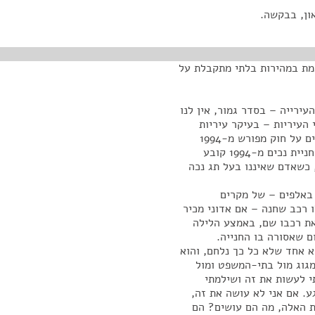
ון, בבקשה.
אמת במהירות בלתי מתקבלת על
ירייה – בסדר גמור, אין לנו
העיריות – בעיקר עיריות
גדולות בארץ כי שם בעיקר יש את בעיית החנייה – עוברים על חוק מפורש מ-1994
לגבי חניית נכים ותוקעים דוחות על ימין ועל שמאל. חוק חניית נכים מ-1994 קובע
 כשאדם שאיננו בעל תג נכה
 באלפים – של מקרים
ו רכב שחנה – אם אדוני מכיר
את רכבו שם, באמצע הלילה
ם שאסורה בו החנייה.
א אחד שלא כל כך נלחם, והוא
גוג מול בתי-המשפט ומול
תי לעשות את זה ושילמתי
ע. אם אני לא עושה את זה,
ת האלה, מה הם עושים? הם