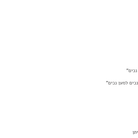
נכים"
כים למען נכים"
תן