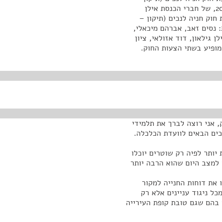
הודעת תשלום קנס בשל חניה במקום אסור), התש"ע-2009, של חברי הכנסת אילן
 מקבילה, הצעת חוק חניה לנכים (תיקון –
-2010, של חברי הכנסת: נסים זאב, אברהם מיכאלי,
ן גילאון, דוד אזולאי, ציון
 מופיע בשתי הצעות החוק.
 אני רוצה לברך את תלמידי
וכים הבאים לוועדת הכלכלה.
ותר לפיה רק שוטרים יוכלו
 למצב היום שהוא הרבה יותר
 את דוחות החנייה למקור
ל ניגוד עניינים אלא רק
 בהם שגם טובת קופת העירייה