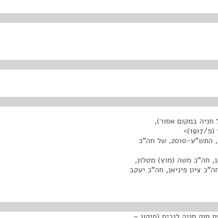
 חניה במקום אסור),
<הצעת חוק חניה לנכים (תיקון- דו"ח חניה במקום אסור), התש"ע-2010, של חה"כ
ן, חה"כ משה (מוץ) מטלון,
ה"כ ציון פיניאן, חה"כ יעקב
 חוק חניה לנכים (תיקון –