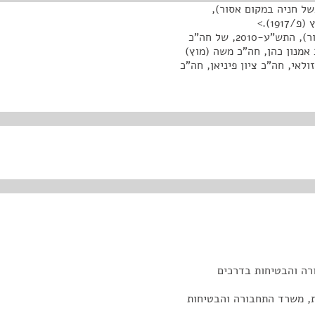
בשל חניה במקום אסור),
<2. הצעת חוק חניה לנכים (תיקון- דו"ח חניה במקום אסור), התש"ע-2010, של חה"כ
אמנון כהן, חה"כ משה (מוץ)
לאי, חה"כ ציון פיניאן, חה"כ
רה והבטיחות בדרכים
ת, משרד התחבורה והבטיחות