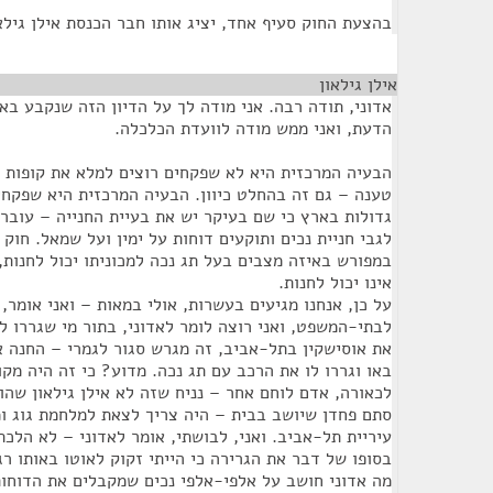
בהצעת החוק סעיף אחד, יציג אותו חבר הכנסת אילן גילא
אילן גילאון
¶
אדוני, תודה רבה. אני מודה לך על הדיון הזה שנקבע ב
הדעת, ואני ממש מודה לוועדת הכלכלה.
הבעיה המרכזית היא לא שפקחים רוצים למלא את קופות הע
טענה – גם זה בהחלט כיוון. הבעיה המרכזית היא שפקחי 
במפורש באיזה מצבים בעל תג נכה למכוניתו יכול לחנות,
אינו יכול לחנות.
על כן, אנחנו מגיעים בעשרות, אולי במאות – ואני אומר,
לבתי-המשפט, ואני רוצה לומר לאדוני, בתור מי שגררו ל
את אוסישקין בתל-אביב, זה מגרש סגור לגמרי – החנה 
באו וגררו לו את הרכב עם תג נכה. מדוע? כי זה היה מקו
לכאורה, אדם לוחם אחר – נניח שזה לא אילן גילאון שהו
סתם פחדן שיושב בבית – היה צריך לצאת למלחמת גוג ומ
עיריית תל-אביב. ואני, לבושתי, אומר לאדוני – לא הלכ
בסופו של דבר את הגרירה כי הייתי זקוק לאוטו באותו רג
מה אדוני חושב על אלפי-אלפי נכים שמקבלים את הדוחו