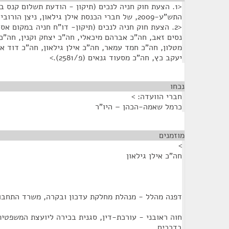
<1. הצעת חוק חניה לנכים (תיקון - הודעת תשלום קנס 
התש"ע-2009, של חברי הכנסת אילן גילאון, ניצן הורוביץ (פ/1917).>
נסים זאב, חה"כ אברהם מיכאלי, חה"כ יצחק וקנין, חה"כ 
מטלון, חה"כ חמד עמאר, חה"כ אילן גילאון, חה"כ דוד אזו
יעקב כץ, חה"כ מסעוד גנאים (פ/2581).>
נכחו
¶
חברי הוועדה: >
כרמל שאמה-הכהן – היו"ר
מוזמנים
¶
>
חה"כ אילן גילאון
דפנה מהלל - מנהלת מחלקת עדכון ובקרה, משרד התחבו
חוה ראובני - עורכת-דין, סגנית בכירה ליועצת המשפטי
בדרכים