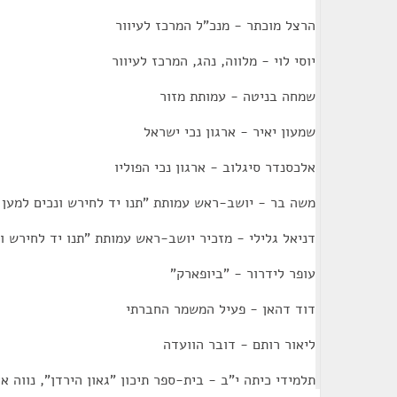
הרצל מוכתר - מנכ"ל המרכז לעיוור
יוסי לוי - מלווה, נהג, המרכז לעיוור
שמחה בניטה - עמותת מזור
שמעון יאיר - ארגון נכי ישראל
אלכסנדר סיגלוב - ארגון נכי הפוליו
משה בר - יושב-ראש עמותת "תנו יד לחירש ונכים למען 
דניאל גלילי - מזכיר יושב-ראש עמותת "תנו יד לחירש ונ
עופר לידרור - "ביופארק"
דוד דהאן - פעיל המשמר החברתי
ליאור רותם - דובר הוועדה
תלמידי כיתה י"ב - בית-ספר תיכון "גאון הירדן", נווה אי