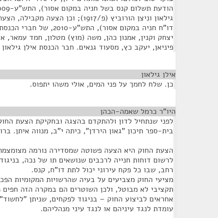
גילאון וניצן הורוביץ (פ/1917); וכן הצעה
דו"ח חניה במקום אסור), התש"ע
יצחק וקנין, אמנון כהן, משה (מוץ) מטלון, חמד עמאר, איל
פיניאן, יעקב כץ, מסעוד גנאים. חבר הכנסת אילן גילאון
אילן גילאון
¶
כן. שלח לחמך על פני המים, אולי משהו יתפוס.
היו"ר כרמל שאמה-הכהן
¶
לפני שנתחיל לדון ולהתקדם בהצגה ובחקיקת הצעת החוק,
בית-ספר תיכון "גאון הירדן", כיתה י"ב, מנווה איתן. בר
הצעת החוק היא הצעה פשוטה שמסדירה נורמה מצומצמת י
לרשום דוחות חנייה לרכבים שנושאים תו של נכה, בניגוד
רחב, שבו כל פקח עירוני יכול לתת דו"ח, קנס.
מציעי החוק מצביעים על בעיה שהרשויות המקומיות הפכו
תקציבי לא מבוטל, ולכן השוטרים הם במקרה הזה חפים מכ
אחראים לביצוע החוק – בניגוד לפקחים, שניתן "לחשוד"
עומדת לנגד עיניהם או לנגד עיני מנהליהם.