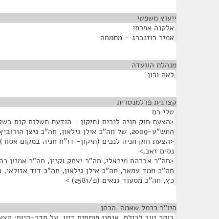
ייעוץ משפטי
¶
אלקנה אפרתי
אמיר רוזנברג – מתמחה
מנהלת הוועדה
¶
לאה ורון
קצרנית פרלמנטרית
¶
טלי רם
<הצעת חוק חניה לנכים (תיקון - הודעת תשלום קנס בשל
התש"ע-2009, של חה"כ אילן גילאון, חה"כ ניצן הורוביץ (פ/1917)>
נסים זאב,>
<חה"כ אברהם מיכאלי, חה"כ יצחק וקנין, חה"כ אמנון כה
חה"כ חמד עמאר, חה"כ אילן גילאון, חה"כ דוד אזולאי, ח
כץ, חה"כ מסעוד גנאים (פ/2581) >
היו"ר כרמל שאמה-הכהן
¶
בוקר טוב לכולם. אנחנו פותחים דיון, על סדר-היום: הצעת