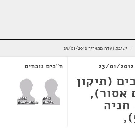
/
ישיבת ועדה מתאריך 23/01/2012
ח"כים נוכחים
ים (תיקון
 אסור),
אילן
כרמל
, חוק חניה
גילאון
שאמה-הכהן
לנכים (תיקון מס' 5),