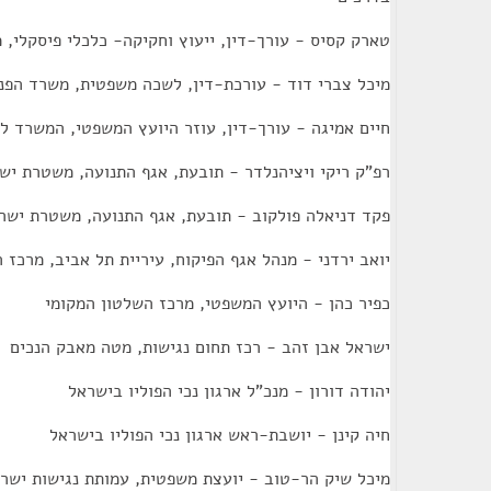
טארק קסיס - עורך-דין, ייעוץ וחקיקה- כלכלי פיסקלי,
מיכל צברי דוד - עורכת-דין, לשכה משפטית, משרד הפנ
חיים אמיגה - עורך-דין, עוזר היועץ המשפטי, המשרד לב
רפ"ק ריקי ויציהנלדר - תובעת, אגף התנועה, משטרת יש
פקד דניאלה פולקוב - תובעת, אגף התנועה, משטרת ישר
יואב ירדני - מנהל אגף הפיקוח, עיריית תל אביב, מרכז 
כפיר כהן - היועץ המשפטי, מרכז השלטון המקומי
ישראל אבן זהב - רכז תחום נגישות, מטה מאבק הנכים
יהודה דורון - מנכ"ל ארגון נכי הפוליו בישראל
חיה קינן - יושבת-ראש ארגון נכי הפוליו בישראל
מיכל שיק הר-טוב - יועצת משפטית, עמותת נגישות ישר