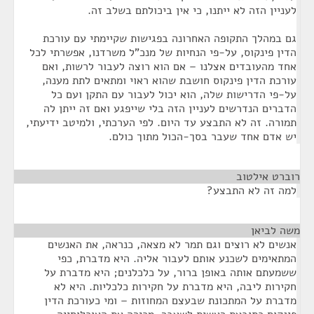
לעניין הזה לא ייתנו, כי אין ביכולתם בשלב זה.
גם במהלך התקופה האחרונה בפגישות שקיימתי עם עורכת
הדין פינקוס, על-פי הנחיות של מנכ"ל משרדנו, אפשרתי לכל
אחד מהעובדים אצלנו – אם הוא רוצה לעבור לרשות, ואם
עורכת הדין פינקוס חושבת שהוא ראוי ומתאים לתת מענה,
על-פי הדרישות שלה, הוא יכול לעבור עם התקן ועם כל
הדברים הנדרשים לעניין הזה בלי שייפגע ואם זה ייתן לה
תמורה. זה לא התבצע עד היום. לפי הערכתי, ולמיטב ידיעתי,
יש אדם אחד שעבר בסך-הכול מתוך כולם.
רוברט אילטוב
¶
למה זה לא התבצע?
משה לביאן
¶
אנשים לא רוצים וגם תמר לא מצאה, כנראה, את האנשים
המתאימים לשכנע אותם לעבור אליה. היא מדברת, כפי
ששמעתם אותה באופן ברור, על כלכלנים; היא מדברת על
חקירות ליבה, היא מדברת על חקירות כלכליות. היא לא
מדברת על המתכונת שבעצם המחוזות – ומי כעורכת הדין