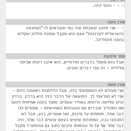
- - - הגוף הזה.
אורן משה
¶
- - אני חושב ששכחת עוד גוף שקוראים לו "המועצה
הישראלית לצרכנות" שגם הוא מקבל שמונה מיליון שקלים
בשנה מהמדינה.
תמר פינקוס
¶
אבל הוא מטפל בדברים אזרחיים, הוא איננו רשות אכיפה
פלילית – זה שני דברים שונים.
אורן משה
¶
אני מעולם לא השתמשתי בזה, אבל הזדמנות ראשונה היום –
אני לא הפרעתי לך. התוצאה של הדבר הזה היא ברדק. ברדק
שיש שלושה זרועות באוויר שעפים. מתוך כוונה אמיתית להקל
את התהליך עובדים עם ההנהלות האחראיות – אומרים לנו
דבר אחד, חותמים על סיכום, ואז אומרים, רגע, אבל לא
התכוונו ככה, המחוזות עושים בעצם עושים דבר אחד, וזה
דבר אחר אף על פי שבאותו סיכום כתוב גם שהמשרד מקבל