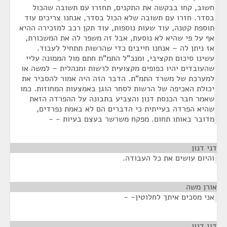
חשוב, קחו בבקשה את התקנים, תחזרו עם תשובה שהכול
בסדר. חזרו עם תשובה שלא הכול בסדר, אנחנו צריכים עוד
תוספת קטנה, עוד שעות נוספות, עוד תקן רכב למזכירה ההיא
אף על פי שהיא לא נוסעת, אבל זה משפר לה את המשכורת,
אז ניתן לה – אנחנו חייבים כדי שהרשות תתחיל לעבוד.
עשינו סיכום תקציבי, ומנכ"ל התמ"ת חתם מול הממונה עליי
שהעובדים יהיו כפופים מקצועית לרשות ומנהלית – למשה או
למערכת של משרד התמ"ת. הדבר הזה היה אמור להסביר את
יכולת האכיפה של הרשות לסחר הוגן באמצעות המחוזות. כמו
שאמר חבר הכנסת דנון והצביע בתבונה על ההפרדה הזאת
שהיא הפרדה בעייתית כי הדברים הם לא באמת נפרדים,
מדובר באותו תחום. מפקח משרשר בעצם בעיות - -
דני דנון
¶
והיום עושים את כל העבודה.
אורן משה
¶
אני מסכים איתך לחלוטין- -
דני דנון
¶