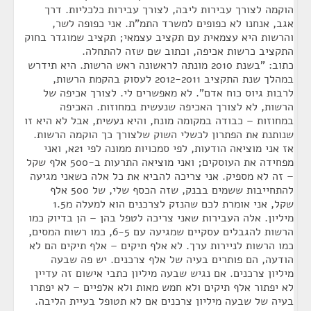
הוקמה לצורך עבירות ליבה, לצורך עבירות כלכליות. דרך
אגב, אנחנו לא כפופים למשרד התמ"ת. אני כפופה לשר,
והרשות היא עצמאית עם תקציב עצמאי; תקציב שמוגדר בחוק
התקציב כרשות אכיפה, וכתוב שם שזה להתחלה.
כתוב: "בשנת 2010 מונתה לראשונה ראש הרשות. היא תידרש
במהלך שנת התקציב 2012-2011 לעסוק בהקמת הרשות,
לרבות גיוס כוח אדם". לא מאפשרים לי. לצורך אכיפה של
הרשות, לא לצורך האכיפה שנעשית במחוזות. האכיפה
במחוזות – כבודה במקומה מונח, והיא נעשית, אבל לא היא זו
שנותנת את הפתרון לכשלי השוק שלצורך כך הוקמה הרשות.
אז אני מוציאה הודעות, לפי סמכויות ממונה לפי 21א, ואני
מפחידה את העוסקים; ואני מוציאה התרעות ב-500 אלף שקל
– זה לא מספיק. אני צריכה להביא את כל אלה כשאני מגיעה
להתחייבות ששמים בבנק, שזה הכסף שלי, של 500 אלף
שקל, אני אומרת לכם שהנזק לצרכנים הוא למעלה מ1.5
מיליון. אלה העבירות שאני צריכה לטפל בהן – הן בדיוק כמו
הרשות להגבלים עסקיים שמגיעה עם 6-5, כמו רשות המסים,
כמו הרשות לניירות ערך. לא אלף תיקים – אלף תיקים הם לא
הודעה, הם פותרים בעיה של אלף צרכנים. יש פה שבעה
מיליון צרכנים. אם נגיש שבעה מיליון כתבי אישום זה עדיין
לא יפתור אלף תיקים ולא חמש מאות ולא אלפיים – לא יפתרו
בעיה של שבעה מיליון צרכנים אם לא תטופל בעיית הליבה.