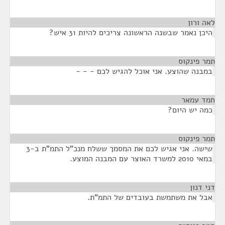
לאה ורון
¶
היכן נאמר שבשנה הראשונה צריכים להיות 31 איש?
תמר פינקוס
¶
במבנה שהוצע. אני אוכל להגיש לכם - - -
חמד עמאר
¶
כמה יש היום?
תמר פינקוס
¶
שישה. אני אגיש לכם את המסמך ששלח מנכ"ל התמ"ת ב-3
במאי 2010 למשרד האוצר עם המבנה המוצע.
דני דנון
¶
אבל את משתמשת בעובדים של התמ"ת.