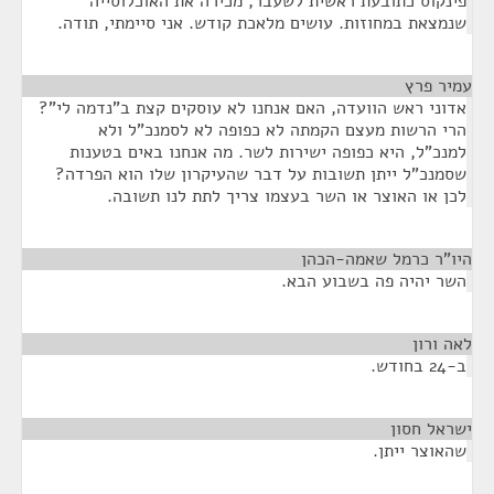
פינקוס כתובעת ראשית לשעבר, מכירה את האוכלוסייה
שנמצאת במחוזות. עושים מלאכת קודש. אני סיימתי, תודה.
עמיר פרץ
¶
אדוני ראש הוועדה, האם אנחנו לא עוסקים קצת ב"נדמה לי"?
הרי הרשות מעצם הקמתה לא כפופה לא לסמנכ"ל ולא
למנכ"ל, היא כפופה ישירות לשר. מה אנחנו באים בטענות
שסמנכ"ל ייתן תשובות על דבר שהעיקרון שלו הוא הפרדה?
לכן או האוצר או השר בעצמו צריך לתת לנו תשובה.
היו"ר כרמל שאמה-הכהן
¶
השר יהיה פה בשבוע הבא.
לאה ורון
¶
ב-24 בחודש.
ישראל חסון
¶
שהאוצר ייתן.