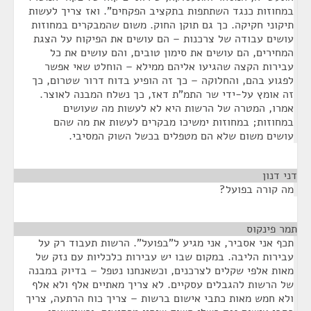
במחוזות כנגד השתתפות בתקציב הפקחים". ואז צריך לעשות
תיקוני חקיקה. כך גם תוקן החוק. משום שהמבקרים במחוזות
עושים עבודה של צרכנות – הם עושים את הפיקוח על הצגת
המחירים, הם עושים את סימון טובים, והם עושים את כל
עבירות הקצה שהגיעו אליהם ממילא – הוחלט שאי אפשר
לפגוע בהם, והחלוקה – כך זה הופיע בדוח דרור שטרום, כך
זה אומץ על-ידי שר התמ"ת דאז, כך נשלח המבנה לאוצר.
אמרו, המטרה של הרשות היא לא לעשות מה שעושים
במחוזות; במחוזות ימשיכו מבקרים לעשות את מה שהם
עושים משום שלא הם מטפלים בכשל השוק המסיבי.
דני דנון
¶
מה קורה בפועל?
תמר פינקוס
¶
תכף אני אסביר, אני מגיע ל"בפועל". הרשות תעבוד רק על
עבירות הליבה. במקום שבו יש עבירות כלכליות עם נזק של
מאות אלפי שקלים לצרכנים, וכשאנחנו נטפל – בדיוק במבנה
של הרשות להגבלים עסקיים. לא צריך מאתיים אלף ולא אלף
ולא חמש מאות כתבי אישום ברשות – צריך כוח הרתעה, צריך