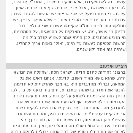
עושה. זה לא תפקידנו, אלא תפקיד המשרד, המנכ"ל או השר,
להכריע בנושא הזה, אבל צריך שיהיה גוף אחד שיהיה אמון
על זה. כי היום בפועל יש שני גופים: יש הרשות להגנת הצרכן
עם תקנים חסרים – אני מסכים איתך – שלא אוישו עדיין, יש
מחלקת סחר פנים בתמ"ת שקיימת עשרות שנים, ולא ברור
בדיוק מי עושה, מה. יש מאבקים על ההישגים, על הסמכויות,
מי מוציא מכתבים. לכן הייתי שמח לשמוע קודם כול מה
הרשות הספיקה לעשות עד היום, ואולי באמת צריך להחליט
שיהיה גוף אחד ולא שניים.
רוברט אילטוב
¶
ברצוני להודות ליוזם הדיון, ישראל חסון, שהעלה את הנושא
הזה, שהוא נושא מאוד חשוב, לדעתי. אנחנו ראינו את גל
המחאה, ובחלק מהדברים הוא בא מכך שהרשויות לא יודעות
לאכוף את הסדר ברשתות ובחברות, והציבור כועס על כך. לכן
בדיון זאת ההזדמנות לשמוע על עבודתה, מה הם עשו בשנים
הקודמות כי לא שמעתי אף לא פעם אחת את הדיווח שלהם
לוועדה; מהן התוכניות – אני מבין שהם רוצים להקים רשות –
אז מה קיים עכשיו? מי הם האנשים כרגע, ומה הם עשו עד
עכשיו? מהן הסמכויות, כמו שאמר חבר הכנסת דנון; מהי
תוכנית העבודה המפורטת? מה התהליכים, ואיך הם מתכוונים
לאכוף את החוקים? בסופו של דבר אנחנו יכולים לחוקק הרבה