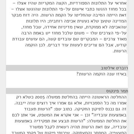
אחראי על התלונות הספורדיות, הקצה המקריות שהיו אצלו –
בכל מחוז הוגשו כתבי אישום על-פי התלונות שהוגשו אצלו –
זאת הייתה הסיבה שהחליטו על הקמת הרשות. היה דוח מבקר
המדינה שטען שלא נעשית אכיפה רוחבית; היו תלונות
שהאכיפה לא ממוקדת, שאין מדיניות אחידה, שכל מחוז,
על-פי הצרכים שלו – משום שלכל מחוז יש באמת הרבה
מאוד צרכים – המבקרים שם עובדים קשה, הם עושים עבודת
קודש, אבל הם צריכים לעשות עוד דברים. לכן הוקמה
הרשות.
רוברט אילטוב
¶
באיזו שנה הוקמה הרשות?
תמר פינקוס
¶
ההחלטה הראשונה הייתה בהחלטת ממשלה 2005 כשלא רק
אמרו מה כל הסמכויות, אלא גם אמרו איך רוצים שזה ייבנה.
זה גם נכנס לתיקון החקיקה. כתוב שם: "הרשות תעבוד
באמצעות עובדיה" וכן – אני אקרא את המשפט, אני אתן לכם
את החלטת הממשלה: "הרשות תבצע את תפקידיה באמצעות
עובדיה, עם זאת הרשות תהיה רשאית לקבל ממשרד
התעשייה, המסחר והתעסוקה, שירותי פיקוח של פקחי המשרד