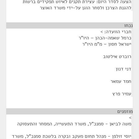
הצעה לסדר היום: עצירת תקנים לאיוש תפקידים ברשות
להגנת הצרכן ולסחר הוגן על-ידי משרד האוצר
נכחו
¶
חברי הוועדה: >
כרמל שאמה-הכהן – היו"ר
ישראל חסון – מ"מ היו"ר
רוברט אילטוב
דני דנון
חמד עמאר
עמיר פרץ
מוזמנים
¶
>
משה לביאן - סמנכ"ל, משרד התעשייה, המסחר והתעסוקה
יוסי זולפן - מנהל תחום מעקב ובקרה בלשכת סמנכ"ל, משרד