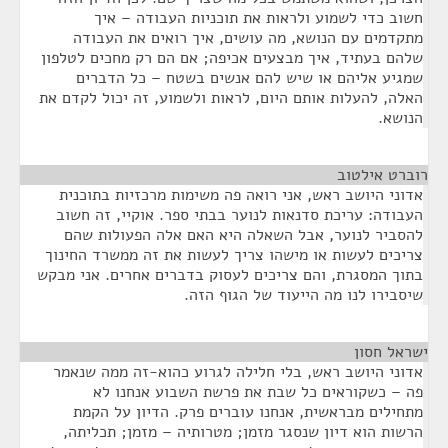
חשוב כדי לשמוע ולראות את תוכניות העבודה – איך
מתקדמים עם הנושא, מה עושים, איך רואים את העבודה
שלהם בעתיד, איך מבצעים אכיפה; אם הם רק מחכים לטלפון
שמגיע אליהם או שיש להם אנשים בשטח – כל הדברים
האלה, להעלות אותם היום, לראות ולשמוע, זה יכול לקדם את
הנושא.
רוברט אילטוב
¶
אדוני היושב ראש, אני רואה פה משימות מרכזיות בתוכנית
העבודה: עריכת סדנאות לנוער בבתי ספר. אוקיי, זה חשוב
להסביר לנוער, אבל השאלה היא האם אלה הפעולות שהם
צריכים לעשות או מישהו צריך לעשות את זה ממשרד החינוך
בתוך המסגרת, והם צריכים לעסוק בדברים אחרים. אני מבקש
שיסבירו לנו מה הייעוד של הגוף הזה.
ישראל חסון
¶
אדוני היושב ראש, בלי חלילה לגרוע כהוא-זה ממה שנאמר
פה – כשקוראים כל שבת את פרשת השבוע אנחנו לא
מתחילים מבראשית, אנחנו עוברים פרק. הדיון על הקמת
הרשות הוא דיון שנסגר מזמן; מטרותיה – מזמן; תכליתה,