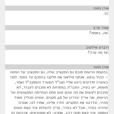
אורן משה
¶
כן.
עמיר פרץ
¶
אה, באמת?
רוברט אילטוב
¶
אז מה קרה?
אורן משה
¶
בהקמת הרשות סוכם גם התקציב שלה, גם התקצוב של המטה
– הכול בוצע. אנחנו מילאנו את חלקנו בהסכם עד הסוף. לפני
כעשרה חודשים ניגש אליי מנכ"ל המשרד והסמנכ"ל ואמר,
תשמע, יש בעיה, החבר'ה במחוזות לא מוכנים לעבוד, לא
מוכנים לעשות את מה שהם עשו תחת הנחייתה המקצועית של
הרשות, אני צריך שדרוג של 46 תקנים. עשינו תהליך מאוד
מהיר, שדרגנו את התקנים. חזרו אלינו, אמרו לנו, אמרנו
שיהיה בסדר, אבל לא בסדר, צריך להעלות עוד קצת שעות
נוספת, עוד קצת תקני רכב. אמרנו, לא מתווכחים, צרכנות זה