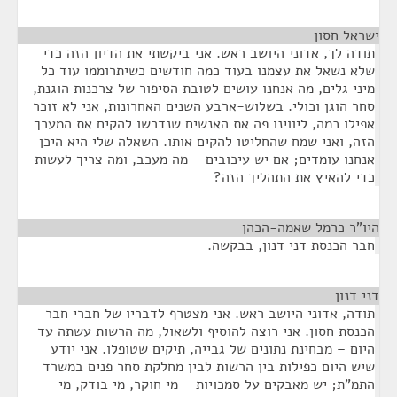
ישראל חסון
¶
תודה לך, אדוני היושב ראש. אני ביקשתי את הדיון הזה כדי
שלא נשאל את עצמנו בעוד כמה חודשים כשיתרוממו עוד כל
מיני גלים, מה אנחנו עושים לטובת הסיפור של צרכנות הוגנת,
סחר הוגן וכולי. בשלוש-ארבע השנים האחרונות, אני לא זוכר
אפילו כמה, ליווינו פה את האנשים שנדרשו להקים את המערך
הזה, ואני שמח שהחליטו להקים אותו. השאלה שלי היא היכן
אנחנו עומדים; אם יש עיכובים – מה מעכב, ומה צריך לעשות
כדי להאיץ את התהליך הזה?
היו"ר כרמל שאמה-הכהן
¶
חבר הכנסת דני דנון, בבקשה.
דני דנון
¶
תודה, אדוני היושב ראש. אני מצטרף לדבריו של חברי חבר
הכנסת חסון. אני רוצה להוסיף ולשאול, מה הרשות עשתה עד
היום – מבחינת נתונים של גבייה, תיקים שטופלו. אני יודע
שיש היום כפילות בין הרשות לבין מחלקת סחר פנים במשרד
התמ"ת; יש מאבקים על סמכויות – מי חוקר, מי בודק, מי