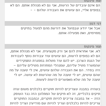
תמר פינקוס
¶
הם אינם עובדים של הרשות, אני גם לא מנהלת אותם. הם לא
כפופים אליי, הם עושים את העבודה שלהם - -
דני דנון
¶
אבל אני יודע שבפועל את דורשת מהם לפעול בתיקים
מסוימים, ואת מפעילה אותם.
תמר פינקוס
¶
לא. אני אחראית להם אך ורק מקצועית. אני לא מנהלת אותם,
הם לא כפופים לרשות, הם עושים עוד עבודות נוסף לעבודות
של הגנת הצרכן. יש להם עוד מטלות במסגרת התפקידים
שהמשרד מטיל עליהם, שמנהלי המחוזות מטילים עליהם –
וזה בסדר. הם את העבודה שלהם עושים, אין לי טענה על מה
שהם עושים, יש לי טענה על מה שהרשות לא עושה. יש לי
טענה על מה שלא מאפשרים לרשות לעשות.
כשהיה במבנה שצריכים להיות חוקרים כלכלנים משום שזה
תיקים כלכליים, זה לא תיקים של המתלונן הזה נגד העוסק
הזה – אז במבנה צריכים להיות חוקרים, ובמבנה החוקרים
צריכים להיות כלכלנים וצריך להיות שם מודיעין וצריך להיות