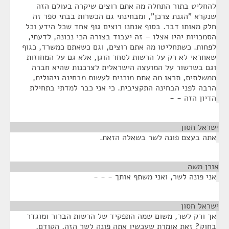
להחליט בתור התחלה מה אתם רוצים שיקרה בעולם הזה
שנקרא "הגנת צרכן", ומבחינתי גם הכשרות בבתי ספר זה
חלק מאותו דבר. בסוף אנחנו רוצים גוף אחד שכל הידע וכל
הסמכויות יהיו אצלו – זה יעבוד בצורה הכי נכונה, לדעתי,
לפחות. כשתחליטו מה אתם רוצים, וגם כשאתם כמשרד, כגוף
שאחראי לא רק על הרשות לסחר הוגן, אלא גם על המחוזות
וגם בשרשור על המועצה הישראלית לצרכנות שהיא חברה
ממשלתית, תראו מה אתם מוכנים לעשות מבחינה ניהולית,
הרבה לפני הבחינה התקציבית. כי אני כבר למדתי בתחילת
הדיון הזה - -
ישראל חסון
¶
אתה בעצם פונה לשר בשאלה הזאת.
אורן משה
¶
אני פונה לשר, ואני משתף אותך - - -
ישראל חסון
¶
אך ורק לשר, משום שמה התפקיד של הרשות הברור ומוגדר
בחוק? זאת אומרת שעכשיו אתה פונה לשר הזה, הקודם,