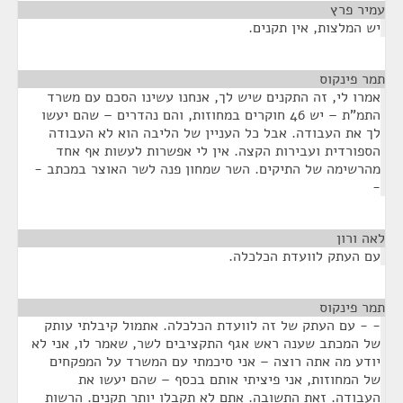
עמיר פרץ
¶
יש המלצות, אין תקנים.
תמר פינקוס
¶
אמרו לי, זה התקנים שיש לך, אנחנו עשינו הסכם עם משרד
התמ"ת – יש 46 חוקרים במחוזות, והם נהדרים – שהם יעשו
לך את העבודה. אבל כל העניין של הליבה הוא לא העבודה
הספורדית ועבירות הקצה. אין לי אפשרות לעשות אף אחד
מהרשימה של התיקים. השר שמחון פנה לשר האוצר במכתב -
-
לאה ורון
¶
עם העתק לוועדת הכלכלה.
תמר פינקוס
¶
- - עם העתק של זה לוועדת הכלכלה. אתמול קיבלתי עותק
של המכתב שענה ראש אגף התקציבים לשר, שאמר לו, אני לא
יודע מה אתה רוצה – אני סיכמתי עם המשרד על המפקחים
של המחוזות, אני פיציתי אותם בכסף – שהם יעשו את
העבודה. זאת התשובה. אתם לא תקבלו יותר תקנים. הרשות