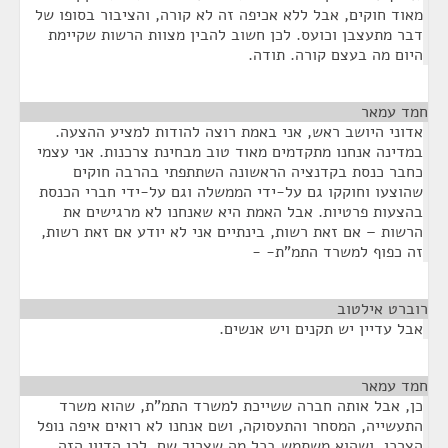
מאוד חוקים, אבל ללא אכיפה זה לא קורה, והציבור בסופו של
דבר מתעצבן וכועס. לכן חשוב להבין מצוות הרשות שקיימת
היום מה בעצם קורה. תודה.
חמד עמאר
¶
אדוני היושב ראש, אני באמת רוצה להודות למציע ההצעה.
במדינה אנחנו מתקדמים מאוד טוב מבחינת צרכנות. אני עצמי
כחבר כנסת בקדנציה הראשונה השתתפתי בהרבה חוקים
שהוצעו וחוקקו גם על-ידי הממשלה וגם על-ידי חברי הכנסת
בהצעות פרטיות. אבל האמת היא שאנחנו לא מרגישים את
הרשות – אם זאת רשות, בינתיים אני לא יודע אם זאת רשות,
זה כפוף למשרד התמ"ת- -
רוברט אילטוב
¶
אבל עדיין יש תקנים ויש אנשים.
חמד עמאר
¶
כן, אבל אותה חברה ששייכת למשרד התמ"ת, שהוא משרד
התעשייה, המסחר והתעסוקה, ושם אנחנו לא רואים איפה נופל
הצרכן, ושהוא משתמש בכל מה שצריך שם. לכן הדיון הזה