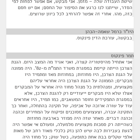
שיטת העבודה שלה – מזמן. אני מבקש, אם אפשר לפחות לפי
הסדר, שייתנו לנו כרגע את הסיפור של החסם; אם יש חסם
כזה, מהו. אחרי זה אפשר להרחיב לכל כיוון שרוצים.
היו"ר כרמל שאמה-הכהן
¶
בבקשה, עורכת הדין פינקוס.
תמר פינקוס
¶
אני אתחיל מהיסטוריה קצרה, ואני אגיד מה המצב היום. הגנת
הצרכן הייתה קיימת במסגרת משרד התמ"ת מ-82'. היה ממונה
על הגנת הצרכן, היו מחוזות; במחוזות מאז ומתמיד היו
מבקרים; הממונה על הגנת הצרכן היה אחראי עליהם
מקצועית, ומנהלתית כל מנהל מחוז היה אחראי על המבקרים
אצלו שלא היו מבקרים ייעודיים רק להגנת הצרכן, אלא
במסגרת התפקידים וחוסר המשאבים, כמו תמיד, היו אחראים
עוד על שורה ארוכה של אכיפה, של תקינה בהתחלה, ואחר כך
התקינה עברה, וצעצועים מסוכנים ופיקוח על המחירים וכהנה
וכהנה דברים. מאחר שזה היה מפוזר בארבעה מחוזות
כשהייתה רק סמכות מקצועית מלמעלה, ומעולם אי אפשר היה
לגעת בעבירות לבה שיש להן נזק כלכלי מאוד רחב של מאות
אלפי שקלים בבת אחת כתופעה, כשל שוק; כל מחוז היה