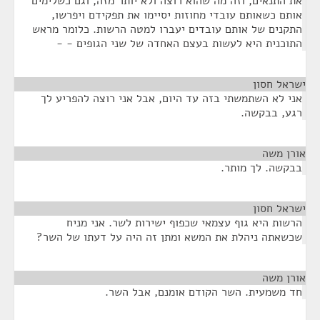
את התנאים, וזה מה שהוא רוצה ולא יותר מזה, וגם כשלימים
אותם כשאותם עובדי מחוזות יסיימו את תפקידם ויפרשו,
התקנים של אותם עובדים יעברו למטה הרשות. כלומר מראש
התוכנית היא לעשות בעצם האחדה של שני הגופים - -
ישראל חסון
¶
אני לא השתמשתי בזה עד היום, אבל אני רוצה להפריע לך
רגע, בבקשה.
אורן משה
¶
בבקשה. לך מותר.
ישראל חסון
¶
הרשות היא גוף עצמאי שכפוף ישירות לשר. אני מניח
שכשאתה ניהלת את המשא ומתן זה היה על דעתו של השר?
אורן משה
¶
חד משמעית. השר הקודם אומנם, אבל השר.