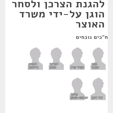
להגנת הצרכן ולסחר
הוגן על-ידי משרד
האוצר
ח"כים נוכחים
חמד
ישראל
רוברט
עמאר
עמיר פרץ
חסון
אילטוב
כרמל
דני דנון
שאמה-הכהן