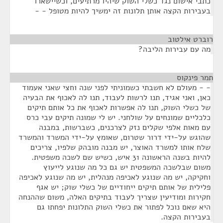
כתבי אישום נגד כשלי השוק שיהיו מרתיעים, וכשיישארו
בעבירות הקצה אותן תלונות זה ימשיך להיות מטופל - -
רוברט אילטוב
¶
מה עם עבירות הליבה?
תמר פינקוס
¶
- - מעולם לא חשבתי כשמוניתי לפני שנה וחצי שאני אעמוד
כאן, ואני אגיד, תנו לרשות לעבוד, תנו לה לאכוף את הבעיה
של כשלי השוק, תנו לה אפשרות לאכוף את כל אותם תיקים
כלכליים שמונחים על שולחני. יש לי שמונה תיקים עבי כרס
עם מאות אלפי שקלים נזק לצרכנים, כשברשות, במבנה
שהוגש על-ידי דרור שטרום, שאומץ על-ידי המשרד והמשרד
שלח אותו למשרד האוצר, יש מבנה מובהק שלפיו, צריכים
להיות בשנה הראשונה 31 איש, כשיש שם לשכה משפטית.
משום שבלשכה המשפטית יש גם כל מה שנוגע לייעוץ
וחקיקה, יש מה שנוגע לאכיפה מנהלית, יש מה שנוגע לאכיפה
פלילית של אותם תיקים ייחודיים של כשלי שוק; יש אגף
חקירות ומודיעין שצריך לעבוד בתיקים האלה, משום שההנחה
היא שאם נוכל לפתור את כשלי השוק התלונות יפחתו גם
בעבירות הקצה.