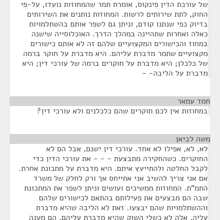
של עורכת הדין פינקוס, אומרת תמר שהמחוזות נועדו, על-פי
החוק, לתת שירותים לרשות. המחוזות נותנים את השירותים
בדיוק כפי שנתנו קודם, וניתן גם לשפר אותם בהשתלמויות
כאלה ואחרות שתהיינה במהלך הדרך. האוכלוסייה שישנה
במחוז והכישורים המקצועיים שלהם זה לא אותם כישורים
מקצועיים שתמר מדברת עליהם. היא מדברת על חוקר ברמה
של כלכלן; היא מדברת על חוקרים ברמה של עורכי דין; היא
מדברת על הליבה- -
חמד עמאר
¶
במחוזות אין לכם חוקרים שהם כלכלנים ולא עורכי דין?
משה לביאן
¶
לא, לא, אפילו לא אחד. עורכי דין ישנם, אבל הם לא
החוקרים. כשהחקירה מתבצעת - - - את עורכי הדין כדי
לקבל החלטה ולהתייעץ איתם. היא מדברת על מתכונת אחרת.
אם אני צריך להשיב אני אתייחס אך ורק לחלק של משרד
התמ"ת. המחוזות ממשיכים ועושים וניתן לשפר את המתכונת
שבה הם מבצעים את פעילותם בהתאם לכישורים שלהם
וההשתלמויות שהם יבצעו. זאת לא הליבה שהיא מדברת
עליה, אלה לא כשלי השוק שהיא מדברת עליהם. הם מענה