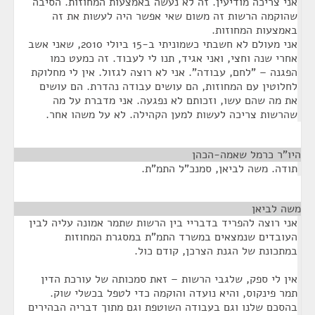
אני צריכה מודיעין. זה לא נעשה באמצעות המחוזות. הסיבה
שהוקמה הרשות זה משום שאי אפשר היה לעשות את זה
באמצעות המחוזות.
אני מעולם לא חשבתי כשמוניתי ב-15 ביולי 2010, שאני אשב
אחרי שנה וחצי, ואני אגיד, תנו לי לעבוד. זה כמעט כמו
הפגנה – "לחם, עבודה". אני לא רוצה לגזול. אין לי מחלוקת
לחלוטין עם המחוזות, הם עושים עבודה נהדרת. הם עושים
את מה שהם עשו, וזכותם לא נפגעה. אני מדברת על מה
שהרשות צריכה לעשות למען הקהילה. לא על משהו אחר.
היו"ר כרמל שאמה-הכהן
¶
תודה. משה לביאן, סמנכ"ל התמ"ת.
משה לביאן
¶
אני רוצה להפריד בדבריי בין הרשות שתמר אמונה עליה לבין
העובדים שנמצאים במשרד התמ"ת במסגרת המחוזות
במתכונת של הגנת הצרכן, קודם כול.
אין לי ספק, שלגבי הרשות – זאת סמכותה של עורכת הדין
תמר פינקוס, והיא נועדה והוקמה כדי לטפל בכשלי שוק.
בהסכם שלנו וגם בעבודה השוטפת וגם מתוך דבריה הבהירים