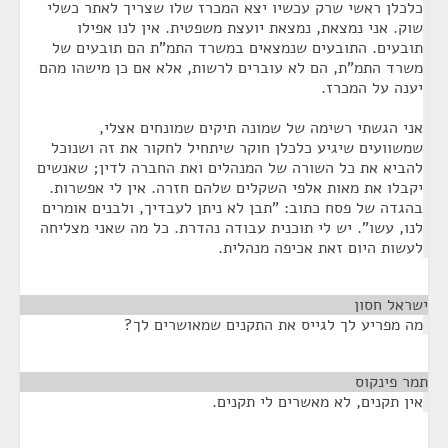
כלכלן ראשי שרק עכשיו יצא המכרז שלו שצריך לאתר כשלי
שוק. אני נמצאת, נמצאת יועצת משפטית. אין לנו אפילו
תובעים. התובעים שנמצאים במשרד התמ"ת הם תובעים של
משרד התמ"ת, הם לא עוברים לרשות, אלא אם כן מישהו מהם
יענה על המכרז.
אני הגשתי רשימה של שמונה תיקים שמונחים אצלי,
שמשוועים שיגיע כלכלן חוקר שיתחיל לחקור את זה ושנוכל
להביא את כל השורה של המנהלים ואת החברה לדין; שאנשים
יקבלו את מאות אלפי השקלים שלהם חזרה. אין לי אפשרות.
בהגדה של פסח כתוב: "תבן לא ניתן לעבדיך, ולבנים אומרים
לנו, עשו". יש לי תוכנית עבודה נהדרת. כל מה שאני מצליחה
לעשות היום זאת אכיפה מנהלית.
ישראל חסון
¶
מה מפריע לך לגייס את התקנים שמאושרים לך?
תמר פינקוס
¶
אין תקנים, לא מאשרים לי תקנים.