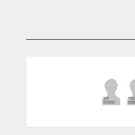
ורי
דוד
קלב
אזולאי