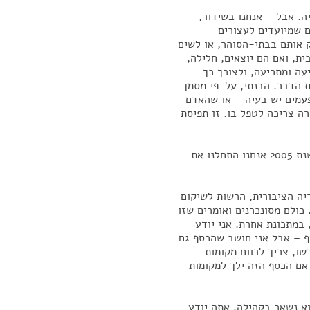
יה. אבל – אנחנו בשידור,
ם שמיועדים לעצורים
 אותם בבתי-הסוהר, או לשים
ית, ואם הם יוצאים, חלילה,
עה ומתריעה, ולצורך כך
 הדבר. הבנתי, על-פי מסמך
פעמים יש בעיה – או שהאדם
ה צריכה לטפל בו. זו תפיסת
הבנתי שהפרויקט קיים במשך 30 שנה ברחבי העולם, ומשנת 2005 אנחנו התחלנו את
יה הציבורית, הרשות לשיקום
כולם מסונכרנים ואומרים שזו
במתכונת אחרת. אני יודע
ף – אבל אני חושב שהכסף גם
ו, צריך לרווח מקומות
אם הכסף הזה ילך למקומות
א נשאר בקהילה. אתה יודע