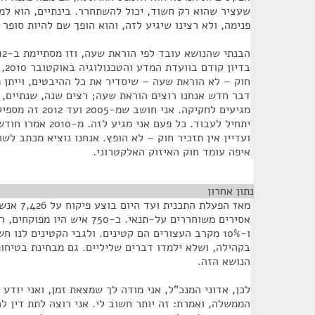
שעציר שהוא רק חשוד, יכול להשתחרר. בינתיים, הוא למ
פנימה, ולא רצינו שיגיע לזה, והוא הופך שם להיות סופר
בדי
חוק – לא הוראת שעה – שיסדיר את כל ההיבטים, וייתן פ
דבר חדש אנחנו רוצים הוראת שעה; רצים שנה, שנתיים, ש
מגיעים לחקיקה. אני 
ועדיין אין תזכיר חוק – לא הופץ. אנחנו נוציא מכתב לש
איפה עומד חוק האיזוק האלקטרוני.
נתון אחרון
¶
ו-10% מקרב העצורים הם קטינים. ולגבי הקטינים לנו 
בקהילה, ושלא ילמדו דברים שליליים. גם מבחינת בטיחות
הנושא הזה.
לכן, אדוני המנכ"ל, אני מודה לך שמצאת זמן, ואני יודע
הממשלה, ואמרת: זה יותר חשוב לי. אני רוצה לתת דין ל