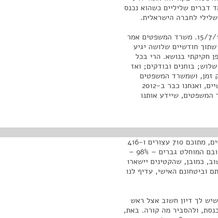
ד דברים שליליים כשהוא נכנס
 שלילי לחברה הישראלית.
הבנתי שהנושא עובד לפי הוראת שעה, וזו מסתיימת ב-15/7/12. משרד המשפטים אמר
ון קודם בוועדת המדע והטכנולוגיה באוקטובר 2010, שתוך חודשיים שלושה יגיע
ן חקיקתי בנושא. הרי בכל
לוש; בוחנים ובודקים; ואז
חושב שמ-2005 ועד 2012 זה מספיק זמן, ושמשרד המשפטים
יתחיל לעבוד. כל פעם אני מגיע לזה. מ-2010 אמרו חודשיים, ואנחנו כבר ב-2012
ר המשפטים, שיידע אותנו
מאז הפעלת התכנית ועד היום בוצע פיקוח על 7,426 אנשים, מתוכם 710 עצורים ו-416
אסירים משוחררים על-תנאי. כ-750 איש היו מפוקחים, רובם המוחלט גברים – 98% –
חשוב, כמובן, שהקטינים יישארו
ם וביטחונם האישי, עדיף לנו
 שיש לך דיון חשוב אצל ראש
כנסת, ולהסביר מה קורה. באת,