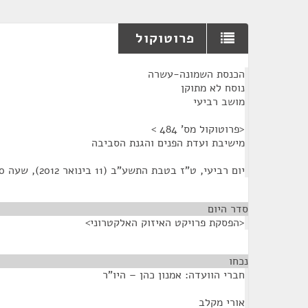
פרוטוקול
¶
הכנסת השמונה-עשרה
נוסח לא מתוקן
מושב רביעי
<פרוטוקול מס' 484 >
מישיבת ועדת הפנים והגנת הסביבה
יום רביעי, ט"ז בטבת התשע"ב (11 בינואר 2012), שעה 9:00
סדר היום
<הפסקת פרויקט האיזוק האלקטרוני>
נכחו
¶
חברי הוועדה: אמנון כהן – היו"ר
אורי מקלב