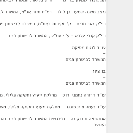
תת גונדר שמעון בר-גור - רח"ט כליאה, המשרד לביטחון
ניצב משנה שמעון בן לולו - רמ"ח סיור אג"מ, המשרד לב
רפ"ק זאב חכים - ק' חקירות באח"מ, המשרד לביטחון פנ
רפ"ק קובי עזרא - ע' יועמ"ש, המשרד לביטחון פנים
עו"ד לוטם מסיקה
–
המשרד לביטחון פנים
בן ציון
–
המשרד לביטחון פנים
עו"ד דרורה נחמני-רוט - מחלקת ייעוץ וחקיקה פלילי, 
עו"ד נעמה פויכטונגר - מחלקת ייעוץ וחקיקה פלילי, מ
אנסטסיה סורוקינה - רפרנטית המשרד לביטחון פנים והת
האוצר