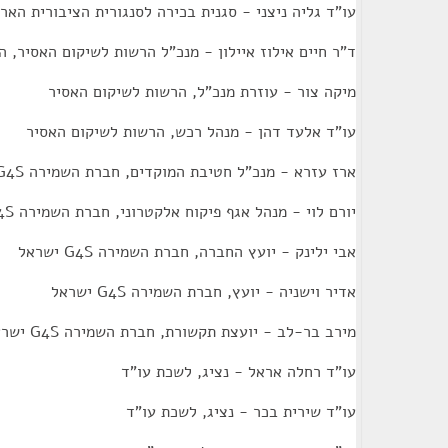
עו"ד גליה ניצני - סגנית בכירה לסנגורית הציבורית האר
ד"ר חיים אילוז איילון - מנכ"ל הרשות לשיקום האסיר, 
מיקה צור - עוזרת מנכ"ל, הרשות לשיקום האסיר
עו"ד אלעד דהן - מנהל רכש, הרשות לשיקום האסיר
ארז עזרא - מנכ"ל חטיבת המוקדים, חברת השמירה G4S ישראל
יורם לוי - מנהל אגף פיקוח אלקטרוני, חברת השמירה G4S ישראל
אבי ילינק - יועץ החברה, חברת השמירה G4S ישראל
אדיר וישניה - יועץ, חברת השמירה G4S ישראל
מירב בר-לב - יועצת תקשורת, חברת השמירה G4S ישראל
עו"ד רחלה אראל - נציג, לשכת עו"ד
עו"ד שירית בכר - נציג, לשכת עו"ד