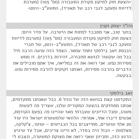
<הצעת חוק לתיקון פקודת התעבורה (מס' 105) (מערכת
לדיווח ומעקב לגבי רכב של תאגיד), התשע"ב-2011>
היו"ר יצחק וקנין
¶
בוקר טוב, אני מתכבד לפתוח את הישיבה. על סדר היום:
הצעת חוק לתיקון פקודת התעבורה (מס' 105) (מערכת לדיווח
ומעקב לגבי רכב של תאגיד), התשע"ב-2011, של חברי
הכנסת זאב בילסקי וחמד עמאר. הצמד הזה עושה הרבה חיל
בכל מה שקשור לנושא תחבורה, זהירות בדרכים. זו ממש
מסירות נפש. אני רואה את זה במליאה, איך אתם מובילים את
הדברים בהרבה מסירות, ואנחנו זקוקים להרבה מסירות נפש.
בבקשה.
זאב בילסקי
¶
התקדמנו קצת בנושא הזה של נוהל 6. ככל שאנחנו מתקדמים,
אנחנו מתחזקים בהצעה המקורית שלנו, שצריך פה לעשות
משהו, ומכל הדיונים שעברתי מאז שהיינו פה בפעם הקודמת,
אנשים דיברו אתי, אמרתי: הלוואי שלמשטרת ישראל היו עוד
20 אלף שוטרים, מתייצבים בכל הכבישים – שוטר, צ'קלקה,
מצלמות – הכול היה בסדר, לא היינו צריכים, אבל עד שיגיע
הרגע הזה, ומכיוון שאני רואה את מצוקת המשטרה, ונצבט לי