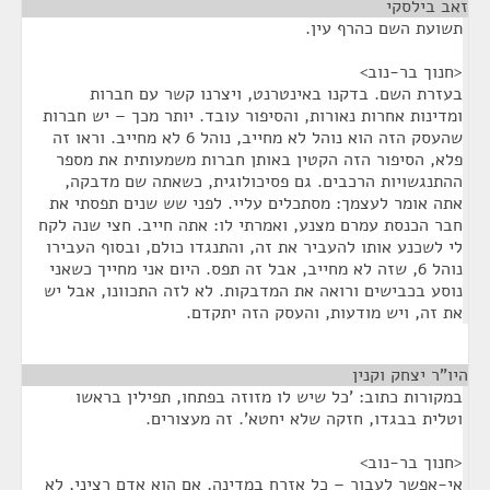
זאב בילסקי
¶
תשועת השם כהרף עין.
<חנוך בר-נוב>
בעזרת השם. בדקנו באינטרנט, ויצרנו קשר עם חברות
ומדינות אחרות נאורות, והסיפור עובד. יותר מכך – יש חברות
שהעסק הזה הוא נוהל לא מחייב, נוהל 6 לא מחייב. וראו זה
פלא, הסיפור הזה הקטין באותן חברות משמעותית את מספר
ההתנגשויות הרכבים. גם פסיכולוגית, כשאתה שם מדבקה,
אתה אומר לעצמך: מסתכלים עליי. לפני שש שנים תפסתי את
חבר הכנסת עמרם מצנע, ואמרתי לו: אתה חייב. חצי שנה לקח
לי לשכנע אותו להעביר את זה, והתנגדו כולם, ובסוף העבירו
נוהל 6, שזה לא מחייב, אבל זה תפס. היום אני מחייך כשאני
נוסע בכבישים ורואה את המדבקות. לא לזה התכוונו, אבל יש
את זה, ויש מודעות, והעסק הזה יתקדם.
היו"ר יצחק וקנין
¶
במקורות כתוב: 'כל שיש לו מזוזה בפתחו, תפילין בראשו
וטלית בבגדו, חזקה שלא יחטא'. זה מעצורים.
<חנוך בר-נוב>
אי-אפשר לעבור – כל אזרח במדינה, אם הוא אדם רציני, לא