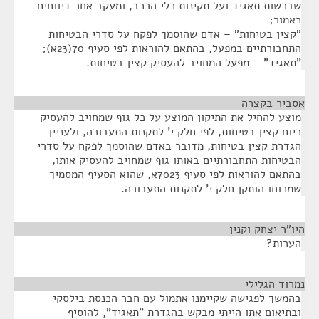
שברשות תאגיד ועל תקינות כלי הרכב, ומעקב אחר דיווחים
כאמור;
"קצין בטיחות" – אדם שהוסמך לפקח על סדרי הבטיחות
התחבורתיים במפעל, בהתאם להוראות לפי סעיף 70(23א);
"תאגיד" – מפעל המחויב להעסיק קצין בטיחות.
אסביר בקצרה
¶
מוצע להחיל את התיקון המוצע על כל גוף שמחויב להעסיק
כיום קצין בטיחות, לפי חלק י' לתקנות התעבורה, ולעניין
הגדרת קצין בטיחות, מדובר באדם שהוסמך לפקח על סדרי
הבטיחות התחבורתיים באותו גוף שמחויב להעסיק אותו,
בהתאם להוראות לפי סעיף 7023א, שהוא הסעיף המסמיך
שמכוחו הותקן חלק י' לתקנות התעבורה.
היו"ר יצחק וקנין
¶
הערות?
נמרוד הגלילי
¶
בהמשך לפגישה שקיימנו אתמול עם חבר הכנסת בילסקי
ובתיאום אתו הייתי מבקש בהגדרת "תאגיד", להוסיף