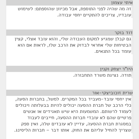
איתי עצמון
¶
זה מה שהיה לפני התוספת, אבל מכיוון שהוספתם: לשימוש
עובדיו, צריכים להתקיים יחסי עבודה.
דוד בוקר
¶
גם קבלן שמגיע למקום העבודה שלי, והוא עובד אצלי, קצין
הבטיחות שלי אחראי לבדוק את הרכב שלו, לראות אם הוא
עומד בכל התנאים.
היו"ר יצחק וקנין
¶
תודה. נציגת משרד התחבורה.
שרית זוכוביצקי-אור
¶
אין יחסי עובד-מעביד בכל המקרים. למשל, בחברות הסעה,
כלי הרכב של חברת ההסעה יכולים להיות בבעלותה ויכולים
לעמוד לרשותם. המשמעות היא שיש תאגידים או אנשים
פרטיים שהם לא עובדי חברות ההסעה, חייבים לעבוד
במסגרת חברת ההסעה, עדיין לא עובדים שלה, ואין ספק
שצריך להחיל עליהם את החוק. אותו דבר – חברות הליסינג.