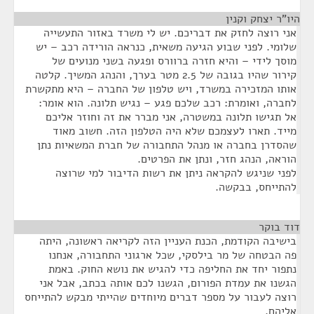
היו"ר יצחק וקנין
¶
אני רוצה לחזק את דבריכם. יש לי משרד באזור התעשייה
שלומי. לפני שבוע הגיעה משאית, כנראה הורידה רכב – יש
מוסך לידי – והיא חזרה ברוורס ופגעה בשני מנועים של
קירור שהיו בגובה של 2.5 מטר בערך, והנהג המשיך. קלטה
אותו המזכירה במשרד, ויש טלפון של החברה – היא מתקשרת
לחברה, ואומרת: רכב שלכם פגע – נגיש תלונה. הוא אומר:
אל תגישו תלונה במשטרה, אני מברר את זה וחוזר אליכם
מייד. תארו לעצמכם שלא היה הטלפון הזה. חשוב מאוד
שהסדרן בחברה או מנהל התחבורה של חברת המשאיות נתן
הוראה, הנהג חזר, ונתן את הפרטים.
לפני שניגש להקראה ניתן את רשות הדיבור למי שרוצה
להתייחס, בבקשה.
דוד בוקר
¶
בישיבה הקודמת, הכנת העניין הזה לקריאה ראשונה, היתה
פה הבטחה של מר בילסקי, שכל ארגוני התחבורה, אנחנו
נתפור יחד את החליפה כדי להגיש את נושא החוק. באמת
הגשנו את עמדת הפורום, הגשנו לכם אותה בכתב, אבל אני
רוצה לעבור על מספר דברים מיוחדים שהייתי מבקש להתייחס
אליהם.