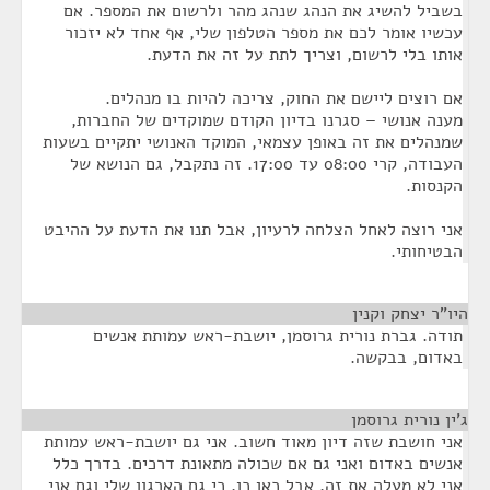
בשביל להשיג את הנהג שנהג מהר ולרשום את המספר. אם
עכשיו אומר לכם את מספר הטלפון שלי, אף אחד לא יזכור
אותו בלי לרשום, וצריך לתת על זה את הדעת.
אם רוצים ליישם את החוק, צריכה להיות בו מנהלים.
מענה אנושי – סגרנו בדיון הקודם שמוקדים של החברות,
שמנהלים את זה באופן עצמאי, המוקד האנושי יתקיים בשעות
העבודה, קרי 08:00 עד 17:00. זה נתקבל, גם הנושא של
הקנסות.
אני רוצה לאחל הצלחה לרעיון, אבל תנו את הדעת על ההיבט
הבטיחותי.
היו"ר יצחק וקנין
¶
תודה. גברת נורית גרוסמן, יושבת-ראש עמותת אנשים
באדום, בבקשה.
ג'ין נורית גרוסמן
¶
אני חושבת שזה דיון מאוד חשוב. אני גם יושבת-ראש עמותת
אנשים באדום ואני גם אם שכולה מתאונת דרכים. בדרך כלל
אני לא מעלה את זה, אבל כאן כן, כי גם הארגון שלי וגם אני