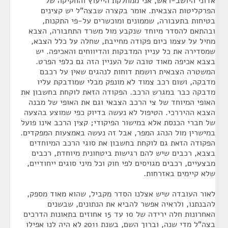
אדוני היושב-ראש, אני ממחלקת הייעוץ והחקיקה של
הפרקליטות הצבאית. אומר בקצרה שבצה"ל יש קצינים
בטיחות בתעבורה, שממונים ומוכשרים על-פי התקנות,
ובהתאם להסדר מיוחד שנקבע מול משרד התחבורה, הצבא
מחיל על עצמו כיום פקודה מחייבת, שחלה על כלל הצבא,
שמסדירה את כל עניין המדבקות והדיווחים והאכיפה. יש
בצבא אכיפה מאוד טובה של העניין הזה גם כלפי הפרט.
המשטרה הצבאית רושמת דוחות לנהגים שאין על רכבם
מדבקה, ושום רכב צמוד לא מונפק מבלי שמודבקת עליו
מדבקה כבר במגרש הרכב. הפקודה הזאת לוקחת בחשבון את
האופי המיוחד של צי הרכב הצבאי וגם את האופי של מבנה
הצבא ההיררכי. הטיפול לא נעשה בדיוק כפי שמוצע בהצעה
של חברי הכנסת אלא במישור הפיקודי; קצין הרכב אינו פועל
במישרין מול הנהג המפר, אבל זה נעשה באמצעות המפקדים.
הפקודה הזאת גם לוקחת בחשבון את סוגי הרכב המיוחדים
בצבא, רכבים שיש להם רגישות ביטחונית מיוחדת, רכבים
מבצעיים, רכבים מגויסים לפי חוק וכל מיני סוגים ייחודיים,
שלא קיימים באזרחות.
לאור העובדה שיש אצלנו הסדר מקביל, שהוא מאוד מספק,
להבנתנו, ולראיה אפשר להביא את הנתונים, שבשנים
האחרונות חלה ירידה של 10 עד 15 אחוזים בתאונות הדרכים
בצה"ל מדי שנה, וברוך השם, בשנת 2011 לא היה לנו אפילו