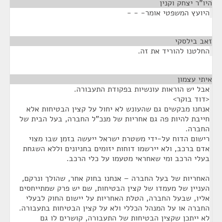
היו"ר יצחק וקנין
¶
היועץ המשפטי אומר- - -
זאב בילסקי
¶
החלטנו להוריד את זה.
איתי עצמון
¶
אבל יש הוראות עונשיות בפקודת התעבורה.
<דוד בוקר>
אנחנו מבקשים גם שהעונש לא יחול על קצין הבטיחות אלא
חייבת להיות פה גם אחריות של מנכ"ל החברה, בעל הבית של
החברה.
רישום הדוח על-ידי משטרת ישראל ייעשה בזמן שבו מצוי
אדם ברכב, ולא יירשמו דוחות יזומים בחניונים וללא השגחת
בעלי הרכב ומי שאחראי מטעמו על כלי הרכב.
האחריות של בעל החברה – אנחנו בחוק אחר, שהולך ונרקם,
העניין של מעמדו של קצין הבטיחות, שם יש פרק שמתייחסים
אליו, שבעל החברה, הטלת האחריות על יישום החוק לבעלי
החברה או על המנהל הכללי ולא על קצין הבטיחות בתעבורה.
לא ייתכן שקצין הבטיחות של התעבורה, קושרים לו גם