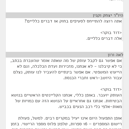
היו"ר יצחק וקנין
¶
אתה רוצה להתייחס לסעיפים בחוק או דברים כלליים?
<דוד בוקר>
אלה דברים כלליים.
לאה ורון
¶
אם אפשר גם לקבל עותק של מה שאתה אומר שהעברת בכתב,
כי לא קיבלנו - לא אנחנו, מזכירות ועדת הכלכלה, וגם לא
הייעוץ המשפטי. אם אפשר בינתיים להעביר לנו עותק, נצלם
עבור היושב-ראש וחברי הכנסת.
<דוד בוקר>
העותק יועבר. באופן כללי, אנחנו הקליינטים הראשיים בנושא
הבטיחות. אנחנו גם אחראיים על הנושא הזה עם כמויות של
מאות-אלפי כלי רכב הנעים בכביש.
אופן התפעול היום אינו יעיל במקרים רבים. למשל, פעולת
רישום המספרים – 16 ספרות, טלפון פלוס מספר הרישוי. בזמן