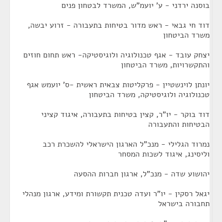
בוסנה ירדני - ע' יועמ"ש, המשרד לבטחון פנים
דוד חי גבאי - ראש מדור בטיחות בתעבורה - זרוע יבשה,
משרד הביטחון
יצחק עובד - אגף טכנולוגיה ולוגיסטיקה- ראש תחום חוזים
והתקשרויות, משרד הביטחון
יונתן לוינשטיין - פרקליטות צבאית ראשית -ס' יועמש אגף
טכנולוגיה ולוגיסטיקה, משרד הביטחון
דוד בוקר - יו"ר, קצין בטיחות בתעבורה, איגוד קציני
הבטיחות והתעבורה
נמרוד הגלילי - מנכ"ל הארגון הישראלי להשכרת רכב
וליסינג, איגוד לשכות המסחר
יהושוע שדה - מנכ"ל, ארגון חברות ההסעה
יגאל רסקין - יו"ר ועדה טכנית תקשורת ומידע, ארגון מנהלי
תחבורה בישראל