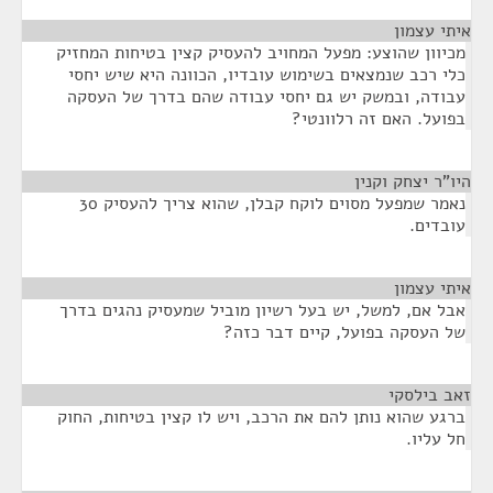
איתי עצמון
¶
מכיוון שהוצע: מפעל המחויב להעסיק קצין בטיחות המחזיק
כלי רכב שנמצאים בשימוש עובדיו, הכוונה היא שיש יחסי
עבודה, ובמשק יש גם יחסי עבודה שהם בדרך של העסקה
בפועל. האם זה רלוונטי?
היו"ר יצחק וקנין
¶
נאמר שמפעל מסוים לוקח קבלן, שהוא צריך להעסיק 30
עובדים.
איתי עצמון
¶
אבל אם, למשל, יש בעל רשיון מוביל שמעסיק נהגים בדרך
של העסקה בפועל, קיים דבר כזה?
זאב בילסקי
¶
ברגע שהוא נותן להם את הרכב, ויש לו קצין בטיחות, החוק
חל עליו.