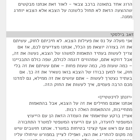
הרוג אחד בתאונה ברכב צבאי - לאור זאת אנחנו מבקשים
שההצעה הזאת לא תחול כלשונה על הצבא אלא הצבא יוחרג
ממנה.
זאב בילסקי
¶
אני מעלה על נס את פעילות הצבא. לא חיכיתם לחוק, עשיתם
את זה בצורה יוצאת מן הכלל, אנחנו מצדיעים לכם, אז אם
צריך לעשות בעתיד התאמות למשהו של הצבא, נעשה את זה,
אבל דווקא אתם, שמהווים דוגמה לכולם, שפה כולם התבכיינו
– כמה שעות פה, כמה שעות פחות – אתם עשיתם את זה בלי
חוק, אז למען כבודו של הצבא בואו נשאיר את זה כך. אם
בעתיד נצטרך לעשות - אתם עושים את זה ממילא, גם למדנו
מכם הרבה פעמים, איך לעשות את החוק הזה.
<יונתן לוינשטיין>
אנחנו אמנם מחילים את זה על הצבא, אבל בהתאמות
מתחייבות, וההתאמות האלה רבות.
אציין ברקע שתיאמתי את העמדה הזאת הן עם הייעוץ
המשפטי לוועדה, הן עם הייעוץ המשפטי למשרד התחבורה
וגם עם ראש אגף קציני בטיחות במשרד. אנחנו חושבים שיש
פה מקום להחריג את הצו, ואפילו לציין במפורש שיחולו עליו