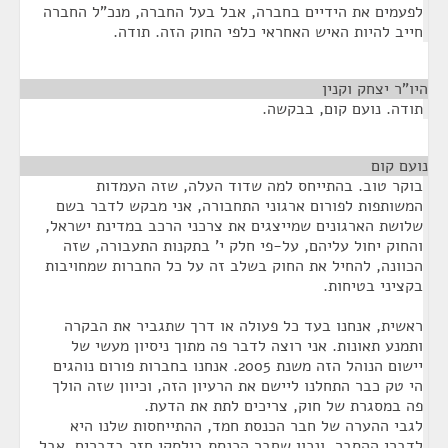
לפעמים את הידיים בחברה, אבל בעל החברה, מנכ"ל החברה
חייב להיות האיש האחראי כלפי החוק הזה. תודה.
היו"ר יצחק וקנין
¶
תודה. נועם קום, בבקשה.
נועם קום
¶
בוקר טוב. בהתייחס למה שדוד העלה, שזה העמדות
המשותפות לפורום ארגוני התחבורה, אני מבקש לדבר בשם
שלושת הארגונים שמייצגים את צרכני הרכב במדינת ישראל,
והחוק יחול עליהם, על-פי חלק י' בתקנות התעבורה, שזה
הכוונה, להחיל את החוק בשלב זה על כל החברות שמחויבות
בקציני בטיחות.
ראשית, אנחנו בעד כל פעולה או דרך שתגביר את הבקרה
ותמנע תאונות. אני רוצה לדבר פה מתוך ניסיון מעשי של
יישום הנוהל הזה משנת 2005. אנחנו בחברות פורום נוהגים
הי טק כבר התחלנו ליישם את הרעיון הזה, וכיוון שזה הולך
פה במסגרת של חוק, צריכים לתת את הדעת.
לגבי ההערה של חבר הכנסת חמד, ההתייחסות שלנו היא
לדברי ההסבר, ונכון שחבר הכנסת בילסקי חזר בדברים, אבל