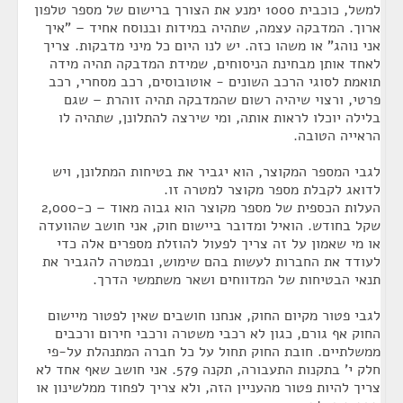
למשל, כוכבית 1000 ימנע את הצורך ברישום של מספר טלפון
ארוך. המדבקה עצמה, שתהיה במידות ובנוסח אחיד – "איך
אני נוהג" או משהו כזה. יש לנו היום כל מיני מדבקות. צריך
לאחד אותן מבחינת הניסוחים, שמידת המדבקה תהיה מידה
תואמת לסוגי הרכב השונים - אוטובוסים, רכב מסחרי, רכב
פרטי, ורצוי שיהיה רשום שהמדבקה תהיה זוהרת – שגם
בלילה יוכלו לראות אותה, ומי שירצה להתלונן, שתהיה לו
הראייה הטובה.
לגבי המספר המקוצר, הוא יגביר את בטיחות המתלונן, ויש
לדואג לקבלת מספר מקוצר למטרה זו.
העלות הכספית של מספר מקוצר הוא גבוה מאוד – כ-2,000
שקל בחודש. הואיל ומדובר ביישום חוק, אני חושב שהוועדה
או מי שאמון על זה צריך לפעול להוזלת מספרים אלה כדי
לעודד את החברות לעשות בהם שימוש, ובמטרה להגביר את
תנאי הבטיחות של המדווחים ושאר משתמשי הדרך.
לגבי פטור מקיום החוק, אנחנו חושבים שאין לפטור מיישום
החוק אף גורם, כגון לא רכבי משטרה ורכבי חירום ורכבים
ממשלתיים. חובת החוק תחול על כל חברה המתנהלת על-פי
חלק י' בתקנות התעבורה, תקנה 579. אני חושב שאף אחד לא
צריך להיות פטור מהעניין הזה, ולא צריך לפחוד ממלשינון או