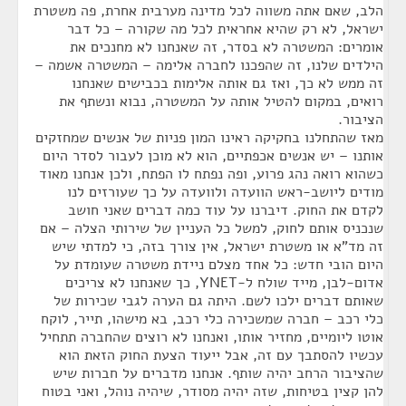
הלב, שאם אתה משווה לכל מדינה מערבית אחרת, פה משטרת
ישראל, לא רק שהיא אחראית לכל מה שקורה – כל דבר
אומרים: המשטרה לא בסדר, זה שאנחנו לא מחנכים את
הילדים שלנו, זה שהפכנו לחברה אלימה – המשטרה אשמה –
זה ממש לא כך, ואז גם אותה אלימות בכבישים שאנחנו
רואים, במקום להטיל אותה על המשטרה, נבוא ונשתף את
הציבור.
מאז שהתחלנו בחקיקה ראינו המון פניות של אנשים שמחזקים
אותנו – יש אנשים אכפתיים, הוא לא מוכן לעבור לסדר היום
כשהוא רואה נהג פרוע, ופה נפתח לו הפתח, ולכן אנחנו מאוד
מודים ליושב-ראש הוועדה ולוועדה על כך שעורזים לנו
לקדם את החוק. דיברנו על עוד כמה דברים שאני חושב
שנכניס אותם לחוק, למשל כל העניין של שירותי הצלה – אם
זה מד"א או משטרת ישראל, אין צורך בזה, כי למדתי שיש
היום הובי חדש: כל אחד מצלם ניידת משטרה שעומדת על
אדום-לבן, מייד שולח ל-YNET, כך שאנחנו לא צריכים
שאותם דברים ילכו לשם. היתה גם הערה לגבי שכירות של
כלי רכב – חברה שמשכירה כלי רכב, בא מישהו, תייר, לוקח
אוטו ליומיים, מחזיר אותו, ואנחנו לא רוצים שהחברה תתחיל
עכשיו להסתבך עם זה, אבל ייעוד הצעת החוק הזאת הוא
שהציבור הרחב יהיה שותף. אנחנו מדברים על חברות שיש
להן קצין בטיחות, שזה יהיה מסודר, שיהיה נוהל, ואני בטוח