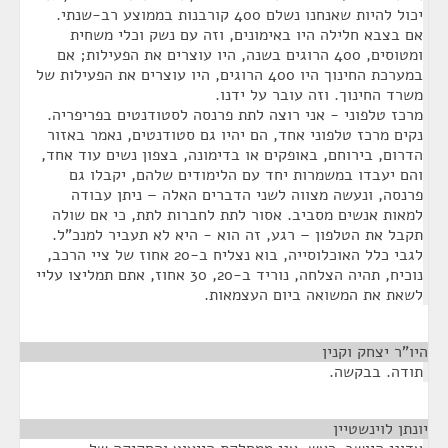
יכול להיות שאנחנו נשלם 400 קורבנות בממוצע רב-שנתי.
אם בצבא חלילה היו באימונים, וזה עם נשק וכלי משחית
ומטוסים, 400 הרוגים בשנה, היו עוצרים את הפעילות; אם
במערכת החינוך היו 400 הרוגים, היו עוצרים את הפעילות של
משרד החינוך. וזה עובר על ידנו.
מרכז טלפוני - אני רוצה לתת פרנסה לסטודנטים בפריפריה.
נקים מרכז טלפוני אחד, הם יהיו גם סטודנטים, נאמר באזור
הדרום, בירוחם, באופקים או בדימונה, בצפון נשים עוד אחד,
והם יעבדו במשמרות יחד עם הלימודים שלהם, יקבלו גם
פרנסה, ונעשה מצווה לשני הדברים האלה – ניתן עבודה
למאות אנשים מסביב. אסור לתת לחברות לתת, כי אם שולה
תקבל את הטלפון – רגע, זה הוא - היא לא תעביר למנכ"ל.
לגבי כלל האוכלוסייה, בוא נצליח ב-20 אחוז של ציי הרכב,
נוכיח, תהיה הצלחה, נוריד ב-20, 30 אחוז, אתם תמליצו עליי
לשאת את המשואה ביום העצמאות.
היו"ר יצחק וקנין
¶
תודה. בבקשה.
יונתן לוינשטיין
¶