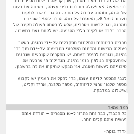
הנהיגה זה דבר מאוד מסוכן, שכן קריאה ורישום מספרים תוך
כדי נסיעה היא פעולה מורכבת בפני עצמה, ומסיחה את דעתו
של הנהג, ומהווה עבירה על החוק. זה גם בניגוד לתקנת
תעבורה מס' 28, האוסרת על נוהג הרכב להסיר את ידיו
מההגה, וגם לרשום מספרים, אלא להבטחת פעולה תקינה של
הרכב בלבד או לקיום כללי התנועה. יש לקחת זאת בחשבון.
מרבית הדיווחים והתלונות מתקבלים על-ידי נהגים, כאשר
פעולות הרישום והדיווח הטלפוני מתבצעות על-ידם תוך כדי
נהיגה, וגורמת להיסח דעתם. יש מחקרים שקובעים שנהגים
שמתעסקים בטלפון בזמן נהיגה, מגדילים פי ארבעה את
סיכוייהם לעשות תאונה. אני מבקש שתיקחו את זה בחשבון.
לגבי המספר לדיווח עצמו, כדי להקל את העניין יש לקבוע
מספר טלפון ארצי לדיווחים, מספר מקוצר, אחיד וקליט,
שישלוט במדבקה.
חמד עמאר
¶
כל הכבוד, כבר נתת פתרון ל-16 מספרים – הורדת אותם
ועשית אותם קלים יותר.
<דוד בוקר>