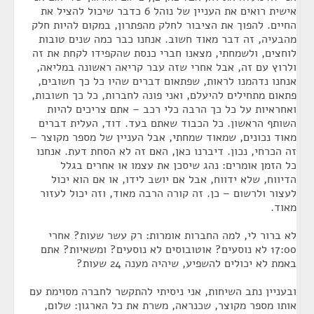
אישית רואים את העניין של נוהל 6 כדבר שיכול להציל את
החיים. להפוך את הציבור לחלק מהפתרון, במקום להיות חלק
מהבעיה, זה דבר מאוד חשוב. אנחנו כבר כמה שנים טובות
לוחצים, ולשמחתי, מצאנו חברי כנסת שהקפידו לקחת את זה
ולרוץ עם זה, אבל אחרי שזה עבר קריאה ראשונה במליאה,
אנחנו נדהמנו לראות, שפתאום דברים שהיו כל כך חשובים,
פתאום מתחילים להיעלם, ואני פונה לחברות, כל כך חשובות,
ואחראיות על כל כך הרבה כלי רכב – אתם צריכים להיות
השותף הראשון. כל הכבוד שאתם בעד. דוד, העלית דברים
מאוד נכונים, שמאוד שמחתי, אבל העניין של מספר מקוצר –
זה הכרחי, נכון. דיברנו כאן, האם זה לא הסחת דעת. אנחנו
כל הזמן אומרים: נהג שיסכן את עצמו או אחרים בגלל
הדיווח, שלא ידווח, אבל אם יושב לידו, או אם הוא יכול
לעצור ולרשום – כן. זה קורה הרבה מאוד, וזה יכול לעזור
מאוד.
לא ברור לי, למה החברות אומרות: רק עשר שעות? אחרי
17:00 לא נוסעים? אוטובוסים לא נוסעים? ומשאיות? אתם
באמת לא יכולים להשפיע, שיהיה מענה 24 שעות?
ובעניין נתב השיחות, אני ניסיתי להתקשר לחברה מסוימת עם
אותו מספר מקוצר, שכנראה, משרת את כל הארגון: שלום,