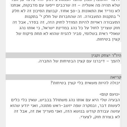
שלא תהיה פה אשליה – זה שרכבים ייסעו עם מדבקות, אנחנו
לא נוריד את התאונות ב-50 אחוז. קבוצת הסיכון זה לא חלק
י' בתקנות התעבורה. זה שהחברות של חלק י' בתקנות
התעבורה ראויות להיות המודל לחוק הזה, זה בסדר, אבל זה
חוק שצריך לחול על כל נהג במדינת ישראל, כי אותו נהג
שאולי ראית בשלומי, סביר להניח שהוא לא תחת פיקוח של
קצין בטיחות.
היו"ר יצחק וקנין
¶
להפך – דיברנו עם קצין הבטיחות של החברה.
קריאה
¶
יכולה להיות משאית בלי קצין בטיחות?
<נועם קום>
הבעיה שלי היא עם אותו נהג משתולל בכביש, שאין כלי כלים
לעשות דבר, ובמקרה שפה יושב-ראש מתונה, ואני יודע שהוא
עושה עבודת קודש בנושא הזה, ואני מעריך את זה, אבל זה
לא בצורת חוק, לצערי.