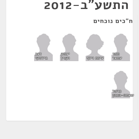
התשע"ב-2012
ח"כים נוכחים
חמד
יצחק
זאב
עינת וילף
עמאר
וקנין
בילסקי
כרמל
שאמה-הכהן