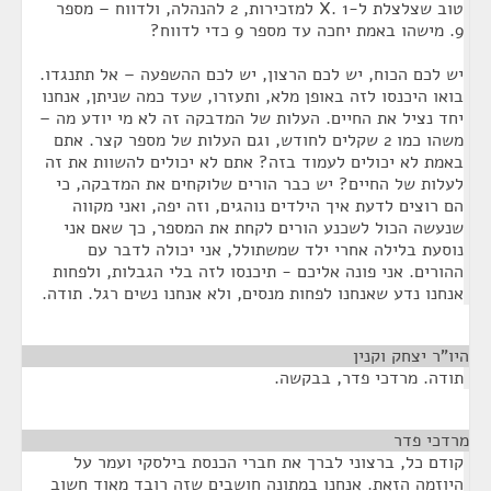
טוב שצלצלת ל-X. 1 למזכירות, 2 להנהלה, ולדווח – מספר
9. מישהו באמת יחכה עד מספר 9 כדי לדווח?
יש לכם הכוח, יש לכם הרצון, יש לכם ההשפעה – אל תתנגדו.
בואו היכנסו לזה באופן מלא, ותעזרו, שעד כמה שניתן, אנחנו
יחד נציל את החיים. העלות של המדבקה זה לא מי יודע מה –
משהו כמו 2 שקלים לחודש, וגם העלות של מספר קצר. אתם
באמת לא יכולים לעמוד בזה? אתם לא יכולים להשוות את זה
לעלות של החיים? יש כבר הורים שלוקחים את המדבקה, כי
הם רוצים לדעת איך הילדים נוהגים, וזה יפה, ואני מקווה
שנעשה הכול לשכנע הורים לקחת את המספר, כך שאם אני
נוסעת בלילה אחרי ילד שמשתולל, אני יכולה לדבר עם
ההורים. אני פונה אליכם - תיכנסו לזה בלי הגבלות, ולפחות
אנחנו נדע שאנחנו לפחות מנסים, ולא אנחנו נשים רגל. תודה.
היו"ר יצחק וקנין
¶
תודה. מרדכי פדר, בבקשה.
מרדכי פדר
¶
קודם כל, ברצוני לברך את חברי הכנסת בילסקי ועמר על
היוזמה הזאת. אנחנו במתונה חושבים שזה רובד מאוד חשוב