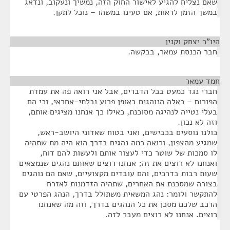
שאם נצליח להגיע לאישור החוק הזה, נמשיך ונעקוב, ונדאג
במשך הזמן לראות, אם טעינו במשהו – נוכל לתקן.
היו"ר יצחק וקנין
¶
חבר הכנסת עמאר, בבקשה.
חמד עמאר
¶
חברי נגד כמעט בכל הדברים, אבל אני רואה פה את עמדת
הפורום – כאלה הנוהגים באופן פרוע ובלתי-אחראי, וכי הם
בעלי נטייה לנהיגה מסוכנת, כאילו כך אנחנו מציגים אותם,
וזה לא נכון.
כולנו נוסעים בכבישים, ואני בטוח שאדוני היושב-ראש,
שמגיע מהצפון, ורואה כמה נהגים בדרך הוא היה מת שתהיה
לו סמכות של שוטר כדי לעצור אותם ולעשות להם דוח,
ואנחנו לא רוצים את זה; אנחנו רוצים שאותם נהגים שנמצאים
שעות רבות בדרכים, והם עובדים מקצועיים, שאם הם נוהגים
בצורה שמסכנת את האחרים, שתהיה הזדמנות לאזרח
להתקשר ולומר: נהג המשאית משתולל בדרך, הנהג הפרטי עם
הרכב שלכם מסכן את כל הנהגים בדרך, וזה מה שאנחנו
רוצים. אנחנו לא רוצים מעבר לזה.