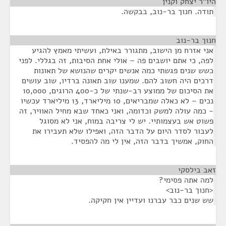
היו"ר יצחק וקנין
¶
תודה. חנוך בר-נוב, בבקשה.
חנוך בר-נוב
¶
אני אזרח מן הישוב, מתגורר באילת, ועשיתי מאמץ להגיע
לפה, כי אתם יושבים פה – אולי אחת הסיבות, זה בגללי. לפני
כשש שנים פגשתי כמה אנשים יקרים שהנושא של תאונות
דרכים היה חשוב להם. שמענו שוב תאונה ברדיו, שוב עושים
את הסיכום של ממוצע רב-שנתי של כ-400 הרוגים, 10,000
נכים – לא כאלה שמבריאים, 10 מיליארד, 13 מיליארד עכשיו
- כמה עולה למשק וכדומה, ואני כאחד שבא מחיל האוויר, זה
פשוט אש בעצמותיי. יש לי צריבה במוח, אני לא מסוגל
לעבור לסדר היום על הדבר הזה, ואפילו שלא תעבירו את
החוק, אמשיך בדבר הזה, אין לי מה להפסיד.
זאב בילסקי
¶
למה אתה פסימי?
<חנוך בר-נוב>
שש שנים כבר עברנו ועדיין אין חקיקה.