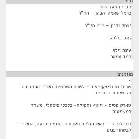
נכחו
¶
חברי הוועדה: >
כרמל שאמה-הכהן – היו"ר
יצחק וקנין – מ"מ היו"ר
זאב בילסקי
עינת וילף
חמד עמאר
מוזמנים
¶
>
שרית זוכוביצקי-אור - לשכה משפטית, משרד התחבורה
והבטיחות בדרכים
טארק קסיס - ייעוץ וחקיקה- כלכלי פיסקלי, משרד
המשפטים
רוני לוינגר - ראש חוליית תעבורה באגף התנועה, המשרד
לבטחון פנים