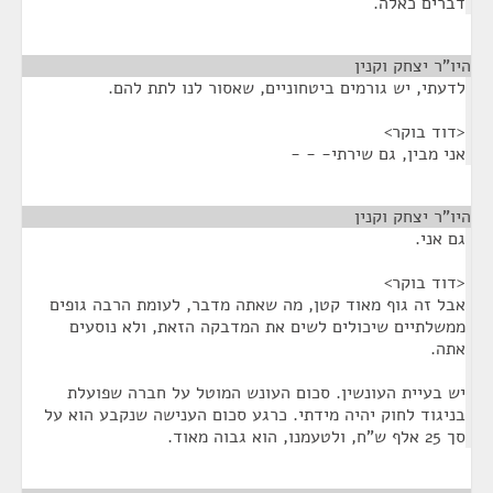
דברים כאלה.
היו"ר יצחק וקנין
¶
לדעתי, יש גורמים ביטחוניים, שאסור לנו לתת להם.
<דוד בוקר>
אני מבין, גם שירתי- - -
היו"ר יצחק וקנין
¶
גם אני.
<דוד בוקר>
אבל זה גוף מאוד קטן, מה שאתה מדבר, לעומת הרבה גופים
ממשלתיים שיכולים לשים את המדבקה הזאת, ולא נוסעים
אתה.
יש בעיית העונשין. סכום העונש המוטל על חברה שפועלת
בניגוד לחוק יהיה מידתי. כרגע סכום הענישה שנקבע הוא על
סך 25 אלף ש"ח, ולטעמנו, הוא גבוה מאוד.