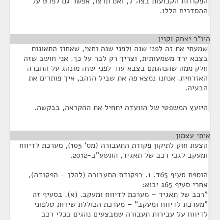
הפקודות הקבועות בצה"ל, ואם תרצו, אפשר גם לפרט על
ההסדרים הללו.
היו"ר יצחק וקנין
¶
שמעתי את זה לפני שנה ולפני שנה וחצי, שאחוז התאונות
בצבא ירד משמעותית, וצריך רק לבר על כך. אני חושב שזה
חלק ממה שהנהגתם בצבא עוד לפני שזה מונהג על החברה
האזרחית. אנחנו נמצא פה את שביל הזהב, איך פותרים את
הבעיה.
היועץ המשפטי של הוועדה יתחיל את ההקראה, בבקשה.
איתי עצמון
¶
הצעת חוק לתיקון פקודת התעבורה (מס' 105), מערכת לדיווח
ומעקב לגבי רכב של תאגיד, התשע"ב-2012.
הוספת סעיף 65ד. 1. בפקודת התעבורה‏ (להלן – הפקודה),
אחרי סעיף 65ג יבוא:
"רכב של תאגיד – מערכת לדיווח ומעקב. (א). בסעיף זה
"מערכת לדיווח ומעקב" – מערכת הכוללת שירות טלפוני
לדיווח על עבירות תעבורה שמבצעים נהגים בכלי רכב