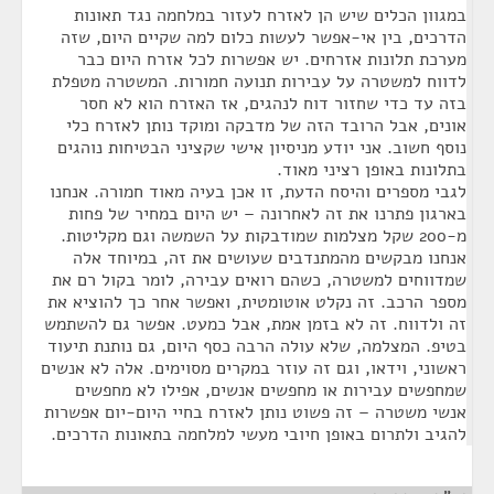
במגוון הכלים שיש הן לאזרח לעזור במלחמה נגד תאונות
הדרכים, בין אי-אפשר לעשות כלום למה שקיים היום, שזה
מערכת תלונות אזרחים. יש אפשרות לכל אזרח היום כבר
לדווח למשטרה על עבירות תנועה חמורות. המשטרה מטפלת
בזה עד כדי שחזור דוח לנהגים, אז האזרח הוא לא חסר
אונים, אבל הרובד הזה של מדבקה ומוקד נותן לאזרח כלי
נוסף חשוב. אני יודע מניסיון אישי שקציני הבטיחות נוהגים
בתלונות באופן רציני מאוד.
לגבי מספרים והיסח הדעת, זו אכן בעיה מאוד חמורה. אנחנו
בארגון פתרנו את זה לאחרונה – יש היום במחיר של פחות
מ-200 שקל מצלמות שמודבקות על השמשה וגם מקליטות.
אנחנו מבקשים מהמתנדבים שעושים את זה, במיוחד אלה
שמדווחים למשטרה, כשהם רואים עבירה, לומר בקול רם את
מספר הרכב. זה נקלט אוטומטית, ואפשר אחר כך להוציא את
זה ולדווח. זה לא בזמן אמת, אבל כמעט. אפשר גם להשתמש
בטיפ. המצלמה, שלא עולה הרבה כסף היום, גם נותנת תיעוד
ראשוני, וידאו, וגם זה עוזר במקרים מסוימים. אלה לא אנשים
שמחפשים עבירות או מחפשים אנשים, אפילו לא מחפשים
אנשי משטרה – זה פשוט נותן לאזרח בחיי היום-יום אפשרות
להגיב ולתרום באופן חיובי מעשי למלחמה בתאונות הדרכים.