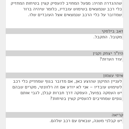
שההגדרה תהיה: מפעל המחויב להעסיק קצין בטיחות המחזיק
כלי רכב שנמצאים בשימוש עובדיו, כלומר שיהיה ברור
שמדובר על כלי הרכב שנמצאים אצל העובדים שלו.
זאב בילסקי
¶
מקובל. התקבל.
היו"ר יצחק וקנין
¶
עוד הערות?
איתי עצמון
¶
לעניין התיקון שהוצע כאן, אם מדובר בגוף שמחזיק כלי רכב
לשימוש עובדיו – אני לא יודע אם זה רלוונטי, מקרים שבהם
יש העסקה בפועל, העסקה דרך חברות קבלן, לגבי אותם
גופים שמחויבים להעסיק קצין בטיחות?
קריאה
¶
יש קבלני משנה, שבאים עם רכב שלהם.