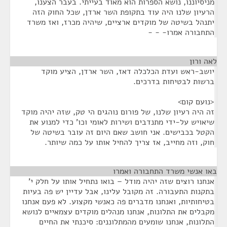
מניסיוננו, נושא הספרות הוא מאוד בעייתי. בעבר הצענו,
הרעיון שלנו היה עוד בתקופת השר ארדן, שכל החוק הזה
יתנהל בשיטה של מוקדים ארציים, שיהיה מכרז, ואז משרד
התחבורה אמרו- - -
לאה ורון
¶
יושב-ראש ועדת הכלכלה דאז, השר ארדן, הציע מוקד
ברשות לבטיחות בדרכים.
<נועם קום>
זה היה רעיון שלנו, של פורום נוהגים הי טק, שזה יהיה מוקד
שיאויש על-ידי מתנדבים ושירות לאומי וכו' כדי למנוע את
הקטל בכבישים. אני חושב שאם היום זה עובר בשיטה של
חוק, וזה מחייב, אז צריך להחיל אותו על כמה שיותר.
באו אנשי משרד התחבורה ואמרו
¶
אנחנו רוצים שזה יהיה מודל – בואו נתחיל אותו על חלק י'
בתקנות התעבורה. זה מקובל עלינו, אבל עדיין יש פה בעיות
בטיחותיות, ואנחנו מדברים פה כאנשי מקצוע. לא פעם אנחנו
מקבלים את התלונות, אנחנו מנהלים מוקדים עצמאיים לנושא
התלונות, אנחנו שומעים מהמתלוננים: סיכנתי את החיים