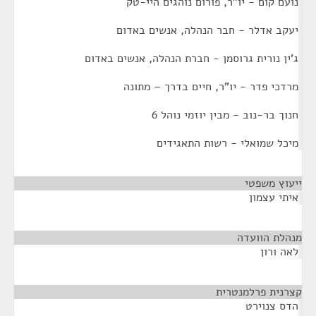
נועם קום - יו"ר, פורום נוהגים היי-טק
יעקב אדלר - חבר הנהלה, אנשים באדום
ג'ין נורית גרוסמן - חברת הנהלה, אנשים באדום
מרדכי פדר - יו"ר, חיים בדרך – מתונה
חנוך בר-נוב - מבין יוזמי נוהל 6
מיכל שמואלי - רשות התאגידים
ייעוץ משפטי
¶
איתי עצמון
מנהלת הוועדה
¶
לאה ורון
קצרנית פרלמנטרית
¶
הדס צנוירט