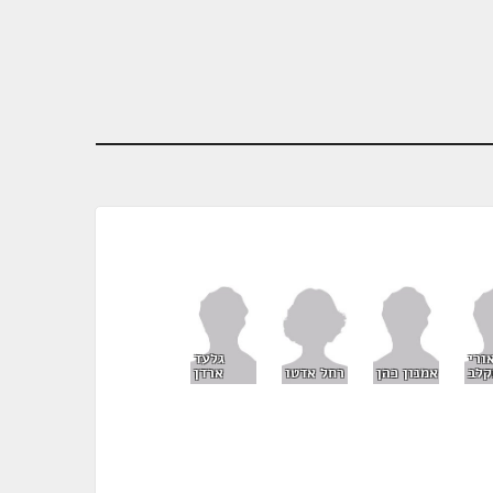
ורי
גלעד
רחל אדטו
קלב
אמנון כהן
ארדן