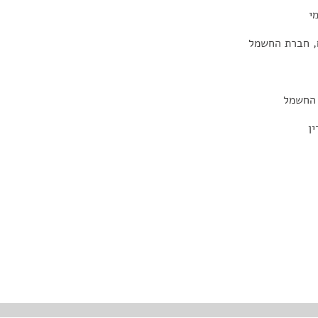
י
ם, חברת החשמל
 החשמל
ין