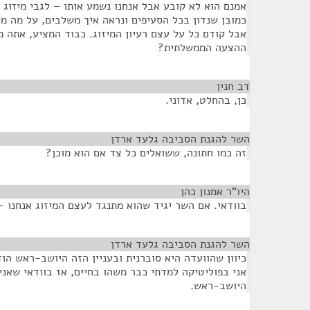
אמנם הוא לא קובע אבל אנחנו נשמע אותו – לגבי מיזוג
כמובן שנדון בכל הסעיפים ונראה איך משלבים, על מה מס
אבל קודם כל על עצם רעיון המיזוג. כבוד המציע, אתה 
ההצעה הממשלתית?
דב חנין
¶
כן, בהחלט, אדוני.
השר להגנת הסביבה גלעד ארדן
¶
זה כמו חתונה, ששואלים כל צד אם הוא מוכן?
היו"ר אמנון כהן
¶
בוודאי. אם השר יגיד שהוא מתנגד לעצם המיזוג אנחנו -
השר להגנת הסביבה גלעד ארדן
¶
כיוון שהוועדה היא סוברנית ובעניין הזה היושב-ראש ה
אני בפוליטיקה למדתי כבר משהו בחיים, אז בוודאי שאנ
היושב-ראש.