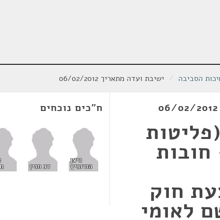
יכות הסביבה
/
ישיבת ועדה מתאריך 06/02/2012
ח"כים נוכחים
פליטות
חובות
ניצן
א
הורוביץ
דב חנין
מ
201, הצעת חוק
ם לאומי