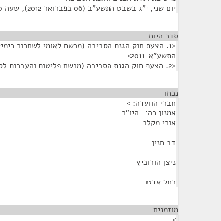
יום שני, י"ג בשבט התשע"ב (06 בפברואר 2012), שעה 9:30
סדר היום
<1. הצעת חוק הגנת הסביבה (מרשם לאומי לשחרור כימי
התשע"א-2011>
<2. הצעת חוק הגנת הסביבה (מרשם פליטות והעברות לסביבה), התשע"א-2011>
נכחו
¶
חברי הוועדה: >
אמנון כהן- היו"ר
אורי מקלב
דב חנין
ניצן הורוביץ
רחל אדטו
מוזמנים
¶
>