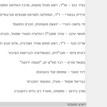
כפיר כהן - עו"ד, ראש מנהל משפט, מרכז השלטון המקומ
עידית בנאורי - ד"ר, המחלקה למניעת מפגעים סביבתיי
חי גלאון-זגורי - יועצת משפטית, חברת החשמל
חשאי עינב - עוזר סמנכ"ל רגולציה וקשרי ממשל, חברת
אריה ונגר - ד"ר, ראש תחום אוויר ואנרגיה, אדם טבע וד
רונית פיסו - מנכ"לית, הקואליציה לבריאות הציבור
נתנאל פורט - רכז תח"צ ים, "מגמה ירוקה"
דוד קשני - עמותת קול בשכונות
גבריאל אקסל - פעיל, המשמר החברתי
מורן בירמן - מתמחה, משרד רון גזית-רוטנברג
ייעוץ משפטי
¶