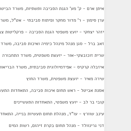
איתן ארם - ק' מע' הגנת הסביבה ותשתיות, משרד הביטח
ערן סימון - ר' מדור מחקר ופיתוח סביבתי - אט"ל, משר
יזהר יצחקי - יועץ משפטי הגנת הסביבה - פרקליטות צב
זאב ברל - סגן מנהל מינהל כימיה ואיכות סביבה, משרד
שרית זוכובצקי-אור - יועצת משפטית, משרד התחבורה
איזבלה קרקיס - אפידמיולוגית סביבתית, משרד הבריאות
שירה מאיר - יועצת משפטית, משרד החוץ
אסנת אביטל - ראש תחום איכות סביבה, התאחדות התעשי
קובי בר לב - יועץ משפטי, התאחדות התעשיינים
עינב שוורץ - עו"ד, מנהלת תחום תעשיות בנייה, התאחדו
דני גרינוולד - מנהל תחום בקרת זיהום, רשות המים