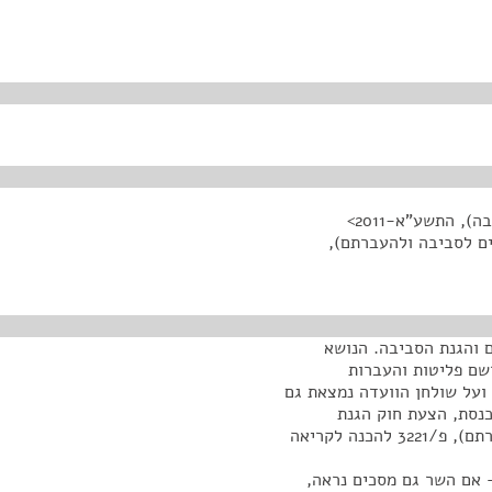
 התשע"א-2011>
ם לסביבה ולהעברתם),
ם והגנת הסביבה. הנושא
שם פליטות והעברות
 ושלישית. ועל שולחן הוועדה נמצאת גם
כנסת, הצעת חוק הגנת
הסביבה (מרשם לאומי לשחרור כימיקלים לסביבה ולהעברתם), פ/3221 להכנה לקריאה
– אם השר גם מסכים נראה,