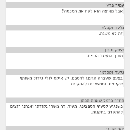
עמיר פרץ
¶
אבל מאיפה הוא לקח את המכסה?
גלעד וקסלמן
¶
זה לא משנה.
יצחק וקנין
¶
מתוך המאגר הקיים.
גלעד וקסלמן
¶
בפעם שעברה הגענו להסכם. יש איקס לולי גידול משותף
שקיימים וממשיכים להתקיים.
היו"ר כרמל שאמה הכהן
¶
כשנגיע לסעיף הספציפי, תעיר. זה משהו נקודתי ואנחנו רוצים
להתקדם בתקנות.
יוסי אדוני
¶