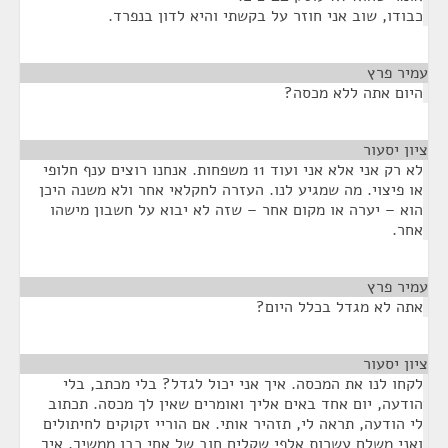
כבודו, שוב אני חוזר על בקשתי והיא לדון בנפרד.
עמיר פרץ
¶
היום אתה ללא מכסה?
ציון יסעור
¶
לא רק אני אלא אני ועוד 11 משפחות. אנחנו רוצים ענף חלופי
או פיצוי. מה שמגיע לנו. העזרה לחקלאי אחר ולא משנה היכן
הוא – יערה או מקום אחר – שזה לא יבוא על חשבון מישהו
אחר.
עמיר פרץ
¶
אתה לא מגדל בכלל היום?
ציון יסעור
¶
לקחו לנו את המכסה. איך אני יכול לגדל? בלי מכתב, בלי
הודעה, יום אחד באים אליך ואומרים שאין לך מכסה. תכתוב
לי הודעה, תראה לי, תזהיר אותי. אם הוריי זקוקים לחיתולים
ואני משלם עשרות אלפי שקלים חוב של אחי כבן ממשיך, איך