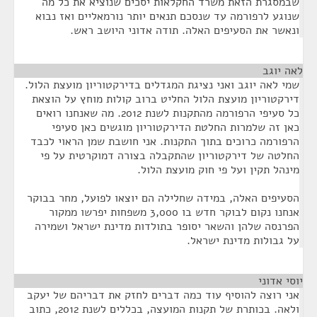
שבמסגרת הזאת משרד החקלאות יסכים שנוציא את כל מה
שנוגע לרפורמה עד שנסכם תנאים יותר נורמאליים ואז נבוא
ונאשר את הסעיפים האלה. תודה אדוני היושב ראש.
לאה יוגב
¶
שמי לאה יוגב ואני נציגת המגדלים בדירקטוריון מועצת הלול.
דירקטוריון מועצת הלול החליט ברוב קולות מוחץ על הוצאת
כל סעיפי הרפורמה מהתקנות לשנת 2012. מה שאנחנו רואים
כאן זה שלמרות החלטת הדירקטוריון מוגשים כאן סעיפי
הרפורמה כרוכים בתוך התקנות. אני חושבת שמן הראוי לכבד
החלטה של דירקטוריון שהתקבלה בצורה דמוקרטית על פי
מינהל תקין ועל פי חוק מועצת הלול.
הסעיפים האלה, במידה שחלילה הם יוצאו לפועל, מחר בבוקר
אנחנו נקום לבוקר חדש בו 3,000 משפחות יפרשו ממקור
הפרנסה שלהן והשאר יסופר בתולדות מדינת ישראל ושמירה
על גבולות מדינת ישראל.
יוסי אדוני
¶
אני רוצה להוסיף עוד כמה דברים לחזק את דבריהם של יעקב
ולאה. בכותרת של תקנות המועצה, בכללים לשנת 2012, כתוב