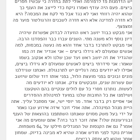
יש הזדמנות פז לרפורמה ואולי לתת בחזרה כי עכשיו חסרים
ביצים. פעם היה עודף ואמרו ניקח כדי לייצב את הענף כך
שהוא יהיה רווחי ואני לא נגד אבל מי לקח את המכסה? היא
לא חזרה למדינה אלא היא חזרה לשכנים והרגולטור פוער פה
ומצפצף.
אני מבקש כבוד יושב ראש הוועדה לבדוק אפשרות שיהיה
דיון נוסף ולא משנה מתי. השנים עברו כבר והפסדנו הרבה.
אני מבקש להתרכז בדבר אחד והוא מה נעשה במכסות, למה
אנשים שמעולם לא גידלו ביצים – אני אגדיר את זה כמו
שהגדיר את זה יושב ראש ועד שכן שלנו ולא אנקוב בשמו
שאמר: אני סידרתי ביצים לאנשים שמעולם לא גידלו ביצים,
אפילו לא יודעים כמה רגליים יש לתרנגולת. ואנחנו שגידלנו
פונים ובוכים בפני מועצת הלול, בפני אותו דוד שלום שיושב
שם עשרות שנים, ומבקשים צדק. אנחנו לא יודעים מה
לעשות. נותרנו חסרי כל עם לולים ענקיים בהם השקענו
ושילמנו את כל החובות שלנו במועד למינהלת ההסדרים
אני אסיים רק בדבר אחד. מר יוסי ישי, אני מסתכל עליך. אתה
היית מנהל המינהלה. אתה אולי זוכר איזה אירוע שבו נאמר
על ידי בעל משק מסוים שאנחנו השתתפנו בהוצאות של הענף
ובגירעונות שלו? אתה זוכר דבר כזה? אתם שומעים מה אני
אומר? גם את הקנסות של המגדלים חילקו על 64 משפחות.
אורית נוקד לפני חודש אמרה שהיא לא מבינה בדיוק. שמחון
אומר שהוא לא עוסק בביצים.