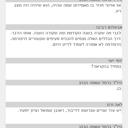
אז אדוני חוזר בו מאמירתו שמה שהיה, הוא שיהיה וזה מצב
רע.
אבשלום רביבו
¶
לגבי מה שקרה בשנה הקודמת ומה שקורה השנה. אותו הדבר.
דרך הכללים האלה מנסים להכניס סעיפים שקשורים לרפורמה.
הרפורמה לא אמורה לעמוד לדיון היום.
יוסי ישי
¶
נתחיל בהקראה?
היו"ר כרמל שאמה הכהן
¶
כן.
לאה ורון
¶
יש עוד שניים שנרשמו לדיבור, ראובן שמואל וציון יסעור.
היו"ר כרמל שאמה הכהן
¶