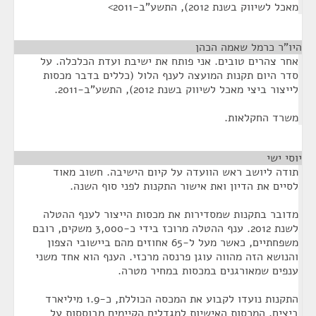
מאכל לשיווק בשנת 2012), התשע"ב-2011>
היו"ר כרמל שאמה הכהן
¶
אחר צהרים טובים. אני פותח את ישיבת ועדת הכלכלה. על
סדר היום תקנות המועצה לענף הלול (כללים בדבר מכסות
לייצור ביצי מאכל לשיווק בשנת 2012), התשע"ב-2011.
משרד החקלאות.
יוסי ישי
¶
תודה ליושב ראש הוועדה על קיום הישיבה. חשוב מאוד
לסיים את הדיון ואת אישור התקנות לפני סוף השנה.
מדובר בתקנות שמסדירות את מכסות הייצור לענף ההטלה
לשנת 2012. ענף ההטלה מרוכז בידי כ-3,000 משקים, רובם
משפחתיים, כאשר מעל ל-65 אחוזים מהם ביישובי הצפון
והנושא הזה מהווה עוגן פרנסה מרכזי. הענף הוא אחד משני
ענפים שמאורגנים במכסות במחיר מטרה.
התקנות נועדו לקבוע את המכסה הכוללת, כ-1.9 מיליארד
ביצים. המכסות האישיות למגדלים הקיימים מבוססות על