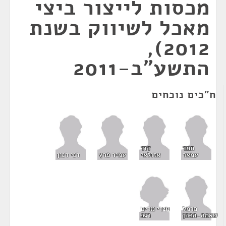
מכסות לייצור ביצי
מאכל לשיווק בשנת
2012),
התשע"ב-2011
ח"כים נוכחים
חמד
דוד
עמאר
אזולאי
עמיר פרץ
דני דנון
מירי מרים
כרמל
רגב
שאמה-הכהן