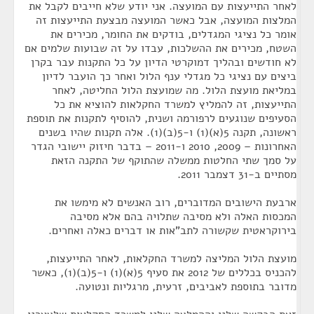
לאחר התייעצות עם המועצה. אני יודע שלא חייבים לקבל את
המלצות המועצה, אבל כאשר המועצה מבצעת התייעצות זה
אומר כל נציגי המגדלים, בודקים את החומר, מכירים את
השטח, מכירים את ההשלכות, עבדו על זה שבועות שלמים אם
לא חודשים ובהליך דמוקרטי הדיון על כל התקנות עבר בקרן
ביצים עם נציגי כל מגדלי ענף הלול ואחר כך הועבר לדיון
במליאת מועצת הלול. מה שמועצת הלול החליטה, לאחר
התייעצות, זה להמליץ למשרד החקלאות להוציא את כל
הסעיפים שנוגעים לרפורמה ושנית, להוסיף לתקנות את תוספת
ראשונה, תקנה 5(א)(1) ו-5(ב)(1). אלה תקנות שהיו בשנים
האחרונות – 2009, 2010 ו-2011 – בדבר חיזוק יישובי הגדר
על סמך שתי החלטות ממשלה שהתוקף של התקנה הזאת
מסתיים ב-31 דצמבר 2011.
ארבעת הישובים המדוברים, רוב האנשים לא מימשו את
המכסות האלה ולא מסיבה שתלויה בהם אלא מסיבה
בירוקראטית שקשורה לתב"אות או דברים כאלה ואחרים.
מועצת הלול המליצה למשרד החקלאות, לאחר התייעצות,
להכניס בכללים של 2012 את סעיף 5(א)(1) ו-5(ב)(1), כאשר
מדובר בתוספת לאביבים, זרעית, מרגליות ונטועה.