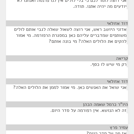
אני רוצה לומר לכם כי בלי לולים אין לנו פרנסה ואנחנו לא
יודעים מה יהיה אתנו. תודה.
דוד אזולאי
¶
אדוני היושב ראש, אני רוצה לשאול שאלה לגבי אותם לולים
משותפים שמדברים עליהם כאן במסגרת הרפורמה. מי אמור
להקים את הלולים האלה? מי בונה אותם?
קריאה
¶
רק מי שיש לו כסף.
דוד אזולאי
¶
אני שואל את האנשים כאן. מי אמור לממן את הלולים האלה?
היו"ר כרמל שאמה הכהן
¶
זה לא הנושא. אין רפורמה על סדר היום.
עמיר פרץ
¶
אז מה על סדר היום?