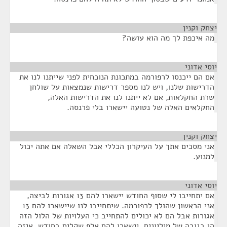
יצחק וקנין
¶
מה איכפת לך מה הוא עושה?
יוסי אדוני
¶
אם הם ייכנסו לרפורמה במתכונת הנוכחית לפני שייתנו לנו את
הדרישות שלנו, ויש לנו מספר דרישות שנמצאות על שולחן
שרת החקלאות, אם לא ייתנו לנו את הדרישות האלה,
החקלאים האלה של נטועה יישארו בלי פרנסה.
יצחק וקנין
¶
אני מסכים אתך על העיקרון הכללי אבל השאלה אם אתה יכול
למנוע.
יוסי אדוני
¶
אם יתחייבו לי שסוף החודש יישארו להם 13 אגורות לביצה,
אני הראשון שהולך לרפורמה. שיתחייבו לנו שיישארו להם 13
אגורות אבל הם לא יכולים להתחייב כי העלויות של הלול הזה
הן בגובה של מיליונים. יישארו להם אלף שקלים בחודש. איזה