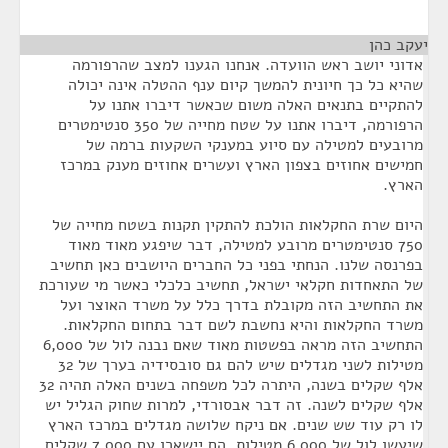
יעקב כהן
¶
אדוני יושב ראש הוועדה. אנחנו הגענו למצב שהרפורמה
שהיא כל כך חיונית להמשך קיום ענף ההטלה אינה יכולה
להתקיים בתנאים האלה משום שכאשר דיברו אתנו על
הרפורמה, דיברו אתנו על שטח מחייה של 350 סנטימטרים
מרובעים למטילה עם סיוע במענקי השקעות ברמה של
חמישים אחוזים בצפון הארץ ועשרים אחוזים מענק במרכז
הארץ.
היום שרת החקלאות הולכת להתקין תקנות בשטח מחייה של
750 סנטימטרים מרובע למטילה, דבר שיפגע מאוד מאוד
בפרנסה שלנו. הנחתי בפני כל החברים היושבים כאן תחשיב
של התאחדות חקלאי ישראל, תחשיב כלכלי כאשר מי שעורכת
את התחשיב הזה מקובלת בדרך כלל על משרד האוצר ועל
משרד החקלאות והיא נחשבת לשם דבר בתחום החקלאות.
התחשיב הזה מראה בפשטות מאוד שאם נבנה לול של 6,000
מטילות לשני מגדלים שיש להם גם סובסידיה בערך של 32
אלף שקלים בשנה, היתרה לכל משפחה בשנים האלה תהיה 32
אלף שקלים לשנה. זה דבר אבסורדי, למרות שחוק הגליל יש
לו רק עוד שש שנים. אם ניקח שלושה מגדלים במרכז הארץ
שיעשו לול של 6,000 מטילות, הם יישארו עם 7,000 שקלים