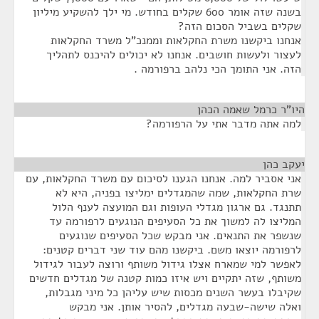
בשנה שזה אומר 600 שקלים בחודש. מי ילך להשקיע מיליון
שקלים בשביל הסכום הזה?
אנחנו ביקשנו משרת החקלאות וממנכ"ל משרד החקלאות
לעצור ולעשות חושבים. אנחנו לא יכולים להיכנס לתהליך
הזה. אני התומך הכי נלהב ברפורמה .
היו"ר כרמל שאמה הכהן
¶
למה אתה מדבר אתי על הרפורמה?
יעקב כהן
¶
אני אסביר למה. אנחנו הגענו לסיכום עם משרד החקלאות, עם
שרת החקלאות, שמה שהמגדלים ימליצו בפניה, היא לא
תתנגד. גם ארגון מגדלי העופות וגם המועצה לענף הלול
המליצו לה למשוך את כל הסעיפים הנוגעים לרפורמה עד
שנשפר את התנאים. אני מבקש שכל הסעיפים שנוגעים
לרפורמה יוצאו משם. ביקשנו מהם עוד שני דברים קטנים:
לאפשר למי שמארח אצלו גידול משותף ורוצה לעבור לגידול
משותף, שזה יתקיים ויש איזו כמות קטנה של מגדלים חדשים
שקיבלו בעשר השנים מכסות שיש עליהן כל מיני מגבלות,
ואלה שישה-שבעה מגדלים, להסיר אותן. אני מבקש