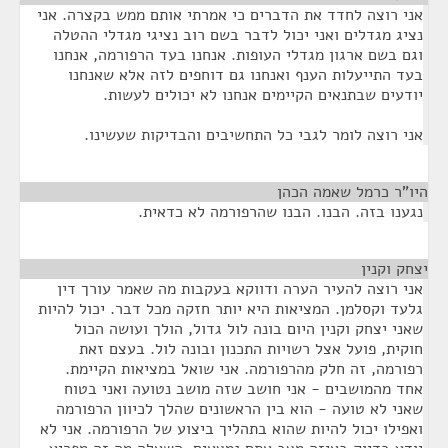
אני רוצה לחדד את הדברים כי אמרתי אותם ממש בקצרה. אני
נציג מגדלים ואני יכול לדבר בשם רוב נציגי מגדלי ההטלה
וגם בשם ארגון מגדלי העופות. אנחנו בעד הרפורמה, אנחנו
בעד התייעלות הענף ואנחנו גם דוחפים לזה אלא שאנחנו
יודעים שבתנאים הקיימים אנחנו לא יכולים לעשות.
אני רוצה לומר לגבי כל התחשיבים והבדיקות שעשינו.
היו"ר כרמל שאמה הכהן
¶
נגענו בזה. הבנו. הבנו שהרפורמה לא כדאית.
יצחק וקנין
¶
אני רוצה להעיר הערה ודווקא בעקבות מה שאמר עורך דין
גלעד וקסלמן. המציאות היא יותר חזקה מכל דבר. יכול להיות
שאני יצחק וקנין היום בונה לול גדול, הולך ועושה הכול
חוקית, פועל אצל רשויות התכנון ובונה לול. בעצם זאת
רפורמה, זה חלק מהרפורמה. אני שואל במציאות הקיימת.
אחד מהמושבים - אני חושב שזה מושב נטועה ואני בטוח
שאני לא טועה - הוא בין הראשונים שהלך לכיוון הרפורמה
ואפילו יכול להיות שהוא בתהליך ביצוע של הרפורמה. אני לא