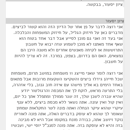
ציון יסעור, בבקשה.
ציון יסעור
¶
אני רוצה לדבר על פן אחר של הדיון הזה והוא קשור לביצים.
מדברים כאן על חיזוק הגליל, על חיזוק המשפחות והכלכלה.
אני בעד זה ואני גם מוכן לסייע אבל דבר אחד בטוח הוא
שאף אחד מאתנו לא מוכן לשמוע שזה יבוא על חשבון
התרוששות או לקיחה מאנשים אחרים ולא משנה היכן הם
נמצאים, האם הם בדרום, בצפון, במרכז. זה לא צריך להיות
על חשבון.
אני רוצה לומר שאני מייצג 11 משפחות במושב תרום, משפחות
שכל חייהן גידלו ביצים והשקיעו השקעות מרובות אבל פתאום
באחד הימים בא אליך מישהו עם איזה חוב גנוב, בלי אזהרה,
בלי התרעה מראש, לוקח לך את המכסה והרגולטור יודע
שהיא עברה לשכן שלך, זה שגר ממולך ומתפלל אתך כל יום,
ואין קול ואין עונה. אתה נשאר ללא מכסת ביצים, ללא ענף
עיקרי שהוא עיקר הנחלה ואתה פונה לשר החקלאות שמחון
שאומר לך שהוא לא עוסק בדברים האלה, אתה פונה לאורית
נוקד ויושב אתה, כבודה מונח במקומו אבל היא לא מבינה
בזה והיא לא עוסקת בזה. אתה פונה למנכ"ל יוסי ישי, ועכשיו