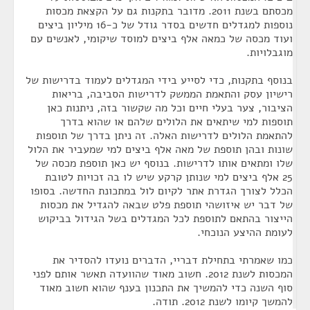
מכסתם בשנת 2011. מדובר בתקנות גם על הקצאת מכסות
נוספות למגדלים חדשים בסדר גודל של כ-16 מיליון ביצים
ועוד מכסה של כמאה אלף ביצים למוסד שיקומי, לאנשים עם
מוגבלויות.
בנוסף בתקנות, כדי לסייע בידי המגדלים לעמוד בדרישות של
רישיון עסק והתאמת הממשק לדרישות הסביבה, בריאות
הציבור, צער בעלי חיים וכל מה שקשור בזה, ניתנות כאן
תוספות למי שיתאים את הלולים שלהם או שהוא בדרך
להתאמת הלולים לדרישות האלה. זה ניתן בדרך של תוספות
שונות ובהן תוספת של מאה אלף ביצים למי שמעביר את הלול
שלו ומתאים אותו לדרישות. בנוסף יש כאן תוספת מכסה של
25 אלף ביצים למי שנותן קרקע שיש לו בה זכויות לטובת
הכלל לצורך הגדרת אתר לקיום לול במתכונת החדשה. בסופו
של דבר יש איזושהי תוספת פלט שבאה להגדיל את מכסות
הייצור בהתאם לתוספת לכל המגדלים בשל הגידול בביקוש
לעומת ההיצע הנוכחי.
כמו שאמרתי בתחילת דבריי, הדברים נועדו להסדיר את
המכסות לשנת 2012. חשוב מאוד שהוועדה תאשר אותם לפני
סוף השנה כדי להמשיך את התכנון בענף שהוא חשוב מאוד
להמשך קיומו לשנת 2012. תודה.