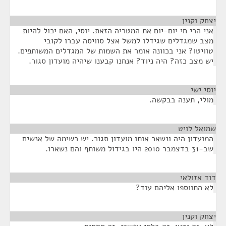
יצחק וקנין
¶
אני הרי חי יום-יום את המטריה הזאת. יוסי, האם יכול להיות
מצב שמגדלים שגידלו למשל אצל סוויסה עברו לקובי
טוויטו? אני בכוונה אומר את השמות של המגדלים המשותפים.
יש מצב כזה? היה ניוד? אנחנו קבענו שיהיה מועדון סגור.
יוסי ישי
¶
מולי, תענה בבקשה.
שמואל לויט
¶
המועדון היה ונשאר אותו מועדון סגור. יש רשימה של אנשים
שב-31 בדצמבר 2010 היו בגידול משותף והם נשארו.
דוד אזולאי
¶
לא התווספו אליהם עוד?
יצחק וקנין
¶