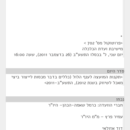
*
<פרוטוקול מס' 702 >
מישיבת ועדת הכלכלה
יום שני, ל' בכסלו התשע"ב (26 בדצמבר 2011), שעה 16:00
סדר היום
<תקנות המועצה לענף הלול (כללים בדבר מכסות לייצור ביצי
מאכל לשיווק בשנת 2012), התשע"ב-2011>
נכחו
¶
חברי הוועדה: כרמל שאמה-הכהן– היו"ר
עמיר פרץ – מ"מ היו"ר
דוד אזולאי