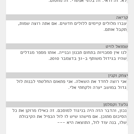
לא. זה ודאי. זה בלתי אפשרי. זה מחסום.
קריאה
¶
עברו מלולים קיימים ללולים חדשים. אם אתה רוצה שמות,
תקבל אותם.
שמואל לויט
¶
לנו אין סמכויות בתחום תכנון ובנייה. אותו מספר מגדלים
שהיו בגידול משותף ב-31 בדצמבר 2010.
יצחק וקנין
¶
אני רוצה לחדד את השאלה. אני פתאום החלטתי לבנות לול
גדול במושב יערה ולקחתי אלי.
גלעד וקסלמן
¶
נכון, והדבר הזה היה בניגוד למוסכם. זה כאילו מרוקן את כל
הסיכום מתוכן. אם מישהו שיש לו לול הכפיל את הקיבולת
שלו, בנה עוד לול, התוצאה היא ---