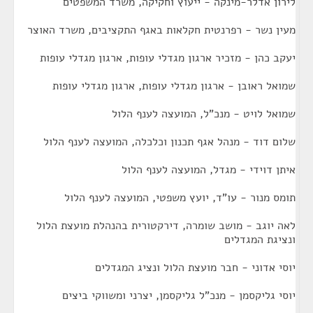
לירון אדלר-מינקה - ייעוץ וחקיקה, משרד המשפטים
מעין נשר - רפרנטית חקלאות באגף התקציבים, משרד האוצר
יעקב כהן - מזכיר ארגון מגדלי עופות, ארגון מגדלי עופות
שמואל ראובן - ארגון מגדלי עופות, ארגון מגדלי עופות
שמואל לויט - מנכ"ל, המועצה לענף הלול
שלום דוד - מנהל אגף תכנון וכלכלה, המועצה לענף הלול
איתן דוידי - מגדל, המועצה לענף הלול
תומס מנור - עו"ד, יועץ משפטי, המועצה לענף הלול
לאה יוגב - מושב שומרה, דירקטורית בהנהלת מועצת הלול
ונציגת המגדלים
יוסי אדוני - חבר מועצת הלול ונציג המגדלים
יוסי גליקסמן - מנכ"ל גליקסמן, יצרני ומשווקי ביצים