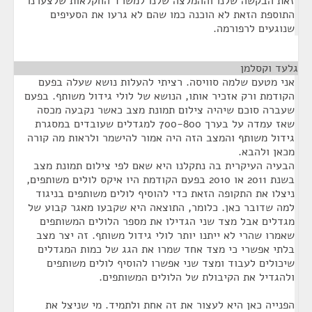
זאת הבקשה שלנו וההמלצה שלנו למשרד החקלאות שלצערנו
התוספת הזאת לא הוכנה כמו שהם לא גרעו את הסעיפים
שנוגעים לרפורמה.
גלעד וקסלמן
¶
אני מטעם שלמה סוויסה. רציתי להעלות נושא שעלה בפעם
הקודמת ורק אזכיר אותו, הנושא של לולי גידול משותף. בפעם
שעברה סוכם שיהיה צילום תמונת מצב כאשר נקבעה מכסה
שאז עמדה על בערך 700-800 למגדלים שעובדים במסגרת
גידול משותף והמצב הזה היה אמור להישמר ולראות מה קורה
מכאן ולהבא.
הבעיה העיקרית בה נתקלנו היא שאם לפי צילום תמונת מצב
בשנת 2011 או 2010 בפעם הקודמת היו איקס לולים משותפים,
ניצלו את התקופה הזאת כדי להוסיף לולים משותפים בניגוד
למה שדובר כאן. כלומר, התוצאה היא שקבעו מאגר קבוע של
מגדלים אבל מצד שני הגדילו את מספר הלולים המשותפים
שאמרו שהרי לא ייתנו יותר לולי גידול משותף. זה יצר מצב
בלתי אפשרי כי מצד אחד שמרו את הגג של כמות המגדלים
שיכולים לעבוד ומצד שני אפשרו להוסיף לולים משותפים
ולהגדיל את הקיבולת של הלולים המשותפים.
הפנייה כאן היא לעצור את זה אחת ולתמיד. מי שניצל את