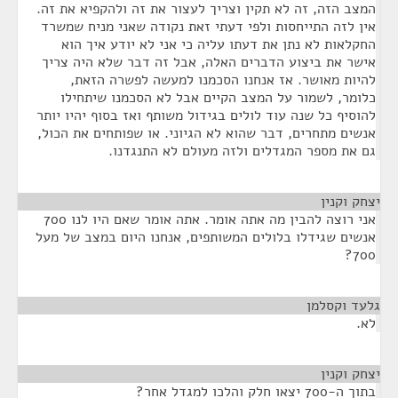
המצב הזה, זה לא תקין וצריך לעצור את זה ולהקפיא את זה.
אין לזה התייחסות ולפי דעתי זאת נקודה שאני מניח שמשרד
החקלאות לא נתן את דעתו עליה כי אני לא יודע איך הוא
אישר את ביצוע הדברים האלה, אבל זה דבר שלא היה צריך
להיות מאושר. אז אנחנו הסכמנו למעשה לפשרה הזאת,
כלומר, לשמור על המצב הקיים אבל לא הסכמנו שיתחילו
להוסיף כל שנה עוד לולים בגידול משותף ואז בסוף יהיו יותר
אנשים מתחרים, דבר שהוא לא הגיוני. או שפותחים את הכול,
גם את מספר המגדלים ולזה מעולם לא התנגדנו.
יצחק וקנין
¶
אני רוצה להבין מה אתה אומר. אתה אומר שאם היו לנו 700
אנשים שגידלו בלולים המשותפים, אנחנו היום במצב של מעל
700?
גלעד וקסלמן
¶
לא.
יצחק וקנין
¶
בתוך ה-700 יצאו חלק והלכו למגדל אחר?