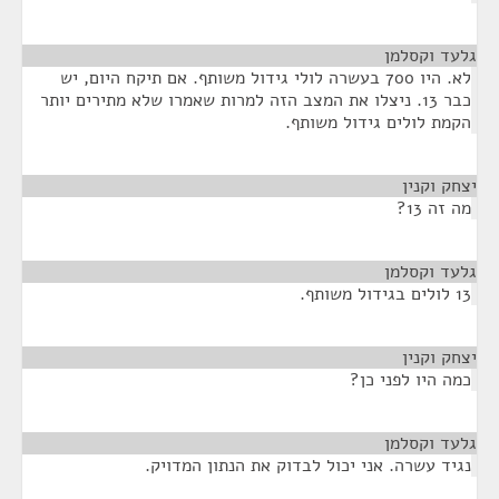
גלעד וקסלמן
¶
לא. היו 700 בעשרה לולי גידול משותף. אם תיקח היום, יש
כבר 13. ניצלו את המצב הזה למרות שאמרו שלא מתירים יותר
הקמת לולים גידול משותף.
יצחק וקנין
¶
מה זה 13?
גלעד וקסלמן
¶
13 לולים בגידול משותף.
יצחק וקנין
¶
כמה היו לפני כן?
גלעד וקסלמן
¶
נגיד עשרה. אני יכול לבדוק את הנתון המדויק.