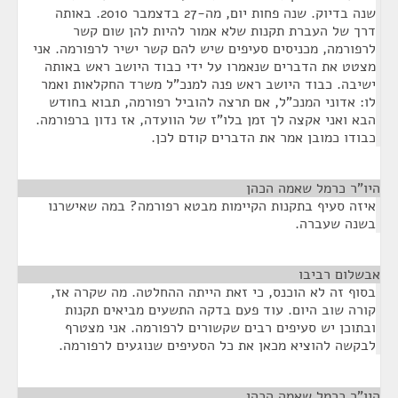
שנה בדיוק. שנה פחות יום, מה-27 בדצמבר 2010. באותה
דרך של העברת תקנות שלא אמור להיות להן שום קשר
לרפורמה, מכניסים סעיפים שיש להם קשר ישיר לרפורמה. אני
מצטט את הדברים שנאמרו על ידי כבוד היושב ראש באותה
ישיבה. כבוד היושב ראש פנה למנכ"ל משרד החקלאות ואמר
לו: אדוני המנכ"ל, אם תרצה להוביל רפורמה, תבוא בחודש
הבא ואני אקצה לך זמן בלו"ז של הוועדה, אז נדון ברפורמה.
כבודו כמובן אמר את הדברים קודם לכן.
היו"ר כרמל שאמה הכהן
¶
איזה סעיף בתקנות הקיימות מבטא רפורמה? במה שאישרנו
בשנה שעברה.
אבשלום רביבו
¶
בסוף זה לא הוכנס, כי זאת הייתה ההחלטה. מה שקרה אז,
קורה שוב היום. עוד פעם בדקה התשעים מביאים תקנות
ובתוכן יש סעיפים רבים שקשורים לרפורמה. אני מצטרף
לבקשה להוציא מכאן את כל הסעיפים שנוגעים לרפורמה.
היו"ר כרמל שאמה הכהן
¶