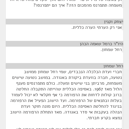
משפחה תתפרנס מהסכום הזה? איך הם יתפרנסו?
יצחק וקנין
¶
אני רק הערתי הערה כללית.
היו"ר כרמל שאמה הכהן
¶
רחל שמחון.
רחל שמחון
¶
חברי ועדת הכלכלה הנכבדים, שמי רחל שמחון ממושב
נטועה, חברה בוועדת ביקורת באגודה. במושב נטועה שישים
משפחות, מרביתן בני שישים ומעלה. כולם מתפרנסים מענף
הלול מאז 1967. באסיפה הכללית שהייתה התקבלה החלטה
ברוב קולות לדחות את הרפורמה כי אף חקלאי לא יכול לעמוד
בעלות ובתנאים של הרפורמה. ועד הישוב הפעיל את הרפורמה
בניגוד להחלטת האסיפה הכללית. היום מונה חוקר ועדת
הנהלה בעקבות אי סדר באגודה. מאז התחלת הרפורמה הישוב
נמצא בקרע חברתי.