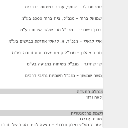
יוסי סנדלר - שותף, ענבר בטיחות בדרכים
שמואל ברוך - מנכ"ל, ציון ברוך 2000 בע"מ
ברוך ויטרויב - מנכ"ל מור שלטי איכות בע"מ
אלי לגאלי - מנכ"ל, א. לגאלי אחזקת כבישים בע"מ
חביב צהלון - מנכ"ל קווים מערכות תחבורה בע"מ
שי שוויגר - מנכ"ל בטיחות בתנועה בע"מ
משה שמשון - מנכ"ל תשתיות נתיבי דרכים
מנהלת הוועדה
¶
לאה ורון
רשמת פרלמנטרית
¶
מוריה אביגד
<מכרז מע"צ וצדק חברתי – הצעה לדיון מהיר של חבר ה