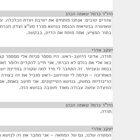
היו"ר כרמל שאמה הכהן
¶
צהרים טובים. אנחנו פותחים את ישיבת ועדת הכלכלה. על
שאושרה בנשיאות הכנסת בנושא מכרז מע"צ וצדק חברתי
בתור המציע, אתה פותח את הדיון, בבקשה.
יעקב אדרי
¶
תודה, אדוני היושב-ראש. היו מספר פניות אלי ממספר קב
באו אלי את כולם לא הכרתי, אני חייב להקדים ולומר זא
כנסת ונעניתי. זה התחבר לי מיד למה שקורה במדינת יש
האחרונה – ונדמה לי שהיושב-ראש מוביל את זה בצורה 
הריכוזיות במשק, בנושא הטייקונים. אני חושב באמת, א
הוועדה עושה עבודה מאוד חשובה בנושא הזה.
היו"ר כרמל שאמה הכהן
¶
תודה.
יעקב אדרי
¶
המטרה שלנו, גם של המחאה – אני מחבר את זה לנושא 