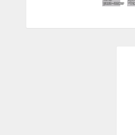
דרי
שאמה-הכהן