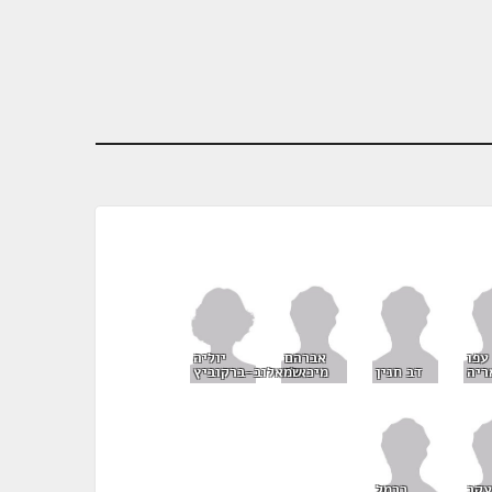
יוליה
עפו
אברהם
שמאלוב-ברקוביץ
ריה
דב חנין
מיכאלי
עקב
כרמל