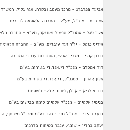
אביעד פפרברג - מרכז מעקב ובקרה, אגף גליל, המשרד ל
שי ברס - מנכ"ל, מע"צ - החברה הלאומית לדרכים
אשר סגל - סמנכ"ל תפעול ואחזקה, מע"צ - החברה הלאו
איריס פוקס - יו"ר ועד עובדים, מע"צ - החברה הלאומית
דורון קרני - מזכיר ארצי, הסתדרות עובדי המדינה
דוד אמסלם - מנכ"ל די.אנד.די בטיחות בע"מ
אלון אהרון - סמנכ"ל, די.אנד.די בטיחות בע"מ
דוד אולניק - קבלן, פורום קבלני תשתיות
בנימין אלקיים - מנכ"ל אלקיים סימון כבישים בע"מ
בועז בהירי - מנכ"ל נתיבי זהב בע"מ ומנכ"ל משותף, ה.
יעקב ברדין - שותף, ענבר בטיחות בדרכים