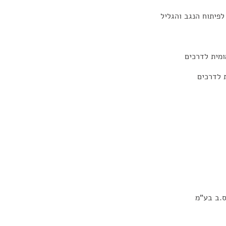
פיתוח הנגב והגליל
מית לדרכים
 לדרכים
ס.ב בע"מ