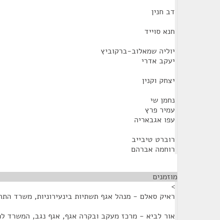
דב חנין
חנא סוייד
יוליה שמאלוב-ברקוביץ
יעקב אדרי
יצחק וקנין
נחמן שי
עמיר פרץ
עפו אגבאריה
רוברט טיבייב
רוחמה אברהם
מוזמנים
¶
>
ראיק סאלם - מנהל אגף תשתיות בינעירוניות, משרד התח
אור לביא - מרכז מעקב ובקרה אגף, אגף נגב, המשרד לפ