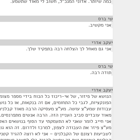
כמה שיותר. אדוני המנכ"ל, חשוב לי מאוד שתשמע.
שי ברס
¶
אני מקשיב.
יעקב אדרי
¶
אני גם מאחל לך הצלחה רבה בתפקיד שלך.
שי ברס
¶
תודה רבה.
יעקב אדרי
¶
הנושא של פיזור, של אי-ריכוז כל הכוח בידי מספר מצומ
הפונקציות, לגבי כל התחומים, אם זה בנקאות, או כל נוש
עבודות שמע"צ עושה. מע"צ מעסיקה הרבה מאוד קבלנים 
מאוד עובדים סביב העניין הזה. הרבה אנשים מתפרנסים.
אני חייב לומר שאני לא התעמקתי עד הסוף בנושאים האל
מע"צ פיזר את העבודה לצפון, למרכז ולדרום. זה הוא גו
לשביעות רצונם של הקבלנים – אני לא רוצה להגיד קטנים