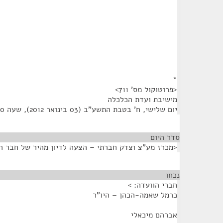
*
<פרוטוקול מס' 711>
מישיבת ועדת הכלכלה
יום שלישי, ח' בטבת התשע"ב (03 בינואר 2012), שעה 13:00
סדר היום
<מכרז מע"צ וצדק חברתי – הצעה לדיון מהיר של חבר ה
נכחו
¶
חברי הוועדה: >
כרמל שאמה-הכהן – היו"ר
אברהם מיכאלי