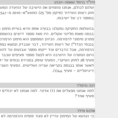
היו"ר כרמל שאמה-הכהן
¶
שלום לכולם, אנחנו פותחים את הישיבה של הוועדה המשו
ח
במספר רב של ישיבות.
בהשלמת החקיקה נתקלנו בבעיה אחת והיא בעיית מימון 
בכמה מאות מליוני שקלים. היו מאז מספר דיונים בהשת
פתרון מימוני לרפורמה. הכיוון המסתמן הוא מימון הרפורמ
בנכסי הנדל"ן של רשות השידור, דבר שנבדק ונמצא כפתר
הרפורמה, אבל הדברים עוד ייקחו מספר שבועות עד להש
היום המטרה של הישיבה היא לפצל מספר סעיפים שכבר ה
סעיף 28 לחוק העיקרי, הסעיף עוסק במכירת נכסים על 
לאשר אותו בכנסת בקריאה שנייה ושלישית. הסעיף השני 
דיגיטליים – סעיף 44(ו).
דנה נויפלד
¶
למה אנחנו מפצלים את (ז) אדוני. למה אנחנו לא יכולים 
סעיף אחד?
אלכס מילר
¶
כי הנושא של המימון עדיין לא סגור סופית והרפורמה לא 