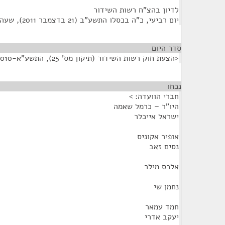
לדיון בהצ"ח רשות השידור
יום רביעי, כ"ה בכסלו התשע"ב (21 בדצמבר 2011), שעה 10:45
סדר היום
<הצעת חוק רשות השידור (תיקון מס' 25), התשע"א-2010.>
נכחו
¶
חברי הוועדה: >
היו"ר – כרמל שאמה
ישראל אייכלר
אופיר אקוניס
נסים זאב
אלכס מילר
נחמן שי
חמד עמאר
יעקב אדרי