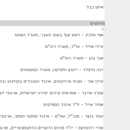
איתן כבל
מוזמנים
¶
>
אפי מלכין - ראש ענף באגף השכר, משרד האוצר
עידו אזיל - עו"ד, משרד רוה"מ
אבי כהן - משרד רוה"מ
דנה נויפלד - ייעוץ וחקיקה, משרד המשפטים
עידן אור - מנהל פרויקטים, איגוד העובדים בקולנוע ובטל
עפרה אייבר - אחראית קידום יצירה ישראלית, ארגוני יו
אמיר אייל - יו"ר איגוד המפיקים
שחר בוצר - מנכ"ל, שח"ם - איגוד שחקני המסך, ארגוני 
אורי רוזנווקס - יו"ר פורום היוצרים הדוקומנטריים, ארגו