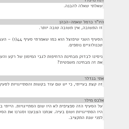
דנה נויפלד
¶
שאלתי שאלה להבנה.
היו"ר כרמל שאמה-הכהן
¶
זו התשובה, אין תשובה טובה יותר.
הסעיף השני שיפוצל הוא
טכנולוגיים נוספים.
ניסינו לבדוק מבחינת הדחיפות לגבי המימון של רקע והע
את זה מבחינה משפטית?
אתי בנדלר
¶
זה קצת בעייתי, כי יש שם עוד בקשות והסתייגויות לסעיף
אלכס מילר
¶
על הסעיף הזה ספציפית לא היו שום הסתייגויות. הייתי 
היו הסתייגויות ושום בעיה. אנחנו הצבענו וסגרנו את הסע
לפני שנת התקציב.