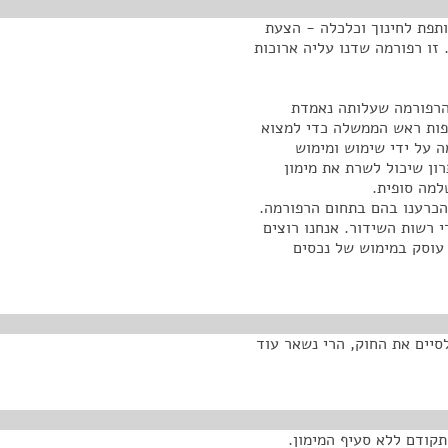
תפת לחינוך וכלכלה - הצעת
וק רשות השידור (תיקון מס' 25) התשע"א-2010 מ-541. זו רפורמה שדנו עליה ארוכות
הרפורמה שעלותה נאמדת
תפות ראש הממשלה כדי למצוא
ה על ידי שימוש ומימוש
ון שיכול לשרת את מימון
למה סופית.
כרענו בהם בתחום הרפורמה.
ידי רשות השידור. אנחנו רוצים
עוסק במימוש של נכסים
לסיים את החוק, הרי נשאר עוד
תקודם ללא סעיף המימון.