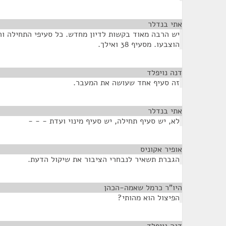
אתי בנדלר
¶
יש הרבה מאוד בקשות לדיון מחדש. כל סעיפי התחילה וה
הוצבעו. מסעיף 38 ואילך.
דנה נויפלד
¶
זה סעיף אחד שעושה את המעבר.
אתי בנדלר
¶
לא, יש סעיף תחילה, יש סעיף מינוי ועדת - - -
אופיר אקוניס
¶
הגברת תשאיר לנבחרי הציבור את שיקול הדעת.
היו"ר כרמל שאמה-הכהן
¶
הפיצול הוא מהותי?