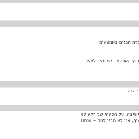
 כמו שאמרתי סעיף 44(ו) – העברת תכנים באמצעים
רוץ האתיופי. יש מצב לפצל
 הזה.
בישיבה, על הסעיף של רקע לא
יף, אני לא מבין למה - אנחנו