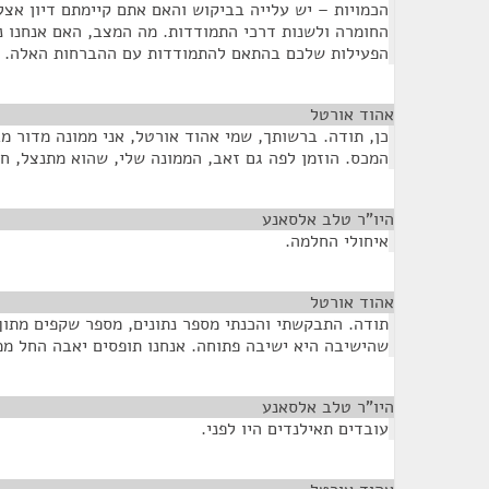
הכמויות – יש עלייה בביקוש והאם אתם קיימתם דיון אצל
החומרה ולשנות דרכי התמודדות. מה המצב, האם אנחנו נ
הפעילות שלכם בהתאם להתמודדות עם ההברחות האלה.
אהוד אורטל
¶
כן, תודה. ברשותך, שמי אהוד אורטל, אני ממונה מדור 
המכס. הוזמן לפה גם זאב, הממונה שלי, שהוא מתנצל, חו
היו"ר טלב אלסאנע
¶
איחולי החלמה.
אהוד אורטל
¶
תודה. התבקשתי והכנתי מספר נתונים, מספר שקפים מתוך
שהישיבה היא ישיבה פתוחה. אנחנו תופסים יאבה החל ממאי 09
היו"ר טלב אלסאנע
¶
עובדים תאילנדים היו לפני.