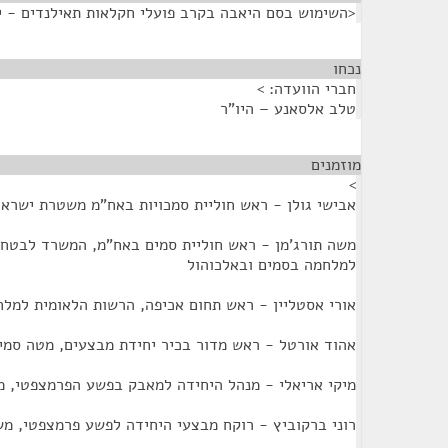
<השימוש בסם היאבה בקרב פועלי חקלאות תאילנדים - 
נכחו
¶
חברי הוועדה: >
טלב אלסאנע – היו"ר
מוזמנים
¶
>
אבישי גולן - ראש חוליית סמכויות באח"מ משטרת ישראל
משה תורג'מן - ראש חוליית סמים באח"מ, המשרד לבטחון
למלחמה בסמים ובאלכוהול
אורי אסטליין - ראש תחום אכיפה, הרשות הלאומית למלח
אהוד אורטל - ראש מדור בכיר יחידת מבצעים, מטה סמי
מיקי אריאלי - מנהל היחידה למאבק בפשע הפרמצפטי, 
רוני ברקוביץ - רוקח מבצעי היחידה לפשע פרמצפטי, מ