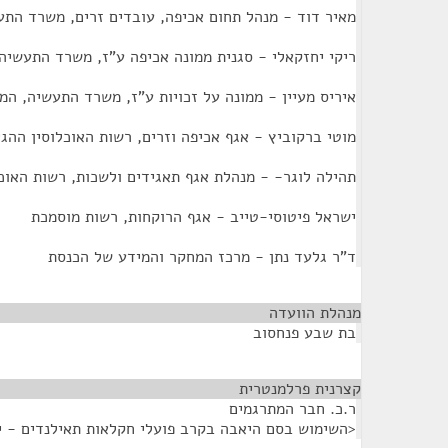
מאיר דוד - מנהל תחום אכיפה, עובדים זרים, משרד הת
ריקי יחזקאלי - סגנית ממונה אכיפה ע"ז, משרד התעשיה
איריס מעיין - ממונה על זכויות ע"ז, משרד התעשיה, ה
מוטי ברקוביץ - אגף אכיפה וזרים, רשות האוכלוסין ההג
תהילה לוגר- - מנהלת אגף תאגידים ולשכות, רשות האוכל
ישראל פיטוסי-טייב - אגף הרוקחות, רשות מוסמכת
ד"ר גלעד נתן - מרכז המחקר והמידע של הכנסת
מנהלת הוועדה
¶
בת שבע פנחסוב
קצרנית פרלמנטרית
¶
ר.כ. חבר המתרגמים
<השימוש בסם היאבה בקרב פועלי חקלאות תאילנדים - 