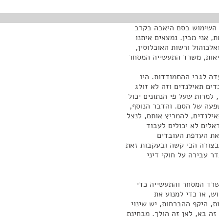
א השימוש בסם היאבה בקרב
, אני מבין. נמצאים איתנו
לכוהול ורשות האוכלוסין,
יאות, משרד התעשייה המסחר
דה לגבי ההתמודדות. היו
ים תאילנדים וזה לא זולג
 למרות שעל פי הנתונים יכול
פעה של הסם. והדבר הנוסף,
ילנדים, להמריץ אותם, לנצל
אלים לא יכולים לעבוד
 את העדפת העובדים
בצורה הכי קשה ובעקבות זאת
 עבירה על חוקי דיני
שרד המסחר והתעשייה כדי
ש, או כדי למנוע את
, היקף ההברחות, יש שינוי
זה בא, לאן זה הולך. מבחינת