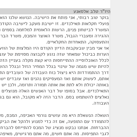
היו"ר טלב אלסאנע
¶
בוקר טוב רבותי, אני פותח את הישיבה. הנושא שלנו הו
פועלי חקלאות תאילנדים. זו ישיבת מעקב לישיבה הקודמת
המשרד לביטחון פנים, הרשות הלאומית למלחמה בסמים וא
ההגירה ומעברי הגבול, משרד האוצר והמכס, משרד הבר
והתעסוקה, התאחדות החקלאיים.
אז אני מבין שבעקבות הדיון הקודם היו המלצות של הווע
הערות כביכול שמאחר שזה נוגע לקבוצה מסוימת של עובד
לכלל האוכלוסייה ההתייחסות היא קצת מקלה בעניין הזה,
להיות שיש מגמה של שינוי בגלל המחיר הזול ובגלל ההש
דרך ההתמודדות היא ניצול כוח העבודה של העובדים התא
אותם, לעשוק אותם ואז המעסיקים נהנים ואז עובדים ישר
באותה יכולת ולא לתת את אותה תמורה ותרומה, ולכן יש
התאילנדים. אבל בסופו של דבר האנשים האלה מנוצלים 
נאלצים להשתמש בסם. הדבר הזה לא מקובל, הוא גם בגדר
העבודה.
השאלה הנשאלת היא מה עושים גורמי האכיפה, המכס, מ
להתמודד עם התופעה, אם זה כדי למנוע ולהקל את הביקו
ההברחות. אנחנו נבקש מנציג של המכס להתייחס להברחות
לגבי התפיסות. מה אתם חשים, מה אתם מרגישים, מאיפה 