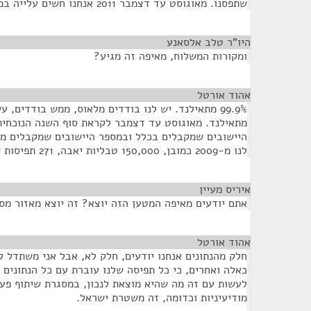
שתפסנו. מאוגוסט עד דצמבר 2011 אנחנו חשים עלייה במספר היישובים.
היו"ר טלב אלסאנע
¶
ומקורות המשלוח, מאיפה זה מגיע?
אהוד אורטל
¶
99.9% מתאילנד. יש לנו בודדים מלאוס, ממש בודדים, 
מתאילנד. מאוגוסט עד דצמבר לקראת סוף השנה הנוכחית 
היישובים שמקבלים בכלל ובמספר היישובים שמקבלים מש
לנו מ-2009 כמובן, 150,000 טבליות יאבה, 271 תפיסות שמיועדות לכ-135 יישובים.
איריס מעיין
¶
אתם יודעים מאיפה המטען הזה יוצא? זה יוצא מאזור מס
אהוד אורטל
¶
חלק מהנתונים אנחנו יודעים, חלק לא, אבל אני משתדל לא
כאלה ואחרים, כי כל תפיסה שלנו עוברת עם כל הנתונים
לעשות עם זה מה שהיא מוצאת לנכון, במסגרת שיתוף פעול
מודיעיניות וכדומה, זה משטרת ישראל.