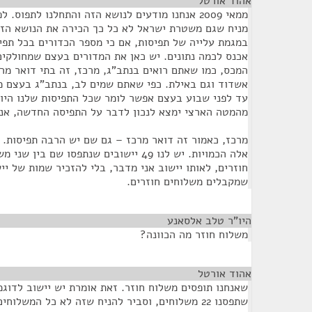
אהוד אורטל
¶
ממאי 2009 אנחנו מודעים לנושא הזה והתחלנו לתפוס. 
מניח שגם משטרת ישראל לא כל כך הכירה את הנושא הזה.
במגמת עלייה של תפיסות, אם כי מספר הכדורים בכל תפי
אכנס לכמה נתונים. יש כאן את המדורים בעצם שמחולקים
המכס, כמו שאתם רואים בנתב"ג, מרכז, זה בתי דואר מרכ
אשדוד וגם באילת. כפי שאתם שמים לב, בנתב"ג בעצם מ
עד לפני שבוע בעצם אפשר לומר שכל התפיסות שלנו היו 
מהמטה הארצי ימצא לנכון לדבר על התפיסה החדשה, אנ
מרכז, כאמור זה דואר מרכז – גם שם יש הרבה תפיסות. ח
חוזרים, לאותו יישוב אני מדבר, בלי להזכיר שמות של יי
שמקבלים משלוחים חוזרים.
היו"ר טלב אלסאנע
¶
משלוח חוזר מה הכוונה?
אהוד אורטל
¶
שאנחנו תופסים משלוח חוזר. זאת אומרת יש יישוב לדוגמ
שתפסנו 22 משלוחים, וסביר להניח שזה לא כל המשלו