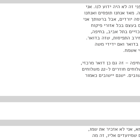
לפני זה לא היה ידוע לנו. אני
 מאז אנחנו תופסים ואנחנו
סה יורדים, אבל ברשותך אני
 בעצם בכל אזורי פיקוח
זיים בתל אביב, בחיפה,
ירב התפיסות, שזה בדואר.
בדואר ואם ידידי משה
י אשמח.
יפה – זה גם כן דואר מרכזי,
אלה הכמויות. יש לנו 49 יישובים שנתפסו שם בין שני משלוחים חוזרים ל-22 משלוחים
שובים. ישנם יישובים כאמור
א, אני לא אזכיר את שמו,
חים שמיועדים אליו, זה מה