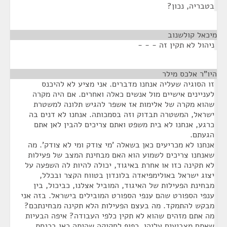
בטבריה, נכון?
מיכאל קולשנוב
¶
ניהול לא תקין זה - - -
היו"ר אלכס מילר
¶
זו הסוגיה שעליה אנחנו מדברים. אני מציע לא להיכנס
לעניינים אישיים מול אנשים כאלה ואחרים. אם היה מקרה
שהוא מקרה של אלימות אז אשפר להגיש תלונה למשטרת
ישראל, המשטרה תבדוק וזה בסמכותה. אנחנו לא דנים בה
כרגע, אנחנו לא בית משפט ואתם צריכים להבין לאן אתם
הגעתם.
אנחנו לא מכריעים כאן בשאלה 'מי צודק ומי לא צודק'. מה
שאנחנו צריכים לשמוע הוא האם מבחינת המצב של פעילות
לא תקינה כזו או אחרת באיגוד, יכולה להיות לה השפעה על
יצוג ישראל באולימפיאדה בלונדון בטווח הקצר ובכלל,
מבחינת הפעילות של האיגוד, המוביל אצלנו, כביכול, בין
ענפי הספורט שהם ענפי הספורט המובילים בישראל. בזה אני
מבקש להתמקד. מה בעצם הפעילות הלא תקינה מבחינתכם?
מה אתם מזהים שהוא לא תקין כלפי העבודה? איפה הבעיות
שאתם מצביעים עליהן, כפוף לחקיקה שהיתה כאן בכנסת