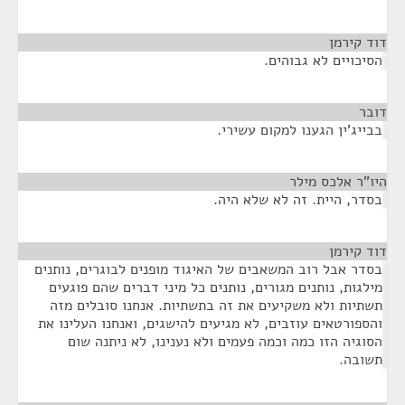
דוד קירמן
¶
הסיכויים לא גבוהים.
דובר
¶
בבייג'ין הגענו למקום עשירי.
היו"ר אלכס מילר
¶
בסדר, היית. זה לא שלא היה.
דוד קירמן
¶
בסדר אבל רוב המשאבים של האיגוד מופנים לבוגרים, נותנים
מילגות, נותנים מגורים, נותנים כל מיני דברים שהם פוגעים
תשתיות ולא משקיעים את זה בתשתיות. אנחנו סובלים מזה
והספורטאים עוזבים, לא מגיעים להישגים, ואנחנו העלינו את
הסוגיה הזו כמה וכמה פעמים ולא נענינו, לא ניתנה שום
תשובה.