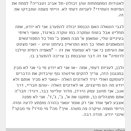
לאגודות המתפתחות שהן זבולון-תל אביב וטבריה? לפתח את
הפיתוח העתידי? לעניות דעתי לא. הייתי מצפה שתבדקו את
זה.
לגבי השאלה האם הכנסת יכולה להתערב אני לא יודע, אתה
תחליט אבל בטוח שמקרה כמו שקרה באיגוד, שאני ראיתי
בעיניים שלי, שמאמן א' מכה מאמן ב' מול כל הספורטאים
והמאמנים ואחר כך הוא התראיין בעיתון שיש - ואני מצטט
את העיתון כי אני לא שמעתי את זה - "מאפיה רוסית שילכו
לרוסיה" אז זה דבר שהכנסת כן צריכה להתערב בו.
ולכן, לעניות דעתי, אתה -או אני לא יודע מי כי אני לא מבין
במנגנון הזה, צריך להקים איזשהו גוף שיבדוק את הדברים
לעומקם ואולי יגיד לאדונים האלה -שאני לא מכיר אותם ולא
יודע מה הם מייצגים, או לאדונים האלה -שהם חבריי, דרך
אגב, אני תושב עמק הירדן, מדור שלישי כבר, ויגיד: חבר'ה
אתם מתנהלים כך, תתקנו את א', ב', ג',ד'. אני לא מפנה
אצבע לאף אחד אני רק אומר שאני כהורה מופתע לרעה ומזה
הייתי מצפה שיקרה פה משהו. איך? מה? מי מזיז? מי מבקר?
אינני יודע. תודה רבה.