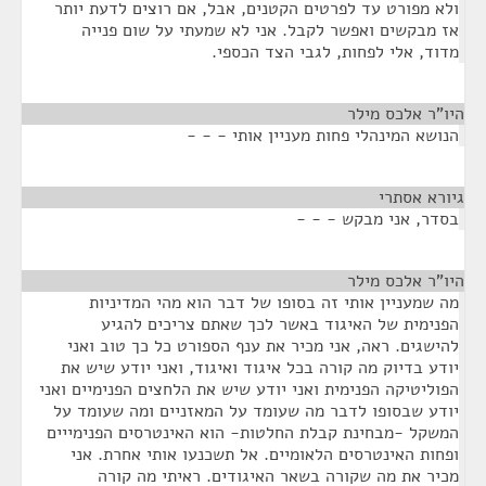
ולא מפורט עד לפרטים הקטנים, אבל, אם רוצים לדעת יותר
אז מבקשים ואפשר לקבל. אני לא שמעתי על שום פנייה
מדוד, אלי לפחות, לגבי הצד הכספי.
היו"ר אלכס מילר
¶
הנושא המינהלי פחות מעניין אותי - - -
גיורא אסתרי
¶
בסדר, אני מבקש - - -
היו"ר אלכס מילר
¶
מה שמעניין אותי זה בסופו של דבר הוא מהי המדיניות
הפנימית של האיגוד באשר לכך שאתם צריכים להגיע
להישגים. ראה, אני מכיר את ענף הספורט כל כך טוב ואני
יודע בדיוק מה קורה בכל איגוד ואיגוד, ואני יודע שיש את
הפוליטיקה הפנימית ואני יודע שיש את הלחצים הפנימיים ואני
יודע שבסופו לדבר מה שעומד על המאזניים ומה שעומד על
המשקל -מבחינת קבלת החלטות- הוא האינטרסים הפנימייים
ופחות האינטרסים הלאומיים. אל תשכנעו אותי אחרת. אני
מכיר את מה שקורה בשאר האיגודים. ראיתי מה קורה