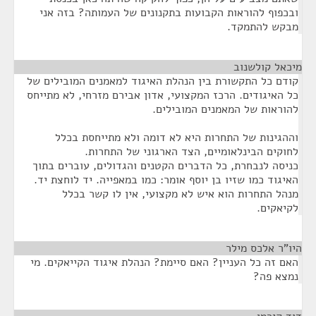
ובכפוף להוראות הקבועות בתקנונים של העמותה? בזה אני
מבקש להתמקד.
מיכאל קולשנוב
¶
קודם כל התקשורת בין הנהלת האיגוד למאמנים המובילים של
כל האיגודים. הרכז המקצועי, אדון אבירם מזרחי, לא מתייחס
להוראות של המאמנים המובילים.
וההגינות של התחרות היא לא דומה ולא מתייחסת בכלל
לחוקים הבינלאומיים, הצד הארגוני של התחרות.
כניסה לנבחרת, כל הדברים הקטנים והגדולים, עוברים בתוך
האיגוד כמו שזיו בן יוסף אומר: כמו במאפייה. יד לוחצת יד.
מנהל התחרות הוא איש לא מקצועי, אין לו קשר בכלל
לקיאקים.
היו"ר אלכס מילר
¶
האם זה כל העניין? האם סיימת? הנהלת איגוד הקייאקים. מי
נמצא פה?