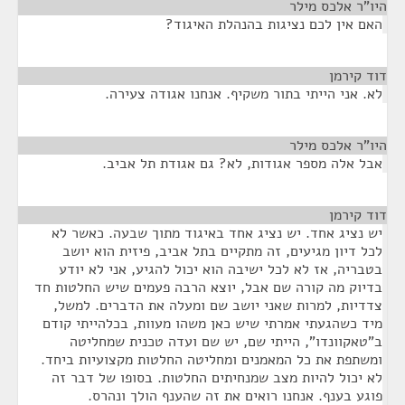
היו"ר אלכס מילר
¶
האם אין לכם נציגות בהנהלת האיגוד?
דוד קירמן
¶
לא. אני הייתי בתור משקיף. אנחנו אגודה צעירה.
היו"ר אלכס מילר
¶
אבל אלה מספר אגודות, לא? גם אגודת תל אביב.
דוד קירמן
¶
יש נציג אחד. יש נציג אחד באיגוד מתוך שבעה. כאשר לא
לכל דיון מגיעים, זה מתקיים בתל אביב, פיזית הוא יושב
בטבריה, אז לא לכל ישיבה הוא יכול להגיע, אני לא יודע
בדיוק מה קורה שם אבל, יוצא הרבה פעמים שיש החלטות חד
צדדיות, למרות שאני יושב שם ומעלה את הדברים. למשל,
מיד כשהגעתי אמרתי שיש כאן משהו מעוות, בכלהייתי קודם
ב"טאקוונדו", הייתי שם, יש שם ועדה טכנית שמחליטה
ומשתפת את כל המאמנים ומחליטה החלטות מקצועיות ביחד.
לא יכול להיות מצב שמנחיתים החלטות. בסופו של דבר זה
פוגע בענף. אנחנו רואים את זה שהענף הולך ונהרס.