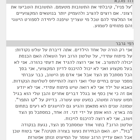
דוד מלכא
¶
'על פניו', קיבלתי את התשובות מטעמם. התשובות השביעו את
רצוני. אם רוצים להציב ולהעמיק יותר בנושאים המקצועיים
אז המלצתי להם שכל מי שצריך שיפנה ליחידה לספורט הישגי
והם פתוחים לשמוע.
רפי גרבר
¶
אני רק הורה של אחד הילדים. אתה דיברת על שלש נקודות:
על פיתוח עתידי, על שלטון הרוב ועל השאלה האם הכנסת
יכולה להתערב. אז אני רוצה להגיד את דעתי כהורה. אני לא
בעל מקצוע ואני לא יכול להיכנס לדיון המקצועי, אני בסך
הכל מסתכל מן הצד אבל אני אדם מן הישוב, כבר עברתי
מספר שנים בחיים שלי ואני רוצה להתייחס לשלושת הנקודות.
כאבא של ילד אני לא רואה שיש פיתוח עתידי. אני לא יודע
אם זה כי אין כסף או בגלל דברים אחרים והבן שלי הוא בגיל
חמש עשרה ומשהו, כמעט שש עשרה. בדיוק על "קו התפר".
שמונה שנים הוא מתאמן והגיע גם להישגים לא רעים בתחום
פה בארץ. הוא אומן על ידי דני. זה אחד, כמסתכל מן הצד
ושוב, אני לא רוצה להיכנס לויכוח.
שלטון הרוב? בתור אחד שמסתכל מן הצד, נגעת בנקודה
"בול". יש. האם הבחירות נעשו בצורה תקינה? אני בטוח שכן
אבל האם עדיין הרוב שומר על המיעוט ונותן אפשרות