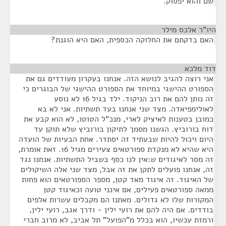
שם והוא יפסוק.
היו"ר אלכס מילר
¶
האם בדקתם את החלוקה הכספית, האם היא הוגנת?
דוד מלכא
¶
אני רוצה להגיב לנושא הזה. אנחנו בעקרון מעודדים גם את
הספורט ההישגי במיוחד את הספורט ההישגי של הבוגרים כי
זה נותן להם את רוב הניקוד. ילד בגיל 16 לא נוסע
לאולימפיאדה. מצד שני אנחנו בעד תשתיות. אני לא בא
כמובן בטענות לאיציק לארי, מנכ"ל הטוטו, לא הוא קבע את
דוח בורוביץ. הגשנו מסמך לתיקון בורוביץ שלא תוקן עד
היום ויכול להיות שבעתיד זה יסתדר. אחת הבעיות של הועדה
היא שהיא לא מנקדת ספורטאים צעירים מגיל 16. זאת אומרת,
זה מסר לאיגודים ש:אין לנו כסף בשביל התשתיות. אנחנו נגד
זה, אנחנו פועלים לתקן את זה אבל, מצד שני אלה השיקולים
של האיגוד. זה איגוד מאד קטן, מספר הספורטאים הוא פחות
ממאה ספורטאים פעילים, אם אינני טועה וכאיגוד קטן
המקורות שלו לא גדולים. מאתנו הם מקבלים עשרות אלפים
בודדים. אם היה להם את רועי ילין - ודרך אגב, רועי ילין,
ורמזת עכשיו, הוא בכלל מ"הפועל" תל אביב, לא מרוב חברי