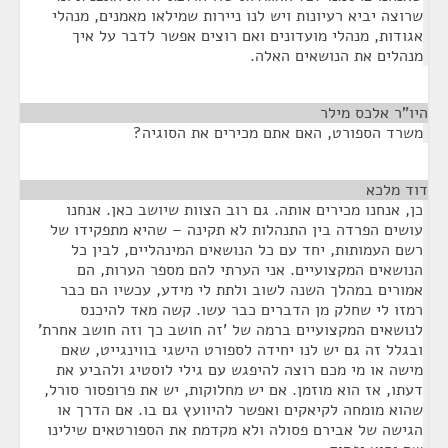
שרוצה יביא רעיונות ויש לנו ניירות שמילאו מאמנים, מנהלי
אגודות, מנהלי מועדונים ואם רוצים אפשר לדבר על איך
מנהלים את הנושאים האלה.
היו"ר אלכס מילר
¶
משרד הספורט, האם אתם מכירים את הסוגיה?
דוד מלכא
¶
כן, אנחנו מכירים אותה. גם רוב הצוות שיושב כאן. אנחנו
עושים הפרדה בין התנהלות לא תקינה – שהיא מתפקידו של
רשם העמותות, יחד עם כל הנושאים המינהליים, לבין כל
הנושאים המקצועיים. אני הערתי להם מספר הערות, הם
אמורים במהלך השנה לשוב ולתת לי מידע, עכשיו הם כבר
רמזו לי שחלק מן הדברים כבר עשו. קשה מאד להיכנס
לנושאים המקצועיים ברמה של 'זה חושב כך וזה חושב אחרת'
ובגלל זה גם יש לנו יחידה לספורט הישגי בווינגייט, שאם
מישה או מי מכם רוצה להיפגש עם גילי לוסטיג ולהביע את
דעתו, אז הוא מוזמן. אם יש מחלוקות, יש את פרופסור סורל,
שהוא מומחה לקיאקים ואפשר להיוועץ גם בו. אם הדרך או
הגישה של אבירם פסולה ולא מקדמת את הספורטאים שילינו