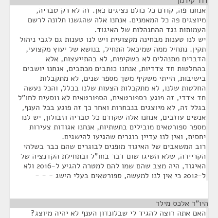
דוד קירמן
¶
אנחנו פה, קודם כל כולם נציגים כאן. זה לא רק טבריה,
מיוצגים פה כל המאמנים. אנחנו אלה שהגשנו תלונה לרשם
העמותות נגד ההתנהלות של האיגוד.
יש לנו טענות מבחינה מקצועית ויש לנו טענות גם לגבי ניהול
תקין. נתחיל ממה שמיכאל התחיל, בנושא של יעוץ מקצועי,
הדברים מתנהלים לא בשקיפות, לא בהתייעצות, אלא
בהחלטות חד צדדיות, אנחנו כותבים מכתבים, אנחנו יושבים
בישיבות, הייתי משקיף משך מספר שנים, לא מתקבלות
החלטות שלנו, לא מתקבלות הצעות שלנו בכלל, והכל נעשה
חד צדדי, זה פוגע בספורטאים, הספורטאים לא נוסעים לחו"ל
בגלל זה, לא מיוצגים בנבחרות ואחר כך זה פוגע בכל הענף,
אנשים עוזבים, אנחנו אלה שקודם כל טבריה וזבולון, יש לנו
מספר ספורטאים מובילים בתשתיות, אנחנו אגודות צעירות
יחסית, ואין לנו עדיין בוגרים שהגיעו להישגים.
רוב המשאבים של האיגוד מופנים לבוגרים שהם כבר בשלהי
הקריירה, שלא השיגו שום דבר בחו"ל ובתחילת הקדנציה של
האיגוד, היה מצב שהם שמו להם למטרה להגיע ל-2016 ולא
ל-2012 כי אין לנו למעשה, ספורטאים בעלי הישג - - -
היו"ר אלכס מילר
¶
האם אתה רוצה להגיד לי שבלונדון הענף לא יהיה מיוצג?