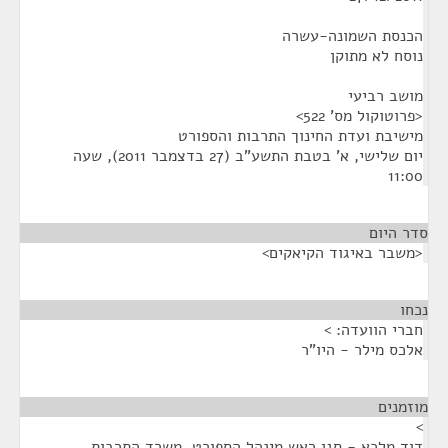
הכנסת השמונה-עשרה
נוסח לא מתוקן
מושב רביעי
<פרוטוקול מס' 522>
מישיבת ועדת החינוך התרבות והספורט
יום שלישי, א' בטבת התשע"ב (27 בדצמבר 2011), שעה
11:00
סדר היום
<משבר באיגוד הקיאקים>
נכחו
¶
חברי הוועדה: >
אלכס מילר - היו"ר
מוזמנים
¶
>
דוד מלכא - סגן ראש מינהל הספורט, משרד התרבות