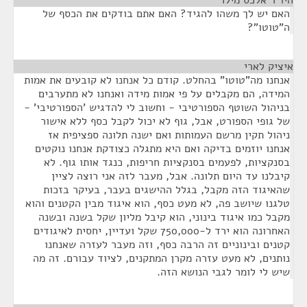
היו"ר אלכס מילר
¶
האם יש לך משהו להגיד? האם אתם בודקים את הכסף של
ה"טוטו"?
איציק לארי
¶
אנחנו מה"טוטו" בהחלט. קודם כל אנחנו לא קובעים את אמות
המידה, הם מקבלים על פי אמות מידה ואנחנו לא מתערבים
בניהול השוטף הספורטיבי - וחשוב לי להדגיש 'הספורטיבי' -
של גופי הספורט, אבל, גוף לא יכול לקבל כסף ללא אישור
ניהול תקין מרשם העמותות ואם ישנה תלונה ספציפית אז
אנחנו יוזמים בדיקה ואם היא מתגלה כצודקת אנחנו נוקטים
בסנקציות, לפעמים בסנקציות חריפות, כנגד אותו גוף. לא
קיבלנו עד היום תלונה. אבל, מעבר לזה אני רוצה לציין
שהאיגוד הזה מקבל, בגלל ההישגים בעבר, בעיקר בזכות
טלגנו שיושב פה, לא מעט כסף, הוא איגוד מבין הקטנים והוא
מקבל כמו איגוד בינוני, הוא קיבל מליון שקל בשנה ובשנה
האחרונה הוא ירד ל-750,000 שקל ועדיין, יחסית לאיגודים
קטנים ובינוניים זה הרבה כסף, וזה מעבר לעזרה שאנחנו
נותנים, לא מעט עזרה מקרן המתקנים, לציוד עבורם. זה מה
שיש לי לומר לגבי הנושא הזה.