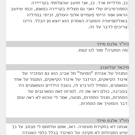
כן, מדליית ארד. כן, אני חושב שהצלחתי בקרייירה
הספורטיבית שלי ואני גם מצליח בקריירה כמאמן, וכמו שיושב
הראש אמר הייתי פעמיים אלוף העולם, זכיתי במדליה
באולימפיאדה והמקרה האחרון הוא יוצא מן הכלל. היינו
צריכים לדבר על זה.
היו"ר אלכס מילר
¶
מה המקרה? ספר לנו קצת.
מיכאל קולשנוב
¶
המנהל של אגודת "הפועל" תל אביב הוא גם המזכיר של
איגוד הקיאקים, הגיזבר של איגוד הקיאקים, התנפל על אחד
המאמנים, התחיל להרביץ לו, כשכל הילדים והמאמנים היו
בסביבה, כולם ראו את זה. למרות זאת המארגנים של
התחרות, מנהל התחרות, מנשה, אמר לי שהוא לא ראה שום
דבר והמשיך את התחרות.
היו"ר אלכס מילר
¶
אנחנו לא בחקירת משטרה. ראו, אתם שלחתם לי מכתב על כך
שיש התנהלות לא תקינה של האיגוד בכלל כלפי האגודה