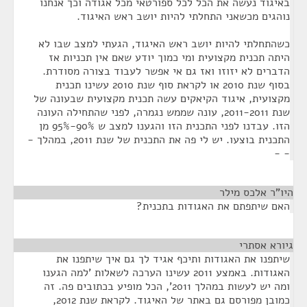
באיגוד נעשה את הכל לכל ספורטאי מכל אגודה וכך אנחנו
נוהגים מכשאני התחלתי להיות יושב ראש האיגוד.
כשהתחלתי להיות יושב ראש האיגוד, הגעתי למצב שבו לא
היתה תכנית מקצועית ומי כמוך יודע שאם אין תכניות אז
הדברים לא יזוזו ואז גם אי אפשר לעבוד בצורה מסודרת.
בסוף שנת 2010 או לקראת סוף שנת 2010 עשינו תכנית
מקצועית, איגוד הקיאקים עשה תכנית מקצועית שבעונה של
שנת 2011-2011, עונה שממש נגמרה, לפני שהתחילה העונה
הזו. עבדנו לפני התכנית הזו והגענו למצב ש 90%-95% מן
התכנית בוצעו. יש לי פה את התכנית של שנת 2011, במהלך -
- -
היו"ר אלכס מילר
¶
האם שיתפתם את האגודות בתכנית?
גיורא אסתרי
¶
שיתפנו את האגודות ותיכף אגיד לך גם איך שיתפנו את
האגודות. באמצע 2011 עשינו הערכה לשאלות 'למה הגענו
ומה יש לעשות במהלך 2011', הכל מופיע בכתובים פה. זה
כמובן מפורסם גם באתר של האיגוד. לקראת שנת 2012,