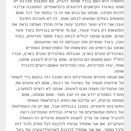
השאלה היא האם בכלל אפשר להגיע, עם המנגנון שכרגע יש
אותו באיגוד הקיאקים להישגים בינלאומיים. התשובה צריכה
להיות תקינה. אנחנו גם נבחן את זה כי בסופו של דבר אתם
נמצאים בעולם שפשוט לבחון אותו. זה לא מערכת החינוך
שבה אני יודע ששר החינוך עשה איזה מהלך ואנחנו נראה את
התוצאות רק בעוד עשור, עם מי שיסיים בגרויות בעוד עשר
שנים. אתכם אנחנו יכולים לבחון בעוד מספר חודשים, בעוד
שנה, בעוד שנתיים ומה שבניתם זה מה שהשגתם.
אנחנו גם רואים מה התוצאות של הספורטאים האחרים
באיגודים שונים בארץ, שנבלמו באיגודים שונים בארץ, עברו
לחו"ל ושם פתאום הם מזנקים. אתם צריכים לשכנע אותנו,
אותי, שזו המדיניות, שזו המדיניות שאתם רוצים להוביל
אותה.
אם אנחנו מזהים שהמדיניות היא הפוכה וזה בעצם כדי לשמור
על איזשהו מעמד של האיגוד אז רבותי, אתם לא עושים את
מה שהמדינה מצפה מכם לעשות. אנחנו לא רוצים להתערב,
משרד הספורט יודע את זה טוב מאד. אתם עמותה, אתם
עמותה פרטית, יש עליכם את החוק הבינלאומי שאוסר
התערבות חיצונית, כמובן בגבולות אבל, אם יש פה השתלטות
של כוחות שמשפיעים על הראייה הכללית שהמדינה רוצה
להוביל אותה אז צריך לשנות ולעשות שינויים וזו השאלה
העיקרית. אם אני אתחיל עכשיו להיכנס לכל פסיק ולכל דוח
ולכל מספר, אם אני אתחיל להיכנס לאינטיליגנציה של בעל