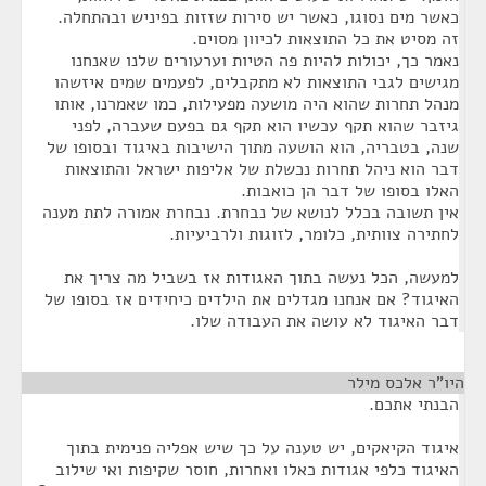
כאשר מים נסוגו, כאשר יש סירות שזזות בפיניש ובהתחלה.
זה מסיט את כל התוצאות לכיוון מסוים.
נאמר כך, יכולות להיות פה הטיות וערעורים שלנו שאנחנו
מגישים לגבי התוצאות לא מתקבלים, לפעמים שמים איזשהו
מנהל תחרות שהוא היה מושעה מפעילות, כמו שאמרנו, אותו
גיזבר שהוא תקף עכשיו הוא תקף גם בפעם שעברה, לפני
שנה, בטבריה, הוא הושעה מתוך הישיבות באיגוד ובסופו של
דבר הוא ניהל תחרות נכשלת של אליפות ישראל והתוצאות
האלו בסופו של דבר הן כואבות.
אין תשובה בכלל לנושא של נבחרת. נבחרת אמורה לתת מענה
לחתירה צוותית, כלומר, לזוגות ולרביעיות.
למעשה, הכל נעשה בתוך האגודות אז בשביל מה צריך את
האיגוד? אם אנחנו מגדלים את הילדים כיחידים אז בסופו של
דבר האיגוד לא עושה את העבודה שלו.
היו"ר אלכס מילר
¶
הבנתי אתכם.
איגוד הקיאקים, יש טענה על כך שיש אפליה פנימית בתוך
האיגוד כלפי אגודות כאלו ואחרות, חוסר שקיפות ואי שילוב