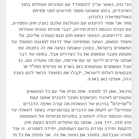
הכי נוח, כאשר צריך להתמודד עם הסוגיות שעולות בתוך
האיגודים, בזמן שאנחנו מספר חודשים לפני פתיחת
האולימפיאדה בלונדון.
מחר אני אמור להיפגש עם הקולגות שלכם בענין חוק הספורט,
עם חברת הכנסת רונית תירוש, לגבי סוגיות שונות שעולות
שם. לידיעתכם, הגשתי הצעת חוק שגם קשורה אליכם, על
מעמד המאמן, הצעה שמוסיפה שתי דרגות למנגנון המעמד של
המאמנים בישראל, כמובן שאנחנו נעשה את זה בחכמה עם
תקופת מעבר שתספק את כל הצדדים אבל, בסופו של דבר
אנחנו צריכים ליישר קו עם אירופה, עם מה שקורה שם, כך
שכל המאמנים שנמצאים כאן בארץ או מגיעים מחו"ל או
מבקשים לעלות לישראל, יקבלו את המעמד הראוי להם בענין
הזה, אצלנו כאן בארץ.
מיכאל, אתן לך לפתוח. אתה פנית אלי עם כל הנושאים
שקשורים לאיגוד הקיאקים ותוכל להכניס אותנו קצת
ל"עניינים" בהיבט של השאלות מה קורה ואיפה הדברים
עומדים? יש לקחת את הדברים בפרופרוציה באשר לשאלה עד
כמה הכנסת יכולה להתערב בסוגיות פנימיות של העמותות.
חוץ מזה, דרך אגב, אנחנו גם שוקלים לקדם הצעת חוק
להקמת יחידה נפרדת ברשם העמותות, יחידה לספורט. זו עוד
סוגיה שנבדקת, נחשוב אם נעשה את זה. אני מזמין את כל מי