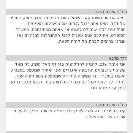
היו"ר אלכס מילר
¶
ראה, גם אם משהו קטן השאלה אם זה מבחן הוגן. ראה, בסופו
של דבר, האם אתה יכול לזהות את הפעילות הפנימית
הפוליטית ככזו שיכולה לפגוע או שאתם מבחינתכם, כמשרד
הספורט, אין לכם שום טענות לגבי ההתנהלות הפנימית ואז
אנחנו צריכים לבחון מה קורה הלאה.
דוד מלכא
¶
אני אומר שוב, להגיע לרזולוציה כזו זה מאד קשה, זה מאד
קשה, יש שבעים וארבעה איגודים ואני היחיד שמטפל בספורט
הישגי במשרד. זו המשרה היחידה שמטפלת בספורט הישגי.
להגיד לך שאני יכול להיכנס לרזולוציה כזו זה לא אבל, ברגע
שיש עניינים אנחנו - - -
היו"ר אלכס מילר
¶
קיבלת פנייה. זה לא שלא קיבלת פנייה ושאתה צריך להעלות
את זה על דעת עצמך.