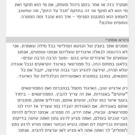
תפקיד כזה או אחר בזמן ניהול משחק, את מי הוא תוקף ואת
מי הוא לא תוקף אז זה בחזקת 'חבל על הזמן', מה שחשוב
לשמוע הוא המנגנון הפנימי - איך הוא עובד ומה המטרה
הסופית שלכם?
גיורא אסתרי
¶
מסכים אתך בענין של הנושא הפוליטי בכל מילה שאמרת. אני
לא הדוגמה לכאלה איגודים שעליהם אנחנו שומעים, אנחנו
שומעים על איגודים שיש בהם -משך הרבה הרבה שנים-
בלאגן בתחום הזה. כל ספורטאי באיגוד הקיאקים ובכל אגודה
שלא תהיה, שירצה להגיע הכי גבוה שירצה, יקבל את כל
התנאים, כמובן במסגרת האפשרויות הכלכליות של האיגוד.
רק אדגיש שוב, האיגוד מטפל בנחברות ואת הספורטאים
"עושים" באגודות. את זה צריך להבין. הספורטאים - ביחוד
בענף אישי כמו שלנו, עושים אותם, מגדלים אותם, מחנכים
אותם באגודות. אם האגודות יעבדו כמו שצריך אז יהיו לנו
ספורטאים. עכשיו, אתה יודע, זה ספורט. אנחנו יכולים להיות
הכי טובים בעולם, ואתה מגיע לרגע נתון ואתה עושה בדיקות
גופניות ובדיקות דם ואתה בשיא הכושר ואתה מגיע לרגע נתון
ו'מחליק' לך ואתה אתה לא מגיע לאן שרצית להגיע. אנחנו