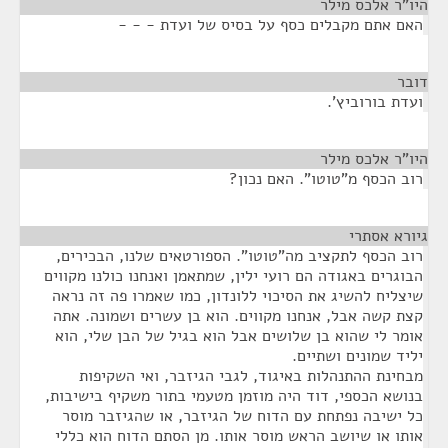
היו"ר אלכס מילר
¶
האם אתם מקבלים כסף על בסיס של ועדת - - -
דובר
¶
ועדת בורוביץ'.
היו"ר אלכס מילר
¶
רוב הכסף מ"טוטו". האם נכון?
גיורא אסתרי
¶
רוב הכסף לתקציב מה"טוטו". הספורטאים שלנו, הבכירים,
הבוגרים באגודה הם רועי ילין, שמתאמן ואנחנו כולנו מקווים
שיצליח להשיג את הסיכוי ללונדון, כמו שאמרו פה זה נראה
קצת קשה אבל, אנחנו מקווים. הוא בן עשרים ושמונה. אתה
אומר לי שהוא בן שלושים אבל הוא בגיל של הבן שלי, הוא
יליד שמונים ושתיים.
מבחינת ההתנהלות באיגוד, לגבי הגיזבר, ואי השקיפות
בנושא הכספי, דוד היה מוזמן מטעמי בתור משקיף בישיבות,
כל ישיבה נפתחת עם הדוח של הגיזבר, או שהגיזבר מוסר
אותו או שיושב הראש מוסר אותו. מן הסתם הדוח הוא כללי