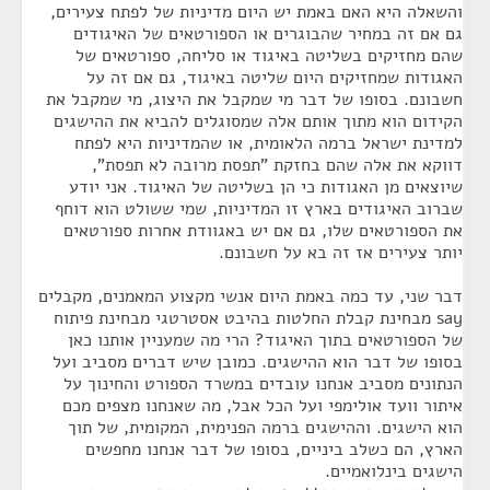
והשאלה היא האם באמת יש היום מדיניות של לפתח צעירים,
גם אם זה במחיר שהבוגרים או הספורטאים של האיגודים
שהם מחזיקים בשליטה באיגוד או סליחה, ספורטאים של
האגודות שמחזיקים היום שליטה באיגוד, גם אם זה על
חשבונם. בסופו של דבר מי שמקבל את היצוג, מי שמקבל את
הקידום הוא מתוך אותם אלה שמסוגלים להביא את ההישגים
למדינת ישראל ברמה הלאומית, או שהמדיניות היא לפתח
דווקא את אלה שהם בחזקת "תפסת מרובה לא תפסת",
שיוצאים מן האגודות כי הן בשליטה של האיגוד. אני יודע
שברוב האיגודים בארץ זו המדיניות, שמי ששולט הוא דוחף
את הספורטאים שלו, גם אם יש באגוודת אחרות ספורטאים
יותר צעירים אז זה בא על חשבונם.
דבר שני, עד כמה באמת היום אנשי מקצוע המאמנים, מקבלים
say מבחינת קבלת החלטות בהיבט אסטרטגי מבחינת פיתוח
של הספורטאים בתוך האיגוד? הרי מה שמעניין אותנו כאן
בסופו של דבר הוא ההישגים. כמובן שיש דברים מסביב ועל
הנתונים מסביב אנחנו עובדים במשרד הספורט והחינוך על
איתור וועד אולימפי ועל הכל אבל, מה שאנחנו מצפים מכם
הוא הישגים. וההישגים ברמה הפנימית, המקומית, של תוך
הארץ, הם כשלב ביניים, בסופו של דבר אנחנו מחפשים
הישגים בינלואמיים.