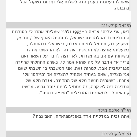
שיש לו רעיונות בענין הזה לשלוח אלי ואנחנו נשקול הכל
בתבונה.
מיכאל קולשנוב
¶
ראו, אני עליתי ארצה ב-1995 ולפני שעליתי אמרו לי בסוכנות
היהודית: תבוא למדינת ישראל, זו תהיה הארץ שלך, תבוא,
תשקיע בה, תתחיל לחיות כאזרח, כישראלי ובהתחלה,
כשעליתי ארצה לא הרגשתי את זה. לא הרגשתי את זה
בשיחות עם אביבה מזרחי, לא רוצה לדבר על השאר ואם
צריך אז אדבר על מה שהוא אמר לי, כשרק התחלתי קריירה
ספורטיבית אבל, למרות זאת, אני המשכתי כי חשבתי שאם
אני מצליח, שאם בעתיד אתחיל להצליח אז יתייחסו אלי
אחרת. כשאהיה תושב מלא של המדינה. אזרח מלא של
המדינה וזה לא קרה, זה מתחיל להיות יותר גרוע. עכשיו
קוראים לי ולמאמנים המובילים "מאפיה רוסית".
היו"ר אלכס מילר
¶
אתה זכית במדליית ארד באולימפיאדה, האם נכון?
מיכאל קולשנוב
¶