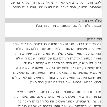
לגבי חוסר שקיפות, אני לא ראיתי אף פעם דוח של גיזבר עם
מספרים, מדויק, הכל בערך, וגם לא מיוצג, אולי פעם בשנה.
היו"ר אלכס מילר
¶
הגשת תלונה לרשם העמותות. מה התשובה?
דוד קירמן
¶
זה בטיפול כרגע. אני הגשתי תלונה בנובמבר. פנו אלי שהם
מטפלים. מעשית, הגשת התלונה, מה שגרם להגשת התלונה
הוא שהספורטאי המוביל שלנו, שהוא בן שבע עשרה, היה
אמור לנסוע לאליפות העולם וגם עם המימון שלנו הוא לא
נסע. לא משנה, זה חלק מן הדברים שקורים באיגוד.
כמו שאמרנו, יש כאן נושא של הקצאת משאבים לא נכונה
ויוצא שהאנשים שהם מובילים בענף, המאמנים, שמשקיעים
את זמנם ואת כל החיים שלהם בתוך הקיאקים הם לא יכולים
לבוא לביטוי ובסופו של דבר זה פוגע בכל הענף.
מבחינת תחרויות, התחרויות הן לא ברמה בינלאומית אלא
ברמה אחרת. אין מסלולים, אין פוטו פיניש, שום שיפור לא
נעשה עד עכשיו, אנחנו מעלים את כל הדברים האלה כל
הזמן. יש תחרויות שעושים אותן בכנרת כאשר יש רוחות,