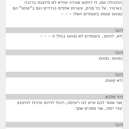
ההנהלה שם, זו דווקא אגודה שהיא לא מיוצגת ברובה
באיגוד. על כל פנים, עשרות אלפים בודדים וגם ב"טוטו" הם
נפגעו קשות בשנתיים האלו - - -
דובר
¶
לא. להיפך, בשנתיים לא נפגעו בגלל ה - - -
דובר
¶
נפגעו. נפגעו.
דובר
¶
לא קשות.
דוד מלכא
¶
אני אומר לכם שיש לנו רשימה, ויכול להיות שיכלו להיפגע
עוד יותר, אני מסכים אתך.
דובר
¶