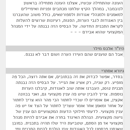
העונה שהתחילה עכשיו, אצלנו העונה מתחילה בראשון
לנובמבר, במהלך הקיץ שלחנו מכתבים ופניות ואימיילים
למאמנים ולמנהלי אגודות ולספורטאים, כולל משוב שהעברנו
בין האגודות לגבי הערות, הסגות, רעיונות שרוצים להעלות
לקראת התכנית החדשה. על הבסיס הזה נבנתה על ידי המנהל
המקצועי שהוא אבירם - - -
היו"ר אלכס מילר
¶
אבל הם טוענים שהם העירו הערה ושום דבר לא נכנס.
גיורא אסתרי
¶
בסדר, אפשר לבדוק את זה בכתובים, אם אתה רוצה, הכל פה
מופיע. רק שניה, רק אציג את הנייר. על הבסיס הזה נבנתה
תכנית 2012, העברנו אותה שוב לאגודות, קיבלנו הערות
נוספות. צריך להבין שיש פה ענין מקצועי גם, ואני בכוונה
אקצין, אם אומרים לו שכדי לחתור הכי מהר הוא צריך לחתור
על אחור ומאמן אחר אומר שצריך לחתור על הצד אז יש פה
ענין מקצועי. לדעתי חילוקי הדעות המקצועיים הם ענין של
גישה מקצועית. הנהלת האיגוד בחרה את אבירם להיות מנהל
מקצועי אז מן הסתם, שטביעת היד שלו תהיה בתכנית. כמובן
שאנחנו פרסמנו לכל האגודות שזו הולכת להיות התכנית ומי