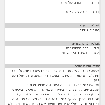
רפי גרבר - הורה של שייט
דובר - הורה של שייט
מנהלת הוועדה
¶
יהודית גידלי
קצרנית פרלמנטרית
¶
ר.ל. - חבר המתרגמים
<משבר באיגוד הקיאקים>
היו"ר אלכס מילר
¶
נעשה את זה קצר. אנחנו בתאריך 27 בדצמבר 2011, א' בטבת
תשע"ב. הנושא הוא משבר באיגוד הקיאקים, פרוטוקול מספר
522.
אני קיבלתי במשך התקופה האחרונה מספר מכתבים
שמצביעים על איזושהי בעייתיות באיגוד הקיאקים. ביקשתי
גם מן הממונה על הספורט לבדוק את הסוגיה ולחזור עם
תשובות בענין. לא קיבלתי הבהרות חד משמעיות לענין הזה.
דיברתי גם עם מולי שפר ואני חושב שאנחנו נמצאים במצב לא