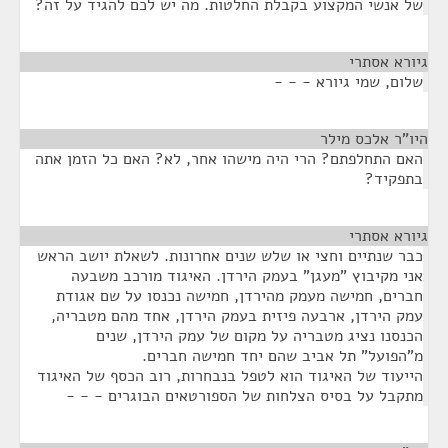
של אנשי המקצוע בקבלת החלטות. מה יש לכם להגיד על זה?
גיורא אסתרי
¶
שלום, שמי גיורא - - -
היו"ר אלכס מילר
¶
האם התחלפתם? הרי היה מישהו אחר, לא? האם כל הזמן אתה
בתפקיד?
גיורא אסתרי
¶
כבר שנתיים וחצי או שלש שנים אחרונות. לשאלת יושב הראש
אני מקיבוץ "מעגן" בעמק הירדן. האיגוד מורכב משבעה
חברים, חמישה מעמק מהירדן, חמישה נכנסו על שם אגודת
עמק הירדן, ארבעה פיזית בעמק הירדן, אחד מהם מטבריה,
הכנסנו נציג מטבריה על מקום של עמק הירדן, שנים
מ"הפועל" תל אביב שהם יחד חמישה חברים.
הייעוד של האיגוד הוא לטפל בנבחרות, רוב הכסף של האיגוד
מתקבל על בסיס הצלחות של הספורטאים הבוגרים - - -