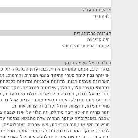
מנהלת הוועדה
¶
לאה ורון
קצרנית פרלמנטרית
¶
יפה קרינצה
<מחירי הפירות והירקות>
היו"ר כרמל שאמה הכהן
¶
בוקר טוב, אנחנו פותחים את ישיבת ועדת הכלכלה. על סד
או יותר נכון לומר פערי התיווך בענף הפירות והירקות. 
האחרונה פעמים רבות, מזוויות צרכניות ומזוויות כלכליות
בתחומי מוצרי חלב, הדלק, שירותים פיננסיים. יוקר המח
ומכביד על רובנו, החברה הישראלית. כולנו היינו עדים,
שהניעו אותה ותדלקו אותו בבסיס מחירי הדיור אבל גם ה
מחירי המזון, הוצאות גידול ילדים והוצאות אחרות.
יוקר מחיה הוא לא דבר מוחלט, זה תלוי על איזו שכבה ב
שכבה באוכלוסייה שיוקר המחיה שלה מתבטא במיסוי על ר
חופשות סקי או מחיר המרצדס; ויש שכבות באוכלוסייה, 
לליבנו, שיוקר המחיה מבחינתם זה מחירי החלב, מחירי הל
והירקות – דברים שנראים זרים לחלק אחר של האוכלוסיי