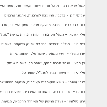
יגאל אכטנברג - מנהל תחום פיתוח וקשרי חוץ, אמון הציב
שלומי דגן - כלכלן, המועצה לצרכנות, ארגוני צרכנים
רונן רגב כביר - מנהל מחלקת מחקר, אמון הציבור, ארגונ
אלי אזולאי - מנהל חטיבת הירקות והפירות ברשת "מגה",
רמי לוי - מנכ"ל ובעלים, רמי לוי שיווק השקמה, רשתות 
ערן מאירי - יועץ משפטי, שופר סל, רשתות שיווק
רן סלע - מנהל חברת קטיף, שופר סל, רשתות שיווק
אלי גידור - משנה בכיר למנכ"ל, שופר סל
דובי אמיתי - נשיא התאחדות האיכרים, תנועות ההתיישב
רונה דייויס - דוברת, התאחדות האיכרים, תנועות ההתיי
ירון סולומון - ועדת המשק של האיחוד החקלאי, תנועות 