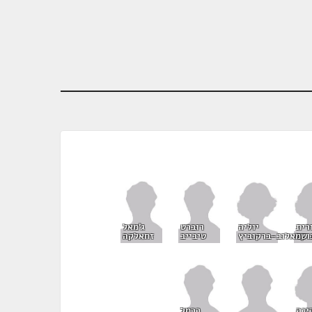
רית
יוליה
רוברט
ג'מאל
וקד
שמאלוב-ברקוביץ
טיבייב
זחאלקה
ינה
כרמל