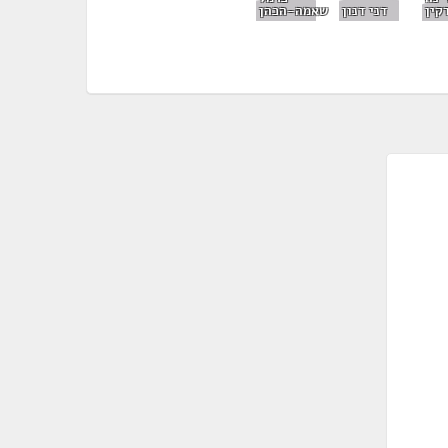
קין
דני דנון
שאמה-הכהן