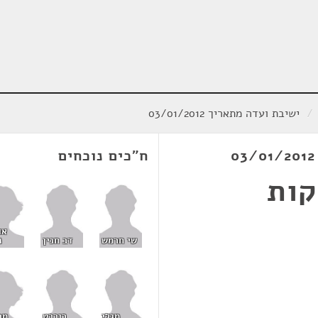
/
ישיבת ועדה מתאריך 03/01/2012
ח"כים נוכחים
קות
או
נ
שי חרמש
דב חנין
מר
מגלי
רוברט