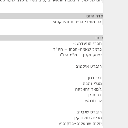
יום שלישי, ח' בטבת התשע"ב (3 בינואר 2012), שעה 10:00
סדר היום
<1. מחירי הפירות והירקות>
נכחו
¶
חברי הוועדה: >
כרמל שאמה-הכהן – היו"ר
יצחק וקנין – מ"מ היו"ר
רוברט אילטוב
דני דנון
מגלי והבה
ג'מאל זחאלקה
דב חנין
שי חרמש
רוברט טיבייב
מרינה סולודקין
יוליה שמאלוב-ברקוביץ