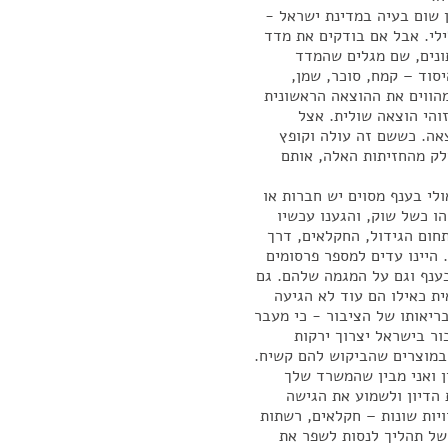
 שום בעיה במדינת ישראל -
היה שלילי. אבל אם בודקים את מדד
ונים, שם מגלים שהמדד
סוד – קמח, סוכר, שמן,
מהווים את ההוצאה הראשונית
והי הוצאה שולית. אצל
אה. כששם זה עולה וקופץ
לק מהחזיתות האלה, אותם
ולי בענף מסוים יש חברות או
ו כשל שוק, והגענו עכשיו
תחום הגידול, החקלאים, דרך
 היינו עדים למספר פרסומים
בענף וגם על המגמה שלהם. גם
ת כאילו הם עוד לא הגיעה
ריאותו של הציבור - כי מעבר
ור בישראל יצרוך ירקות
 במוצרים שהביקוש להם קשיח.
ן ואני מבין שהמשרד שלך
 הדיון ולשמוע את הגישה
יות שונות – חקלאים, רשתות
 של תהליך לנסות לשפר את