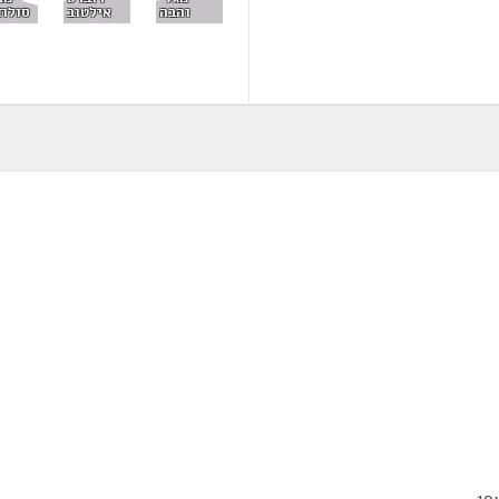
סולוד
והבה
אילטוב