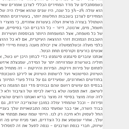
כשמסתכלים על מדד המחירים הכללי לצרכן אומרים שאין
הוא עולה 2%–3% כל שנה, היו שנים שהוא אפילו 
המחירים לצרכן בשכבות החלשות יותר, בעשירונים התחת
השתולל בצורה פראית ועלה בעשרות אחוזים, כי מוצרי הי
חשמל, מים, ארנונה, דיור - כל הדברים הכי בסיסיים, ש
של כל משפחה, אצל המשפחות היותר מבוססות ועשירות ז
השכבות הנמוכות זוהי ההוצאה העיקרית, אם לא כל ההוצ
כלפי מעלה וכשלממשלה אין יכולת מענה בטווח מיידי לח
אנשים כורעים וקורסים תחת הנטל.
אנחנו עוברים סיגמנט סיגמנט כדי לבחון היכן יש כשל, א
חוליה בשרשרת שמרוויחה יתר על המידה, שמנצלת איזשה
לתחום של פירות וירקות. הפירות והירקות – זה מתחיל מ
השיווק הסיטונאי ועד לרשתות השיווק או לירקן השכונתי.
בחודשים האחרונים, שמעידים גם על גודל פערי התיווך 
בבסיס הם עושים רושם שהם גבוהים מדי וגם המגמה נראי
לשיאם. זאת תופעה שלא בריאה לכיסו של הציבור ולא לב
לזה שזה מוצר בסיסי זה מוצר בריא ואנחנו רוצים שהציב
ופירות - וככל שהמחיר עולה כמובן שהצריכה יורדת, גם
כבוד השרה, אני כבר שמעתי כמה התבטאויות שלך בעניי
החל לעסוק ולא חיכה רק לנו. הייתי שמח שאת תפתחי את
שלך. אחרי שנשמע את כל הצדדים, ואני מניח שיש פה זוו
שיווק, חברי כנסת וצרכנים - ננסה לתעל את זה למסלול