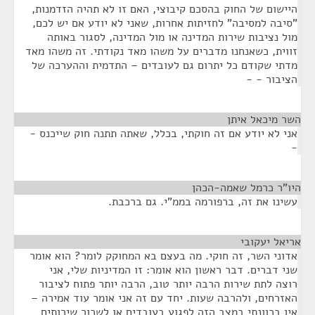
היישום של החוק בהסכם קיבוצי, האם זו לא תהיה הזדמנות,
"סיבה למסיבה" לחזיתות אחרות, שאני לא יודע אם יש לכם,
מול נציבות שירות המדינה או מול המדינה, לסגור באותה
זווית, כשאנחנו מדברים על משהו מאד נקודתי. זה משהו מאד
מדתי שקודם כל יתרום גם לעובדים – התדמית וההערכה של
הציבור - -
השר מיכאל איתן
¶
אני לא יודע אם זה חוקתי, בכלל, שאתה תתנה חוק שייכנס -
-
היו"ר כרמל שאמה-הכהן
¶
עשינו את זה, ברפורמה בממ"י. גם ברכבת.
אריאל יעקובי
¶
אדוני השר, זה חוקי. מה בעצם בא המחוקק לומר? הוא אומר
שני דברים. דבר ראשון הוא אומר: זו המדיניות שלי, אני
רוצה לתת שירות הרבה יותר טוב, הרבה יותר פתוח לציבור
האזרחים, ולהרבה שעות. יחד עם זה אני אומר עוד אמירה –
אין בכוונתי במצב הזה לפגוע בעובדים או לשכור שירותים