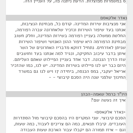
6 במשמרות מפוצלות. הדעת ניתנה פה, על העניין הזה.
נאדר אלקאסם
¶
אני מנציבות שירות המדינה. קודם כל, מבחינת הנציבות,
אנחנו בעד שיפור השירות ונזכיר שלאחרונה עברה רפורמה,
החלטת ממשלה בעניין רפורמה בשירות המדינה, וחלק חשוב
מבחינת הרפורמה היא שיפור ההון האנושי ושיפור השירות
שניתן לאזרחים. נתחיל דווקא מדבריו האחרונים של השר
איתן בדבר עיכוב החקיקה, ונגיד למה אנחנו בעד וחושבים
שזו הדרך הנכונה. דבר אחד בעניין הפיילוט שאתם העליתם.
היום כבר יש לנו פיילוט בשירות המדינה. יש לנו, כמו שהזכיר
אריאל יעקבי, במס הכנסה, ביחידה 17 ויש לנו גם במשרד
החינוך שלפני שנה היה הסכם קיבוצי - -
היו"ר כרמל שאמה-הכהן
¶
איך זה נעשה שם?
<נאדר אלקאסם>
הסכם קיבוצי. שני המקרים היו בהסכם קיבוצי מול הסתדרות
העובדים. קיבלו תנאים, כמה הם צריכים לעבוד, כמה שעות,
וגם – איזו תמורה הם יקבלו עבור הארכת שעות העבודה