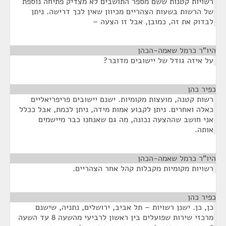
רשויות קטנות ששם מספר התושבים לא מצדיק פתיחה נוספת
של הרשות בשעות הצהריים מכיוון שאין לכך דרישה. ניתן
לבדוק את זה, כמובן, אבל זו הצעה –
היו"ר כרמל שאמה-הכהן
¶
על איזה גודל של יישובים מדובר?
כפיר כהן
¶
רשות קטנה, מועצות מקומיות. ישנם יישובים פריפריאליים
כאלה ואחרים. ניתן לקבוע אמות מידה, ניתן לכמת, אבל ככלל
אני חושב שההצעה נכונה, מה גם שאנחנו כבר מיישמים
אותה.
היו"ר כרמל שאמה-הכהן
¶
רשויות מקומיות מקבלות קהל אחר הצהריים.
כפיר כהן
¶
כן, כן. ישנן רשויות – תל אביב, ירושלים, נתניה, שישנם
מרכזי שירות שפועלים בין ראשון לרביעי מהשעה 8 עד השעה