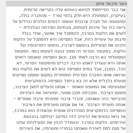
השר מיכאל איתן
¶
אני כבר התייחסתי לנושא כשהוא עלה בקריאה טרומית.
בעיקרון, הממשלה היא חלק בלתי נפרד – מהחברה כולה,
ומהמגמה של חברה צרכנית ששמה דגשים הולכים וגדלים על
גישה כזו של שירות לקוחות, מבחינת הפירמה הכלכלית –
לשים את הלקוח במרכז, להסתכל איך אפשר, אולי בגלל
סיבות של עשיית רווח, אבל התפיסה היא להסתכל על הלקוח
ולכוון את הפעילות בהתאם לצרכיו, נוחותו ויתרונותיו של
הלקוח. בסקטור הפרטי זה מתוך כוונה לעשות כסף. הסקטור
הממשלתי בא הרבה לאחר מכן. וכאן התפיסה שאנחנו רואים
אותה היא שצריך לאמץ הרבה דברים מהסקטור הפרטי, לא
הכל, כמובן, אבל בסיס התפיסה הוא לא לשים את הלקוח כמו
שרואה אותו החברה הפרטית המסחרית כמקום שממנו מפיקים
תועלת כלכלית אלא זה בא ביסוד התפיסה הדמוקרטית
שמגשימה את המשפט שאומר – אנחנו פועלים למען הציבור,
מטעם הציבור, ומכניסה תוכן ממשי, ומוציאה את הציניות
מהביטוי הזה שאנחנו, עובדי ציבור ומשרתי ציבור אומרים –
אנחנו משרתי הציבור. אז אם אנחנו משרתים את הציבור
והתפיסה הדמוקרטית המודרנית אומרת שהאזרח הוא במרכז,
אז בואו נגשים את הרעיון הזה כמיטב יכולתנו בהנגשת
שירותים. הלקוח במרכז. ונשתדל לכוון את הפעילויות שלנו
על מנת לתת לאזרח שאנחנו נבחריו ומשרתיו, את השירות