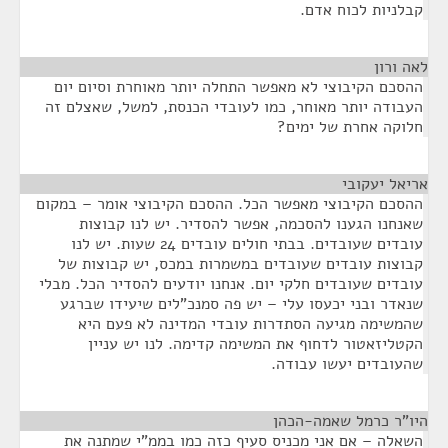
קבלניות לכוח אדם.
לאה ורון
¶
ההסכם הקיבוצי לא מאפשר התחלה יותר מאוחרת וסיום יום
העבודה יותר מאוחר, כמו לעובדי הכנסת, למשל, שאצלם זה
חלוקה אחרת של ימים?
אריאל יעקובי
¶
ההסכם הקיבוצי מאפשר הכל. ההסכם הקיבוצי אומר – במקום
שאנחנו הגענו להסכמה, אפשר להסדיר. יש לנו קבוצות
עובדים שעובדים. בבתי חולים עובדים 24 שעות. יש לנו
קבוצות עובדים שעובדים במשמרות במכס, יש קבוצות של
עובדים שעובדים חלקי יום. אנחנו יודעים להסדיר הכל. מבלי
שנאדר ובני יכעסו עלי – יש פה סמנכ"לים שיעידו שברגע
שהמשימה מגיעה הסתדרות עובדי המדינה לא פעם היא
הקטליזאטור לדחוף את המשימה קדימה. לנו יש עניין
שהעובדים יעשו עבודה.
היו"ר כרמל שאמה-הכהן
¶
השאלה – אם אני מכניס סעיף כזה כמו בממ"י שמתנה את