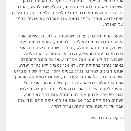
או יום חופש ולפעול בתנאים של לחץ. זה לא טוב לנותן
השירות, לא טוב למקבל השירות, זה לא טוב למשק, הרבה
ימי עבודה ושעות עבודה יורדים לטמיון ללא סיבה, גם בעידן
האינטרנט. אנחנו עדיין במצב שזו הטרדה לא שולית בחייו
של האזרח.
הצעת החוק מדברת על כך שתיפתח הדלת גם בשעות אחר
הצהריים במידה מינימאלית – לפחות 3 שעות לפחות פעם
בשבוע, עם כוח אדם חלקי, ובלבד שתהיה גישה כזו. אני
דיברתי גם עם הממשלה, ועוד היו שיחות שניסינו לנהל
השבוע וזה לא יצא, אבל אמרתי שאין פה כוונה להתקדם
באופן כוחני בחקיקה הזו, לא אני כמציע ולא כיו"ר ועדה.
אנחנו מבינים שהדבר נוגע בבסיס יחסי עבודה של העובדים
ושל המדינה, של ארגוני העובדים, ואנחנו רואים את הפתרון,
את ההתייעלות בנושא הזה בדרך של הסכמה. אני בכלל
הצעתי לאוצר שדיבר אתי בנושא ללכת בכיוון של פיילוט
בגוף ספציפי, לבחון איך זה מתנהל.שום דבר לא דחוף,
העיוות הזה קיים כבר 60 שנה אז הוא יהיה קיים עוד שנה.
אבל אין לי ספק שזה עיוות וצריך לתקן.
בבקשה, כבוד השר.