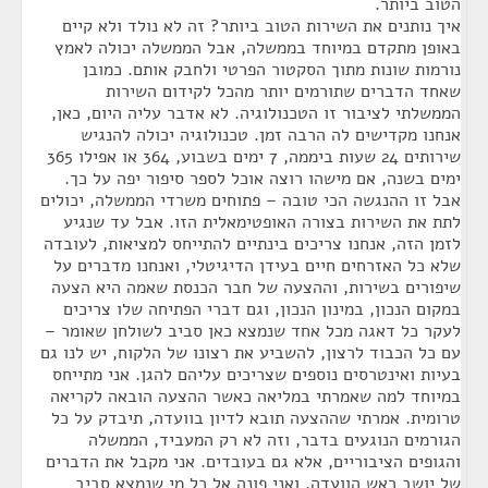
הטוב ביותר.
איך נותנים את השירות הטוב ביותר? זה לא נולד ולא קיים
באופן מתקדם במיוחד בממשלה, אבל הממשלה יכולה לאמץ
נורמות שונות מתוך הסקטור הפרטי ולחבק אותם. כמובן
שאחד הדברים שתורמים יותר מהכל לקידום השירות
הממשלתי לציבור זו הטכנולוגיה. לא אדבר עליה היום, כאן,
אנחנו מקדישים לה הרבה זמן. טכנולוגיה יכולה להנגיש
שירותים 24 שעות ביממה, 7 ימים בשבוע, 364 או אפילו 365
ימים בשנה, אם מישהו רוצה אוכל לספר סיפור יפה על כך.
אבל זו ההנגשה הכי טובה – פתוחים משרדי הממשלה, יכולים
לתת את השירות בצורה האופטימאלית הזו. אבל עד שנגיע
לזמן הזה, אנחנו צריכים בינתיים להתייחס למציאות, לעובדה
שלא כל האזרחים חיים בעידן הדיגיטלי, ואנחנו מדברים על
שיפורים בשירות, וההצעה של חבר הכנסת שאמה היא הצעה
במקום הנכון, במינון הנכון, וגם דברי הפתיחה שלו צריכים
לעקר כל דאגה מכל אחד שנמצא כאן סביב לשולחן שאומר –
עם כל הכבוד לרצון, להשביע את רצונו של הלקוח, יש לנו גם
בעיות ואינטרסים נוספים שצריכים עליהם להגן. אני מתייחס
במיוחד למה שאמרתי במליאה כאשר ההצעה הובאה לקריאה
טרומית. אמרתי שההצעה תובא לדיון בוועדה, תיבדק על כל
הגורמים הנוגעים בדבר, וזה לא רק המעביד, הממשלה
והגופים הציבוריים, אלא גם בעובדים. אני מקבל את הדברים
של יושב ראש הוועדה, ואני פונה אל כל מי שנמצא סביב