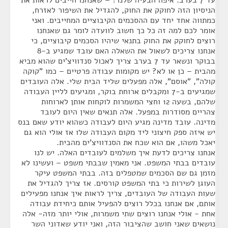
עד 7 בערב. איפה הבעיה שלנו? – שאנחנו חייבים לראות את
הניסיון הזה לחוקק את החוק, להגדיל את השיפור לאזרח,
כמתווה אחד יחד עם ההסכמים הקיבוציים המחייבים. ואני
אומר לכם למה זה כל כך חשוב לוועדה לומר גם שאנחנו
רוצים לחוקק את החוק בתנאי שיהיו הסכמים קיבוציים, כי
אנחנו צריכים לשאול את השאלה האם עובד שמגיע ב-8
בבוקר ונשאר עד 7 בערב צריך לאכול סנדוויצ'ים שהוא מביא
מהבית – כן או לא? יש מקומות עבודה פרטיים – כמו "קוקה
קולה", "אוסם", אלה מפעלים שליד הבית שלי. אלה העובדים
שמגיעים ב-7 ומקבלים ארוחת בוקר, ומגיעים לליין העבודה
שלהם, בשעה 12 וחצי המשמרות לוקחות אותן לארוחות
צהריים מסודרות במפעל. אלה תנאים שאין היום לעובד
מדינה. עובד מדינה מגיע היום לעבודה כשהוא יודע שאם בנס
יש איזה ספק חיצוני ליד מקום העבודה שלו אז אולי הוא גם
יאכל משהו, אם הוא שכח את הסנדוויצ'ים מהבית.
אנחנו צריכים לדעת איך משלמים לעובדים האלה. יש לנו
עובדים בבתי המשפט. אני מאמין שבבתי משפט – ועשינו לא
מזמן גם שם הסכמים שמטפלים בזה. בבתי המשפט עיקר
העוגן לשירות כי בתי המשפט קורסים. אז צריך להגדיל את
שעות העבודה של העובדים, צריך לראות איך אנחנו מפעילים
אותם, אם אנחנו בכלל רוצים להפעיל אותם כיחידת עבודה
אחת - אולי אנחנו רוצים שתי משמרות, אולי יותר מזה- אלה
נושאים שאני חושב שהציבור הזה, ואני יודע שאדוני השר