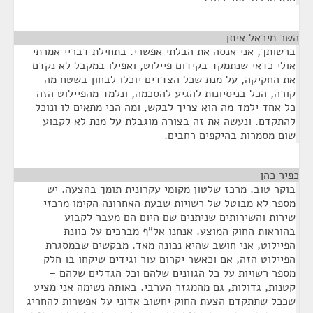
השר מיכאל איתן
¶
ברשותך, אני אנסה את הבלתי אפשרי. בתחילת דבריי אמרתי-
אולי כדאי שנתמקד בקידום פיילוט, ואפילו במקבל לא נקדם
את החקיקה, על מנת שכל הצדדים יוכלו לבחון בשטח מה
קורה, הכל בניסיונות להגיע להסכמה, ונלמד מהפיילוט הזה –
כל אחד ילמד מה הוא צריך לבקש, ומה הכי מתאים לו ונוכל
להתקדם. ונעשה את זה בצורה מוגבלת על מנת לא לקבוע
שום מסמרות בהיקפים רחבים.
כפיר כהן
¶
בוקר טוב. מרכז שלטון מקומי עקרונית תומך בהצעה. יש
מספר לא מבוטל של רשויות שבעת האחרונה הקימו מרכזי
שירות והשירותים שניתנים שם היום הם מעבר לקבוע
בהוראות החוק המוצע. אנחנו אל"ף מברכים על כוונת
הפיילוט, אני חושב שהיא נכונה מאד. מבקשים שבמסגרת
הפיילוט הזה, אם וכאשר יקרום עור וגידים שיקחו בו חלק
מספר רשויות על כל הגוונים שלהם וכל הגדלים שלהם –
קטנות, גדולות, גם מהמגזר הערבי. באותה נשימה אני מציע
שככל שתתקדם הצעת החוק יחשוב אדוני על אפשרות להחריג