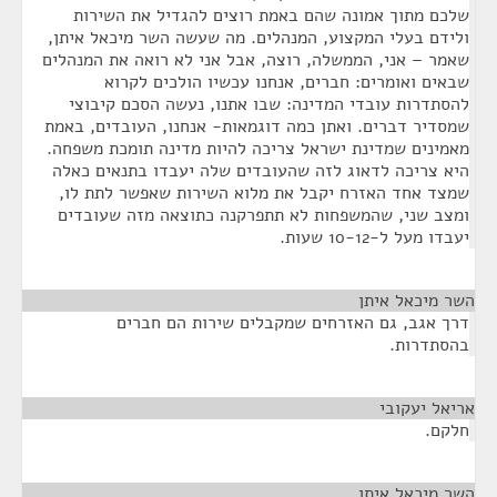
שלכם מתוך אמונה שהם באמת רוצים להגדיל את השירות
ולידם בעלי המקצוע, המנהלים. מה שעשה השר מיכאל איתן,
שאמר – אני, הממשלה, רוצה, אבל אני לא רואה את המנהלים
שבאים ואומרים: חברים, אנחנו עכשיו הולכים לקרוא
להסתדרות עובדי המדינה: שבו אתנו, נעשה הסכם קיבוצי
שמסדיר דברים. ואתן כמה דוגמאות- אנחנו, העובדים, באמת
מאמינים שמדינת ישראל צריכה להיות מדינה תומכת משפחה.
היא צריכה לדאוג לזה שהעובדים שלה יעבדו בתנאים כאלה
שמצד אחד האזרח יקבל את מלוא השירות שאפשר לתת לו,
ומצב שני, שהמשפחות לא תתפרקנה כתוצאה מזה שעובדים
יעבדו מעל ל-10-12 שעות.
השר מיכאל איתן
¶
דרך אגב, גם האזרחים שמקבלים שירות הם חברים
בהסתדרות.
אריאל יעקובי
¶
חלקם.
השר מיכאל איתן
¶