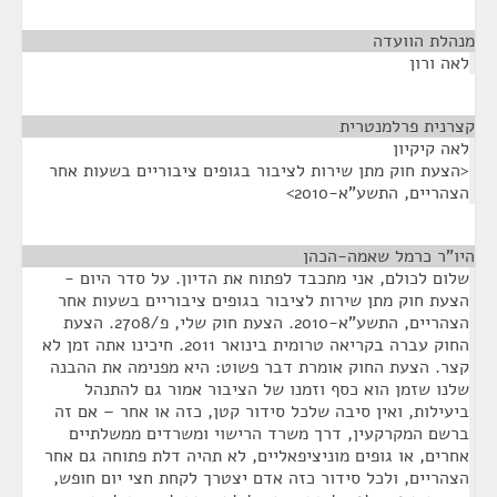
מנהלת הוועדה
¶
לאה ורון
קצרנית פרלמנטרית
¶
לאה קיקיון
<הצעת חוק מתן שירות לציבור בגופים ציבוריים בשעות אחר
הצהריים, התשע"א-2010>
היו"ר כרמל שאמה-הכהן
¶
שלום לכולם, אני מתכבד לפתוח את הדיון. על סדר היום -
הצעת חוק מתן שירות לציבור בגופים ציבוריים בשעות אחר
הצהריים, התשע"א-2010. הצעת חוק שלי, פ/2708. הצעת
החוק עברה בקריאה טרומית בינואר 2011. חיכינו אתה זמן לא
קצר. הצעת החוק אומרת דבר פשוט: היא מפנימה את ההבנה
שלנו שזמן הוא כסף וזמנו של הציבור אמור גם להתנהל
ביעילות, ואין סיבה שלכל סידור קטן, כזה או אחר – אם זה
ברשם המקרקעין, דרך משרד הרישוי ומשרדים ממשלתיים
אחרים, או גופים מוניציפאליים, לא תהיה דלת פתוחה גם אחר
הצהריים, ולכל סידור כזה אדם יצטרך לקחת חצי יום חופש,