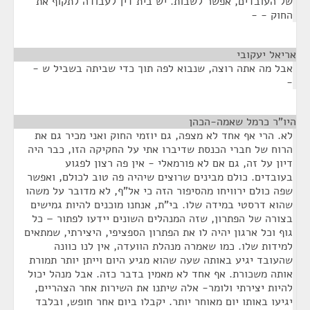
של העובדים, אפשר לשבות. יש בית דין לעבודה לתקוף את
החוק - -
אריאל יעקובי
¶
אבל מה אתה רוצה, שנבוא לפה תוך כדי שביתה בשביל ש -
-
היו"ר כרמל שאמה-הכהן
¶
לא. הרי אף אחד לא מצפה, גם יוזמי החוק ואני מכיר גם את
הרוח של חברי הכנסת שדיברו אתי על החקיקה הזו, כבר היה
דיון על זה, גם אם לא פורמאלי - אין פה רצון לפגוע
בעובדים. כולם מבינים שרוצים שיהיה פה טוב לכולם, ואפשר
שפה כולם ירוויחו מהסיפור הזה כי אל"ף, לא מדובר על משהו
שהוא דרסטי במידה שלו. בי"ת, אנחנו מוכנים להיות גמישים
בצורה של הפתרון, שזה המנהלים השונים יידעו לפתור – כל
גוף וכל ארגון יהיה לו את הפתרון הספציפי, היצירתי, שמתאים
למידות שלו. כמו שאמרה מנהלת הוועדה, אין לנו כוונה
שהעובד יגיע באותה שעה שהוא מגיע היום וייתן יותר תמורת
אותה משכורת. אף אחד לא מאמין בדבר כזה. אבל מנהל יכול
להיות יצירתי ולומר- אלה שיתנו את השירות אחר הצהריים,
יגיעו באותו יום מאוחר יותר. יקבלו ביום אחר חופש, ובלבד