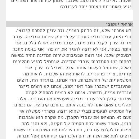
שעות. לא יכול להיות מצב שעובד שנותן שירות אחר הצהריים
יגיע באותו יום מאוחר יותר לעבודה?
אריאל יעקובי
¶
לא אמרתי שלא, זה בדיוק העניין. וזה עניין להסכם קיבוצי.
הרי היום, עובד מדינה עובד על פי חוק שירות המדינה. עובד
מדינה צריך לקבל כתב מינוי, עובד מדינה יש לו כללים. אני
אומר בצער, אני לא רוצה להגיד את זה פה -אני באמת מחכה
למעסיק שלנו. אני רוצה שנציבות שירות המדינה תהיה גמישה
לפחות כמו הסתדרות עובדי המדינה. שנתחיל להניע תהליכים
כאלה, שנתחיל לעשות אותם. אבל בשביל זה צריך שני
צדדים, צריך פרטנרים, לראות את ההשלכות, לראות מה
המשמעויות של ההשתכרות. הרי אנחנו, בוועדה הזו, רוצים
שהעובדים ישתכרו שכר ראוי וטוב, אנחנו לא רוצים לייצר
עובדים עניים, חדשים. אנחנו לא רוצים להתחיל לקנות
שירותי קבלן לצד עובדי מדינה שעושים את העבודה. אלה
תהליכים שאם אתה לא בונה אותם בהסכם קיבוצי, הם נכפים
על המעסיק לפעמים מבלי שהוא רוצה. משרדי ממשלה אף
פעם לא המציאו את עובדי הקבלן. מה שקרה הוא שברבות
הזמן, מאחר ששמו להם חסמים של תקינה, ולא נתנו להם
אישורים לקלוט עובדים, הם רצו לתת את השירות כמו שאתם
רוצים לתת את השירות והם הלכו וקנו שירותים אצל חברות