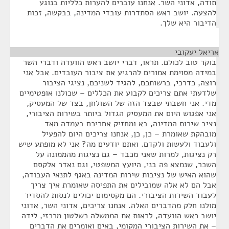
תודה, אדוני השר. אנחנו עוברים להערות כלליות בנוגע
להצעה. יושב ראש הסתדרות עובדי המדינה, בבקשה, זכות
הדיבור היא שלך.
אריאל יעקובי
¶
בוקר טוב לכולם. תראו, דברי יושב ראש הוועדה ודברי השר
במידה מסוימת אמורים להרגיע את ציבור העובדים. אבל אני
רוצה, כדרכי, ברשותכם, להגיד לשניכם, נציגי הציבור
שלדעתי אתם צריכים לקבוע את הכללים – שכולנו אופטימיים
מדי. אני חשבתי שבצד הזה של השולחן, בצד של המעסיק,
אני אפגוש היום את המעסיק הגדול ביותר בשירות הציבורי,
נציב שירות המדינה, בא ומחזיק אחריכם בעמדה מאד
מובהקת שאומרת – כן, כן, אנחנו צריכים היום להפעיל
ולעבוד ולעשות ולקדם. ואתם יודעים מה? אני לא מופתע שיש
רק נציגות, למרות שאני מכבד – גם נציגות מהממונה על
השכר, שנמצא פה בני, היועץ המשפטי, וגם נאדר אלקסם
שהוא האיש של נציבות שירות המדינה באגף לתנאי העבודה,
אבל הם לא אלה שמובילים את התפיסה שאומרת איך צריך
לעבוד השירות הציבורי. הם מקסימום יכולים לנסות להסדיר
מולנו חלק מהדברים האלה. אנחנו צריכים, אדוני השר, אדוני
יושב ראש הוועדה, לראות את הממשלה כשלטון מרכזי, לידה
– את השירות הציבורי המקומי, באים ואומרים את הדברים