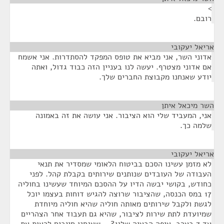
>
רובם.
אריאל יעקובי
¶
אדוני השר, אני מביא את טופס המפקד להסתדרות. אני אשמח
אם אדוני מצטרף. יעשה לנו בעניין הזה כבוד גדול, ואתה
יודע שאנחנו מקבוצת החברים שלך.
השר מיכאל איתן
¶
אני, המעביד שלי הוא הציבור. אני עושה את זה באמונה
שלמה כך.
אריאל יעקובי
¶
לא מזמן עשינו הסכם בביטוח הלאומי שמסדיר את תנאי
העבודה של העובדים שנותנים שירותים בקבלת קהל. לפני
כחודש, בקושי יבשה הדיו על ההסכם המיוחד שעשינו בחוליה
17 במס הכנסה, שהציבור שרוצה להגיש דוחות בעצמו יוכל
לגשת ולקבל שירותים מאותה חוליה שהיא חוליה מיוחדת
שמיועדת לתת שירות לציבור, שהיא גם תעבוד אחר הצהריים