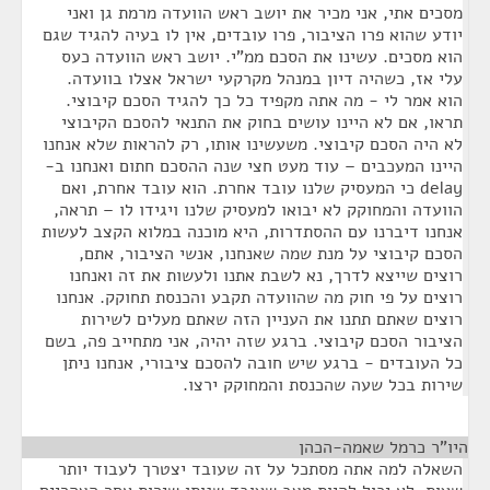
מסכים אתי, אני מכיר את יושב ראש הוועדה מרמת גן ואני
יודע שהוא פרו הציבור, פרו עובדים, אין לו בעיה להגיד שגם
הוא מסכים. עשינו את הסכם ממ"י. יושב ראש הוועדה כעס
עלי אז, כשהיה דיון במנהל מקרקעי ישראל אצלו בוועדה.
הוא אמר לי - מה אתה מקפיד כל כך להגיד הסכם קיבוצי.
תראו, אם לא היינו עושים בחוק את התנאי להסכם הקיבוצי
לא היה הסכם קיבוצי. משעשינו אותו, רק להראות שלא אנחנו
היינו המעכבים – עוד מעט חצי שנה ההסכם חתום ואנחנו ב-
delay כי המעסיק שלנו עובד אחרת. הוא עובד אחרת, ואם
הוועדה והמחוקק לא יבואו למעסיק שלנו ויגידו לו – תראה,
אנחנו דיברנו עם ההסתדרות, היא מוכנה במלוא הקצב לעשות
הסכם קיבוצי על מנת שמה שאנחנו, אנשי הציבור, אתם,
רוצים שייצא לדרך, נא לשבת אתנו ולעשות את זה ואנחנו
רוצים על פי חוק מה שהוועדה תקבע והכנסת תחוקק. אנחנו
רוצים שאתם תתנו את העניין הזה שאתם מעלים לשירות
הציבור הסכם קיבוצי. ברגע שזה יהיה, אני מתחייב פה, בשם
כל העובדים - ברגע שיש חובה להסכם ציבורי, אנחנו ניתן
שירות בכל שעה שהכנסת והמחוקק ירצו.
היו"ר כרמל שאמה-הכהן
¶
השאלה למה אתה מסתכל על זה שעובד יצטרך לעבוד יותר