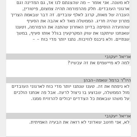
לא משנה. אני אומר – מה שהצגתם לנו אז, גם המדינה וגם
ארגוני העובדים. חלק מהרפורמה תהיה צמצום, פיטורין,
העברה של מאות, קרוב לאלף עובדים. זה דבר שבאמת הצריך
פתרון שהיה חריג. הממשלה מאד לא אהבה את הסעיף
שהוועדה הוסיפה בדיון האחרון שהתנה את הרפורמה, וטענו
שאנחנו שיתקנו את שוק המקרקעין בגלל אותו סעיף, במשך
שנתיים. ולא ניכנס לוויכוח. נתנו יותר מדי כוח - -
אריאל יעקובי
¶
למה לא מיישמים את זה עכשיו?
היו"ר כרמל שאמה-הכהן
¶
לא ניפתח את זה. טענו שנתנו יותר מדי כוח לארגוני העובדים
מול הממשלה, שבוצע בו ניצול לרעה. אבל פה אנחנו הולכים
על משהו שבאמת כל הצדדים יכולים להרוויח ממנו.
אריאל יעקובי
¶
לא, אני חושב שאדוני לא רואה את הבעיה האמיתית.