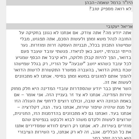
היו"ר כרמל שאמה-הכהן
¶
לא רואה מספיק טוב?
אריאל יעקובי
¶
אתה יודע מה? אתה צודק. אם אנחנו לא נגונן בחקיקה על
החובה לנהל משא ומתן ולעשות הסכם, אתה תפגוש, מבלי
שמישהו התכוון בכלל, תבניות העסקה זרות ומוזרות. נער
הייתי ובגרתי, יושב כאן לניאדו. פגשתי עובד שעבד פעם
בדואר, הפך להיות קבלן חלוקה, ולא קיבל את הכסף שמגיע
לכל עובד כשהוא יושב "שבעה" על הוריו, רק בגלל שמישהו
שכח בחוק הדואר, בהעברה ממשרד התקשורת לרשות הדואר
להפוך אותם למוגנים במשא ומתן בסיסי. אנחנו לא מתכוונים
לעשות את זה.
השר איתן כבר יודע שהסתדרות עובדי המדינה היא חלק מחוק
שירות המדינה. אנחנו לא צד זר בעניין הזה. אני אומר – אם
באמת הכוונה היא טובה, וכולנו רוצים לדחוף את העגלה הזו
על מנת שיהיה שיפור שירות, אנחנו בעד. הנה, דקלרציה –
אנחנו בעד. ואנחנו גם לא מתכוונים בהזדמנות הזו, החגיגית,
שרוצים לעשות ולקדם משהו לבוא ולבקש בנפיטים שהם
מוזרים בשירות. לא. אנחנו רק רוצים לוודא שמסדירים אתנו
את כל הכללים. אגב, זה לא רק אנחנו, כי השירות הציבורי
הוא הרבה יותר רחב.