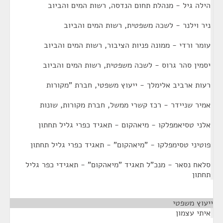
הילה גיל - מנהלת תחום הנדסה, רשות המים והביוב
ניר וילנר - לשכה משפטית, רשות המים והביוב
עומר ורדי - ממונה פניות הציבור, רשות המים והביוב
יסמין סהר גרוס - לשכה משפטית, רשות המים והביוב
רעות ארביב אלימלך - ייעוץ משפטי, חברת "מקורות
אמיר שניידר - רכז קשרי ממשל, חברת מקורות, שונות
אלני טסיאמפלקו - מיאהקום - תאגיד כפרי גליל תחתון
פוטיני טסימפלקו - "מיאהקום" - תאגיד כפרי גליל תחתון
סלאח נסאר - מנכ"ל תאגיד "מיאהקום" - תאגידי כפר גליל
תחתון
ייעוץ משפטי
¶
איתי עצמון