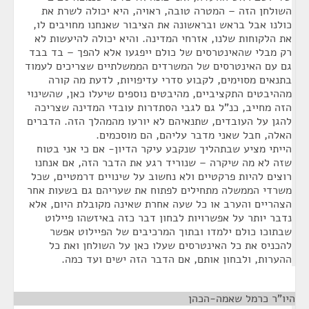
השולחן הזה – המטרה טובה, ראויה, היא יכולה לשרת את
כולנו אבל בראש ובראשונה את הציבור שאנחנו מחויבים לו,
את הלקוחות שלנו, אזרחי המדינה. והיא יכולה להיעשות לא
רק מבלי שהאינטרסים של כולם ייפגעו אלא להפך – בד בבד
גם עם האינטרסים של המשרדים הממשלתיים שצריכים לעמוד
בתנאים מסוימים, לקבוע סדרי עדיפויות, לדעת מה קורה
מההיבטים התקציביים, מהיבטים נוספים שיעלו כאן, שהשינוי
הזה מחייב, כנ"ל גם לגבי הסתדרות עובדי המדינה שצריכה
להגן על העובדים, שתנאיהם לא יורעו מהמהלך הזה. הדברים
האלה, חבל שאני מדבר עליהם, הם מוסכמים.
הייתי מציע שבתהליך שנקבע עיקר הדיון- אם כי אני בטוח
שזה לא מה שיקרה – שנוריד רגע את הדבר הזה, אם אנחנו
רוצים להיות פרקטיים ולא נחשוב על שינויים דרמטיים, שכל
משרדי הממשלה מתחילים לפתוח את שעריהם גם בשעות אחר
הצהריים והערב או כל שעה אחרת שאינה מקובלת היום, אלא
נדבר יותר על אפשרויות לבחון דבר כזה באיזשהו פיילוט
שבתוכו כולם ילמדו ובתוך המרכיבים של הפיילוט אפשר
להכניס את כל האינטרסים שעלו כאן על השולחן ואת כל
ההערות, ולבחון אותם, אם הדבר הזה ישים ועד כמה.
היו"ר כרמל שאמה-הכהן
¶