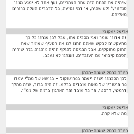
שיהיה את הפתח הזה אחר הצהריים, ואף אחד לא ימנע ממנו
סנדוויץ' ולא שתיה, או דמי נסיעה, כל הדברים האלה ברורים
מאליהם.
אריאל יעקובי
¶
זה אדוני אומר ואני מסכים אתו, אבל לכן אנחנו כל כך
מתעקשים לבקש שאתם תתנו לנו את הסעיף שאומר שאת
החוק מחוקקים, אבל הכניסה לתוקף תהיה מותנית בזה שיהיה
הסכם קיבוצי עם העובדים. ואנחנו לא נעכב.
היו"ר כרמל שאמה-הכהן
¶
לכן הסכמנו ושזה ייאמר בפרוטוקול – בנושא של ממ"י עמדו
פה פיטורין של מאות עובדים ברקע. זה היה ברור, שזה מהלך
דרמטי, דרסטי, פר כל עובד ופר הארגון ברמה של ממ"י.
אריאל יעקובי
¶
מה שלא קרה.
היו"ר כרמל שאמה-הכהן
¶