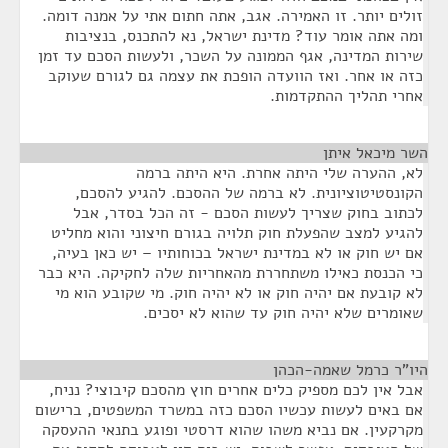
זולים יותר. זו האמירה. אגב, אתה חתום אתי על אמנה דומה.
ומה אתה אומר עוד? מדינת ישראל, נא להתכנס, בנציבות
שירות המדינה, אגף הממונה על השכר, ולעשות הסכם עד זמן
כזה או אחר. ואז הוועדה הופכת את עצמה גם לגורם שעוקב
אחרי תהליך ההתקדמות.
השר מיכאל איתן
¶
לא, ההערה שלי היתה אחרת. היא היתה ברמה
הקונסטיטוציונית. לא ברמה של ההסכם. להגיע להסכם,
לכתוב בחוק שצריך לעשות הסכם - זה הכל בסדר, אבל
להגיע למצב שהפעלת חוק תלויה בגורם חיצוני והוא מחליט
אם יש חוק או לא במדינת ישראל בכוחותיו – יש כאן בעיה,
כי הכנסת כאילו משתחררת מהאחריות שלה לחקיקה. היא כבר
לא קובעת אם יהיה חוק או לא יהיה חוק. מי שקובע הוא מי
שאומרים שלא יהיה חוק עד שהוא לא יסכים.
היו"ר כרמל שאמה-הכהן
¶
אבל אין לכם מספיק כלים אחרים חוץ מהסכם קיבוצי? נניח,
אם באים לעשות עכשיו הסכם כזה במשרד המשפטים, ברישום
מקרקעין. אם נביא משהו שהוא דרסטי ופוגע בתנאי ההעסקה