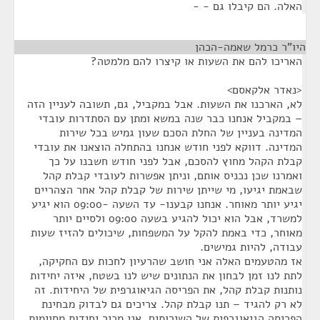
האלה. הם קיבלו גם - -
היו"ר כרמל שאמה-הכהן
¶
האריכו להם את השעות או קיצרו להם מלמטה?
<נאדר אלקאסם>
לא, הארכנו את השעות. אבל במקביל, גם, תשובה לעניין הזה
– במקביל אנחנו כבר שנה במשא ומתן עם הסתדרות עובדי
המדינה בעניין של החלת הסכם שעון גמיש בכל שירות
המדינה. דווקא לפני חודש אנחנו בהתחלה הוצאנו את עובדי
קבלת הקהל מחוץ להסכם, אבל לפני חודש חשבנו על כך
ואמרנו שכן נכניס אותם, וניתן אפשרות לעובדי קבלת קהל
שבאמת יגיעו, מי שייתן שירות של קבלת קהל אחר הצהריים
יגיע יותר מאוחר. אנחנו קבענו- עד השעה -09:00 הוא יגיע
למשרד, אבל הוא יכול להגיע בשעה 09:00 ולסיים יותר
מאוחר, כדי באמת להקל על המשפחות, שיכולים להזיז שעות
עבודה, להיות גמישים.
אז מהטעמים האלה אני חושב שהרעיון לחכות עם החקיקה,
לתת לנו זמן לבחון את הנתונים שיש לנו בשטח, איזה יחידות
נותנות קבלת קהל, את הפריסה הגיאוגרפית של היחידות. זה
לא רק להגיד – תנו קבלת קהל. צריכים גם לבדוק מבחינת
הפריסה הגיאוגרפית של השירותים. אני מכיר יחידות מסוימות