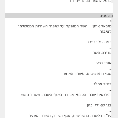
כרמל שאמה הכהן –היו"ר
מוזמנים
¶
>
מיכאל איתן - השר המופקד על שיפור השירות הממשלתי
לציבור
רוית זילברפרב
_
עוזרת השר
אורי גבע
_
אגף התקציבים, משרד האוצר
ליטל פרג'י
_
רפרנטית שכר והסכמי עבודה באגף השכר, משרד האוצר
בני שאולי-כהן
_
עו"ד בלשכה המשפטית, אגף השכר, משרד האוצר