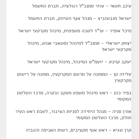
עינב חשאי - עוזר סמנכ"ל רגולציה, חברת החשמל
ישראל מובשוביץ - מנהל אגף השיווק, חברת החשמל
מיכל אופיר - עו"ד לשכה משפטית, מינהל מקרקעי ישראל
יצחק ישראלי - סמנכ"ל למינהל ומשאבי אנוש, מינהל
מקרקעי ישראל
יעקב קוינט - יועמ"ש המינהל, מינהל מקרקעי ישראל
עליזה קן - הממונה על מרשם המקרקעין, ממונה על רישום
מקרקעין
כפיר כהן - ראש מינהל משפט מעקב ובקרה, מרכז השלטון
המקומי
אורן סניה - מנהל היחידה לפניות הציבור, לשכת ראש העיר
חולון, מרכז השלטון המקומי
קרן שגיא - ראש אגף תקציבים, רשות האכיפה והגביה