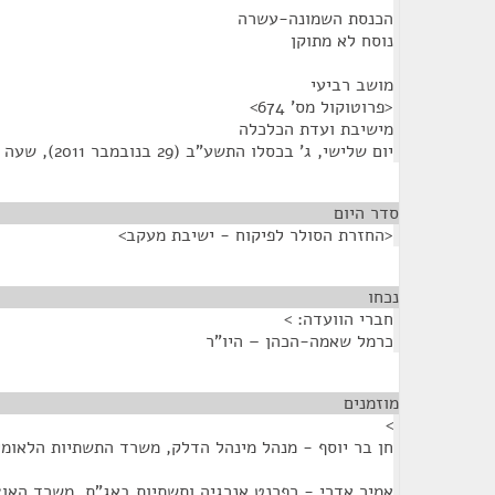
הכנסת השמונה-עשרה
נוסח לא מתוקן
מושב רביעי
<פרוטוקול מס' 674>
מישיבת ועדת הכלכלה
יום שלישי, ג' בכסלו התשע"ב (29 בנובמבר 2011), שעה 13:30
סדר היום
<החזרת הסולר לפיקוח - ישיבת מעקב>
נכחו
¶
חברי הוועדה: >
כרמל שאמה-הכהן – היו"ר
מוזמנים
¶
>
חן בר יוסף - מנהל מינהל הדלק, משרד התשתיות הלאומי
אמיר אדרי - רפרנט אנרגיה ותשתיות באג"ת, משרד האו