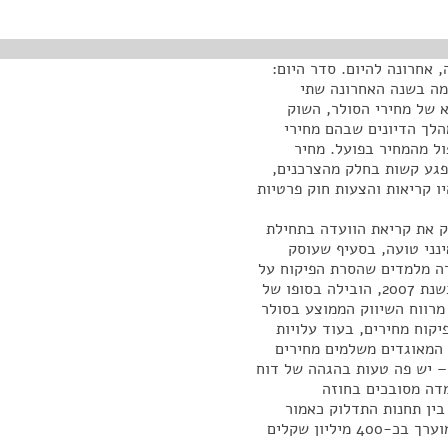
 אחרונה להיום. סדר היום:
מה בשנה האחרונה שתי
א של מחירי הסולר, השוק
הלך הדיונים שבהם מחירי
ול מהמחיר בפועל. מחיר
 פגע קשות בחלק מהצרכנים,
ו קריאות והצעות חוק פרטיות
ק את קריאת הוועדה בתחילת
, שבחר בעמוד 193 שלו, אם אינני טועה, בסעיף שעוסק
דה מלמדים שהסרת הפיקוח על
הסולר בתחנות התדלוק בשנת 1993 ובשער בתי הזיקוק בשנת 2007, הובילה בסופו של
מרווח השיווק הממוצע בסולר
יקוח מחירים, בעוד עלויות
 המאוגדים משלמים מחירים
– יש פה טעות בהגהה של דוח
מדה מסובכים בחוזה
ין תחנות התדלוק כאמור
לעיל. אומדן היעדר התחרות" – וכאן שימו לב – "בענף מוערך בכ-400 מיליון שקלים