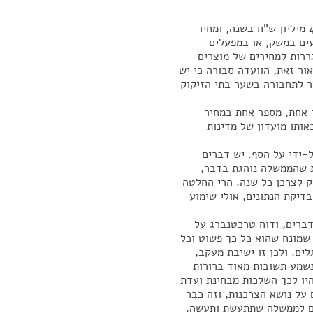
כלומר, ציבור נהגי ישראל משלם באופן ישיר נזק של 400 מיליון ש"ח בשנה, ומחיר
עים במשק, או במפעלים
ררות למחירים של מוצרים
ר זאת, הוועדה סבורה כי יש
לר לתחבורה בשער בתי הזיקוק
 אחת, מספר אחת במחיר
אותו מועדון של מדינות
-ידי על הסף. יש דברים
 שהממשלה נוהגת בדבר,
ק לצרכן כל שנה. הרי החלטה
דיקת הנתונים, אולי שימוע
דברים, ודוח טרכטנברג על
 שמונח שהוא כל כך פשוט וכל
ים. ולכן זו ישיבת מעקב,
נשמע תשובות מאוד ברורות
היו לכך השלכות מבחינת ועדת
על נושא הצרכנות, וזה כבר
נים לממשלה שתתעשת ותעשה.