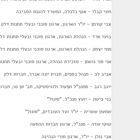
חוני קבלו - אגף כלכלה, המשרד להגנת הסביבה
צבי קורמן - יו"ר הארגון, ארגון סוכני ובעלי תחנות דלק
בועז ארד - הנהלת הארגון, ארגון סוכני ובעלי תחנות דל
מתי יצחק - הנהלת הארגון, ארגון סוכני ובעלי תחנות דל
אני סני גוטמן - מזכירת הנהלה, ארגון סוכני ובעלי תחנו
אביב לב - מנהל כספים, חברת יונה אברך, חברות דלק
יוגב רגב - סמנכ"ל תפעול ולוגיסטיקה, חב' טן 10, חברות דלק
בני ביטון - יועץ מנכ"ל, "סונול"
שמעון שטרית - יו"ר ועד העובדים, "סונול"
שוקי שדה - מנכ"ל, ארגון חברות ההסעה
אבי גולן - יו"ר, ארגון מורי הנהיגה