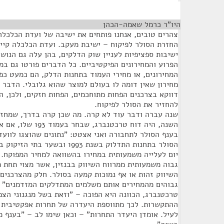
היו"ר כרמל שאמה-הכהן
¶
צהרים טובים, אנחנו פותחים את ישיבה של ועדת הכלכלה,
החזרת הסולר לפיקוח – ישיבת מעקב. ועדת הכלכלה קיי
ישיבות ספציפיות לעניין שוק הדלקים, בהן עלה גם הנוש
הפרוע והמחירונים הפיקטיביים. כל הדברים פורטו גם במ
המחירונים, או מחירי העמוד בתחנות הדלק, הם כמעט כפ
מחירון שאין דומה לו בעולם למוצר שהוא גלובלי. הדבר
דווקא בצרכנים הפחות מתוחכמים, הפחות חזקים, ולכן, הי
להחזיר את הסולר לפיקוח.
שנה עברה ודבר עוד לא קרה. מה שכן קרה בדרך, שמחז
השנה, היה דוח טרכטנברג
בענף הסולר לתחבורה ואני אצטט: "נתונים שהוצגו לווע
יום לעלייה משמעותית במחירו בהשוואה למחיר המפוקח. 
גבוה משמעותית ממרווח השיווק בבנזין, אשר מצוי תחת פ
השיווק זהות או אף נמוכות קמעה בסולר. חלק מהצרכנים
גבוהים מהמחירים אותם משלמים המתדלקים המזדמנים" 
טרכטנברג, הכוונה היא הפוכה – "וזאת בשל מנגנוני הצ
ההתקשרות. לכך מתווספת היעדרה של תחרות אפקטיבית ב