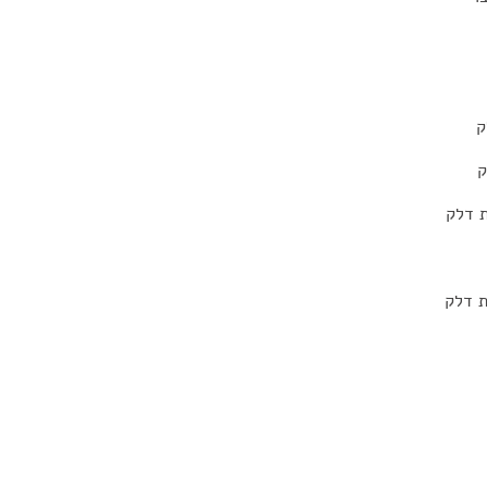
ק
ק
ת דלק