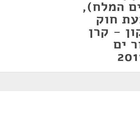
ים המלח),
201, הצעת חוק
ון - קרן
ר ים