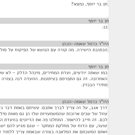
חן בר יוסף, נמצא?
חן בר יוסף
¶
כן.
היו"ר כרמל שאמה-הכהן
¶
הכתובת הישירה. מה קורה עם הנושא של הפיקוח על סול
חן בר יוסף
¶
כמו שאתה יודעים, ועדת המחירים, מינהל הדלק – לא שק
האחרונה. זה גם התפרסם בעיתונות. הוועדה דנה בצורה 
מחירי הבנזין.
היו"ר כרמל שאמה-הכהן
¶
דרך אגב, על זה צריך לברך אתכם. עשיתם באמת דבר גד
עוול של שנים ארוכות שהמשמעויות שלו הן גם מאות מילי
לכם. זה חייב להיאמר. התחלנו פה את הדיונים בוועדת הכ
טועה, עם הדוח של מחלקת המחקר – שגם מגיע להם ישר 
ואתם המשכתם את המלאכה בצורה שבאמת צריך ללמוד א