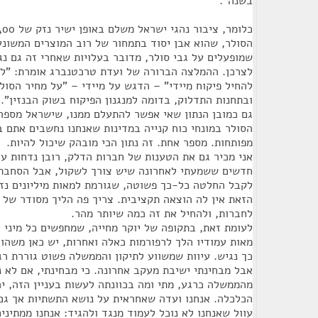
בשנה".
הסולר, שהוא אבן יסוד בתמחור של רוב המוצרים המשונ
שמופעלים על גבי סולר, מדובר בעלויות שאחרי זה גם נג
לצרכן. ההמלצה הברורה של ועדת טרכטנברג אומרת: "לאו
להחיל פיקוח מיידי" – הדגש על מיידי – "על מחיר הסו
ובתחנות התדלוק, בדומה למנגנון הפיקוח בשוק הבנזין".
גם כמובן הנתון שאי אפשר להתעלם ממנו, שישראל מספר
הסולר במונחי כוח קנייה במדינות שאנחנו נחשבים אתם ב
מפותחות. מספר אחת. זה נתון הכי מובהק שיכול להיות.
אני מכיר גם את הטענות של חברות הדלק, רובן נדחות על
חדשים ששמעתי לאחרונה שיש צורך לשקול, אבל הסחבת
לקבל החלטה כל-כך פשוטה, שגורמת למאות מיליונים נז
הזאת אין לה הוצאה תקציבית. צריך פה הליך מסודר של ב
לחברות, ולהחיל את זה כמה שיותר מהר.
לעומת זאת, בתקופה של יוקר מחייה, שמחפשים כל מיני 
מאות עמודיו הלך לרפורמות כאלה ואחרות, יש כאן משהו
כך נגיש. עיוות שמשווע לתיקון והממשלה פשוט גוררת רגל
אבל מבחינתי ישיבת מעקב אחרונה. כי מבחינתי, אם לא 
מהממשלה כרגע, מתי ומה בכוונתה לעשות בעניין הזה, י
הכלכלה. אנחנו ועדה שאחראית על נושא התשתיות אך גם 
עוול שאנחנו לא נוכל לעמוד מנגד ולהגיד: אנחנו ממתי