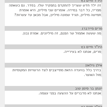
היו"ר חיים כץ
¶
זה ילד חדש שצריך להתקדם בתפקיד שלו. בסדר. גם כשאתה
מפריז, כל דבר במידה. אומרים שני מיליון, היא אומרת
חמישה מיליון, תגיד שמונה מיליון, אבל מכאן עד עשרות?
מרים פיירברג
¶
מה שעשה אתמול שר הפנם, זה מיליונים. אמרת נכון.
היו"ר חיים כץ
¶
מרים, אנחנו לא בעירייה.
אילן גילאון
¶
בדרך כלל בוועדה הזאת מתייצבים לצד הרשויות המקומיות
מול האוצר.
יונתן בר סימן טוב
¶
אנחנו לא מדברים על ההצעה בפני עצמה.
היו"ר חיים כץ
¶