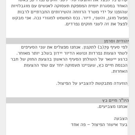
האחד במסגרת יומית המספקת תעסוקה לאנשים עם מוגבלויות
שהופנו על ידי משרד הרווחה והשירותים החברתיים לרבות
מפעל מוגן, והשני, דיור. נכס המשמש למגורי נכה. אני מבקש
לפצל את זה לשני חוקים נפרדים.
יהודית וסרמן
¶
לפי סעיף 79(ב) לתקנון. אנחנו מפצלים את שני הסעיפים
לשתי הצעות נפרדות ונושא הדיור יידון בשלב יותר מאוחר.
כרגע יישאר על השולחן הסעיף הראשון בהצעת החוק של חבר
הכנסת חיים כץ, שעניינו תעסוקה יחד עם שתי ההצעות
האחרות.
הוועדה מתבקשת להצביע על הפיצול.
היו"ר חיים כץ
¶
אנחנו מצביעים.
הצבעה
בעד אישור הפיצול – פה אחד