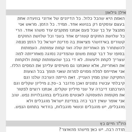
אילן גילאון
¶
האמת היא שהכל כלול. כל הדיונים של אדוני בוועדה אחת
בעצם עוסקים רק בנושא אחד. תמיד. כל הזמן. מראש אני
מתנצל על כך שכל פעם אנחנו מתקנים עוד משהו אחד. הרי
כל שלושת החוקים קשורים אחד בשני וכל שלושת החוקים
קשורים באיזושהי מציאות בה מדינת ישראל כל הזמן מנסה
להשתחרר מן האחריות שלה ואז קמות עמותות. העמותות
בסופו של דבר קמות משום שהמדינה נסוגה מאחריותה למה
שצריך לקחת ולעשות. לא די בכך שהעמותות קמות ולוקחות
את האחריות, אלא שאנחנו גם משיתים עליהן את המסים הללו.
אני אתייחס לפלח מסוים למרות שאני תומך בכל הצעות
החקיקה שהן ממין העניין. זאת הייתה הערכה שלנו וגם
קיבלתי עכשיו נתונים ואכן מדובר ב-2.70 מיליון שקלים וגם
הערכתנו דיברה על שני מיליון שקלים. אנחנו רוצים לפטור
את מקומות התעסוקה לאנשים מוגבלים במוגבלויות נפש. שוב
אני אומר שאין דבר כזה במדינת ישראל מוגבלים ולא
מוגבלים, יש מוגבלים ונשאי מוגבלות, בוודאי בתחום הנפש.
היו"ר חיים כץ
¶
תודה רבה. יש כאן מישהו מהאוצר?