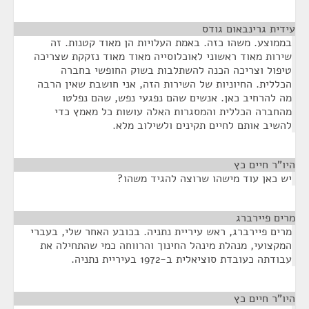
עידית גרינבאום גודס
¶
בממוצע. משהו כזה. באמת העלויות הן מאוד קטנות. זה
שירות מאוד ראשוני לאוכלוסייה מאוד מאוד נזקקת שצריכה
טיפול וצריכה הכנה להשתלבות בשוק החופשי בחברה
הכללית. החיוניות של השירות הזה, אני חושבת שאין הרבה
מה להרחיב כאן. אנשים שהם נפגעי נפש, שהם נפלטו
מהחברה הכללית והמסגרות האלה עושות כל מאמץ כדי
להשיב אותם לחיים תקינים ולשילוב מלא.
היו"ר חיים כץ
¶
יש כאן עוד מישהו שרוצה להגיד משהו?
מרים פיירברג
¶
מרים פיירברג, ראש עיריית נתניה. בכובע האחר שלי, בעברי
המקצועי, מנהלת מינהל החינוך והרווחה כמי שהתחילה את
עבודתה כעובדת סוציאלית ב-1972 בעיריית נתניה.
היו"ר חיים כץ
¶