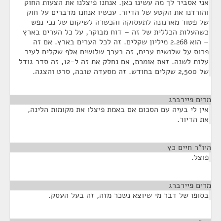
אני אסביר לך מה עשינו כאן. אנחנו פיצלנו את הצעות החוק
והורדנו את הקטע של הדיור. עכשיו אנחנו מדברים על חוק
של פטור מארנונה לתעסוקה והכשרה לשיקום של נכי נפש
כשהעלות הכללית של זה – דוח מבוקר, על כל הערים בארץ
– הוא 2.268 מיליון שקלים. זה לכל הערים בארץ. אם זה
פרוס על שלושים ערים, זה בערך שלושים אלף שקלים לעיר
עלות לשנה. זאת אומרת, אם נחלק את זה ל-12, זה סדר גודל
של 2,500 שקלים בחודש. זה מסעדה טובה, סרט והצגה.
מרים פיירברג
¶
אין לי בעיה עם הסכום אם באמת פיצלו את מקומות הלינה,
את הדיור.
היו"ר חיים כץ
¶
פוצל.
מרים פיירברג
¶
בסופו של דבר מי שיוצא נשכר מזה, זה בעל העסק.