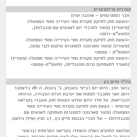
קצרנית פרלמנטרית
¶
חבר המתרגמים – אהובה שרון
<הצעת חוק לתיקון פקודת מסי העיריה ומסי הממשלה
(פיטורין) (פטור למרכזי יום לאנשים עם מוגבלות),
התשע"א-2011>
<הצעת חוק לתיקון פקודת מסי העירייה ומסי הממשלה
(פטורין) (פטור מארנונה למסגרות שיקום לנכי נפש),
התשס"ט - 2009>
<הצעת חוק לתיקון פקודת מסי העירייה ומסי ממשלה (פטורין)
(תאגיד לתעסוקת נכים ומוגבלים), התשס"ט-2009>
היו"ר חיים כץ
¶
בוקר טוב. היום יום רביעי בשבוע, ב' בטבת, ה-28 בדצמבר
2011 ואני מתכבד לפתוח את ישיבת ועדת העבודה, הרווחה
והבריאות. על סדר היום שלוש הצעות חוק שעברו בקריאה
טרומית - הצעת חוק לתיקון פקודת מסי העירייה ומסי
הממשלה (פטור מארנונה למסגרות תעסוקה לאנשים עם
מוגבלויות) – של חברי הכנסת חיים כץ, דב חנין ואילן גילאון.
שלושת החוקים האלה הוצמדו בקריאה הטרומית וברצוני
קודם כל לפצל את ההצעה שלי לשני חוקים נפרדים, כאשר