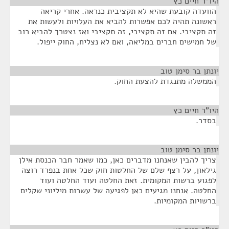
היו"ר חיים כץ
¶
הוועדה קובעת שהיא לא תקציבית כנראה. אחרי קריאה
ראשונה תהיה לכם אפשרות להביא את העלויות ולעשות את
זה תקציבי. אם זה תקציבי, זה תקציבי ואז נצטרך להביא רוב
של חמישים חברים במליאה, ואם לא נצליח, החוק ייפול.
יונתן בר סימן טוב
¶
הממשלה מתנגדת להצעת החוק.
היו"ר חיים כץ
¶
בסדר.
יונתן בר סימן טוב
¶
צריך להבין שאנחנו מדברים כאן, כמו שאמר חבר הכנסת אילן
גילאון, על רצף שלם של החלטות חוק שכל אחת בנפרד רוצה
לפגוע ברשות המקומית. זאת החלטה ועוד החלטה ועוד
החלטה. אנחנו מגיעים כאן לפגיעה של עשרות מיליוני שקלים
ברשויות המקומיות.