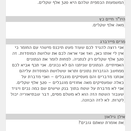
המשמעות הכספית שלהם היא 320 אלף שקלים.
היו"ר חיים כץ
¶
מאה אלף שקלים.
מרים פיירברג
¶
אני רוצה להגיד לכם שעוד מעט תיכנס מישהי עם החומר כי
אין לי אותו כאן, ואז אני אראה לכם את שלושת המוסדות. זה
320 אלף שקלים רק לנתניה. לפחות לומר את הנתונים
האמיתיים. הנתונים שניתנו הם לא נכונים. אני תכף אביא לכם
ממחשב הגזברות נתונים ותראו ששלושת המוסדות עליהם
אנחנו מדברים והם מעסיקים מוגבלים – ואני מדברת על
כאלה שמעסיקים מאה אחוזים מוגבלים – 320 אלף שקלים.
אני לא מדברת על שטח בתוך בנק שישים שם כמה נכים ויגיד
שעבור השטח הזה הוא לא משלם מסים, דבר שבתיאוריה יכול
לקרות. לא לזה הכוונה.
אילן גילאון
¶
את אומרת שאתם גובים?