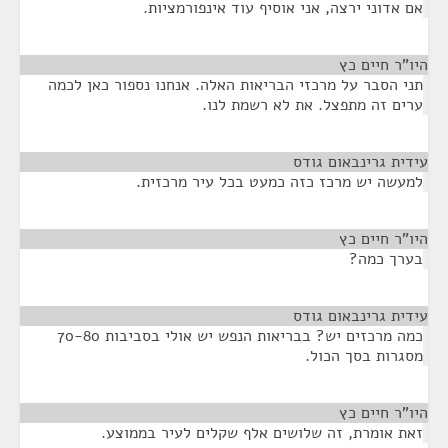
אם אדוני ירצה, אני אוסיף עוד אינפורמציות.
היו"ר חיים כץ
¶
תני הסבר על מרכזי הבריאות האלה. אנחנו נספור כאן לכמה
ערים זה מתפצל. את לא רשמת לנו.
עידית גרינבאום גודס
¶
למעשה יש מרכז כזה כמעט בכל עיר מרכזית.
היו"ר חיים כץ
¶
בערך כמה?
עידית גרינבאום גודס
¶
כמה מרכזים יש? בבריאות הנפש יש אולי בסביבות 70-80
מסגרות בסך הכול.
היו"ר חיים כץ
¶
זאת אומרת, זה שלושים אלף שקלים לעיר בממוצע.