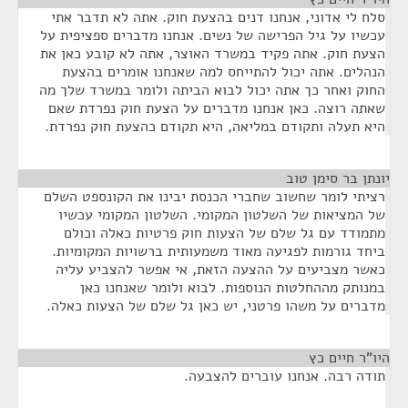
סלח לי אדוני, אנחנו דנים בהצעת חוק. אתה לא תדבר אתי
עכשיו על גיל הפרישה של נשים. אנחנו מדברים ספציפית על
הצעת חוק. אתה פקיד במשרד האוצר, אתה לא קובע כאן את
הנהלים. אתה יכול להתייחס למה שאנחנו אומרים בהצעת
החוק ואחר כך אתה יכול לבוא הביתה ולומר במשרד שלך מה
שאתה רוצה. כאן אנחנו מדברים על הצעת חוק נפרדת שאם
היא תעלה ותקודם במליאה, היא תקודם כהצעת חוק נפרדת.
יונתן בר סימן טוב
¶
רציתי לומר שחשוב שחברי הכנסת יבינו את הקונספט השלם
של המציאות של השלטון המקומי. השלטון המקומי עכשיו
מתמודד עם גל שלם של הצעות חוק פרטיות כאלה וכולם
ביחד גורמות לפגיעה מאוד משמעותית ברשויות המקומיות.
כאשר מצביעים על ההצעה הזאת, אי אפשר להצביע עליה
במנותק מההחלטות הנוספות. לבוא ולומר שאנחנו כאן
מדברים על משהו פרטני, יש כאן גל שלם של הצעות כאלה.
היו"ר חיים כץ
¶
תודה רבה. אנחנו עוברים להצבעה.