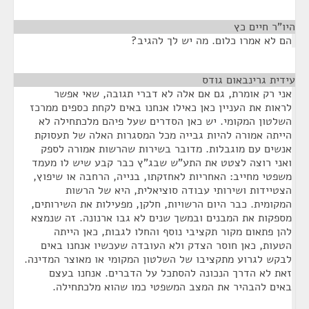
היו"ר חיים כץ
¶
הם לא אמרו כלום. מה יש לך להגיב?
עידית גרינבאום גודס
¶
אני רק אומרת, גם אם אלה לא דברי תגובה, שאי אפשר
לראות את העניין כאן כאילו אנחנו באים לקחת כספים ממרכז
השלטון המקומי. יש כאן הסדרים שעל פיהם מלכתחילה לא
הייתה אמורה להיות גבייה מכל המסגרות האלה של תעסוקת
אנשים עם מוגבלות. מדובר בשירות שהרשות אמורה לספק
ואני רוצה לצטט את התע"ש שבג"ץ כבר קבע שיש לו מעמד
משפטי מחייב: האחריות לאחזקתו, בנייה, הרחבה או שיפוץ,
הצטיידות ושירותי עבודה סוציאלית, היא של הרשות
המקומית. כבר היום הרשויות, חלקן, מפעילות את השירותים,
מספקות את המבנים ובמשך שנים לא גבו ארנונה. זה שנמצא
להן פתאום מקור תקציבי נוסף והחלו לגבות, כאן הייתה
הטעות, כאן חוסר הצדק ולא העובדה שעכשיו אנחנו באים
לבקש לגרוע מתקציבו של השלטון המקומי או מאוצר המדינה.
זאת לא הדרך הנכונה להסתכל על הדברים. אנחנו בעצם
באים להבהיר את המצב המשפטי כמו שהוא מלכתחילה.