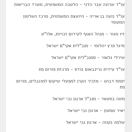
עו"ד שרונה עבר הדני - הלשכה המשפטית, משרד הבריאות
עו"ד נועה בן אריה - היועצת המשפטית, מרכז השלטון
המקומי
זיו מגור - מנהל האגף לקידום זכויות, אלו"ט
סיגל פרץ יהלומי - מנכ"לית אקי"ם ישראל
שירלי גלאור - סמנכ"לית אקי"ם ישראל
עו"ד עידית גרינבאום גודס - מרכזת פורום פת
יפתח דבוש - מזכיר הקרן למפעלי שיקום למוגבלים, פורום
פת
משה בסעאד - מנכ"ל ארגון נכי ישראל
יאיר שמעון - ארגון נכי ישראל
שלמה נקווה - ארגון נכי ישראל