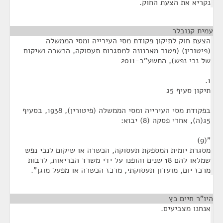
נקריא את הצעת החוק.
עמית קנובלר
¶
הצעת חוק לתיקון פקודת מסי העירייה ומסי הממשלה
(פיטורין) (פטור מארנונה למסגרות תעסוקה, הכשרה ושיקום
של נכי נפש), התשע"ב-2011
1.
תיקון סעיף 5ג
בפקודת מסי העירייה ומסי הממשלה (פיטורין), 1938, בסעיף
5ג(ה), אחרי פסקה (8) יבוא:
"(9)
מסגרת יומית המספקת תעסוקה, הכשרה או שיקום לנכי נפש
שמלאו להם 18 שנים והופנו על ידי משרד הבריאות, לרבות
מרכז יום, מועדון תעסוקתי, מרכז הכשרה או מפעל מוגן".
היו"ר חיים כץ
¶
אנחנו מצביעים.