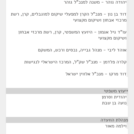
יהודה גוהר - משנה למנכ"ל גוהר
דוד בן נון - מנכ"ל הקרן למפעלי שיקום למוגבלים, קרן, רשת
מרכזי אבחון ושיקום מקצועי
עו"ד גיל אגמון - היועץ המשפטי, קרן, רשת מרכזי אבחון
ושיקום מקצועי
אוהד ליבי - מנהל גבייה, נכסים ורכש, המשקם
קלרה פלדמן - מנכ"ל שק"ל, המרכז הישראלי לנגישות
דוד מרקו - מנכ"ל אלווין ישראל
ייעוץ משפטי
¶
יהודית וסרמן
נועה בן שבת
מנהלת הוועדה
¶
וילמה מאור