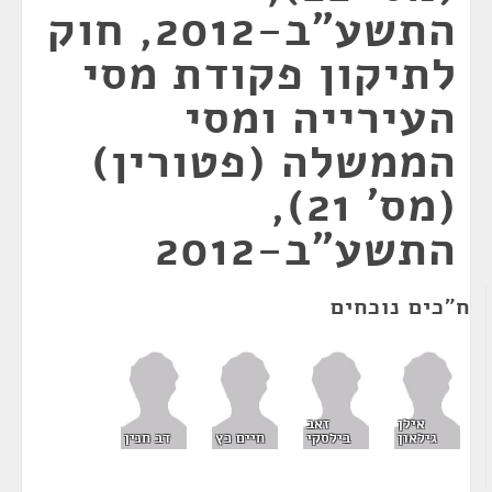
התשע"ב-2012, חוק
לתיקון פקודת מסי
העירייה ומסי
הממשלה (פטורין)
(מס' 21),
התשע"ב-2012
ח"כים נוכחים
אילן
זאב
גילאון
בילסקי
חיים כץ
דב חנין