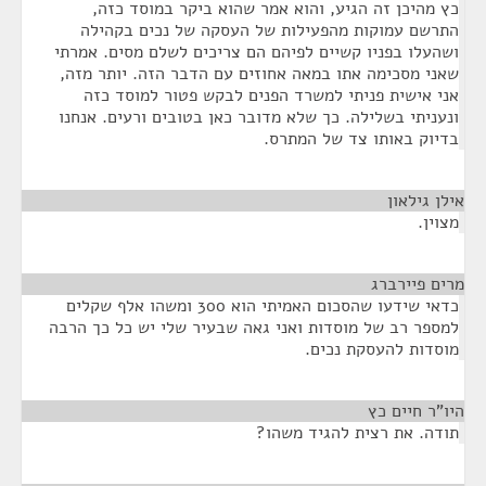
כץ מהיכן זה הגיע, והוא אמר שהוא ביקר במוסד כזה,
התרשם עמוקות מהפעילות של העסקה של נכים בקהילה
ושהעלו בפניו קשיים לפיהם הם צריכים לשלם מסים. אמרתי
שאני מסכימה אתו במאה אחוזים עם הדבר הזה. יותר מזה,
אני אישית פניתי למשרד הפנים לבקש פטור למוסד כזה
ונעניתי בשלילה. כך שלא מדובר כאן בטובים ורעים. אנחנו
בדיוק באותו צד של המתרס.
אילן גילאון
¶
מצוין.
מרים פיירברג
¶
כדאי שידעו שהסכום האמיתי הוא 300 ומשהו אלף שקלים
למספר רב של מוסדות ואני גאה שבעיר שלי יש כל כך הרבה
מוסדות להעסקת נכים.
היו"ר חיים כץ
¶
תודה. את רצית להגיד משהו?