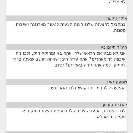
לא צריך.
אילן גילאון
¶
במקביל להצעות שלנו רצות הצעות לפטור מארנונה ישיבות
קטנות.
היו"ר חיים כץ
¶
אני לא מבין את הראש שלך. אתה בא ומחוקק חוק, ולכן מה
איכפת לך מאחרים? אתה עוזר היכן שאתה חושב שאתה צריך
לחוקק. למה אתה יורה באחרים? עזוב.
שמעון יאיר
¶
ההצעה שלו הולכת בקושי ולכן הוא כועס.
יהודית וסרמן
¶
לגבי העלות, הוועדה צריכה לקבוע אם הצעת החוק היא
תקציבית או לא.