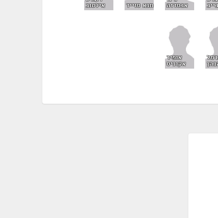
אבסדזה
ייב
חנא סוייד
אילטוב
רמל
אופיר
כהן
אקוניס