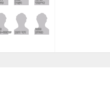
אייכלר
וקנין
טיב
משה
כ
כחלון
דני דנון
שאמה-ה