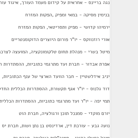
נגה בריינס - אחראית על קידום מעמד העורך, איגוד עור
בנימין מסיקה - במאי ומפיק ,הפקות המזרח
ירמיהו קדושי - מפיק ותסריטאי, הפקות המזרח
אורי רוזנווקס - יו"ר פורום היוצרים הדוקומנטריים
מיטל בשרי - מנהלת תחום טלקומונקציה, המועצה לצרכנ
אפרת אבדור - חברת ועד מתרגמי כתוביות, ההסתדרות 
יניב אידלשטיין - חבר הוועד הארצי של ענף הכתוביות,
דוד גלנוס - יו"ר אגף תקשורת, ההסתדרות הכללית החד
תמי יפה - יו"ר ועד מתרגמי כתוביות, ההסתדרות הכללי
יורם מוקדי - סמנכל תוכן ורגולציה, חברת הוט
נועה גבע - עורכת דין, ארדינסט בן נתן ושות, חברת יס