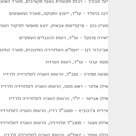
יעל מבורך - רכזת תקשורת באגף תקציבים, משרד האוצר
דנה נויפלד - עו"ד, ייעוץ וחקיקה, משרד המשפטים
מעיין כהן - פרקליטות צבאית, יועץ משפטי לפיקוד העור
יאירה פרנקל - עו"ד, רשות ההגבלים העסקיים
אביגדור דנן - יועמ"ש הטלוויזיה החינוכית, משרד החינו
תומר קרני - עו"ד, רשות השידור
מנשה סמירה - מנכ"ל, הרשות השניה לטלוויזיה ולרדיו
אילן אלוני - ראש מטה, הרשות השניה לטלוויזיה ולרדיו
אילן אבישר - יו"ר, הרשות השניה לטלוויזיה ולרדיו
עידית צ'רנוביץ - סמנכ"ל רדיו, הרשות השניה לטלוויזיה 
אילת מצגר - סמנכ"ל טלוויזיה, הרשות השניה לטלוויזיה 
הילה שמיר - יועמ"ש, הרשות השניה לטלוויזיה ולרדיו