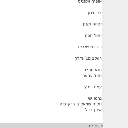
אופיר אקוניס
דני דנון
יצחק וקנין
יואל חסון
רוברט טיבייב
ראלב מג`אדלה
חנא סוייד
חמד עמאר
עמיר פרץ
נחמן שי
יוליה שמאלוב ברקוביץ
איתן כבל
מוזמנים
¶