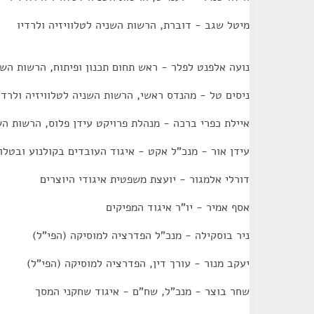
מיטל שגב - דוברת, הרשות השניה לטלוויזיה ולרדיו
נועה אלפנט לפלר - ראש תחום תכנון ופיתוח, הרשות השני
ניסים טל - מהנדס ראשי, הרשות השניה לטלוויזיה ולרדי
איילת כפרי ברכה - מנהלת פרויקט עידן פלוס, הרשות השנ
עידן אור - מנכ"ל אקט - איגוד העובדים בקולנוע ובטלוו
דורלי אלמגור - יועצת משפטית איגודי היוצרים
אסף אמיר - יו"ר איגוד המפיקים
ניר בוסקילה - מנכ"ל הפדרציה למוסיקה (הפי"ל)
יעקב מנור - עורך דין, הפדרציה למוסיקה (הפי"ל)
שחר בוצר - מנכ"ל, שח"ם - איגוד שחקני המסך