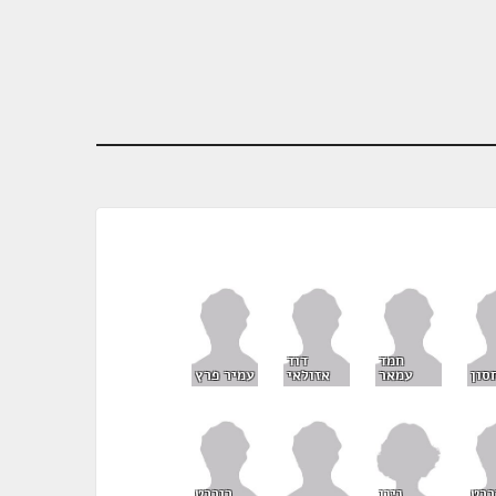
חמד
דוד
סון
עמאר
אזולאי
עמיר פרץ
נינו
ברט
רוברט