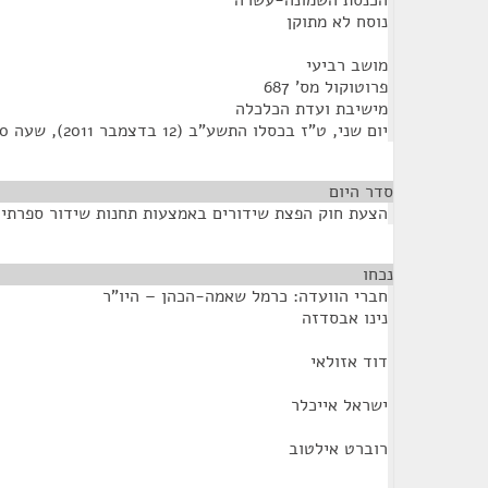
הכנסת השמונה-עשרה
נוסח לא מתוקן
מושב רביעי
פרוטוקול מס' 687
מישיבת ועדת הכלכלה
יום שני, ט"ז בכסלו התשע"ב (12 בדצמבר 2011), שעה 14:00
סדר היום
הצעת חוק הפצת שידורים באמצעות תחנות שידור ספרתיות,
נכחו
¶
חברי הוועדה: כרמל שאמה-הכהן – היו"ר
נינו אבסדזה
דוד אזולאי
ישראל אייכלר
רוברט אילטוב