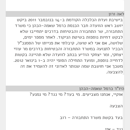
לאה ורון
¶
בישיבת ועדת הכלכלה הקודמת ב-14 בנובמבר 2011 ביקש
יושב ראש הוועדה חבר הכנסת כרמל שאמה-הכהן כי משרד
התחבורה, שר התחבורה והבטיחות בדרכים יתחייבו שלא
לבקש דחיות נוספות בשיטת הניקוד. לאחר מספר ימים,
שלושה, אם אני לא טועה, קיבלתי את פנייתו של הסמנכ"ל
הבכיר לתנועה במשרד התחבורה והבטיחות בדרכים מר עוזי
יצחקי, ומר יצחקי הודיע בכתב לוועדה שלא תהיינה בקשות
לדחייה נוספת, ומועד התחילה הסופי יהיה ב-1 בינואר 2012.
משכך אני חושבת שמה שנותר לאדוני זה להעמיד את זה
להצבעה.
היו"ר כרמל שאמה-הכהן
¶
אוקיי, אנחנו מצביעים. מי בעד? מי נגד? מי נמנע?
הצבעה
בעד בקשת משרד התחבורה – רוב
נגד – אין