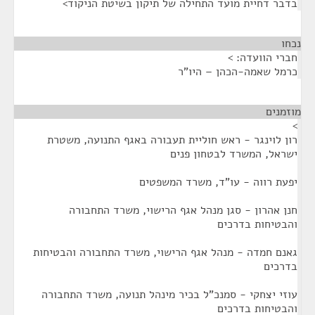
בדבר דחיית מועד התחילה של תיקון בשיטת הניקוד>
נכחו
¶
חברי הוועדה: >
כרמל שאמה-הכהן – היו"ר
מוזמנים
¶
>
רון לוינגר - ראש חוליית תעבורה באגף התנועה, משטרת
ישראל, המשרד לבטחון פנים
יפעת רווה - עו"ד, משרד המשפטים
חנן אהרון - סגן מנהל אגף הרישוי, משרד התחבורה
והבטיחות בדרכים
גאנם חמדה - מנהל אגף הרישוי, משרד התחבורה והבטיחות
בדרכים
עוזי יצחקי - סמנכ"ל בכיר מינהל תנועה, משרד התחבורה
והבטיחות בדרכים