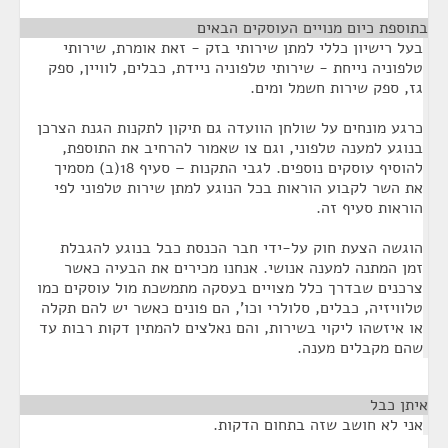
בתוספת כיום מנויים העוסקים הבאים
¶
בעל רישיון כללי למתן שירותי בזק - זאת אומרת, שירותי
טלפוניה נייחת - שירותי טלפוניה ניידת, כבלים, לוויין, ספק
גז, ספק שירות חשמל ומים.
כרגע מונחים על שולחן הוועדה גם תיקון לתקנות הגנת הצרכן
בנוגע למענה טלפוני, וגם צו שאמור להרחיב את התוספת,
להוסיף עוסקים נוספים. לגבי התקנות – סעיף 18(ב) מסמיך
את השר לקבוע הוראות בכל הנוגע למתן שירות טלפוני לפי
הוראות סעיף זה.
הוגשה הצעת חוק על-ידי חבר הכנסת כבל בנוגע להגבלת
זמן המתנה למענה אנושי. אנחנו מכירים את הבעיה כאשר
צרכנים שבדרך כלל מצויים בעסקה מתמשכת מול עוסקים כמו
טלוויזיה, כבלים, סלולרי וכו', הם פונים כאשר יש להם תקלה
או איזשהו ליקוי בשירות, והם נאלצים להמתין דקות רבות עד
שהם מקבלים מענה.
איתן כבל
¶
אני לא חושב שזה בתחום הדקות.