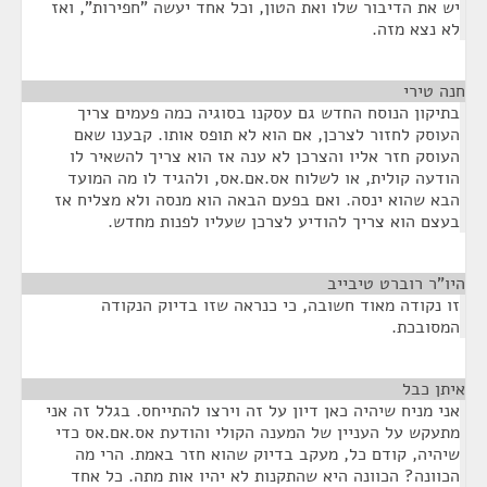
יש את הדיבור שלו ואת הטון, וכל אחד יעשה "חפירות", ואז
לא נצא מזה.
חנה טירי
¶
בתיקון הנוסח החדש גם עסקנו בסוגיה כמה פעמים צריך
העוסק לחזור לצרכן, אם הוא לא תופס אותו. קבענו שאם
העוסק חזר אליו והצרכן לא ענה אז הוא צריך להשאיר לו
הודעה קולית, או לשלוח אס.אם.אס, ולהגיד לו מה המועד
הבא שהוא ינסה. ואם בפעם הבאה הוא מנסה ולא מצליח אז
בעצם הוא צריך להודיע לצרכן שעליו לפנות מחדש.
היו"ר רוברט טיבייב
¶
זו נקודה מאוד חשובה, כי כנראה שזו בדיוק הנקודה
המסובכת.
איתן כבל
¶
אני מניח שיהיה כאן דיון על זה וירצו להתייחס. בגלל זה אני
מתעקש על העניין של המענה הקולי והודעת אס.אם.אס כדי
שיהיה, קודם כל, מעקב בדיוק שהוא חזר באמת. הרי מה
הכוונה? הכוונה היא שהתקנות לא יהיו אות מתה. כל אחד