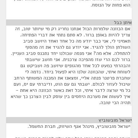
הוא פחות על הנוסח.
איתן כבל
¶
אם הכוונה שלמרות הכול אנחנו נחריג רק מי שיותר טוב, זה
צריך להיות באופן ברור. לא סתם נתתי את דברי הפתיחה.
תאמיני לי, אני כבר יודע מה כל אחד ואחד היושב סביב
השולחן הולך להגיד. אני יודע גם להגיד את זה מהסוף
להתחלה. אלא מה? אני מנסה שכולנו יחד נתכנס סביב העניין.
ברור לכם הרי שזו מהפיכה צרכנית. אני חושב שישבתי
והבהרתי כמעט לכל אחד מהגופים שיושב פה ושביקש גם
לשוחח איתי, שהכוונה שלנו היא לפעול ביחד. נדמה לי
שחברת פרטנר פנתה אליי, ומצאנו את המכנה המשותף הרחב
שיכול לעזור לכולם. ישבתי גם עם הוט, ודיברתי עם יס, ועם
כל מי שרצה לדבר איתי, וכל זאת כאשר הכוונה היא אחת -
איך לעשות את מערכת היחסים בין עוסק לבין הצרכן כך שהיא
תהיה הכי טובה.
ישראל מובשוביץ
¶
ישראל מובשוביץ, מינהל אגף השיווק, חברת החשמל.