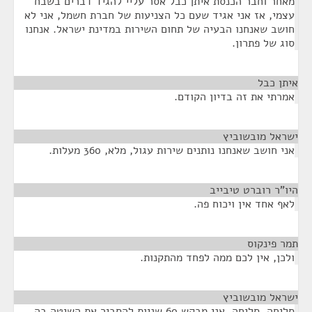
מאחר וחבר הכנסת איתן כבל אסר עליי להגיד דברים בשבח
עצמי, אז אני אגיד שעם כל הצניעות של חברת חשמל, אני לא
חושב שאנחנו הבעיה של תחום השירות במדינת ישראל. אנחנו
סוג של פתרון.
איתן כבל
¶
אמרתי את זה בדיון הקודם.
ישראל מובשוביץ
¶
אני חושב שאנחנו נותנים שירות עגול, מלא, 360 מעלות.
היו"ר רוברט טיבייב
¶
לאף אחד אין ויכוח פה.
תמר פינקוס
¶
ולכן, אין לכם ממה לפחד מהתקנות.
ישראל מובשוביץ
¶
סליחה, סליחה. אני מבקש 60 שניות להסביר את השיטה בה