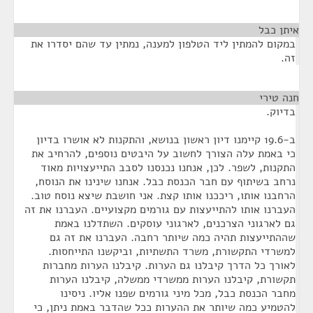
איתן כבל
¶
במקום להמתין ליד הטלפון למענה, נמתין עד שהם יסדרו את
זה.
חנה טירי
¶
בדיוק.
ב-19.6 קיימנו דיון ראשון בנושא, והתקנות לא אושרו בדיון
כי באמת עלה הצורך לחשוב על היבטים נוספים, להרחיב את
התקנות, לשפר. לכן, אנחנו נכנסנו לסבב התייעצויות מאוד
נרחב בשיתוף עם חבר הכנסת כבל. אנחנו שינינו את הנוסח,
הרחבנו אותו, ריככנו אותו קצת. אני חושבת שיצא נוסח טוב.
העברנו אותו להתייעצות עם גורמים מקצועיים. העברנו את זה
גם לארגוני הצרכנים, לארגוני עוסקים. השתדלנו באמת
שההתייעצות תהיה כמה שיותר רחבה. העברנו את זה גם
למשרדי התקשורת, משרד התשתיות, וביקשנו התייחסות.
לאורך כל הדרך קיבלנו גם הערות. קיבלנו הערות מחברות
תקשורת, קיבלנו הערות ממשרדי ממשלה, קיבלנו הערות
מחבר הכנסת כבל, מכל מיני גורמים שפנו אליו. ניסינו
להטמיע כמה שיותר את ההערות ככל שהדבר באמת ניתן, כי