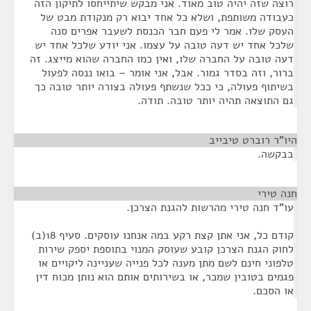
רוצה שזה יהיה טוב מאוד. אני מבקש שיתייחסו לתיקון הזה
כעבודה משותפת, ושלא כל אחד יבוא רק מנקודת מבט של
העסק שלו. אמר לי פעם חבר הכנסת לשעבר אפרים סנה
שלכל אחד יש דעה טובה על עצמו. אני יודע שלכל אחד יש
דעה טובה על החברה שלו, ואין כמו החברה שהוא מייצג. זה
ברור, וזה בסדר גמור. אבל, אני אומר – בואו ננסה לפעול
בשיתוף פעולה, כי ככל שנשתף פעולה בצורה יותר טובה כך
גם התוצאה תהיה יותר טובה. תודה.
היו"ר רוברט טיבייב
¶
בבקשה.
חנה טירי
¶
עו"ד חנה טירי מהרשות להגנת הצרכן.
קודם כל, אני אתן קצת רקע במה אנחנו עוסקים. סעיף 18(ב)
לחוק הגנת הצרכן קובע שעוסק המנוי בתוספת יספק שירות
טלפוני חינם לשם מתן מענה לכל פנייה שעניינה ליקויים או
פגמים בטובין שמכר, או בשירותים אותם הוא נותן מכוח דין
או הסכם.