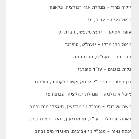
יוליה מרוז - מנהלת אגף רגולציה, פלאפון
מיטל נעים - עו"ד, יס
עופר ויסוקר - יועץ משפטי, חברת יס
מיטל כהן מרקו - יועמ"ש, סופרגז
הדר זיו - יועמ"ש, חברות הגז
גלית בוגנים - עו"ד סופרגז
רון קיסרי - סמנכ"ל שיווק וקשרי לקוחות, סופרגז
מיכל אוגולניק - מנהלת רגולציה, קבוצת פז
משה אשכנזי - מנכ"ל מי מודיעין, תאגידי מים וביוב
ראויה חנדקלו - עו"ד, מי מודיעין, תאגידי מים וביוב
יפתח נאור - מנכ"ל מי אביבים, תאגידי מים וביוב