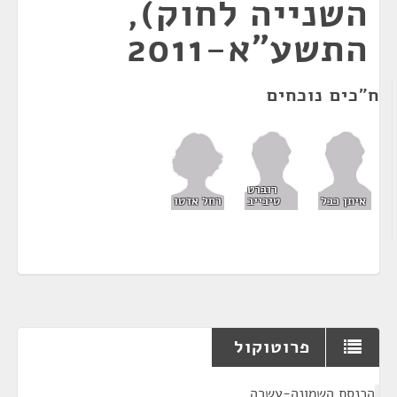
השנייה לחוק),
התשע"א-2011
ח"כים נוכחים
רוברט
רחל אדטו
איתן כבל
טיבייב
פרוטוקול
¶
הכנסת השמונה-עשרה