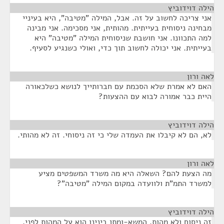
הילה דוידוביץ
¶
אני צריכה לחשוב על זה. אבל, המילה "מטיבה", היא בעיניי
מבחינה ניסוחית בעייתית. מהותית, אני מסכימה. אני מבינה
למה התכוונו. אני חושבת שניסוחית המילה "מטיבה" היא
בעייתית. אני יכולה לחשוב תוך כדי, ואולי כשנגיע לסעיף.
לאה ורון
¶
האם לא אמרת שלא הסכמת עם חברותייך לנושא כשלכאורה
היית כבר אמורה לבוא עם ההצעות?
הילה דוידוביץ
¶
לא, הם לא קיבלו את העמדה שלי כי זה ניסוחי. זה לא מהותי.
לאה ורון
¶
מה הצעת להם? השאלה היא מה משרד המשפטים מציע
למשרד התמ"ת ולוועדה במקום המילה "מטיבה"?
הילה דוידוביץ
¶
זה ניסוח ולא מהות. המשא-ומתן בינינו הוא על המהות לפני,