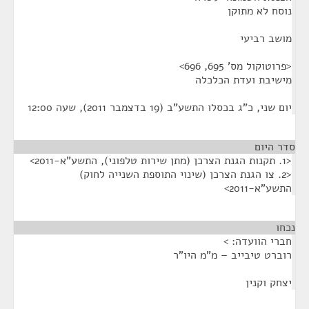
נוסח לא מתוקן
מושב רביעי
<פרוטוקול מס' 695, 696>
מישיבת ועדת הכלכלה
יום שני, כ"ג בכסלו התשע"ב (19 בדצמבר 2011), שעה 12:00
סדר היום
<1. תקנות הגנת הצרכן (מתן שירות טלפוני), התשע"א-2011>
<2. צו הגנת הצרכן (שינוי התוספת השנייה לחוק)
התשע"א-2011>
נכחו
¶
חברי הוועדה: >
רוברט טיבייב – מ"מ היו"ר
יצחק וקנין