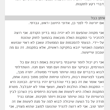
דברי רקע לתקנות.
איתן כבל
¶
אם יורשה לי לפני כן, אדוני היושב-ראש, גברתי.
אני מקווה שהפעם זה לא יהיה כמו בדיון הקודם. אני רוצה
להזכיר כי התקנות האלה מובאות בהמשך לחוק שהונח
על-ידי. הגעתי להסכמות עם הממשלה שאכן לא ראוי שנושא
המענה האנושי יובא בחקיקה ראשית, אלא בתקנות. זה גם מה
שנכון שייעשה.
אני רק יכול לומר שישבתי בישיבות באמת רבות עם כל
הגורמים, ובעיקר עם הרשות ועם תמר ועם חנה. השתדלתי
לבוא בדברים עם כמה שיותר משרדי ממשלה. יתרה מכך,
מעבר לפגישות רבות, ניהלנו שיחות טלפון מתוך כוונה אחת,
ואני אומר את זה כאן כדי שהדברים יהיו ברורים. הכוונה היא
– התקנות האלה הולכות לצאת, ושאף אחד לא יתבלבל. מטרת
התקנות האלה היא לעשות את מערכת היחסים בין הצרכן לבין
הרשויות עד כמה שיותר טובות ויותר תקינות. אנחנו נגיד
תודה על כל הצעה שיכולה לבוא לפה על מנת לעשות את זה
יותר טוב. אני לא רוצה להגיד שהגענו למצב שהוא מצוין, אני