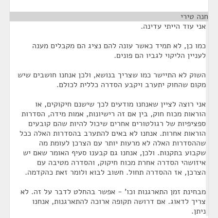
חנה טירי
¶
אני עוד הייתי עדינה.
כמו כן, לא תמיד כאשר עונה להם נציג הם מקבלים מענה
לעניין הליקוי לגביו הם פונים.
השוק לא התיישר כמו שצריך בנושא, ולכן אנחנו חושבים שיש
מקום שהחוק יתערב ויקבע הסדרה כללית לכולם.
אני רוצה לציין שאנחנו מודעים לכך שישנם חיקוקים, או
הוראות מכוח חוק, בין אם זה רישיונות, אמות מידה, הסדרות
ספציפיות של רגולטורים אחרים שיכול להיות שהם קובעים
הוראות אחרות. אנחנו לא באים להתערב בהסדרות האלה ככל
שההסדרות האלה לא מרעות יותר עם הצרכן לעומת מה
שקבוע בתקנות. ולכן, אנחנו גם קבענו סעיף האומר שאם יש
איזושהי הסדרה אחרת מכוח חיקוק, והסדרה מטיבה עם
הצרכן, אז ההסדרה תחול. חשוב לבוא ולומר זאת כהקדמה.
מבחינת זמן התארגנות וכו' - אפשר בהחלט לדבר על זה. לא
צריך לדאוג. אם דרושה תקופה ארוכה להתארגנות, אנחנו
ניתן.