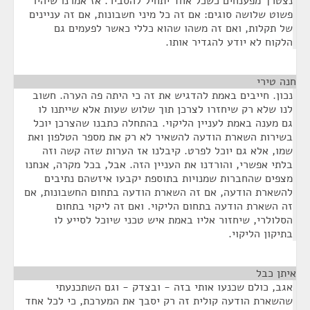
נצטרך מפענחים כשכל אחד יתחיל להסביר. אז אמרנו שיהיו
פשוט שלושה סוגים: אם זה כל מיני חשבונות, אם זה עניינים
של תקלות, ואם זה משהו שהוא כללי כאשר לפעמים גם
הלקוח לא יודע להגדיר אותו.
חנה טירי
¶
נכון. חייבים באמת להדגיש את זה כי היתה פה הערה. חשוב
לנו שלא רק שיחזרו לצרכן תוך שלוש שעות אלא שייתנו לו
גם מענה באמת לעניין הליקוי. בהתחלה כתבנו שהצרכן יוכל
בשירות השארת הודעה להשאיר לא רק את מספר הטלפון ואת
שמו, אלא גם יוכל לפרט. קיבלנו אז הערות שזה קשה וזה
בלתי אפשרי, והורדנו את העניין הזה. אבל, בכל מקרה, אנחנו
מצפים שהחברות שמנויות בתוספת יקבעו איזשהם נתיבים
להשארת הודעה, אם זה השארת הודעה בתחום החשבונות, אם
זה השארת הודעה בתחום הליקוי. ואם זה ליקוי בתחום
הסלולרי, שיחזור אליו באמת איש טכני שיוכל לסייע לו
בתיקון הליקוי.
איתן כבל
¶
אגב, כולם שכנעו אותי בזה - ובצדק - וגם השתכנעתי
שהשארת הודעה קולית זה רק יסבך את המערכת, כי לכל אחד