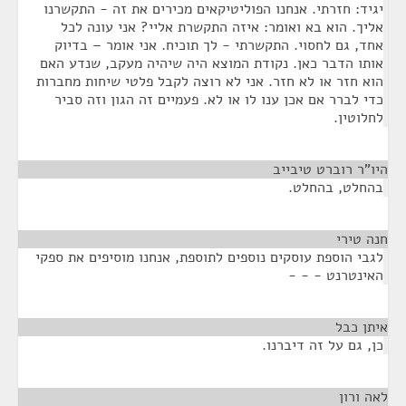
יגיד: חזרתי. אנחנו הפוליטיקאים מכירים את זה - התקשרנו
אליך. הוא בא ואומר: איזה התקשרת אליי? אני עונה לכל
אחד, גם לחסוי. התקשרתי - לך תוכיח. אני אומר – בדיוק
אותו הדבר כאן. נקודת המוצא היה שיהיה מעקב, שנדע האם
הוא חזר או לא חזר. אני לא רוצה לקבל פלטי שיחות מחברות
כדי לברר אם אכן ענו לו או לא. פעמיים זה הגון וזה סביר
לחלוטין.
היו"ר רוברט טיבייב
¶
בהחלט, בהחלט.
חנה טירי
¶
לגבי הוספת עוסקים נוספים לתוספת, אנחנו מוסיפים את ספקי
האינטרנט - - -
איתן כבל
¶
כן, גם על זה דיברנו.
לאה ורון
¶