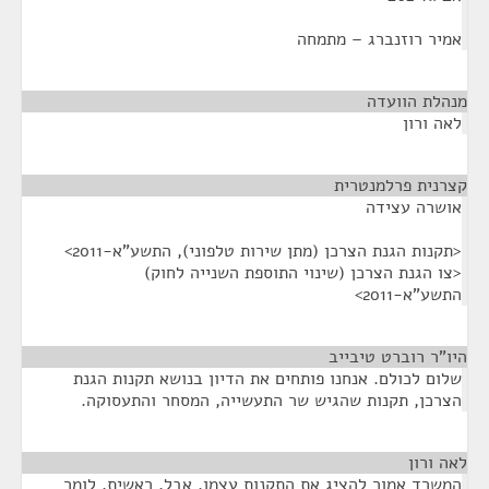
אמיר רוזנברג – מתמחה
מנהלת הוועדה
¶
לאה ורון
קצרנית פרלמנטרית
¶
אושרה עצידה
<תקנות הגנת הצרכן (מתן שירות טלפוני), התשע"א-2011>
<צו הגנת הצרכן (שינוי התוספת השנייה לחוק)
התשע"א-2011>
היו"ר רוברט טיבייב
¶
שלום לכולם. אנחנו פותחים את הדיון בנושא תקנות הגנת
הצרכן, תקנות שהגיש שר התעשייה, המסחר והתעסוקה.
לאה ורון
¶
המשרד אמור להציג את התקנות עצמן. אבל, ראשית, לומר