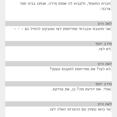
חברת החשמל, ולקבוע לה אמות מידה. אנחנו בנינו ספר
צרכני.
לאה ורון
¶
אני חושבת שגברתי מתייחסת לצו שמבקש להחיל גם - - -
מירב יוסף
¶
לא לצו.
לאה ורון
¶
לא לצו? את מתייחסת לתקנות עצמן?
מירב יוסף
¶
אולי. את יודעת מה? כן, את צודקת.
לאה ורון
¶
אז בואו נמתין עם ההערות האלה לצו.