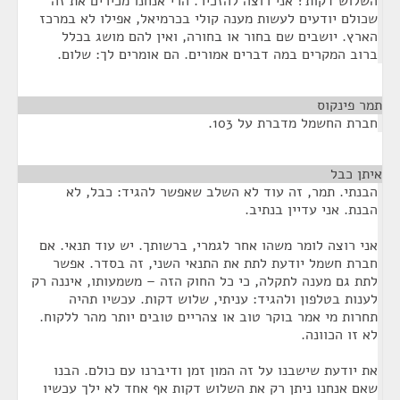
השלוש דקות? אני רוצה להזכיר. הרי אנחנו מכירים את זה
שכולם יודעים לעשות מענה קולי בכרמיאל, אפילו לא במרכז
הארץ. יושבים שם בחור או בחורה, ואין להם מושג בכלל
ברוב המקרים במה דברים אמורים. הם אומרים לך: שלום.
תמר פינקוס
¶
חברת החשמל מדברת על 103.
איתן כבל
¶
הבנתי. תמר, זה עוד לא השלב שאפשר להגיד: כבל, לא
הבנת. אני עדיין בנתיב.
אני רוצה לומר משהו אחר לגמרי, ברשותך. יש עוד תנאי. אם
חברת חשמל יודעת לתת את התנאי השני, זה בסדר. אפשר
לתת גם מענה לתקלה, כי כל החוק הזה – משמעותו, איננה רק
לענות בטלפון ולהגיד: עניתי, שלוש דקות. עכשיו תהיה
תחרות מי אמר בוקר טוב או צהריים טובים יותר מהר ללקוח.
לא זו הכוונה.
את יודעת שישבנו על זה המון זמן ודיברנו עם כולם. הבנו
שאם אנחנו ניתן רק את השלוש דקות אף אחד לא ילך עכשיו