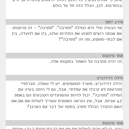
בהחרגות. לכן, הכלל הזה חל על כולם.
מירב יוסף
¶
אז הבעיה שלי היא המילה "מטיבה". "מטיבה" – זה פרשנות.
אם אנחנו רוצים למנוע את החזרות שלנו, בין אם לוועדה, בין
אם לבתי-משפט, מה זה "מטיבה"?
תמר פינקוס
¶
זה יהיה מטיבה על האמור בתקנות אלה.
הילה דוידוביץ
¶
הילה דוידוביץ, משרד המשפטים. יש לי שאלה. חברותיי
מהרשות לא קיבלו את עמדתי. אבל, גם לי היתה בעיה עם
המילה "מטיבה". יכול להיות שהמועדים הקובעים הם באמת
47 שניות. אבל, אין הוראה האומרת שצריך לשלוח אס.אם.אס.
האם ההסדר הכולל מטיב בסופו של דבר עם הצרכן?
תמר פינקוס
¶
נכון, כי לא צריך לשלוח אס.אם.אס כי הם עונים ב-47 שניות.