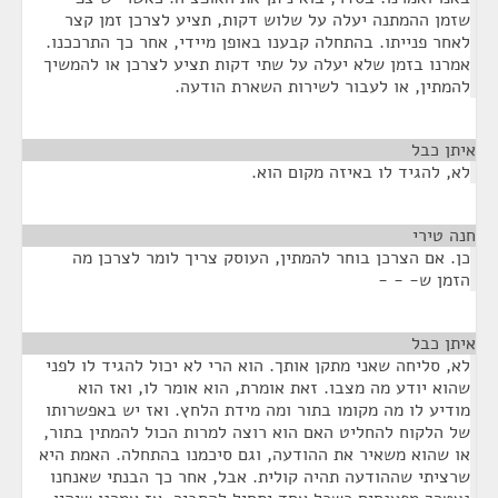
שזמן ההמתנה יעלה על שלוש דקות, תציע לצרכן זמן קצר
לאחר פנייתו. בהתחלה קבענו באופן מיידי, אחר כך התרככנו.
אמרנו בזמן שלא יעלה על שתי דקות תציע לצרכן או להמשיך
להמתין, או לעבור לשירות השארת הודעה.
איתן כבל
¶
לא, להגיד לו באיזה מקום הוא.
חנה טירי
¶
כן. אם הצרכן בוחר להמתין, העוסק צריך לומר לצרכן מה
הזמן ש- - -
איתן כבל
¶
לא, סליחה שאני מתקן אותך. הוא הרי לא יכול להגיד לו לפני
שהוא יודע מה מצבו. זאת אומרת, הוא אומר לו, ואז הוא
מודיע לו מה מקומו בתור ומה מידת הלחץ. ואז יש באפשרותו
של הלקוח להחליט האם הוא רוצה למרות הכול להמתין בתור,
או שהוא משאיר את ההודעה, וגם סיכמנו בהתחלה. האמת היא
שרציתי שההודעה תהיה קולית. אבל, אחר כך הבנתי שאנחנו