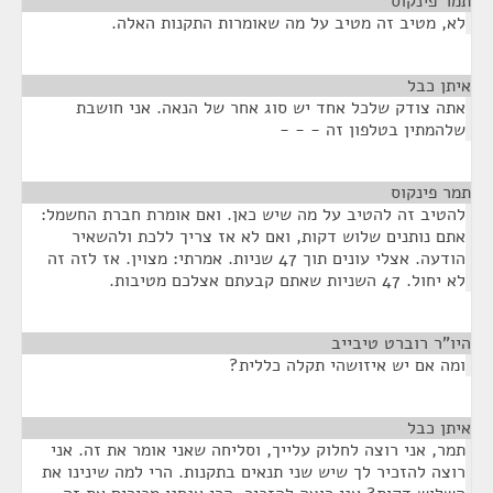
תמר פינקוס
¶
לא, מטיב זה מטיב על מה שאומרות התקנות האלה.
איתן כבל
¶
אתה צודק שלכל אחד יש סוג אחר של הנאה. אני חושבת
שלהמתין בטלפון זה - - -
תמר פינקוס
¶
להטיב זה להטיב על מה שיש כאן. ואם אומרת חברת החשמל:
אתם נותנים שלוש דקות, ואם לא אז צריך ללכת ולהשאיר
הודעה. אצלי עונים תוך 47 שניות. אמרתי: מצוין. אז לזה זה
לא יחול. 47 השניות שאתם קבעתם אצלכם מטיבות.
היו"ר רוברט טיבייב
¶
ומה אם יש איזושהי תקלה כללית?
איתן כבל
¶
תמר, אני רוצה לחלוק עלייך, וסליחה שאני אומר את זה. אני
רוצה להזכיר לך שיש שני תנאים בתקנות. הרי למה שינינו את