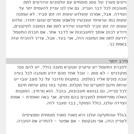
ויקים מערך של 200 מומחים עם טלפונים שיודעים לתת
תשובות לכל דבר ועניין. גם אין לנו עניין להעמיס יתר על
המידה. אבל, אמרנו ששלוש שעות זה זמן סביר. לא שמונה
שעות כמו שראיתי שעכשיו פלאפון אומרים שהם יחזרו. שלוש
שעות זה זמן סביר למישהו שיודע לתת את המענה לתיקונים,
ויודע לכוון אותך לחשבונות או לדבר אחר. אם חברת החשמל
יודעת לתת את המענה הזה, אני בעד. אבל, צריך להוכיח שזה
באמת כך.
מירב יוסף
¶
לחברת החשמל יש עיקרון שנקרא מענה כולל. יש להם 150
מוקדנים – לא 200 – שכל אחד מהם יודע תשובה לכל בעיה
שבה פונים אליו בטלפון. בתקנות מדובר על כל מצב שבו יש
שיחת חינם למקרים של תקלות. מוקד 103 נותן שיחת חינם
לכל פנייה, גם בנושא חשבונות, בהכל. הוא מרחיב. התקנות
האלה מתייחסות למצבים בהם פונים. אני באה ואומרת – אמות
המידה שלנו, כולל המוקד, כבר מעבר לזה.
בגלל שהחקיקה שלנו היא מאוד מאוד מומחית וספציפית
לעניין הזה, אני מבקשת - אם אפשר - להחריג את החברה.