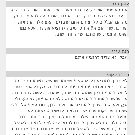
איתן כבל
¶
אני לא פוסל את זה, אדוני היושב-ראש. אמרנו את הדבר הבא
– אני רוצה שזה ייבדק. בכל הכבוד, אני רוצה לראות בדיוק
מה הם הכללים על-פיהם אתם עובדים. האם אלה ההנחיות
שהרגולטור הוציא? אין לי סיבה להוציא את זה, אלא כמו
שאמרה תמר, שהסתבר שזה יותר טוב.
חנה טירי
¶
אבל, לא צריך להוציא אותם.
תמר פינקוס
¶
לא צריך להוציא כשיש סעיף שאומר שכשיש משהו מטיב זה
יגבר. כי אם אנחנו פותחים פתח לחברת חשמל, כל גוף יצטרך
לבוא ולהוכיח כאן שהוא יותר טוב, ושאנחנו נעשה לו החרגה.
אי-אפשר להתחיל להכניס להחרגה לא 10 גופים, לא 50, ולא
30, ולא 2, כי צריך להחריג את כולם. לכן, נתנו סעיף סל כללי
שאומר שבמקום שבו יש רגולציה שמטיבה, אנחנו לא
מתערבים, והתקנות האלה לא תחולנה. אין דבר יותר ברור
מזה, ולכן גם לא צריך לרדת לרזולוציה לא של מים, ולא של
חשמל, ולא של גז, ולא של חברת הוט, או חברת יס, או חברת
012, כי אחרת נצטרך כל הזמן לחזור ולעסוק בוועדה אך ורק