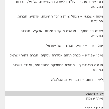
רוני אמיר ארזי - עו"ד בלשכה המשפטית, אל על, חברות
התעופה
משה אשכנזי - מנהל צוות מרכז הזמנות, ארקיע, חברות
התעופה
שרית רדומסקי - מנהלת מוקד הזמנות, ארקיע, חברות
התעופה
עופר גורן - יועץ, חברת דואר ישראל
אילן שפירא - מנהל תחום אסדרה עסקית, חברת דואר ישראל
סוזנה רבינוביץ - מנהלת המחלקה המשפטית, איגוד לשכות
המסחר
ליאור רותם - דובר ועדת הכלכלה
ייעוץ משפטי
¶
איתי עצמון
אביגל כספי