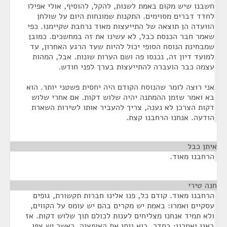
חשבנו שיש מקום באמת לשנות, להקל, להוסיף, אולי אפילו
לחדד דברים מסוימים. התקנות שמונחות היום על שולחן
הוועדה הן תוצאה של התייעצות מאוד נרחבת שקיימנו. כפי
שאמר חבר הכנסת כבל, לא עשינו את זה במחשכים. כמובן
שמבחינת הנוסח הסופי יכול להיות שעד הרגע האחרון, עד
למועד דיון זה, נכנסו פה ושם הערות שונות. אבל, המהות
עצמה כבר הועברה להתייעצות בערך לפני חודש.
אני רוצה לומר שהנוסח הקודם היה יחסית פשטני יותר. הוא
בא ואמר שזמן ההמתנה יהיה שלוש דקות. אם אחרי שלוש
דקות הצרכן לא נענה, צריך להעביר אותו לשירות השארת
הודעה. אנחנו הרחבנו קצת.
איתן כבל
¶
הרחבנו מאוד.
חנה טירי
¶
הרחבנו מאוד. קודם כל, פנו אלינו חברות תקשורת, גופים
עסקיים ואמרו: באמת יש מקרים בהם יש עומס על הקווים,
ולא תמיד אנחנו מצליחים לענות לכולם תוך שלוש דקות. אז
באנו ואמרנו: בסדר, בוא ניתן את האופציה. כאשר יש צפי