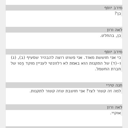
מירב יוסף
¶
כן?
לאה ורון
¶
כן, בהחלט.
מירב יוסף
¶
כי אני חוששת מאוד. אני פשוט רוצה להבהיר שסעיף (ב), (ג)
ו-(ד) של התקנות הוא באמת לא רלוונטי לעניין מוקד 103 של
חברת החשמל.
חנה טירי
¶
למה זה קשור לצו? אני חושבת שזה קשור לתקנות.
לאה ורון
¶
אוקיי.