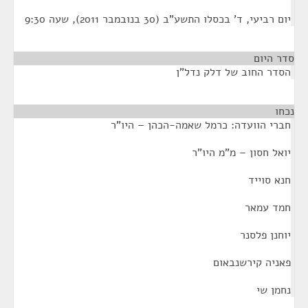
יום רביעי, ד' בכסלו התשע"ב (30 בנובמבר 2011), שעה 9:30
סדר היום
הסדר החוב של דלק נדל"ן
נכחו
¶
חברי הוועדה: כרמל שאמה-הכהן – היו"ר
יואל חסון – מ"מ היו"ר
חנא סוייד
חמד עמאר
יוחנן פלסנר
פאניה קירשנבאום
נחמן שי