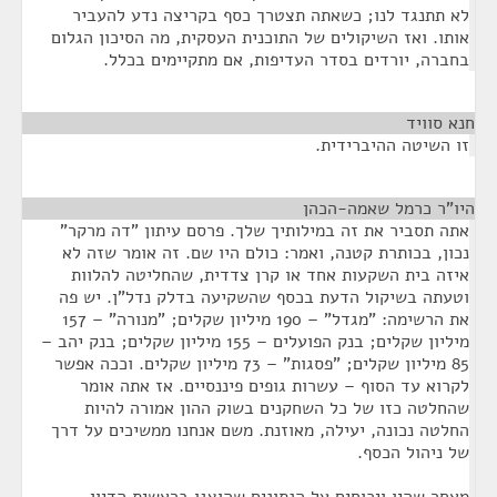
לא תתנגד לנו; כשאתה תצטרך כסף בקריצה נדע להעביר
אותו. ואז השיקולים של התוכנית העסקית, מה הסיכון הגלום
בחברה, יורדים בסדר העדיפות, אם מתקיימים בכלל.
חנא סוויד
¶
זו השיטה ההיברידית.
היו"ר כרמל שאמה-הכהן
¶
אתה תסביר את זה במילותיך שלך. פרסם עיתון "דה מרקר"
נכון, בכותרת קטנה, ואמר: כולם היו שם. זה אומר שזה לא
איזה בית השקעות אחד או קרן צדדית, שהחליטה להלוות
וטעתה בשיקול הדעת בכסף שהשקיעה בדלק נדל"ן. יש פה
את הרשימה: "מגדל" – 190 מיליון שקלים; "מנורה" – 157
מיליון שקלים; בנק הפועלים – 155 מיליון שקלים; בנק יהב –
85 מיליון שקלים; "פסגות" – 73 מיליון שקלים. וככה אפשר
לקרוא עד הסוף – עשרות גופים פיננסיים. אז אתה אומר
שהחלטה כזו של כל השחקנים בשוק ההון אמורה להיות
החלטה נכונה, יעילה, מאוזנת. משם אנחנו ממשיכים על דרך
של ניהול הכסף.