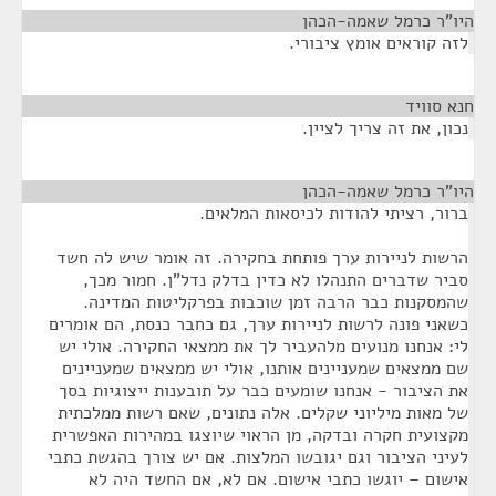
היו"ר כרמל שאמה-הכהן
¶
לזה קוראים אומץ ציבורי.
חנא סוויד
¶
נכון, את זה צריך לציין.
היו"ר כרמל שאמה-הכהן
¶
ברור, רציתי להודות לכיסאות המלאים.
הרשות לניירות ערך פותחת בחקירה. זה אומר שיש לה חשד
סביר שדברים התנהלו לא כדין בדלק נדל"ן. חמור מכך,
שהמסקנות כבר הרבה זמן שוכבות בפרקליטות המדינה.
כשאני פונה לרשות לניירות ערך, גם כחבר כנסת, הם אומרים
לי: אנחנו מנועים מלהעביר לך את ממצאי החקירה. אולי יש
שם ממצאים שמעניינים אותנו, אולי יש ממצאים שמעניינים
את הציבור - אנחנו שומעים כבר על תובענות ייצוגיות בסך
של מאות מיליוני שקלים. אלה נתונים, שאם רשות ממלכתית
מקצועית חקרה ובדקה, מן הראוי שיוצגו במהירות האפשרית
לעיני הציבור וגם יגובשו המלצות. אם יש צורך בהגשת כתבי
אישום – יוגשו כתבי אישום. אם לא, אם החשד היה לא