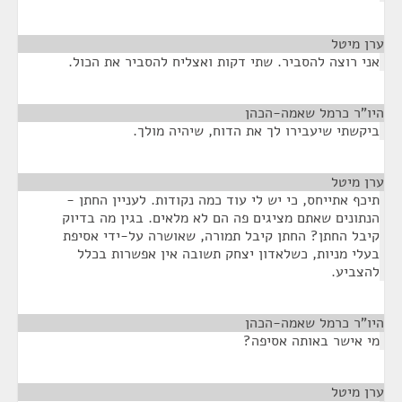
ערן מיטל
¶
אני רוצה להסביר. שתי דקות ואצליח להסביר את הכול.
היו"ר כרמל שאמה-הכהן
¶
ביקשתי שיעבירו לך את הדוח, שיהיה מולך.
ערן מיטל
¶
תיכף אתייחס, כי יש לי עוד כמה נקודות. לעניין החתן -
הנתונים שאתם מציגים פה הם לא מלאים. בגין מה בדיוק
קיבל החתן? החתן קיבל תמורה, שאושרה על-ידי אסיפת
בעלי מניות, כשלאדון יצחק תשובה אין אפשרות בכלל
להצביע.
היו"ר כרמל שאמה-הכהן
¶
מי אישר באותה אסיפה?
ערן מיטל
¶