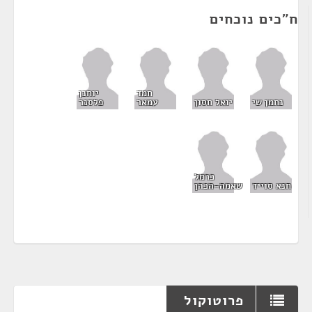
ח"כים נוכחים
חמד
יוחנן
נחמן שי
יואל חסון
עמאר
פלסנר
כרמל
חנא סוייד
שאמה-הכהן
פרוטוקול