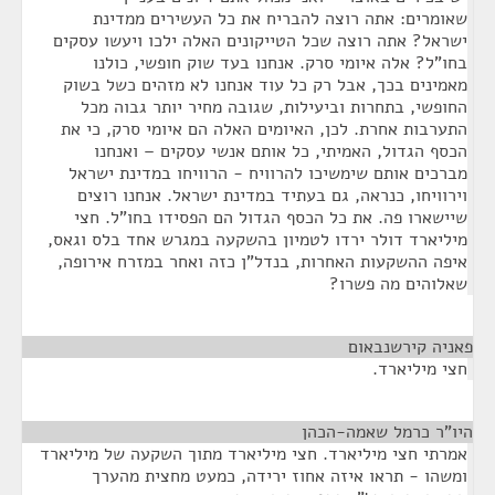
שאומרים: אתה רוצה להבריח את כל העשירים ממדינת
ישראל? אתה רוצה שכל הטייקונים האלה ילכו ויעשו עסקים
בחו"ל? אלה איומי סרק. אנחנו בעד שוק חופשי, כולנו
מאמינים בכך, אבל רק כל עוד אנחנו לא מזהים כשל בשוק
החופשי, בתחרות וביעילות, שגובה מחיר יותר גבוה מכל
התערבות אחרת. לכן, האיומים האלה הם איומי סרק, כי את
הכסף הגדול, האמיתי, כל אותם אנשי עסקים – ואנחנו
מברכים אותם שימשיכו להרוויח - הרוויחו במדינת ישראל
וירוויחו, כנראה, גם בעתיד במדינת ישראל. אנחנו רוצים
שיישארו פה. את כל הכסף הגדול הם הפסידו בחו"ל. חצי
מיליארד דולר ירדו לטמיון בהשקעה במגרש אחד בלס וגאס,
איפה ההשקעות האחרות, בנדל"ן כזה ואחר במזרח אירופה,
שאלוהים מה פשרו?
פאניה קירשנבאום
¶
חצי מיליארד.
היו"ר כרמל שאמה-הכהן
¶
אמרתי חצי מיליארד. חצי מיליארד מתוך השקעה של מיליארד
ומשהו - תראו איזה אחוז ירידה, כמעט מחצית מהערך