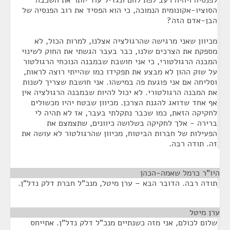
לפנסיה ויהיה רעב לפת לחם ונגדיל עוד יותר את השכבה
הסוציו-אקונומית הנמוכה, כי הוא הפסיד את רוב הפנסיה של
הבן-אדם הזה?
מכיוון שאני מרגישה שהרגולציה אצלנו, למרות הכול, לא
מספקת את הצרכים שלנו, כבר בעבר הגשתי את החוק לשינוי
המבנה הרגולטורי, כי אני חושבת שבמבנה הנוכחי הרגולטור
על שוק ההון לא מבצע את תפקידו כמו שהייתי רוצה לראות,
וסליחה אם אני פוגעת פה במישהו. אני חושבת שצריך לשנות
את המבנה הרגולטורי. לא יכול להיות שבמבנה הרגולציה אין
אף אחד שדואג להגנת הצרכן. מכיוון שבטח יהיו מכשולים
לחקיקה הזאת, כמו שכבר נתקלתי בעבר, אז לא תהיה לי
ברירה - אלך לחקיקה בשלושה כיוונים, שתצמצם את
הפעילות של חברות הביטוח, מכיוון שהרגולטור לא עושה את
זה. תודה רבה.
היו"ר כרמל שאמה-הכהן
¶
תודה רבה. הדובר הבא – ערן מיטל, מנכ"ל חברת דלק נדל"ן.
ערן מיטל
¶
שלום לכולם, אני מזה כשנתיים מנכ"ל דלק נדל"ן. אתייחס