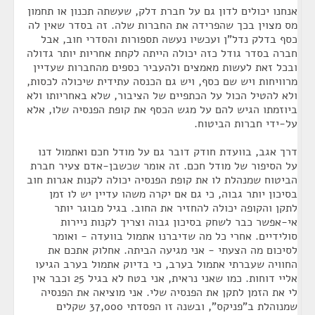
אנחנו יכולים לדון גם על חברת דלק, שעשתה תכנון או תחמון
מס מצוין בכך שהפרידה את החברות שלה. זה בסדר שאין לה
כסף בדלק נדל"ן ועכשיו נעשה תספורות והסדרי חוב, אבל
חברה בסדר גודל כזה יכולה הייתה לקחת אחריות יותר גדולה
ובכל זאת לעשות מאמצים ולהעביר כספים מהחברות שעדיין
מרוויחות ויש שם כסף, ויש גם הכנסה עתידית שיכולה לכסות,
ולא להטיל הכול על הכתפיים של הציבור, שלא באחריותו ולא
ביוזמתו הגיש להם על מגש הכסף את קופת הפנסיה שלו, אלא
על-ידי חברות הביטוח.
דרך אגב, בוועדת חודק דובר גם על מודל חכם ואתמול דנו
על הסיפור של מודל חכם. זה אומר שכשבן-אדם צעיר חברת
הביטוח שמנהלת לו את קופת הפנסיה יכולה לקנות אגרות חוב
בסיכון יותר גבוה, כי גם אם יקרה משהו עדיין יש לו זמן
לתקן והקופה יכולה להחזיר את החוב. בגיל מבוגר יותר
אי-אפשר כבר לשחק בסיכון גבוה וצריך לקנות ניירות
סולידיים. אחרי כל מה שדיברנו אתמול בוועדה - ואומר
לסיכום מה הצעתי - אני מגיעה הביתה. אחלוק אתכם את
החוויה שעברתי אתמול בערב, כי בדיוק אתמול בערב הגיעו
אליי דוחות. כמו שאני נראית, אני בטח לא בגיל 25 וכבר אין
לי את הזמן לתקן את הפנסיה שלי. אני מוציאה את הפנסיה
שמנוהלת ב"פניקס", ובשנה זו הפסדתי 37,000 שקלים