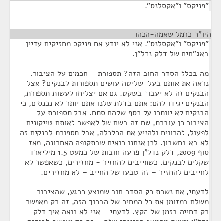
"פניקס" ו"אקסלנס".
היו"ר כרמל שאמה-הכהן
¶
"פניקס" ו"אקסלנס". אני לא יודע אם פניקס מחזיקים עדיין
באג"חים של דלק נדל"ן.
מה בכלל הסדר החוב הזה? תספורת – חכמים על הציבור.
נראה את אותם בעלי שליטה עושים תספורות לבנקים? אצל
הבנקים זה לא יעבור בשקט. גם אם יצליחו לעשות תספורת,
הבנקים יגידו להם: אתם בדלת שלנו אתם יותר לא נכנסים, כי
הבנקים לא יוותרו על כסף שלהם סתם. אבל תספורת על
הציבור כן עוברת, שם זה בשם של לאפשר לאותם טייקונים
לפעול, להרוויח ולהניע את הכלכלה, אבל תספורת לבנקים זה
לא בא בחשבון. לכן אנחנו רואים שבתקופה האחרונה, מאז
סוף 2009, דלק נדל"ן פרעה חובות של כמעט 1.5 מיליארד
שקלים לבנקים. כשחייבים להחזיר - מחזירים, כשאפשר לא
לחייבים להחזיר – זה טבעו של החייב – לא מחזירים.
לדעתי, אם נשרת רק הסדר חוב שמוצע כרגע, שהציבור
משלם במזומן את כל המחיר של הברוך הזה, זה רק מאפשר
רק דחייה בזמן של הקץ. לדעתי – אני לא רואה איך דלק