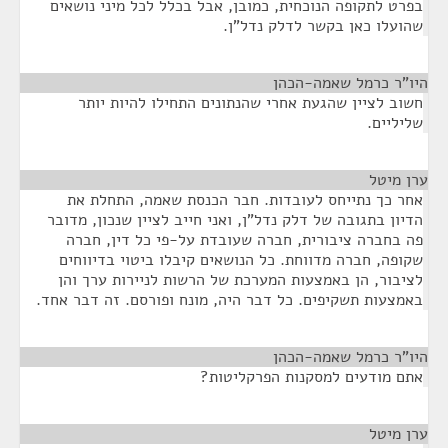
בפרט לתקופה הנוכחית, כמובן, אבל בכלל לכל מיני נושאים
שהועלו כאן בקשר לדלק נדל"ן.
היו"ר כרמל שאמה-הכהן
¶
חשוב לציין שהגעת אחרי שהנתונים התחילו להיות יותר
שליליים.
ערן מיטל
¶
אחר כך נתייחס לעובדות. חבר הכנסת שאמה, התחלת את
הדיון בתגובה של דלק נדל"ן, ואני חייב לציין שנכון, מדובר
פה בחברה ציבורית, חברה שעובדת על-פי כל דין, חברה
שקופה, חברה מדווחת. כל הנושאים קיבלו ביטוי בדיווחים
לציבור, הן באמצעות המערכת של הרשות לניירות ערך והן
באמצעות תשקיפים. כל דבר היה, מונח ופורסם. זה דבר אחד.
היו"ר כרמל שאמה-הכהן
¶
אתם מודעים למסקנות הפרקליטות?
ערן מיטל
¶