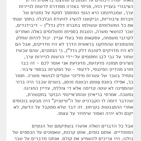
מאחר שהיו ויכוחים על הנתונים שהוצגו בראשית הדיון
הציבורי בעניין הזה, פניתי בצורה מסודרת לרשות לניירות
ערך, שמבחינתנו היא הגוף המוסמך לפקח על נתונים של
חברות ציבוריות, וביקשנו להציג לוועדת הכלכלה בחתך שנתי
את כל התשלומים ששולמו בחברת דלק נדל"ן – דיבידנדים,
שכר לנושאי משרה, הטבות כספיות ותשלומים כאלה ואחרים
לקרובי משפחה, עסקאות מול בעלי עניין. יכול להיות שחלק
מהנתונים שהחזקנו בראשית הדרך לא היו מדויקים, אבל הם
לא היו מדויקים לטובת דלק נדל"ן, כי הנתונים, שהם עכשיו
שחור על גבי לבן וחתומים על-ידי הרשות לניירות ערך,
מציגים תמונה מזעזעת, מזעזעת אני אומר לכם - זה כבר
חורג מהדיון הפיננסי, לדעתי - של הפקרות בכספי ציבור.
נתחיל בשכר של עשרות מיליוני שקלים לנושאי משרה. חמור
כך, אפילו בשנת 2009 ובשנת 2010, בשנים שכבר היה ברור
שהספינה לא שטה קדימה אלא די צוללת, עדיין החגיגה
נמשכה. אמרתי בריאיון שהתראיינתי הבוקר בתקשורת,
שהדבר דומה לו הקברניט של ה"טיטניק" היה מבקש בונוסים
אחרי ההתנגשות בקרחון. זה דבר שלא מתקבל על הדעת, לא
יקום ולא יהיה ואסור שיחזור על עצמו.
אבל כל הדברים האלה אושרו בשתיקתם של הגופים
המוסדיים. אותם גופים, אותן קרנות, שאמונים על הכספים של
כולנו, היו צריכים להשמיע את קולם. אנחנו מדברים על שכר