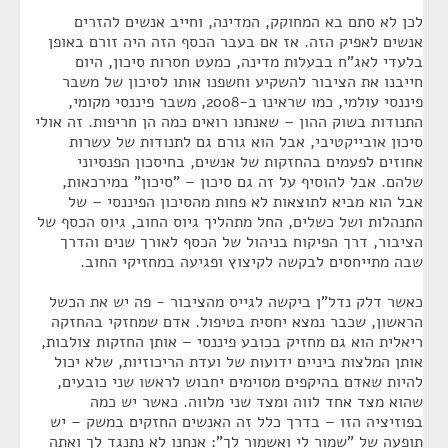
לכן לא סתם בא המחוקק, המדינה, וחייב אנשים להזרים
אנשים לאפיק הזה. אז אם בעבר הכסף הזה היה זורם באופן
בלעדי לאג"ח בבעלות מדינה, כמעט חסרות סיכון, היום
חייבנו את הציבור להשקיע וחשפנו אותו לסיכון של משבר
פיננסי עולמי, כמו שראינו ב-2008, משבר פיננסי מקומי,
התנודות בשוק ההון – שאנחנו רואים כמה הן חריפות. זה אולי
סיכון אובייקטיבי, אבל הוא גורם גם לתנודות של עשרות
אחוזים לפעמים בהחזקות של אנשים, בחיסכון הפנסיוני
שלהם. אבל להוסיף על זה גם סיכון – "סיכון" במירכאות,
אבל הוא מביא לתוצאות לא פחות מהסיכון הפיננסי – של
התנהלות ושל כשלים, החל מתהליך גיוס החוב, גיוס הכסף של
הציבור, דרך הפיקוח בניהול של הכסף לאורך שנים והדרך
שבה מתייחסים לבקשה לקיצוץ ופגיעה במחזיקי החוב.
כאשר דלק נדל"ן ביקשה לגייס מהציבור - פה יש את הכשל
הראשון, שכבר נמצא יחסית בטיפול. אדם שמחזקי בהחזקה
ריאלית הוא גם מחזיק בכובע פיננסי – אותן החזקות צולבות,
אותן המלצות ביניים ידועות של ועדת הריכוזיות, שלא יכול
להיות שאדם בהיקפים מסוימים יחבוש לראשו שני כובעים,
שהוא מצד אחד לווה ומצד שני מלווה. כאשר יש כמה
בפוזיציה הזו – בדרך כלל זה האנשים החזקים במשק – יש
תופעה של "שמור לי ואשמור לך": אנחנו לא נתנגד לך ואתה