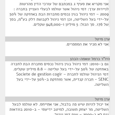
אני מקריא את סעיף ג במכתבם של עורכי הדין מהרשות
לניירות ערך: דמי ניהול אשר שולמו לבעלי העניין בחברה :
2009 – דמי ניהול בגין נכסים מחברות הבת באחזקה של 50%
על-ידי בעל השליטה, וכן דמי ניהול לקבוצת דלק בע"מ, בסך
של 176. סך הכול: 5 מיליון ו-948,000 שקלים.
ערן מיטל
¶
אני לא מכיר את המספרים.
היו"ר כרמל שאמה-הכהן
¶
גם ב-2010: דמי ניהול בגין ניהול נכסים מחברת הבת לחברה
באחזקה של 50% על-ידי בעל שליטה – 8.8 מיליון שקלים.
דמי הניהול שולמו לחברת Societe de gestion cogir –
SENC - חברה קנדית, אשר מוחזקת ב-50% על-ידי בעל
השליטה.
ערן מיטל
¶
אז יכול להיות שיש פה בלבול, אני אתייחס. לא שולמו לבעל
השליטה, מר יצחק תשובה, למיטב ידיעתי - ב-2010 בוודאות
וגם לא ב-2009 – שום דמי ניהול.