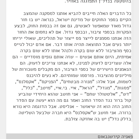
בהשקעה בנדל"ן התפוגגה באוויר.
כל הדברים האלה חייבים להביא אותנו למסקנה שהמצב
הקיים בספר החוקים של מדינת ישראל, כנראה יש בו חור
גדול מאוד שמאפשר לאנשים, גם אם זה בכסות החוק, לבצע
הפקרות בכספי ציבור, ובכסף גדול. אם לא נחסום את החור
הזה אנחנו מסמנים לייצר פס ייצור של תהליכים, שאולי יריחו
יותר נעים אבל התוצאה תהיה אותו דבר. אם אדם יכול לגייס
כסף מהציבור ללא שום בקרה ולנהל אותו ללא שום בקרה
אמיתית, היום אותם אנשים – שזה אותם גופים מוסדיים – הם
אלה שצריכים לזעוק לפנינו, לא אנחנו צריכים לזעוק. הם
הנאמנים הישירים של כספי הציבור, הם מקבלים משכורות של
מיליונים מהציבור. פורסמו שמותיהם. לא נעים להיכנס
לשמות, אבל אלה: "מנורה מבטחים", "הפניקס", "אקסלנס",
"פסגות", "מגדל", "הראל", איי. בי.איי, "מיטב", "כלל",
"דש", "אלטשולר שחם" – אני חושב שהוא היחידי שהביע
קול ברור נגד הסדר החוב ואמר גם מה הוא יעשה עם הסדר
החוב הזה הוא זה שיאושר - אנליסט. אבל הדוגמה היא נורא
ברורה. אני חושב ש"אקסלנס" היא חברה שלבעל השליטה
בדלק נדל"ן יש בה אחזקה צולבת.
פאניה קירשנבאום
¶