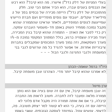
בעלי המניות של דלק נדל"ן אישרו. מה הוא קיבל? הוא רכש
את הנכסים בשנים עברו, הוא הכיר אותם הכי טוב. חלק
מהתוכנית של דלק נדל"ן הייתה מכירה של נכסים בסך של 2
מיליארד שקלים. ישבתי עם גופים מוסדיים ועם חברת הייעוץ
שמייעצת לגופים המוסדיים, ולאחר שראינו שהתמורה שהוא
מקבל נמוכה ממחיר השוק באופן חד-משמעי העברנו עסקה.
רק כדי לסבר את האוזן - התמורה שהוא קיבל בגין המכירה,
ועוד מכירה שצפויה כרגע, כולל המתווך המקומי נמוכה מ-1%
מערך העסקאות, וזה נמוך מערך הסכומים שמקבלים בחברות
ציבוריות אחרות. אז אפשר להגיד כל מה שרוצים לגבי בני
המשפחה ולגבי החגיגה ולגבי הכול - - -
היו"ר כרמל שאמה-הכהן
¶
לא אמרנו שהוא קיבל יותר מדי. הצהרנו שבן משפחה קיבל.
ערן מיטל
¶
זה שבן משפחה קיבל, אין עם זה שום בעיה אם הוא נותן
תמורה מלאה ומעבר לזה לחברה. חשוב לראות מה החברה
קיבלה, כי אם את אותה תמורה היה מקבל אדם פלוני לא
הייתה עם זה בעיה, כי הוא לא קשור למר יצחק תשובה. פה,
לדעתי, עושים עוול, במיוחד לעסקה הנוכחית, שאני באופן