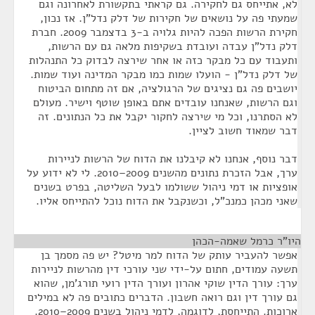
לא, אתייחס גם לחקירה. גם קראתי בתקשורת לאחרונה וגם
שמעתי פה על נושאים של חקירות של דלק נדל"ן. אז נכון,
חקירת הרשות הפכה להיות גלויה ב-3 בדצמבר 2009. חברת
דלק נדל"ן עבדה ועובדת בשקיפות מלאה גם עם הרשות,
ותעבוד עם כל מבקר כזה או אחר שירצה לבדוק כל התנהלות
של דלק נדל"ן - הועלו שמות כמו מבקר המדינה ועוד שמות.
יושבים פה גם נציגים של הרגולציה, אם זה מתחום הביטוח
וגם הרשות, שאנחנו עובדים אתם באופן שוטף וישיר. מעולם
לא הסתרנו, וכל מי שירצה לחקור יקבל את כל הנתונים. זה
דבר שמאוד חשוב לציין.
דבר נוסף, אנחנו לא קיבלנו את הדוח של הרשות לניירות
ערך, אבל הזכרת נתונים מהשנים 2009–2010. לי לא ידוע על
אופציות או דמי ניהול ששולמו לבעל השליטה, בפרט בשנים
שאני מכהן כמנכ"ל, וכשנקבל את הדוח נוכל להתייחס אליו.
היו"ר כרמל שאמה-הכהן
¶
אפשר להעביר עותק של הדוח למר מיטל? יש פה מסמך בן
תשעה עמודים, חתום על-ידי שני עורכי דין מהרשות לניירות
ערך: עורך הדין שוקי אהרון ועורך הדין רועי תורג'מן, שהוא
גם עורך דין וגם רואה חשבון. הדברים כתובים פה לא במילים
ארוכות. התייחסת, לדוגמה, לדמי ניהול בשנים 2009–2010.