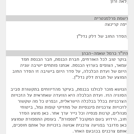
לאה ורון
רשמת פרלמנטרית
¶
יפה קרינצה
הסדר החוב של דלק נדל"ן
היו"ר כרמל שאמה-הכהן
¶
בוקר טוב לכל האורחים, חברת הכנסת, חבר הכנסת חמד
עמאר, הצופים בערוץ הכנסת. אנחנו פותחים ישיבה שניה
היום של ועדת הכלכלה, על סדר היום בישיבה זו הסדר החוב
המוצע של חברת דלק נדל"ן.
הנושא מוכר לכולנו בכנסת, בעיקר מהדיווחים בתקשורת סביב
הסוגיה הזו. ועדת הכלכלה היא הוועדה שאחראית על הזכויות
הצרכניות בכלל בכלכלה הישראלית, ובפרט כל מה שקשור
לזכויות צרכניות פיננסיות של מחזיקי קופות גמל, ביטוחי
מנהלים, קרנות פנסיה וכל נייר ערך אחר. כאן מוצע הסדר
חוב, הידוע בשם המקובל "תספורת". בעומק התספורת שמוצע
כאן מדובר בפגיעה צרכנית אנושה בזכויות של אותם חוסכים,
אותם צרכנים בכובעם האחר.