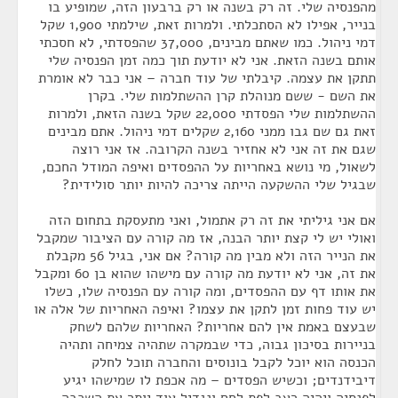
מהפנסיה שלי. זה רק בשנה או רק ברבעון הזה, שמופיע בו
בנייר, אפילו לא הסתכלתי. ולמרות זאת, שילמתי 1,900 שקל
דמי ניהול. כמו שאתם מבינים, 37,000 שהפסדתי, לא חסכתי
אותם בשנה הזאת. אני לא יודעת תוך כמה זמן הפנסיה שלי
תתקן את עצמה. קיבלתי של עוד חברה – אני כבר לא אומרת
את השם - ששם מנוהלת קרן ההשתלמות שלי. בקרן
ההשתלמות שלי הפסדתי 22,000 שקל בשנה הזאת, ולמרות
זאת גם שם גבו ממני 2,160 שקלים דמי ניהול. אתם מבינים
שגם את זה אני לא אחזיר בשנה הקרובה. אז אני רוצה
לשאול, מי נושא באחריות על ההפסדים ואיפה המודל החכם,
שבגיל שלי ההשקעה הייתה צריכה להיות יותר סולידית?
אם אני גיליתי את זה רק אתמול, ואני מתעסקת בתחום הזה
ואולי יש לי קצת יותר הבנה, אז מה קורה עם הציבור שמקבל
את הנייר הזה ולא מבין מה קורה? אם אני, בגיל 56 מקבלת
את זה, אני לא יודעת מה קורה עם מישהו שהוא בן 60 ומקבל
את אותו דף עם ההפסדים, ומה קורה עם הפנסיה שלו, כשלו
יש עוד פחות זמן לתקן את עצמו? ואיפה האחריות של אלה או
שבעצם באמת אין להם אחריות? האחריות שלהם לשחק
בניירות בסיכון גבוה, כדי שבמקרה שתהיה צמיחה ותהיה
הכנסה הוא יוכל לקבל בונוסים והחברה תוכל לחלק
דיבידנדים; וכשיש הפסדים – מה אכפת לו שמישהו יגיע