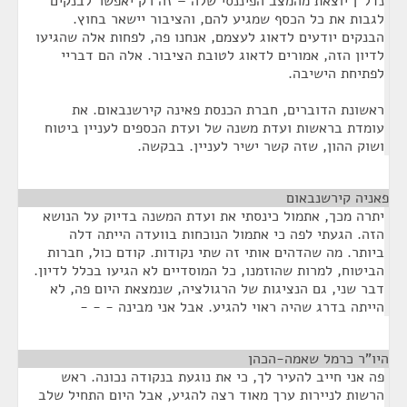
נדל"ן יוצאת מהמצב הפיננסי שלה – זה רק יאפשר לבנקים
לגבות את כל הכסף שמגיע להם, והציבור יישאר בחוץ.
הבנקים יודעים לדאוג לעצמם, אנחנו פה, לפחות אלה שהגיעו
לדיון הזה, אמורים לדאוג לטובת הציבור. אלה הם דבריי
לפתיחת הישיבה.
ראשונת הדוברים, חברת הכנסת פאינה קירשנבאום. את
עומדת בראשות ועדת משנה של ועדת הכספים לעניין ביטוח
ושוק ההון, שזה קשר ישיר לעניין. בבקשה.
פאניה קירשנבאום
¶
יתרה מכך, אתמול כינסתי את ועדת המשנה בדיוק על הנושא
הזה. הגעתי לפה כי אתמול הנוכחות בוועדה הייתה דלה
ביותר. מה שהדהים אותי זה שתי נקודות. קודם כול, חברות
הביטוח, למרות שהוזמנו, כל המוסדיים לא הגיעו בכלל לדיון.
דבר שני, גם הנציגות של הרגולציה, שנמצאת היום פה, לא
הייתה בדרג שהיה ראוי להגיע. אבל אני מבינה - - -
היו"ר כרמל שאמה-הכהן
¶
פה אני חייב להעיר לך, כי את נוגעת בנקודה נכונה. ראש
הרשות לניירות ערך מאוד רצה להגיע, אבל היום התחיל שלב