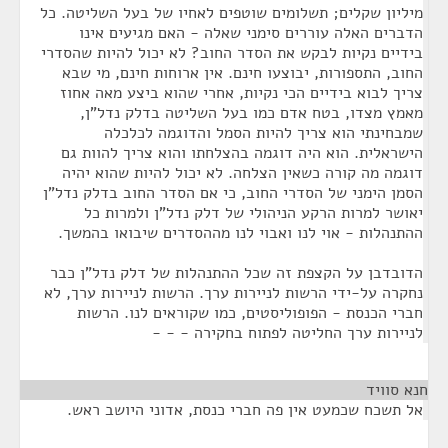
מיליון שקלים; תשלומים שוטפים לאחיו של בעל השליטה. כל
הדברים האלה עוררים סימני שאלה - האם מגיעים אינו
בידיים נקיות לבקש את הסדר החוב? לא יכול להיות שהסדרי
החוב, התספורות, יבוצעו חינם. אין ארוחות חינם, מי שבא
צריך לבוא בידיים הכי נקיות, אחרי שהוא ביצע מאה אחוז
מאמץ מצדו, בטח אדם כמו בעל השליטה בדלק נדל"ן,
שמבחינתי הוא צריך להיות הסמל והדוגמה לכלכלה
הישראלית. הוא היה דוגמה בהצלחתו והוא צריך להוות גם
דוגמה מה קורה כשאין הצלחה. לא יכול להיות שהוא יהיה
הסמן הימני של הסדרי החוב, כי אם הסדר החוב בדלק נדל"ן
יאושר למרות הרקע הניהולי של דלק נדל"ן ולמרות כל
ההתנהלות - אוי לנו ואבוי לנו מההסדרים שיבואו בהמשך.
הדובדבן על הקצפת זה שכל ההתנהלות של דלק נדל"ן כבר
נחקרה על-ידי הרשות לניירות ערך. הרשות לניירות ערך, לא
חברי הכנסת - הפופוליסטים, כמו שקוראים לנו. הרשות
לניירות ערך החליטה לפתוח בחקירה - - -
חנא סוויד
¶
אל תשכח שכמעט אין פה חברי כנסת, אדוני היושב ראש.