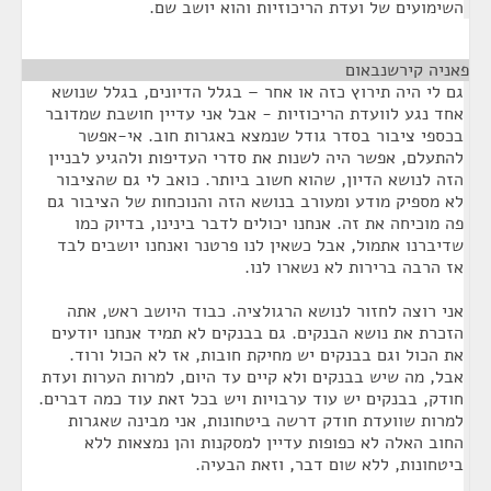
השימועים של ועדת הריכוזיות והוא יושב שם.
פאניה קירשנבאום
¶
גם לי היה תירוץ כזה או אחר – בגלל הדיונים, בגלל שנושא
אחד נגע לוועדת הריכוזיות - אבל אני עדיין חושבת שמדובר
בכספי ציבור בסדר גודל שנמצא באגרות חוב. אי-אפשר
להתעלם, אפשר היה לשנות את סדרי העדיפות ולהגיע לבניין
הזה לנושא הדיון, שהוא חשוב ביותר. כואב לי גם שהציבור
לא מספיק מודע ומעורב בנושא הזה והנוכחות של הציבור גם
פה מוכיחה את זה. אנחנו יכולים לדבר בינינו, בדיוק כמו
שדיברנו אתמול, אבל כשאין לנו פרטנר ואנחנו יושבים לבד
אז הרבה ברירות לא נשארו לנו.
אני רוצה לחזור לנושא הרגולציה. כבוד היושב ראש, אתה
הזכרת את נושא הבנקים. גם בבנקים לא תמיד אנחנו יודעים
את הכול וגם בבנקים יש מחיקת חובות, אז לא הכול ורוד.
אבל, מה שיש בבנקים ולא קיים עד היום, למרות הערות ועדת
חודק, בבנקים יש עוד ערבויות ויש בכל זאת עוד כמה דברים.
למרות שוועדת חודק דרשה ביטחונות, אני מבינה שאגרות
החוב האלה לא כפופות עדיין למסקנות והן נמצאות ללא
ביטחונות, ללא שום דבר, וזאת הבעיה.