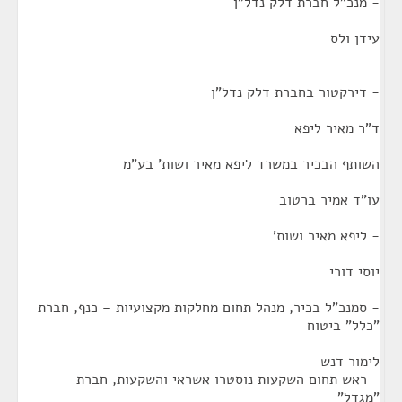
- מנכ"ל חברת דלק נדל"ן
עידן ולס
- דירקטור בחברת דלק נדל"ן
ד"ר מאיר ליפא
השותף הבכיר במשרד ליפא מאיר ושות' בע"מ
עו"ד אמיר ברטוב
- ליפא מאיר ושות'
יוסי דורי
- סמנכ"ל בכיר, מנהל תחום מחלקות מקצועיות – כנף, חברת
"כלל" ביטוח
לימור דנש
- ראש תחום השקעות נוסטרו אשראי והשקעות, חברת
"מגדל"