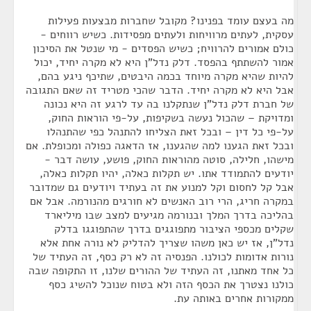
מה בעצם עומד בפנינו? מקובל שחברות מבצעות פעילות
עסקית, לעתים מרוויחות ולעתים מפסידות. כשיש רווחים -
כולם אמורים להרוויח; כשיש הפסדים - מי שנטל את הסיכון
אמור להשתתף בהפסד. דלק נדל"ן היא לא מקרה יחיד, יכול
להיות שהיא מקרה מיוחד בכמה היבטים, שתיכף ניגע בהם,
אבל היא לא מקרה יחיד. הדבר שהכי מטריד זה שאם התגובה
של חברת דלק נדל"ן שנתקלנו בה עד לרגע זה היא נכונה
ומדויקת – שהכול נעשה בשקיפות, על-פי הוראות החוק,
על-פי כל דין – ובכל זאת הצליחו להתנהל כפי שהתנהלו
ובכל זאת הגענו למה שהגענו, אז הדאגה כפולה ומכופלת. אם
מישהו, חלילה, סוטה מהוראות החוק, פושע, עושה דבר -
יודעים להתמודד אתו. יש תקלות כאלה, יהיו תקלות כאלה,
אבל קל לחסום וקל למנוע את זה בעתיד ויודעים גם שמדובר
במקרה חריג, הרי רוב האנשים לא חורגים מהנורמה. אבל אם
בהליכה בדרך המלך ובנורמה מגיעים למצב שבו מיליארד
שקלים מכספי הציבור מתפוגגים בדרך שהתפוגגו בדלק
נדל"ן, אז יש כאן משהו שצריך להדליק לא נורה אחת אלא
נורות אדומות לכולנו. הפנסיה זה לא רק כסף, זה העתיד של
כל אחד מאתנו, זה העתיד של ההורים שלנו, זו התקופה שבה
כולנו נצטרך את הכסף הזה ולא בטוח שנוכל להשיג כסף
ממקורות אחרים באותה עת.