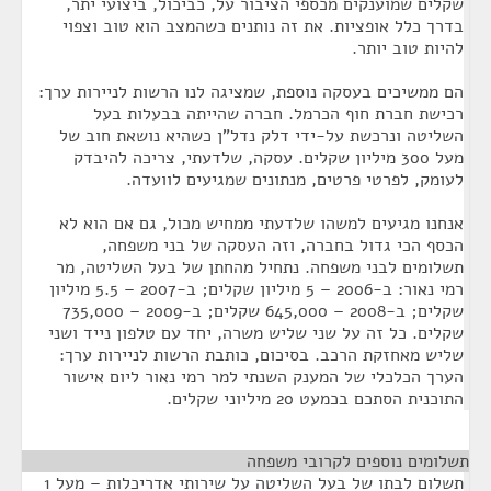
שקלים שמוענקים מכספי הציבור על, כביכול, ביצועי יתר,
בדרך כלל אופציות. את זה נותנים כשהמצב הוא טוב וצפוי
להיות טוב יותר.
הם ממשיכים בעסקה נוספת, שמציגה לנו הרשות לניירות ערך:
רכישת חברת חוף הכרמל. חברה שהייתה בבעלות בעל
השליטה ונרכשת על-ידי דלק נדל"ן כשהיא נושאת חוב של
מעל 300 מיליון שקלים. עסקה, שלדעתי, צריכה להיבדק
לעומק, לפרטי פרטים, מנתונים שמגיעים לוועדה.
אנחנו מגיעים למשהו שלדעתי ממחיש מכול, גם אם הוא לא
הכסף הכי גדול בחברה, וזה העסקה של בני משפחה,
תשלומים לבני משפחה. נתחיל מהחתן של בעל השליטה, מר
רמי נאור: ב-2006 – 5 מיליון שקלים; ב-2007 – 5.5 מיליון
שקלים; ב-2008 – 645,000 שקלים; ב-2009 – 735,000
שקלים. כל זה על שני שליש משרה, יחד עם טלפון נייד ושני
שליש מאחזקת הרכב. בסיכום, כותבת הרשות לניירות ערך:
הערך הכלכלי של המענק השנתי למר רמי נאור ליום אישור
התוכנית הסתכם בכמעט 20 מיליוני שקלים.
תשלומים נוספים לקרובי משפחה
¶
תשלום לבתו של בעל השליטה על שירותי אדריכלות – מעל 1