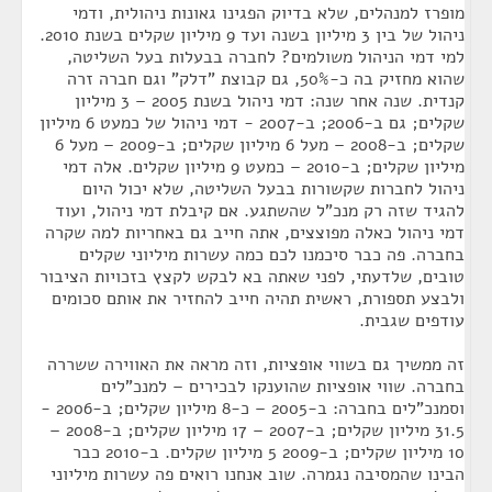
מופרז למנהלים, שלא בדיוק הפגינו גאונות ניהולית, ודמי
ניהול של בין 3 מיליון בשנה ועד 9 מיליון שקלים בשנת 2010.
למי דמי הניהול משולמים? לחברה בבעלות בעל השליטה,
שהוא מחזיק בה כ-50%, גם קבוצת "דלק" וגם חברה זרה
קנדית. שנה אחר שנה: דמי ניהול בשנת 2005 – 3 מיליון
שקלים; גם ב-2006; ב-2007 - דמי ניהול של כמעט 6 מיליון
שקלים; ב-2008 – מעל 6 מיליון שקלים; ב-2009 – מעל 6
מיליון שקלים; ב-2010 – כמעט 9 מיליון שקלים. אלה דמי
ניהול לחברות שקשורות בבעל השליטה, שלא יכול היום
להגיד שזה רק מנכ"ל שהשתגע. אם קיבלת דמי ניהול, ועוד
דמי ניהול כאלה מפוצצים, אתה חייב גם באחריות למה שקרה
בחברה. פה כבר סיכמנו לכם כמה עשרות מיליוני שקלים
טובים, שלדעתי, לפני שאתה בא לבקש לקצץ בזכויות הציבור
ולבצע תספורת, ראשית תהיה חייב להחזיר את אותם סכומים
עודפים שגבית.
זה ממשיך גם בשווי אופציות, וזה מראה את האווירה ששררה
בחברה. שווי אופציות שהוענקו לבכירים – למנכ"לים
וסמנכ"לים בחברה: ב-2005 – כ-8 מיליון שקלים; ב-2006 -
31.5 מיליון שקלים; ב-2007 – 17 מיליון שקלים; ב-2008 –
10 מיליון שקלים; ב-2009 5 מיליון שקלים. ב-2010 כבר
הבינו שהמסיבה נגמרה. שוב אנחנו רואים פה עשרות מיליוני