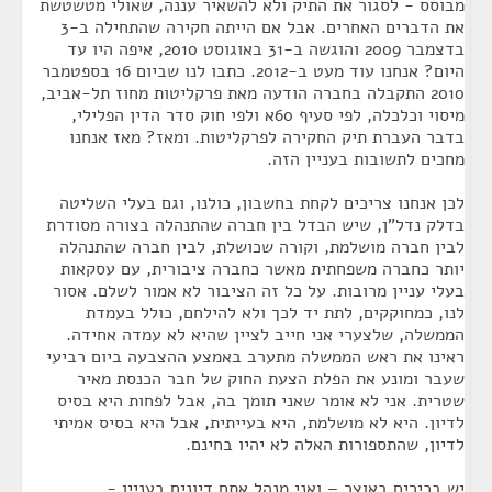
מבוסס - לסגור את התיק ולא להשאיר עננה, שאולי מטשטשת
את הדברים האחרים. אבל אם הייתה חקירה שהתחילה ב-3
בדצמבר 2009 והוגשה ב-31 באוגוסט 2010, איפה היו עד
היום? אנחנו עוד מעט ב-2012. כתבו לנו שביום 16 בספטמבר
2010 התקבלה בחברה הודעה מאת פרקליטות מחוז תל-אביב,
מיסוי וכלכלה, לפי סעיף 60א ולפי חוק סדר הדין הפלילי,
בדבר העברת תיק החקירה לפרקליטות. ומאז? מאז אנחנו
מחכים לתשובות בעניין הזה.
לכן אנחנו צריכים לקחת בחשבון, כולנו, וגם בעלי השליטה
בדלק נדל"ן, שיש הבדל בין חברה שהתנהלה בצורה מסודרת
לבין חברה מושלמת, וקורה שכושלת, לבין חברה שהתנהלה
יותר כחברה משפחתית מאשר כחברה ציבורית, עם עסקאות
בעלי עניין מרובות. על כל זה הציבור לא אמור לשלם. אסור
לנו, כמחוקקים, לתת יד לכך ולא להילחם, כולל בעמדת
הממשלה, שלצערי אני חייב לציין שהיא לא עמדה אחידה.
ראינו את ראש הממשלה מתערב באמצע ההצבעה ביום רביעי
שעבר ומונע את הפלת הצעת החוק של חבר הכנסת מאיר
שטרית. אני לא אומר שאני תומך בה, אבל לפחות היא בסיס
לדיון. היא לא מושלמת, היא בעייתית, אבל היא בסיס אמיתי
לדיון, שהתספורות האלה לא יהיו בחינם.
יש בכירים באוצר – ואני מנהל אתם דיונים בעניין -