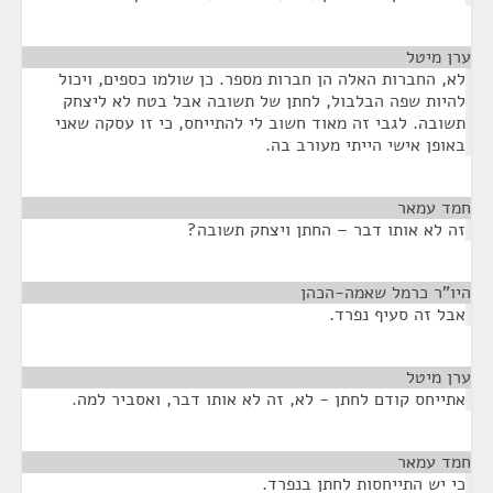
ערן מיטל
¶
לא, החברות האלה הן חברות מספר. כן שולמו כספים, ויכול
להיות שפה הבלבול, לחתן של תשובה אבל בטח לא ליצחק
תשובה. לגבי זה מאוד חשוב לי להתייחס, כי זו עסקה שאני
באופן אישי הייתי מעורב בה.
חמד עמאר
¶
זה לא אותו דבר – החתן ויצחק תשובה?
היו"ר כרמל שאמה-הכהן
¶
אבל זה סעיף נפרד.
ערן מיטל
¶
אתייחס קודם לחתן - לא, זה לא אותו דבר, ואסביר למה.
חמד עמאר
¶
כי יש התייחסות לחתן בנפרד.