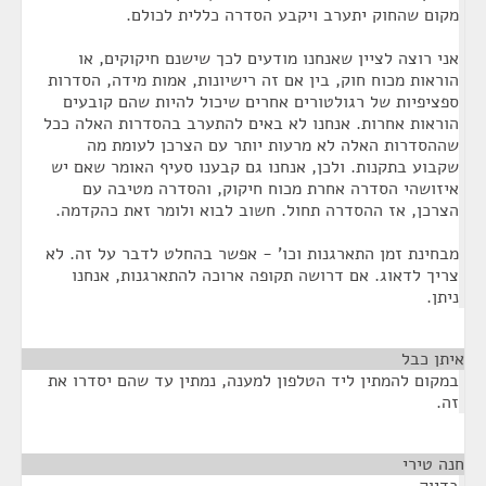
מקום שהחוק יתערב ויקבע הסדרה כללית לכולם.
אני רוצה לציין שאנחנו מודעים לכך שישנם חיקוקים, או
הוראות מכוח חוק, בין אם זה רישיונות, אמות מידה, הסדרות
ספציפיות של רגולטורים אחרים שיכול להיות שהם קובעים
הוראות אחרות. אנחנו לא באים להתערב בהסדרות האלה ככל
שההסדרות האלה לא מרעות יותר עם הצרכן לעומת מה
שקבוע בתקנות. ולכן, אנחנו גם קבענו סעיף האומר שאם יש
איזושהי הסדרה אחרת מכוח חיקוק, והסדרה מטיבה עם
הצרכן, אז ההסדרה תחול. חשוב לבוא ולומר זאת כהקדמה.
מבחינת זמן התארגנות וכו' - אפשר בהחלט לדבר על זה. לא
צריך לדאוג. אם דרושה תקופה ארוכה להתארגנות, אנחנו
ניתן.
איתן כבל
¶
במקום להמתין ליד הטלפון למענה, נמתין עד שהם יסדרו את
זה.
חנה טירי
¶