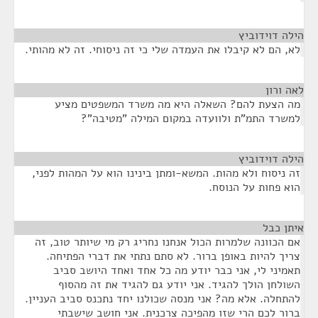
הילה דוידוביץ
¶
לא, הם לא קיבלו את העמדה שלי כי זה ניסוחי. זה לא מהותי.
לאה ורון
¶
מה הצעת להם? השאלה היא מה משרד המשפטים מציע
למשרד התמ"ת ולוועדה במקום המילה "מטיבה"?
הילה דוידוביץ
¶
זה ניסוח ולא מהות. המשא-ומתן בינינו הוא על המהות לפני,
הוא פחות על הנוסח.
איתן כבל
¶
אם הכוונה שלמרות הכול אנחנו נחריג רק מי שיותר טוב, זה
צריך להיות באופן ברור. לא סתם נתתי את דברי הפתיחה.
תאמיני לי, אני כבר יודע מה כל אחד ואחד היושב סביב
השולחן הולך להגיד. אני יודע גם להגיד את זה מהסוף
להתחלה. אלא מה? אני מנסה שכולנו יחד נתכנס סביב העניין.
ברור לכם הרי שזו מהפיכה צרכנית. אני חושב שישבתי