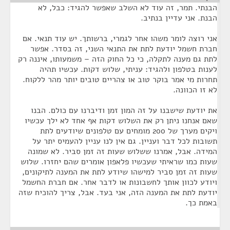
הבנתי. תמר, זה עוד לא השלב שאפשר להגיד: כבל, לא
הבנת. אני עדיין בנתיב.
אני רוצה לומר משהו אחר לגמרי, ברשותך. יש עוד תנאי. אם
חברת חשמל יודעת לתת את התנאי השני, זה בסדר. אפשר
לתת גם מענה לתקלה, כי כל החוק הזה – משמעותו, איננה רק
לענות בטלפון ולהגיד: עניתי, שלוש דקות. עכשיו תהיה
תחרות מי אמר בוקר טוב או צהריים טובים יותר מהר ללקוח.
לא זו הכוונה.
את יודעת שישבנו על זה המון זמן ודיברנו עם כולם. הבנו
שאם אנחנו ניתן רק את השלוש דקות אף אחד לא ילך עכשיו
ויקים מערך של 200 מומחים עם טלפונים שיודעים לתת
תשובות לכל דבר ועניין. גם אין לנו עניין להעמיס יתר על
המידה. אבל, אמרנו ששלוש שעות זה זמן סביר. לא שמונה
שעות כמו שראיתי שעכשיו פלאפון אומרים שהם יחזרו. שלוש
שעות זה זמן סביר למישהו שיודע לתת את המענה לתיקונים,
ויודע לכוון אותך לחשבונות או לדבר אחר. אם חברת החשמל
יודעת לתת את המענה הזה, אני בעד. אבל, צריך להוכיח שזה
באמת כך.