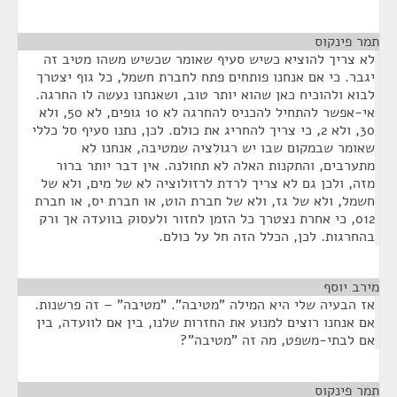
תמר פינקוס
¶
לא צריך להוציא כשיש סעיף שאומר שכשיש משהו מטיב זה
יגבר. כי אם אנחנו פותחים פתח לחברת חשמל, כל גוף יצטרך
לבוא ולהוכיח כאן שהוא יותר טוב, ושאנחנו נעשה לו החרגה.
אי-אפשר להתחיל להכניס להחרגה לא 10 גופים, לא 50, ולא
30, ולא 2, כי צריך להחריג את כולם. לכן, נתנו סעיף סל כללי
שאומר שבמקום שבו יש רגולציה שמטיבה, אנחנו לא
מתערבים, והתקנות האלה לא תחולנה. אין דבר יותר ברור
מזה, ולכן גם לא צריך לרדת לרזולוציה לא של מים, ולא של
חשמל, ולא של גז, ולא של חברת הוט, או חברת יס, או חברת
012, כי אחרת נצטרך כל הזמן לחזור ולעסוק בוועדה אך ורק
בהחרגות. לכן, הכלל הזה חל על כולם.
מירב יוסף
¶
אז הבעיה שלי היא המילה "מטיבה". "מטיבה" – זה פרשנות.
אם אנחנו רוצים למנוע את החזרות שלנו, בין אם לוועדה, בין
אם לבתי-משפט, מה זה "מטיבה"?
תמר פינקוס
¶