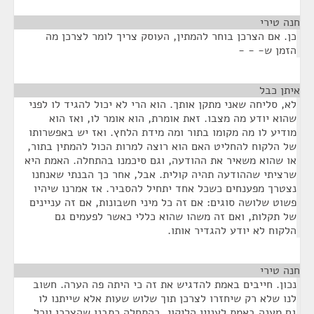
חנה טירי
¶
כן. אם הצרכן בוחר להמתין, העוסק צריך לומר לצרכן מה
הזמן ש- - -
איתן כבל
¶
לא, סליחה שאני מתקן אותך. הוא הרי לא יכול להגיד לו לפני
שהוא יודע מה מצבו. זאת אומרת, הוא אומר לו, ואז הוא
מודיע לו מה מקומו בתור ומה מידת הלחץ. ואז יש באפשרותו
של הלקוח להחליט האם הוא רוצה למרות הכול להמתין בתור,
או שהוא משאיר את ההודעה, וגם סיכמנו בהתחלה. האמת היא
שרציתי שההודעה תהיה קולית. אבל, אחר כך הבנתי שאנחנו
נצטרך מפענחים כשכל אחד יתחיל להסביר. אז אמרנו שיהיו
פשוט שלושה סוגים: אם זה כל מיני חשבונות, אם זה עניינים
של תקלות, ואם זה משהו שהוא כללי כאשר לפעמים גם
הלקוח לא יודע להגדיר אותו.
חנה טירי
¶
נכון. חייבים באמת להדגיש את זה כי היתה פה הערה. חשוב
לנו שלא רק שיחזרו לצרכן תוך שלוש שעות אלא שייתנו לו
גם מענה באמת לעניין הליקוי. בהתחלה כתבנו שהצרכן יוכל