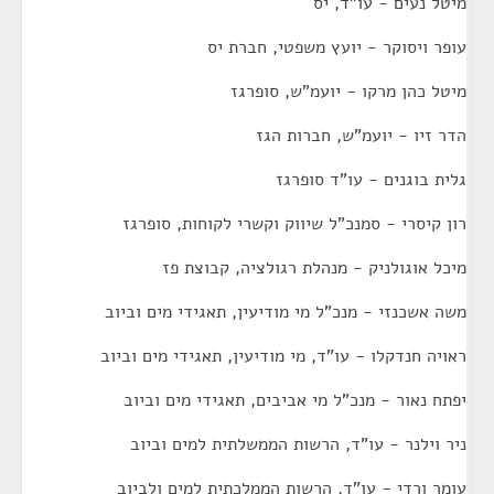
מיטל נעים - עו"ד, יס
עופר ויסוקר - יועץ משפטי, חברת יס
מיטל כהן מרקו - יועמ"ש, סופרגז
הדר זיו - יועמ"ש, חברות הגז
גלית בוגנים - עו"ד סופרגז
רון קיסרי - סמנכ"ל שיווק וקשרי לקוחות, סופרגז
מיכל אוגולניק - מנהלת רגולציה, קבוצת פז
משה אשכנזי - מנכ"ל מי מודיעין, תאגידי מים וביוב
ראויה חנדקלו - עו"ד, מי מודיעין, תאגידי מים וביוב
יפתח נאור - מנכ"ל מי אביבים, תאגידי מים וביוב
ניר וילנר - עו"ד, הרשות הממשלתית למים וביוב
עומר ורדי - עו"ד, הרשות הממלכתית למים ולביוב