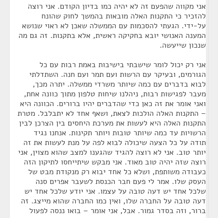
אני מקווה שהפעם זה לא יהיה כמו בדיון הקודם. אני רוצה
להזכיר כי התקנות האלה מובאות בהמשך לחוק שהונח
על-ידי. הגעתי להסכמות עם הממשלה שאכן לא ראוי שנושא
המענה האנושי יובא בחקיקה ראשית, אלא בתקנות. זה גם מה
שנכון שייעשה.
אני רק יכול לומר שישבתי בישיבות באמת רבות עם כל
הגורמים, ובעיקר עם הרשות ועם תמר ועם חנה. השתדלתי
לבוא בדברים עם כמה שיותר משרדי ממשלה. יתרה מכך,
מעבר לפגישות רבות, ניהלנו שיחות טלפון מתוך כוונה אחת,
ואני אומר את זה כאן כדי שהדברים יהיו ברורים. הכוונה היא
– התקנות האלה הולכות לצאת, ושאף אחד לא יתבלבל. מטרת
התקנות האלה היא לעשות את מערכת היחסים בין הצרכן לבין
הרשויות עד כמה שיותר טובות ויותר תקינות. אנחנו נגיד
תודה על כל הצעה שיכולה לבוא לפה על מנת לעשות את זה
יותר טוב. אני לא רוצה להגיד שהגענו למצב שהוא מצוין, אני
רוצה שזה יהיה טוב מאוד. אני מבקש שיתייחסו לתיקון הזה
כעבודה משותפת, ושלא כל אחד יבוא רק מנקודת מבט של
העסק שלו. אמר לי פעם חבר הכנסת לשעבר אפרים סנה
שלכל אחד יש דעה טובה על עצמו. אני יודע שלכל אחד יש
דעה טובה על החברה שלו, ואין כמו החברה שהוא מייצג. זה
ברור, וזה בסדר גמור. אבל, אני אומר – בואו ננסה לפעול