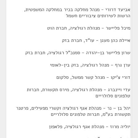
אביעד דרורי - מנהל מחלקה בכיר במחלקה המשפטית,
הרשות לשירותים ציבוריים חשמל
מיכל פליישר - מנהלת רגולציה, חברת הוט
איילת כהן מעגן - עו"ד, חברת בזק
שרון פליישר בן-יהודה - סמנכ"ל רגולציה, חברת בזק
ערן גרף - מנהל רגולציה, בזק בין-לאומי
דורי צ'יקו - מנהל קשר ממשל, סלקום
עדי ויינברג - מנהלת רגולציה, מירס תקשורת, חברות
טלפונים סלולריים
יהל בן – נר - מנהלת אגף רגולציה וקשרי מפעילים, פרטנר
תקשורת בע"מ, חברות טלפונים סלולריים
יוליה מרוז - מנהלת אגף רגולציה, פלאפון