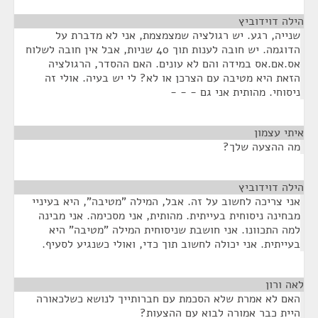
הילה דוידוביץ
¶
שנייה, רגע. יש רגולציה שמצמצמת, אני לא מדברת על
הדוגמה. יש חובה לענות תוך 40 שניות, אבל אין חובה לשלוח
אס.אם.אס במידה והם לא עונים. האם ההסדר, הרגולציה
הזאת היא מטיבה עם הצרכן או לא? לי יש בעיה. אולי זה
ניסוחי. מהותית אני גם - - -
איתי עצמון
¶
מה ההצעה שלך?
הילה דוידוביץ
¶
אני צריכה לחשוב על זה. אבל, המילה "מטיבה", היא בעיניי
מבחינה ניסוחית בעייתית. מהותית, אני מסכימה. אני מבינה
למה התכוונו. אני חושבת שניסוחית המילה "מטיבה" היא
בעייתית. אני יכולה לחשוב תוך כדי, ואולי כשנגיע לסעיף.
לאה ורון
¶
האם לא אמרת שלא הסכמת עם חברותייך לנושא כשלכאורה
היית כבר אמורה לבוא עם ההצעות?