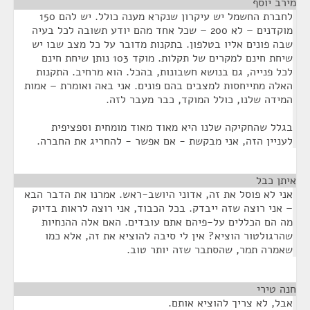
מירב יוסף
¶
לחברת החשמל יש עיקרון שנקרא מענה כולל. יש להם 150
מוקדנים – לא 200 – שכל אחד מהם יודע תשובה לכל בעיה
שבה פונים אליו בטלפון. בתקנות מדובר על כל מצב שבו יש
שיחת חינם למקרים של תקלות. מוקד 103 נותן שיחת חינם
לכל פנייה, גם בנושא חשבונות, בהכל. הוא מרחיב. התקנות
האלה מתייחסות למצבים בהם פונים. אני באה ואומרת – אמות
המידה שלנו, כולל המוקד, כבר מעבר לזה.
בגלל שהחקיקה שלנו היא מאוד מאוד מומחית וספציפית
לעניין הזה, אני מבקשת - אם אפשר - להחריג את החברה.
איתן כבל
¶
אני לא פוסל את זה, אדוני היושב-ראש. אמרנו את הדבר הבא
– אני רוצה שזה ייבדק. בכל הכבוד, אני רוצה לראות בדיוק
מה הם הכללים על-פיהם אתם עובדים. האם אלה ההנחיות
שהרגולטור הוציא? אין לי סיבה להוציא את זה, אלא כמו
שאמרה תמר, שהסתבר שזה יותר טוב.
חנה טירי
¶
אבל, לא צריך להוציא אותם.