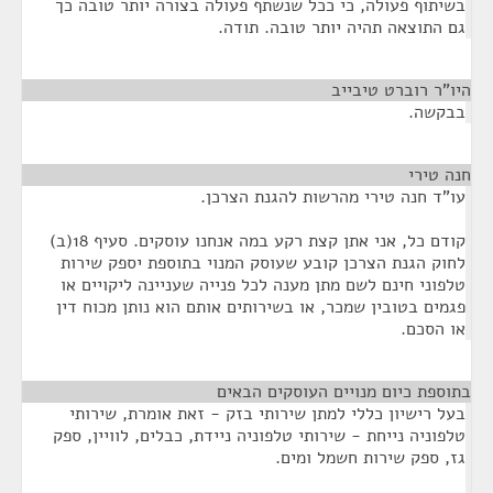
בשיתוף פעולה, כי ככל שנשתף פעולה בצורה יותר טובה כך
גם התוצאה תהיה יותר טובה. תודה.
היו"ר רוברט טיבייב
¶
בבקשה.
חנה טירי
¶
עו"ד חנה טירי מהרשות להגנת הצרכן.
קודם כל, אני אתן קצת רקע במה אנחנו עוסקים. סעיף 18(ב)
לחוק הגנת הצרכן קובע שעוסק המנוי בתוספת יספק שירות
טלפוני חינם לשם מתן מענה לכל פנייה שעניינה ליקויים או
פגמים בטובין שמכר, או בשירותים אותם הוא נותן מכוח דין
או הסכם.
בתוספת כיום מנויים העוסקים הבאים
¶
בעל רישיון כללי למתן שירותי בזק - זאת אומרת, שירותי
טלפוניה נייחת - שירותי טלפוניה ניידת, כבלים, לוויין, ספק
גז, ספק שירות חשמל ומים.