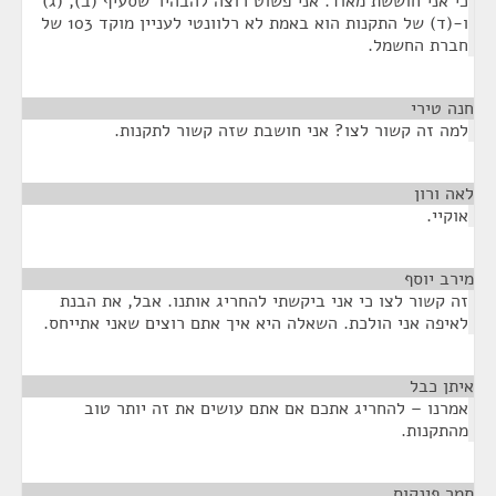
כי אני חוששת מאוד. אני פשוט רוצה להבהיר שסעיף (ב), (ג)
ו-(ד) של התקנות הוא באמת לא רלוונטי לעניין מוקד 103 של
חברת החשמל.
חנה טירי
¶
למה זה קשור לצו? אני חושבת שזה קשור לתקנות.
לאה ורון
¶
אוקיי.
מירב יוסף
¶
זה קשור לצו כי אני ביקשתי להחריג אותנו. אבל, את הבנת
לאיפה אני הולכת. השאלה היא איך אתם רוצים שאני אתייחס.
איתן כבל
¶
אמרנו – להחריג אתכם אם אתם עושים את זה יותר טוב
מהתקנות.
תמר פינקוס
¶