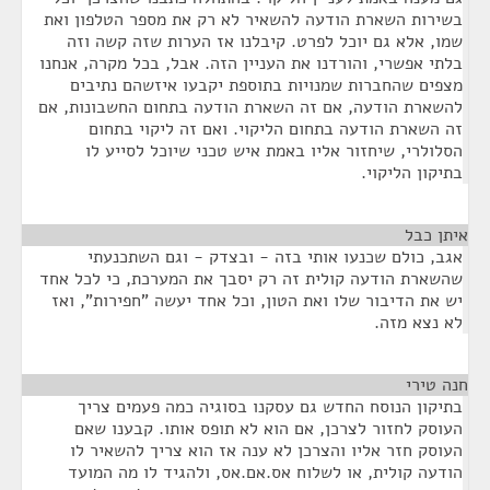
בשירות השארת הודעה להשאיר לא רק את מספר הטלפון ואת
שמו, אלא גם יוכל לפרט. קיבלנו אז הערות שזה קשה וזה
בלתי אפשרי, והורדנו את העניין הזה. אבל, בכל מקרה, אנחנו
מצפים שהחברות שמנויות בתוספת יקבעו איזשהם נתיבים
להשארת הודעה, אם זה השארת הודעה בתחום החשבונות, אם
זה השארת הודעה בתחום הליקוי. ואם זה ליקוי בתחום
הסלולרי, שיחזור אליו באמת איש טכני שיוכל לסייע לו
בתיקון הליקוי.
איתן כבל
¶
אגב, כולם שכנעו אותי בזה - ובצדק - וגם השתכנעתי
שהשארת הודעה קולית זה רק יסבך את המערכת, כי לכל אחד
יש את הדיבור שלו ואת הטון, וכל אחד יעשה "חפירות", ואז
לא נצא מזה.
חנה טירי
¶
בתיקון הנוסח החדש גם עסקנו בסוגיה כמה פעמים צריך
העוסק לחזור לצרכן, אם הוא לא תופס אותו. קבענו שאם
העוסק חזר אליו והצרכן לא ענה אז הוא צריך להשאיר לו
הודעה קולית, או לשלוח אס.אם.אס, ולהגיד לו מה המועד