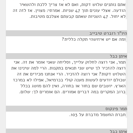
אתם נותנים שלוש דקות, ואם לא אז צריך ללכת ולהשאיר
הודעה. אצלי עונים תוך 47 שניות. אמרתי: מצוין. אז לזה זה
לא יחול. 47 השניות שאתם קבעתם אצלכם מטיבות.
היו"ר רוברט טיבייב
¶
ומה אם יש איזושהי תקלה כללית?
איתן כבל
¶
תמר, אני רוצה לחלוק עלייך, וסליחה שאני אומר את זה. אני
רוצה להזכיר לך שיש שני תנאים בתקנות. הרי למה שינינו את
השלוש דקות? אני רוצה להזכיר. הרי אנחנו מכירים את זה
שכולם יודעים לעשות מענה קולי בכרמיאל, אפילו לא במרכז
הארץ. יושבים שם בחור או בחורה, ואין להם מושג בכלל
ברוב המקרים במה דברים אמורים. הם אומרים לך: שלום.
תמר פינקוס
¶
חברת החשמל מדברת על 103.
איתן כבל
¶