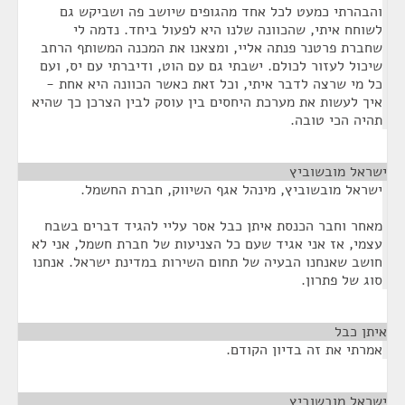
והבהרתי כמעט לכל אחד מהגופים שיושב פה ושביקש גם
לשוחח איתי, שהכוונה שלנו היא לפעול ביחד. נדמה לי
שחברת פרטנר פנתה אליי, ומצאנו את המכנה המשותף הרחב
שיכול לעזור לכולם. ישבתי גם עם הוט, ודיברתי עם יס, ועם
כל מי שרצה לדבר איתי, וכל זאת כאשר הכוונה היא אחת -
איך לעשות את מערכת היחסים בין עוסק לבין הצרכן כך שהיא
תהיה הכי טובה.
ישראל מובשוביץ
¶
ישראל מובשוביץ, מינהל אגף השיווק, חברת החשמל.
מאחר וחבר הכנסת איתן כבל אסר עליי להגיד דברים בשבח
עצמי, אז אני אגיד שעם כל הצניעות של חברת חשמל, אני לא
חושב שאנחנו הבעיה של תחום השירות במדינת ישראל. אנחנו
סוג של פתרון.
איתן כבל
¶
אמרתי את זה בדיון הקודם.
ישראל מובשוביץ
¶