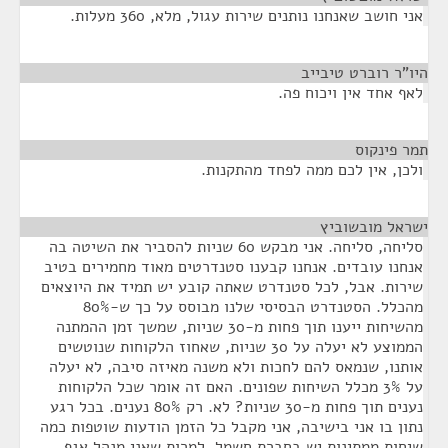
אני חושב שאנחנו נותנים שירות עגול, מלא, 360 מעלות.
היו"ר רוברט טיבייב
¶
לאף אחד אין ויכוח פה.
תמר פינקוס
¶
ולכן, אין לכם ממה לפחד מהתקנות.
ישראל מובשוביץ
¶
סליחה, סליחה. אני מבקש 60 שניות להסביר את השיטה בה
אנחנו עובדים. אנחנו קבענו סטנדרטים מאוד מחמירים בטיב
שירות. אבל, לכל סטנדרט שאתה קובע יש תמיד את היוצאים
מהכלל. הסטנדרט הבסיסי שלנו מבוסס על כך ש-80%
מהשיחות ייענו תוך פחות מ-30 שניות, שמשך זמן ההמתנה
הממוצע לא יעלה על 30 שניות, שאחוז הלקוחות שנוטשים
אותנו, שנמאס להם לחכות ולא משנה מאיזה סיבה, לא יעלה
על 3% מכלל השיחות שפונים. האם זה אומר שכל הלקוחות
נענים תוך פחות מ-30 שניות? לא. רק 80% נענים. בכל רגע
נתון בו אני בישיבה, אני מקבל כל הזמן הודעות שוטפות כמה
שיחות ממתינות יש בחברת חשמל, למרות שאני מנהל אגף