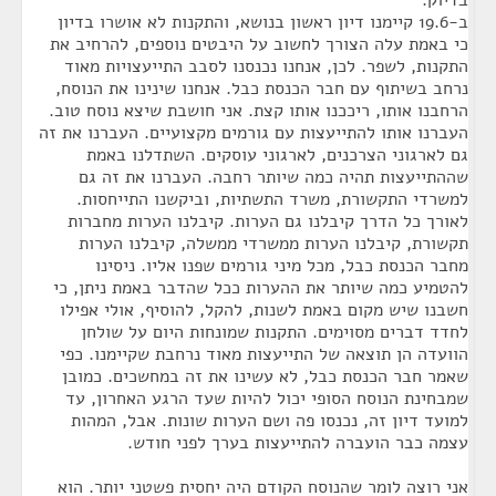
בדיוק.
ב-19.6 קיימנו דיון ראשון בנושא, והתקנות לא אושרו בדיון
כי באמת עלה הצורך לחשוב על היבטים נוספים, להרחיב את
התקנות, לשפר. לכן, אנחנו נכנסנו לסבב התייעצויות מאוד
נרחב בשיתוף עם חבר הכנסת כבל. אנחנו שינינו את הנוסח,
הרחבנו אותו, ריככנו אותו קצת. אני חושבת שיצא נוסח טוב.
העברנו אותו להתייעצות עם גורמים מקצועיים. העברנו את זה
גם לארגוני הצרכנים, לארגוני עוסקים. השתדלנו באמת
שההתייעצות תהיה כמה שיותר רחבה. העברנו את זה גם
למשרדי התקשורת, משרד התשתיות, וביקשנו התייחסות.
לאורך כל הדרך קיבלנו גם הערות. קיבלנו הערות מחברות
תקשורת, קיבלנו הערות ממשרדי ממשלה, קיבלנו הערות
מחבר הכנסת כבל, מכל מיני גורמים שפנו אליו. ניסינו
להטמיע כמה שיותר את ההערות ככל שהדבר באמת ניתן, כי
חשבנו שיש מקום באמת לשנות, להקל, להוסיף, אולי אפילו
לחדד דברים מסוימים. התקנות שמונחות היום על שולחן
הוועדה הן תוצאה של התייעצות מאוד נרחבת שקיימנו. כפי
שאמר חבר הכנסת כבל, לא עשינו את זה במחשכים. כמובן
שמבחינת הנוסח הסופי יכול להיות שעד הרגע האחרון, עד
למועד דיון זה, נכנסו פה ושם הערות שונות. אבל, המהות
עצמה כבר הועברה להתייעצות בערך לפני חודש.
אני רוצה לומר שהנוסח הקודם היה יחסית פשטני יותר. הוא