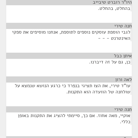
היו"ר רוברט טיבייב
¶
בהחלט, בהחלט.
חנה טירי
¶
לגבי הוספת עוסקים נוספים לתוספת, אנחנו מוסיפים את ספקי
האינטרנט - - -
איתן כבל
¶
כן, גם על זה דיברנו.
לאה ורון
¶
עו"ד טירי, את הצו תציגי בנפרד כי כרגע הנושא שנמצא על
שולחנה של הוועדה הוא התקנות.
חנה טירי
¶
אוקיי, מאה אחוז. אם כך, סיימתי להציג את התקנות באופן
כללי.