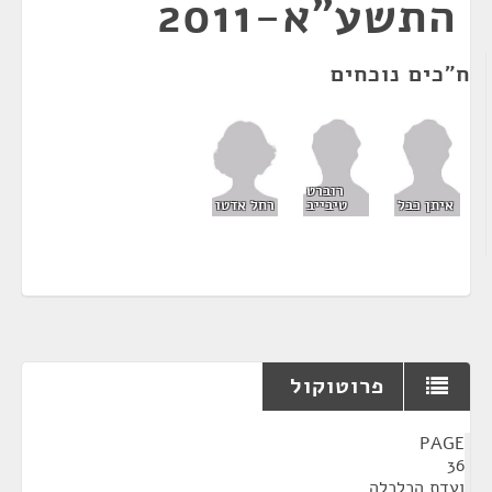
התשע"א-2011
ח"כים נוכחים
רוברט
רחל אדטו
איתן כבל
טיבייב
פרוטוקול
¶
PAGE
36
ועדת הכלכלה