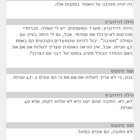
זה יהיה מטיבה על האמור בתקנות אלה.
הילה דוידוביץ
¶
הילה דוידוביץ, משרד המשפטים. יש לי שאלה. חברותיי
מהרשות לא קיבלו את עמדתי. אבל, גם לי היתה בעיה עם
המילה "מטיבה". יכול להיות שהמועדים הקובעים הם באמת
47 שניות. אבל, אין הוראה האומרת שצריך לשלוח אס.אם.אס.
האם ההסדר הכולל מטיב בסופו של דבר עם הצרכן?
תמר פינקוס
¶
נכון, כי לא צריך לשלוח אס.אם.אס כי הם עונים ב-47 שניות.
הילה דוידוביץ
¶
לא, לא. החובה שהם יענו היא לא שלוש דקות, אלא 40
שניות.
תמר פינקוס
¶
לא החובה, הם עונים בפועל.