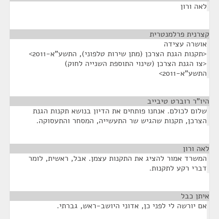
לאה ורון
קצרנית פרלמנטרית
¶
אושרה עצידה
<תקנות הגנת הצרכן (מתן שירות טלפוני), התשע"א-2011>
<צו הגנת הצרכן (שינוי התוספת השנייה לחוק)
התשע"א-2011>
היו"ר רוברט טיבייב
¶
שלום לכולם. אנחנו פותחים את הדיון בנושא תקנות הגנת
הצרכן, תקנות שהגיש שר התעשייה, המסחר והתעסוקה.
לאה ורון
¶
המשרד אמור להציג את התקנות עצמן. אבל, ראשית, לומר
דברי רקע לתקנות.
איתן כבל
¶
אם יורשה לי לפני כן, אדוני היושב-ראש, גברתי.