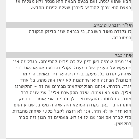
הבא שהוא ינסה. ואם בפעם הבאה הוא מנסה ולא מצליח אז
בעצם הוא צריך להודיע לצרכן שעליו לפנות מחדש.
היו"ר רוברט טיבייב
¶
זו נקודה מאוד חשובה, כי כנראה שזו בדיוק הנקודה
המסובכת.
איתן כבל
¶
אני מניח שיהיה כאן דיון על זה וירצו להתייחס. בגלל זה אני
מתעקש על העניין של המענה הקולי והודעת אס.אם.אס כדי
שיהיה, קודם כל, מעקב בדיוק שהוא חזר באמת. הרי מה
הכוונה? הכוונה היא שהתקנות לא יהיו אות מתה. כל אחד
יגיד: חזרתי. אנחנו הפוליטיקאים מכירים את זה - התקשרנו
אליך. הוא בא ואומר: איזה התקשרת אליי? אני עונה לכל
אחד, גם לחסוי. התקשרתי - לך תוכיח. אני אומר – בדיוק
אותו הדבר כאן. נקודת המוצא היה שיהיה מעקב, שנדע האם
הוא חזר או לא חזר. אני לא רוצה לקבל פלטי שיחות מחברות
כדי לברר אם אכן ענו לו או לא. פעמיים זה הגון וזה סביר
לחלוטין.