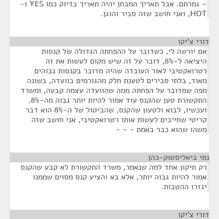
– גמרתם. אבל תאריך המבחן יהיה תאריך בדיוק כמו YES ו-
HOT, ואני חושב שזה סביר והוגן.
דורי צ'יקו
¶
אם יורשה לי, כשדובר על ההפחתה הגדולה של קנסות
היציאה ל-8%, דובר על זה שיש מקום לעשות את זה
רטרואקטיבי לאור העובדה שהיה מדובר בקנסות גבוהים
מאוד, בלתי סבירים לטענת חלק מהגורמים בוועדה, בשונה
מפה שמדובר על הפחתה ממה שהוועדה עצמה קבעה, ומשרד
התקשורת טען שהקנס עוד אמור להיות יותר גבוה מה-8%.
ועכשיו, לבוא ולטעון שהקנס, שהביטול של ה-8% הוא דבר
קריטי שחייבים לעשות אותו רטרואקטיבי, אני חושב שזה
משהו שהוא כבר באמת - - -
נתי ביאליסטוק-כהן
¶
רק תיקון אחד למה שנאמר, משרד התקשורת לא קבע שהקנס
אמור להיות גבוה יותר, אלא בא והציע קנס מסוים שממנו
יגזרו ההטבות.
דורי צ'יקו
¶