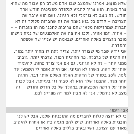
שלא מוצָא. אמרנו שהמצב שבו אדם משלם רק עבור מה שהוא
צרך באמת, הוא צריך להגיע לנקודה ספציפית חודש אחר
חודש, זה מצב לא נורמלי ולא הגיוני, ואם הוא עובר את
הצריכה – קודם כל בוא נאמר את זה שחברות סלולר זה לא
חברות שמחזיקות מלאי שהם צריכות לתכנן מה הן מוכרות - -
- אוויר, זמן אוויר, ולכן אין פה את האלמנטים של נניח מישהו
מוכר מוצרים כאלה ואחרים, שבאמת יש עניין של אספקה
והסדרה.
אני יודע שכל מי שצורך יותר, צריך לתת לו מחיר יותר נמוך,
זה היגיון של כלכלה. פה ההיגיון הפוך, צרכתי יותר, גובים
ממני יותר – זה לא הגיוני. גם אם אני צורך פחות, להעמיד
אותי על דקה, משהו לא הגיוני. אם היית אומר לי תשמע: עד
10%, 20% בטווח של הדקות האלה תשלם אותו דבר, חרגת
יותר מזה, התכנון שלך הוא לא סביר וזו בעייתך, אבל לכוון
אותי על הדקה הספציפית במהלך של כל חודש וחודש – זה
מצב לא נורמלי. אני לא מבין למה זה מפריע לכם.
אבי רימון
¶
כי לא רוצה לגלות לחברים מה התוכניות שלנו, אבל יש לנו
תוכניות כאלה ואחרות, שיש להם מגמה כזו או אחרת להיטיב
מאוד עם הצרכן, ושקובעים כללים כאלה ואחרים - - -