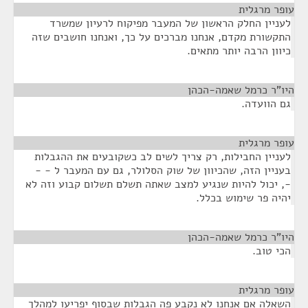
עופר מרגלית
¶
לעניין החלק הראשון של המעבר מפיקוח לרעיון שמשרד
התקשורת מקדם, אנחנו מברכים על כך, ואנחנו חושבים שזה
כיוון הרבה יותר מתאים.
היו"ר כרמל שאמה-הכהן
¶
גם הוועדה.
עופר מרגלית
¶
לעניין החבילות, רק צריך לשים לב כשקובעים את ההגבלות
בעניין הזה, שהכיוון של שוק הסלולר, גם עם המעבר ל - -
-, יכול להיות שנגיע למצב שאתה תשלם תשלום קבוע וזה לא
יהיה פר שימוש בכלל.
היו"ר כרמל שאמה-הכהן
¶
הכי טוב.
עופר מרגלית
¶
השאלה אם אנחנו לא נקבע פה הגבלות שבסוף יפריעו למהלך