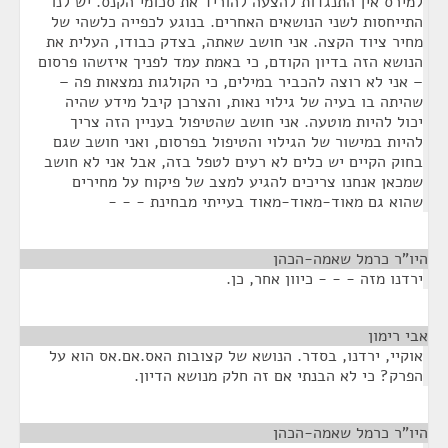
למירס אין התנגדות להצעה להוריד את סכומי הקנס. יש לנו
התייחסות לשני הנושאים האחרים. בנוגע לכפייה כלשהי של
מחיר ציוד הקצה. אני חושב שאתה, בצדק כבודו, העלית את
הנושא הזה בדיון הקודם, כי באמת עמד לפניך איזשהו פרסום
– אני לא רוצה להכביר במילים, כי הקולגות נמצאות פה –
שהיתה בו בעיה של גילוי נאות, והצרכן קיבל מידע שהיה
יכול להיות מוטעה. אני חושב שהטיפול בעניין הזה צריך
להיות במישור של הגילוי והטיפול בפרסום, ואני חושב שגם
בחוק הקיים יש כלים לא רעים לטפל בזה, אבל אני לא חושב
שמכאן אנחנו צריכים להגיע למצב של פיקוח על מחירים
שהוא גם מאוד-מאוד-מאוד בעייתי מבחינת - - -
היו"ר כרמל שאמה-הכהן
¶
ירדנו מזה - - - כיוון אחר, כן.
אבי רימון
¶
אוקיי, ירדנו, בסדר. הנושא של קצובות האס.אם.אס הוא על
הפרק? כי לא הבנתי אם זה חלק מנושא הדיון.
היו"ר כרמל שאמה-הכהן
¶