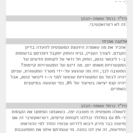
- - -
היו"ר כרמל שאמה-הכהן
¶
זה לא רטרואקטיבי.
אלקנה אפרתי
¶
אזכיר את מה שאמרה היועצת המשפטית לוועדה בדיון
הקודם. לצורך העניין, נניח והחוק יתקבל ויפורסם ברשומות
ב-1 לינואר 2012, החוק חל ודאי על לקוחות חדשים של
התקשרויות מאותו יום. מה דינם של התקשרויות קיימות?
התשובה לכך, וזה מה שהוצע על-ידי משרד התקשורת, שניתן
יהיה לבטל גם התקשרויות שנעשו לפני ה-1 לינואר 2012, אבל
יהיה קנס יציאה בשיעור של 8%, כפי שנעשה בתיקונים
האחרים.
היו"ר כרמל שאמה-הכהן
¶
לשאלה משפטית זו תשובה יפה. כשאנחנו הפחתנו את הקנסות
ל-8% גם בסלולר וכללנו לקוחות קיימים, רטרואקטיבי זה אם
מישהו כבר פירק ויבוא לדרוש עכשיו החזר לפי ההוראות
החדשות, זה אין לנו כוונה. מי שגמרתם איתו את התחשבנות