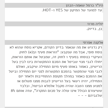
היו"ר כרמל שאמה-הכהן
¶
עד למועד של התיקון של YES ו-HOT.
יוליה מרוז
¶
כן, בדיוק.
אלקנה אפרתי
¶
רק נדגיש את מה שנאמר בדיון הקודם, אקריא נוסח שהוא לא
נוסח סופי, אבל מה שנקבע: "הוראות סעיף 51(א) לחוק
העיקרי כנוסחו בסעיף 1 לחוק זה, שמבטל את אותם הוראות,
יחולו לגבי מנוי שביטל את הסכם ההתקשרות בינו לבין בעל
הרישיון, כאמור באותו סעיף מיום התחילה שיקבע, ואולם
לגבי מנוי שהתקשר בהסכם התקשרות לפני יום התחילה וביטל
את ההסכם כאמור במהלך תקופת ההתחייבות ולאחר יום
התחילה, יהיה רשאי בעל הרישיון לגבות ממנו תשלום או
למנוע ממנו הטבה שהיה מקבל אלמלא הביטול, ובלבד
ששיעורם הכולל אינו עולה על סכום התקרה", שזה אותם 8%
שלגביהם - - -