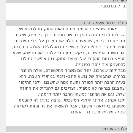
לאה ורון
¶
ב-7 בנובמבר.
היו"ר כרמל שאמה-הכהן
¶
- - מאחר שרצינו להרחיב את הוראות החוק גם לנושא של
הגבלות לגבי הטבה בגין רכישת מכשיר דרך זיכויים, שיטת
זיכוי חיוב-זיכוי, שבעצם כובלת את הצרכן על-ידי הצמדת
מחיר פיקטיבי מופרז על מכשירים במסלולים האלה. החברות,
וגם משרד התקשורת, ביקשו זמן כדי ללמוד את הנושא, שלא
הופיע בנוסח המקורי של הצעת החוק, וזה איפשר גם לנו
להתעמק עוד יותר בסוגייה.
מבדיקות שערכנו, יחד עם משרד התקשורת, עולה תמונה
ברורה, שהבעיה של נושא חיוב-זיכוי במחירי הטבה, היא
בעיה הרבה יותר חמורה וקשה ממה שחשבנו, ולכן התיקון
שהצגנו כנראה לא מספיק, וצריכים גם להגדיל את החוזק
שלה, וגם את המינון למשהו הרבה יותר דרסטי.
ולכן אנחנו, אדוני היועץ המשפטי, נרצה כרגע לא להכניס
סעיפים בקריאה ראשונה, אבל להשאיר את זה פתוח לקריאה
שנייה ושלישית בדברי ההסבר.
אלקנה אפרתי
¶