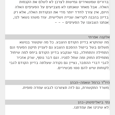
ברורים שמשאירים גמישות לצרכן לא לשלם את הקנסות
האלה. אבל מאחר שאנחנו לא מצביעים על הסעיפים האלה
היום, אין צורך לחדד יותר מדי את הנקודות האלה, אלא רק
בדיון בהכנה לקריאה שנייה ושלישית. עוד משהו נשאר לנו,
אנחנו הצבענו על הסעיפים - - -
אלקנה אפרתי
¶
מה שהוקרא בדיון הקודם הוצבע. כל מה שקשור בנושא
תשלום בשל ביטול ההסכם הוצבע גם לעניין תיקון הסעיף וגם
התחילה והתחולה, כפי שנקבע בדיון הקודם ביחס למה שיחול
מתחילת החוק ומה שחל לפניו. וגם דבר נוסף, שרק אזכיר
לגבי דברי ההסבר, נציין גם נקודה שעלתה בדיון הקודם לגבי
לקוחות שיש להם 100 מכשירים.
היו"ר כרמל שאמה-הכהן
¶
משרד התקשורת, גם לזה תצטרכו לגבש עמדה סופית.
נתי ביאליסטוק-כהן
¶
לא שינינו את עמדתנו.