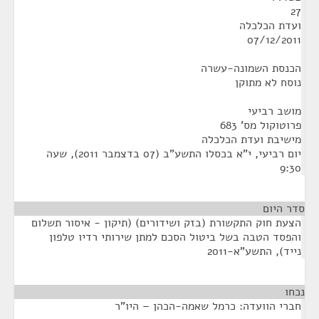
27
ועדת הכלכלה
07/12/2011
הכנסת השמונה-עשרה
נוסח לא מתוקן
מושב רביעי
פרוטוקול מס' 683
מישיבת ועדת הכלכלה
יום רביעי, י"א בכסלו התשע"ב (07 בדצמבר 2011), שעה
9:30
סדר היום
הצעת חוק התקשורת (בזק ושידורים) (תיקון - איסור תשלום
והפסד הטבה בשל ביטול הסכם למתן שירותי רדיו טלפון
נייד), התשע"א-2011
נכחו
¶
חברי הוועדה: כרמל שאמה-הכהן – היו"ר