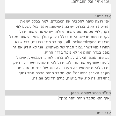
זמן אוויר וכל החבילות.
אבי רימון
¶
אני רוצה טיפה להסביר את המכניזם, למה בכלל יש את
השיטה הזאת. בגדול יש כמה שיטות: אתה יכול לשלם לפי
דקה, לפי אס.אם.אס שאתה שולח, יש שיטה שאתה יכול
לקנות כמות מראש, היום בכלל השוק הולך למצב שאתה מקבל
חבילות כמעטall included , עם כל מיני גבולות, כדי שלא
תחרוג מאיזשהו גבול סביר של משתמש. אני לא יודע אם זה
נופל בגדר החוק או לא נופל בגדר החוק.
כשאתה קונה חבילה, לכולם ברור, לצרכן ולמפעיל, שיכול
להיות שתמצֵא את החבילה, יכול להיות שתשתמש בה בדיוק
ויכול להיות שימוש בה מעבר. זה סוג של ביטוח, אבל מה
מקבל הצרכן בתמורה? הוא מקבל מחיר הרבה יותר נמוך
ליחידה. זה סוג של ביטוח, כולם יודעים את זה.
היו"ר כרמל שאמה-הכהן
¶
איך הוא מקבל מחיר יותר נמוך?
אבי רימון
¶