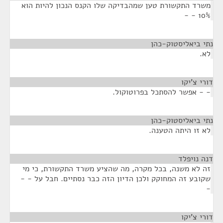
משרד התקשורת טען שמהבדיקה שלו הקנס הנכון להיות הוא
10% - -
נתי ביאליסטוק-כהן
¶
לא.
דורי צ'יקו
¶
- - אפשר להסתכל בפרוטוקול.
נתי ביאליסטוק-כהן
¶
לא זו היתה הטענה.
דנה נויפלד
¶
זה לא משנה, בכל מקרה, מה שהציע משרד התקשורת, כי מי
שקובע זה המחוקק ולכן הדיון הזה כבר נסתיים. חבל על - -
-
דורי צ'יקו
¶