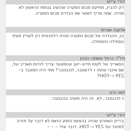
דורי צ'יקו
¶
רק להבין, מחיקת סכום התקרה שהוצע בנוסח הראשון לא
תהיה. אתה צריך לאשר את הגדרת סכום התקרה.
אלקנה אפרתי
¶
כן, ההגדרה של סכום התקרה תהיה רלוונטית רק לעניין סעיף
התחילה והתחולה.
היו"ר כרמל שאמה-הכהן
¶
התאריך של לקוח חדש-ישן שהתקשר צריך להיות תאריך של,
אם אינני טועה 1 לדצמבר, לנובמבר? מתי היה המעבר ב-
YES ו-HOT?
לאה ורון
¶
1 לנובמבר, לא. זה היה משהו בנובמבר.
דורי צ'יקו
¶
בדיון האחרון שהיה בהצעת החוק הזאת לא דובר על חזרה
למועד של YES ו-HOT. דובר עוד - - -