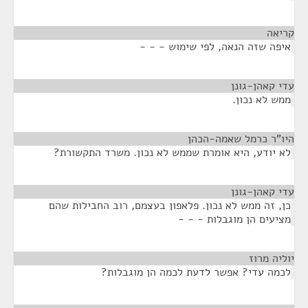
קריאה
¶
איפה שזה הנאה, לפי שימוש - - -
עדי קאהן-גונן
¶
ממש לא נכון.
היו"ר כרמל שאמה-הכהן
¶
לא יודע, היא אומרת שממש לא נכון. משרד התקשורת?
עדי קאהן-גונן
¶
כן, זה ממש לא נכון. פלאפון בעצמם, רוב החבילות שהם
מציעים הן מוגבלות - - -
יוליה מרוז
¶
לכמה עדי? אפשר לדעת לכמה הן מוגבלות?