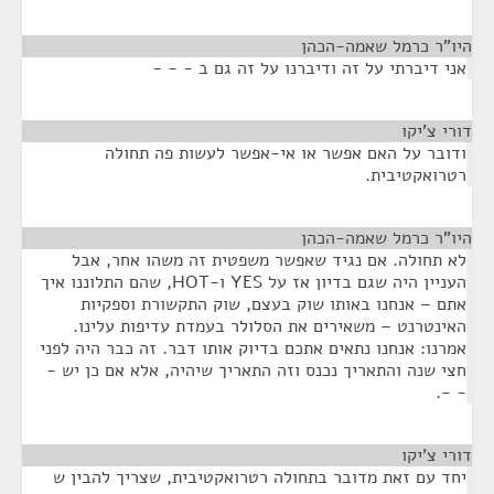
היו"ר כרמל שאמה-הכהן
¶
אני דיברתי על זה ודיברנו על זה גם ב - - -
דורי צ'יקו
¶
ודובר על האם אפשר או אי-אפשר לעשות פה תחולה
רטרואקטיבית.
היו"ר כרמל שאמה-הכהן
¶
לא תחולה. אם נגיד שאפשר משפטית זה משהו אחר, אבל
העניין היה שגם בדיון אז על YES ו-HOT, שהם התלוננו איך
אתם – אנחנו באותו שוק בעצם, שוק התקשורת וספקיות
האינטרנט – משאירים את הסלולר בעמדת עדיפות עלינו.
אמרנו: אנחנו נתאים אתכם בדיוק אותו דבר. זה כבר היה לפני
חצי שנה והתאריך נכנס וזה התאריך שיהיה, אלא אם כן יש -
- -.
דורי צ'יקו
¶
יחד עם זאת מדובר בתחולה רטרואקטיבית, שצריך להבין ש