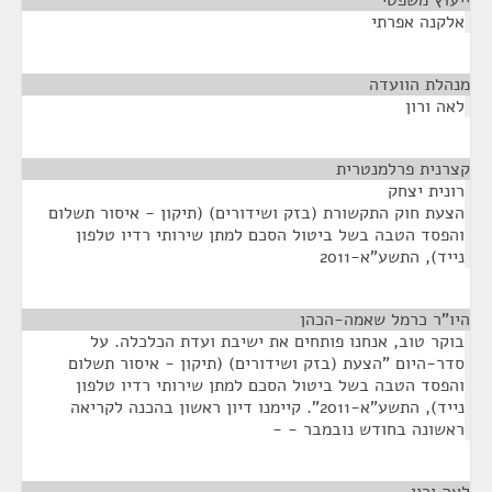
ייעוץ משפטי
¶
אלקנה אפרתי
מנהלת הוועדה
¶
לאה ורון
קצרנית פרלמנטרית
¶
רונית יצחק
הצעת חוק התקשורת (בזק ושידורים) (תיקון - איסור תשלום
והפסד הטבה בשל ביטול הסכם למתן שירותי רדיו טלפון
נייד), התשע"א-2011
היו"ר כרמל שאמה-הכהן
¶
בוקר טוב, אנחנו פותחים את ישיבת ועדת הכלכלה. על
סדר-היום "הצעת (בזק ושידורים) (תיקון - איסור תשלום
והפסד הטבה בשל ביטול הסכם למתן שירותי רדיו טלפון
נייד), התשע"א-2011". קיימנו דיון ראשון בהכנה לקריאה
ראשונה בחודש נובמבר - -