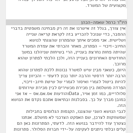
מקצועית של המשרד.
היו"ר כרמל שאמה-הכהן
¶
אין צורך, בגלל זה אישרנו את זה רק מבחינה משפטית בדברי
ההסבר, כדי שנוכל להכריע בזה לקראת קריאה שנייה
ושלישית. אני מסכים איתך שהפתרון שהצגתי לנושא
החיוב-זיכוי – הפתרון, מאחר והכרתי את עמדת המשרד
שהיתה פחות נחרצת בעניין, הרי בשיחות שניהלנו במשך
החודשים האחרונים בעניין הזה, ולכן הלכתי לפתרון שהוא
מרוכך.
היום, כשאני מבין שיש למשרד נכונות ללכת לפתרון שהוא
הרבה יותר דרסטי והרבה יותר נכון לדעתי – והכיוון צריך
להיות ביטול לגמרי ואיסור לגמרי של שיטת חיוב-זיכוי,
הפרדה מושלמת בין מכירת מכשירים לבין מכירת שירותים
סלולריים, כמו זמן אויר, Dataוהודעות אס.אם.אס – אז אני
כמובן מברך על כך. בסבלנות ובתיאום אתכם נקדם את הנושא
הזה.
לגבי הנושא השני שהצגנו, הקנסות הגלומים בחבילות
שמשווקות לצרכן, שם האפקט הצרכני לא מושלם. אנחנו
נצטרך עוד להידבר בנושא הזה. לדעתי, הפתרונות כאן הם
קלים ובלתי ניתנים לעקיפה על-ידי חברות הסלולר. פתרונות