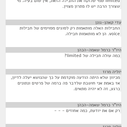
limited שמי שלוקח את החבילה הזאת, אין שום בעיה. מי
שצורך הרבה יש לו פתרון מצוין.
עדי קאהן-גונן
¶
החבילות האלה מותאמות רק לסוגים מסוימים של חבילות
voice. הן לא מותאמות חבילה.
היו"ר כרמל שאמה-הכהן
¶
כמה עולה חבילה של limited?
יוליה מרוז
¶
מכיוון שלא היתה הודעה מוקדמת על כך שהנושא יעלה לדיון,
אז באמת אני חושבת שלדבר פה ברמה של פרטים ונתונים
כרגע, זה לא יהיה מתאים.
היו"ר כרמל שאמה-הכהן
¶
רק אם את יודעת, כמה אחוזים - - -
יוליה מרוז
¶