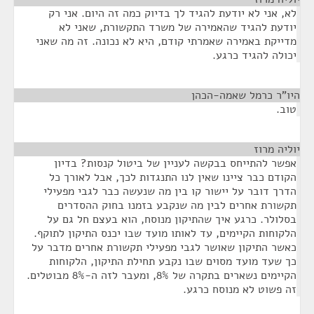
לא, אני לא יודעת להגיד לך בדיוק כמה זה היום. אני רק
יודעת להגיד שהאמירה של משרד התקשורת, שאני לא
מדייקת באמירה שאמרתי קודם, היא לא נכונה. זה מה שאני
יכולה להגיד כרגע.
היו"ר כרמל שאמה-הכהן
¶
טוב.
יוליה מרוז
¶
אפשר להתייחס בבקשה לעניין של ביטול קנסות? בדיון
הקודם כבר ציינו שאין לנו התנגדות לכך, אבל לאורך כל
הדרך דובר על יישור קו בין מה שנעשה כבר לגבי מפעילי
תקשורת אחרים לבין מה שנקבע בזמנו בחוק ההסדרים
בסלולר. כרגע איך שהתיקון מנוסח, הוא בעצם חל גם על
הלקוחות הקיימים, עד לאותו מועד שבו יכנס התיקון לתוקף.
כאשר התיקון שאושר לגבי מפעילי תקשורת אחרים מדבר על
כך שעד מועד מסוים שבו נקבע תחילת התיקון, הלקוחות
הקיימים נשארים בתקרה של 8%, ומעבר לזה ה-8% מבוטלים.
זה פשוט לא מנוסח כרגע.