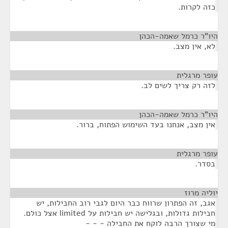
כזה לקרות.
היו"ר כרמל שאמה-הכהן
¶
לא, אין מצב.
עופר מרגלית
¶
לזה רק צריך לשים לב.
היו"ר כרמל שאמה-הכהן
¶
אין מצב, אנחנו בעד השימוש הפתוח, ברור.
עופר מרגלית
¶
בסדר.
יוליה מרוז
¶
אגב, זה הפתרון שרווח כבר היום לגבי רוב החבילות, יש
חבילות גדולות, ובגלישה יש חבילות על limited אצל כולם.
מי שצורך הרבה לוקח את החבילה - - -