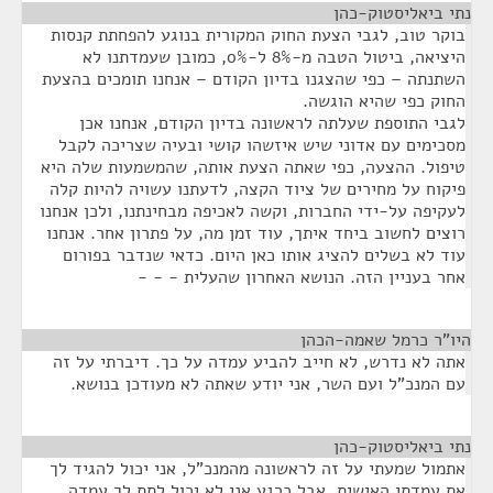
נתי ביאליסטוק-כהן
¶
בוקר טוב, לגבי הצעת החוק המקורית בנוגע להפחתת קנסות
היציאה, ביטול הטבה מ-8% ל-0%, כמובן שעמדתנו לא
השתנתה – כפי שהצגנו בדיון הקודם – אנחנו תומכים בהצעת
החוק כפי שהיא הוגשה.
לגבי התוספת שעלתה לראשונה בדיון הקודם, אנחנו אכן
מסכימים עם אדוני שיש איזשהו קושי ובעיה שצריכה לקבל
טיפול. ההצעה, כפי שאתה הצעת אותה, שהמשמעות שלה היא
פיקוח על מחירים של ציוד הקצה, לדעתנו עשויה להיות קלה
לעקיפה על-ידי החברות, וקשה לאכיפה מבחינתנו, ולכן אנחנו
רוצים לחשוב ביחד איתך, עוד זמן מה, על פתרון אחר. אנחנו
עוד לא בשלים להציג אותו כאן היום. כדאי שנדבר בפורום
אחר בעניין הזה. הנושא האחרון שהעלית - - -
היו"ר כרמל שאמה-הכהן
¶
אתה לא נדרש, לא חייב להביע עמדה על כך. דיברתי על זה
עם המנכ"ל ועם השר, אני יודע שאתה לא מעודכן בנושא.
נתי ביאליסטוק-כהן
¶
אתמול שמעתי על זה לראשונה מהמנכ"ל, אני יכול להגיד לך
את עמדתי האישית, אבל כרגע אני לא יכול לתת לך עמדה