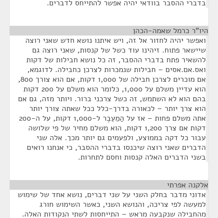
בדברי ההסבר בוודאי יהיה אפשר להתייחס לדברים.
היו"ר כרמל שאמה-הכהן
¶
ואפשר יהיה לחזור אל זה, ויש איתנו נושא חדש שאני רוצה
שיישאר פתוח. זיהינו עוד כשל של קנסות, שאני רוצה גם
להשאיר פתח בדברי ההסבר, זה כל נושא חבילות של דקות
ואס.אם.אסים – חבילות שנמכרות לצרכן כחבילה. לדוגמא,
אם מוכרים לצרכן חבילה של 1,000 דקות, אם הוא צורך 800,
הוא עדיין משלם על 1,000, כלומר הוא משלם על 200 דקות
בהם הוא לא השתמש, זה כשל צרכני ברור. ויותר מזה, גם אם
הוא צרך יותר – לכאורה בדרך-כלל ככל שאתה צורך יותר
אתה משלם פחות – אז על הַמֵעֵבֶר ל-1,000 דקות, על ה-200
דקות אם צרך 1,200 דקות, הוא משלם מחיר של פי שלושה
עבור כל דקה בממוצע, ולפעמים גם יותר מכך. אלה שני
הדברים שאני רוצה שיכנסו בדברי ההסבר, כי אנחנו רואים
בשני הדברים האלה קנסות וחסם לתחרות.
אלקנה אפרתי
¶
אדוני מדבר בחלק השני על שני דברים, נושא אחד של שימוש
למעשה לפי צריכה, והנושא השני, כאשר השימוש חורג
מהחבילה שנקבעה מראש – התייחסות לשתי הנקודות האלה.