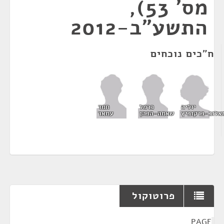
מס' 53),
התשע"ב-2012
ח"כים נוכחים
יוליה
כרמל
חמד
אלוב-ברקוביץ
שאמה-הכהן
עמאר
פרוטוקול
¶
PAGE