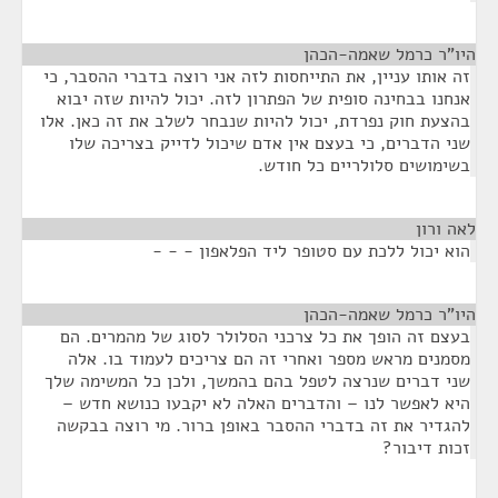
היו"ר כרמל שאמה-הכהן
¶
זה אותו עניין, את התייחסות לזה אני רוצה בדברי ההסבר, כי
אנחנו בבחינה סופית של הפתרון לזה. יכול להיות שזה יבוא
בהצעת חוק נפרדת, יכול להיות שנבחר לשלב את זה כאן. אלו
שני הדברים, כי בעצם אין אדם שיכול לדייק בצריכה שלו
בשימושים סלולריים כל חודש.
לאה ורון
¶
הוא יכול ללכת עם סטופר ליד הפלאפון - - -
היו"ר כרמל שאמה-הכהן
¶
בעצם זה הופך את כל צרכני הסלולר לסוג של מהמרים. הם
מסמנים מראש מספר ואחרי זה הם צריכים לעמוד בו. אלה
שני דברים שנרצה לטפל בהם בהמשך, ולכן כל המשימה שלך
היא לאפשר לנו – והדברים האלה לא יקבעו כנושא חדש –
להגדיר את זה בדברי ההסבר באופן ברור. מי רוצה בבקשה
זכות דיבור?