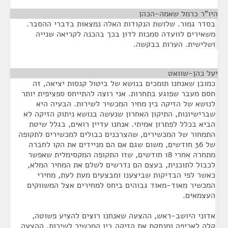
היו"ר כרמל שאמה-הכהן
¶
בסדר גמור. שלושת הנקודות האלה נמצאות בדברי ההסבר.
משאירים לוועדה סמכות לדון בכך בהכנה לקריאה שנייה
ושלישית. הערות בבקשה.
יעל כהן-שוואט
¶
כמובן שאנחנו תומכים בנושא של ביטול קנסות יציאה, זה
חסם מעבר שפוגע בתחרות. אני רוצה להתייחס ספציפית יותר
לנושא של הזיקה בין מחיר המכשיר לשירות. הבעיה היא
שברישיונות, התיקון האחרון שנעשה בנושא ניתוק הזיקה לא
הביא בכלל לפתרון אמיתי. אנחנו עדיין רואים, בגלל שיטת
התמחור של המכשירים, שהצרכנים כבולים למכשירים לתקופה
של 36 חודשים, משום שגם אם הם מניידים את הקו לחברה
מתחרה אחרי 18 חודשים, שזו התקופה המקסימלית שאפשר
לכבול לתוכנית, בעצם הם נדרשים לשלם את המחיר המלא,
כאשר לפי הבדיקות שביצענו ומבצעים מעת לעת, מחירי
המכשיר מאוד-מאוד גבוהים ביחס למחירים אצל המשווקים
העצמאים.
אדוני היושב-ראש, ההצעה שאנחנו רוצים להציע פשוטה,
קלה לאכיפה ומנתקת את הזיקה בין המכשיר לשירות. ההצעה