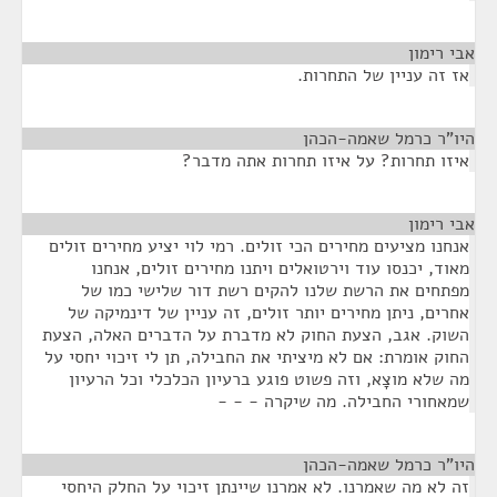
אבי רימון
¶
אז זה עניין של התחרות.
היו"ר כרמל שאמה-הכהן
¶
איזו תחרות? על איזו תחרות אתה מדבר?
אבי רימון
¶
אנחנו מציעים מחירים הכי זולים. רמי לוי יציע מחירים זולים
מאוד, יכנסו עוד וירטואלים ויתנו מחירים זולים, אנחנו
מפתחים את הרשת שלנו להקים רשת דור שלישי כמו של
אחרים, ניתן מחירים יותר זולים, זה עניין של דינמיקה של
השוק. אגב, הצעת החוק לא מדברת על הדברים האלה, הצעת
החוק אומרת: אם לא מיציתי את החבילה, תן לי זיכוי יחסי על
מה שלא מוצָא, וזה פשוט פוגע ברעיון הכלכלי וכל הרעיון
שמאחורי החבילה. מה שיקרה - - -
היו"ר כרמל שאמה-הכהן
¶
זה לא מה שאמרנו. לא אמרנו שיינתן זיכוי על החלק היחסי