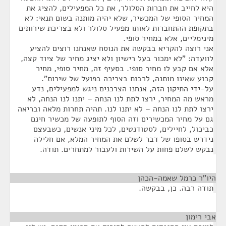
היא לחייב את חברות הסלולר, את כל המפעילים, להציג את
המחיר הסופי של המכשיר, שלא יהיה מותנה בשום תנאי: לא
בתקופת ההתחברות לאותו מפעיל סלולר ולא בצריכת שירותים
מינימליים, אלא במחיר סופי.
אני רוצה להקריא בבקשה את הנוסח שאנחנו רוצים להציע
לוועדה: "לא ימכור בעל רישיון ולא יציג מחיר של ציוד קצה,
אלא אם קבע לו מחיר סופי. בסעיף זה, מחיר סופי, מחיר
קבוע שאינו מותנה, לרבות בצריכה בפועל של שירות".
על-ידי התיקון הזה, אנחנו הצרכנים ניגש למפעילים, נדע
מראש מה המחיר, ירצו לתת לנו הנחה – יתנו לנו הנחה, לא
ירצו לתת לנו הנחה – לא יתנו לנו. תהיה תחרות מלאה ובריאה
גם על מחיר המכשירים וזה הסוף לתופעה של מכשיר חינם
כביכול, לחיילים, לסטודנטים, לכל מיני אנשים, כשבעצם
נידרש בסופו של דבר לשלם את המחיר המלא, אם חלילה
נבקש לשלם פחות על השירות ולעבור למתחרים. תודה.
היו"ר כרמל שאמה-הכהן
¶
תודה רבה. כן, בבקשה.
אבי רימון
¶