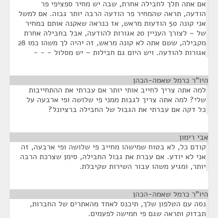
אם אתה תלך לחבילה אחרת, שבה יש מחיר ספציפי פר
הודעה, תראה שהמחיר פר הודעה הרבה יותר גבוה. אם למשל
אני קונה 50 הודעות מראש, אז כנראה שאקנה אותם במחיר
של – לצורך העניין 20 אגורות להודעה, אבל בחבילה אחרת
מקבילה, ששם אתה לא קונה מראש, זה יהיה לך משהו כמו 28
אגורות להודעה. ויש היום גם חבילות – יש מסלול - - -
היו"ר כרמל שאמה-הכהן
¶
למה אתה צריך לחייב אותי יותר אם עברתי את ההתחייבות
שלי? למה אתה צריך לגבות ממני פי שלושה ופי ארבעה על
כל דקה אם עברתי את הגבול של החבילה ברציונל?
אבי רימון
¶
קודם כל, לא בטוח שמישהו מחייב פי שלושה ופי ארבעה, זה
אני לא יודע. אם עברת את גבול החבילה, סימן שצרכת הרבה
יותר, ומגיע משהו עבור השירות שקיבלת.
היו"ר כרמל שאמה-הכהן
¶
נסה עם הטלפון שלך, תיכנס לאחד מהאתרים של החברות,
תבדוק ותראה שגם פי חמישה לפעמים.