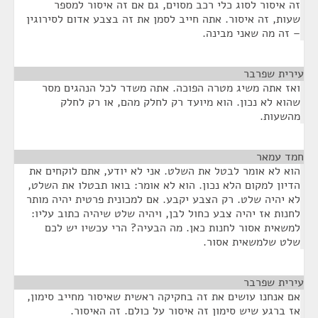
זה איסור לסוג כלי רכב מסוים, גם אם זה איסור למספר
שעות, זה איסור. אתה חייב לסמן את זה בצבע אדום לסירוגין
– זה מה שאני מבינה.
עירית שפרבר
¶
ואז אתה משיג מטרה הפוכה. אתה משדר לכל הנהגים מסר
שהוא לא נכון. הוא מיועד רק לחלק מהם, או רק לחלק
מהשעות.
חמד עמאר
¶
הוא לא אומר לבטל את השלט. אני לא יודע, אתם לוקחים את
הדיון למקום הלא נכון. הוא לא אומר: בואו תבטלו את השלט,
לא יהיה שלט. רק הצבע יקבע. אם למכונית פרטית יהיה מותר
לחנות אז יהיה צבע כחול לבן, ויהיה שלט שיהיה כתוב עליו:
למשאית אסור לחנות כאן. מה הבעיה? הרי עכשיו יש לכם
שלט שלמשאית אסור.
עירית שפרבר
¶
אם אנחנו עושים את זה בחקיקה ראשית שאיסור מחייב סימון,
אז ברגע שיש סימון זה איסור על כולם. זה האיסור.