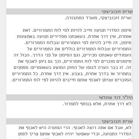
שרית זוכוביצקי
¶
שרית זוכוביצקי, משרד התחבורה.
סימון הסדרי תנועה חייב להיות לפי לוח התמרורים. זאת
אומרת, אין דרך אחרת. כשאנחנו מסדירים תנועה באמצעות
סימון, זה חייב להיות לפי התמרורים שבלוח התמרורים.
התמרורים שבלוח התמרורים כוללים את התמרורים על
העמודים שאנחנו מכירים, וגם הסימון על פני הדרך. הכול זה
סימונים מוכרים לפי לוח התמרורים, וכך גם ניתן לאכוף את
זה. זו כבר הערה לגופו של החוק המוצע כשאומרים: מסמנים
בתמרור או בדרך אחרת, בצבע. אין דרך אחרת. כל התמרורים
המוכרים שניתן לאכוף אותם חייבים להיות לפי לוח התמרורים.
היו"ר דוד אזולאי
¶
לא דרך אחרת, אלא בנוסף לתמרור.
שרית זוכוביצקי
¶
לא, אבל אם אתה רוצה לאכוף. הרי המטרה היא לאכוף את
הסדרי התנועה, וכדי שאפשר יהיה לאכוף אותם צריך לסמן