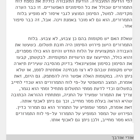
לפי הודעת התעבורה. הודעת התעבורה כוללת את נספח לוח
התמרורים שכולל את כל הסימונים האפשריים. זו כבר הערה
מקדימה. למשל, הסימון המוצע לגבי איסור לא מופיע בלוח
התמרורים, הוא גם לא מוכר באמנת וינה. אבל, זה כבר סיפור
אחר.
שאלת האם יש מקומות בהם כן צבוע, לא צבוע. בלוח
התמרורים הישן פירוש הסימון היה חובת תשלום. כשעשו את
העבודה המקצועית על הלוח החדש והיום הוא כולו מספרים,
והוא כולל, התייעצו עם הרשויות המקומיות. לבקשתן, קבעו
את הסימון כסימון אופציונאלי בדיוק מהסיבה שעירית תיארה
שיש מקומות שבהם לא רצו מבחינה אסתטית לסמן, או שלא
ניתן היה. במקומות האלה אפשר היה להסתפק. גם היום, זאת
אומרת, המצב המשפטי על-פי לוח התמרורים הוא שכדי לחייב
בתשלום וכדי לדעת ממתי התשלום מתחיל ומתי הוא נגמר,
צריך את התמרור שמעיד על החניה, ומתחתיו ההוראה הכתובה
שהיא הוראה בעלת מסר מחייב, וכך גם ניתן לאכוף אותה.
זאת אומרת, המסר שמופיע על התמרור הוא גם תמרור כדין.
הפירוש של המסר המופיע על התמרור על-פי לוח התמרורים
הוא מסר מחייב, ולכן ניתן גם לאכוף אותו.
אורי אורבך
¶