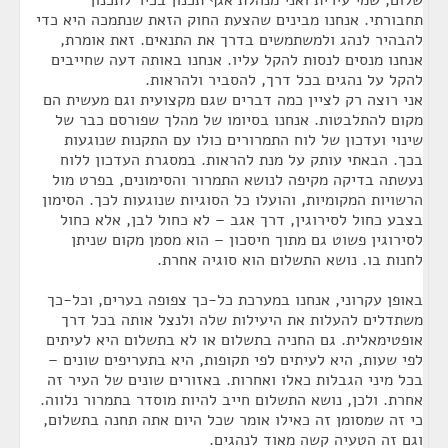
שלום, שמי עירית ואני מנהלת אגף תכנון בכיר לתכנון
תחבורתי. אנחנו מבינים שהצעת החוק הזאת שנתמכה היא כדי
להבהיר לנהג ולמשתמשים בדרך את התנאים. זאת אומרת,
אנחנו מנסים לנסות להקל עליו. אנחנו באותה דעה שחייבים
להקל על נהגים בכל דרך, להסביר ולהראות.
אני רוצה רק לציין כמה דברים שגם מקצועית וגם מעשית הם
מקום להתלבטות. אנחנו בסיומו של מהלך שפורסם כבר של
שינוי ועדכון של לוח התמרורים כולו עם התקנות שנוגעות
בכך. הבאתי עותק על מנת להראות. במסגרת העדכון ללוח
נעשתה בדיקה מקיפה לנושא התמרור והסימונים, בפרט מול
הרשויות המקומיות, והועלו כל הסוגיות שנוגעות לכך. הסימון
בצבע כחול לסירוגין, דרך אגב – לא כחול לבן, אלא כחול
לסירוגין פשוט גם מתוך חיסכון – הוא מסמן מקום שניתן
לחנות בו. נושא התשלום הוא סוגיה אחרת.
באופן עקרוני, אנחנו במערכת כל-כך צפופה בערים, וכל-כך
משתדלים להעלות את היעילות שלה ולנצל אותה בכל דרך
אופטימאלית. גם החניה בתשלום או לא בתשלום היא לעיתים
לפי שעות, היא לעיתים לפי תקופות, היא בתעריפים שונים –
בכל מיני הגבלות כאלו ואחרות. באזורים שונים של העיר זה
אחרת. ולכן, נושא התשלום חייב להיות מוסדר בתמרור נלווה.
כי זה שמסומן זה כאילו אומר שכל היום אתה תחנה בתשלום,
וגם זה הטעיה קשה מאוד לנהגים.