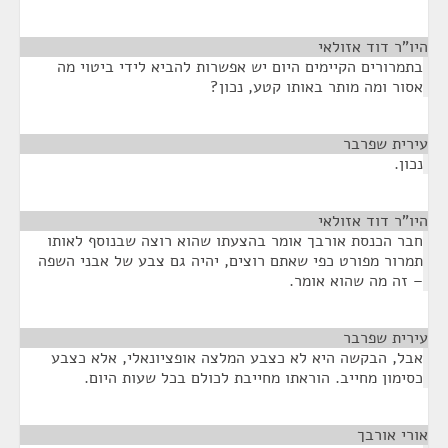
היו"ר דוד אזולאי
¶
בתמרורים הקיימים היום יש אפשרות להביא לידי ביטוי מה
אסור ומה מותר באותו קטע, נכון?
עירית שפרבר
¶
נכון.
היו"ר דוד אזולאי
¶
חבר הכנסת אורבך אומר בהצעתו שהוא רוצה שבנוסף לאותו
תמרור מפורט כפי שאתם רוצים, יהיה גם צבע של אבני השפה
– זה מה שהוא אומר.
עירית שפרבר
¶
אבל, הבקשה היא לא כצבע המלצה אופציונאלי, אלא כצבע
כסימון מחייב. הוראתו מחייבת לכולם בכל שעות היום.
אורי אורבך
¶