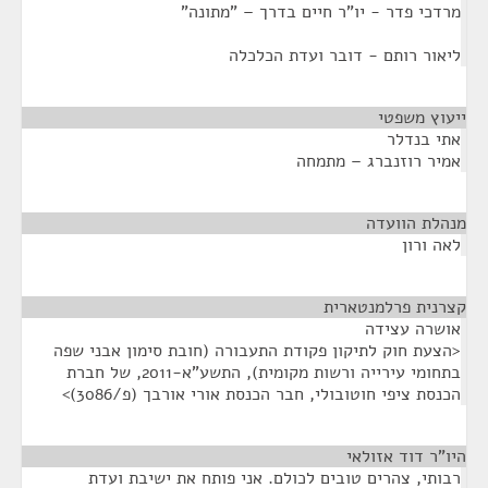
מרדכי פדר - יו"ר חיים בדרך – "מתונה"
ליאור רותם - דובר ועדת הכלכלה
ייעוץ משפטי
¶
אתי בנדלר
אמיר רוזנברג – מתמחה
מנהלת הוועדה
¶
לאה ורון
קצרנית פרלמנטארית
¶
אושרה עצידה
<הצעת חוק לתיקון פקודת התעבורה (חובת סימון אבני שפה
בתחומי עירייה ורשות מקומית), התשע"א-2011, של חברת
הכנסת ציפי חוטובולי, חבר הכנסת אורי אורבך (פ/3086)>
היו"ר דוד אזולאי
¶
רבותי, צהרים טובים לכולם. אני פותח את ישיבת ועדת