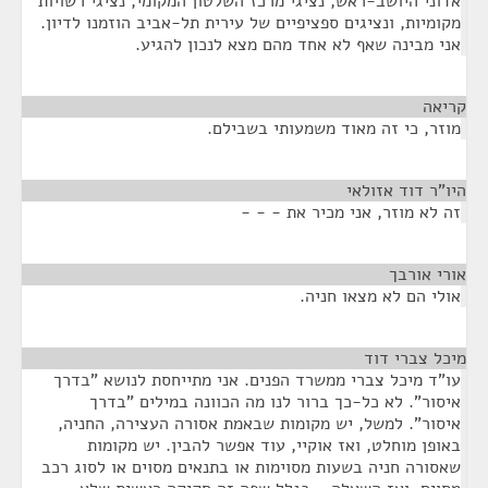
אדוני היושב-ראש, נציגי מרכז השלטון המקומי, נציגי רשויות
מקומיות, ונציגים ספציפיים של עירית תל-אביב הוזמנו לדיון.
אני מבינה שאף לא אחד מהם מצא לנכון להגיע.
קריאה
¶
מוזר, כי זה מאוד משמעותי בשבילם.
היו"ר דוד אזולאי
¶
זה לא מוזר, אני מכיר את - - -
אורי אורבך
¶
אולי הם לא מצאו חניה.
מיכל צברי דוד
¶
עו"ד מיכל צברי ממשרד הפנים. אני מתייחסת לנושא "בדרך
איסור". לא כל-כך ברור לנו מה הכוונה במילים "בדרך
איסור". למשל, יש מקומות שבאמת אסורה העצירה, החניה,
באופן מוחלט, ואז אוקיי, עוד אפשר להבין. יש מקומות
שאסורה חניה בשעות מסוימות או בתנאים מסוים או לסוג רכב