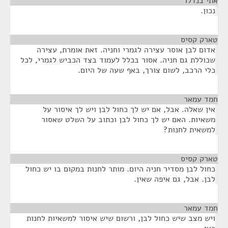
אתי בנדלר
¶
נכון.
טארק קסיס
¶
אדום לבן אוסר עצירה לגמרי וחניה. זאת אומרת, עצירה
שכוללת גם חניה. אסור בכלל לעמוד בצד הכביש לגמרי, לכל
כלי הרכב, לשום צורך, באף שעה של היום.
חמד עמאר
¶
אין שאלה. אבל, אם יש לך כחול לבן ויש לך איסור על
משאיות. האם יש לך כחול לבן וכתוב על השלט שאסור
למשאית לחנות?
טארק קסיס
¶
כחול לבן מסדיר חניה היום. מותר לחנות במקום בו יש כחול
לבן. אבל, גם איפה שאין.
חמד עמאר
¶
ויש מצב שיש כחול לבן, ורשום שיש איסור למשאיות לחנות