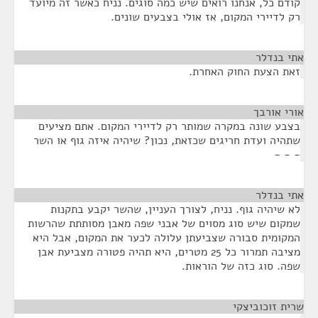
קודם כל, אנחנו רואים שיש כמה סוגים. נניח כאשר זה מיועד
רק לדיירי המקום, אז אולי בצבעים שונים.
אתי בנדלר
¶
זאת הצעת החוק האחרת.
אורי אורבך
¶
בצבע שונה במקרה שמותר רק לדיירי המקום. אתם מציעים
שתהיה ועדת חריגים שכזאת, נכון? שיהיה איזה גוף או השר
- - -
אתי בנדלר
¶
לא שיהיה גוף. נניח, לצורך העניין, שהשר יקבע בתקנות
שמקום שיש סוג מסוים של אבני שפה מאבן מסותתת שהרשות
המקומית סבורה שצביעתן עלולה לכער את המקום, אבל היא
מציבה תמרור כל 25 מטרים, היא תהיה פטורה מצביעת אבן
שפה. סוג כזה של הוראות.
שרית זוכוביצקי
¶