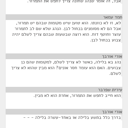
אבל, זה אומר שנהג שחונה צריך לחפש את התמרור.
חמד עמאר
¶
לא, זו לא כוונתו. הוא טוען שיש מקומות שבהם יש תמרור,
אבל הם לא מסומנים בכחול לבן. הנהג שלא שם לב לתמרור
עוצר וחוטף דוח. הוא רוצה שבשעות שבהם צריך לשלם יהיה
צבוע בכחול לבן.
אורי אורבך
¶
נהג בא בלילה, כאשר לא צריך לשלם, למקומות שהם כן
צבועים. האם הוא עומד חסר אונים? הוא מבין שהוא לא צריך
לשלם.
עירית שפרבר
¶
הוא חייב לחפש את התמרור, אחרת הוא לא מבין.
אורי אורבך
¶
בדרך כלל בתשע בלילה או באחד-עשרה בלילה - - -