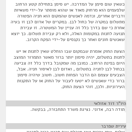
כשאין שום סימן על המדרכה. יש סימן בתחילת קטע הרחוב
שלפעמים הוא מרחוק מאוד או שהוא מוסתר על-ידי משאיות
ודברים אחרים, ונדמה לאנשים שהמקום הוא חניה הפטורה
מתשלום במקרה של כחול לבן. במקרים של אדום לבן זו בעיה
אחרת כי שם בדרך כלל זה עניין של המשטרה. זו עבירת
תנועה לחנות במקומות האלה, ולא רק עבירת תשלום. כך יוצא
שאנשים חונים ואחר כך נקנסים על-ידי הפקח הקרוב.
הצעת החוק אומרת שבמקום שבו הוחלט שאין לחנות או יש
לחנות בתשלום, יהיה סימון יותר ברור מאשר התמרור המוצב
היום בפינת הרחוב. כמובן מה שמקובל בדרך כלל זה צביעה
בכחול לבן לחניה בתשלום , ואדום לבן לאיסור חניה. אבל,
הצבעים עצמם הם הדבר הפחות חשוב. חשוב שיהיה סימון
ברור כדי שאנשים לא יטעו לעבור על החוק או על התקנות
העירוניות. ולכן, זוהי הצעת החוק.
היו"ר דוד אזולאי
¶
תודה רבה, אדוני. נציגת משרד התחבורה, בבקשה.
עירית שפרבר
¶