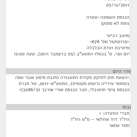
05/12/2011
הכנסת השמונה-עשרה
נוסח לא מתוקן
מושב רביעי
<פרוטוקול מס' 678>
מישיבת ועדת הכלכלה
יום שני, ט' בכסלו התשע"ב (05 בדצמבר 2011), שעה 12:00
סדר היום
<הצעת חוק לתיקון פקודת התעבורה (חובת סימון אבני שפה
בתחומי עירייה ורשות מקומית), התשע"א-2011, של חברת
הכנסת ציפי חוטובלי, חבר הכנסת אורי אורבך (פ/3086)>
נכחו
¶
חברי הוועדה: >
היו"ר דוד אזולאי – מ"מ היו"ר
חמד עמאר