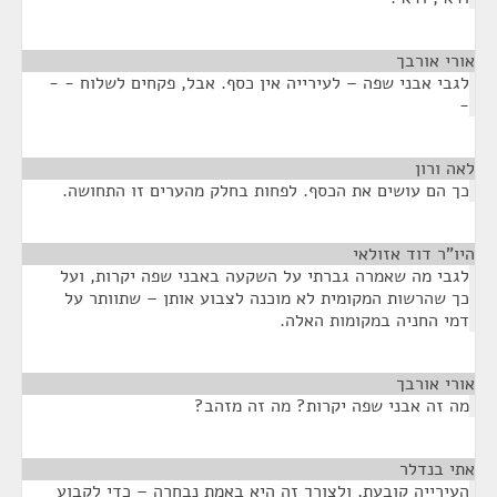
אורי אורבך
¶
לגבי אבני שפה – לעירייה אין כסף. אבל, פקחים לשלוח - -
-
לאה ורון
¶
כך הם עושים את הכסף. לפחות בחלק מהערים זו התחושה.
היו"ר דוד אזולאי
¶
לגבי מה שאמרה גברתי על השקעה באבני שפה יקרות, ועל
כך שהרשות המקומית לא מוכנה לצבוע אותן – שתוותר על
דמי החניה במקומות האלה.
אורי אורבך
¶
מה זה אבני שפה יקרות? מה זה מזהב?
אתי בנדלר
¶
העירייה קובעת, ולצורך זה היא באמת נבחרה – כדי לקבוע