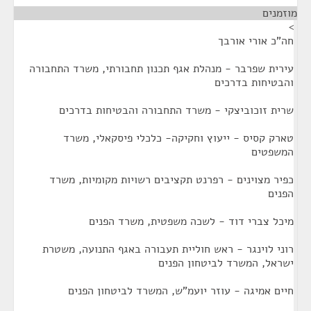
מוזמנים
¶
>
חה"כ אורי אורבך
עירית שפרבר - מנהלת אגף תכנון תחבורתי, משרד התחבורה
והבטיחות בדרכים
שרית זוכוביצקי - משרד התחבורה והבטיחות בדרכים
טארק קסיס - ייעוץ וחקיקה- כלכלי פיסקאלי, משרד
המשפטים
כפיר מצוינים - רפרנט תקציבים רשויות מקומיות, משרד
הפנים
מיכל צברי דוד - לשכה משפטית, משרד הפנים
רוני לוינגר - ראש חוליית תעבורה באגף התנועה, משטרת
ישראל, המשרד לביטחון הפנים
חיים אמיגה - עוזר יועמ"ש, המשרד לביטחון הפנים