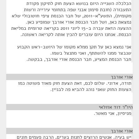
הכלכלה השנייה היום בנושא הצעת חוק לתיקון פקודת
התעבורה (חובת סימון אבני שפה בתחומי עירייה ורשות
מקומית), התשע"א-2011, של חבר הכנסת ציפי חוטובולי שלא
נמצאת כאן, ושל חבר הכנסת אורי אורבך שמופיע כאן.
ההצעה הזאת עברה ב-15 ליוני 2011 בקריאה טרומית במליאת
הכנסת. אנחנו היום עוברים להכין אותה לקריאה ראשונה.
אני נמצא כאן על תקן ממלא מקומו של היושב-ראש הקבוע
שנבצר ממנו להשתתף, ואני מתנצל בשמו.
חבר הכנסת המציע, חבר הכנסת אורי אורבך, בבקשה.
אורי אורבך
¶
תודה, אדוני. שלום לכם, זאת הצעת חוק מאוד פשוטה כמו
הצעות החוק שאני נוהג להביא פה לבניין.
היו"ר דוד אזולאי
¶
מניסיון, אני מאשר.
אורי אורבך
¶
יש בעיה. אנשים הרוצים לחנות בערים, הרבה פעמים חונים