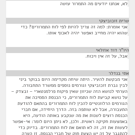
לא, אנחנו יודעים מה התמרור עושה
שרית זוכוביצקי
¶
אני אומרת: למה זה צריך להיות לפי לוח התמרורים? כדי
שהוא יהיה מחייב ואפשר יהיה לאכוף אותו.
היו"ר דוד אזולאי
¶
אבל, על זה אין ויכוח.
אתי בנדלר
¶
אני מבקשת להעיר. היתה שיחה מקדימה היום בבוקר ביני
לבין גברת זוכוביצקי וגורמים נוספים ממשרד התחבורה.
הערתי לנושא הזה שכיוון שאין פיקוח פרלמנטארי – ובצדק –
על נושא קביעת לוח התמרורים, כי הכנסת הסמיכה את
הגורמים הרלוונטיים להכין לוח התמרורים בהתאם להודעת
התעבורה, אבל לא שותפה בזה. הדרך היחידה, אם חברי
הכנסת רוצים לשנות את מה שנקבע באותה הודעה, היא
באמצעות חקיקה ראשית. ולכן, לא ניתן היום לומר: אי-אפשר
לעשות את זה, זה לא תואם את לוח התמרורים. בדיוק כדי
להתגבר על זה יש הצעת חוק של חברי הכנסת. זו הערה