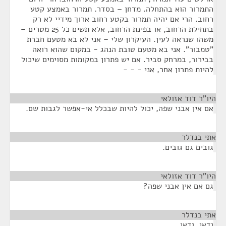
התמרור הוא בהתחלה. מדחן – בסדר. תמרור באמצע קטע
רחוב. הרי אם יהיה תמרור בקטע רחוב ארוך מידיי לא רק
בתחילת הרחוב, או בפינת הרחוב, אלא תשים כל 25 מטרים –
משהו שנראה לעין. העיקרון שלי – אני לא בא מטעם חברת
"טמבור". אני בא מטעם טובת הנהג - במקום שהוא רואה
בבירור, במרחק סביר. אם יש פתרון במקומות מסוימים שיכול
להיות פתרון אחר, אני - - -
היו"ר דוד אזולאי
¶
אם אין אבני שפה, יכול להיות שבכלל אי-אפשר לגבות שם.
אתי בנדלר
¶
גובים גם גובים.
היו"ר דוד אזולאי
¶
גם אם אין אבני שפה?
אתי בנדלר
¶
ודאי, ודאי.