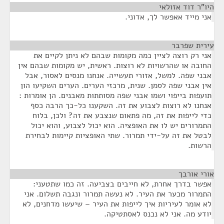
היו"ר דוד אזולאי
¶
אני מייד אאפשר לך, אדוני.
עירית שפרבר
¶
אני רק רוצה לציין כמה מקומות שבהם לא ניתן לקיים את
החובה או שהרשויות לא רוצות. ראשית, יש מקומות שבהם אין
אבני שפה. למשל, אזורי תעשייה. אנחנו מנסים לאסור, אבל
אין אבני שפה לסמן. שנית, מרכזי הערים. הערים השקיעו הון
תועפות בייפוי ושמו אבני שפה מסותתות מאבנים. הן אומרות :
אנחנו לא רוצות לצבוע את זה. השקענו כל-כך הרבה כסף
כדי לייפות את זה, מה פתאום שנצבע את זה? ולכן, בלוח
התמרורים יש לו את האופציה. הוא יכול לצבוע, והוא יכול
לבטל את זה על-ידי תמרור. שתי האופציות קיימות לבחירת
הרשות.
אורי אורבך
¶
אפשר בדרך אחרת, לא חייבים בצביעה. זה כמו שתטעני:
התמרור מכער את העיר. לא נעשה תמרור ונגבה תשלום. אני
לא אומר לעיריות איך לייפות את העיר – שיעשו מדחנים, לא
יודע מה. אני לא נכנס לאסתטיקה.