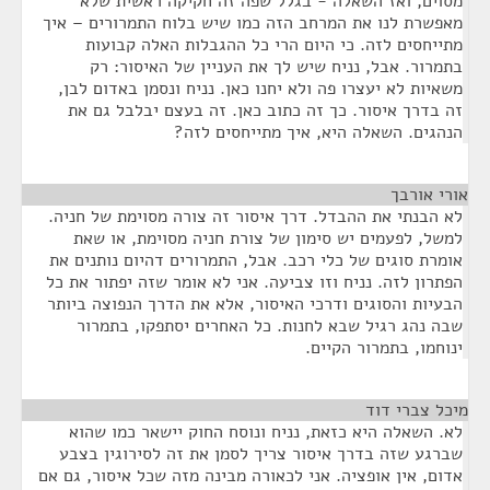
מסוים, ואז השאלה - בגלל שפה זה חקיקה ראשית שלא
מאפשרת לנו את המרחב הזה כמו שיש בלוח התמרורים – איך
מתייחסים לזה. כי היום הרי כל ההגבלות האלה קבועות
בתמרור. אבל, נניח שיש לך את העניין של האיסור: רק
משאיות לא יעצרו פה ולא יחנו כאן. נניח ונסמן באדום לבן,
זה בדרך איסור. כך זה כתוב כאן. זה בעצם יבלבל גם את
הנהגים. השאלה היא, איך מתייחסים לזה?
אורי אורבך
¶
לא הבנתי את ההבדל. דרך איסור זה צורה מסוימת של חניה.
למשל, לפעמים יש סימון של צורת חניה מסוימת, או שאת
אומרת סוגים של כלי רכב. אבל, התמרורים דהיום נותנים את
הפתרון לזה. נניח וזו צביעה. אני לא אומר שזה יפתור את כל
הבעיות והסוגים ודרכי האיסור, אלא את הדרך הנפוצה ביותר
שבה נהג רגיל שבא לחנות. כל האחרים יסתפקו, בתמרור
ינוחמו, בתמרור הקיים.
מיכל צברי דוד
¶
לא. השאלה היא כזאת, נניח ונוסח החוק יישאר כמו שהוא
שברגע שזה בדרך איסור צריך לסמן את זה לסירוגין בצבע
אדום, אין אופציה. אני לכאורה מבינה מזה שכל איסור, גם אם