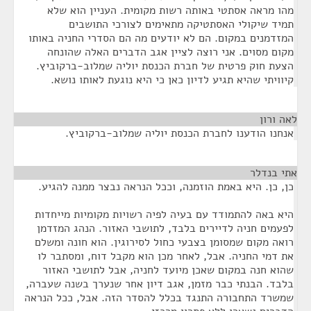
מהו מראה אסתטי באותה רשות מקומית. העניין הוא שלא
תמיד שיקולי האסתטיקה מתאימים לצורכי התושבים
המזדמנים במקום. הם לא יודעים מה הם הסדרי החניה באותו
מקום מסוים. אני רוצה לציין אגב הדברים האלה שהונחה
הצעת חוק פרטית של חברת הכנסת יוליה שמלוב-ברקוביץ.
קיוויתי שהיא תגיע לדיון כאן כי היא נוגעת לאותו נושא.
לאה ורון
¶
אנחנו הודענו לחברת הכנסת יוליה שמלוב-ברקוביץ.
אתי בנדלר
¶
כן, כן. היא באמת הוזמנה, וככל הנראה נבצר ממנה להגיע.
היא באה להתמודד עם בעיה לפיה רשויות מקומיות מייחדות
לפעמים חניה לדיירים בלבד, לתושבי האזור. הנהג המזדמן
רואה מקום שמסומן בצבעי כחול לסירוגין. הוא חונה ומשלם
את דמי החניה. אבל, לאחר מכן הוא מקבל דוח, ומסתבר לו
שהוא חנה במקום שאכן מיועד לחניה, אבל לתושבי האזור
בלבד. הבנתי כבר מזמן, אגב דיון אחר שנערך בשנה שעברה,
שמשרד התחבורה התנגד בכלל להסדר הזה. אבל, ככל הנראה