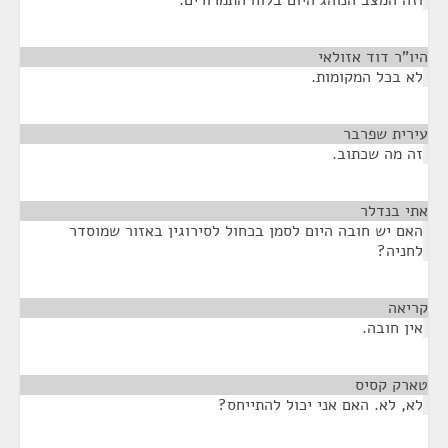
וזה המצב הנוהג היום בלוח התמרורים.
היו"ר דוד אזולאי
¶
לא בכל המקומות.
עירית שפרבר
¶
זה מה שכתוב.
אתי בנדלר
¶
האם יש חובה היום לסמן בכחול לסירוגין באזור שמוסדר
לחניה?
קריאה
¶
אין חובה.
טארק קסיס
¶
לא, לא. האם אני יכול להתייחס?