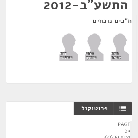
התשע"ב-2012
ח"כים נוכחים
חמד
אורי
דוד
עמאר
אורבך
אזולאי
פרוטוקול
¶
PAGE
30
ועדת הכלכלה