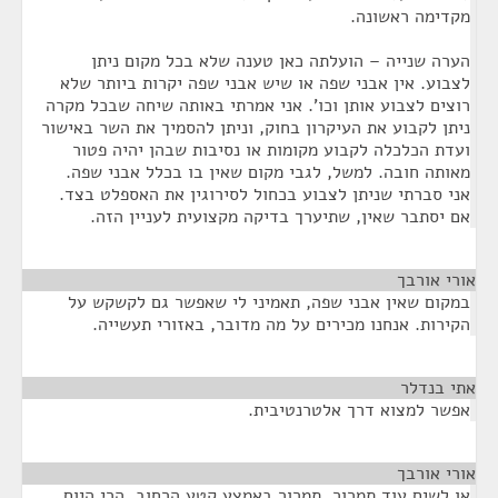
מקדימה ראשונה.
הערה שנייה – הועלתה כאן טענה שלא בכל מקום ניתן
לצבוע. אין אבני שפה או שיש אבני שפה יקרות ביותר שלא
רוצים לצבוע אותן וכו'. אני אמרתי באותה שיחה שבכל מקרה
ניתן לקבוע את העיקרון בחוק, וניתן להסמיך את השר באישור
ועדת הכלכלה לקבוע מקומות או נסיבות שבהן יהיה פטור
מאותה חובה. למשל, לגבי מקום שאין בו בכלל אבני שפה.
אני סברתי שניתן לצבוע בכחול לסירוגין את האספלט בצד.
אם יסתבר שאין, שתיערך בדיקה מקצועית לעניין הזה.
אורי אורבך
¶
במקום שאין אבני שפה, תאמיני לי שאפשר גם לקשקש על
הקירות. אנחנו מכירים על מה מדובר, באזורי תעשייה.
אתי בנדלר
¶
אפשר למצוא דרך אלטרנטיבית.
אורי אורבך
¶
או לשים עוד תמרור, תמרור באמצע קטע הרחוב. הרי היום