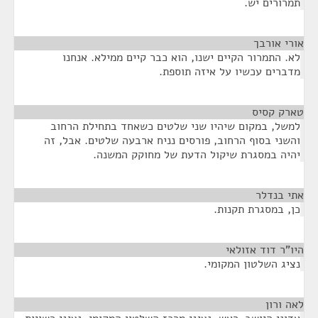
תמרורים יש.
אורי אורבך
¶
לא. התמרור הקיים ישנו, הוא כבר קיים ממילא. אנחנו
מדברים עכשיו על איזה תוספת.
טארק קסיס
¶
למשל, במקום שיהיו שני שלטים כשאחד בתחילת הרחוב
והשני בסוף הרחוב, פורסים נניח ארבעה שלטים. אבל, זה
יהיה במסגרת שיקול הדעת של מחוקק המשנה.
אתי בנדלר
¶
כן, במסגרת תקנות.
היו"ר דוד אזולאי
¶
נציג השלטון המקומי.
לאה ורון
¶