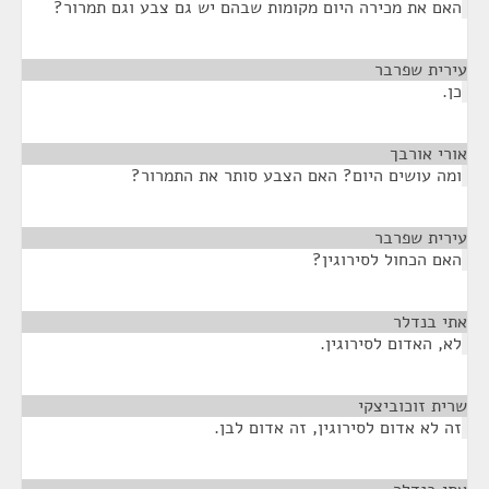
האם את מכירה היום מקומות שבהם יש גם צבע וגם תמרור?
עירית שפרבר
¶
כן.
אורי אורבך
¶
ומה עושים היום? האם הצבע סותר את התמרור?
עירית שפרבר
¶
האם הכחול לסירוגין?
אתי בנדלר
¶
לא, האדום לסירוגין.
שרית זוכוביצקי
¶
זה לא אדום לסירוגין, זה אדום לבן.