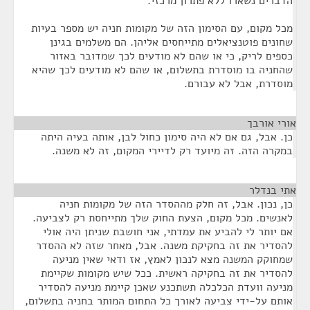
הדברים נשארו ללא פתרון מרכזי.
מכל מקום, עם הסימון הזה של מקומות חניה יש מספר בעיות
שחונים פוטנציאלים מתייחסים אליהן. הם משלמים בגינן
כספים לריק, כי או שהם לא מודעים לכך שמדובר באזור
שהחניה בו מוסדרת בתשלום, או שהם לא מודעים לכך שהיא
מוסדרת, אבל לא עבורם.
אורי אורבך
¶
כן. אבל, גם אם לא היה סימון כחול לבן, אותה בעיה היתה
במקרה הזה. זה מיועד רק לדיירי המקום, זה לא משנה.
אתי בנדלר
¶
כן, נכון. אבל, זה חלק מההסדר הזה של מקומות חניה
לאנשים. מכל מקום, הצעת החוק שלך מתייחסת רק לצביעה.
אם יותר לי להביע את עמדתי, אני חושבת שניתן היה אולי
להסדיר את זה בחקיקת משנה. אבל, מאחר שזה לא ההסדר
שמחוקק המשנה מצא לנכון לאמץ, אז ודאי שאין מניעה
להסדיר את זה בחקיקה ראשית. ככל שיש מקומות שקיימת
מניעה וועדת הכלכלה תשתכנע שאכן קיימת מניעה להסדיר
אותם על-ידי צביעה לאורך כל התחום המותר בחניה בתשלום,