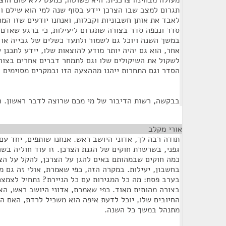
מעולה מבחינה צרכנית. היא פשוטה, כמעט ללא שום הוצ
תגרום למצב שבו הצרכן יידע בסוף שנה למי הוא שילם ו
לאבד את אותן חשבוניות וקבלות, ואנחנו יודעים שזו המ
סדר ונכפה סדר בצורה שתגרום ליעילות, כי ברגע שאדם 
במשך השנה ויוכל גם לשמור ולתעד כשלים של גבייה או 
אחר, הוא גם יהיה יותר מודע להוצאות שלו, יידע לתכנן 
לשקול את השיקולים שלו וגם לתמחר דברים אחרים בצורה 
הסדר וגם התחרות ייהנו מההצעה הזו ובמקרים מסוימים 
בבקשה, רשות הדיבור של מי מכם שרוצה לדבר ראשון. 
אורי מקלב
¶
תודה רבה לך, אדוני היושב ראש. אנחנו שותפים, יחד עם
גפני, בשרשרת חוקים של הגנת הצרכן. זו עוד חוליה בשר
כמה חוקים שבמהותם באים להגן על הצרכן, להקל על הצר
בחשבון, יעילות. במקרה הזה, כפי שאמרת, אולי זה גם מ
בערב פסח: מה כל המגירות עם כל הניירת? נתחיל לצמצם.
בצורה מהותית מאוד. כפי שאמרת, אדוני היושב ראש, הצר
החיובים שלו, יוכל לדעת איפה הוא משכיל לרדת, האם הו
מתנהל במשך כל השנה.