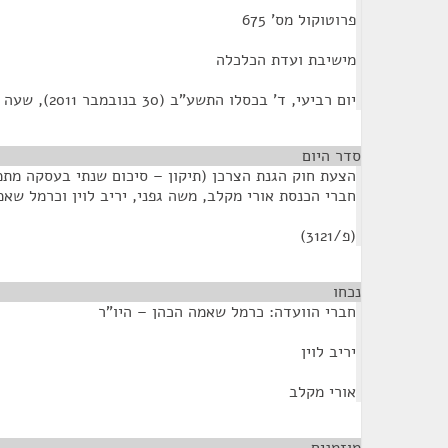
פרוטוקול מס' 675
מישיבת ועדת הכלכלה
יום רביעי, ד' בכסלו התשע"ב (30 בנובמבר 2011), שעה 8:30
סדר היום
חברי הכנסת אורי מקלב, משה גפני, יריב לוין וכרמל שא
(פ/3121)
נכחו
¶
חברי הוועדה: כרמל שאמה הכהן – היו"ר
יריב לוין
אורי מקלב