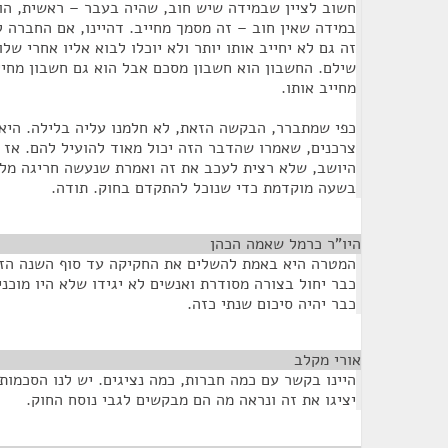
חשוב לציין שבמידה שיש חוב, שהיה בעבר – ראשית, הוא
במידה שאין חוב – זה מסמך מחייב. דהיינו, אם החברה 
זה גם לא יחייב אותו יותר ולא יוכלו לבוא אליו אחרי ש
שילם. החשבון הוא חשבון מסכם אבל הוא גם חשבון מחי
מחייב אותו.
כפי שמתברר, הבקשה הזאת, לא חלמנו עליה בלילה. היא
צרכנים, שאמרו שהדבר הזה יכול מאוד להועיל להם. אז א
היושב, שלא רצית לעכב את זה ואמרת שנעשה חריגה מלוח
בשעה מוקדמת כדי שנוכל להתקדם בחוק. תודה.
היו"ר כרמל שאמה הכהן
¶
המטרה היא באמת להשלים את החקיקה עד סוף השנה הז
כבר יהיה סיכום שנתי כזה.
אורי מקלב
¶
היינו בקשר עם כמה חברות, כמה נציגים. יש לנו הסכמו
יציגו את זה ונראה מה הם מבקשים לגבי נוסח החוק.