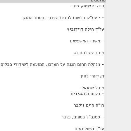
מוזמנים
¶
חנה וינשטוק טירי
- יועמ"ש הרשות להגנת הצרכן והסחר ההוגן
עו"ד הילה דוידוביץ
- משרד המשפטים
מירב שטרוסברג
- מנהלת תחום הגנה על הצרכן, המועצה לשידורי כבלים
ושידורי לווין
מיכל שמואלי
- רשות התאגידים
רו"ח חיים זילבר
- סמנכ"ל כספים, פזגז
עו"ד מיטל נעים