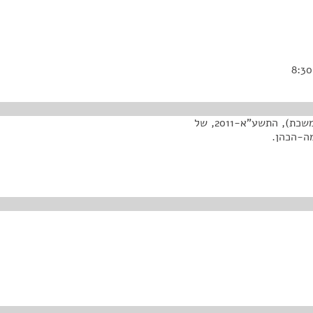
הצעת חוק הגנת הצרכן (תיקון – סיכום שנתי בעסקה מתמשכת), התשע"א-2011, של
מה-הכהן.