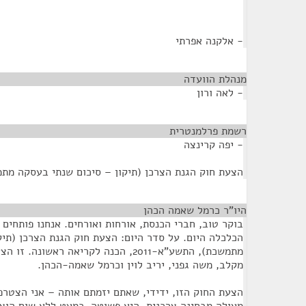
- אלקנה אפרתי
מנהלת הוועדה
¶
- לאה ורון
רשמת פרלמנטרית
¶
- יפה קרינצה
הצעת חוק הגנת הצרכן (תיקון – סיכום שנתי בעסקה מתמשכ
היו"ר כרמל שאמה הכהן
¶
בוקר טוב, חברי הכנסת, אורחות ואורחים. אנחנו פותחים
הכלכלה היום. על סדר היום: הצעת חוק הגנת הצרכן (תיק
מתמשכת), התשע"א-2011, הכנה לקריאה ראשו
מקלב, משה גפני, יריב לוין וכרמל שאמה-הכהן.
הצעת החוק הזו, ידידי, שאתם יזמתם אותה – אני הצטרפ