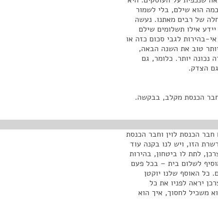
אה שנכפית על העוסקים. היא
כמה הוא שילם, בלי לשמור
חלה של רבים מאתנו. נעשה
יידע אילו תשלומים שילם
אי-בהירות לגבי סכום כזה או
יותר טוב את השנה הבאה,
נכונה יותר. כלומר, גם
גם הצדק.
חבר הכנסת מקלב, בבקשה.
 חבר הכנסת לוין וחבר הכנסת
שרת הזו, ויש לנו בקנה עוד
כן, לתת לו ביטחון, בהירות
וסיף לשלום בית – בכל פעם
 כל האוסף שלנו יוקטן
כן יראה לפניו את כל
א משכיל לחסוך, איך הוא