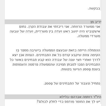
בבקשה.
יריב מן
¶
אני ממשרד הרווחה. אני ריכזתי את עבודת הקרן. נחום
איצקוביץ היה יושב ראש ועדה בין משרדית, ועדה של שבעה
משרדי ממשלה.
ההתחלה הייתה כזאת שבעצם הממשלה בישיבה מספר 13
הקימה צוות שיקבע קודם כל את התבחינים. הצוות אכן יצא
לדרך ואחרי חצי שנה של עבודה הוא קבע תבחינים כאשר כל
התבחינים הפכו למבחן תמיכה שהממשלה פרסמה והעמותות
בשנת 2009 הגישו בקשות.
נתחיל ונעבור על התבחינים של 2009.
היו"ר רוחמה אברהם-בלילא
¶
יש לך את החומר מודפס כדי לחלק לכולם?