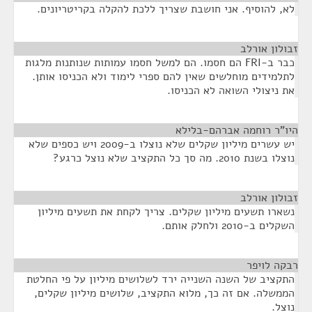
לא, להוסיף. אני חושבת שצריך ללכת להקלה בקריטריונים.
זבולון אורלב
¶
כבר ב-FRI הם חסמו. הם למשל חסמו עמותות שנותנות מלגות
לתלמידים מוחלשים שאין להם ספרי לימוד ולא הכניסו אותן.
את ניצולי השואה לא הכניסו.
היו"ר רוחמה אברהם-בלילא
¶
יש עשרים מיליון שקלים שלא נוצלו ב-2009 ויש כספים שלא
נוצלו בשנת 2010. מה סך כל התקציב שלא נוצל כרגע?
זבולון אורלב
¶
נשארו תשעים מיליון שקלים. צריך לקחת את תשעים מיליון
השקלים ב-2010 ולחלק אותם.
רבקה לויפר
¶
התקציב של השנה השנייה ירד לשלושים מיליון על פי החלטת
הממשלה. אם זה כך, מלוא התקציב, שלושים מיליון שקלים,
נוצל.