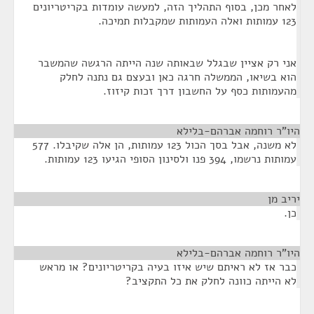
לאחר מכן, בסוף התהליך הזה, למעשה עומדות בקריטריונים
123 עמותות ואלה העמותות שמקבלות תמיכה.
אני רק אציין שבגלל שבאותה שנה הייתה הרגשה שהמשבר
הוא בשיאו, הממשלה חרגה כאן ובעצם גם נתנה לחלק
מהעמותות כסף על החשבון דרך זכות קיזוז.
היו"ר רוחמה אברהם-בלילא
¶
לא משנה, אבל בסך הכול 123 עמותות, הן אלה שקיבלו. 577
עמותות נרשמו, 394 פנו ולסינון הסופי הגיעו 123 עמותות.
יריב מן
¶
כן.
היו"ר רוחמה אברהם-בלילא
¶
כבר אז לא ראיתם שיש איזו בעיה בקריטריונים? או מראש
לא הייתה כוונה לחלק את כל התקציב?