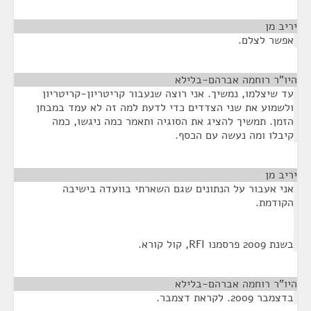
יריב מן
¶
אפשר לצלם.
היו"ר רוחמה אברהם-בלילא
¶
עד שיצלמו, נמשיך. אני רוצה שנעבור קריטריון-קריטריון
ולשמוע את שני הצדדים כדי לדעת למה זה לא עמד במבחן
הזמן. תמשיך להציג את הסוגיה ותאמר כמה ניגשו, כמה
קיבלו ומה נעשה עם הכסף.
יריב מן
¶
אני אעבור על הנתונים שגם השארתי בוועדה בישיבה
הקודמת.
בשנת 2009 פרסמנו RFI, קול קורא.
היו"ר רוחמה אברהם-בלילא
¶
בדצמבר 2009. לקראת דצמבר.