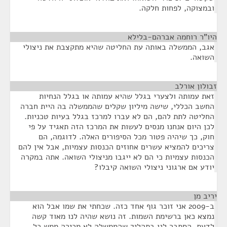
ובמצוקה, לפחות חלקה.
היו"ר רוחמה אברהם-בלילא
¶
אגב, הממשלה באותה עת החליטה שהיא מתקצבת את ניצולי
השואה.
זבולון אורלב
¶
זאת עמותה ולצערי בגלל שהיא עמותה או בגלל הנחיות
החשב הכללי, שישה מיליון שקלים שהממשלה בה היית חברה
החליטה לתת להם, הם לא עברו למרכז בגלל בעיות טכניות.
לכן היום אנחנו מנסים לעשות את המרכז הזה תאגיד על פי
חוק, כך שיהיה פטור מכל הסיפורים האלה. לדוגמה, הם
צריכים להמציא עשרים אחוזים הכנסות עצמיות, אבל אין להם
הכנסות עצמיות כי הם לא ייגבו מניצולי השואה. אתה במקרה
יודע אם ארגוני ניצולי השואה קיבלו?
יריב מן
¶
ב-2009 אני זוכר גוף אחד כזה. שכחתי את שמו אבל הוא
נמצא כאן ברשימת השמות. זה נושא שהיה לנו מאוד קשה
לדעת. הסתבר לנו בתהליך שהממשלה לא מכירה ממש כל