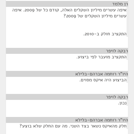
רן מלמד
¶
איפה עשרים מיליון השקלים האלה, קודם כל של 2009. איפה
עשרים מיליון השקלים של 2009?
התקציב חולק ב-2010.
רבקה לויפר
¶
התקציב מועבר לפי ביצוע.
היו"ר רוחמה אברהם-בלילא
¶
הביצוע היה איקס מסוים.
רבקה לויפר
¶
נכון.
היו"ר רוחמה אברהם-בלילא
¶
חלק מהאיקס נשאר בצד השני. מה עם החלק שלא בוצע?