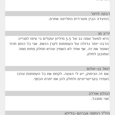
רבקה לויפר
¶
הוועדה הבין משרדית החליטה אחרת.
יריב מן
¶
היא למשל שמה גג של 3.5 מיליון שקלים כי ציפו לפנייה
הרבה יותר גדולה של העמותות לקרן הזאת. אני כל הזמן חוזר
ואומר את זה. אף אחד לא האמין שהיא תחלק פחות ממה
שתוכנן לחלק.
יגאל בן-שלום
¶
אם זה הנימוק, יש לי הצעה. לקחת את כל העמותות שזכו
ועמדו בקריטריונים ולחלק להן את יתרת הכסף.
זבולון אורלב
¶
אני מתנגד.
היו"ר רוחמה אברהם-בלילא
¶