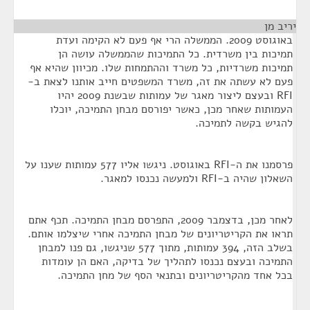
יריב מן
¶
באוגוסט 2009. הממשלה הרי אף פעם לא הקימה ועדת
תמיכות בין משרדית. כל התמיכות שהממשלה עושה הן
תמיכות משרדיות, כל משרד וההתמחות שלו. מכיוון שהיא אף
פעם לא עשתה את זה, משרד המשפטים חייב אותנו לצאת ב-
RFI ובעצם ליצור מאגר של עמותות שבשנת 2009 יהיו
העמותות שאחר מכן, כאשר יפורסם מבחן התמיכה, יוכלו
להגיש בקשה לתמיכה.
פרסמנו את ה-RFI באוגוסט. ניגשו אליו 577 עמותות שענו על
השאלון שהיה ב-RFI ולמעשה נכנסו למאגר.
לאחר מכן, בדצמבר 2009, התפרסם מבחן התמיכה. תכף אתם
תראו את הקריטריונים של מבחן התמיכה אחרי שיצלמו אותם.
בשלב הזה, 394 עמותות, מתוך 577 שניגשו, גם פנו למבחן
התמיכה ובעצם נכנסו לתהליך של בדיקה, האם הן עומדות
בכל אחד מהקריטריונים ובתנאי הסף של מחן התמיכה.