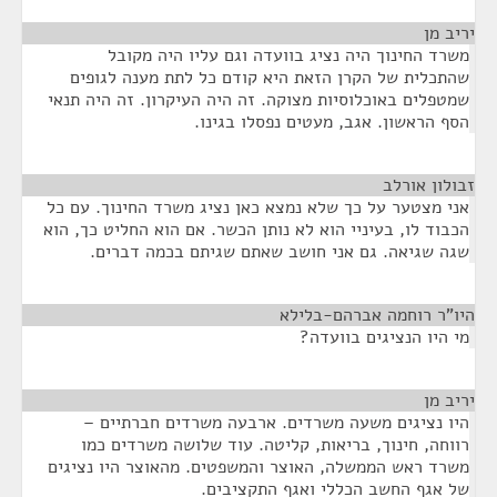
יריב מן
¶
משרד החינוך היה נציג בוועדה וגם עליו היה מקובל
שהתכלית של הקרן הזאת היא קודם כל לתת מענה לגופים
שמטפלים באוכלוסיות מצוקה. זה היה העיקרון. זה היה תנאי
הסף הראשון. אגב, מעטים נפסלו בגינו.
זבולון אורלב
¶
אני מצטער על כך שלא נמצא כאן נציג משרד החינוך. עם כל
הכבוד לו, בעיניי הוא לא נותן הכשר. אם הוא החליט כך, הוא
שגה שגיאה. גם אני חושב שאתם שגיתם בכמה דברים.
היו"ר רוחמה אברהם-בלילא
¶
מי היו הנציגים בוועדה?
יריב מן
¶
היו נציגים משעה משרדים. ארבעה משרדים חברתיים –
רווחה, חינוך, בריאות, קליטה. עוד שלושה משרדים כמו
משרד ראש הממשלה, האוצר והמשפטים. מהאוצר היו נציגים
של אגף החשב הכללי ואגף התקציבים.