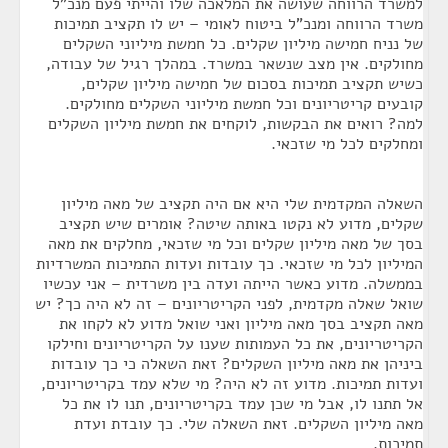
למשרד הרווחה שעושה את המלאכה שלו והייתי פעם מנכ"ל
משרד הרווחה ומנכ"ל ביטוח לאומי – יש לו תקציב תמיכות
של נניח חמישה מיליון שקלים. כל חמשת מיליוני השקלים
מחולקים. אין מצב שנשאר במשרד. במהלך רגיל של עבודה,
כשיש תקציב תמיכות בסכום של חמישה מיליון שקלים,
קובעים קריטריונים וכל חמשת מיליוני השקלים מחולקים.
למה? רואים את הבקשות, לוקחים את חמשת מיליון השקלים
ומחלקים לכל מי שזכאי.
השאלה המקדמית שלי היא אם היה תקציב של מאה מיליון
שקלים, מדוע לא נקטו באותה שיטה? אומרים שיש תקציב
בסך של מאה מיליון שקלים וכל מי שזכאי, מחלקים את מאה
המיליון לכל מי שזכאי. כך עובדות ועדות התמיכות המשרדיות
בממשלה. מדוע כאשר הייתה ועדה בין משרדית – אני עכשיו
שואל שאלה מקדמית, לפני הקריטריונים – זה לא היה כך? יש
מאה תקציב בסך מאה מיליון ואני שואל מדוע לא לקחו את
הקריטריונים, את כל העמותות שענו על הקריטריונים וחילקו
ביניהן את מאה מיליון השקלים? זאת השאלה כי כך עובדות
ועדות תמיכות. מדוע זה לא היה? מי שלא עמד בקריטריונים,
אל תתנו לו, אבל מי שכן עמד בקריטריונים, תנו לו את כל
מאה מיליון השקלים. זאת השאלה שלי. כך עובדת ועדת
תמיכות.