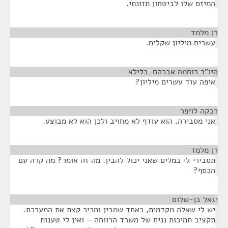
המיזם שלו לביטחון תזונתי.
רן מלמד
¶
עשרים מיליון שקלים.
היו"ר רוחמה אברהם-בלילא
¶
איפה עוד עשרים מיליון?
רבקה לויפר
¶
אני מסבירה. הוא עודף לא מחויב ולכן הוא לא מבוצע.
רן מלמד
¶
תסבירי לי במלים שאני יכול להבין. מה זה אומר? מה קרה עם
הכסף?
יגאל בן-שלום
¶
יש לי שאלה מקדמית, כאחד שמבין ומכיר קצת את המערכת.
תקציב תמיכות נניח של משרד הרווחה – ואין לי טענות