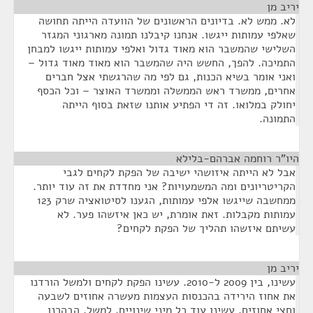
יריב מן
¶
לא. ממש לא. בדיונים הראשונים של הוועדה הייתה תחושה
שאלפי עמותות ייגשו. אנחנו קיבלנו תמונה מארגוני המגזר
השלישי שהמשבר הוא מאוד גדול ואלפי עמותות ייגשו למבחן
התמיכה. להפך, החשש היה שהמשבר הוא מאוד מאוד גדול –
ואני אומר בשיא הכנות, גם לפי מה שהרגשתי אצל חברים
אחרים, ממשרד ראש הממשלה וממשרד האוצר – וכל הכסף
יחולק במלואו. זה די הפתיע אותנו שזאת בסוף הייתה
התמונה.
היו"ר רוחמה אברהם-בלילא
¶
אבל לא הייתה איזושהי ישיבה של הפקת לקחים לגבי
הקריטריונים ומה המשמעויות? אני מחדדת את זה עוד יותר.
ממחשבה שייגשו אלפי עמותות, הגענו לסיטואציה שרק 123
עמותות מקבלות. זאת אומרת, יש כאן איזשהו פער. לא
עשיתם איזשהו תהליך של הפקת לקחים?
יריב מן
¶
עשינו, בין 2009 ל-2010. עשינו הפקת לקחים ולמשל הורדנו
את אחוז הירידה בהכנסות העצמות מעשרה אחוזים לשבעה
וחצי אחוזים. עשינו עוד כל מיני שינויים. למשל, הבהרנו