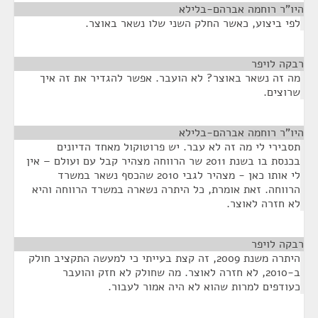
היו"ר רוחמה אברהם-בלילא
¶
לפי ביצוע, כאשר החלק השני שלו נשאר באוצר.
רבקה לויפר
¶
מה זה נשאר באוצר? לא הועבר. אפשר להגדיר את זה איך
שרוצים.
היו"ר רוחמה אברהם-בלילא
¶
תסבירי לי מה זה לא עבר. יש פרוטוקול מאחד הדיונים
בכנסת בו בשנת 2011 שר הרווחה מצהיר קבל עם ועולם – אין
לי אותו כאן - מצהיר לגבי 2010 שהכסף נשאר במשרד
הרווחה. זאת אומרת, כל היתרה נשארה במשרד הרווחה והיא
לא חזרה לאוצר.
רבקה לויפר
¶
היתרה משנת 2009, זה קצת בעייתי כי למעשה התקציב חולק
ב-2010, לא חזרה לאוצר. מה שחולק לא חזק והועבר
כעודפים למרות שהוא לא היה אמור לעבור.