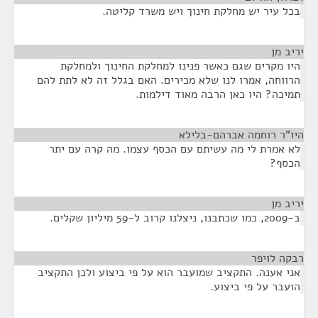
בכל עיר יש מחלקת חינוך ויש משרד קליטה.
יריב מן
¶
היו מקרים שגם כאשר פנינו למחלקת החינוך ולמחלקת
הרווחה, אמרו לנו שלא מכירים. האם בגלל זה לא לתת להם
תמיכה? היו כאן הרבה מאוד דילמות.
היו"ר רוחמה אברהם-בלילא
¶
לא אמרת לי מה עשיתם עם הכסף עצמו. מה קרה עם יתר
הכסף?
יריב מן
¶
ב-2009, כמו שכתבנו, ניצלנו קרוב ל-59 מיליון שקלים.
רבקה לויפר
¶
אני אענה. התקציב שמועבר הוא על פי ביצוע ולכן התקציב
הועבר על פי ביצוע.