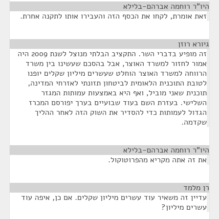
היו"ר רוחמה אברהם-בלילא
¶
זאת אומרת, לקחו את הכסף הזה והעבירו אותו לתקנה אחרת.
גיורא רוזן
¶
זה מופיע בדברי השר. התקציב הבלתי מנוצל לשנת 2009 היה
אמור לחזור למשרד האוצר, אבל בהסכם שעשינו בין משרד
הרווחה למשרד האוצר הוחלט שעשרים מיליון שקלים יופנו
לטובת התוכנית הלאומית לביטחון תזונתי לאזרחי המדינה,
תוכנית שאני מוביל, ואף היא באמצעות עמותות המגזר
השלישי. בעזרת השם בעוד שבועיים בערך יפורסם המכרז
הגדול לעמותות כדי להסדיר את השוק הזה לאחר ההליך
שקדמה.
היו"ר רוחמה אברהם-בלילא
¶
את זה אתה מקריא מהפרוטוקול.
רן מלמד
¶
עדיין זה משאיר עוד עשרים מיליון שקלים. אם כן, איפה עוד
עשרים מיליון?