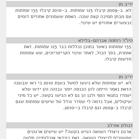
יריב מן
¶
לא. ב-2009 קיבלו 123 עמותות. ב-2010 קיבלו 135 עמותות
עם מבחן תמיכה קצת שונה. האמת ששמונים אחוזים דומים
ובעשרים אחוזים יש שינוי.
היו"ר רוחמה אברהם-בלילא
¶
135 עמותות כאשר בתוכן נכללות כבר 123 עמותות. זאת
אומרת, בסך הכול, לאחר שינוי הקריטריונים, שש עמותות
חדשות קיבלו.
יריב מן
¶
לא. יש עמותות שלא ניגשו למשל בשנת 2010 כי ראו שבשנה
הזאת נאמר הייתה להן הכנסה יותר גבוהה והן ידעו שלא
יעמדו בתנאי הסף ולכן הן גם לא הגישו בקשה. יש כל מיני
שיקולים, אבל נדמה לי שסדר גודל של שישים עמותות שגם
קיבלו ב-2009 וגם קיבלו ב—2010.
זבולון אורלב
¶
ארגון ניצולי השואה הגיש בקשה? יש שישים ארגונים
שקשורים לניצולי השואה. זאת בוודאי אוכלוסייה חלשה