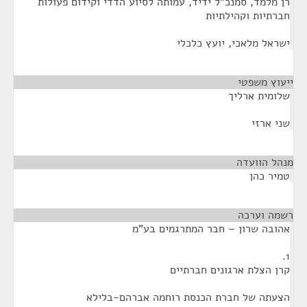
רן מלמד, סמנכ"ל ידיד, עמותה לסיוע הדדי וקידום פעולות
חברתיות וקהילתיות
ישראל מלאכי, יועץ כלכלי
ייעוץ משפטי
¶
שלומית ארליך
שני ארזי
מנהל הוועדה
¶
טמיר כהן
רשמה וערכה
¶
אהובה שרון – חבר המתרגמים בע"מ
1.
קרן הצלת ארגונים חברתיים
הצעתה של חברת הכנסת רוחמה אברהם-בלילא