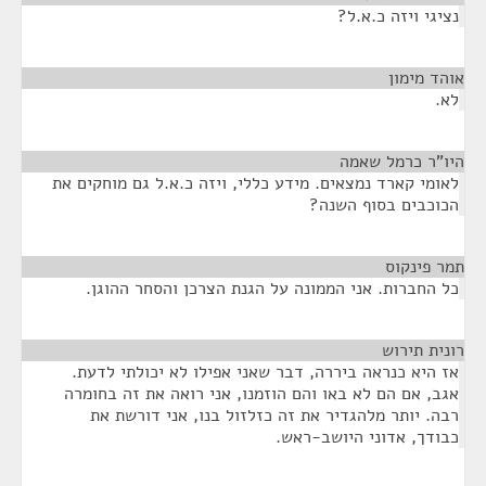
נציגי ויזה כ.א.ל?
אוהד מימון
¶
לא.
היו"ר כרמל שאמה
¶
לאומי קארד נמצאים. מידע כללי, ויזה כ.א.ל גם מוחקים את
הכוכבים בסוף השנה?
תמר פינקוס
¶
כל החברות. אני הממונה על הגנת הצרכן והסחר ההוגן.
רונית תירוש
¶
אז היא כנראה ביררה, דבר שאני אפילו לא יכולתי לדעת.
אגב, אם הם לא באו והם הוזמנו, אני רואה את זה בחומרה
רבה. יותר מלהגדיר את זה כזלזול בנו, אני דורשת את
כבודך, אדוני היושב-ראש.