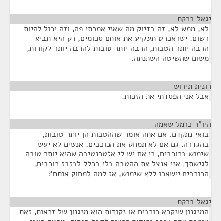
יגאל ברקת
¶
לא, ממש לא, זה בדיוק מה שאני אמרתי פה, וזה יכול להיות
רשום. ישראכרט תשקיע את אותם סכומים, רק היא תביא
הרבה יותר הטבות, הרבה יותר טובות להרבה יותר לקוחות,
משום שהשיטה השתנתה.
רונית תירוש
¶
אבל אני הפסדתי את הזכות.
היו"ר כרמל שאמה
¶
בואי נתקדם. אם אתה אומר שההטבות הן יותר טובות,
בהגדרה, גם אם לא תמחק את הכוכבים, אנשים לא יעשו
שימוש בכוכבים, כי אם יש לי אלטרנטיבה שהיא יותר טובה
לגישתך, אני אנצל את ההטבה בלי בכלל לבזבז כוכבים,
הכוכבים יישארו ללא שימוש, אז למה למחוק אותם?
יגאל ברקת
¶
המנגנון שנקרא כוכבים או נקודות הוא מנגנון של זכאות, זאת