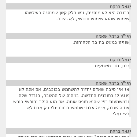
יגאל ברקת
¶
ברובה היא לא מותנית, ויש חלק קטן שמותנה באיזשהו
שימוש שהוא שימוש חודשי, לא נצבר.
היו"ר כרמל שאמה
¶
שוויון כמעט בין כל הלקוחות.
יגאל ברקת
¶
נכון, חד-משמעית.
היו"ר כרמל שאמה
¶
אז אין סיבה שאדם יחזור להשתמש בכוכבים, אם אתה לא
פוגע לו בתוכנית החדשה, במהות של ההטבה, בגודל שלה
ובמשמעות כפי שהוא תופס אותה. אם הוא הולך וחופשי רוכש
את ההטבה, איזה אדם ישתמש בכוכבים? רק אדם לא
רציונאלי.
יגאל ברקת
¶