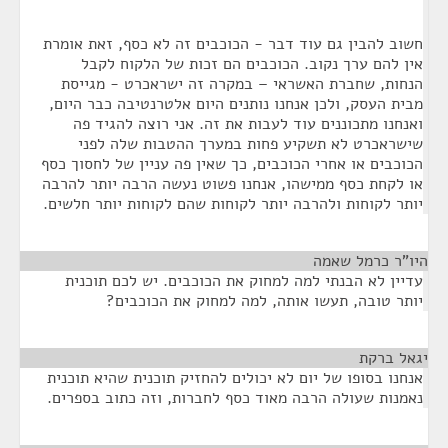
חשוב להבין גם עוד דבר - הכוכבים זה לא כסף, זאת אומרת
אין להם ערך נקוב. הכוכבים הם זכות של הלקוח לקבל
הנחות, שחברת האשראי – במקרה זה ישראכרט - מגייסת
מבית העסק, ולכן אנחנו נותנים היום אלטרנטיבה כבר היום,
ואנחנו מתכוננים עוד לעבות את זה. אני רוצה להגיד פה
שישראכרט לא תשקיע פחות במערך ההטבות שלה לפני
הכוכבים או אחרי הכוכבים, כך שאין פה עניין של לחסוך כסף
או לקחת כסף ממישהו, אנחנו פשוט נעשה הרבה יותר להרבה
יותר לקוחות ולהרבה יותר לקוחות שהם לקוחות יותר חלשים.
היו"ר כרמל שאמה
¶
עדיין לא הבנתי למה למחוק את הכוכבים. יש לכם תוכנית
יותר טובה, תעשו אותה, למה למחוק את הכוכבים?
יגאל ברקת
¶
אנחנו בסופו של יום לא יכולים להחזיק תוכנית שהיא תוכנית
נאמנות שעולה הרבה מאוד כסף לחברות, וזה כתוב בספרים.