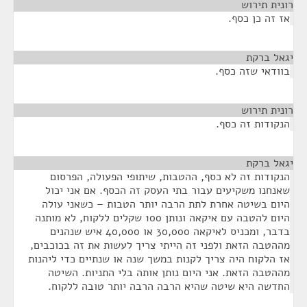
רונית תירוש
¶
אז זה כן כסף.
יגאל ברקת
¶
בוודאי שזה כסף.
רונית תירוש
¶
הנקודות זה כסף.
יגאל ברקת
¶
הנקודות זה לא כסף, ההטבות, שיתופי הפעולה, הפרסום
שאנחנו משקיעים עבור בתי העסק זה הכסף. אם אני יכול
היום בשיטה אחרת לתת הרבה יותר הטבות – כשאני עולה
היום להטבה עם איקאה ונותן 100 שקלים ללקוח, לא מותנה
בדבר, ומכניס לאיקאה 30,000 או 40,000 איש שנהנים
מההטבה הזאת ולפני זה הייתי צריך לעשות את זה בכוכבים,
אז הלקוח היה צריך לקנות במשך שנה או שנתיים כדי ליהנות
מההטבה הזאת. אני היום נותן אותה בלי התניות. השיטה
החדשה היא שיטה שהיא הרבה הרבה יותר טובה ללקוח.