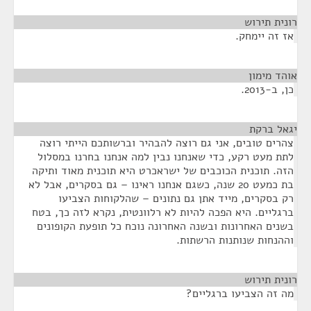
רונית תירוש
¶
אז זה יימחק.
אוהד מימון
¶
כן, ב-2013.
יגאל ברקת
¶
צהרים טובים, אני גם רוצה להבהיר וברשותכם הייתי רוצה
לתת מעט רקע, כדי שאנחנו נבין למה אנחנו בחרנו במסלול
הזה. תוכנית הכוכבים של ישראכרט היא תוכנית מאוד ותיקה
בת כמעט 20 שנה, כשגם אנחנו ראינו – גם בסקרים, אבל לא
רק בסקרים, מייד אתן גם נתונים – שהלקוחות הצביעו
ברגליים. היא הפכה להיות לא רלוונטית, נקרא לזה כך, בטח
בשנים האחרונות ובשנה האחרונה נוכח כל תופעת הקופונים
וההנחות שנותנות הרשתות.
רונית תירוש
¶
מה זה הצביעו ברגליים?