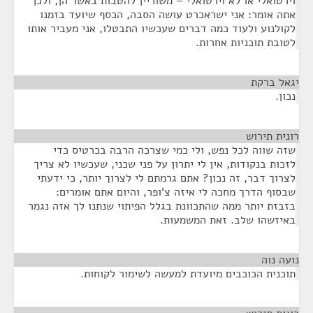
וירטואלי או לא וירטואלי – משוריין להטבות באשר הן, ולכן
אתה אומר: אני ישראכרט עושה הסבה, הכסף שיועד בזמנו
לקולנוע ולעוד כמה דברים שעכשיו התבטלו, אני מעביר אותו
לטובת תוכניות אחרות.
יגאל ברקת
¶
נכון.
רונית תירוש
¶
שזה שווה לכל נפש, ולי כמי שצרכה הרבה בכרטיס כדי
לזכות בנקודות, אין לי יתרון על פני שכני, שעכשיו לא צריך
לצרוך דבר, זה נכון? אתם גרמתם לי לצרוך יותר, כי ידעתי
שבסוף הדרך מחכה לי איזה צ'ופר, והיום אתם אומרים:
בזבזת יותר ממה שהתכוונת בגלל הפיתוי שנתנו לך אזה נגמר
באיזשהו שלב. זאת המשמעות.
נועה נוה
¶
תוכנית הכוכבים מיועדת למעשה לשימור לקוחות.