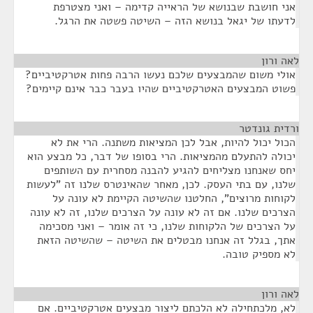
אני חושבת שבנושא של הראייה קדימה – ואני מצטרפת
לדעתו של יגאל בנושא הזה – השיטה פשטה את הרגל.
לאה ורון
¶
אולי משום שהמבצעים שלכם נעשו הרבה פחות אטרקטיביים?
פשוט המבצעים האטרקטיביים שהיו בעבר כבר אינם קיימים?
ורדית גונדטר
¶
הכול יכול להיות, אבל לכן המציאות משתנה. הרי את לא
יכולה להתעלם מהמציאות. הרי בסופו של דבר, כל מבצע הוא
יחס שאנחנו מצליחים להגיע להבנה מסחרית עם השותפים
שלנו, עם בתי העסק. לכן, מאחר שהאינטרס שלנו זה "לעשות
לקוחות מרוצים", החלטנו שהשיטה הקיימת לא עונה על
הצרכים שלנו. אם זה לא עונה על הצרכים שלנו, זה לא עונה
על הצרכים של הלקוחות שלנו, כי זה אומר – ואני מסכימה
אתך, בגלל זה אנחנו מבטלים את השיטה – שהשיטה הזאת
לא מספיק טובה.
לאה ורון
¶
לא, מלכתחילה לא הלכתם ליצור מבצעים אטרקטיביים. אם