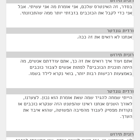
רונית תירוש
¶
בסדר, זה האינטרס שלכם, אני אומרת מה אני עשיתי. אבל
אני כדי לקבל את הכוכבים בזבזתי יותר ממה שהתכוונתי.
ורדית גונדטר
¶
אנחנו לא רואים את זה ככה.
רונית תירוש
¶
אתם ועוד איך רואים את זה כך, אתם עודדתם אנשים, מה
היתה תוכנית הכוכבים? לפתות אנשים לצבור כוכבים
באמצעות רכישות רבות יותר, בואי נקרא לילד בשמו.
ורדית גונדטר
¶
הייתי שמחה להגיד שמה שאת אומרת הוא נכון. לצערנו,
לאורך השנים אנחנו ראינו שהפטנט הזה שנקרא כוכבים או
נקודות מפסיק לעבוד מהסיבה הפשוטה, שהוא איבד את
הערך.
רונית תירוש
¶