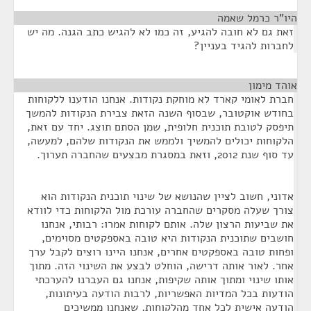
היו"ר כרמל שאמה
¶
זאת גם לא חובה להגיע, זה כמו לא להגיש כתב הגנה. מה יש
לחברות להגיד בעניין?
אוהד מימון
¶
חברת לאומי קארד לא מוחקת נקודות. אנחנו הודענו ללקוחות
בחודש אוקטובר, שבסוף השנה הזאת צבירת הנקודות להמשך
תיפסק לטובת תוכנית חלופית, שמן הסתם תוצג. יחד עם זאת,
הלקוחות יכולים להמשיך ולממש את הנקודות שלהם, למעשה,
עד סוף שנת 2012, וזאת במסגרת מבצעים שהחברה תערוך.
אדוני, חשוב לציין שהנושא של שינוי תוכנית הנקודות הוא
צורך שעלה מסקרים שהחברה עורכת מול הלקוחות כדי לוודא
את שביעות הרצון שלה. אותם לקוחות אמרו: רבותי, אנחנו
חושבים שתוכנית הנקודות היא טובה באספקטים מסוימים,
ופחות טובה באספקטים אחרים, אנחנו היינו רוצים לקבל ערך
אחר. לאור אותה דרישה, הוחלט לבצע את השינוי הזה. מתוך
אותו שינוי ומתוך אותה שקיפות, אנחנו גם העברנו להערכתי
הודעות בכל המדיות האפשריות, לרבות הודעה בעיתונות,
הודעה אישית לכל אחד מהלקוחות, שאנחנו ממשיכים