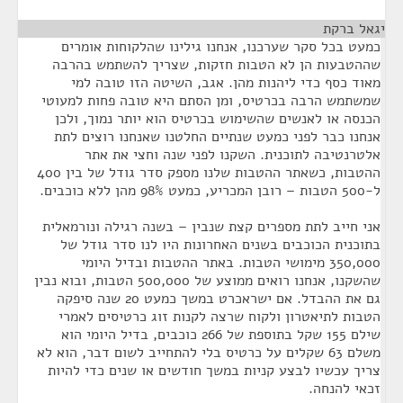
יגאל ברקת
¶
כמעט בכל סקר שערכנו, אנחנו גילינו שהלקוחות אומרים
שההטבעות הן לא הטבות חזקות, שצריך להשתמש בהרבה
מאוד כסף כדי ליהנות מהן. אגב, השיטה הזו טובה למי
שמשתמש הרבה בכרטיס, ומן הסתם היא טובה פחות למעוטי
הכנסה או לאנשים שהשימוש בכרטיס הוא יותר נמוך, ולכן
אנחנו כבר לפני כמעט שנתיים החלטנו שאנחנו רוצים לתת
אלטרנטיבה לתוכנית. השקנו לפני שנה וחצי את אתר
ההטבות, כשאתר ההטבות שלנו מספק סדר גודל של בין 400
ל-500 הטבות – רובן המכריע, כמעט 98% מהן ללא כוכבים.
אני חייב לתת מספרים קצת שנבין – בשנה רגילה ונורמאלית
בתוכנית הכוכבים בשנים האחרונות היו לנו סדר גודל של
350,000 מימושי הטבות. באתר ההטבות ובדיל היומי
שהשקנו, אנחנו רואים ממוצע של 500,000 הטבות, ובוא נבין
גם את ההבדל. אם ישראכרט במשך כמעט 20 שנה סיפקה
הטבות לתיאטרון ולקוח שרצה לקנות זוג כרטיסים לאמרי
שילם 155 שקל בתוספת של 266 כוכבים, בדיל היומי הוא
משלם 63 שקלים על כרטיס בלי להתחייב לשום דבר, הוא לא
צריך עכשיו לבצע קניות במשך חודשים או שנים כדי להיות
זכאי להנחה.