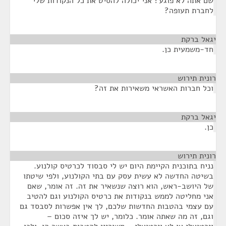
שם אתה לא פוגע? אני יכולה להסיט את כל הנקודות שלי
לחברת תעופה?
יגאל ברקת
¶
חד-משמעית כן.
רונית תירוש
¶
וכל חברות האשראי משאירות את זה?
יגאל ברקת
¶
כן.
רונית תירוש
¶
נניח בתוכנית הקיימת היום יש לי סבסוד לכרטיס קולנוע.
בשיטה החדשה לא עשית עסק עם בתי הקולנוע, ולפי שיטתו
של היושב-ראש, הוא רוצה שנשאיר את זה. זה אומר, שאם
אני מחליטה לממש בנקודות את כרטיס הקולנוע וגם להטיב
עם עצמי בהטבות החדשות שלכם, לך אין אפשרות לסבסד גם
וגם, זה מה שאתה אומר. כלומר, יש לך איזה סכום –