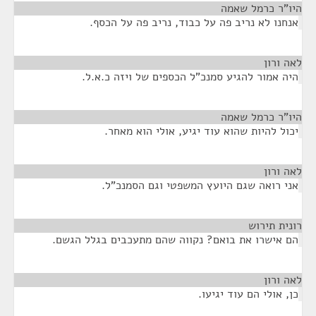
היו"ר כרמל שאמה
¶
אנחנו לא נריב פה על כבוד, נריב פה על הכסף.
לאה ורון
¶
היה אמור להגיע סמנכ"ל הכספים של ויזה כ.א.ל.
היו"ר כרמל שאמה
¶
יכול להיות שהוא עוד יגיע, אולי הוא מאחר.
לאה ורון
¶
אני רואה שגם היועץ המשפטי וגם הסמנכ"ל.
רונית תירוש
¶
הם אישרו את בואם? נקווה שהם מתעכבים בגלל הגשם.
לאה ורון
¶
כן, אולי הם עוד יגיעו.