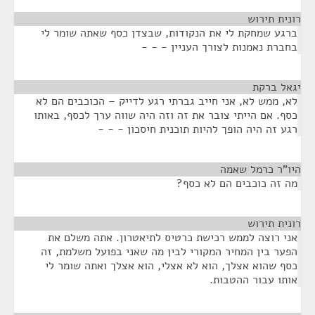
רונית תירוש
¶
ברגע שמחקת לי את הנקודות, שבצדן כסף שאתה שומר לי
בחברת נאמנות לצורך העניין - - -
יגאל ברקת
¶
לא, ממש לא, אני חייב גברתי רגע לדייק – הכוכבים הם לא
כסף. אם הייתי צובר את זה וזה היה שווה ערך לכסף, באותו
רגע זה היה הופך להיות תוכנית חיסכון - - -
היו"ר כרמל שאמה
¶
מה זה כוכבים הם לא כסף?
רונית תירוש
¶
אני רוצה לממש רכישת כרטיס לתיאטרון. אתה משלם את
הפער בין המחיר המקורי לבין מה שאני בפועל משלמת, זה
כסף שהוא אצלך, הוא לא אצלי, הוא אצלך ואתה שומר לי
אותו עבור ההטבות.