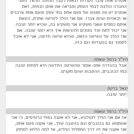
אומרת אתה צובר נקודות זכאות לקבל הנחות. מהצד השני
החברה הולכת לבתי העסק ומביאה את אותן הנחות, זאת
אומרת יש פה מפגש של פעם אחת בתי עסק ופעם אחת צרכנים
או זכאויות שהם צברו. אם אני הולך לשיטה אחרת, כשאת
אותם כספים שאני משקיע אני משקיע בה, שהיא יותר טובה.
אני יכול לתת עוד נתונים ולהראות איך היא יותר טובה. אם
אני הולך על השיטה הזאת, שהיא שיטה חדשה, אני לא אוכל
לתמוך גם בנקודות וגם בזה.
היו"ר כרמל שאמה
¶
אבל בהגדרה אתה אומר שהשיטה החדשה היא לפחות טובה
כמו הכוכבים, ההטבות שהם מקנים.
יגאל ברקת
¶
יותר טובה.
היו"ר כרמל שאמה
¶
אז אם אני הולך לקולנוע, אני לא אקנה כפול כרטיסים, כי אני
אשתמש גם בכוכבים וגם בהטבה שלך, אני אקנה פעם אחת,
אני אקנה את זה דרך המסלול החדש, אז למה הלחץ למחוק