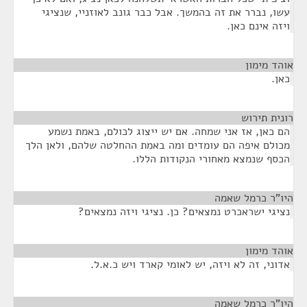
עשו, נברר את זה בהמשך. אבל כבר גונב לאוזניי, שנציגי
ויזה אינם כאן.
אוהד מימון
¶
כאן.
רונית תירוש
¶
הם כאן, אז אני שמחה. אם יש ייצוג לכולם, באמת נשמע
מכולם איפה הם עומדים ומה באמת ההחלטה שלהם, ולאן הלך
הכסף שנמצא מאחורי הנקודות הללו.
היו"ר כרמל שאמה
¶
נציגי ישראכרט נמצאים? כן. נציגי ויזה נמצאים?
אוהד מימון
¶
אדוני, זה לא ויזה, יש לאומי קארד ויש כ.א.ל.
היו"ר כרמל שאמה
¶