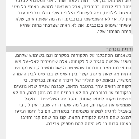
לא, השימוש בו, אני רוצה לעצור אותך. אני המשכתי לבזבז
יותר כדי לזכות בכוכבים, אבל כשבאתי לממש, ראיתי כל מיני
הצגות לילדים, ומה לעשות? הילדים שלי גדלו ונכדים עוד
אין לי, אז לא השתמשתי בכוכבים, וזה מה שאת ראית, שלא
עשיתי שימוש בכוכבים, את לא ראית שצרכתי פחות שהיא
היתה הפיתוי שלי.
ורדית גונדטר
¶
כשאנחנו הסתכלנו על הלקוחות בסקרים וגם בשימוש שלהם,
ראינו שלושה סוגים של לקוחות: אלה שממירים לאל-על ויש
התחייבות מצד החברות שהשיטה הזאת ממשיכה, כשבקבוצה
הזאת מה שאת ציינת, קשר בין השימוש בכרטיס לבין ההמרה
ממשיך, ובאמת יש תהליך של ריכוז הוצאות בכרטיס, כי
לקוחות רואים ערך בהטבה הזאת; קבוצה שנייה שלא נוגעים
בנקודות או בכוכבים, הם לא מבינים מה זה נותן להם, הם לא
מוצאים מקום לממש אותם; והקבוצה השלישית – מעגל
שמממש את הנקודות, אבל מה שקורה זה שכבר אין לו, כי
בשביל להגיע למשהו משמעותי בנקודות, הם כל הזמן הגיעו
למצב שהם הגיעו לנקודת הקצה, קנו מה שהם קנו וחויבו
באותו סכום כי לא היתה להם מספיק צבירה.