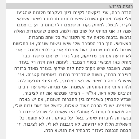
רונית תירוש
¶
תודה רבה, אני ביקשתי לקיים דיון בעקבות תלונות שהגיעו
אלי מאזרחים מן השורה שיש בכוונת חברות כרטיסי אשראי
לקזז, לבטל, למחוק נקודות שנצברו לזכותם ב-31 בדצמבר
שנה זו. אני תהיתי על שום מה ולמה, משום שהנקודות האלה
נרכשו בזכות מלאה על פי תקנון של כל אחת מחברות
האשראי. תוך כדי הסתבר שלי שיש גישות שונות, או החלטות
שונות לחברות שונות, זאת אומרת: אני קיבלתי תלונה – אני
לא יודעת אם אני מדייקת, אבל נגיד ישראכרט שזה כבר
מוחק כאן ועכשיו בסוף דצמבר, לעומת זאת ויזה רק בעוד
שנה. חשבתי שיש מקום לתת לזה שיקוף בצורה מאוד ברורה
לציבור הרחב, משום שהדברים נכתבו באותיות קטנות. אני
שיש לי כמה כרטיסי אשראי בארנקי, לא הייתי מודעת לזה
ולא ראיתי את האותיות הקטנות. אני מניחה שיש עוד רבים
וטובים שלא ראו. אל"ף – רציתי שנשקף את זה לציבור,
שנדע להבחין בשינויים בין החברות השונות, אם יש כאלה
שינויים. יש לי הרבה מאוד שאלות, למשל אם זאת זכות שלי,
מה פתאום לוקחים לי אותה? היו שאמרו לי שככל שמדובר
בנקודות לחברות טיסה, באל-על בעיקר, זה לא תופס. כל
השאלות הללו לא ידועות, לא מובנות לא לי, לא לציבור. זו
הבמה הנכונה לעזור להבהיר את הנושא הזה.