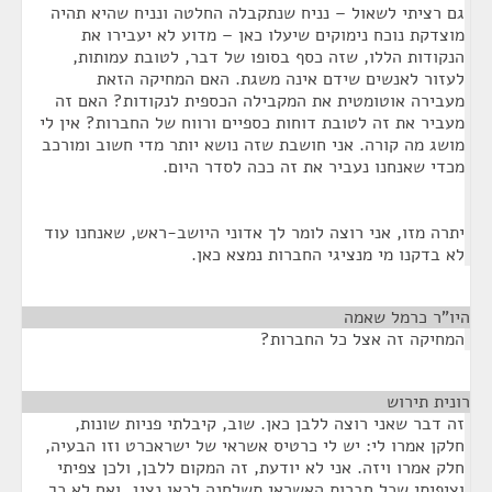
גם רציתי לשאול – נניח שנתקבלה החלטה ונניח שהיא תהיה
מוצדקת נוכח נימוקים שיעלו כאן – מדוע לא יעבירו את
הנקודות הללו, שזה כסף בסופו של דבר, לטובת עמותות,
לעזור לאנשים שידם אינה משגת. האם המחיקה הזאת
מעבירה אוטומטית את המקבילה הכספית לנקודות? האם זה
מעביר את זה לטובת דוחות כספיים ורווח של החברות? אין לי
מושג מה קורה. אני חושבת שזה נושא יותר מדי חשוב ומורכב
מכדי שאנחנו נעביר את זה ככה לסדר היום.
יתרה מזו, אני רוצה לומר לך אדוני היושב-ראש, שאנחנו עוד
לא בדקנו מי מנציגי החברות נמצא כאן.
היו"ר כרמל שאמה
¶
המחיקה זה אצל כל החברות?
רונית תירוש
¶
זה דבר שאני רוצה ללבן כאן. שוב, קיבלתי פניות שונות,
חלקן אמרו לי: יש לי כרטיס אשראי של ישראכרט וזו הבעיה,
חלק אמרו ויזה. אני לא יודעת, זה המקום ללבן, ולכן צפיתי
וציפיתי שכל חברות האשראי תשלחנה לכאן נציג, ואם לא כך