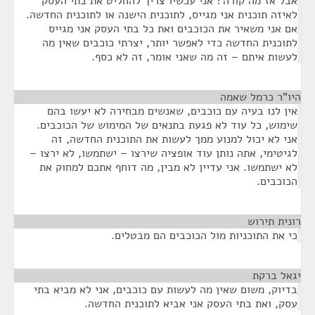
אבל אז מה קורה? אני עכשיו צריך להחליט את בתי העסק
לאיזה תוכנית אני מגייס, לתוכנית הישנה או לתוכנית החדשה.
אם אני משאיר את הכוכבים ואת כל בתי העסק אני מגייס
לתוכנית החדשה כדי לאפשר יותר, יצרתי כוכבים שאין מה
לעשות איתם – זה מה שאני אומר, זה לא כסף.
היו"ר כרמל שאמה
¶
אין לנו בעיה עם כוכבים, שאנשים מבחירה לא יעשו בהם
שימוש, כל עוד לא פגעת בתנאים של המימוש של הכוכבים.
אני לא יכול למנוע ממך לעשות את התוכנית החדשה, זה
לגיטימי, אתה נותן עוד אופציה שירצו – ישתמשו, לא ירצו –
לא ישתמשו. אני עדיין לא מבין, מה דוחף אתכם למחוק את
הכוכבים.
רונית תירוש
¶
כי את התוכניות מול הכוכבים הם מבטלים.
יגאל ברקת
¶
בדיוק, משום שאין מה לעשות עם כוכבים, אני לא מביא בתי
עסק, ואת בתי העסק אני אביא לתוכנית החדשה.