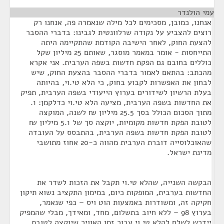
עמי הולנדר
¶
אנחנו, כמובן, מסכימים לכל מילה שנאמרה פה, אנחנו רק
רוצים להצביע על נקודה שרלוונטית לגבינו: בדברי ההסבר
להצעת החוק, לאחר הישיבה הקודמת שהתקיימה היתה
התייחסות - אומר במאמר מוסגר, שאותם 25 מיליון שקל
כוללים בחובם גם הפקת חדשות בשפה הערבית. אני אקרא
מהכתב: בהתאם לאמור בדברי ההסבר בהצעת החוק, שיש
לבחון את האפשרות לקבוע בחוק, כי הלא טי.וי, בהיותה
בעלת הרשיון לשידורים בערוץ הייעודי בשפה הערבית, תפיק
את החדשות בשפה הערבית, מציעה הלא טי.וי כדלקמן: 1.
מתוך הסכום הכולל בסך 25.5 מיליון ₪ לשנה, המוקצה
לטובת הפקת חדשות מקומיות, יוקצה סך של 5.1 מיליון ₪
לטובת הפקת חדשות בשפה הערבית, בהתבסס על העובדה
שהאוכלוסייה דוברת הערבית מהווה כ-20 אחוז מתושבי
מדינת ישראל.
הבקשה השנייה, שהלא טי.וי תקבל את הזכות לשדר את
החדשות בערבית, המופקות כיום, במימון התקציב נשוא תיקון
חקיקה זה, ומשודרות באמצעות הוט ויס – כפי שנאמר,
בערוץ 98 – ללא חיוב בתשלום, מחד, ומאידך, מבלי שהמפיק
יידרש לשלם להלא טי.וי עבור זמן האוויר שיוקצה לטובת