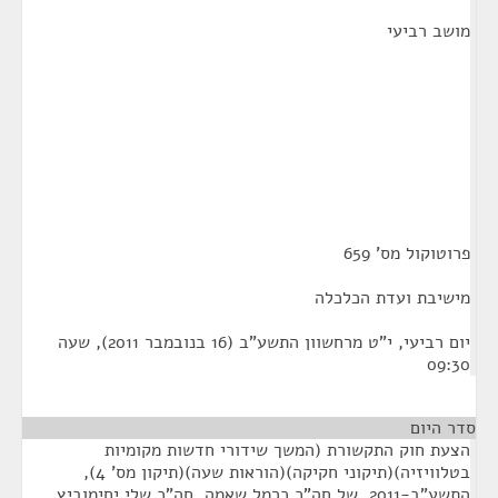
מושב רביעי
פרוטוקול מס' 659
מישיבת ועדת הכלכלה
יום רביעי, י"ט מרחשוון התשע"ב (16 בנובמבר 2011), שעה
09:30
סדר היום
הצעת חוק התקשורת (המשך שידורי חדשות מקומיות
בטלוויזיה)(תיקוני חקיקה)(הוראות שעה)(תיקון מס' 4),
התשע"ב-2011, של חה"כ כרמל שאמה, חה"כ שלי יחימוביץ