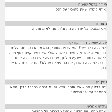
היו"ר כרמל שאמה
¶
אותי לימדו שאין סומכין על הנס.
ניצן חן
¶
אני מקבל. כל עוד זה מהתנ"ך, אני לא מתווכח.
יוליה שמאלוב-ברקוביץ
¶
למה זה רלוונטי? הוא ערוץ מסחרי, הוא מביא כסף מהבעלים
הפרטיים. אמרתי ליושב-ראש, שאולי אני רוצה קצת כסף מפה
לקשר לבוחר - יש 25 מיליון, אני רוצה קצת כסף. זה אותו
דבר. למה זה חשוב, אם הם עולים או לא? הם צריכים להביא
כסף.
ניצן חן
¶
זה בדיוק מה שאני אומר. הלא טי-וי זכתה במכרז כדין, והיא
מחויבת על-פי הרשיון- - -
ג'וזיף אטרש
¶
אתה מסיט את הדיון. אנחנו מדברים על הקצאה.