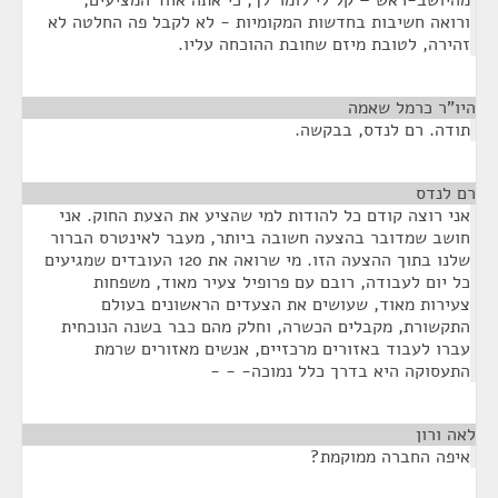
מהיושב-ראש – קל לי לומר לך, כי אתה אחד המציעים,
ורואה חשיבות בחדשות המקומיות - לא לקבל פה החלטה לא
זהירה, לטובת מיזם שחובת ההוכחה עליו.
היו"ר כרמל שאמה
¶
תודה. רם לנדס, בבקשה.
רם לנדס
¶
אני רוצה קודם כל להודות למי שהציע את הצעת החוק. אני
חושב שמדובר בהצעה חשובה ביותר, מעבר לאינטרס הברור
שלנו בתוך ההצעה הזו. מי שרואה את 120 העובדים שמגיעים
כל יום לעבודה, רובם עם פרופיל צעיר מאוד, משפחות
צעירות מאוד, שעושים את הצעדים הראשונים בעולם
התקשורת, מקבלים הכשרה, וחלק מהם כבר בשנה הנוכחית
עברו לעבוד באזורים מרכזיים, אנשים מאזורים שרמת
התעסוקה היא בדרך כלל נמוכה- - -
לאה ורון
¶
איפה החברה ממוקמת?