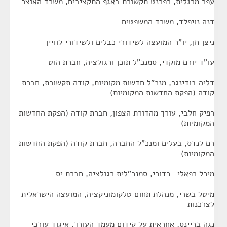
עפר מרגלית, רפרנט תקשורת באגף התקציבים, משרד האוצר
דנה נויפלד, משרד המשפטים
ניצן חן, יו"ר המועצה לשידורי כבלים ולשידורי לוויין
עו"ד יורם מוקדי, סמנכ"ל תוכן ורגולציה, חברת הוט
דליה בודינגר, מנכ"ל חדשות מקומיות, קודה תקשורת, חברת
קודה (הפקת החדשות המקומיות)
רפיק חלבי, עורך מהדורת הצפון, חברת קודה (הפקת החדשות
המקומיות)
רם לנדס, בעלים ומנכ"ל החברה, חברת קודה (הפקת החדשות
המקומיות)
מיכל רפאלי -כדורי, סמנכ"לית רגולציה, חברת יס
מיטל בשרי, מנהלת תחום טלקומוניקציה, המועצה הישראלית
לצרכנות
נגה בריינס, אחראית על קידום מעמד העורך, איגוד עורכי