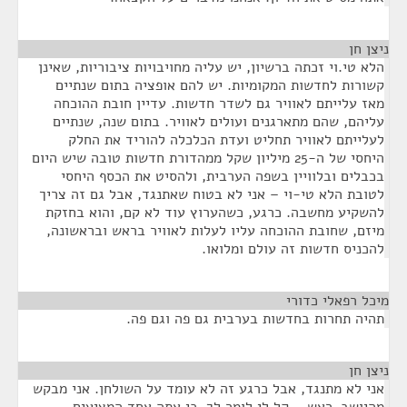
ניצן חן
¶
הלא טי.וי זכתה ברשיון, יש עליה מחויבויות ציבוריות, שאינן
קשורות לחדשות המקומיות. יש להם אופציה בתום שנתיים
מאז עלייתם לאוויר גם לשדר חדשות. עדיין חובת ההוכחה
עליהם, שהם מתארגנים ועולים לאוויר. בתום שנה, שנתיים
לעלייתם לאוויר תחליט ועדת הכלכלה להוריד את החלק
היחסי של ה-25 מיליון שקל ממהדורת חדשות טובה שיש היום
בכבלים ובלוויין בשפה הערבית, ולהסיט את הכסף היחסי
לטובת הלא טי-וי – אני לא בטוח שאתנגד, אבל גם זה צריך
להשקיע מחשבה. כרגע, כשהערוץ עוד לא קם, והוא בחזקת
מיזם, שחובת ההוכחה עליו לעלות לאוויר בראש ובראשונה,
להכניס חדשות זה עולם ומלואו.
מיכל רפאלי כדורי
¶
תהיה תחרות בחדשות בערבית גם פה וגם פה.
ניצן חן
¶
אני לא מתנגד, אבל כרגע זה לא עומד על השולחן. אני מבקש