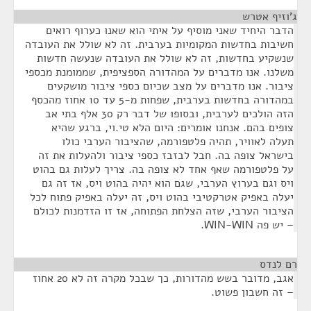
ג'וזיף אטרש
¶
הדבר היחיד שאני מוסיף על איתי הוא שאנו כערוף רואים
חשיבות בחדשות המקומיות בערבית. זה לא שולל את העובדה
שנשקיע בחדשות, זה לא שולל את העובדה שנעשה חדשות
משלנו. אנו מדברים על המהדורה הספציפית, שממומנת מכספי
ציבור. אנו מדברים על מצב שכיום כספי ציבור מושקעים
במהדורה בחדשות בערבית, שפחות מ-5 עד 10 אחוז מהכסף
הזה הולכים לערבית, ובסופו של דבר רק 30 אלף בתי אב
צופים בהם. אנחנו אומרים: היום הלא טי.וי, ברגע שהיא
תעלה לאוויר, תהיה פלטפורמה, שהציבור הערבי כולו
בישראל צופה בה. חבל לבזבז כספי ציבור ולהעלות את זה
על פלטפורמה שאף אחד לא צופה בה. צריך לעלות גם בהוט
ויס וגם בערוץ הערבי, שגם הוא יהיה בהוט ויס, אז זה גם
יעלה באפיק אטרקטיבי בהוט ויס, זה יעלה באפיק פתוח לכל
הציבור הערבי, שזה הצלחת הפתוחה, אז זו הזדמנות לכולם
– יש פה WIN-WIN.
רם לנדס
¶
אגב, מדובר בשש מהדורות, כך שבכל מקרה זה לא 20 אחוז
– זה חשבון פשוט.