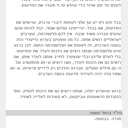
לשלם על זמן אוויר כדי שהלא טי.וי תשדר את החדשות.
בכל הוט ויס יש 30 אלף לקוחות דוברי ערבית, שרואים את
החדשות, אם בכלל. הרייטינג שלהם אפסי. יכול להיות שהם
עושים עבודה מאוד טובה. אין להם פלטפורמה, שערבים
ישראליים רואים אותה. כל מה שעשינו בערוץ הייעודי הזה
בשפה הערבית, זה לעשות את הפלטפורמה הזאת. לכן ברגע
שיש פלטפורמה אנחנו רוצים את הזכות לשדר את החדשות
בלי לשלם עליהן ובלי שנצטרך לחייב אותנו לשדר אותן. אנו
רוצים גם את הזכות לשדר, ואנו רוצים ש-20 מהתקציב של
ה-25 מיליון שקלים, שכרגע הולכים רק לידיים פרטיות, ש-20
אחוז מזה יהיה לשידור חדשות בשפה הערבית.
ברגע שהערוץ יעלה, אנחנו רוצים גם את הזכות להפיק. שתי
הנקודות הראשונות שביקשנו, לא קשורות לעלייה לאוויר.
היו"ר כרמל שאמה
¶
תודה. בבקשה.