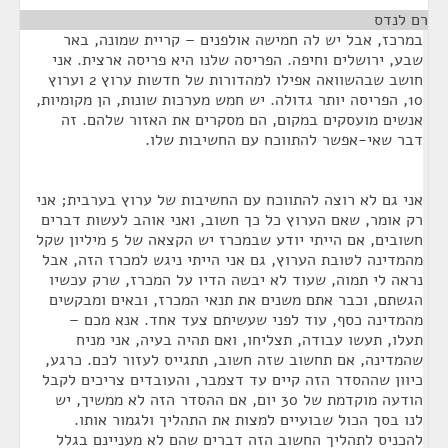
רם לנדס
¶
במרכז, אבל יש לה חמישה אולפנים – קריית שמונה, באר
שבע, ירושלים וחיפה. הפריסה שלנו היא פריסה ארצית. אני
חושב שבהשוואה אפילו למהדורות של חדשות ערוץ 2 וערוץ
10, הפריסה יותר גדולה. יש חמש מערכות שונות, הן מקומיות,
אנשים מועסקים במקום, הם מסקרים את האזור שלהם. זה
דבר שאי-אפשר להתווכח עם החשיבות שלו.
אני גם לא רוצה להתווכח עם החשיבות של ערוץ בערבית; אני
רק אומר, שאם הערוץ כל כך חשוב, ואני אוהב לעשות דברים
חשובים, אם הייתי יודע שבמכרז יש הקצאה של 5 מיליון שקל
מהמדינה לטובת הערוץ, גם אני הייתי ניגש למכרז הזה, אבל
נראה לי תמוה, שעוד לא יבשה הדיו על המכרז, שרק עכשיו
הגשתם, וכבר אתם משנים את תנאי המכרז, ובאים ומבקשים
מהמדינה כסף, עוד לפני שעשיתם צעד אחד. אנא מכם –
תעלו, תעשו עבודה, תצליחו, ואם תהיה בעיה, אני מניח
שהמדינה, אם תחשוב שזה חשוב, תתגייס לעזור לכם. כרגע,
כיוון שההסדר הזה קיים עד דצמבר, והעובדים צריכים לקבל
הודעה מוקדמת של 30 יום, אם ההסדר הזה לא ממשיך, יש
לנו בסך הכול שבועיים למצות את התהליך ולגמור אותו.
להכניס לתהליך החשוב הזה דברים שהם לא מעניינם בגלל