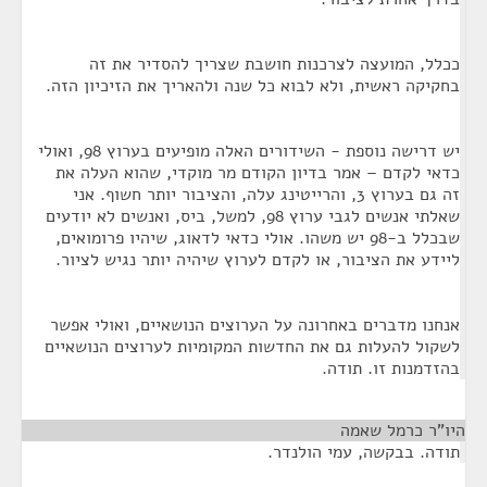
ככלל, המועצה לצרכנות חושבת שצריך להסדיר את זה
בחקיקה ראשית, ולא לבוא כל שנה ולהאריך את הזיכיון הזה.
יש דרישה נוספת - השידורים האלה מופיעים בערוץ 98, ואולי
כדאי לקדם – אמר בדיון הקודם מר מוקדי, שהוא העלה את
זה גם בערוץ 3, והרייטינג עלה, והציבור יותר חשוף. אני
שאלתי אנשים לגבי ערוץ 98, למשל, ביס, ואנשים לא יודעים
שבכלל ב-98 יש משהו. אולי כדאי לדאוג, שיהיו פרומואים,
ליידע את הציבור, או לקדם לערוץ שיהיה יותר נגיש לציור.
אנחנו מדברים באחרונה על הערוצים הנושאיים, ואולי אפשר
לשקול להעלות גם את החדשות המקומיות לערוצים הנושאיים
בהזדמנות זו. תודה.
היו"ר כרמל שאמה
¶
תודה. בבקשה, עמי הולנדר.