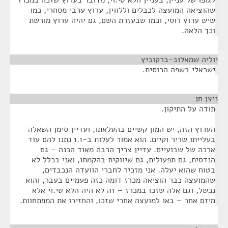
לגופו של עניין, בעניין הלא טי.וי, מדובר בערוץ שזכה במכרז
שהוציאה המועצה לכבלים וללווין, ערוץ ערבי מסחרי, כמו
שיש ערוץ רוסי, וכמו שבעזרת השם, גם יהיה ערוץ מורשת
וכך הלאה.
יוליה שמאלוב-ברקוביץ
¶
ישראלי בשפה הרוסית.
ניצן חן
¶
תודה על התיקון.
הערוץ הזה, יש המון קשיים בהעלאתו, ועדיין סימן השאלה
בעלייתו שריר וקיים. הוא אמור לעלות ב-1.1 נתנו להם עוד
ארכה של שבועיים. עדיין צריך הרבה מאוד הכנה – גם
הנדסית, גם תפעולית, גם שיווקית בהקמתו, ואני בכלל לא
בטוח שהוא יעלה. אני מזכיר לחברי הוועדה הנכבדים,
שהמועצה כבר הוציאה מכרז דומה כזה פעמיים בעבר, והוא
נכשל, וגם אלה שזכו במכרז – זה לא היה הלא טי.וי אלא
מיזם אחר – באו למועצה אחרי שזכו, והחזירו את המפתחוות.