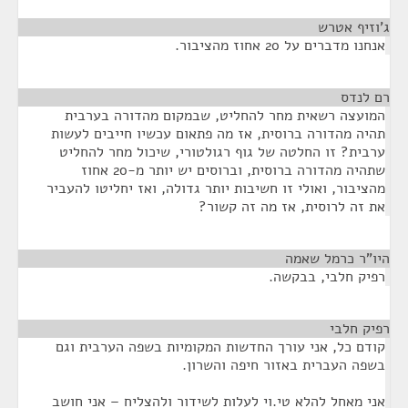
ג'וזיף אטרש
¶
אנחנו מדברים על 20 אחוז מהציבור.
רם לנדס
¶
המועצה רשאית מחר להחליט, שבמקום מהדורה בערבית
תהיה מהדורה ברוסית, אז מה פתאום עכשיו חייבים לעשות
ערבית? זו החלטה של גוף רגולטורי, שיכול מחר להחליט
שתהיה מהדורה ברוסית, וברוסים יש יותר מ-20 אחוז
מהציבור, ואולי זו חשיבות יותר גדולה, ואז יחליטו להעביר
את זה לרוסית, אז מה זה קשור?
היו"ר כרמל שאמה
¶
רפיק חלבי, בבקשה.
רפיק חלבי
¶
קודם כל, אני עורך החדשות המקומיות בשפה הערבית וגם
בשפה העברית באזור חיפה והשרון.
אני מאחל להלא טי.וי לעלות לשידור ולהצליח – אני חושב