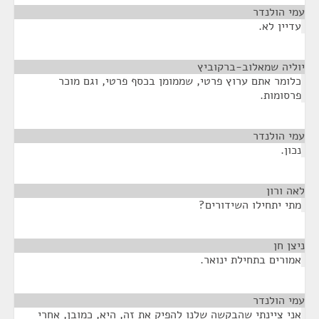
עמי הולנדר
¶
עדיין לא.
יוליה שמאלוב-ברקוביץ
¶
כלומר אתם ערוץ פרטי, שממומן בכסף פרטי, וגם מוכר
פרסומות.
עמי הולנדר
¶
נכון.
לאה ורון
¶
מתי יתחילו השידורים?
ניצן חן
¶
אמורים בתחילת ינואר.
עמי הולנדר
¶
אני ציינתי שהבקשה שלנו להפיק את זה, היא, כמובן, אחרי