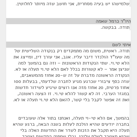
שלמישהו יש בעיה מסחרית, אני חושב שזה מיותר לחלוטין.
היו"ר כרמל שאמה
¶
תודה. בבקשה.
איתי לשם
¶
תודה. ראשית, משום מה מתמקדים רק בנקודה השלישית של
מה שעו"ד הולנדר דיבר עליו. אגב, אני עורך דין, ומייצג את
הלא טי.וי. שתי הנקודות הראשונות – וזה גם בהמשך למה
שניצן אמר – לא קשורות בכלל לאם הלא טי.וי תעלה או לא.
הנקודה הראשונה מדברת על זה ש-20 אחוז מהמשאבים,
שזה כסף ציבורי שכרגע מגיע לחברה שלדעתי, בבעלות 100
אחוז פרטית, 20 אחוז מזה אנו רוצים שיגיע לשידור חדשות
במגזר הערבי. זה לא קשור להלא טי.וי. זו הצעה ראשונה,
ואת זה אפשר לקבל בלי קשר, להאם הלא טי.וי תעלה או לא.
בהמשך, אם הלא טי-וי תעלה, ואנחנו בתור אלה שעובדים
בחברה יודעים שהיא הולכת לעלות בשנה הבאה, ברגע שהיא
תעלה היא תקבל את הזכות לשדר את החדשות האלה בלי
שהיא תצטרך לשלם עליהן, ובלי שמפיק החדשות יצטרך