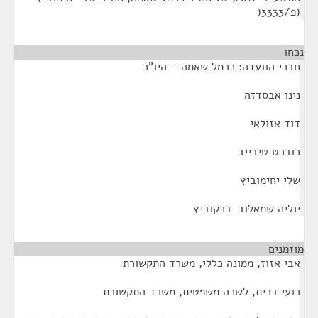
(פ/3333(
נכחו
¶
חברי הוועדה: כרמל שאמה – היו"ר
נינו אבסדזה
דוד אזולאי
רוברט טיבייב
שלי יחימוביץ
יוליה שמאלוב-ברקוביץ
מוזמנים
¶
אבי אזוז, ממונה כללי, משרד התקשורת
רועי ברית, לשכה משפטית, משרד התקשורת