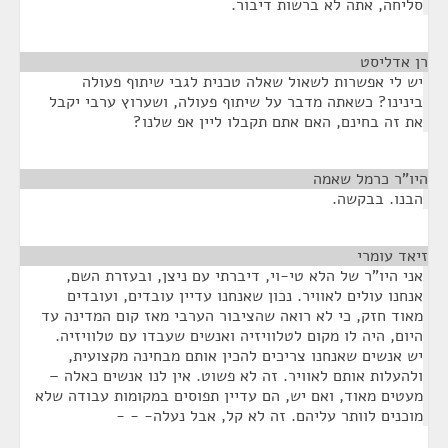
סליחה, אתה לא ברשות דיבור.
רן אדליסט
¶
יש לי אפשרות לשאול שאלה טכנית לגבי שיתוף פעולה
בינינו? כשאתה מדבר על שיתוף פעולה, ושערוץ ערבי יקבל
את זה בחינם, האם אתם תקבלו ליין אפ שלנו?
היו"ר כרמל שאמה
¶
הבנו. בבקשה.
זיאד עומרי
¶
אני היו"ר של הלא טי-וי, דיברתי עם ניצן, ובעזרת השם,
אנחנו עולים לאוויר. נכון שאנחנו עדיין עובדים, ועובדים
מאוד חזק, כי לא רואה שהציבור הערבי מאז קום המדינה עד
היום, היה לו מקום לטלוויזיה ואנשים שעבדו עם טלוויזיה.
יש אנשים שאנחנו צריכים להכין אותם מבחינה מקצועית,
ולהעלות אותם לאוויר. זה לא פשוט. אין לנו אנשים כאלה –
מעטים מאוד, ואם יש, הם עדיין תפוסים במקומות עבודה שלא
מוכנים לוותר עליהם. זה לא קל, אבל נעלה- - -