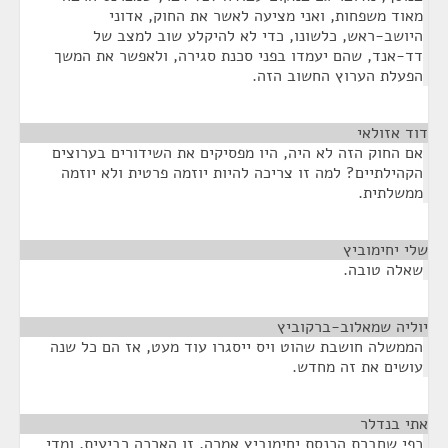
מאוד משפחות, ואני מציעה לאשר את החוק, אדוני
היושב-ראש, כלשונו, כדי לא להיקלע שוב למצב של
דד-אנד, שהם יעמדו בפני סכנת סגירה, ולאפשר את המשך
הפעלת הערוץ החשוב הזה.
דוד אזולאי
¶
אם החוק הזה לא היה, היו מפסיקים את השידורים בערוצים
הקהילתיים? למה זו צריכה להיות יוזמה פרטית ולא יוזמה
ממשלתית.
שלי יחימוביץ
¶
שאלה טובה.
יוליה שמאלוב-ברקוביץ
¶
הממשלה חושבת שהוט ויס ייסגרו עוד מעט, אז הם כל שנה
עושים את זה מחדש.
אתי בנדלר
¶
כפי שחברת הכנסת יחימוביץ אמרה, זו הארכה רביעית, ומדי