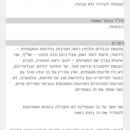
שנעלה לשידור ולא עכשיו.
היו"ר כרמל שאמה
¶
בבקשה.
ניצן חן
¶
מועצת הכבלים והלווין רואה חשיבות בחדשות המקומיות –
לדעתי, מיותר לומר זאת, אבל כיוון שזה הוזכר – אל"ף, אני
אישית מברך את המציעים – יושב-ראש הוועדה, חברת
הכנסת יחימוביץ וגדעון סער, שר החינוך דהיום, שבלעדיכם,
לא היו חדשות מקומיות, ואין עוררין על כך שזה עוזר גם
בקשר לפריפריה וגם בלהראות סוג של חדשות, שלצערנו, לא
מגיעות למהדורות החדשות המסכמות בערוצי הפריים-טיים,
ואני אומר את זה באחריות.
אני מצר על כך שהמדינה לא השכילה בשנים האחרונות
להסדיר את זה בחוק ראשי.