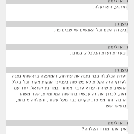
רן אדליסט
¶
תירגע, הוא יעלה.
ניצן חן
¶
בעזרת השם וכל האנשים שיושבים פה.
רן אדליסט
¶
ובעזרת ועדת הכלכלה, כמובן.
ניצן חן
¶
ועדת הכלכלה כבר נתנה את עזרתה, והמועצה בראשותי נתנה
לערוץ הזה הקלות לא פשוטות בענייני הפקות מקור וכו' בגלל
החשיבות שיהיה ערוץ ערבי-מסחרי במדינת ישראל. יחד עם
זאת, לכרוך את זה עכשיו בחדשות המקומיות, שזה משהו
הרבה יותר ממוסד, שקיים כבר מעל עשור, והצלחה מוכחת,
בחמש-שש- - -
רן אדליסט
¶
איך אתה מודד הצלחה?