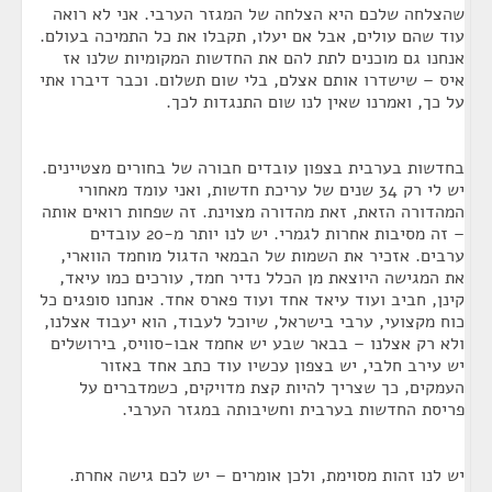
שהצלחה שלכם היא הצלחה של המגזר הערבי. אני לא רואה
עוד שהם עולים, אבל אם יעלו, תקבלו את כל התמיכה בעולם.
אנחנו גם מוכנים לתת להם את החדשות המקומיות שלנו אז
איס – שישדרו אותם אצלם, בלי שום תשלום. וכבר דיברו אתי
על כך, ואמרנו שאין לנו שום התנגדות לכך.
בחדשות בערבית בצפון עובדים חבורה של בחורים מצטיינים.
יש לי רק 34 שנים של עריכת חדשות, ואני עומד מאחורי
המהדורה הזאת, זאת מהדורה מצוינת. זה שפחות רואים אותה
– זה מסיבות אחרות לגמרי. יש לנו יותר מ-20 עובדים
ערבים. אזכיר את השמות של הבמאי הדגול מוחמד הווארי,
את המגישה היוצאת מן הכלל נדיר חמד, עורכים כמו עיאד,
קינן, חביב ועוד עיאד אחד ועוד פארס אחד. אנחנו סופגים כל
כוח מקצועי, ערבי בישראל, שיוכל לעבוד, הוא יעבוד אצלנו,
ולא רק אצלנו – בבאר שבע יש אחמד אבו-סוויס, בירושלים
יש עירב חלבי, יש בצפון עכשיו עוד כתב אחד באזור
העמקים, כך שצריך להיות קצת מדויקים, כשמדברים על
פריסת החדשות בערבית וחשיבותה במגזר הערבי.
יש לנו זהות מסוימת, ולכן אומרים – יש לכם גישה אחרת.