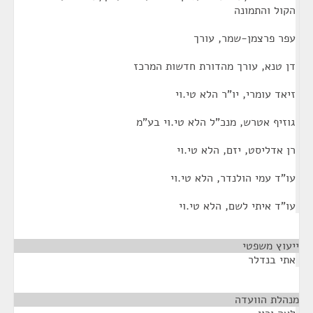
הקול והתמונה
עפר פרצמן-שמר, עורך
דן טנא, עורך מהדורת חדשות המרכז
זיאד עומרי, יו"ר הלא טי.וי
גוזיף אטרש, מנכ"ל הלא טי.וי בע"מ
רן אדליסט, יזם, הלא טי.וי
עו"ד עמי הולנדר, הלא טי.וי
עו"ד איתי לשם, הלא טי.וי
ייעוץ משפטי
¶
אתי בנדלר
מנהלת הוועדה
¶