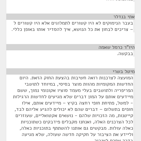
אתי בנדלר
¶
בעבר הנימוקים לא היו קשורים לתמלוגים אלא היו קשורים ל
– צריכים לבחון את כל הנושא, איך להסדיר אותו באופן כללי.
היו"ר כרמל שאמה
¶
בבקשה.
מיטל בשרי
¶
המועצה לצרכנות רואה חשיבות בהצעת החוק הזאת. היום
החדשות המקומיות מהוות מוצר בסיסי, במיוחד לתושבי
הפריפריה ולתושבים בעלי מעמד סוציו אקונומי נמוך, ששם
מיידעים אותם על המון דברים שלא מגיעים לחדשות הרגילות
- למשל, פתיחת חופי רחצה בקיץ – מיידעים אותם, אילו
חופים בתשלום – דברים שהם לא יכולים להגיע אליהם לבד,
קייטנות, מה הזכויות שלהם - נושאים אקטואליים, שעוזרים
לכל הצרכנים האלה, ואנחנו מקבלים פידבקים כשתוכניות
כאלה עולות. מבקשים גם אותנו להשתתף בתוכניות כאלה,
וליידע את הציבור על חקיקה חדשה שעולה, שלא מגיעה
בדרך אחרת לציבור.