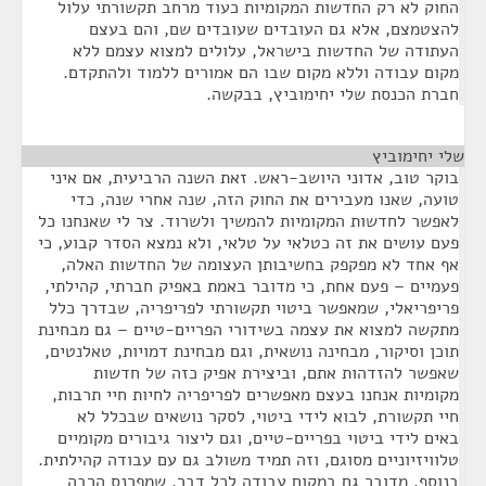
החוק לא רק החדשות המקומיות כעוד מרחב תקשורתי עלול
להצטמצם, אלא גם העובדים שעובדים שם, והם בעצם
העתודה של החדשות בישראל, עלולים למצוא עצמם ללא
מקום עבודה וללא מקום שבו הם אמורים ללמוד ולהתקדם.
חברת הכנסת שלי יחימוביץ, בבקשה.
שלי יחימוביץ
¶
בוקר טוב, אדוני היושב-ראש. זאת השנה הרביעית, אם איני
טועה, שאנו מעבירים את החוק הזה, שנה אחרי שנה, כדי
לאפשר לחדשות המקומיות להמשיך ולשרוד. צר לי שאנחנו כל
פעם עושים את זה כטלאי על טלאי, ולא נמצא הסדר קבוע, כי
אף אחד לא מפקפק בחשיבותן העצומה של החדשות האלה,
פעמיים – פעם אחת, כי מדובר באמת באפיק חברתי, קהילתי,
פריפריאלי, שמאפשר ביטוי תקשורתי לפריפריה, שבדרך כלל
מתקשה למצוא את עצמה בשידורי הפריים-טיים – גם מבחינת
תוכן וסיקור, מבחינה נושאית, וגם מבחינת דמויות, טאלנטים,
שאפשר להזדהות אתם, וביצירת אפיק כזה של חדשות
מקומיות אנחנו בעצם מאפשרים לפריפריה לחיות חיי תרבות,
חיי תקשורת, לבוא לידי ביטוי, לסקר נושאים שבכלל לא
באים לידי ביטוי בפריים-טיים, וגם ליצור גיבורים מקומיים
טלוויזיוניים מסוגם, וזה תמיד משולב גם עם עבודה קהילתית.
בנוסף, מדובר גם במקום עבודה לכל דבר, שמפרנס הרבה