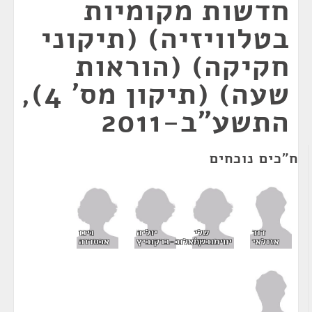
חדשות מקומיות
בטלוויזיה) (תיקוני
חקיקה) (הוראות
שעה) (תיקון מס' 4),
התשע"ב-2011
ח"כים נוכחים
שלי
יוליה
נינו
דוד
יחימוביץ'
שמאלוב-ברקוביץ
אבסדזה
אזולאי