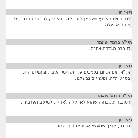
ניצן חן
¶
לחבר את הערוץ שעדיין לא נולד, ובעיניי, זה יהיה בגדר נס
אם הוא יעלה- - -
היו"ר כרמל שאמה
¶
זו כבר הגדרה אחרת.
ניצן חן
¶
אל"ף, אם אנחנו נסמכים על תקדימי העבר, פעמיים היינו
בסרט הזה, ופעמיים נכשלנו.
היו"ר כרמל שאמה
¶
הסתברות גבוהה שהוא לא יעלה לאוויר, למיטב הערכתך.
ניצן חן
¶
גם נס, צריך שמעשי אדם יתחברו לנס.