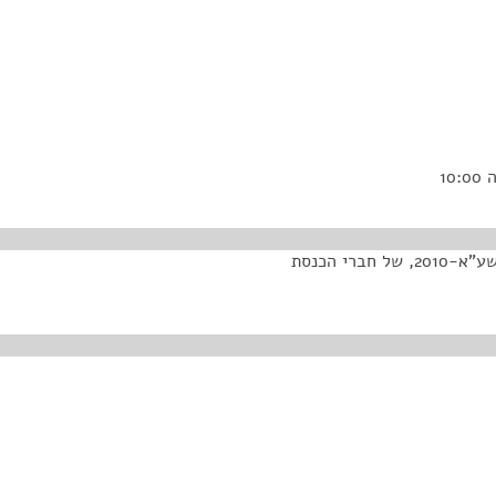
הצעת חוק נגישות לדיווח על נהיגה מסוכנת בחברות, התשע"א-2010, של חברי הכנסת