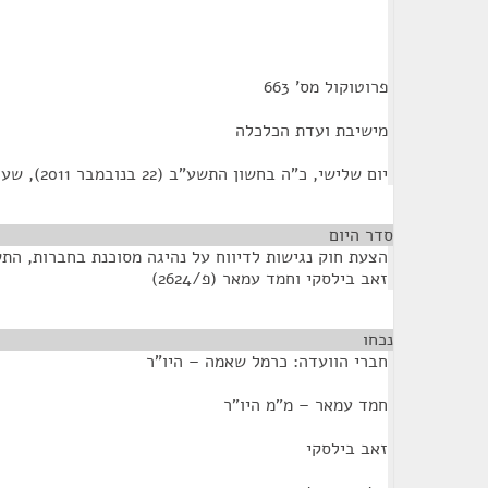
פרוטוקול מס' 663
מישיבת ועדת הכלכלה
יום שלישי, כ"ה בחשון התשע"ב (22 בנובמבר 2011), שעה 10:00
סדר היום
זאב בילסקי וחמד עמאר (פ/2624)
נכחו
¶
חברי הוועדה: כרמל שאמה – היו"ר
חמד עמאר – מ"מ היו"ר
זאב בילסקי