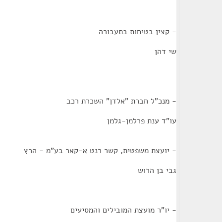
- קצין בטיחות בתעבורה
שי דהן
- מנכ"ל חברת "אלדן" השכרת רכב
עו"ד ענת פרלמן-גלמן
- יועצת משפטית, קשר רנט א-קאר בע"מ - הרץ
גבי בן הרוש
- יו"ר מועצת המובילים והמסיעים