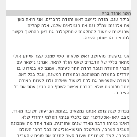
השר אהוד ברק
¶
בוקר טוב. תודה ליושב ראש ותודה לחברים. אני רואה כאן
את אלמנות צה"ל וגם את הגמלאים שלנו. אלה קהלים
שרגישים שמאוד להחלטות שתתקבלנה גם כאן בהמשך בקשר
לתקציב הביטחון השנה.
אני ביקשתי מהיושב ראש שלאחר סטייטמנט קצר שייתן אולי
מתאר כללי של הדברים שאני הולך לתאר, אנחנו נישאר עם
חברי הוועדה ונוכל לרדת יותר לעומק, אמנם לא בפירוט בו
יורדים בוועדה המשותפת ובוועדות המשנה, אבל בכל זאת
בצורה שתאפשר גם לכם לשאול שאלות ולנו לענות בצורה
יותר מפורטת שלא בהכרח אפשר לשתף בה בזמן אמת את כל
הציבור.
בפרוס שנת 2012 אנחנו נמצאים בצומת הכרעות חשובה מאוד.
מצב גיאו-אסטרטגי וגם כלכלי פנימי ועולמי ייחודי שלא
ראינו כמוהו הרבה מאוד שנים אחורנית. מצד אחד מה שמכונה
האביב הערבי, הטלטלה הגיאו-פוליטית בכל רחבי העולם
הערבי, לצד השינויים שעוד קשה לחזות את סופם שהאביב