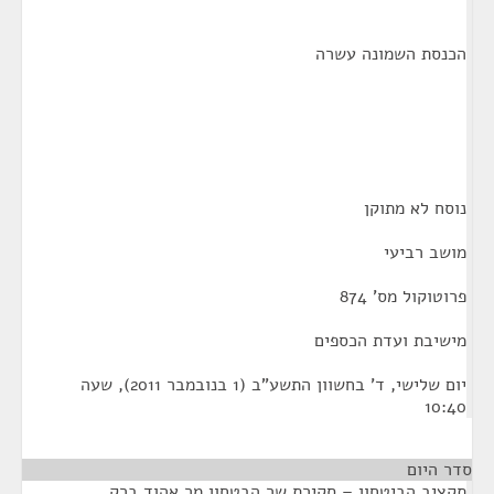
הכנסת השמונה עשרה
נוסח לא מתוקן
מושב רביעי
פרוטוקול מס' 874
מישיבת ועדת הכספים
יום שלישי, ד' בחשוון התשע"ב (1 בנובמבר 2011), שעה
10:40
סדר היום
תקציב הביטחון – סקירת שר הבטחון מר אהוד ברק