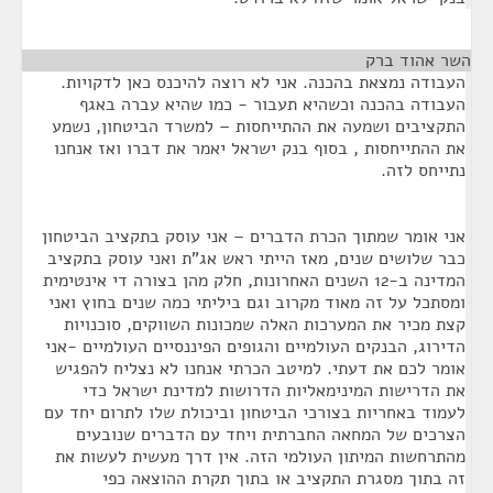
השר אהוד ברק
¶
העבודה נמצאת בהכנה. אני לא רוצה להיכנס כאן לדקויות.
העבודה בהכנה וכשהיא תעבור - כמו שהיא עברה באגף
התקציבים ושמעה את ההתייחסות – למשרד הביטחון, נשמע
את ההתייחסות , בסוף בנק ישראל יאמר את דברו ואז אנחנו
נתייחס לזה.
אני אומר שמתוך הכרת הדברים – אני עוסק בתקציב הביטחון
כבר שלושים שנים, מאז הייתי ראש אג"ת ואני עוסק בתקציב
המדינה ב-12 השנים האחרונות, חלק מהן בצורה די אינטימית
ומסתכל על זה מאוד מקרוב וגם ביליתי כמה שנים בחוץ ואני
קצת מכיר את המערכות האלה שמכונות השווקים, סוכנויות
הדירוג, הבנקים העולמיים והגופים הפיננסיים העולמיים -אני
אומר לכם את דעתי. למיטב הכרתי אנחנו לא נצליח להפגיש
את הדרישות המינימאליות הדרושות למדינת ישראל כדי
לעמוד באחריות בצורכי הביטחון וביכולת שלו לתרום יחד עם
הצרכים של המחאה החברתית ויחד עם הדברים שנובעים
מהתרחשות המיתון העולמי הזה. אין דרך מעשית לעשות את
זה בתוך מסגרת התקציב או בתוך תקרת ההוצאה כפי