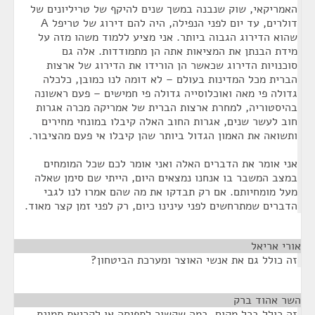
האמריקאי, שוק שנבנה במשך שנים להיקף של טריליונים של
דולרים, עד יום לפני הנפילה, היה להם דירוג של טריפל A
שהוא הדירוג הגבוה ביותר. אני מציע ללמוד משהו מזה על
מידת הבנתן את המציאות אתה הן מתמודדות. אלה גם
סוכנויות הדירוג שכאשר הן הורידו את הדירוג של ארצות
הברית מכל המדינות בעולם – לא דומה לנו כמובן, כלכלה
גדולה פי מאה ואוכלוסייה גדולה פי חמישים – פעם ראשונה
בהיסטוריה, למחרת ארצות הברית של אמריקה מכרה אגרות
חוב לעשר שנים, אגרות החוב האלה קיבלו במונחי מחירים
ותשואה את האמון הגדול ביותר שהן קיבלו אי פעם מהציבור.
אני אומר את הדברים האלה ואני אומר לכם שכל המומחים
במצב המשבר בו אנחנו נמצאים היום, הייתי שם סימן שאלה
מעל מומחיותם. אם רק תבדקו את מה שהם אמרו לנו לגבי
הדברים שמתרחשים לפני עינינו כיום, רק לפני זמן קצר מאוד.
אורי אריאל
¶
זה כולל גם את אנשי האוצר ומערכת הביטחון?
השר אהוד ברק
¶
זה כולל בכל מקום. במה שקשור לתפיסה או לקריאת תמונת