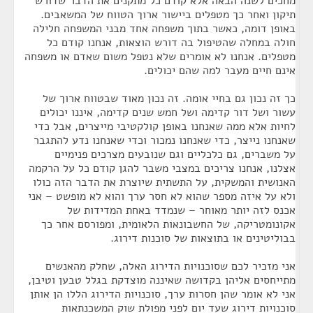
מחכים לשנה הבאה אלא קודם כל מתקנים את הדבר שדורש
תיקון ואחר כך מטפלים ביישור ארוך הטווח של המשאבים.
באופן דומה, כאשר בתוך משפחה אחד מבני המשפחה חלילה
חולה במחלה שהטיפול בה דורש הוצאות, אנחנו קודם כל
מטפלים. אנחנו לא אומרים שלא נטפל משום שאדם או משפחה
אינם חיים מעבר למה שהם יכולים.
כך זה נכון גם בחיי אומה. זה נכון מאוד שבטווח ארוך של
עשור ושל דור קדימה ושל חמש שנים קדימה, איננו יכולים
לחיות אלא ממה שאנחנו באופן קולקטיבי מייצרים, אבל כדי
שאנחנו נייצר, כדי שאנחנו נמכור וכדי שאנחנו נדע להתגבר
על משברים, גם כלכליים וגם שנובעים מצרכים פנימיים
אצלנו, אנחנו צריכים במצבי משבר להגן קודם כל על הרקמה
האנושית והמשקית, על התשתית שיוצרת את הדבר הזה כולו
ולא על איזה מספר שהוא לא חסר ערך והוא לא מופשט – אני
אכנס לזה יותר מאוחר – שנמדד באחת המדידות של
אקונומטריקה, של החשבונאות הלאומית, ומפורסם אחר כך
בבוליטינים או בתוצאות של סוכנות דירוג.
אני מזכיר לכם שסוכנויות הדירוג האלה, שחלק מהאנשים
מתייחסים אליהן בקדושה שאיננה מוצדקת בגלל טבען וטיבן,
אני לא אומר שהן חסרות ערך, סוכנויות הדירוג הללו הן אותן
סוכנויות דירוג שעד יום לפני מפולת שוק המשכנתאות