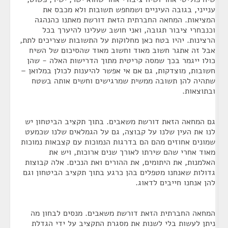
ענייני, בגובה העיניים ושמחפש תשובות ולא מכבס את
המציאות. המחאה החברתית הזאת דורשת מאתנו כהנהגה
וכנבחרי ציבור תגובה, ואני חושב שעלינו להיערך בכל
הרצינות. יהיו בטח כאן מחלוקות על התשובות שצריכים לתת,
אבל זה אתגר חשוב מאוד וחשוב מאוד שהסיכום של השיח
כולו ייגמר בכך שמסה קריטית מתוך הדרישות האלה - שהן
חשובות, מוצדקות, גם אם אי אפשר להיענות לכולן במלואן –
שתהיה להן תשובה ממשית שמרגישים וחשים אותה בשטח
ובתוצאות.
גם המחאה הזאת דורשת משאבים. בתוך תקציב הביטחון יש
לנו את העין שלנו על קבוצה, גם על הגמלאים שלנו שכמעט
שמונים אחוזים מהם הם בדרגות הנמוכות עם קצבאות נמוכות
מאוד אחרי שהם שירתו לאורך שנים ארוכות, ויש את
האלמנות, את היתומים, את ההורים ואת הנכים. אלה קבוצות
גדולות שאנחנו מטפלים בהן כרגע בתוך תקציב הביטחון וגם
להן אנחנו חייבים לדאוג.
המחאה החברתית הזאת דורשת משאבים. מנסים לבחון מה
ניתן לעשות בלי לשנות את מסגרת התקציב על ידי הגדלת