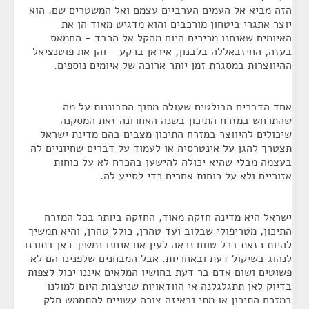
הזה מביא אל העמים הערביים עצמם ואל המשטרים שם. הוא
יוצר אתגרי ביטחון מורכבים והוא מדגיש מאוד הן את
האיומים שאנחנו מכירים היום מהקל אל הכבד - החמאס
בעזה, החיזבאללה בלבנון, איראן ברקע - והן את פוטנציאל
ההיווצרות במסגרת זמן יותר ארוכה של איומים נוספים.
אחד הדברים הבולטים שעולה מתוך התבוננות על מה
שהתרחש במזרח התיכון בשנה האחרונה זאת המסקנה
שיכולים להיווצר במזרח התיכון מצבים בהם מדינת ישראל
תצטרך להגן על אינטרסיה או לעמוד על דברים שחיוניים לה
בעצמה מבלי שהיא יכולה להישען בהכרח לא על כוחות
אזוריים ולא על כוחות אחרים כדי לסייע לה.
ישראל היא מדינה חזקה מאוד, החזקה ביותר בכל המזרח
התיכון, מטריפולי שבלוב ועד טהרן, כולל טהרן, והיא תמשיך
להיות כזאת בכל טווח נראה לעין אם אנחנו נמשיך כאן בתוכנו
לנהוג בשיקול דעת ובאחריות. אבל המבחנים שלפנינו הם לא
פשוטים ושום אדם בר דעת בחושיו המלאים איננו יכול לצפות
בדיוק לאן תתגלגלנה אי הוודאויות שניצבות היום למולנו
במזרח התיכון או מתי ובאיזה צורה עשויים להתממש חלק