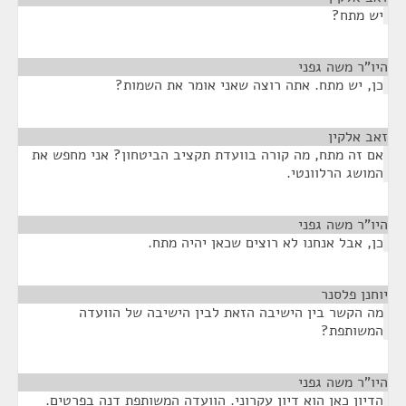
יש מתח?
היו"ר משה גפני
¶
כן, יש מתח. אתה רוצה שאני אומר את השמות?
זאב אלקין
¶
אם זה מתח, מה קורה בוועדת תקציב הביטחון? אני מחפש את
המושג הרלוונטי.
היו"ר משה גפני
¶
כן, אבל אנחנו לא רוצים שכאן יהיה מתח.
יוחנן פלסנר
¶
מה הקשר בין הישיבה הזאת לבין הישיבה של הוועדה
המשותפת?
היו"ר משה גפני
¶
הדיון כאן הוא דיון עקרוני. הוועדה המשותפת דנה בפרטים.