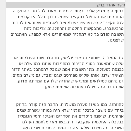
השר אהוד ברק
¶
בסוף הוא מגיע אלינו באופן שמזכיר מאוד לכל חברי הוועדה
הוותיקים את הטיפול בתקציב שנתי. בדרך כלל היו קוראים
לזה תקציב 2012 ועכשיו יש תקציב לשנתיים שקוראים לו דוח
טרכטנברג. מתבקשות החלטות וההחלטות צריכות לתת
תשובה קודם כל לא לתהליך שמאחורינו אלא למפגש האתגרים
שלפנינו.
גם המצב הביטחוני הגיאו-פוליטי, גם הדרישות הצודקות או
אלה שתמצאנה בסוף הבירור כמחייבות אותנו כממשלה או
ככנסת לפעולה, מתן תשובות אמת שנוכל להסתכל בעיני הדור
הצעיר שלנו, אותו שליש מפורסם שגם עובד, גם משלם מסים,
גם נרתם למילואים ומרגיש שהחוזה שלו עם המדינה סדוק.
את הדבר הזה יש לנו אחריות אמיתית לתקן.
להוותנו, כמו באיזו סערה מושלמת, הדבר הזה קורה בדיוק
ביחד עם משבר כלכלי עולמי שלא היה כמותו עשרות שנים
אחורנית, שישנה מיסודם את הסדרים ואפילו יחסי הגומלין
בכלכלה העולמית שנקבעו והתגבשו מאז מלחמת העולם
השנייה. זה משבר שלא היה כדוגמתו שמונים שנים מאז