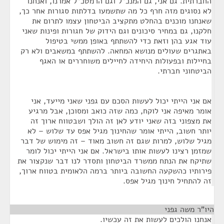
החברתית. גם אני, גם המנכ"ל וגם הרמטכ"ל אמרנו, ואנחנו
לא נסוגים מזה חרף כל מה שתשמעו בדלתות סגורות אחר כך,
שאנחנו מוכנים בהחלט מתקציב הביטחון עצמו לתרום את
חלקנו, גם במחיר סיכונים וגם הידוק של חגורות ופינות שאני
עוד אגע בהן וזאת כדי להשתתף באופן ממשי בטיפול
באתגרים שעולים מנושא המחאה. להשתתף במשאבים ולא רק
בחיילות ובפעולות היחידה לחיילים משוחררים או האגף
הביטחוני חברתי.
אם אני הייתי יכול לעשות הסכם עם גפני שאני מייעד, אני
אומר מאיפה אני לוקח, כמה שזה כואב ומסוכן, אבל מרגיע
את מצפוני בזה שאני יודע לאן זה הולך ושבטווח ארוך זה
יותר חשוב, הייתי אומר שהחינוך מגיל אפס עד שלוש – לא
מגיל שלוש, למרות שגם זה חשוב מאוד – זה מימוש של דבר
שמזמן רצינו לעשות אותו בישראל. אם אני הייתי יכול לומר
שתיקח את הנתח ממשרד הביטחון ותסדר לנו דבר שנקצור את
פירותיו כהשקעה החשובה ביותר ברמה הלאומית בטווח ארוך,
זה להתחיל חינוך מגיל אפס.
היו"ר משה גפני
¶
אנחנו הולכים לעשות את זה עכשיו.