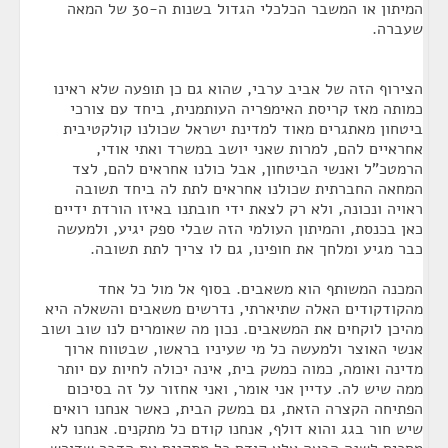
המיתון או המשבר הכלכלי הגדול בשנות ה-30 של המאה
שעברה.
הצירוף הזה של אביב ערבי, שהוא גם כן תופעה שלא ראינו
כמותה מאז קריסת האימפריה העותמנית, ביחד עם צורכי
ביטחון מאתגרים מאוד למדינת ישראל שכולנו קולקטיבית
אחראיים להם, למרות שאני יושב במשרד ואתי אודי,
הרמטכ"ל ואנשי הביטחון, אבל כולנו אחראים להם, לצד
המחאה החברתית שכולנו אחראים לתת לה ביחד תשובה
ראויה ונכונה, ולא רק לצאת ידי חובתנו באיזו הורדת ידיים
כאן בכנסת, והמיתון העולמי הזה שבלי ספק יגיע, ולמעשה
כבר מגיע ומלחך את חופינו, גם לו צריך לתת תשובה.
המכנה המשותף הוא משאבים. בסוף אל מול כל אחד
מהקודקודים האלה שתיארתי, נדרשים משאבים והשאלה היא
מהיכן לוקחים את המשאבים. נכון מה שאומרים לנו שוב ושוב
אנשי האוצר ולמעשה כל מי שעיניו בראשו, שבטווח ארוך
מדינה ואומה, כמוה כמשק בית, אינה יכולה לחיות עם יותר
ממה שיש לה. עדיין אני אומר, ואני אחזור על זה בסיכום
הפתיחה הקצרה הזאת, גם במשק הבית, כאשר אנחנו רואים
שיש חור בגג והוא דולף, אנחנו קודם כל מתקנים. אנחנו לא