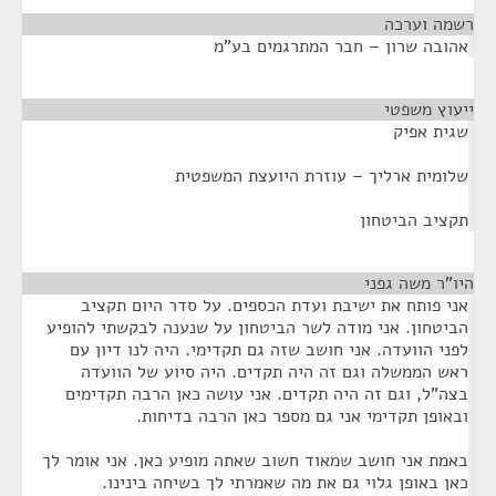
רשמה וערכה
¶
אהובה שרון – חבר המתרגמים בע"מ
ייעוץ משפטי
¶
שגית אפיק
שלומית ארליך – עוזרת היועצת המשפטית
תקציב הביטחון
היו"ר משה גפני
¶
אני פותח את ישיבת ועדת הכספים. על סדר היום תקציב
הביטחון. אני מודה לשר הביטחון על שנענה לבקשתי להופיע
לפני הוועדה. אני חושב שזה גם תקדימי. היה לנו דיון עם
ראש הממשלה וגם זה היה תקדים. היה סיוע של הוועדה
בצה"ל, וגם זה היה תקדים. אני עושה כאן הרבה תקדימים
ובאופן תקדימי אני גם מספר כאן הרבה בדיחות.
באמת אני חושב שמאוד חשוב שאתה מופיע כאן. אני אומר לך
כאן באופן גלוי גם את מה שאמרתי לך בשיחה בינינו.