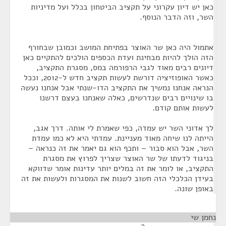
כאן יש דיון עקרוני על תקציב הביטחון בכלל ועל מדיניות
השר, וזה הדבר הנוסף.
אתמול היה כאן שר האוצר בפתיחת המושב וכמובן שבחורף
הזה הולך להיות מבחינת ועדת הכספים הולכים להתקיים כאן
דיונים רבים מאוד לגבי הרפורמה במס, מסגרת התקציב,
כאשר האופוזיציה דורשת לעשות תקציב חדש ל-2012, וככל
הנראה אנחנו נמשיך את התקציב הדו-שנתי אבל אנחנו נעשה
בו שינויים רבים שנדרשים, כאלה שאנחנו בעצם דרשנו
לעשות אותם קודם.
לך אדוני השר יש עמדה, כפי שאמרת לי אותה. דרך אגב,
הייתה לנו שיחה מאוד מעניינת. עמדתי היא לא כמו עמדת
השר, אבל הוא סבור – ותכף הוא גם יאמר את זה כנראה –
בניגוד לדעתו של שר האוצר שצריך לפרוץ את מסגרת
התקציב, או לומר את זה במלים יותר עדינות אומר שדווקא
בעידן הכלכלי הזה חשוב לשנות את המסגרות ולעשות את זה
באופן שונה.
נחמן שי
¶