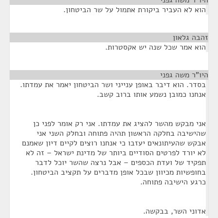
הוא לא העביר ביקורת אתמול על שר הביטחון.
זהבה גלאון
¶
הוא אמר שכל שנה יש אקסטרות.
היו"ר משה גפני
¶
בסדר. הוא דיבר באופן ענייני ושר הביטחון יאמר את עמדתו.
אנחנו כמובן נשמע אותו ברוב קשב.
אני מבקש מהשר להציג את עמדתו. אני רק אומר לפני כן
שהישיבה בחלקה הראשון תהיה פתוחה ובחלק השני אני
אבקש שהעיתונאים יעזבו כי אנחנו רוצים לקיים דיון שאמנם
לא יורד לפרטים הסודיים ביותר של מדינת ישראל – זה לא
תפקיד של ועדת הכספים – אבל נרצה שהשר יוכל לדבר
בחופשיות מכיוון שבכל אופן מדברים על תקציב הביטחון.
כרגע הישיבה פתוחה.
אדוני השר, בבקשה.