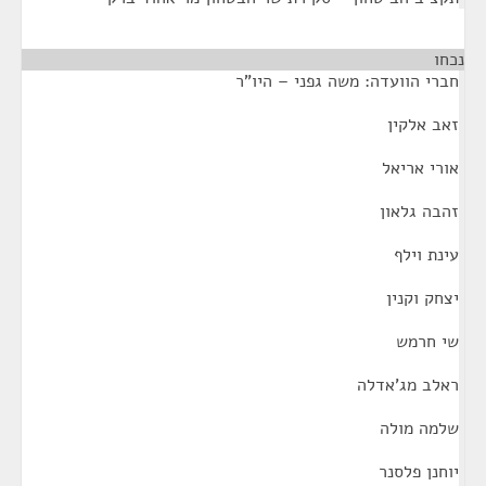
נכחו
¶
חברי הוועדה: משה גפני – היו"ר
זאב אלקין
אורי אריאל
זהבה גלאון
עינת וילף
יצחק וקנין
שי חרמש
ראלב מג'אדלה
שלמה מולה
יוחנן פלסנר