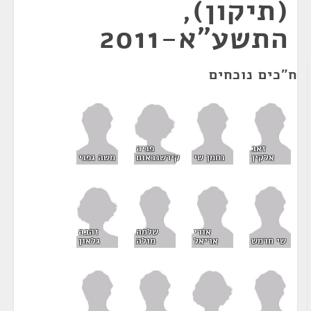
(תיקון),
התשע"א-2011
ח"כים נוכחים
פניה
זאב
קירשנבאום
אלקין
נחמן שי
משה גפני
זהבה
אורי
שלמה
גלאון
שי חרמש
אריאל
מולה