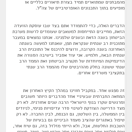
מהמבחנים שמתוארים תמיד בצורת תיאורים כלליים או
מופיעים בתוך התכנונים האופרטיביים של צה"ל.
הדברים האלה, כדי להתמודד אתם בצד שבו עוסקת הוועדה
הזאת, מחייבים התייחסות למשאבים שעומדים לרשות מערכת
הביטחון בשנה הזאת ובשנים שלפנינו. אנחנו נמצאים במעבר
מתוכנית רב שנתית שנקראת תפן, שאנחנו למעשה בשנתה
האחרונה בשנה הקרובה, ורוצים להיכנס אל התוכנית הרב
שנתית הבאה, חלמיש. אני עוד אסביר בישיבה הסגורה את
הדינמיקות המיוחדות של תקציב הביטחון ואת הממד הרב
שנתי ששונה בחלק מההיבטים שלו מהממד הרב שנתי
בתקציבי משרדים אחרים.
זה מפגש אחד. במקביל חווינו במהלך הקיץ האחרון את
המחאה החברתית שבעיניי אחד מהדברים היותר חשובים
ומרגשים שקרו בנוף הישראלי הרבה שנים אחורנית. לא רק
מצד הדרישה הצודקת לשינוי סדר עדיפויות פנימי, לניודים
בין הממשלה, בין השלטון, גם הכנסת, לבין החברה. לא רק
טיפול באתגרים שהציב מעמד הביניים גם בבעיות של
השכבות החלשות, אבל, ולא הייתי מזלזל בזה, גם שיח אחר,
שיח פוליטי אחר ושיח ציבורי אחר שהוא ישר, ישיר, פשוט,