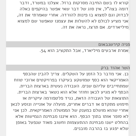
קורא לו בשם החיבה מסרקות ברזל. אצלנו במשרד, ודבר
דומה בצה"ל, אין סוג של דבר שאי אפשר בהיקפים כאלה
לבדוק וגם למצוא בו פינות להורדה. אחרי שאמרתי את זה,
אני מציע לכולם לא להשלות את עצמנו שאפשר שם למצוא
מיליארדים. אם תרצו, נראה את זה.
פניה קירשנבאום
¶
אמרת ארבעים מיליארד, אבל התקציב הוא 54.
השר אהוד ברק
¶
כן. אני מדבר כל הזמן על השקלים. צריך להבין שהכסף
האמריקאי הוא כסף שמושקע בעיקרו בפרויקטים ארוכי טווח
שמתחייבים עליהם שנים. העבודה נעשית בארצות הברית.
הכסף לא מגיע לכאן וחוזר אלא הוא נשאר בארצות הברית.
התוצאות של העבודה הזאת, נגיד פלטפורמה עיקרית או
חימוש מתקדם או דברים אחרים, מועלה על אונייה ונוסע לכאן
אחרי שהוא מושלם כמענק של הממשלה האמריקאית. לכן אני
לא סופר אותו בתוך הכסף. הוא איננו מבחינת הגמישות אלא
בהחלט ישנו מבחינת ההתעצמות וחשוב מאוד שנפעל באופן
שלא יפגע בו בהרבה מובנים.