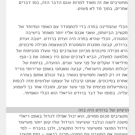
מחשיבים את זה מאוד למרות שגם הדבר הזה, כמו דברים
אחרים, בתוך סד לא פשוט.
הכלי שהמדינה בחרה כדי להתמודד עם האופי המיוחד של
תקציב הביטחון, שאני אכנס אליו יותר מאוחר בישיבה
הסגורה, הכלי שהיא בחרה היה ועדת ברודט. ישבה ועדת
ברודט, קבעה מסגרת והמסגרת לכשעצמה מכילה סיכונים.
היא מכילה סיכונים מכיוון שהצרכים כפי שעלו מהניתוח של
מלמטה למעלה, הביא לצרכים שהם היו באותה עת כ-150
מיליארד שקלים על פני עשר שנים. הוועדה, בניתוח של
יכולות המשק הישראלי, קבעה שאנחנו באופן שרירותי נוריד
את זה רק למאה וחמישים נשאיר בצד ונגלם אותם בצורה
אחרת בסיכונים. אנחנו קיבלנו על עצמנו שלושים מזה לכסות
בהתייעלות פנימית על פני עשר שנים, ותוכלו אחר כך לשמוע
עליה. בסופו של דבר ברודט הריאלי הוא הכלי האמיתי.
הרעיון של ברודט היה כזה
¶
מקציבים סכום מסוים, הוא יכול אפילו לגדול באופן ריאלי
משנה לשנה ובלבד ששיעור הגידול שלו קטן יותר משיעור
גידול התוצר ומשיעור גידול התקציב, ולכן בהכרח – למי
שעושה את החשבון עם המונה-מכנה בראש – נתח תקציב