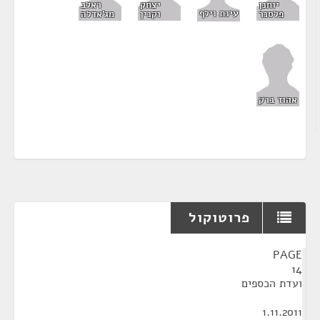
יוחנן
יצחק
ראלב
עינת וילף
פלסנר
וקנין
מג'אדלה
אהוד ברק
פרוטוקול
¶
PAGE
14
ועדת הכספים
1.11.2011