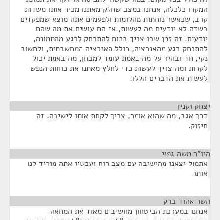
המקרו כלכלה, אנחנו במצב שחלק מאתנו מכיר אותו משדות
קרב, שכאשר נוחתות מהלומות ולפעמים אתה מוצא שמפקדים
בשדה לא יודעים מה לעשות, אז הם עושים את מה שהם
יודעים. זה זמן שבו צריך בכוח להתרחק לרגע מהתמונה,
להתרחק רגע מהאנרציה, כולל האנרציה המחשבתית, ולחשוב
נקי, חד ובהיר על מה באמת עומד למבחן, מה באמת יכול
לקרות ומה צריך לעשות כדי לחלץ מאתנו את כוחות הנפש
לעשות את הדברים הללו.
יצחק וקנין
¶
דרך אגב, מה שהוא אומר, צריך לקחת אותו לישיבה. זה
חיזוק.
היו"ר משה גפני
¶
אתמול יצאנו מהישיבה עם מצב רוח ועכשיו אתה מוריד לנו
אותו.
השר אהוד ברק
¶
אנחנו במערכת הביטחון מחשיבים מאוד את המחאה