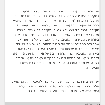
יש ויכוח על תקציב הביטחון שהוא יורד לעצם הבעיה
בתקציב המדינה שמתפקידנו לטפל בו. יש כאן חברים רבים
שמעלים טענות למה משנים באופן כל כך דרמטי את התקציב
בכל מה שקשור לתקציב הביטחון, כאשר אנחנו מאשרים
תקציב, ובמיוחד עכשיו שאישרו תקציב דו-שנתי. בעצם
אנחנו לא יודעים. תקציב הביטחון גדל כל הזמן מבלי שיש
בקרה על מסגרת התקציב, כאילו עובדים עלינו. אומרים
שתקציב המדינה עומד על סכום מסוים, כאשר מדובר על
מיליארדים רבים שמתווספים במהלך השנה ואין לגביהם
ביקורת תקציבית שהוועדה חייבת על פי החוק ועל פי התקנון
לפקח. מכאן גם המתח שנוצר בתקופה האחרונה או אפילו
בשנה-שנתיים האחרונות בין ועדת הכספים לבין משרד
הביטחון.
יש חשיבות רבה להופעה שלך כאן כדי להסביר את הנושאים
הללו. כמובן אנחנו לא ניכנס לפרטים בהם דנה הוועדה
המשותפת של ועדת הכספים וועדת החוץ והביטחון.
זאב אלקין
¶