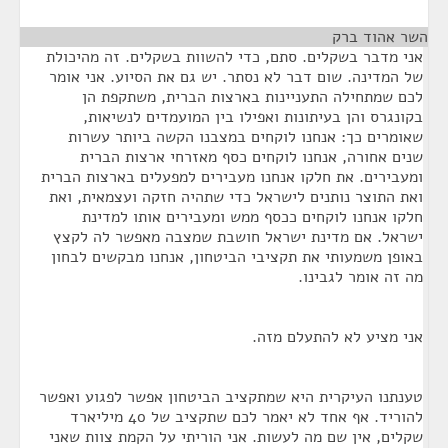
השר אהוד ברק
¶
אני מדבר בשקלים. סתם, כדי להשוות בשקלים. זה מהיכולת
של המדינה. שום דבר לא נסתר. יש גם את הסיוע. אני אומר
לכם שמתחילה התעניינות בארצות הברית, משתקפת הן
בקונגרס והן בעיתונות ואפילו בין המועמדים לנשיאות,
שאומרים כך: אנחנו לוקחים במצבנו הקשה ביותר עשרות
שנים אחורה, אנחנו לוקחים כסף מאזרחי ארצות הברית
ומעבירים. את חלקו אנחנו מעבירים למפעלים בארצות הברית
ואת התוצר נותנים לישראל כדי שתהיה חזקה ועצמאית, ואת
חלקו אנחנו לוקחים ככסף ממש ומעבירים אותו למדינת
ישראל. אם מדינת ישראל חושבת שמצבה מאפשר לה לקצץ
באופן משמעותי את תקציבי הביטחון, אנחנו מבקשים לבחון
מה זה אומר לגבינו.
אני מציע לא להתעלם מזה.
טענתנו העיקרית היא שמתקציב הביטחון אפשר לפגוע ואפשר
להוריד. אף אחד לא יאמר לכם שתקציב של 40 מיליארד
שקלים, אין שם מה לעשות. אני הוריתי על הקמת צוות שאני