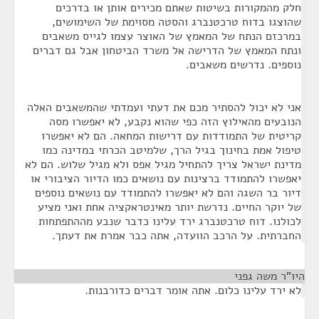
חלק מהמקורות בשיטות שאתם מכירים אותן או בדרכים
שהוצגו בדוח טרכטנברג והסטה מסוימת של השימושים,
במרכזם הנתח של המאמץ של האוצר עצמו לגייס משאבים
ונתח המאמץ של הדרישה אל משרד הביטחון אבל גם דברים
נוספים. נדרשים משאבים.
אני לא יכול להסתיר מכם את דעתי ועמדתי שהמשאבים האלה
הנובעים מהאילוץ הזה כפי שהוא נקבע, לא יאפשרו מסה
קריטית של התמודדות עם דרישות המחאה. הם לא יאפשרו
טיפול אמת בחינוך בגיל הרך, שלמיטב הכרתי במדינה כמו
מדינת ישראל צריך להתחיל מגיל אפס ולא מגיל שלוש. הם לא
יאפשרו להתמודד ברצינות עם נושאים כמו הדיור הציבורי או
דיור בר השגה והם לא יאפשרו להתמודד עם נושאים נוספים
של יוקר החיים. נדרשת יותר מאינטראקציה אחת ואני מציע
לכולנו. דוח טרכטנברג ירד עלינו כדבר שנבע מההתפתחות
החברתית. על הרכב הוועדה, אתה כבר אמרת את דעתך.
היו"ר משה גפני
¶
לא ירד עלינו כלום. אתה אומר דברים כדורבנות.