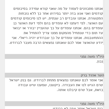
אנחנו מתכוונים לעמוד על מה שאני קורא עמידה בסיכומים
קודמים ואני אגע בזה יותר בפירוט אחר כך ללא נוכחות
התקשורת. אנחנו עובדים רב שנתית. יש לנו סיכומים קודמים
עם האוצר. לפי דעתנו לא עומדים בהם ולפי דעת האוצר כן
עומדים בהם. אנחנו עומדים על כך שהעניין יבורר או יבואר
עד תום כדי שנתחיל מהמקום ממנו צריך להתחיל את
ההתחשבנות. אנחנו עומדים על כך שברודט יהיה ריאלי. אני
יודע שהאוצר אמר לכם שאנחנו נמצאים הרבה מעבר לברודט.
היו"ר משה גפני
¶
נכון.
השר אהוד ברק
¶
אני אומר לכם שאנחנו נמצאים מתחת לברודט. גם בנק ישראל
טרם הגיש לנו את העבודה. ביקשנו, שמענו שיש עבודה
כזאת, אבל טרם קיבלנו אותה.
היו"ר משה גפני
¶
בנק ישראל אומר שזה לא ברודט.