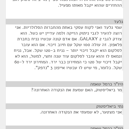
ההחזרים שהוא יקבל מאותו מפעיל.
גלעד
¶
שמי גלעד ואני לקוח עסקי באחת מהחברות הסלולריות. אני
רוצה להעיר לגבי ניתוק הזיקה ולמה עדיין יש כשל. הוא
צודק לגבי GALAXY 2. אם אדם קונה עכשיו נניח בחברת
פלאפון. זה עולה 100 שקל עם חיוב זיכוי. אם הוא עובר
לסלקום הוא יקבל זיכוי יותר – נניח ב-120 שקל. אבל, נניח
ונמאס לו והוא עובר לסלקום עוד שנה וחצי, למשל, הוא לא
יקבל זיכוי של 120 כי המחירון כבר ירד. המחירון ירד ל-60
שקל. כלומר, מי שיש לו עכשיו אייפון 3 "נדפק".
היו"ר כרמל שאמה
¶
מר ביאליסטוק, האם שמעת את הנקודה האחרונה?
נתי ביאליסטוק
¶
אני מצטער, לא שמעתי את הנקודה האחרונה.
היו"ר כרמל שאמה
¶