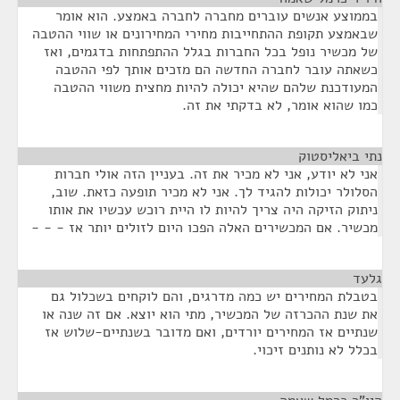
בממוצע אנשים עוברים מחברה לחברה באמצע. הוא אומר
שבאמצע תקופת ההתחייבות מחירי המחירונים או שווי ההטבה
של מכשיר נופל בכל החברות בגלל ההתפתחות בדגמים, ואז
כשאתה עובר לחברה החדשה הם מזכים אותך לפי ההטבה
המעודכנת שלהם שהיא יכולה להיות מחצית משווי ההטבה
כמו שהוא אומר, לא בדקתי את זה.
נתי ביאליסטוק
¶
אני לא יודע, אני לא מכיר את זה. בעניין הזה אולי חברות
הסלולר יכולות להגיד לך. אני לא מכיר תופעה כזאת. שוב,
ניתוק הזיקה היה צריך להיות לו היית רוכש עכשיו את אותו
מכשיר. אם המכשירים האלה הפכו היום לזולים יותר אז - - -
גלעד
¶
בטבלת המחירים יש כמה מדרגים, והם לוקחים בשכלול גם
את שנת ההכרזה של המכשיר, מתי הוא יוצא. אם זה שנה או
שנתיים אז המחירים יורדים, ואם מדובר בשנתיים-שלוש אז
בכלל לא נותנים זיכוי.