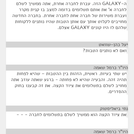
ה-GALAXY הזה. עברת לחברה אחרת, אתה ממשיך לשלם
לחברה א' את אותם תשלומים בדומה למצב בו קנית מקרר
ועברת משירות של חברה אחת לחברה אחרת. בחברה החדשה
מחויבים לקלוט אותך עם אותן הטבות שהיו נותנים ללקוחות
שלהם לו היו קונים GALAXY אצלם.
יעל כהן-שוואט
¶
ואם לא נותנים הטבות?
היו"ר כרמל שאמה
¶
יש שתי בעיות. ראשית, הזהות בין ההטבות – שהיא לפחות
תהיה זהה. והבעיה שהיא לא פחותה - ברגע שאתה עוזב אתה
מחויב לשלם בתשלומים את ציוד הקצה. את זה קבענו בחוק
ההסדרים.
נתי ביאליסטוק
¶
את ציוד הקצה הוא ממשיך לשלם בתשלומים לחברה - - -
היו"ר כרמל שאמה
¶