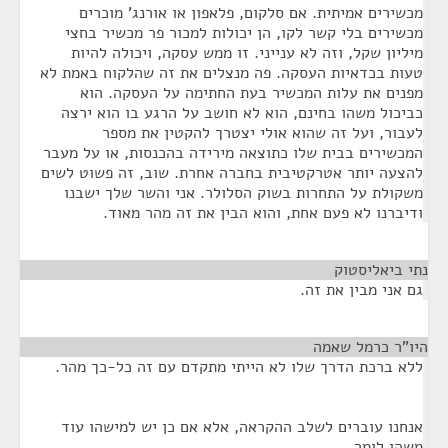
מכשירים אמיתית. אם סלקום, פלאפון או אורנג' מוכרים
מכשירים בלי קשר לקו, הן יכולות למכור פר מכשיר בחצי
מיליון שקל, וזה לא ענייני. זו ממש עסקה, ויכולה להיות
טעות בכדאיות העסקה. פה מנצלים את זה שהלקוח באמת לא
מפנים את עלות המכשיר בעת החתימה על העסקה. הוא
כביכול משהו בחינם, הוא לא חושב על הרגע בו הוא ירצה
לעבור, ועל זה שהוא אולי יצטרך להקטין את מספר
המכשירים בבית שלו כתוצאה מירידה בהכנסות, או על מעבר
להצעה יותר אטרקטיבית בחברה אחרת. שוב, זה פשוט לשים
משקולת על התחרות בשוק הסלולר. אני והשר שלך ישבנו
ודיברנו לא פעם אחת, והוא הבין את זה מהר מאוד.
נתי ביאליסטוק
¶
גם אני מבין את זה.
היו"ר כרמל שאמה
¶
ללא ברכת הדרך שלו לא הייתי מתקדם עם זה כל-כך מהר.
אנחנו עוברים לשלב ההקראה, אלא אם כן יש למישהו עוד
משהו לומר.