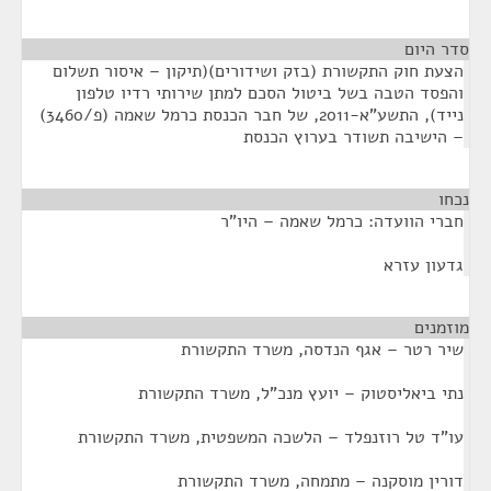
סדר היום
הצעת חוק התקשורת (בזק ושידורים)(תיקון – איסור תשלום
והפסד הטבה בשל ביטול הסכם למתן שירותי רדיו טלפון
נייד), התשע"א-2011, של חבר הכנסת כרמל שאמה (פ/3460)
– הישיבה תשודר בערוץ הכנסת
נכחו
¶
חברי הוועדה: כרמל שאמה – היו"ר
גדעון עזרא
מוזמנים
¶
שיר רטר – אגף הנדסה, משרד התקשורת
נתי ביאליסטוק – יועץ מנכ"ל, משרד התקשורת
עו"ד טל רוזנפלד – הלשכה המשפטית, משרד התקשורת
דורין מוסקנה – מתמחה, משרד התקשורת