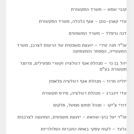
קובי שמש – משרד התקשורת
עדי קאהן-גונן - אגף כלכלה, משרד התקשורת
דנה נויפלד – משרד המשפטים
עו"ד חנה טירי – יועצת משפטית של הרשות לצרכן, משרד
התעשייה, המסחר והתעסוקה
יהל בן נר – מנהלת אגף רגולציה וקשרי מפעילים, פרטנר
תקשורת בע"מ
יוליה מרוז – מנהלת אגף רגולציה פלאפון
עדי וינברג – מנהלת רגולציה, מירס תקשורת
דורי צ'יקו – מנהל תחום ממשל, סלקום
עו"ד יעל כהן-שוואט – יועצת משפטית, המועצה לצרכנות
גלעד – לקוח עסקי באחת החברות הסלולריות