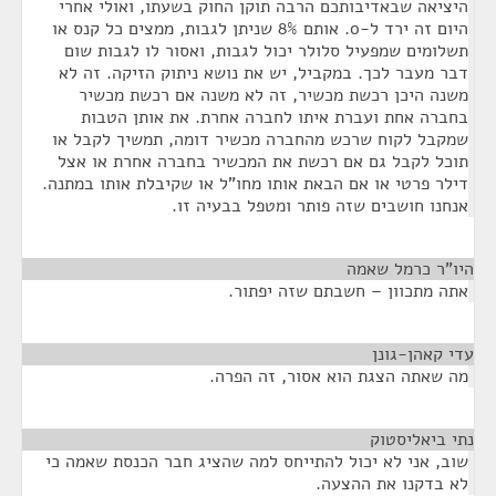
היציאה שבאדיבותכם הרבה תוקן החוק בשעתו, ואולי אחרי
היום זה ירד ל-0. אותם 8% שניתן לגבות, ממצים כל קנס או
תשלומים שמפעיל סלולר יכול לגבות, ואסור לו לגבות שום
דבר מעבר לכך. במקביל, יש את נושא ניתוק הזיקה. זה לא
משנה היכן רכשת מכשיר, זה לא משנה אם רכשת מכשיר
בחברה אחת ועברת איתו לחברה אחרת. את אותן הטבות
שמקבל לקוח שרכש מהחברה מכשיר דומה, תמשיך לקבל או
תוכל לקבל גם אם רכשת את המכשיר בחברה אחרת או אצל
דילר פרטי או אם הבאת אותו מחו"ל או שקיבלת אותו במתנה.
אנחנו חושבים שזה פותר ומטפל בבעיה זו.
היו"ר כרמל שאמה
¶
אתה מתכוון – חשבתם שזה יפתור.
עדי קאהן-גונן
¶
מה שאתה הצגת הוא אסור, זה הפרה.
נתי ביאליסטוק
¶
שוב, אני לא יכול להתייחס למה שהציג חבר הכנסת שאמה כי
לא בדקנו את ההצעה.