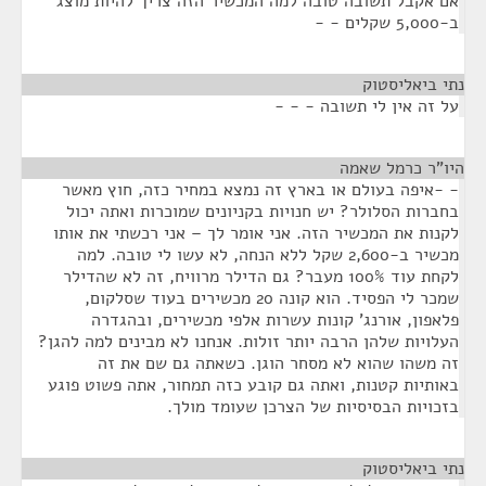
אם אקבל תשובה טובה למה המכשיר הזה צריך להיות מוצג
ב-5,000 שקלים - -
נתי ביאליסטוק
¶
על זה אין לי תשובה - - -
היו"ר כרמל שאמה
¶
- -איפה בעולם או בארץ זה נמצא במחיר כזה, חוץ מאשר
בחברות הסלולר? יש חנויות בקניונים שמוכרות ואתה יכול
לקנות את המכשיר הזה. אני אומר לך – אני רכשתי את אותו
מכשיר ב-2,600 שקל ללא הנחה, לא עשו לי טובה. למה
לקחת עוד 100% מעבר? גם הדילר מרוויח, זה לא שהדילר
שמכר לי הפסיד. הוא קונה 20 מכשירים בעוד שסלקום,
פלאפון, אורנג' קונות עשרות אלפי מכשירים, ובהגדרה
העלויות שלהן הרבה יותר זולות. אנחנו לא מבינים למה להגן?
זה משהו שהוא לא מסחר הוגן. כשאתה גם שם את זה
באותיות קטנות, ואתה גם קובע כזה תמחור, אתה פשוט פוגע
בזכויות הבסיסיות של הצרכן שעומד מולך.
נתי ביאליסטוק
¶