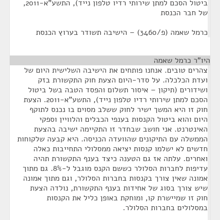
ביטול הסכם למתן שירותי רדיו טלפון נייד), התשע"א-2011,
של חבר הכנסת
כרמל שאמה (פ/3460) – הישיבה תשודר בערוץ הכנסת
היו"ר כרמל שאמה
¶
צהרים טובים. אנחנו פותחים את הישיבה השלישית היום של
ועדת הכלכלה. על סדר-היום הצעת חוק התקשורת בזק
ושידורים (תיקון – איסור תשלום והפסד הטבה בשל ביטול
הסכם למתן שירותי רדיו טלפון נייד), התשע"א-2011. הצעת
חוק זו היא המשך ישיר לחוק ששלב מסוים בו נכנס לתוקף
היום והוא ביטול הקנסות בענפי הכבלים והלוויין וספקי
האינטרנט. אני חושב שבחדר זו התקיימה ישיבה בהצעת
הממשלה עם התיקונים שהוועדה הכניסה. היא קבעה שלקוחות
חדשים לא ישלמו קנסות יציאה ממסלולי התחייבות כאלה
ואחרים. עלתה אז גם הטענה כיצד בענף התקשורת תהיה
עדיפות לחברות הסלולר כששם הקנס מוגבל ל-8%. גם מתוך
אמונה שאין צורך בקנסות בחברות הסלולר, וגם מתוך אמונה
שיש צורך בסוג של אחידות בענף התקשורת, נולדה הצעת
חוק זו שמיישרת קו, ומוחקת באופן כליל את הקנסות
במסלולים בחברות הסלולר.