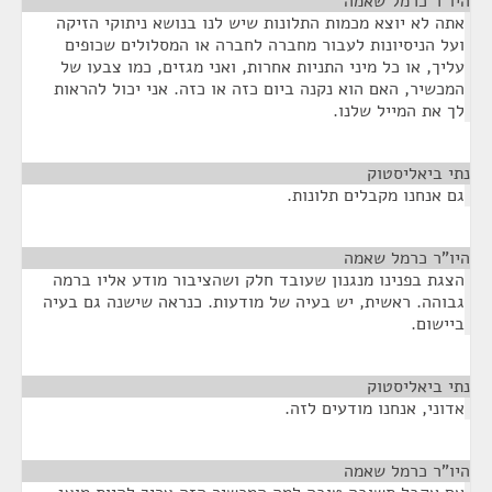
היו"ר כרמל שאמה
¶
אתה לא יוצא מכמות התלונות שיש לנו בנושא ניתוקי הזיקה
ועל הניסיונות לעבור מחברה לחברה או המסלולים שכופים
עליך, או כל מיני התניות אחרות, ואני מגזים, כמו צבעו של
המכשיר, האם הוא נקנה ביום כזה או כזה. אני יכול להראות
לך את המייל שלנו.
נתי ביאליסטוק
¶
גם אנחנו מקבלים תלונות.
היו"ר כרמל שאמה
¶
הצגת בפנינו מנגנון שעובד חלק ושהציבור מודע אליו ברמה
גבוהה. ראשית, יש בעיה של מודעות. כנראה שישנה גם בעיה
ביישום.
נתי ביאליסטוק
¶
אדוני, אנחנו מודעים לזה.
היו"ר כרמל שאמה
¶