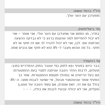
היו"ר כרמל שאמה
¶
תתעדכן עם השר שלך.
נתי ביאליסטוק
¶
בסדר, מן הסתם אני אתעדכן עם השר שלי. אני אומר – אני
לא יכול להתייחס למה שהצגת כרגע כי לא נבדקה ההצעה
שניתנת שם. לכן, אני לא יכול להגיד לך אם זה חוקי או לא
חוקי. כל מה שהוא מעבר ל-8% הוא לא חוקי אם גובים אותו.
טל רוזנפלד
¶
כבר היום בסעיף 51א לחוק כפי שעבר בחוק ההסדרים כתוב:
תשלום, לרבות החזר הטבה שניתנה למנוי בעת ההתקשרות
עם בעל הרישיון או במהלך תקופת ההתקשרות. אחר כך
הסעיף אומר שכשהמנוי מבטל, אי-אפשר לגבות ממנו. ה-8%
כולל גם את זה. זאת אומרת, אם נתתי הטבה של 3,000
שקלים, אני לא יכולה עכשיו לגבות את כולה, - - -
היו"ר כרמל שאמה
¶