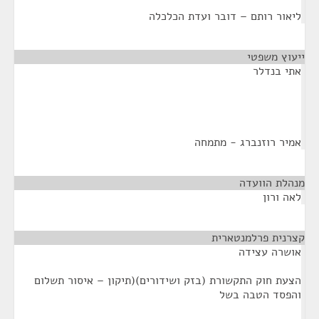
ליאור רותם – דובר ועדת הכלכלה
ייעוץ משפטי
¶
אתי בנדלר
אמיר רוזנברג - מתמחה
מנהלת הוועדה
¶
לאה ורון
קצרנית פרלמנטארית
¶
אושרה עצידה
הצעת חוק התקשורת (בזק ושידורים)(תיקון – איסור תשלום
והפסד הטבה בשל