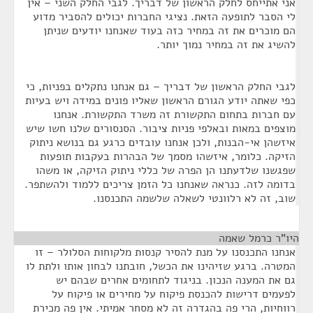
אני אתייחס לחלק הראשון של דבריך. לגבי החלק השני – אין
לי הסבר לתופעה הזאת. נציגי החברות יכולים להסביר מדוע
הם מוכרים את זה במחיר כזה בעוד שאנחנו יודעים שניתן
להשיג את זה במחיר נמוך יותר.
לגבי החלק הראשון של דבריך – גם אנחנו נתקלים בפניות, כי
כפי שאתה יודע הגורם הראשון שאליו פונים במידה ויש בעיות
עם חברות בתחום התקשורת זה משרד התקשורת. אנחנו
מוצפים במאות ובאלפי פניות ציבור. הסנסורים שלנו חשו שיש
איזשהן אי-הבנות, ולכן אנחנו עובדים כרגע גם בנושא ניתוק
הזיקה. כלומר, איזשהו מסמך של הבהרות בעקבות תופעות
שפגשנו שלדעתנו הן הפרה של כללי ניתוק הזיקה, או משהו
בדומה לזה. כנראה שאנחנו כל הזמן צריכים ללמוד ולהשתפר.
שוב, זה לא רלוונטי לשאלה שלשמה התכנסנו.
היו"ר כרמל שאמה
¶
אנחנו התכנסנו על מנת להסיר קנסות מלקוחות הסלולר – זו
המטרה. ברגע שזיהינו את הכשל, חובתנו לבחון אותו ולתת לו
גם את המענה הנכון. בניגוד לתחומים אחרים שבהם יש
לפעמים דרישות להכנסת פיקוח על מחירים או פיקוח על
רווחיות, הרי פה בהגדרה זה לא מסחר אמיתי. אין פה מכירת