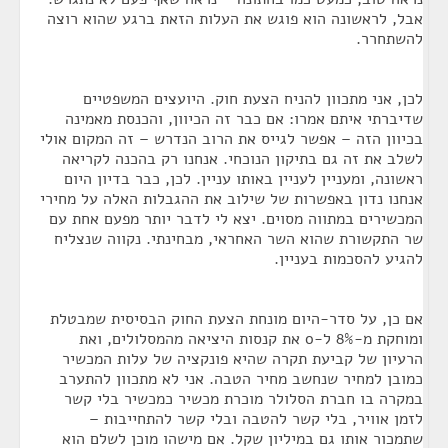
אבל, לראשונה הוא פוגש את העלות הזאת ברגע שהוא רוצה
להשתחרר.
לכן, אני מתכוון להניח הצעת חוק. היועצים המשפטיים
שדיברתי איתם אמרו: אם כבר זה הכיוון, והכנסת מאמינה
בכיוון הזה – אפשר לגייס את הרוב הנדרש – זה המקום אולי
לשלב את זה גם בתיקון הנוכחי. אנחנו רק בהכנה לקריאה
ראשונה, ומעניין לעניין באותו עניין. לכן, כבר בדיון היום
אנחנו נדון באפשרות של שילוב את ההגבלות האלה על מחירי
המכשירים במתווה מסוים. יצא לי לדבר יותר מפעם אחת עם
שר התקשורת שהוא השר האחראי, מבחינתי. נקווה שנצליח
להגיע להסכמות בעניין.
אם כן, על סדר-היום מונחת הצעת החוק הבסיסית שמבטלת
ומוחקת מ-8% ל-0 את קנסות היציאה מהמסלולים, ואת
הרעיון של קביעת תקרה שהיא פונקציה של עלות המכשיר
כמובן למחיר שנחשב מחיר הטבה. אני לא מתכוון להתערב
במקרה בו חברת הסלולר מוכרת מכשיר כמכשיר בלי קשר
לזמן אוויר, בלי קשר להטבה ובלי קשר להתחייבות –
שתמכור אותו גם במיליון שקל. אם מישהו מוכן לשלם הוא