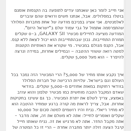
אני חייב לומר כאן שאנחנו עדים לתופעה בה הקנסות אומנם
בוטלו במסלולים. אבל, אנחנו חשים ורואים שהם עוברים
לאלמנטים. אני אציג בפניכם מודעה של אחת מחברות הסלולר
שהתפרסמה אתמול על גבי עמוד שלם ב"ישראל היום".
המודעה מציעה לחיילים מכשיר GALAXY SII, ב-0 שקלים
תמורת התחייבות. נכון שבהתחייבות הוא יכול לצאת ללא קנס.
אבל, הקנס מגולם במכשיר. מי שקורא את האותיות הקטנות
למטה רואה ששווי ההטבה – ובמילים אחרות, במידה ונרצה
להיפרד - הוא מעל 5,000 שקלים.
איך נקבע אותו מחיר של 5,000? הרי המכשיר הזה נמכר בכל
העולם וגם בישראל. עלויות הרכישה של חברות הסלולר
בוודאי רחוקות במאות אחוזים מ-5,000 שקלים. בוודאי
שאדם המקבל הטבה מוחשית כמו מכשיר טלפון והוא עוזב
באמצע, צריך לשלם את יתרת המכשיר. כך גם עשינו בחקיקות
אחרות. אבל, צריך לראות מה קורה ברגע שמחיר ההטבה הוא
לא מחיר ריאלי. נניח והיו רושמים למטה סכום של 10,000
שקלים ואומרים לחייל: אתה לא משלם את זה, אתה מדבר -
אתה מקבל החזר. אתה לא מרגיש את זה. נניח שאותו חייל
קיבל הצעה זולה יותר מחברה אחרת – הרי זו כל המטרה של