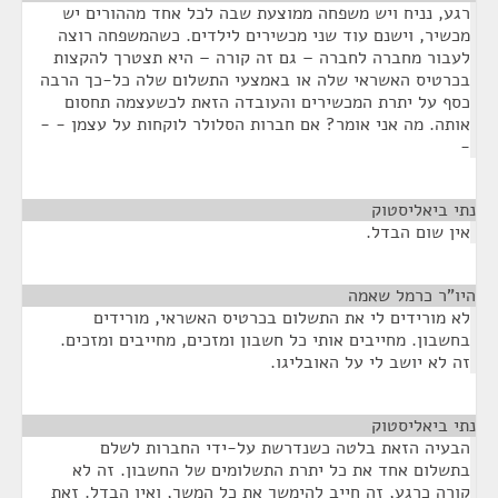
רגע, נניח ויש משפחה ממוצעת שבה לכל אחד מההורים יש
מכשיר, וישנם עוד שני מכשירים לילדים. כשהמשפחה רוצה
לעבור מחברה לחברה – גם זה קורה – היא תצטרך להקצות
בכרטיס האשראי שלה או באמצעי התשלום שלה כל-כך הרבה
כסף על יתרת המכשירים והעובדה הזאת לכשעצמה תחסום
אותה. מה אני אומר? אם חברות הסלולר לוקחות על עצמן - -
-
נתי ביאליסטוק
¶
אין שום הבדל.
היו"ר כרמל שאמה
¶
לא מורידים לי את התשלום בכרטיס האשראי, מורידים
בחשבון. מחייבים אותי כל חשבון ומזכים, מחייבים ומזכים.
זה לא יושב לי על האובליגו.
נתי ביאליסטוק
¶
הבעיה הזאת בלטה כשנדרשת על-ידי החברות לשלם
בתשלום אחד את כל יתרת התשלומים של החשבון. זה לא
קורה כרגע, זה חייב להימשך את כל המשך, ואין הבדל. זאת