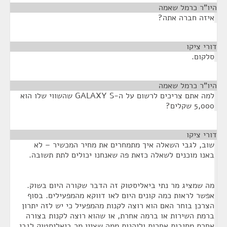
היו"ר כרמל שאמה
¶
איזה חברה אתה?
דורי ציקו
¶
סלקום.
היו"ר כרמל שאמה
¶
למה אתם צריכים לרשום על ה-GALAXY S שהשווי שלו הוא
5,000 שקלים?
דורי ציקו
¶
שוב, לגבי השאלה איך מתמחרים את מחיר המכשיר – לא
באנו מוכנים לשאלה כזאת פה שאנחנו יכולים לתת תשובה.
מה שמציג מר נתי ביאליסטוק זה הדבר שקורה היום בשוק.
אפשר לראות כמה קונים היום לאו דווקא מהמפעילים. בסוף
הצרכן בוחר האם הוא רוצה לקנות מהמפעיל כי יש לזה יתרון
ברמת השירות או ברמה אחרת, או שהוא רוצה לקנות בצורה
אחרת מסיבות אחרות וליהנות ממה שציין מר ביאליסטוק לגבי