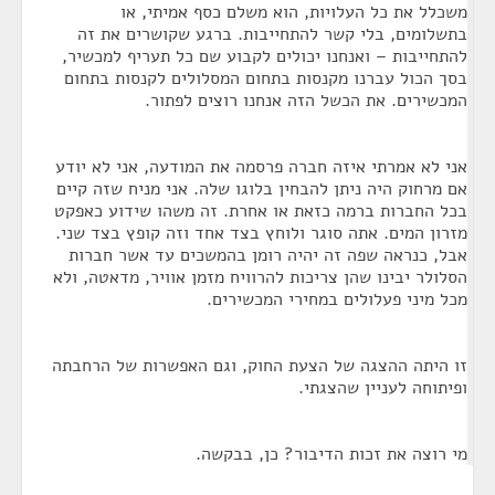
משכלל את כל העלויות, הוא משלם כסף אמיתי, או
בתשלומים, בלי קשר להתחייבות. ברגע שקושרים את זה
להתחייבות – ואנחנו יכולים לקבוע שם כל תעריף למכשיר,
בסך הכול עברנו מקנסות בתחום המסלולים לקנסות בתחום
המכשירים. את הכשל הזה אנחנו רוצים לפתור.
אני לא אמרתי איזה חברה פרסמה את המודעה, אני לא יודע
אם מרחוק היה ניתן להבחין בלוגו שלה. אני מניח שזה קיים
בכל החברות ברמה כזאת או אחרת. זה משהו שידוע כאפקט
מזרון המים. אתה סוגר ולוחץ בצד אחד וזה קופץ בצד שני.
אבל, כנראה שפה זה יהיה רומן בהמשכים עד אשר חברות
הסלולר יבינו שהן צריכות להרוויח מזמן אוויר, מדאטה, ולא
מכל מיני פעלולים במחירי המכשירים.
זו היתה ההצגה של הצעת החוק, וגם האפשרות של הרחבתה
ופיתוחה לעניין שהצגתי.
מי רוצה את זכות הדיבור? כן, בבקשה.