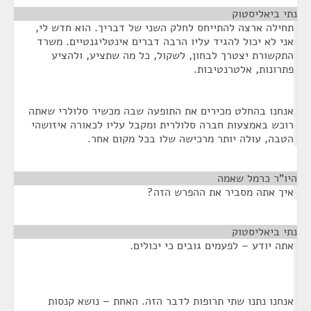
נתי ביאליסטוק
¶
תחילה ארצה להתייחס לחלק השני של דבריך. הוא חדש לי,
אני לא יכול להגיד עליו הרבה דברים אינטליגנטיים. משרד
התקשורת יצטרך לבחון, לשקול, כל מה שתציע, ולהציע
פתרונות, אלטרנטיבות.
אנחנו בהחלט מכירים את התופעה שבה מכשיר סלולרי שאתה
רוכש באמצעות חברה סלולרית ומקבל עליו לכאורה איזושהי
הטבה, עולה יותר מרכישה שלו בכל מקום אחר.
היו"ר כרמל שאמה
¶
איך אתה מסביר את ההפרש הזה?
נתי ביאליסטוק
¶
אתה יודע – לפעמים גובים כי יכולים.
אנחנו נתנו שתי תרופות לדבר הזה. האחת – נושא קנסות