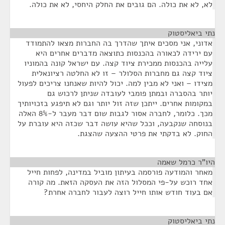
לא, לא את כולה. הם גובים את החלק היחסי, לא את כולה.
נתי ביאליסטוק
¶
אדוני, אני מסכים איתך שהדרך בה החברות מצאו להתמודד
עם ירידה לכאורה בהכנסות כתוצאה מדברים אחרים היא
עלייה בהכנסות ממכירת ציוד קצה. עם ישראל קונה בהמוניו
ציוד קצה גם מחברות הסלולר – זו לא החלטה רציונאלית
מצידו – ואני לא מבין למה. יכול להיות שאנחנו צריכים לפעול
יותר בהסברה ובמתן פומבי לעובדה שניתן לרכוש גם
במקומות אחרים. ייתכן שזה זול יותר וגם לא תיפגע בזכויותיך
מכך. כלומר, לחברה אסור לגבות שום דבר מעבר ל-8% האלה
בנוסחה שנקבעה, וככל שהיא עושה דבר שכזה היא עוברת על
החוק. לא בדקתי את פרטי ההצעה שהצגת.
היו"ר כרמל שאמה
¶
מאחר והמודעה פורסמה בעיתון מוביל במדינה, לפחות חייל
אחד רוכש על-פי המסלול הזה את העסקה הזאת. מה קורה
אם בעוד חודש אותו חייל רוצה לעבור לחברה אחרת?
נתי ביאליסטוק
¶