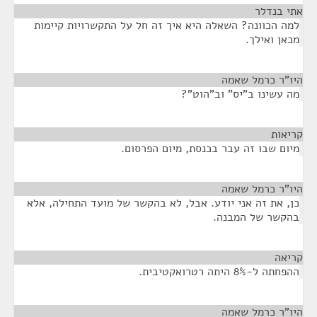
אתי בנדלר
¶
למה הכוונה? השאלה היא איך זה חל על התקשרויות קיימות
מכאן ואילך.
היו"ר כרמל שאמה
¶
מה עשינו ב"יס" וב"הוט"?
קריאות
¶
מיום שבו זה עבר בכנסת, מיום הפרסום.
היו"ר כרמל שאמה
¶
כן, את זה אני יודע. אבל, לא בהקשר של מועד התחילה, אלא
בהקשר של המבנה.
קריאה
¶
ההפחתה ל-8% היתה רטרואקטיבית.
היו"ר כרמל שאמה
¶