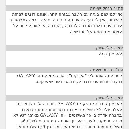
היו"ר כרמל שאמה
¶
אין לנו שום בעיה עם הטבה גבוהה יותר. אנחנו רוצים לפחות
להשוות. אין לי בעיה שאם תהיה חובה ותהיה נורמה שכשאדם
עובר עם מכשיר מחברה לחברה , החברה הקולטת לוקחת על
עצמה את הקנס של המכשיר.
נתי ביאליסטוק
¶
לא, אין קנס.
היו"ר כרמל שאמה
¶
למה אתה אומר לי: "אין קנס"? אם קניתי את ה-GALAXY
ובעוד חודש אני רוצה לעזוב אז בטח שיש קנס.
נתי ביאליסטוק
¶
לא, אין קנס. נניח שקנית GALAXY בחברה א', והתחייבת
לשלם עליו 36 תשלומים - כמו במקרה והיית קונה מקרר
בחברה אחרת ב-36 תשלומים - ה-GALAXY מאותו רגע לא
שונה מהמקרר לצורך העניין. אם יש התחייבות לשלם 36
תשלומים אתה מחויב בכרטיס אשראי בגין 36 תשלומים על