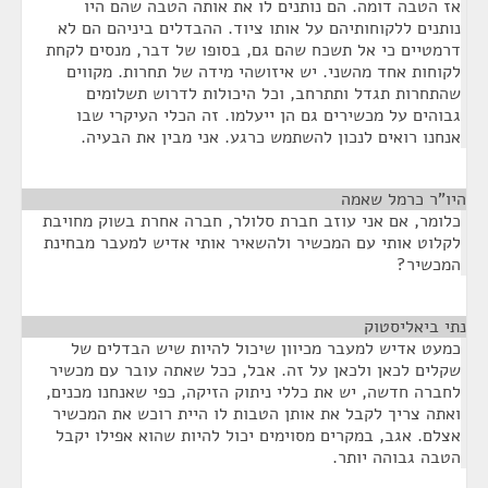
אז הטבה דומה. הם נותנים לו את אותה הטבה שהם היו
נותנים ללקוחותיהם על אותו ציוד. ההבדלים ביניהם הם לא
דרמטיים כי אל תשכח שהם גם, בסופו של דבר, מנסים לקחת
לקוחות אחד מהשני. יש איזושהי מידה של תחרות. מקווים
שהתחרות תגדל ותתרחב, וכל היכולות לדרוש תשלומים
גבוהים על מכשירים גם הן ייעלמו. זה הכלי העיקרי שבו
אנחנו רואים לנכון להשתמש כרגע. אני מבין את הבעיה.
היו"ר כרמל שאמה
¶
כלומר, אם אני עוזב חברת סלולר, חברה אחרת בשוק מחויבת
לקלוט אותי עם המכשיר ולהשאיר אותי אדיש למעבר מבחינת
המכשיר?
נתי ביאליסטוק
¶
כמעט אדיש למעבר מכיוון שיכול להיות שיש הבדלים של
שקלים לכאן ולכאן על זה. אבל, ככל שאתה עובר עם מכשיר
לחברה חדשה, יש את כללי ניתוק הזיקה, כפי שאנחנו מכנים,
ואתה צריך לקבל את אותן הטבות לו היית רוכש את המכשיר
אצלם. אגב, במקרים מסוימים יכול להיות שהוא אפילו יקבל
הטבה גבוהה יותר.