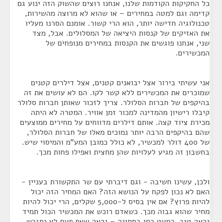
כל החקיקות הקודמות שלנו, אנחנו רוצים שהשוק הזה ינוע גם
קדימה וגם למטה במחירים – או שהוא לא מרוצה מהשירות,
טכנולוגיה חדישה יותר, הוא הרי קשור. אומנם הסרנו מעליו
את האזיקים של קנסות היציאה של המסלולים. אבל, מצד
שני, אנחנו פוגשים את הקנסות במחירים מנופחים של
המכשירים.
אני עשיתי בירור אצל יבואנים קטנים, אצל דילרים קטנים
שמוכרים את המכשירים ללא קשר לקו. הם לא עושים את זה
בהיקפים של חברות הסלולר. צריך לזכור שאותן חברות סלולר
קיבלו רישיון מהמדינה למכור זמן אוויר. המטרה לא היתה
מכירת ציוד קצה. אותם דילרים מדווחים על מחירים ממוצעים
שהם בהיקפים הרבה יותר נמוכים מאלו של חברות הסלולר,
של 400 דולר למכשיר, לא כולל כמובן המע"מ והמיסוי שיש.
בחשבון זה מגיע לעלויות שהן מחצית ואפילו פחות מכך.
ולכן, עשינו חשיבה - וגם דיברתי עם שר התקשורת בעניין -
האם לא נכון לפקח על הנושא הזה? האם המחיר הזה יכול
להיות פרוץ? אם אין בסיס ל-5,000 שקלים, הרי יכול להיות
מחיר שהוא גבוה מכך. כשאדם רוכש את המכשיר הכול תמיד
נראה טוב, כמעט כמו בחתונה – נראה שאף פעם לא נתגרש.