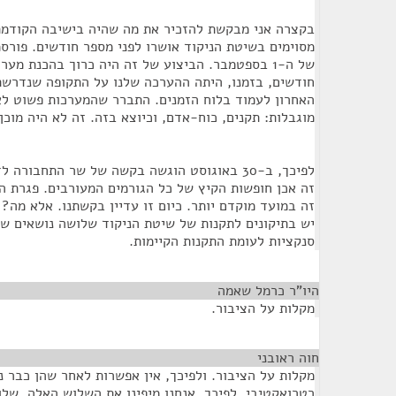
בקצרה אני מבקשת להזכיר את מה שהיה בישיבה הקודמת 
מסוימים בשיטת הניקוד אושרו לפני מספר חודשים. פורס
של ה-1 בספטמבר. הביצוע של זה היה כרוך בהכנת מ
חודשים, בזמנו, היתה ההערכה שלנו על התקופה שנדרשת 
האחרון לעמוד בלוח הזמנים. התברר שהמערכות פשוט לא 
מוגבלות: תקנים, כוח-אדם, וכיוצא בזה. זה לא היה מוכן.
זה אכן חופשות הקיץ של כל הגורמים המעורבים. פגרת 
זה במועד מוקדם יותר. כיום זו עדיין בקשתנו. אלא מה?
יש בתיקונים לתקנות של שיטת הניקוד שלושה נושאים ש
סנקציות לעומת התקנות הקיימות.
היו"ר כרמל שאמה
¶
מקלות על הציבור.
חוה ראובני
¶
מקלות על הציבור. ולפיכך, אין אפשרות לאחר שהן כבר נ