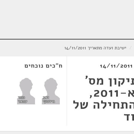
/
ישיבת ועדה מתאריך 14/11/2011
ח"כים נוכחים
קון מס'
4)(תיקון), התשע"א-2011,
זאב
חמד
התחילה של
בילסקי
עמאר
ד