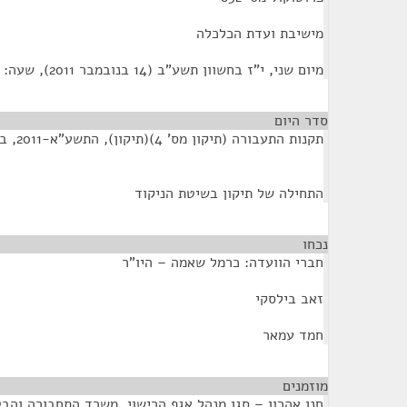
מישיבת ועדת הכלכלה
מיום שני, י"ז בחשוון תשע"ב (14 בנובמבר 2011), שעה: 10:30
סדר היום
תקנות התעבורה (תיקון מס' 4)(תיקון), התשע"א-2011, בדבר דחיית מועד
התחילה של תיקון בשיטת הניקוד
נכחו
¶
חברי הוועדה: כרמל שאמה – היו"ר
זאב בילסקי
חמד עמאר
מוזמנים
¶
חנן אהרון – סגן מנהל אגף הרישוי, משרד התחבורה והב