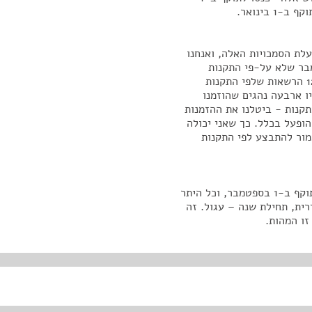
בינואר.
עלת הסמכויות האלה, ואנחנו
נו כל פעולה שנעשתה אחרי 1 בספטמבר שלא על-פי התקנות
המתקנות. דהיינו, הספקנו לקלוט אחרי ה-1 בספטמבר 128 הרשאות שלפי התקנות
יו ארבעה נהגים שהוזמנו
תקנות - ביטלנו את ההזמנות
הופעל בכלל. כך שאני יכולה
מור להתבצע לפי התקנות
לפיכך, אנחנו מבקשים ששלושת הראשים האלה ייכנסו לתוקף ב-1 בספטמבר, וכל היתר
דרית, תחילת שנה – עגול. זה
זו המהות.