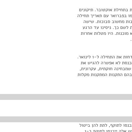
בתחילת אוקטובר. תיקונים
מו בפברואר עם תאריך תחילה
ערכות מחשוב סבוכות. שישה
לשם כך. ניסינו עד הרגע
מוכנות. היו מטלות אחרות
לפיכך, ב-30 באוגוסט הוגשה בקשה של שר התחבורה לדחות את התחילה ל-1 לינואר.
הכנסת לא אפשרה להגיש את
 שמבחינה חוקתית, עקרונית,
בהם התקנות המתקנות מקלות
כנסו לתוקף, לתת להן ביטול
רטרואקטיבי. לפיכך, אנחנו מיפינו את השלוש האלה. שלוש אלה ייכנסו לתוקף ב-1