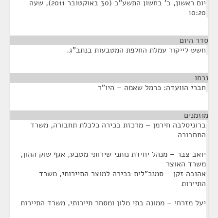
יום ראשון, ב' בחשון התשע"ב (30 באוקטובר 2011), שעה
10:20
סדר היום
חשש לייקור עמלת החלפת המטבעות בנתב"ג.
נכחו
¶
חברי הוועדה: כרמל שאמה – היו"ר
מוזמנים
¶
ברוניסלבה חירמן – מרכזת בכירה כלכלת תחבורה, משרד
התחבורה
יואב צבר – מנהל יחידת נותני שירותי מטבע, אגף שוק ההון,
משרד האוצר
אהובה זקן – סמנכ"לית בכירה למוצר התיירותי, משרד
התיירות
יעל מזרחי – ממונה בתי מלון ומסחר תיירותי, משרד התיירות