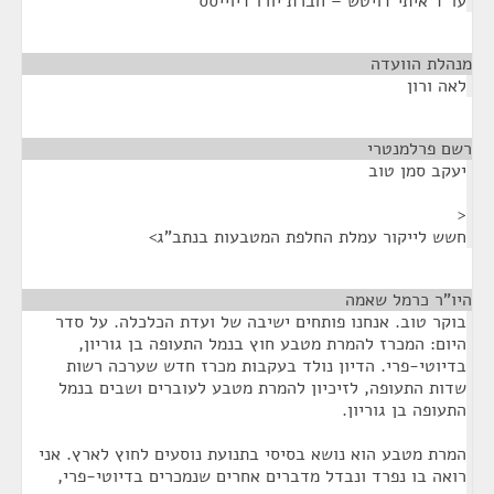
עו"ד איתי דויטש – חברת יורו דיוייסס
מנהלת הוועדה
¶
לאה ורון
רשם פרלמנטרי
¶
יעקב סמן טוב
<
חשש לייקור עמלת החלפת המטבעות בנתב"ג>
היו"ר כרמל שאמה
¶
בוקר טוב. אנחנו פותחים ישיבה של ועדת הכלכלה. על סדר
היום: המכרז להמרת מטבע חוץ בנמל התעופה בן גוריון,
בדיוטי-פרי. הדיון נולד בעקבות מכרז חדש שערכה רשות
שדות התעופה, לזיכיון להמרת מטבע לעוברים ושבים בנמל
התעופה בן גוריון.
המרת מטבע הוא נושא בסיסי בתנועת נוסעים לחוץ לארץ. אני
רואה בו נפרד ונבדל מדברים אחרים שנמכרים בדיוטי-פרי,