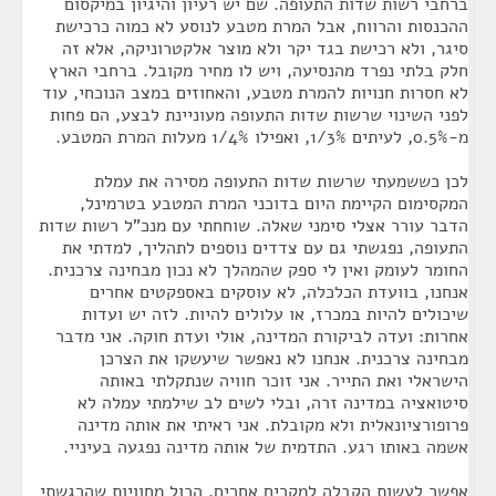
ברחבי רשות שדות התעופה. שם יש רעיון והיגיון במיקסום
ההכנסות והרווח, אבל המרת מטבע לנוסע לא כמוה כרכישת
סיגר, ולא רכישת בגד יקר ולא מוצר אלקטרוניקה, אלא זה
חלק בלתי נפרד מהנסיעה, ויש לו מחיר מקובל. ברחבי הארץ
לא חסרות חנויות להמרת מטבע, והאחוזים במצב הנוכחי, עוד
לפני השינוי שרשות שדות התעופה מעוניינת לבצע, הם פחות
מ-0.5%, לעיתים 1/3%, ואפילו 1/4% מעלות המרת המטבע.
לכן כששמעתי שרשות שדות התעופה מסירה את עמלת
המקסימום הקיימת היום בדוכני המרת המטבע בטרמינל,
הדבר עורר אצלי סימני שאלה. שוחחתי עם מנכ"ל רשות שדות
התעופה, נפגשתי גם עם צדדים נוספים לתהליך, למדתי את
החומר לעומק ואין לי ספק שהמהלך לא נכון מבחינה צרכנית.
אנחנו, בוועדת הכלכלה, לא עוסקים באספקטים אחרים
שיכולים להיות במכרז, או עלולים להיות. לזה יש ועדות
אחרות: ועדה לביקורת המדינה, אולי ועדת חוקה. אני מדבר
מבחינה צרכנית. אנחנו לא נאפשר שיעשקו את הצרכן
הישראלי ואת התייר. אני זוכר חוויה שנתקלתי באותה
סיטואציה במדינה זרה, ובלי לשים לב שילמתי עמלה לא
פרופורציונאלית ולא מקובלת. אני ראיתי את אותה מדינה
אשמה באותו רגע. התדמית של אותה מדינה נפגעה בעיניי.
אפשר לעשות הקבלה למקרים אחרים. הכול מחוויות שהרגשתי