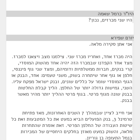
היו"ר כרמל שאמה
¶
היו שני מכרזים, נכון?
יורם שפירא
¶
אני אתן סקירה מלאה.
היה מכרז אחד, ואחריו מכרז שני. צילמנו מצב ויצאנו למכרז.
מצד אחד הקפדנו שבמכרז הזה יהיה אחד מהשוק המוסדי,
קרי בנקים, חברות ממשלתיות ודומיהם, ומצד שני גוף פיננסי,
חלפן או גוף אחר שיתחרה בשוק, משני טעמים: אחד, הבנק או
הגוף המוסדי שומר על כללים שונים, ובנק ישראל מפקח עליו.
השני, גמישות גדולה יותר של החלפן. הליך קבלת החלטות
בבנק שונה מגוף פרטי. בגוף פרטי ההליך יותר מהיר מאשר
בבנק.
אני חייב לציין שבמהלך 7 השנים האחרונות, מאז פתיחת
טרמינל 3, בנק הפועלים הביא כמעט את כל המטבעות ואת כל
שיטות העבודה של החלפן הפרטי. זאת אומרת שהתחרות
מלאה, והשוק כמעט מאוזן בחלקים היחסיים של המכירות
בנמל התעופה בן גוריון.