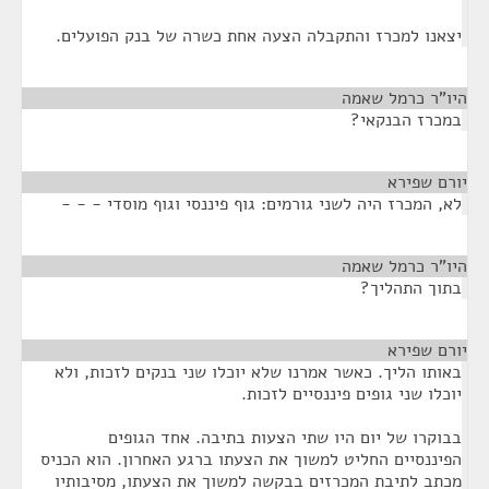
יצאנו למכרז והתקבלה הצעה אחת כשרה של בנק הפועלים.
היו"ר כרמל שאמה
¶
במכרז הבנקאי?
יורם שפירא
¶
לא, המכרז היה לשני גורמים: גוף פיננסי וגוף מוסדי - - -
היו"ר כרמל שאמה
¶
בתוך התהליך?
יורם שפירא
¶
באותו הליך. כאשר אמרנו שלא יוכלו שני בנקים לזכות, ולא
יוכלו שני גופים פיננסיים לזכות.
בבוקרו של יום היו שתי הצעות בתיבה. אחד הגופים
הפיננסיים החליט למשוך את הצעתו ברגע האחרון. הוא הכניס
מכתב לתיבת המכרזים בבקשה למשוך את הצעתו, מסיבותיו