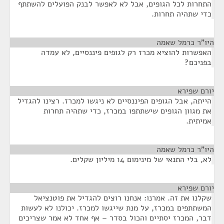
התחרות לכל הגופים, אבל לא לאפשר לבנק הפועלים להשתתף
כדי שתהיה תחרות.
היו"ר כרמל שאמה
¶
האפשרות להוציא מכרז רק לגופים פיננסיים, לא עמדה
בפניכם?
יורם שפירא
¶
הייתה, אבל הגופים הפיננסיים לא ניגשו למכרז. רצינו להגדיל
את מגוון הגופים שישתתפו במכרז, כדי שתהיה תחרות
אמיתית.
היו"ר כרמל שאמה
¶
לא, בלי התנאי של מינימום 14 מיליון שקלים.
יורם שפירא
¶
שקלנו את זה. אמרנו: אנחנו רוצים להגדיל את פוטנציאל
המשתתפים במכרז, על מנת שייגשו למכרז. יכולנו לא לעשות
דבר, המכרז יסתיים והכול בסדר – אף אחד לא אמר שצריכים