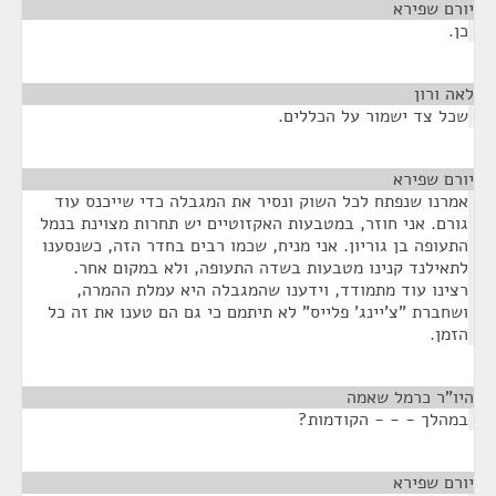
יורם שפירא
¶
כן.
לאה ורון
¶
שכל צד ישמור על הכללים.
יורם שפירא
¶
אמרנו שנפתח לכל השוק ונסיר את המגבלה כדי שייכנס עוד
גורם. אני חוזר, במטבעות האקזוטיים יש תחרות מצוינת בנמל
התעופה בן גוריון. אני מניח, שכמו רבים בחדר הזה, כשנסענו
לתאילנד קנינו מטבעות בשדה התעופה, ולא במקום אחר.
רצינו עוד מתמודד, וידענו שהמגבלה היא עמלת ההמרה,
ושחברת "צ'יינג' פלייס" לא תיתמם כי גם הם טענו את זה כל
הזמן.
היו"ר כרמל שאמה
¶
במהלך - - - הקודמות?
יורם שפירא
¶