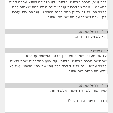
דרך אגב, חברת "צ'יינג' פלייס" לא מזכירה שהיא עתרה לבית
המשפט ו-70% מהדברים עורכי דינם יגידו להם שאסור להם
לדבר פה, כי זה בדיון מחר בבית המשפט. אני פה בלי עורכי
דין. שהם ישמרו על מה שמותר ואסור.
היו"ר כרמל שאמה
¶
אני לא מעודכן בזה.
יורם שפירא
¶
אז אני מעדכן שמחר יש דיון בבית-המשפט על עתירה
שהגישה חברת "צ'יינג' פלייס" על 90% מהדברים שהם רוצים
לדבר עכשיו. זה בניגוד לכל כלל אתי של בתי-משפט. אני לא
יודע מה מותר ומה אסור.
היו"ר כרמל שאמה
¶
שאף אחד לא יגיד משהו שלא מותר.
מדובר בעתירה מנהלית?