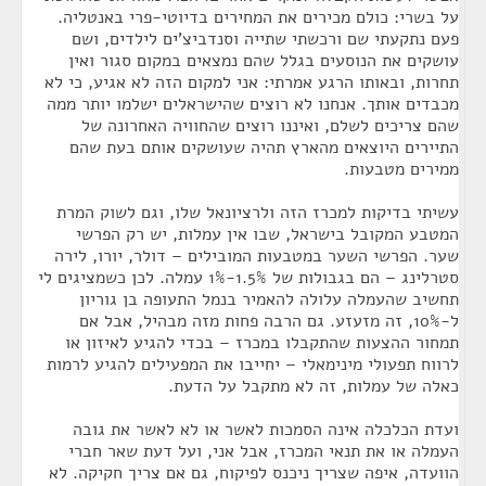
על בשרי: כולם מכירים את המחירים בדיוטי-פרי באנטליה.
פעם נתקעתי שם ורכשתי שתייה וסנדביצ'ים לילדים, ושם
עושקים את הנוסעים בגלל שהם נמצאים במקום סגור ואין
תחרות, ובאותו הרגע אמרתי: אני למקום הזה לא אגיע, כי לא
מכבדים אותך. אנחנו לא רוצים שהישראלים ישלמו יותר ממה
שהם צריכים לשלם, ואיננו רוצים שהחוויה האחרונה של
התיירים היוצאים מהארץ תהיה שעושקים אותם בעת שהם
ממירים מטבעות.
עשיתי בדיקות למכרז הזה ולרציונאל שלו, וגם לשוק המרת
המטבע המקובל בישראל, שבו אין עמלות, יש רק הפרשי
שער. הפרשי השער במטבעות המובילים – דולר, יורו, לירה
סטרלינג – הם בגבולות של 1.5%-1% עמלה. לכן כשמציגים לי
תחשיב שהעמלה עלולה להאמיר בנמל התעופה בן גוריון
ל-10%, זה מזעזע. גם הרבה פחות מזה מבהיל, אבל אם
תמחור ההצעות שהתקבלו במכרז – בכדי להגיע לאיזון או
לרווח תפעולי מינימאלי – יחייבו את המפעילים להגיע לרמות
כאלה של עמלות, זה לא מתקבל על הדעת.
ועדת הכלכלה אינה הסמכות לאשר או לא לאשר את גובה
העמלה או את תנאי המכרז, אבל אני, ועל דעת שאר חברי
הוועדה, איפה שצריך ניכנס לפיקוח, גם אם צריך חקיקה. לא