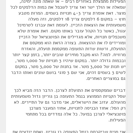
הפעילות מתפצלת באזורים רבים – או שאתה פונה ימינה,
שמאלה או הולך ישר ואז צריך לשכפל את כמות הדלפקים לכל
מוצר. זאת אומרת צריך 4-3 חנויות בשמים. המרות מטבע
חוץ – במקום 6 דלפקים צריך 18 דלפקים, וזה מעלה
משמעותית את הוצאות הזכיין. לעומת זאת עברנו לטרמינל
עגול, כאשר כל הקהל עובר באותו מקום. זאת אומרת שלא
משכפלים חנויות, אלא מגדילים את הפוטנציאל של הזכיין
ומורידים לו את ההוצאות. בצורה הזאת הוא ממקסם את
התועלת, ורשות שדות התעופה ממקסמת תועלת, והאזרח
מרוויח. למה? הוא מקבל מחירים טובים יותר, בזמן קצר יותר
ובכמות גדולה יותר. במקום שיהיו 3 חנויות של 1,000 מטר,
יש חנות של 3,000 מטר. אז בחנות של 3,000 מטר, במקום
לשים 3 בשמים זהים, אני שם 3 סוגי בושם שונים ואותו הדבר
גם במוצרים האחרים.
דברים שממקסמים את התועלת לצרכן. הדבר הזה מביא לכך
שסל הקניות הממוצע בנמל התעופה בן גוריון גדול משמעותית
מהעולם. עזוב את הישראלים, אני מדבר גם על התיירים. לא
רק הסל: אחוז הכניסה לחנויות, אחוז המעבר מצרכן
פוטנציאלי לצרכן בפועל. כל אלה נמדדים בכל מתחמי
הפעילות.
אני מניח שביקרתם בנמל התעופה בן גוריון, ואתם יודעים את