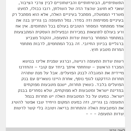
התשתיתיים, הבטיחותיים והביטחוניים לבין צרכי הציבור,
שאני לא חושב שהצד הזה של השולחן, רובו ככולו, למעט
משרדי הממשלה, מסתכל בעיניים האלה, אלא הוא מסתכל רק
בעיניים מסוימות וזה בסדר. נמל התעופה בן גוריון בנה את
אחד ממתחמי המסחר הטובים בעולם בכל התחומים. אין אח
ורע בעולם לתוצאות במכירות ובפעילות העסקית המתבצעות
במתחמי המסחר ברשות שדות התעופה, והקהל מצביע
ברגליים בכיוון החיובי. זה בכל המתחמים, לרבות מתחמי
המרות מטבע חוץ.
רשות שדות התעופה רגישה, וברגע שפנית אלינו בנושא
המכרז הראשון – שוחחתי איתך ביחד עם קובי – והחזרנו
מיידית את המגבלה לבנק הפועלים. אבל על מנת שתהיה
תחרות הזדקקנו לגוף נוסף, אחרת היינו נשארים עם בנק
הפועלים בלבד. כשאין תחרות, ישנם מטבעות מפוקחים
במדינת ישראל ומטבעות לא מפוקחים, שלא נסחרים בבנק
ישראל. כמעט על כל המטבעות האלה יש תחרות בנמל
התעופה בן גוריון, וזה כמעט המקום היחיד שבו אפשר להשיג
את המטבעות האלה והתחרות בריאה וטובה בלי קשר לרשות
שדות התעופה - - -
לאה ורון
¶