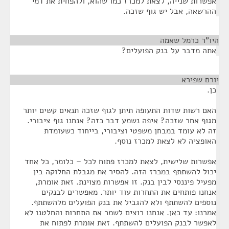
אפשרות שנייה, לצאת למכרז כמו שהוא, ולהפחית את דמי
ההרשאה, אבל יש גוף שזכה.
היו"ר כרמל שאמה
¶
אתה מדבר על בנק הפועלים?
יורם שפירא
¶
כן.
האם רשות שדות התעופה תיתן לגוף שזכה תנאים קשים יותר
מגוף אחר שזכה? איפה נשמע דבר כזה? אנחנו גוף ציבורי.
זה לא עומד במבחן משפטי וציבורי, בייחוד כשעומדת
האופציה לא לצאת למכרז נוסף.
אפשרות שלישית, לצאת למכרז פתוח לכל – כלומר, כל אחד
יכול להשתתף במכרז הזה. להסיר את מגבלת החלוקה בין
מפעיל פיננסי לבין בנק. זו אפשרות מצוינת. זאת אומרת,
אנחנו פותחים את התחרות עוד יותר. מאפשרים לבנקים
נוספים להשתתף ולא להגביל את בנק הפועלים מלהשתתף.
אמרנו: עד כאן. אנחנו רוצים לשמר את התחרות והחלטנו לא
לאפשר לבנק הפועלים להשתתף. זאת אומרת לפתוח את