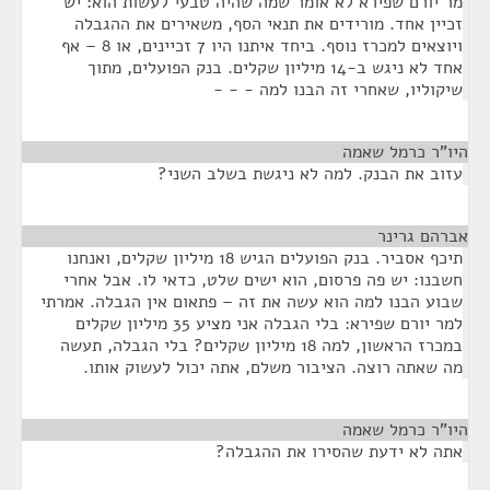
מר יורם שפירא לא אומר שמה שהיה טבעי לעשות הוא: יש
זכיין אחד. מורידים את תנאי הסף, משאירים את ההגבלה
ויוצאים למכרז נוסף. ביחד איתנו היו 7 זכיינים, או 8 – אף
אחד לא ניגש ב-14 מיליון שקלים. בנק הפועלים, מתוך
שיקוליו, שאחרי זה הבנו למה - - -
היו"ר כרמל שאמה
¶
עזוב את הבנק. למה לא ניגשת בשלב השני?
אברהם גרינר
¶
תיכף אסביר. בנק הפועלים הגיש 18 מיליון שקלים, ואנחנו
חשבנו: יש פה פרסום, הוא ישים שלט, כדאי לו. אבל אחרי
שבוע הבנו למה הוא עשה את זה – פתאום אין הגבלה. אמרתי
למר יורם שפירא: בלי הגבלה אני מציע 35 מיליון שקלים
במכרז הראשון, למה 18 מיליון שקלים? בלי הגבלה, תעשה
מה שאתה רוצה. הציבור משלם, אתה יכול לעשוק אותו.
היו"ר כרמל שאמה
¶
אתה לא ידעת שהסירו את ההגבלה?