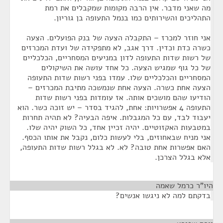
מה שאני מדבר. אין הרבה מקומות שמקבלים את רמת
התהליכים והשירותים כמו בנמל התעופה בן גוריון.
אני חוזר למכרז – התקבלה הצעה של בנק הפועלים. הצעה
כשרה כדת וכדין. דרך אגב, לא מתפקידה של ועדת המכרזים
של רשות שדות התעופה לדון במניעים המסחריים, הכלכליים
של כל גוף שמגיש הצעה. כל אחד עושה את השיקולים
המסחריים והכלכליים שלו. עמדו בפני רשות שדות התעופה
הצעה אחת כשרה. הצעה אחת שנמשכה מתיבת המכרזים –
הודיעו שהם מושכים אותה. אז עומדות בפני רשות שדות
התעופה 4 אפשרויות: אחת, להגיד בסדר – יש זוכה כשר. הוא
יעבוד לבד, עם כל המגבלות. איפה הבעיה? לא תהיה תחרות
במטבעות האקזוטיים. יהיה זכיין אחד, כל השוק יהיה שלו.
אני מניח שבאחוזים, בלי לעשות כלום, נקבל את אותו הכסף.
האם אפשרות אחת טובה? לא. לא בגלל רשות שדות התעופה,
אלא בגלל הצרכן.
היו"ר כרמל שאמה
¶
בדקתם למה לא ניגשו אנשים?