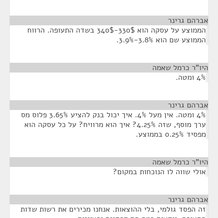
אברהם גרינר
¶
הממוצע על עסקה הוא 330$-340$ בשדה התעופה. הרווח
הממוצע שם הוא 3.8%-3.9%.
היו"ר כרמל שאמה
¶
4% ומטה.
אברהם גרינר
¶
4% ומטה. אין מעל 4%. איך יכול בנק להציע 3.65% פלוס מס
ערך מוסף, שזה 4.25%? איך הוא מרוויח? על כל עסקה הוא
מפסיד 0.25% בממוצע.
היו"ר כרמל שאמה
¶
אולי שווה לו הנוכחות במקום?
אברהם גרינר
¶
זה הפסד גולמי, בלי ההוצאות. אנחנו מכירים את רשות שדות