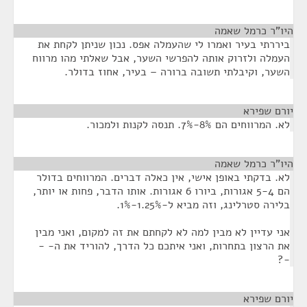
היו"ר כרמל שאמה
¶
ביררתי בעיר ואמרו לי שהעמלה אפס. נכון שניתן לקחת את
העמלה ולזרוק אותה להפרשי השער, אבל שאלתי מהו מרווח
השער, וקיבלתי תשובה ברורה – בעיר, אחוז בדולר.
יורם שפירא
¶
לא. המרווחים הם 8%-7%. תנסה לקנות ולמכור.
היו"ר כרמל שאמה
¶
לא. בדקתי באופן אישי, אין כאלה דברים. המרווחים בדולר
הם 5-4 אגורות, ביורו 6 אגורות. אותו הדבר, פחות או יותר,
בלירה סטרלינג, וזה מביא ל-1.25%-1%.
אני עדיין לא מבין למה לא לקחתם את זה למקום, ואני מבין
את הרצון בתחרות, ואני איתכם כל הדרך, להוריד את ה- -
-?
יורם שפירא
¶