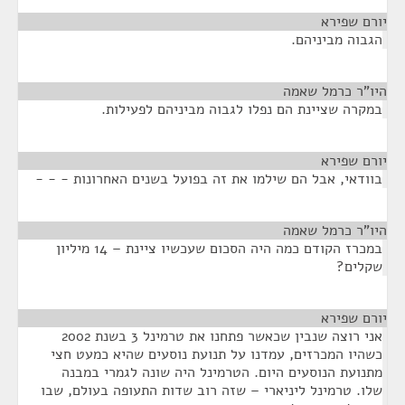
יורם שפירא
¶
הגבוה מביניהם.
היו"ר כרמל שאמה
¶
במקרה שציינת הם נפלו לגבוה מביניהם לפעילות.
יורם שפירא
¶
בוודאי, אבל הם שילמו את זה בפועל בשנים האחרונות - - -
היו"ר כרמל שאמה
¶
במכרז הקודם כמה היה הסכום שעכשיו ציינת – 14 מיליון
שקלים?
יורם שפירא
¶
אני רוצה שנבין שכאשר פתחנו את טרמינל 3 בשנת 2002
כשהיו המכרזים, עמדנו על תנועת נוסעים שהיא כמעט חצי
מתנועת הנוסעים היום. הטרמינל היה שונה לגמרי במבנה
שלו. טרמינל ליניארי – שזה רוב שדות התעופה בעולם, שבו