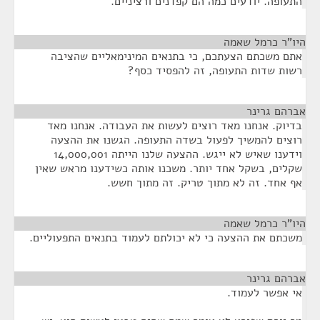
התעופה. יודעים כמה הם קפדנים ורציניים.
היו"ר כרמל שאמה
¶
אתם משכתם הצעתכם, כי בתנאים המינימאליים שהציבה
רשות שדות התעופה, זה להפסיד כסף?
אברהם גרינר
¶
בדיוק. אנחנו מאד רוצים לעשות את העבודה. אנחנו מאד
רוצים להמשיך לפעול בשדה התעופה. הגשנו את ההצעה
וידענו שאיש לא ייגש. ההצעה שלנו הייתה 14,000,001
שקלים, בשקל אחד יותר. משכנו אותה כשידענו מראש שאין
אף אחד. זה לא מתוך טריק. זה מתוך חשש.
היו"ר כרמל שאמה
¶
משכתם את ההצעה כי לא יכולתם לעמוד בתנאים התפעוליים.
אברהם גרינר
¶
אי אפשר לעמוד.