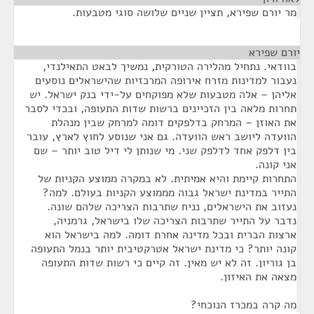
מר יורם שפירא, תציין שניים שלושה סוגי מטבעות.
יורם שפירא
¶
בוודאי. נתחיל מהלירה הטורקית, נמשיך לבאט התאילנדי,
נעבור למדינות מזרח אירופה המרכזיות שהישראלים נוסעים
אליהן – אלה מטבעות שלא מפוקחים על-ידי בנק ישראל. יש
תחרות מלאה בין הזכיינים ברשות שדות התעופה, ובכדי לסבר
את האוזן – המרחק בדלפקים דומה למרחק שבין מנהלת
הוועדה ליושב ראש הוועדה. גם אני שנוסע לחוץ לארץ, עובר
בין דלפק אחד לדלפק שני. מי שנותן לי דיל טוב יותר – שם
אני קונה.
התחרות קיימת והיא אמיתית. לא במקרה ממוצע הקניות של
התייר במדינת ישראל גבוה מממוצע הקניות בעולם. למה?
נעזוב את הישראלים, נניח שתרבות הצריכה שלהם שונה.
נדבר על התייר שתרבות הצריכה שלו בישראל, גרמניה,
ארצות הברית ובכל מדינה אחרת דומה. למה בישראל הוא
קונה יותר? כי מדינת ישראל אטרקטיבית יותר בנמל התעופה
בן גוריון. זה לא יש מאין. זה קיים כי רשות שדות התעופה
מצאה את האיזון.
מה קרה במכרז הנוכחי?