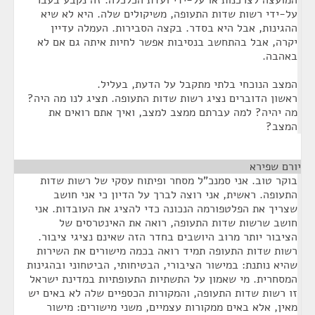
המועצה לצרכנות או על-ידי ועדת הכלכלה. זה נקבע בעבר
על-ידי רשות שדות התעופה, משיקולים שלה. היא לא שיא
ההגינות, אבל היא בסדר. בקצה הסבירות. העמלה עדיין
יקרה, אבל בהתחשב בנסיבות אפשר לחיות איתה גם אם לא
באהבה.
המצב הנוכחי בלתי מתקבל על הדעת, בעליל.
ראשון הדוברים נציג רשות שדות התעופה. תציג לנו מה היה?
מה יהיה? למה עברתם ממצב למצב, ואיך אתם רואים את
המצב?
יורם שפירא
¶
בוקר טוב. אני סמנכ"ל מסחר ופיתוח עסקי של רשות שדות
התעופה. ראשית, אני רוצה לברך על הדיון כי אני חושב
שצריך את הפלטפורמה הנכונה כדי להציג את העובדות. אני
חושב שרשות שדות התעופה, רואה את האינטרסים של
הציבור יותר מרוב היושבים בחדר הזה שאינם נציגי ציבור.
רשות שדות התעופה תמיד רואה בכמה מישורים את השירות
שהיא נותנת: במישור הציבורי, הבטיחותי, הביטחוני ובהגינות
המסחרית. מי שאמון על התשתיות התעופתיות במדינת ישראל
זו רשות שדות התעופה, והמקורות הכספיים שלה לא באים יש
מאין, אלא באים ממקורות עצמיים, משני מישורים: מישור