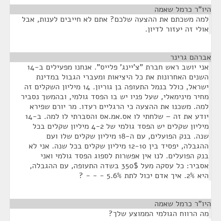
היו"ר כרמל שאמה
¶
למה משכתם את ההצעה שלכם? אתם לא חייבים לענות, אבל
אולי זה יעזור לדיון.
אברהם גרינר
¶
אני יושב ראש חברת "צ'יינג' פלייס". אנחנו מפעילים ב-14
השנים האחרונות את כל היציאות ומעברי הגבול במדינת
ישראל, כולל בנמל התעופה בן גוריון. 14 מיליון השקלים זה
מחיר מינימאלי, שעל פניו יש בו הפסד גולמי, ובהמשך נסביר
למה. משכנו את ההצעה כי הרגליים רעדו. מר יורם שפירא
יודע את זה – שלחתי לו אס.אמ.אס והסברתי לו למה. ב-14
מיליון שקלים יש הפסד גולמי של 4-2 מיליון שקלים בכל
שנה. בנק הפועלים, עם ה-18 מיליון שקלים שלו ועם
ההגבלה, יפסיד בין 12-10 מיליון שקלים בכל שנה. אני לא
בנק הפועלים. לנו אין אפשרות לספוג הפסד גולמי ואני
אסביר: כל עסקה מעל 350$ בשדה התעופה, עם ההגבלה,
היא 2%. איך אדם יכול לתת 5.6% - - - ?
היו"ר כרמל שאמה
¶
מה הרווח הגולמי הממוצע שלך?