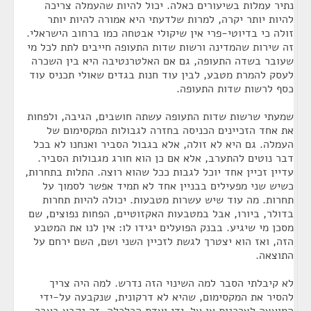
נתיר עמלות בשיעורים כאלה. יכול להיות שהעמלה צריכה
להיות יותר יקרה, למרות שלדעתי היא אמורה להיות יותר
זולה כי בדיוטי-פרי אין שיקולי אבטחה כמו ברחוב הישראלי.
זה שירות שהמדינה ורשות שדות התעופה חייבים לתת לכל מי
שעובר בשדה התעופה, גם אם האלטרנטיבה היא בין השכרה
לעסק להמרת מטבע, לבין עוד חנות בגדים שאולי תכניס עוד
כסף לרשות שדות התעופה.
שמעתי שרשות שדות התעופה עשתה חושבים, הגיבה, ולפחות
את אחד הזכיינים הכניסה בחזרה לגבולות המקסימום של
העמלה. גם היא לא זולה, אלא בגבול הסביר ואנחנו לא בכל
דבר נוטים להתערב, אלא אם כן הוא חורג מגבולות הסביר.
עדיין זכיין אחד יוכל לגבות ככל שהוא רוצה. התלות בתחרות,
כשיש שני מפעילים בבניין אחד לא תמיד אפשר לסמוך על
תחרות. מה עוד שיש עשרות מטבעות. יכולה להיות תחרות
בדולר, ביורו, אבל במטבעות האקזוטיים, הפחות נפוצים, שם
מסכן מי שיגיע. בבנק הפועלים יגידו לו: אין לנו את המטבע
הזה, ואז הוא יצטרך לגשת לזכיין השני ושם, השם ירחם על
התוצאה.
לא קיבלתי הסבר למה השינוי הזה נדרש. למה היה צריך
להסיר את המקסימום, שהיא לא דרקונית, שנקבעה על-ידי