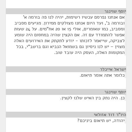
יוסף שוינגר
¶
אם אנחנו נפרסם עכשיו רשימות, יהיה לנו פה בורמה א'
ובורמה ב', ועד היום אנחנו מצולקים ממירון. מגיעים מסביב
ומסביב, כמו שאומרים, אולי 15 או 20 אח"מים. על 24 שעות
אפשר להתמודד עם זה. אם הקצין שהיה במחסום היה שומע
לצביקה, שייאמר לזכותו - יודע לתקתק את האירועים האלה
מצוין – יש לנו ניסיון גם בשמואל הנביא וגם ברשב"י, בכל
המקומות האלה, העסק היה עובד טוב.
ישראל אייכלר
¶
כלומר אתה אומר תיאום.
יוסף שוינגר
¶
כן. היה נתק בין האיש שלנו לקצין.
היו"ר דוד אזולאי
¶
יהודה, יש תיאום ביניכם?