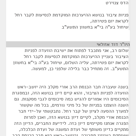
הדס צנוירט
פניות ציבור בנושא ההיערכות המוקדמת לנסיעות לקבר רחל
לקראת יום פטירתה,
שיחול בע"ה בי"א בחשוון התשע"ב
היו"ר דוד אזולאי
¶
שלום רב, אני מתכבד לפתוח את ישיבת הוועדה לפניות
הציבור בעניין ההיערכות המוקדמת לנסיעות לקבר רחל
לקראת יום פטירתה, עליה השלום, שיחול בע"ה בי"א בחשוון
התשע"ב. זה מתחיל כבר בלילה שלפני כן, למעשה.
בשנה שעברה חבר הכנסת הרב אורי מקלב היה יושב-ראש
הוועדה לפניות הציבור, והוא קיים דיון בנושא הזה, ובמסגרת
הסיכומים היו אמורים להגיש כמה סיכומים לגבי מסקנות. גם
השנה הוצפנו בפניות של כל מיני גורמים, בכל מה שקשור
למערך ההסעה לציון של קבר רחל. נתבקשתי על-ידי חבר
הכנסת אורי מקלב, לקיים דיון בנושא הזה, ואכן למרות
הפגרה אנחנו מקיימים דיון כזה. לידיעת החברים, הדיון הזה
מתקיים כדיון משותף של ועדת המשנה של ועדת הכלכלה,
שעוסקת בענייני תחבורה, והיושב-ראש הוא חבר הכנסת הרב