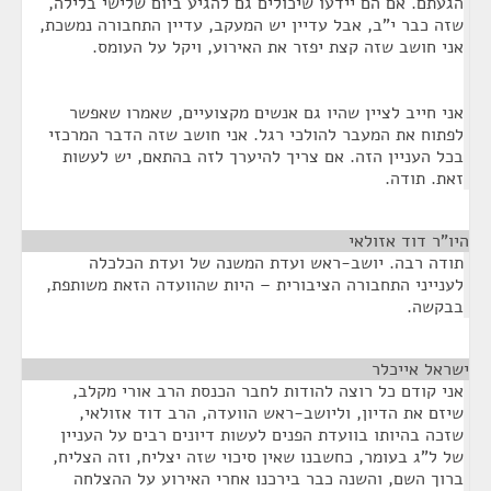
הגעתם. אם הם יידעו שיכולים גם להגיע ביום שלישי בלילה,
שזה כבר י"ב, אבל עדיין יש המעקב, עדיין התחבורה נמשכת,
אני חושב שזה קצת יפזר את האירוע, ויקל על העומס.
אני חייב לציין שהיו גם אנשים מקצועיים, שאמרו שאפשר
לפתוח את המעבר להולכי רגל. אני חושב שזה הדבר המרכזי
בכל העניין הזה. אם צריך להיערך לזה בהתאם, יש לעשות
זאת. תודה.
היו"ר דוד אזולאי
¶
תודה רבה. יושב-ראש ועדת המשנה של ועדת הכלכלה
לענייני התחבורה הציבורית – היות שהוועדה הזאת משותפת,
בבקשה.
ישראל אייכלר
¶
אני קודם כל רוצה להודות לחבר הכנסת הרב אורי מקלב,
שיזם את הדיון, וליושב-ראש הוועדה, הרב דוד אזולאי,
שזכה בהיותו בוועדת הפנים לעשות דיונים רבים על העניין
של ל"ג בעומר, כחשבנו שאין סיכוי שזה יצליח, וזה הצליח,
ברוך השם, והשנה כבר בירכנו אחרי האירוע על ההצלחה