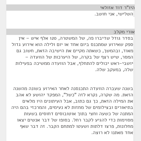
היו"ר דוד אזולאי
¶
השלישי, אני חושב.
אורי מקלב
¶
בסדר גודל שדיברו פה, של המשטרה, 120 אלף איש – אין
ספק שאירוע שמתכנס ביום אחד או יום ולילה הוא אירוע גדול
מאוד, ובהמשך, כשאתה מקיים את הישיבה הזאת, חשוב גם
המסר, שיש רצף של בקרה, של היערכות של הוועדה –
יושבי-ראש יכולים להתחלף, אבל הוועדה ממשיכה בפעילות
שלה, במעקב שלה.
בשנה שעברה הוועדה התכנסנה לאחר האירוע בשונה מהשנה
הזאת. מה שקרה, נקרא לזה "כשל", המפקד יהושע לא אהב
את המילה הזאת, כך גם כתוב, אבל העיתונים היו מלאים
בתיאורים ובצילומים של מחזות לא נעימים, והמרכזי בהם היה
המתנה של כשעה וחצי בתוך אוטובוסים דחוסים בשעות
מסוימות כדי להגיע לקבר רחל. בסופו של דבר אנשים יצאו
מחלונות, פרצו דלתות ושעטו למתחם הקבר. זה דבר שאף
אחד מאתנו לא רוצה.