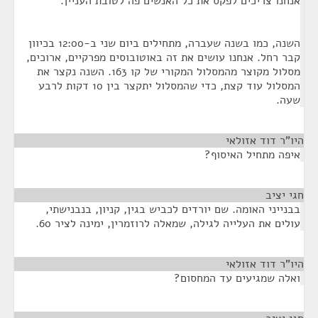
אנחנו צריכים לפקס את כל האנשים פה לטובת העניין.
השנה, כמו בשנה שעברה, מתחילים ביום שני ב-12:00 בכיוון
קבר רחל. אנחנו עושים את זה באוטובוסים מפרקיים, ארוכים,
מסלול מקוצר מהמסלול המקורי של קו 163. השנה נקצר את
המסלול עוד קצת, כדי שהמסלול יתקצר בין 10 דקות לרבע
שעה.
היו"ר דוד אזולאי
¶
איפה מתחיל האיסוף?
חגי יציב
¶
בבנייני האומה. שם יורדים לכביש בגין, קניון, בנבנישתי,
עולים את העלייה לגילה, שמאלה לרוזמרין, ימינה לציר 60.
היו"ר דוד אזולאי
¶
ואלה שמגיעים עד המחסום?