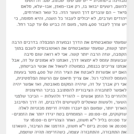
מבחינה ביטחונית – יש שם שער שכתוב שם: זה השער
להשם, רשעים יבואו בו, רק אבו-מאזן, אבו-עלא, סלאם
פיאד – הם עוברים דרך השער הזה. כל שאר האזרחים,
יהודים וערבים, לא יכולים לעבור כל השנה, והיא חסומה, כי
יש צורך לעבור 400 מטר, משם זה כביש 60 עד קבר רחל.
שמעתי שמאבטחים את הדרך ובמערת המכפלה בדרכים הרבה
יותר קשות, שמעתי שמאבטחים את האוטובוסים לשכם בתוך
הקסבה, שזה הרבה יותר קשה. אני לא רואה שום סיבה
שבשעות עומס לא ימצאו דרך, ואנחנו לא אמונים על זה, אבל
אנחנו צריכים ככנסת, כממשלה לשאול את אנשי הביטחון,
האם יש אפשרות לאבטח את הציר הזה של 400 מטר בעעות
העומס להולכי רגל. אם צריך תיאום עם הרשות הפלסטינית,
אני רק אברך על זה, שיהיה המקום מאובטח, ואז אפשר יהיה
לאפשר לתחבורה הציבורית להסתובב בכיכר החיצונית
ולהזרים כל הזמן אנשים – להוריד ולהעלות – הכיכר שלפני
השער, ולעשות שאטלים לקשישים ולרבנים, זה דרך הסיבוב
הארוך יותר, שמשם הם יעברו ותהיה זרימת מכוניות לאלה
שזקוקים, ומ-20:00 – המומחים בטח יגידו יותר את הזמנים-
עד 01:00 בליל י"א חשוון, ואחר הצהריים מ-16:00 עד
20:00 או 21:00 ביום י"א חשוון, הזרמנו את הציבור, השארנו
את התחבורה, והתחבורה עצמה, כשהזרימה תהיה שוטפת,