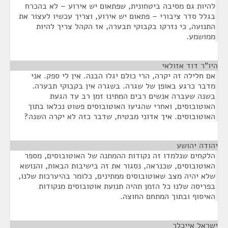
להיות גם מסיבה ביטחונית, שפתאום יש אירוע – לא בהכרח
בגלל סדר ציבורי – פתאום יש אירוע, וצריך עכשיו לעצור את
התנועה, כי נזרקו בקבוקי תבערה, אז הקהל צריך להיות
ממושמע.
היו"ר דוד אזולאי
¶
אם חלילה זה יקרה, הרי כולם יגלו הבנה. אין לי ספק. אני
מדבר כרגע באופן של שגרה. בשגרה אין בקבוקי תבערה.
בשנה שעברה אנשים רבים המתינו זמן רב עד הגעת
האוטובוסים, ואחרי שהגיעו האוטובוסים פשוט נכלאו בתוך
האוטובוסים. איך אדוני מבטיח, שדבר כזה לא יקרה השנה?
יהודה יהושע
¶
הלקחים שנלמדו זה נקודות ההמתנה של האוטובוסים, מספר
האוטובוסים, שכנראה, נסגור את זה בישיבות הבאות, והנושא
שלא יהיה מצב שאוטובוסים ממתינים, כלומר בהיערכות שלנו,
בפריסה שלנו כל הזמן תהיה תנועת אוטובוסים מנקודות
האיסוף ובתוך המתחם החוצה.
ישראל אייכלר
¶