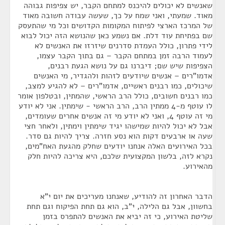
שאנשים לא יכולים להיכנס למתחם הקבר, יש צפיפות גבוהה
מאוד. שמעתי, ואני שמח על כך, שעשה עבודה חשובה מאוד
של המרכז הארצי לפיתוח המקומות הקדושים וכל מי שהתעסק
שם בפתיחת עוד דלת. אם נשמע כאן שהנושא הזה יכול לבוא
לידי פתרון, כולל העמדת סדרנים שיזרזו את האנשים לא
לעמוד הרבה זמן במתחם הקבר – גם בתוך הקבר עצמו,
הצפיפות שיש שם; דיברנו גם על נושא הגעת רבנים,
אדמו"רים – אנשים שיודעים לזהות ולהגדיר, מי האנשים
שיכולים, כמו רבנים ראשיים, אדמו"רים – לא להגיע למצב,
כמו רבנים חשובים, כולל הרב הראשי, שהמתין, ובטלפון אומר
לו עוטף מ-4 ממתין הרב, הרב הראשי - שימתין. אני לא יודע
מי זה עוטף 4, ואני לא יודע מי זה אנשים אחרים שעומדים,
אבל לא יכול להיות שמישהו יגיד שימתין וימתין, ולאחר חצי
שעה או ארבעים דקות הוא נסע חזרה. צריך להיות גם סדר.
בכל האירועים האלה אנחנו יודעים שחלק מהגעת האח"מים,
נקרא לזה, בלשון המקצועית שלכם, היא צריכה להיות חלק
מהאירוע.
הדבר האחרון זה להודיע, שאנחנו מעריכים את יום י"א
בחשוון, אבל גם הלילה, י"ב, הוא גם תחת הפיקוח וגם תחת
שליטת האירוע, כי זה יביא את האנשים להתפרס בזמן