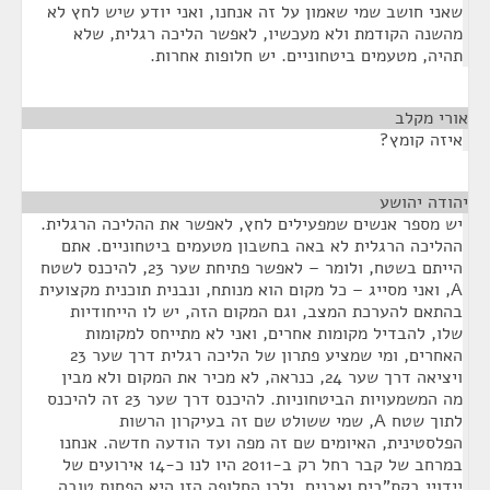
שאני חושב שמי שאמון על זה אנחנו, ואני יודע שיש לחץ לא
מהשנה הקודמת ולא מעכשיו, לאפשר הליכה רגלית, שלא
תהיה, מטעמים ביטחוניים. יש חלופות אחרות.
אורי מקלב
¶
איזה קומץ?
יהודה יהושע
¶
יש מספר אנשים שמפעילים לחץ, לאפשר את ההליכה הרגלית.
ההליכה הרגלית לא באה בחשבון מטעמים ביטחוניים. אתם
הייתם בשטח, ולומר – לאפשר פתיחת שער 23, להיכנס לשטח
A, ואני מסייג – כל מקום הוא מנותח, ונבנית תוכנית מקצועית
בהתאם להערכת המצב, וגם המקום הזה, יש לו הייחודיות
שלו, להבדיל מקומות אחרים, ואני לא מתייחס למקומות
האחרים, ומי שמציע פתרון של הליכה רגלית דרך שער 23
ויציאה דרך שער 24, כנראה, לא מכיר את המקום ולא מבין
מה המשמעויות הביטחוניות. להיכנס דרך שער 23 זה להיכנס
לתוך שטח A, שמי ששולט שם זה בעיקרון הרשות
הפלסטינית, האיומים שם זה מפה ועד הודעה חדשה. אנחנו
במרחב של קבר רחל רק ב-2011 היו לנו כ-14 אירועים של
יידויי בקת"בים ואבנים, ולכן החלופה הזו היא הפחות טובה,