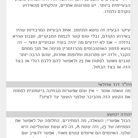
הבעייתית ביותר. יש פתרונות אחרים, והלקחים מהאירוע
הקודם נלמדו.
עיקר הבעיה זה נושא התזמון. אחת הבעיות המרכזיות שהיו
באירוע הקודם, ובלי שום קשר לכמות המבקרים, שנכון שהיא
גדולה – אנו לא יודעים מה יהיה בעוד שבועיים וחצי – זה
נושא תזמון האוטובוסים מהרוזמרין פנימה אל תוך מתחם
הקבר, ולזה יש פתרונות וחלופות אחרות, שהם הרבה יותר
טובים מאשר לפתוח את 23 ולאפשר להם ללכת רגלי או בצד
הזה או בצד הכחול.
היו"ר דוד אזולאי
¶
מה שאתה אומר – אין שום אפשרות מבחינה ביטחונית לפתוח
את הקטע הזה מהכיכר שלפני השער עד לציון?
יהודה יהושע
¶
הכול אפשרי; השאלה, מה המחירים. החלופה של לאפשר את
הפתיחה של 23, וזה שטח A, זה לא שטח שהשליטה היא
שלנו. האיומים הם איומים קשים מאוד. אפשר להציב שם