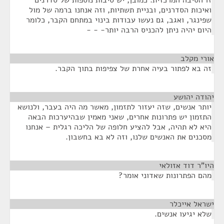
זו הסיבה המרכזית. כמובן, יש סיבות נוספות של סדרנים
ואיכות הסדרנים, ובניית תשתיות, וזה אנחנו ברמה של מול
שפינגר, ואגב, גם נעשו עבודות בינוי במתחם הקבר, כלומר
היום יהיה ניתן להכניס הרבה יותר- - -
אורי מקלב
¶
זה בא לפתור בעיה אחרת של צפיפות בתוך הקבר.
יהודה יהושע
¶
יותר אנשים, שזה יעזור לתזמון, מאשר מה היה בעבר, ולנושא
התזמון יש פתרונות אחרים, שאני מאמין שבהיערכות הבאה
היא לא תהיה, אבל להציע חלופה של הליכה רגלית – אנחנו
מסכנים את האנשים שלנו, וזה לא בא בחשבון.
היו"ר דוד אזולאי
¶
מהם הפתרונות שאדוני אומר?
ישראל אייכלר
¶
שלא יגיעו אנשים.