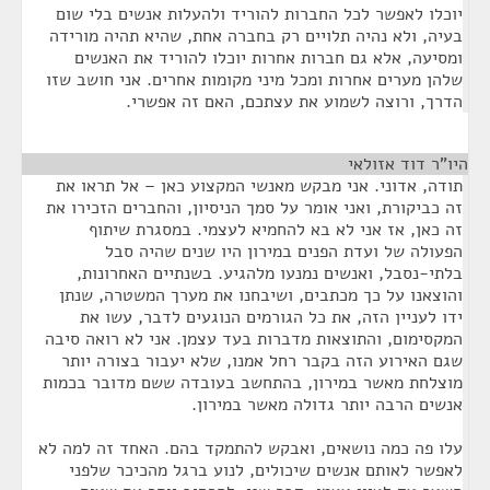
יוכלו לאפשר לכל החברות להוריד ולהעלות אנשים בלי שום
בעיה, ולא נהיה תלויים רק בחברה אחת, שהיא תהיה מורידה
ומסיעה, אלא גם חברות אחרות יוכלו להוריד את האנשים
שלהן מערים אחרות ומכל מיני מקומות אחרים. אני חושב שזו
הדרך, ורוצה לשמוע את עצתכם, האם זה אפשרי.
היו"ר דוד אזולאי
¶
תודה, אדוני. אני מבקש מאנשי המקצוע כאן – אל תראו את
זה כביקורת, ואני אומר על סמך הניסיון, והחברים הזכירו את
זה כאן, אז אני לא בא להחמיא לעצמי. במסגרת שיתוף
הפעולה של ועדת הפנים במירון היו שנים שהיה סבל
בלתי-נסבל, ואנשים נמנעו מלהגיע. בשנתיים האחרונות,
והוצאנו על כך מכתבים, ושיבחנו את מערך המשטרה, שנתן
ידו לעניין הזה, את כל הגורמים הנוגעים לדבר, עשו את
המקסימום, והתוצאות מדברות בעד עצמן. אני לא רואה סיבה
שגם האירוע הזה בקבר רחל אמנו, שלא יעבור בצורה יותר
מוצלחת מאשר במירון, בהתחשב בעובדה ששם מדובר בכמות
אנשים הרבה יותר גדולה מאשר במירון.
עלו פה כמה נושאים, ואבקש להתמקד בהם. האחד זה למה לא
לאפשר לאותם אנשים שיכולים, לנוע ברגל מהכיכר שלפני