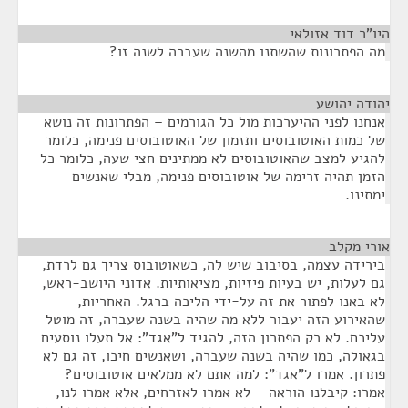
היו"ר דוד אזולאי
¶
מה הפתרונות שהשתנו מהשנה שעברה לשנה זו?
יהודה יהושע
¶
אנחנו לפני ההיערכות מול כל הגורמים – הפתרונות זה נושא
של כמות האוטובוסים ותזמון של האוטובוסים פנימה, כלומר
להגיע למצב שהאוטובוסים לא ממתינים חצי שעה, כלומר כל
הזמן תהיה זרימה של אוטובוסים פנימה, מבלי שאנשים
ימתינו.
אורי מקלב
¶
בירידה עצמה, בסיבוב שיש לה, כשאוטובוס צריך גם לרדת,
גם לעלות, יש בעיות פיזיות, מציאותיות. אדוני היושב-ראש,
לא באנו לפתור את זה על-ידי הליכה ברגל. האחריות,
שהאירוע הזה יעבור ללא מה שהיה בשנה שעברה, זה מוטל
עליכם. לא רק הפתרון הזה, להגיד ל"אגד": אל תעלו נוסעים
בגאולה, כמו שהיה בשנה שעברה, ושאנשים חיכו, זה גם לא
פתרון. אמרו ל"אגד": למה אתם לא ממלאים אוטובוסים?
אמרו: קיבלנו הוראה – לא אמרו לאזרחים, אלא אמרו לנו,