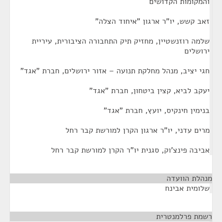
והמקומות הקדושים
זאב קשש, יו"ר ארגון "איחוד הצלה"
שלמה רוזנשטיין, מחזיק תיק התחבורה הציבורית, עיריית
ירושלים
חגי יציב, מנהל מחלקת תנועה – אזור ירושלים, חברת "אגד"
יעקב לביא, קצין ביטחון, חברת "אגד"
בנימין חינקיס, יועץ, חברת "אגד"
מרים עדני, יו"ר ארגון הקרן למורשת קבר רחל
אביבה פינצ'וק, סגנית יו"ר הקרן למורשת קבר רחל
מנהלת הוועדה
¶
שלומית אבינח
רשמת פרלמנטרית
¶