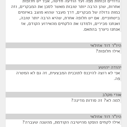
גדודים וכוחות מפה ועד הודעה חדשה, אבל יש חלופות
אחרות, שהן הרבה יותר טובות מאשר לסכן את המבקרים, וזה
כמות גדולה של מבקרים, דרך מעבר שהוא מוצב באיומים
ביטחוניים. אם יש חלופה אחרת, שהיא הרבה יותר טובה,
ואנחנו מכירים, ולמדנו את הלקחים מהאירוע הקודם, אז
אנחנו ניערך בהתאם.
היו"ר דוד אזולאי
¶
אילו חלופות?
יהודה יהושע
¶
אני לא רוצה להיכנס לתוכנית המבצעית, זה גם לא המטרה
פה.
אורי מקלב
¶
למה לא? זה סודות מדינה?
היו"ר דוד אזולאי
¶
אילו לקחים הופקו מהישיבה הקודמת, מהשנה שעברה?