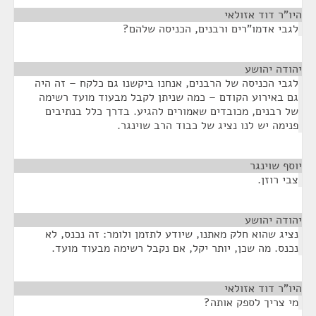
היו"ר דוד אזולאי
¶
לגבי אדמו"רים ורבנים, הכניסה שלהם?
יהודה יהושע
¶
לגבי הכניסה של הרבנים, אנחנו ביקשנו גם כלקח – זה היה
גם באירוע הקודם – כמה שניתן לקבל מבעוד מועד רשימה
של רבנים, מכובדים שאמורים להגיע. בדרך כלל בנתיבים
פנימה יש לנו נציג של כבוד הרב שוינגר.
יוסף שוינגר
¶
צבי רוזן.
יהודה יהושע
¶
נציג שהוא חלק מאתנו, שיודע לתזמן ולומר: זה נכנס, לא
נכנס. מה שכן, יותר יקל, אם נקבל רשימה מבעוד מועד.
היו"ר דוד אזולאי
¶
מי צריך לספק אותה?