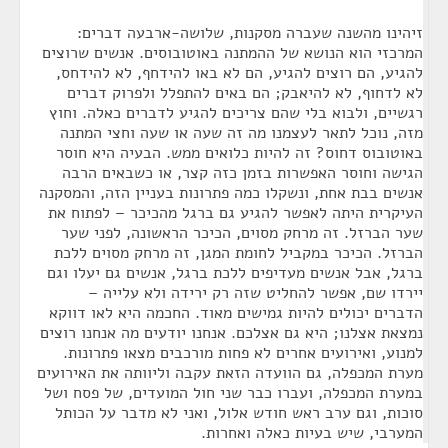
זיהינו מהשנה שעברה מסקנות, שלושה-ארבעה דברים:
המרכזי הוא הנושא של ההמתנה באוטובוסים. אנשים שרוצים
להגיע, הם רוצים להגיע, הם לא באו להידחף, לא להידחס,
לא לדחוף, לא להיאבק; הם באים להתפלל ולפרוק דברים
רגשיים, ולבוא בלי שהם צריכים להגיע לדברים כאלה. וחוץ
מזה, נוכל לתאר לעצמנו מה זה שעה או שעה וחצי המתנה
באוטובוס דחוס? זה להיות כלואים ממש. הבעיה היא חוסר
הגישה וחוסר האפשרות בזמן כזה קצר, או כשבאים הרבה
אנשים בבת אחת, ונשקלו כמה פתרונות בעניין הזה, והמסקנה
העיקרית היתה לאפשר להגיע גם ברגל מהכיכר – לפתוח את
שער הברזל. זה מרחק מסוים, הכיכר הראשונה, לפני שער
הברזל. הכיכר במקביל לחומת המגן, זה מרחק מסוים ללכת
ברגל, אבל אנשים מעדיפים ללכת ברגל, אנשים גם יעלו וגם
יירדו שם, אפשר להחליט שזה רק ירידה ולא עלייה –
הדברים יכולים להיות גמישים מאוד. החכמה היא לאו דווקא
נמצאת אצלנו; היא גם אצלכם. אנחנו יודעים מה אנחנו רוצים
למנוע, ואירועים אחרים לא פחות מורכבים מצאו פתרונות.
מערת המכפלה, גם הוועדה הזאת עקבה וליוותה את האירועים
במערת המכפלה, ועברו כבר שני חול המועדים, של פסח ושל
סוכות, וגם ערב ראש חודש אלול, ואני לא מדבר על הכותל
המערבי, שיש בעיות כאלה ואחרות.