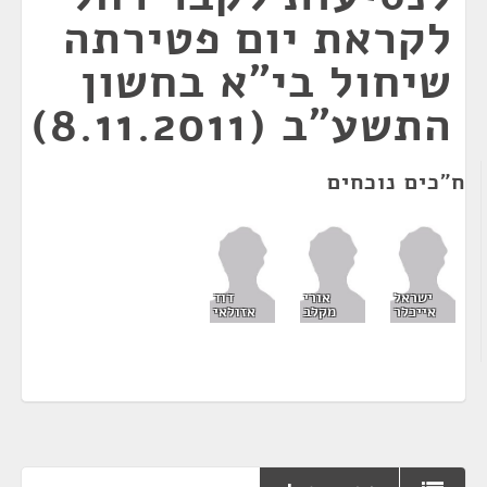
לקראת יום פטירתה
שיחול בי"א בחשון
התשע"ב (8.11.2011)
ח"כים נוכחים
ישראל
אורי
דוד
אייכלר
מקלב
אזולאי