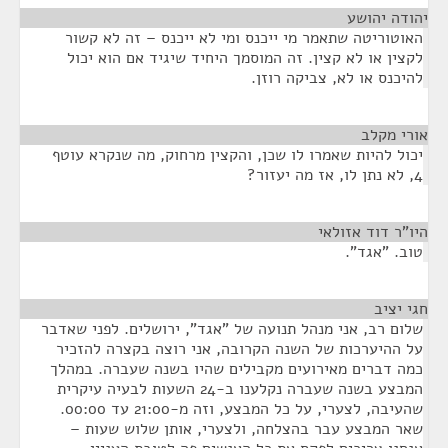
יהודה יהושע
¶
האוטוריטה שתאמר מי ייכנס ומי לא ייכנס – זה לא קשור
לקצין או לא קצין. זה המוסמך היחיד שיגיד אם הוא יכול
להיכנס או לא, צביקה רוזן.
אורי מקלב
¶
יכול להיות שאמרו לו שכן, והקצין מרחוק, מה שנקרא עוטף
4, לא נתן לו, אז מה יעזור?
היו"ר דוד אזולאי
¶
טוב. "אגד".
חגי יציב
¶
שלום רב, אני מנהל תנועה של "אגד", ירושלים. לפני שאדבר
על ההיערכות של השנה הקרובה, אני רוצה בקצרה להזכיר
כמה דברים מאירועים מקבילים שהיו בשנה שעברה. במהלך
המבצע בשנה שעברה נקלענו ב-24 השעות לבעיה עיקרית
שהעיבה, לצערי, על כל המבצע, וזה מ-21:00 עד 00:00.
שאר המבצע עבר בהצלחה, ולצערי, אותן שלוש שעות –