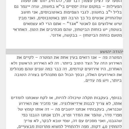
השער עד לציון עצמו; דבר שני, להרחיב יותר את שעות
הפעילות – במקום שזה יסתיים בי"א בחשוון, שזה ייגמר גם
בליל י"ב בחשוון. לגבי הצפיפות באוטובוסים, אני חושב
שלהחזיק אנשים כל כך הרבה זמן באוטובוסים, ואני מבין
שיש אילוצים גם לאנשי "אגד" – אתם הרי לא עצמאים
בשטח; יש כוחות הביטחון, שהם מכתיבים את הטון. האחראי
מטעם כוחות הביטחון - בבקשה, אדוני.
יהודה יהושע
¶
המטרה פה – אנו רואים בעין אחת את המטרה – לקיים את
האירוע הזה על הצד הטוב ביותר. זה לא האירוע הראשון ולא
האחרון, היו אירועים קודמים, זה כבר כמה שנים שהם מנהלים
את האירועים האלה, ובסך הכול הם מתנהלים בצורה הטובה
ביותר, ויש פה עדים.
בנוסף, בעקבות תקלה שיכולה להיות, או לקח שאנחנו לומדים
אותו, לא צריך לבנות אידיאולוגיה. אני מזכיר את האירוע
שכנראה, בעקבותיו אנחנו יושבים פה – זה אותו קומץ של
מפרי סדר, שהפר את הסדר ופרץ, ולכן אנחנו הגבנו כפי
שהגבנו, ואני מסכים עם זה, שמי שבא לבקר, לא צריך
להמתין 40 דקות. מפה ולהתחיל למצוא פתרונות מבצעיים,