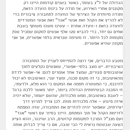
הגדולה של ל"ג בעומר, כאשר בשנים קודמות היינו רק
מקוננים אחרי האירוע, אז תודה על כינוס הועדה הזאת,
ותודה מיוחדת על הצירוף של הוועדה לתחבורה ציבורית כדי
לא להריץ את הקהל ואת אנשי "אגד" ואת אנשי המשרדים
לוועדה כזאת ו-וועדה אחרת – עשינו משהו משותף בשבת
אחים גם יחד, כדי להביא 120 אלף אנשים למקום שמכיל 700
מקומות לכל היותר. זו משימה שנראית בלתי אפשרית, אך אני
מקווה שהיא אפשרית.
מטבע הדברים, אני רוצה להתייחס לעניין של התחבורה
הציבורית. יש מצב בלתי-אפשרי, שאנשים נקלעים לתוך
אוטובוסים סגורים, שמצד אחד אומרים להם: אי-אפשר לרדת
מהאוטובוס, כי זה מקום סכנה, ומצד שני, האוטובוס לא יכול
להיכנס, כי המשטרה חסמה את המקום כי הוא מלא, ולדעתי,
זו הסכנה הבטיחותית הגדולה ביותר, יותר מאשר ללכת ברגל
– לשבת באוטובוס, ממש מלכודות, שהשם ישמור, שלא יהיה
איזה פיגוע – אלה מלכודות מוות. לכן צריך לפרוץ דרך
יצירתית, שאפשר יהיה להזרים את התחבורה, שזה המפתח
לזרימת הקהל אל תוך המתחם. היינו בסיור עם ראשי "אגד"
ועם מנכ"ל המרכז למקומות קדושים, הרב שוינגר, והוא הציע
הצעה שבשטח נראית לי הכי טובה, אם כי צריך לבדוק אותה