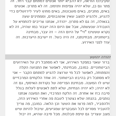
שקיבלנו הוראה, לא להביא יותר אנשים למתחם קבר רחל. זה
פתר גם כן, שלא יהיה צפיפות ותזמון. זה לא פתרון. אנשים
באים, מחכים, באים משכונות, באים מחוץ לעיר לירושלים כדי
להגיע, ולהגיע למצב שאין אוטובוסים, וממתינים שעה
בגאולה, זה גם לא פתרון. יהודה, אנחנו צריכים להחמיא על
העבודה שנעשתה, אבל אם היום הזה יעבור כמו שהיה, זה לא
נקרא שעשינו "וי" על היום הזה – זה עבר, מבחינה
ביטחונית. מבחינתנו, זה היה כשל. זו ישיבת היערכות. זה
עוד לפני האירוע.
יהודה יהושע
¶
ברור שאני כמפקד האירוע, אני לא מסתכל רק על האירועים
הביטחוניים. כמובן, מבחינתי, לאפשר את התנועה הקלה
והפתוחה, לאפשר לכל מי שרוצה להגיע למתחם הקבר – אני
לא מסתכל רק בהיבט הביטחוני. זה אחד הלקחים המרכזיים
שיש לו המענה. מבחינת הפריסה של נקודות האיסוף, גם זה
לא יהיה; לא יהיה הנחיות, שלא לתת לאנשים לעלות בגלל
סיבה כזו או אחרת. זה הלקח המרכזי, ואת המענה אנחנו
נותנים, בהנחה שלא נצטרך לשבת פה אחרי האירוע הזה,
ולהסביר, למה פרצו את השער וכן הלאה. כמובן, פה צריך
להעביר מסרים לכל המבקרים שמגיעים, שיכול להיות שיש
מצב שצריך גם טיפת סבלנות. מכל סיבה שהיא, זה יכול