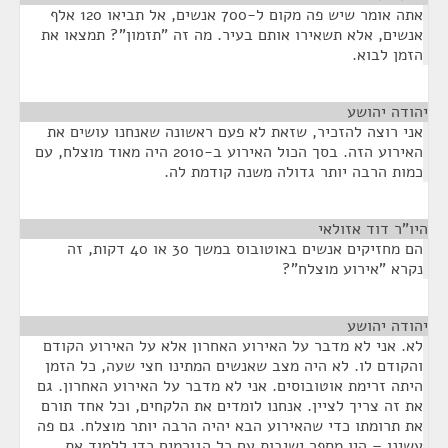
אתה אומר שיש פה מקום ל-700 אנשים, אל תביאו 120 אלף
אנשים, אלא תשאירו אותם בעיר. מה זה "תזמון"? תמצאו את
הזמן לבוא.
יהודה יהושע
¶
אני רוצה להזכיר, שזאת לא פעם ראשונה שאנחנו עושים את
האירוע הזה. בסך הכול האירוע ב-2010 היה מאוד מוצלח, עם
כמות הרבה יותר גדולה משנה קודמת לה.
היו"ר דוד אזולאי
¶
הם מחזיקים אנשים באוטובוס במשך 30 או 40 דקות, זה
נקרא "אירוע מוצלח"?
יהודה יהושע
¶
לא. אני לא מדבר על האירוע האחרון אלא על האירוע הקודם
והקודם לו. לא היה מצב שאנשים המתינו חצי שעה, כל הזמן
היתה זרימת אוטובוסים. אני לא מדבר על האירוע האחרון. גם
את זה צריך לציין. אנחנו לומדים את הלקחים, וכל אחד תורם
את תרומתו כדי שהאירוע הבא יהיה הרבה יותר מוצלח. גם פה
עשינו – היו מספר ישיבות עם כל הגורמים כדי ללמוד את