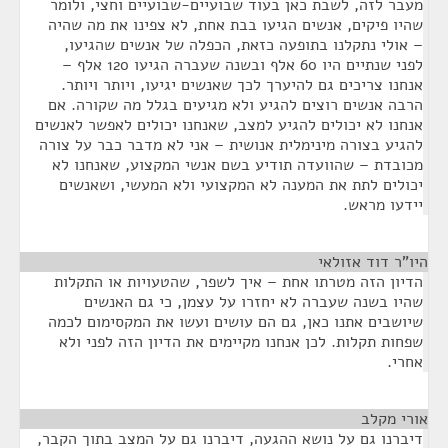
מעבר לזה, לשבת כאן בעוד שבועיים-שבועיים וחצי, ולומר
שהיו פיקים, אנשים הגיעו בבת אחת, לא צפינו את מה שהיה
– אולי נתקלנו בתופעה כזאת, הכפלה של אנשים שהגיעו,
לפני שנתיים היו 60 אלף ובשנה שעברה הגיעו 120 אלף –
אנחנו צריכים גם להיערך לכך שאנשים יגיעו, ויותר ויותר.
הרבה אנשים רוצים להגיע ולא מגיעים בגלל מה שקורה. אם
אנחנו לא יכולים להגיע למצב, שאנחנו יכולים לאפשר לאנשים
להגיע בצורה מינימלית אנושית – אני לא מדבר כבר על צורה
מכובדת – שהוועדה תודיע בשם אנשי המקצוע, שאנחנו לא
יכולים לתת את המענה לא המקצועי ולא המעשי, ושאנשים
יידעו מראש.
היו"ר דוד אזולאי
¶
הדיון הזה מטרתו אחת – איך לשפר, שהטעויות או התקלות
שהיו בשנה שעברה לא יחזרו על עצמן, כי גם האנשים
שיושבים אתנו כאן, גם הם עושים ועשו את המקסימום לכמה
שפחות תקלות. לכן אנחנו מקיימים את הדיון הזה לפני ולא
אחרי.
אורי מקלב
¶
דיברנו גם על נושא ההגעה, דיברנו גם על המצב בתוך הקבר,