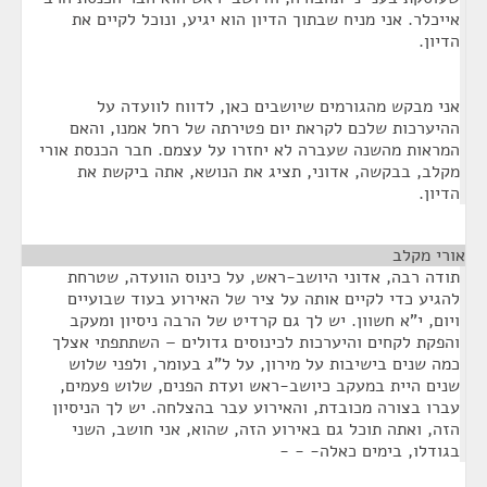
אייכלר. אני מניח שבתוך הדיון הוא יגיע, ונוכל לקיים את
הדיון.
אני מבקש מהגורמים שיושבים כאן, לדווח לוועדה על
ההיערכות שלכם לקראת יום פטירתה של רחל אמנו, והאם
המראות מהשנה שעברה לא יחזרו על עצמם. חבר הכנסת אורי
מקלב, בבקשה, אדוני, תציג את הנושא, אתה ביקשת את
הדיון.
אורי מקלב
¶
תודה רבה, אדוני היושב-ראש, על כינוס הוועדה, שטרחת
להגיע כדי לקיים אותה על ציר של האירוע בעוד שבועיים
ויום, י"א חשוון. יש לך גם קרדיט של הרבה ניסיון ומעקב
והפקת לקחים והיערכות לכינוסים גדולים – השתתפתי אצלך
כמה שנים בישיבות על מירון, על ל"ג בעומר, ולפני שלוש
שנים היית במעקב כיושב-ראש ועדת הפנים, שלוש פעמים,
עברו בצורה מכובדת, והאירוע עבר בהצלחה. יש לך הניסיון
הזה, ואתה תוכל גם באירוע הזה, שהוא, אני חושב, השני
בגודלו, בימים כאלה- - -