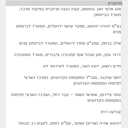
מוזמנים
¶
סגן אלוף זאב גוטסמן, קצין הגנה מרחבית בפיקוד מרכז,
משרד הביטחון
נצ"מ יהודה יהושע, מפקד עוטף ירושלים, המשרד לביטחון
פנים
אילן ברחת, קמב"צ מחוז ירושלים, המשרד לביטחון פנים
דרור גנון, סגן מנהל אגף תחבורה ציבורית, משרד התחבורה
חיים רואש, יועץ השר, המשרד לשירותי דת
יוסף שוינגר, מנכ"ל המקומות הקדושים, המרכז הארצי
לפיתוח המקומות הקדושים
שחר פיירמן, אחראי האתר – קבר רחל, המרכז הארצי לפיתוח
המקומות הקדושים
צביקה רוזן
יהושע אריה (אריק) שפטר, קמ"ט דתות, לשכת רב הכותל