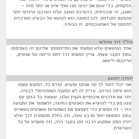
הלקחים, כדי שגם אם יגיעו 120 אלף איש או יותר מזה –
ואגב, זה עובדתית, בהערכת המצב שלנו הערכנו שיגיעו יותר
מהפעם הקודמת. לכן המענה הוא לנושא של הבעיה המרכזית
לתזמון של האוטובוסים. זו הבעיה.
היו"ר דוד אזולאי
¶
אחד הנושאים שלא שמעתי את התייחסותך אליהם זה הצפיפות
בתוך הקבר עצמו. צריך למצוא דרך לתת זרימה של אנשים,
שייכנסו וייצאו.
יהודה יהושע
¶
אני יכול לומר לך מה אנחנו עושים. קודם כל, המקום עצמו
הוא טיפה הורחב. עדיין זה לא המענה האופטימלי לבעיה.
יחד עם סדרנים איכותיים וקצין שלנו, שעומד כל הזמן עם
מגה פון כדי להוציא את האנשים החוצה, ולאפשר את התנועה
הזו – זה הפתרון כדי לצמצם את האפשרות שאנשים נשארים
בתוך המתחם יותר מרבע שעה, וזה כחלק מהפתרון לכך שלא
יהיה המון שתקוע הרבה זמן בקבר הזה, וזה משפיע על כל
השרשרת.