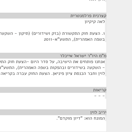
קצרנית פרלמנטרית
¶
לאה קיקיון
1. הצעת חוק התקשורת (בזק ושידורים) (תיקון - השקעה בשידורים ובהפקות
בשפה האמהרית), התשע"א-2011
מ"מ היו"ר ישראל אייכלר
¶
אנחנו פותחים את הישיבה, על סדר היום -הצעת חוק התקש
לוין וחבר הכנסת ציון פיניאן. הצעת החוק עברה בקריאה
קריאות
¶
- - -
יריב לוין
¶
המונח הוא: "דיון מוקדם".