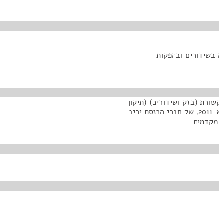
ורת (בזק ושידורים) (תיקון
- השקעה בשידורים ובהפקות בשפה האמהרית), התשע"א-2011, של חברי הכנסת יריב
 מקדמית - -