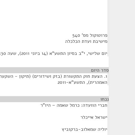
פרוטוקול מס' 540
מישיבת ועדת הכלכלה
יום שלישי, י"ב בסיון התשע"א (14 ביוני 2011), שעה 11:30
סדר היום
1. הצעת חוק התקשורת (בזק ושידורים) (תיקון - השקע
האמהרית), התשע"א-2011
נכחו
¶
חברי הוועדה: כרמל שאמה – היו"ר
ישראל אייכלר
יוליה שמאלוב-ברקוביץ