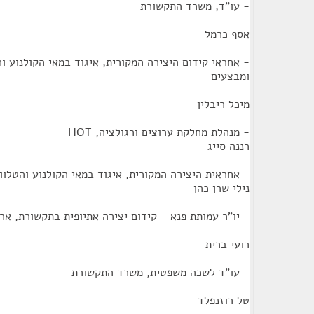
- עו"ד, משרד התקשורת
אסף כרמל
- אחראי קידום היצירה המקורית, איגוד במאי הקולנוע והט
ומבצעים
מיכל ריבלין
- מנהלת מחלקת ערוצים ורגולציה, HOT
רננה סייג
- אחראית היצירה המקורית, איגוד במאי הקולנוע והטלווי
נילי שרן כהן
- יו"ר עמותת פנא - קידום יצירה אתיופית בתקשורת, ארג
רועי ברית
- עו"ד לשכה משפטית, משרד התקשורת
טל רוזנפלד