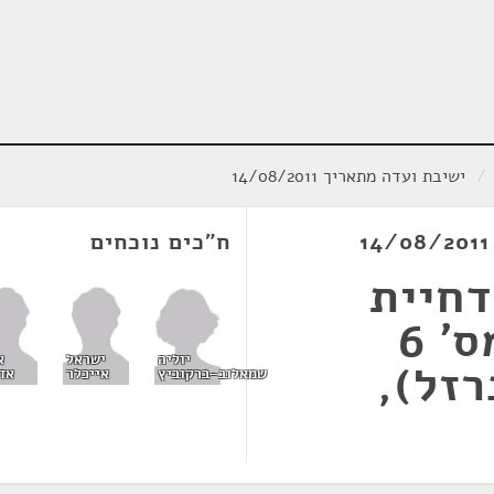
/
ישיבת ועדה מתאריך 14/08/2011
ח"כים נוכחים
דחיית
תחילתו של תיקון מס' 6
יוליה
ישראל
א
זל),
שמאלוב-ברקוביץ
אייכלר
אד