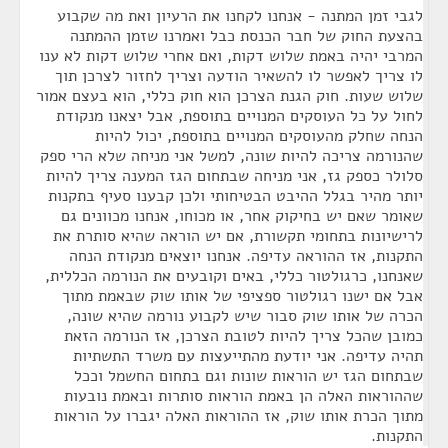
לגבי זמן המתנה - אנחנו לקחנו את הרעיון ואת מה שקבוע
בהצעת החוק של חבר הכנסת כבל ואמרנו שזמן ההמתנה
המרבי יהיה באמת שלוש דקות, ואם אחרי שלוש דקות לא ענו
לו צריך לאפשר לו להשאיר הודעה וצריך לחזור לצרכן תוך
שלוש שעות. חוק הגנת הצרכן הוא חוק כללי, הוא בעצם אמור
לחול על כל העוסקים המנויים בתוספת, אבל יצאנו מנקודת
הנחה שחלק מהעוסקים המנויים בתוספת, יכול להיות
שהנורמה צריכה להיות שונה, למשל אני מניחה שלא הרי ספק
סלולר כספק גז, אני מניחה שבתחום הגז המענה צריך להיות
יותר מהיר בגלל ההיבט הבטיחותי ולכן קבענו סעיף בתקנות
שאומר שאם יש בחיקוק אחר, או מכוחו, אנחנו מכוונים גם
לרישיונות בתחומי תקשורת, אם יש הוראה שהיא סותרת את
התקנות, אז ההוראה עדיפה. אנחנו יוצאים מנקודת הנחה
שאנחנו, כרגולטור כללי, באים וקובעים את הנורמה הכללית,
אבל אם ישנו רגולטור ספציפי של אותו שוק שבאמת מתוך
הכרה של אותו שוק סבור שיש לקבוע נורמה שהיא שונה,
כמובן שהכל צריך להיות לטובת הצרכן, אז הנורמה הזאת
תהיה עדיפה. אני יודעת מהתייעצות עם משרד התשתיות
שבתחום הגז יש הוראות שונות וגם בתחום החשמל וככל
שההוראות האלה הן באמת הוראות סותרות ובאמת נובעות
מתוך הכרת אותו שוק, אז ההוראות האלה יגברו על הוראות
התקנות.