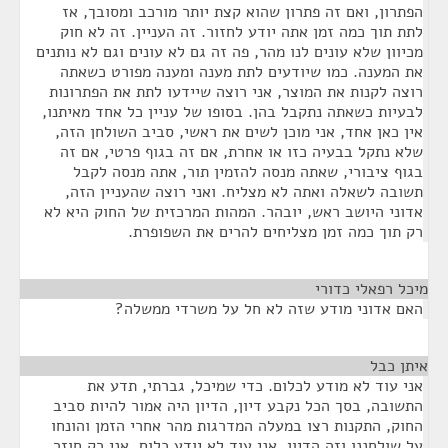
הפתרון, ואם זה פתרון שהוא קצת יותר מורכב ומסובך, אז
לתת תוך כמה זמן אתה יודע לחזור. זה העניין. זה לא חוק
מכיוון שלא עונים לנו מהר, פה זה גם לא עונים וגם לא נותנים
את המענה. כמו שיודעים לתת מענה ומענה מפורט כשאתה
רוצה לקנות את המוצר, אני רוצה שיידעו לתת את הפתרונות
לבעיות כשאתה נתקבל בהן. בסופו של עניין כל אחד מאיתנו,
אין כאן אחד, אני מוכן לשים את ראשי, סביב השולחן הזה,
שלא נתקל בבעיה כזו או אחרת, אם זה בגוף פרטי, אם זה
בגוף ציבורי, שאתה מנסה להזמין תור, אתה מנסה לקבל
תשובה לשאלה ואתה לא מצליח. ואני רוצה שהעניין הזה,
אדוני היושב ראש, יובהר. המהות המרכזית של החוק היא לא
רק תוך כמה זמן מצליחים להרים את השפופרת.
מיכל רפאלי כדורי
¶
האם אדוני מודע שזה לא חל על משרדי ממשלה?
איתן כבל
¶
אני עוד לא מודע לכלום. כדי שמיכל, גברתי, תדע את
התשובה, בסך הכל נקבע דיון, הדיון היה אמור להיות סביב
החוק, התקנות רצו במעלה המדרגות מהר אחרי הזמן והונחו
על שולחננו וזה הדיון. אני עוד לא יודע כלום. אני רק חוזר