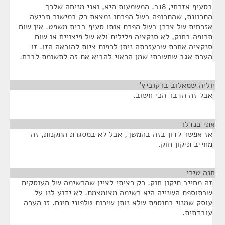
בסעיף אזרחי, 18ב. המשמעות היא, ואני מניחה שלכך
התכוונת, שהתרופה בשל הפרתו נמצאת רק במישור תביעה
אזרחית של צרכן בשל הפרת אותו סעיף בבית משפט. אין שום
תרופה בחוק, לא סנקציה פלילית ולא של פיצויים או שום
סנקציה אחרת שבעזרתה ניתן לכפות ציות להוראה הזו. זו
הערת אגב שחשבתי שמן הראוי להביא את זה לתשומת לבכם.
יוליה שמאלוב ברקוביץ’
¶
אבל זה הדבר הכי חשוב.
אתי בנדלר
¶
אז אפשר לדון בזה בהמשך, אבל לא במסגרת התקנות, זה
מחייב תיקון חוק.
חנה טירי
¶
זה מחייב תיקון חוק. רק רציתי לציין שהרשימה של העוסקים
שבתוספת השנייה היא רשימה מצומצמת. לא ידוע לנו על
עוסק שמנוי בתוספת שלא נותן שירות טלפוני חינם. זו הערה
עובדתית.