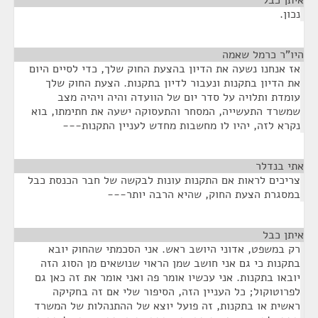
איתן כבל
¶
נכון.
היו"ר כרמל שאמה
¶
אז אנחנו נשעה את הדיון בהצעת החוק שלך, כדי לסיים היום
את הדיון בתקנות ונעבור לדיון בתקנות. הצעת החוק שלך
עומדת ותלויה על סדר יום של הוועדה והיה ויהיה מצב
שמשרד התעשייה, המסחר והתעסוקה ישעה את חתימתו, בוא
נקרא לזה, יהיו לו מחשבות מחדש לעניין התקנות---
אתי בנדלר
¶
צריכים לראות אם התקנות עונות לבקשה של חבר הכנסת כבל
במסגרת הצעת החוק, שהיא הרבה יותר---
איתן כבל
¶
רק במשפט, אדוני היושב ראש. אני הסכמתי שהחוק יובא
בתקנות כי גם אני חושב שמן הראוי שנושאים מן הסוג הזה
יובאו בתקנות. אני עכשיו אומר פה ואני אומר את זה כאן גם
לפרוטוקול; כל העניין הזה, הסיפור שלי אם זה בחקיקה
ראשית או בתקנות, זה פועל יוצא של ההתנהלות של המשרד