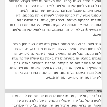
הסעיף נחקק בשנת 2005 והוא מאפשר גם לשר לקבוע הוראות
בכל הנוגע למתן שירות טלפוני לפי הוראות סעיף זה ולכן
באנו ואמרנו שככל שמדובר בקביעת זמן המתנה למענה
טלפוני אנושי, זו קביעה שניתן לעשות אותה בתקנות, לא
חייבים בחקיקה ראשית. דבר נוסף, אנחנו גם הרחבנו את
התוספת השנייה והוספנו עוסקים נוספים עליהם יחולו החובות
שבסעיף 18ב, לא רק זמן המתנה, כמובן לספק שירות טלפוני
חינם.
שוב פעם, כרגע 18ב מנוסח באופן כזה שזה לשם מתן מענה.
לשם מתן מענה, אפשר לעשות פרשנות מרחיבה, זה באמת
לתת מענה, אבל אנחנו עוסקים בפנייה שעניינה ליקויים או
פגמים בטובין או בשירותים וזו באמת גם שאלה של פרשנות
מה זה פגמים ומה זה ליקויים. נתקלנו בשאלות כאלה. נכון
שהסעיף הוא סעיף אזרחי, הוא לא סעיף שאנחנו אוכפים אותו,
אבל תמיד כשפנו אלינו נתנו את הפרשנות המרחיבה ביותר
לשאלה מה זה ליקויים ומה זה פגמים.
אתי בנדלר
¶
גב' טירי, סליחה, אני מבקשת להפנות את תשומת לב הוועדה
להערה של גב' טירי שאולי המשמעות שלה לא נהירה עד
הסוף, אז כדאי שאני אזכיר את זה. אמרה גב' טירי שמדובר