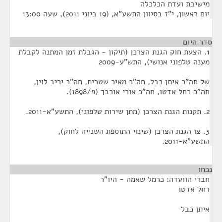
מישיבת ועדת הכלכלה
יום ראשון, י"ז בסיוון התשע"א, (19 ביוני 2011), שעה 13:00
סדר היום
1. הצעת חוק הגנת הצרכן (תיקון - הגבלת זמן המתנה לקבלת
מענה טלפוני אנושי), התש"ע-2009
של חה"כ איתן כבל, חה"כ מאיר שטרית, חה"כ יריב לוין,
חה"כ רחל אדטו, חה"כ אורי אורבך (פ/1898).
2. תקנות הגנת הצרכן (מתן שירות טלפוני), התשע"א-2011.
3. צו הגנת הצרכן (שינוי התוספת השנייה לחוק),
התשע"א-2011.
נכחו
¶
חברי הוועדה: כרמל שאמה - היו"ר
רחל אדטו
איתן כבל