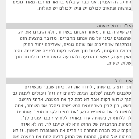
החוק. זה העניין. אני כבר קיבלתי בדואר מהרבה מאוד גופים
בקשות ופתאום לכולם יש פיק ולכולם יש תקלות.
היו"ר כרמל שאמה
¶
רק שיהיה ברור, מאחר ואנחנו בשידור, ולא הזכרנו את זה,
שהצופים יבינו על מה אנחנו מדברים; מדובר בהצעת חוק
ובתקנות שמחייבות את אותם גופים, שעליהם יחול החוק
ויחולו התקנות, לענות תוך שלוש דקות לפנייה טלפונית. והיה
ואין מענה, ישאירו הודעה ולהודעה הזאת חייבים לחזור תוך
שלוש שעות.
איתן כבל
¶
אני רוצה, ברשותך, לחדד את זה. כיוון שכבר מכשירים
טלפנים לענות 'שלום, הגעת למקום זה וזה' ויכולים לענות גם
תוך שלוש דקות אבל לא לתת לך את המענה. אדוני היושב
ראש, בין לבין כשהיועצת המשפטית ניהלה את השיחה, אתה
לחשת לי את המשפט הבא, 'אם רוצים לקנות מוצר ואומרים
לך ללחוץ 1, כשאתה עוד באוויר ללחוץ 1 כבר עונים לך'.
המהות המרכזית של החוק היא לא שיענו לך, זה לא איזה
מקום שכל חברה תתחרה מי הרים את השפופרת ראשון. זו לא
המהות של החוק, המהות של החוק לדעת לתת את המענה ואת