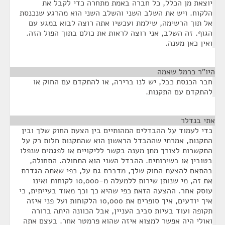
יוצאת מן הכלל, כל חברה באמת מתחרה כדי לקבל את
הלקוח. ויש את השלב השני והשלב השני הוא מהרגע שנכנסת
אל תוך הרשימה, שילמת ועכשיו אתה רוצה לבוא במגע עם
הגוף. זה השלב, אני רוצה לראות את כולם בתוך הפול הזה.
ואין כאן מענה.
היו"ר כרמל שאמה
¶
חבר הכנסת כבל, יש לנו ברירה, או להתקדם עם החוק או
להתקדם עם התקנות.
אתי בנדלר
¶
כדי לעמוד על ההבדלים המהותיים בין הצעת החוק שלך ובין
התקנות, אמרתי שההבדל הראשון הוא שהתקנות חלות רק על
התקשרות לצורך מתן מענה בקשר לליקויים או לפגמים שנפלו
בטובין או בשירותים. ההבדל השני הוא התחולה. התחולה,
בהתאם להצעת החוק שלך, מדברת גם על, כפי שאתה הגדרת
את זה, מי שנותן שירות ללמעלה מ-10,000 לקוחות ואינו
עוסק אחר. ההצעה הזאת כפי שהיא כך וכך מאוד בעייתית, כי
איך יודעים, איך סופרים את 10,000 הלקוחות ועל פני איזה
תקופה ועוד בעיות סביב העניין, אבל הכוונה היתה ברורה
ואולי היה אפשר למצוא איזה שהוא פרמטר אחר. בעצם אתה