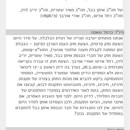
של חה"כ איתן כבל, חה"כ מאיר שטרית, חה"כ יריב לוין,
חה"כ רחל אדטו, חה"כ אורי אורבך (פ/1898)
היו"ר כרמל שאמה
¶
אנחנו פותחים ישיבה שנייה של ועדת הכלכלה. על סדר היום
הצעת חוק פרטית, הצעת חוק הגנת הצרכן (תיקון – הגבלת
זמן המתנה לקבלת מענה טלפוני אנושי), התש"ע-2009,
הצעת חוק של חברי הכנסת איתן כבל, מאיר שטרית, יריב
לוין, רחל אדטו ואורי אורבך. הצעת חוק זו עברה בקריאה
מקדמית ב-26.5.2010, נערך בה דיון ראשון ב-17 לינואר
2011 ולא הסתיים הדיון מאחר שמשרד התעשייה, המסחר
והתעסוקה ביקש להביא את מהות החוק בצורה של תקנות.
חיכינו, חיכינו, חיכינו, משבוששו התקנות לבוא, קבענו את
הצעת החוק, בטח לאור האירועים במוקדי הטלפונים של
חברות הסלולר, לדיון היום. לפני סוף השבוע האחרון, אם
אינני טועה, הגיעו התקנות, ולכן הצמדנו אותן לסדר היום
להיום. אין לנו התנגדות של חבר הכנסת איתן כבל להתקדם
במסלול של התקנות. נכון?