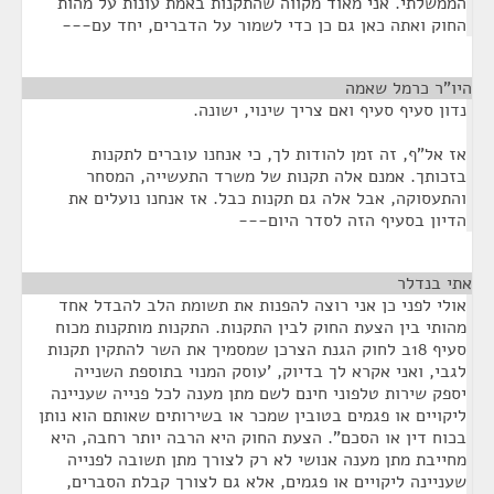
הממשלתי. אני מאוד מקווה שהתקנות באמת עונות על מהות
החוק ואתה כאן גם כן כדי לשמור על הדברים, יחד עם---
היו"ר כרמל שאמה
¶
נדון סעיף סעיף ואם צריך שינוי, ישונה.
אז אל"ף, זה זמן להודות לך, כי אנחנו עוברים לתקנות
בזכותך. אמנם אלה תקנות של משרד התעשייה, המסחר
והתעסוקה, אבל אלה גם תקנות כבל. אז אנחנו נועלים את
הדיון בסעיף הזה לסדר היום---
אתי בנדלר
¶
אולי לפני כן אני רוצה להפנות את תשומת הלב להבדל אחד
מהותי בין הצעת החוק לבין התקנות. התקנות מותקנות מכוח
סעיף 18ב לחוק הגנת הצרכן שמסמיך את השר להתקין תקנות
לגבי, ואני אקרא לך בדיוק, 'עוסק המנוי בתוספת השנייה
יספק שירות טלפוני חינם לשם מתן מענה לכל פנייה שעניינה
ליקויים או פגמים בטובין שמכר או בשירותים שאותם הוא נותן
בכוח דין או הסכם". הצעת החוק היא הרבה יותר רחבה, היא
מחייבת מתן מענה אנושי לא רק לצורך מתן תשובה לפנייה
שעניינה ליקויים או פגמים, אלא גם לצורך קבלת הסברים,