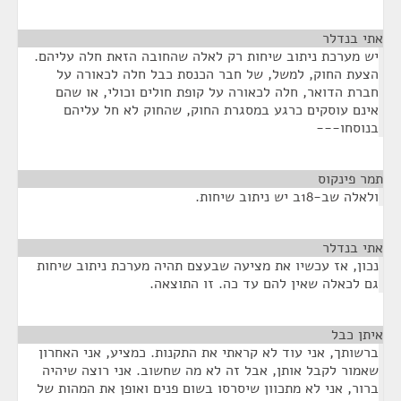
אתי בנדלר
¶
יש מערכת ניתוב שיחות רק לאלה שהחובה הזאת חלה עליהם.
הצעת החוק, למשל, של חבר הכנסת כבל חלה לכאורה על
חברת הדואר, חלה לכאורה על קופת חולים וכולי, או שהם
אינם עוסקים כרגע במסגרת החוק, שהחוק לא חל עליהם
בנוסחו---
תמר פינקוס
¶
ולאלה שב-18ב יש ניתוב שיחות.
אתי בנדלר
¶
נכון, אז עכשיו את מציעה שבעצם תהיה מערכת ניתוב שיחות
גם לכאלה שאין להם עד כה. זו התוצאה.
איתן כבל
¶
ברשותך, אני עוד לא קראתי את התקנות. כמציע, אני האחרון
שאמור לקבל אותן, אבל זה לא מה שחשוב. אני רוצה שיהיה
ברור, אני לא מתכוון שיסרסו בשום פנים ואופן את המהות של