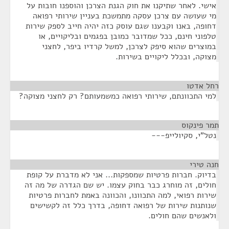
אישי. לאחר שתיקנו את חוק הגנת הצרכן והוספנו חובות על
מי שעושה עם צרכן עסקה מתמשכת בעניין שירותי רפואה
דחופה, באנו וקבענו שגם עוסק כזה יהיה חייב לספק שירות
טלפוני חינם, ככל שמדובר כמובן בפגמים ובליקויים, או
במוצרים שהוא סיפק לצרכן, למשל קרדיו ביפר, לחצני
מצוקה, ובכלל ליקויים בשירות.
רחל אדטו
¶
למי התכוונתם, שירותי רפואה כמשמעותם? רק לחצני מצוקה?
תמר פינקוס
¶
נטל"י, סקיולייפ---
חנה טירי
¶
בדיוק. חברות פרטיות שמספקות... אני לא מדברת על קופת
חולים, זה מוחרג כבר בחוק עצמו. יש שם הגדרה של מה זה
שירות רפואי, למה התכוונו, והכוונה באמת לחברות פרטיות
שנותנות שירות של רפואה דחופה, בדרך כלל זה לקשישים
ולאנשים שהם חולים.