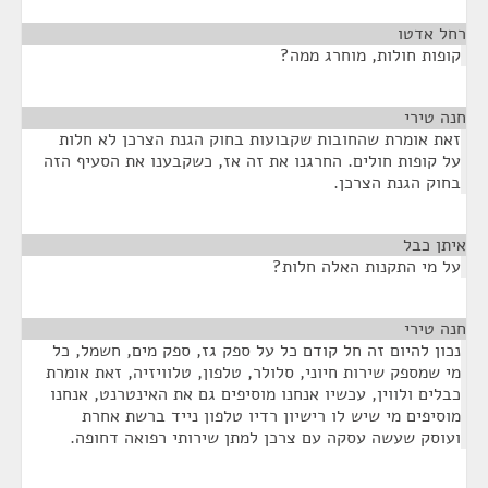
רחל אדטו
¶
קופות חולות, מוחרג ממה?
חנה טירי
¶
זאת אומרת שהחובות שקבועות בחוק הגנת הצרכן לא חלות
על קופות חולים. החרגנו את זה אז, כשקבענו את הסעיף הזה
בחוק הגנת הצרכן.
איתן כבל
¶
על מי התקנות האלה חלות?
חנה טירי
¶
נכון להיום זה חל קודם כל על ספק גז, ספק מים, חשמל, כל
מי שמספק שירות חיוני, סלולר, טלפון, טלוויזיה, זאת אומרת
כבלים ולווין, עכשיו אנחנו מוסיפים גם את האינטרנט, אנחנו
מוסיפים מי שיש לו רישיון רדיו טלפון נייד ברשת אחרת
ועוסק שעשה עסקה עם צרכן למתן שירותי רפואה דחופה.