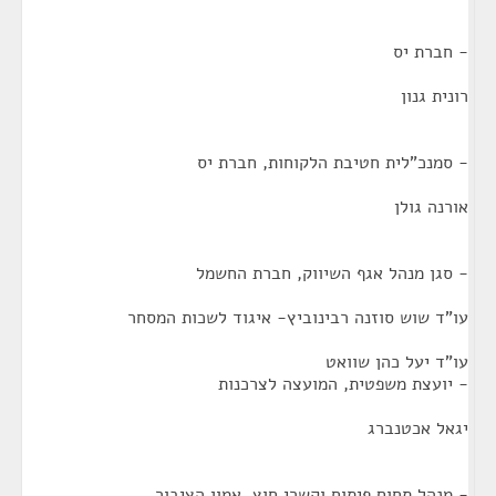
- חברת יס
רונית גנון
- סמנכ"לית חטיבת הלקוחות, חברת יס
אורנה גולן
- סגן מנהל אגף השיווק, חברת החשמל
עו"ד שוש סוזנה רבינוביץ- איגוד לשכות המסחר
עו"ד יעל כהן שוואט
- יועצת משפטית, המועצה לצרכנות
יגאל אכטנברג
- מנהל תחום פיתוח וקשרי חוץ, אמון הציבור