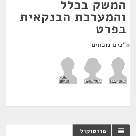
המשק בכלל
והמערכת הבנקאית
בפרט
ח"כים נוכחים
אורי
רחל אדטו
איתן כבל
מקלב
פרוטוקול