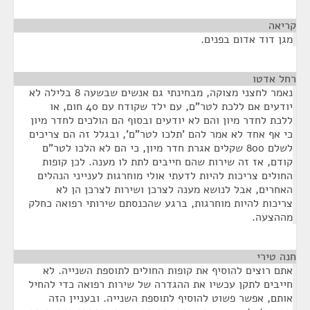
קריאה
¶
מגן דוד אדום בפנים.
רחל אדטו
¶
נאמר לחצני מצוקה, מבחינתי גם אנשים שבשעה 8 בלילה לא
יודעים אם ללכת לטר"ם, עם ילד שקודח עם 40 חום, או
ללכת לחדר מיון והם לא יודעים ובסוף הם הולכים לחדר מיון
כי אף אחד לא אמר להם 'תלכו לטר"ם', ובגלל זה הם צריכים
לשלם 800 שקלים אגרת חדר מיון, כי הם לא הלכו לטר"ם
קודם, אז זה שירות שהם חייבים לתת לו מענה. לכן קופות
החולים צריכות להיות לדעתי אולי מוחרגות לענייני הנהלים
האחרים, אבל לנושא מענה לצרכן ושירות לצרכן הן לא
צריכות להיות מוחרגות, ברגע שהכנסתם שירותי רפואה כחלק
מההצעה.
חנה טירי
¶
אתם רוצים להוסיף את קופות החולים לתוספת השנייה. לא
חייבים לתקן עכשיו את ההגדרה של שירות רפואה כדי להחיל
אותם, אפשר פשוט להוסיף לתוספת השנייה. ובעניין הזה