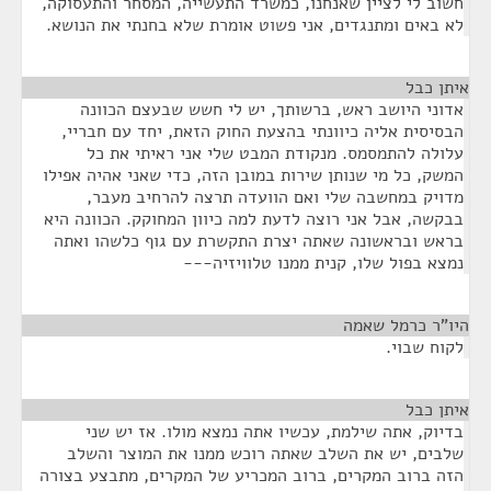
חשוב לי לציין שאנחנו, כמשרד התעשייה, המסחר והתעסוקה,
לא באים ומתנגדים, אני פשוט אומרת שלא בחנתי את הנושא.
איתן כבל
¶
אדוני היושב ראש, ברשותך, יש לי חשש שבעצם הכוונה
הבסיסית אליה כיוונתי בהצעת החוק הזאת, יחד עם חבריי,
עלולה להתמסמס. מנקודת המבט שלי אני ראיתי את כל
המשק, כל מי שנותן שירות במובן הזה, כדי שאני אהיה אפילו
מדויק במחשבה שלי ואם הוועדה תרצה להרחיב מעבר,
בבקשה, אבל אני רוצה לדעת למה כיוון המחוקק. הכוונה היא
בראש ובראשונה שאתה יצרת התקשרת עם גוף כלשהו ואתה
נמצא בפול שלו, קנית ממנו טלוויזיה---
היו"ר כרמל שאמה
¶
לקוח שבוי.
איתן כבל
¶
בדיוק, אתה שילמת, עכשיו אתה נמצא מולו. אז יש שני
שלבים, יש את השלב שאתה רוכש ממנו את המוצר והשלב
הזה ברוב המקרים, ברוב המכריע של המקרים, מתבצע בצורה