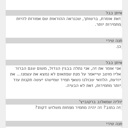
איתן כבל
¶
זאת אומרת, ברשותך, שכנראה ההוראות שם אמורות להיות
מחמירות יותר.
חנה טירי
¶
כן.
איתן כבל
¶
אני אומר את זה, אני נתלה בבגין הגדול, משום שגם הברור
אליו מוטב שייאמר על מנת שפתאום לא נמצא את עצמנו... את
יודעת, הלוואי שכולנו נשאף תמיד שמישהו יעשה תקנות עוד
יותר מחמירות, זאת לא הבעיה.
יוליה שמאלוב ברקוביץ’
¶
זה כתוב? זה יהיה מחמיר מפחות משלוש דקות?
חנה טירי
¶