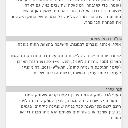
ואומר, כדי שיובהר, גם לאלה שיושבים כאן, גם לאלה
שצופים בנו ובוודאי לנו, חברי הכנסת, שאין כאן עכשיו
תחרות מי ענה הכי מהר לטלפון. כל המהות של החוק היא לתת
את הפתרון הכי מהר.
היו"ר כרמל שאמה
¶
אוקי. אנחנו עוברים לתקנות. הישיבה בהצעת החוק נעולה.
אנחנו פותחים ישיבה שלישית היום. על סדר היום תקנות הגנת
הצרכן (מתן שירות טלפוני), התש"ע-2011 וצו הגנת הצרכן
(שינוי התוספת השנייה לחוק), התש"ע-2011. זה מעניין
לעניין באותו עניין. המשרד, רשות הדיבור שלכם.
חנה טירי
¶
סעיף 18ב לחוק הגנת הצרכן בעצם קובע שעוסק שמנוי
בתוספת, יש שם רשימה סגורה, צריך לספק שירות טלפוני
חינם לשם מתן מענה לכל פנייה שעניינה ליקויים, פגמים
בטובין שמכר או בשירותים שאותם הוא נותן מכוח דין או
הסכם.