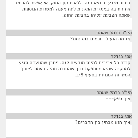
בירור מידע וכיוצא בזה. ללא תיקון החוק, אי אפשר להרחיב
את החובה במסגרת התקנות לתת מענה למטרות הנוספות
שאתה הצבעת עליהן בהצעת החוק.
היו"ר כרמל שאמה
¶
אז מה הועילו חכמים בתקנתם?
אתי בנדלר
¶
קודם כל צריכים להיות מודעים לזה. ייתכן שהוועדה תגיע
למסקנה שהיא מסתפקת בכך שהחובה תהיה באמת לצורך
המטרות המנויות בסעיף 18ב.
היו"ר כרמל שאמה
¶
איך ספק---
אתי בנדלר
¶
איך הוא מבחין בין הדברים?