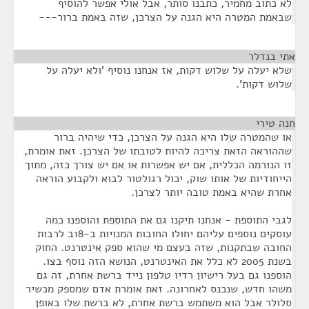
לא כתוב מחמיר, כתבנו סותר, אבל אולי אפשר להוסיף
שבאמת המטרה היא הגנה על הצרכן, שזה באמת ברור---
אתי בנדלר
¶
שלא יעלה על שלוש דקות, אז אנחנו נוסיף 'ולא יעלה על
שלוש דקות'.
חנה טירי
¶
או שהמטרה שלו היא הגנה על הצרכן, כדי שיהיה ברור
שההוראה הזאת צריכה להיות לטובתו של הצרכן. זאת אומרת,
זו הנורמה הכללית, אם יש אפשרות או אם יש צורך כזה, מתוך
הייחודיות של אותו שוק, יכול רגולטור לבוא ולקבוע הוראה
אחרת שהיא באמת טובה יותר לצרכן.
לגבי התוספת - אנחנו תיקנו גם את התוספת והוספנו כמה
עוסקים נוספים עליהם יחולו החובות המנויות ב-18ב לרבות
החובה שבתקנות, שזה בעצם מי שהוא ספק אינטרנט. החוק
בשנת 2005 לא כלל את האינטרנט, הנושא הזה נוסף בצו.
הוספנו גם בעל רישיון רדיו טלפון נייד ברשת אחרת, זה גם
משהו חדש, שנכנס לאחרונה. זאת אומרת אדם שמספק מכשיר
סלולר אבל הוא משתמש ברשת אחרת, לא ברשת שלו באופן