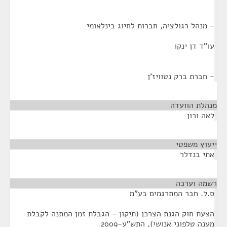
- מנהל רגולציה, חברות לחיוג בינלאומי
עו"ד דן ינקו
- חברת ברק נטוויז'ן
מנהלת הוועדה
¶
לאה ורון
ייעוץ משפטי
¶
אתי בנדלר
רשמה וערכה
¶
ס.ל. חבר המתרגמים בע"מ
הצעת חוק הגנת הצרכן (תיקון - הגבלת זמן המתנה לקבלת
מענה טלפוני אנושי), התש"ע-2009