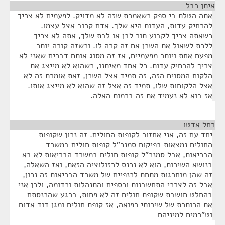
איתן כבל
¶
אתה הטלת בי ספק כשאמרת שזה לא מדויק. לפעמים לא צריך
להרחיק עדות, העדות היא שלך. אדם קרוב אצל עצמו.
כשאתה צריך לקבוע תור לבן או לבת שלך, אתה לא צריך
ללכת לשאול את השכן אם זה קרה לו. וכשזה קורה יותר
מפעם אחת ויותר מפעמיים, אז זה מסוג אותם דברים שאני לא
צריך להרחיק עדות. כל אחד מאיתנו, כשהוא לא מייצג את
הלקוח המסוים הזה, זה תמיד אצל השכן, זאת אומרת זה לא
אצל הלקוחות שלו, תמיד זה אצל זה שהוא לא מייצג אותו.
אז בוא לא נעמיד את זה ברמות האלה.
רחל אדטו
¶
יחד עם זה, אני אחזור לקופות החולים. זה נכון שקופות
החולים נמצאות בפיקוח סמנכ"ל קופות חולים במשרד
הבריאות, אבל סמנכ"ל קופות חולים במשרד הבריאות לא בא
בנושא השירות, הוא לא נכנס לרזולוציה הזאת, ואז השאלה,
זה שהן מוחרגות מתחת לכנפיים של משרד הבריאות זה נכון,
אבל זה לצרכי התחשבנות וכספים והתנהלות וכדומה, ולכן אני
בהחלט חושבת שקופת חולים זה לא פחות, ברגע שהכנסתם
את הכותרת של שירותי רפואה, אז קופת חולים ומגן דוד אדום
וט"רמים למיניהם---