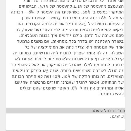
אני אחזור על הדברים שדיברנו פה. כשהגודל של הפול
הצטמצם מהעמסה של 4.25 להעמסה של 3.75, הביטוחים
התייקרו כמעט ב-30%. כשהעלינו את העמסה ל-6% - הכוונה
הייתה ל-8% כי זה היה הסיכום מ-2003 - עשינו חשבון
שהעמסה נוספת של 2.25 תחזיר את זה לרמה הקודמת. הם
ביקשו לסימולציה הזאת חודשיים. לפי דעתי זאת טעות, זה
סתם משיכה של הזמן. כולנו יודעים איך נבנות הטבלאות.
בשורה העליונה יש בדרך כלל נוסחאות. אם משנים פרמטר
אחד של הנוסחה הוא צריך לתת את הסימולציה של כל
הטבלה. זה לא אומר שצריך לחכות לזה חודשיים. במקום זה
קיבלנו איזה דף עם 2 שורות שלא מתייחס לכולם. אנחנו לא
יודעים לנתח אם לאלה שהוזל זה התייקר, אם לאלה שהתייקר
זה הוזל. לשכבה השימושית ביותר, שזה 125 סמ"ק והגילאים
הצעירים, זה נותן הוזלה של 10%. 10% זאת לא הייתה הכוונה
של המחוקק. אפשר להגיד שאנחנו חוזרים מהפשרה שהגענו
אליה ומחזירים את זה ל-8%. האוצר טוענים שהם יכולים
להציג נתונים.
היו"ר כרמל שאמה
¶
שיציגו.