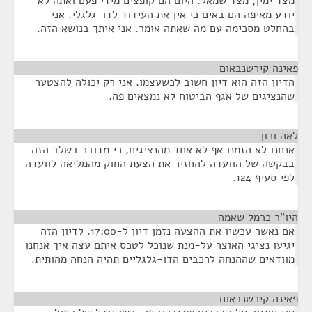
מצד ימין, מצד שמאל. היום הם קופצים מידי פעם ואתה לא
יודע מאיפה הם באים כי אין את העידוד לדו-גלגלי. אני
בהחלט מסכימה עם מה שאתה אומר. אני איתך בנושא הזה.
פאינה קירשנבאום
¶
הדיון הזה הוא דיון חשוב לכשעצמו. אני רק יכולה להצטער
שהנציגים של אגף הביטוח לא נמצאים פה.
לאה ורון
¶
אנחנו לא הזמנו אף לא אחד מהנציגים, כי מדובר בשלב הזה
בבקשה של הוועדה להחזיר את הצעת החוק מהמליאה לוועדה
לפי סעיף 124.
היו"ר כרמל שאמה
¶
אם נאשר עכשיו את ההצעה נזמן דיון ל-17:00. לדיון הזה
יגיעו נציגי האוצר על-מנת שנוכל לטכס איתם עצה איך אנחנו
מוודאים שההנחה לרכבים הדו-גלגליים תהיה הנחה מהותית.
פאינה קירשנבאום
¶