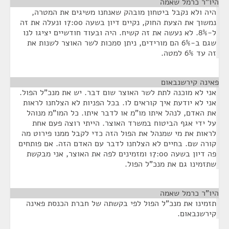
היו"ר כרמל שאמה
¶
היה ולא נקבל ביטחון מובהק שאנחנו משיגים את המטרה,
נמשוך את הצעת החוק, נקיים דיון בשעה 17:00 ונעלה את זה
ל-8%. לא נעשה את זה קשיח. היה ובעוד חודשיים יציגו לנו
שגם ב-6% הם מורידים, ניתן סמכות לשר האוצר לשנות את
זה עד 6% למטה.
פאינה קירשנבאום
¶
אני לא מוכנה לתת לשר האוצר שום דבר. יש את מנכ"ל הפול.
אני לא יודעת איך קוראים לו. בכל הפניות לא הצלחנו לראות
את האדם, לנהל איתו מו"מ או לדבר איתו. כל המו"מ מנוהל
על ידי אגף הביטוח במשרד האוצר. הייתי רוצה פעם אחת
לראות את מי שמנהל את הפול הזה כדי לקבל ממנו פירוט מה
קורה שם. בחיים לא הצלחנו לדבר עם האדם הזה. אם פותחים
פה דיון בשעה 17:00 ומזמינים לפה את האוצר, אני מבקשת
שתזמינו גם את מנכ"ל הפול.
היו"ר כרמל שאמה
¶
תזמינו את מנכ"ל הפול לפי בקשתה של חברת הכנסת פאינה
קירשנבאום.