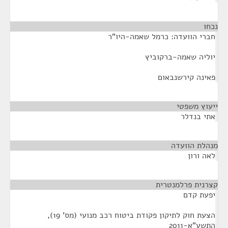
נכחו
¶
חברי הוועדה: כרמל שאמה-היו"ר
יוליה שאמה-ברקוביץ
פאינה קירשנבאום
ייעוץ משפטי
¶
אתי בנדלר
מנהלת הוועדה
¶
לאה ורון
קצרנית פרלמנטרית
¶
יפעת קדם
הצעת חוק לתיקון פקודת ביטוח רכב מנועי (מס' 19),
התשע"א-2011