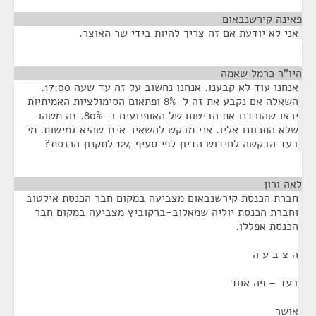
פאינה קירשנבאום
¶
אני לא יודעת אם זה צריך להיות בידי שר האוצר.
היו"ר כרמל שאמה
¶
אנחנו עוד לא קבענו. אנחנו נחשוב על זה עד שעה 17:00.
השאלה אם נקבע את זה ל-8% ופתאום הסימולציות האמיתיות
יראו שהורדנו את הביטוח של האופנועים ב-80%. זה משהו
שלא התכוונו אליו. אני מבקש להשאיר איזו שהיא גמישות. מי
בעד הבקשה לחידוש הדיון לפי סעיף 124 לתקנון הכנסת?
לאה ורון
¶
חברת הכנסת קירשנבאום מצביעה במקום חבר הכנסת אילטוב
וחברת הכנסת יוליה שמאלוב-ברקוביץ מצביעה במקום חבר
הכנסת אפללו.
ה צ ב ע ה
בעד – פה אחד
אושר