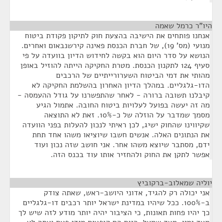
היו"ר כרמל שאמה
¶
אנחנו פותחים את הישיבה בהצעת חוק לתיקון פקודת ביטוח
מנועי (מס' 19), של חברת הכנסת פאינה קירשנבאום ואחרים.
הנושא על סדר היום הוא בקשה לחידוש הדיון בוועדה על פי
סעיף 124 לתקנון הכנסת. מטרת החקיקה הייתה להוזיל באופן
מהותי את דמי הביטוח השערורייתיים של הרכבים
הדו-גלגליים. במהלך הדיון האחרון בהשלמת החקיקה לא
קיבלנו תשובה ברורה - לאחר שהתפשרנו על גודל ההעמסה -
מה זה יעשה בפועל לעלויות ביטוח החובה. אתמול הגיע
מסמך שמדבר על הוזלה של כ-10%. זאת לא התוצאה
שקיווינו שהחוק ישיג, לכן ראיתי לנכון להעלות בפני הוועדה
את הנתונים האלה. אנשים חשבו שיוציאו משהו אחד תחת
ידם, מסתבר שיוצא משהו אחר. אני חושב שזה נכון ועוד
אפשר לתקן את החוק ולהחזיר אותו עוד בכנס הזה.
יוליה שמאלוב-ברקוביץ
¶
אני יכולה רק להגיד, אדוני היושב-ראש, שאתה צודק
ב-100%. ככל שיהיו במדינת ישראל יותר רכבים דו-גלגליים
כך יהיו פחות תאונות, כי הציבור יהיה יותר מודע לזה שיש לך