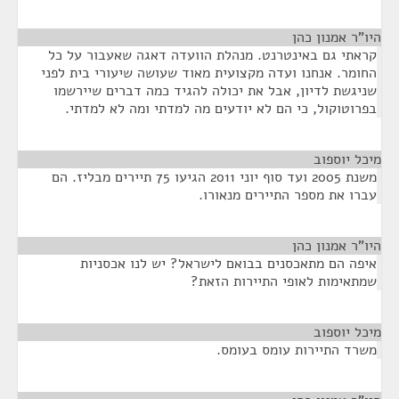
היו"ר אמנון כהן
¶
קראתי גם באינטרנט. מנהלת הוועדה דאגה שאעבור על כל
החומר. אנחנו ועדה מקצועית מאוד שעושה שיעורי בית לפני
שניגשת לדיון, אבל את יכולה להגיד כמה דברים שיירשמו
בפרוטוקול, כי הם לא יודעים מה למדתי ומה לא למדתי.
מיכל יוספוב
¶
משנת 2005 ועד סוף יוני 2011 הגיעו 75 תיירים מבליז. הם
עברו את מספר התיירים מנאורו.
היו"ר אמנון כהן
¶
איפה הם מתאכסנים בבואם לישראל? יש לנו אכסניות
שמתאימות לאופי התיירות הזאת?
מיכל יוספוב
¶
משרד התיירות עומס בעומס.