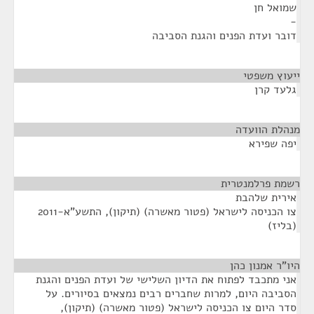
שמואל חן
-
דובר ועדת הפנים והגנת הסביבה
ייעוץ משפטי
¶
גלעד קרן
מנהלת הוועדה
¶
יפה שפירא
רשמת פרלמנטרית
¶
אירית שלהבת
צו הכניסה לישראל (פטור מאשרה) (תיקון), התשע"א-2011
(בליז)
היו"ר אמנון כהן
¶
אני מתכבד לפתוח את הדיון השלישי של ועדת הפנים והגנת
הסביבה היום, למרות שחברים רבים נמצאים בסיורים. על
סדר היום צו הכניסה לישראל (פטור מאשרה) (תיקון),