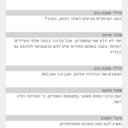
היו"ר אמנון כהן
¶
כמה ישראלים מגיעים לאזור ההוא, בערך?
אהוד איטם
¶
אני לא יודע את המספרים, אבל מדובר בכמה אלפי מטיילים
ישראל בשנה באותם אזורים שיש להם פוטנציאל להיכנס גם
לבליז.
היו"ר אמנון כהן
¶
שנקדם את הכלכלה שלהם, שנבזבז שם כסף.
אהוד איטם
¶
שם נבזבז פחות מאשר במקומות האחרים, כי המדינה זולה
יותר.
מיכל יוספוב
¶
אציג לכם כמה נתונים סטטיסטיים.