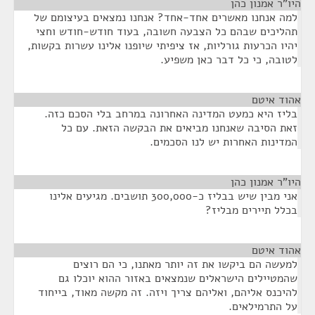
היו"ר אמנון כהן
¶
למה אנחנו מאשרים אחד-אחד? אנחנו נמצאים בעיצומם של
תהליכים שבהם כל הצבעה חשובה, בעוד חודש-חודש וחצי
יהיו הכרעות גורליות, אז ציפיתי שיופנו אלינו עשרות בקשות,
לטובה, כי כל דבר כאן משפיע.
אהוד איטם
¶
בליז היא כמעט המדינה האחרונה במרחב בלי הסכם כזה.
זאת הסיבה שאנחנו מביאים את הבקשה הזאת. עם כל
המדינות האחרות יש לנו הסכמים.
היו"ר אמנון כהן
¶
אני מבין שיש בבליז כ-300,000 תושבים. מגיעים אלינו
בכלל תיירים מבליז?
אהוד איטם
¶
למעשה הם ביקשו את זה יותר מאתנו, כי הם רוצים
שהמטיילים הישראלים שנמצאים באזור ההוא יוכלו גם
להיכנס אליהם, ואליהם צריך ויזה. זה מקשה מאוד, בייחוד
על התרמילאים.