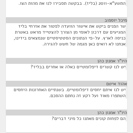
התשע"א-2011 (בליז). בבקשה תסבירו לנו את מהות הצו.
מיכל יוספוב
¶
שר הפנים ביקש את אישור הוועדה לפטור את אזרחי בליז
המגיעים עם דרכון לאומי מן הצורך להצטייד מראש באשרת
כניסה לארץ. על-פי הנתונים הסטטיסטיים שנמצאים בידינו,
אנחנו לא רואים כאן מגמה של חשש להגירה.
היו"ר אמנון כהן
¶
יש לנו קשרים דיפלומטיים כאלה או אחרים בבליז?
אהוד איטם
¶
יש לנו איתם יחסים דיפלומטיים. בשנתיים האחרונות היחסים
השתפרו מאוד ועל רקע זה נחתם ההסכם.
היו"ר אמנון כהן
¶
הם לפחות קונים מאתנו כל מיני דברים?