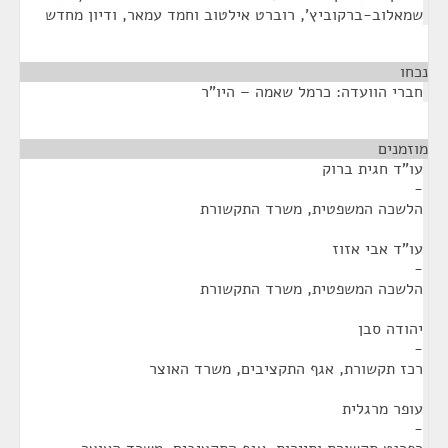
שמאלוב-ברקוביץ', רוברט אילטוב וחמד עמאר, ודיון מחדש
נכחו
¶
חברי הוועדה: כרמל שאמה – היו"ר
מוזמנים
¶
עו"ד חגית ברוק
-
הלשכה המשפטית, משרד התקשורת
עו"ד אבי אזוז
-
הלשכה המשפטית, משרד התקשורת
יהודה סבן
-
רכז תקשורת, אגף התקציבים, משרד האוצר
עופר מרגלית
-