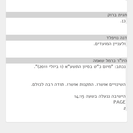
חגית ברוק
¶
כן.
דנה נויפלד
¶
ולעניין המועדים.
היו"ר כרמל שאמה
¶
נכתב: "מיום כ"ט בסיון התשע"א (1 ביולי 2011)".
השינויים אושרו. התקנות אושרו. תודה רבה לכולם.
הישיבה ננעלה בשעה 14:15
PAGE
2