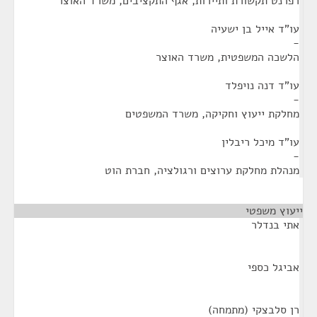
רפרנט תקשורת ותיירות, אגף התקציבים, משרד האוצר
עו"ד אייל בן ישעיה
-
הלשכה המשפטית, משרד האוצר
עו"ד דנה נויפלד
-
מחלקת ייעוץ וחקיקה, משרד המשפטים
עו"ד מיכל ריבלין
-
מנהלת מחלקת ערוצים ורגולציה, חברת הוט
ייעוץ משפטי
¶
אתי בנדלר
אביגל כספי
רן סלבצקי (מתמחה)