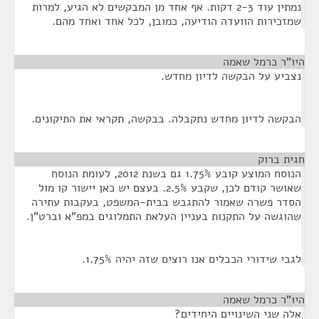
נמתין עוד 2-3 דקות. אף אחד מן המבקשים לא הגיע, למרות
שמזכירות הוועדה הודיעה, כמובן, לכל אחד ואחד מהם.
היו"ר כרמל שאמה
¶
נצביע על הבקשה לדיון מחדש.
הבקשה לדיון מחדש נתקבלה. בבקשה, תקראי את התיקונים.
חגית ברוק
¶
הנוסח המוצע קובע 1.75% גם בשנת 2012, לעומת הנוסח
שאושר קודם לכן, שקבע 2.5%. בעצם יש כאן יישור קו מול
הסדר פשרה שאמור להתגבש בבית-המשפט, בעקבות עתירה
שהוגשה על התקנות בעניין העלאת התמלוגים במפ"א וברט"ן.
לגבי שידורי הכבלים אנו רוצים שזה יהיה 1.75%.
היו"ר כרמל שאמה
¶
אלה שני השינויים היחידים?