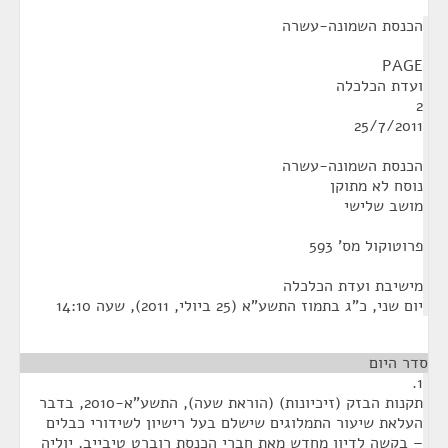
¶
הכנסת השמונה-עשרה
PAGE
ועדת הכלכלה
2
25/7/2011
הכנסת השמונה-עשרה
נוסח לא מתוקן
מושב שלישי
פרוטוקול מס' 593
מישיבת ועדת הכלכלה
‏יום שני, כ"ג בתמוז התשע"א (‏25 ביולי, 2011), שעה 14:10
סדר היום
1.
תקנות הבזק (זיכיונות) (הוראת שעה), התשע"א-2010, בדבר
העלאת שיעור התמלוגים שישלם בעל רישיון לשידורי כבלים
– בקשה לדיון מחדש מאת חברי הכנסת רוברט טיבייב, יוליה