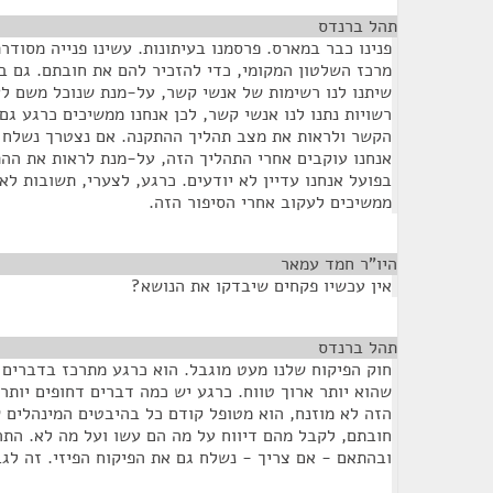
תהל ברנדס
¶
פנינו כבר במארס. פרסמנו בעיתונות. עשינו פנייה מסודר
מרכז השלטון המקומי, כדי להזכיר להם את חובתם. גם ב
רשויות נתנו לנו אנשי קשר, לכן אנחנו ממשיכים כרגע ג
הקשר ולראות את מצב תהליך ההתקנה. אם נצטרך נשלח פ
אנחנו עוקבים אחרי התהליך הזה, על-מנת לראות את ההת
בפועל אנחנו עדיין לא יודעים. כרגע, לצערי, תשובות לא 
ממשיכים לעקוב אחרי הסיפור הזה.
היו"ר חמד עמאר
¶
אין עכשיו פקחים שיבדקו את הנושא?
תהל ברנדס
¶
חוק הפיקוח שלנו מעט מוגבל. הוא כרגע מתרכז בדברים 
שהוא יותר ארוך טווח. כרגע יש כמה דברים דחופים יותר
הזה לא מוזנח, הוא מטופל קודם כל בהיבטים המינהלים 
חובתם, לקבל מהם דיווח על מה הם עשו ועל מה לא. הת
ובהתאם - אם צריך - נשלח גם את הפיקוח הפיזי. זה לגב