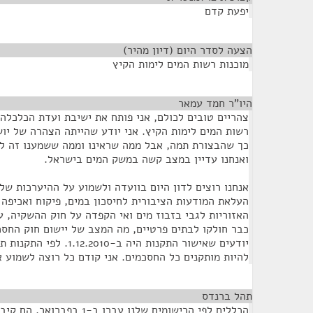
יפעת קדם
הצעה לסדר היום (דיון מהיר)
¶
מוכנות רשות המים לימות הקיץ
היו"ר חמד עמאר
¶
צהריים טובים לכולם, אני פותח את ישיבת ועדת הכלכלה. 
רשות המים לימות הקיץ. אני יודע שהייתה הצהרה של יו
כך שהבצורת תמה, אבל ממה שראינו וממה ששמענו זה לא
ואנחנו עדיין במצב קשה במשק המים בישראל.
אנחנו רוצים לדון היום בוועדה ולשמוע על ההיערכות של
העלאת המודעות הציבורית לחיסכון במים, פיקוח ואכיפה 
האזוריות לגבי בזבוז מים ואי הקפדה על חוק ההשקיה, 
כבר חולקו לבתים פרטיים, מה המצב של יישום חוק החסכ
להיות מותקנים כל החסכמים. אני קודם כל רוצה לשמוע 
תהל ברנדס
¶
הכללים לפי הרישומים שלנו עברו ב