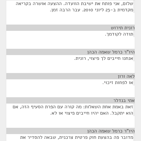
שלום, אני פותח את ישיבת הוועדה. ההצעה אושרה בקריאה
מקדמית ב-23 ליוני 2010. עבר הרבה זמן.
רונית תירוש
¶
תודה לקודמך.
היו"ר כרמל שאמה הכהן
¶
אנחנו חייבים לך פיצוי, רונית.
לאה ורון
¶
או לפחות זיכוי.
אתי בנדלר
¶
זאת באמת אחת השאלות: מה קורה עם הפרת הסעיף הזה, אם
הוא יתקבל. האם יהיו חייבים פיצוי או לא.
היו"ר כרמל שאמה הכהן
¶
מדובר פה בהצעת חוק פרטית צרכנית, שבאה להסדיר את