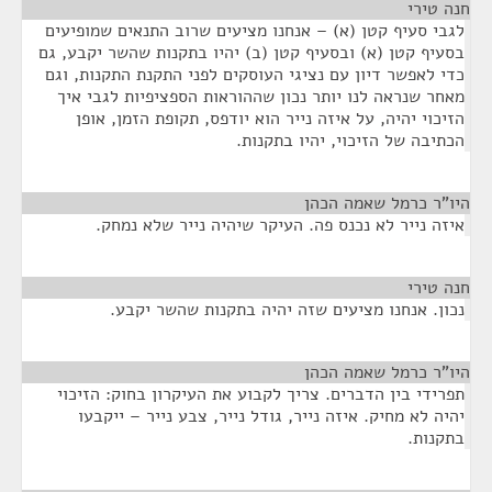
חנה טירי
¶
לגבי סעיף קטן (א) – אנחנו מציעים שרוב התנאים שמופיעים
בסעיף קטן (א) ובסעיף קטן (ב) יהיו בתקנות שהשר יקבע, גם
כדי לאפשר דיון עם נציגי העוסקים לפני התקנת התקנות, וגם
מאחר שנראה לנו יותר נכון שההוראות הספציפיות לגבי איך
הזיכוי יהיה, על איזה נייר הוא יודפס, תקופת הזמן, אופן
הכתיבה של הזיכוי, יהיו בתקנות.
היו"ר כרמל שאמה הכהן
¶
איזה נייר לא נכנס פה. העיקר שיהיה נייר שלא נמחק.
חנה טירי
¶
נכון. אנחנו מציעים שזה יהיה בתקנות שהשר יקבע.
היו"ר כרמל שאמה הכהן
¶
תפרידי בין הדברים. צריך לקבוע את העיקרון בחוק: הזיכוי
יהיה לא מחיק. איזה נייר, גודל נייר, צבע נייר – ייקבעו
בתקנות.