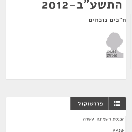
התשע"ב-2012
ח"כים נוכחים
רונית
תירוש
פרוטוקול
¶
הכנסת השמונה-עשרה
PAGE