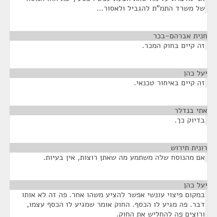
של משרד התמ"ת להגביל ולאסור...
חנית אברהם-בכר
¶
זה קיים בחוק המכר.
יעל כהן
¶
זה קיים באיחור טכנאי.
אתי בנדלר
¶
בדיוק כך.
רונית תירוש
¶
אם מהנוסח שלה משתמע מה שאתן רוצות, אין בעיות.
יעל כהן
¶
במקום פיצוי עונשי אפשר להציע משהו אחר. פה זה לא אותו
דבר. פה מגיע לו הכסף. החוק אומר שמגיע לו הכסף עצמו,
ורוצים פה להחליש את החוק.