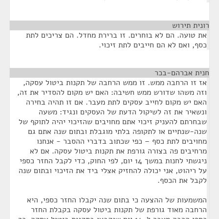
רונית תירוש
¶
את טועה. הם לא בוחרים. זו ברירת מחדל. הם צריכים לתת
כסף, ואם לא הם חייבים לתת זיכוי.
חנית אברהם-בכר
¶
אז זו הרחבה ממש. זו ממש הרחבה של תקנות ביטול עסקה,
וזה משהו שדורש ממש חשיבה: האם יש מקום להסדיר את זה,
האם יש מקום לחייב עסקים לתת מעבר. אם זו תהיה בחירה
ונשאיר את זה לשיקול הדעת של העסקים ונגיד: משעה
שבחרתם להעניק זיכוי אתם מחויבים שהזיכוי יהיה לתוקף של
שנה-שנתיים או לתקופה בלתי מוגבלת ובתום שנה אתם גם
מחויבים לתת כסף – כפי שכתוב בדברי ההסבר - אנחנו
מרחיבים פה בצורה גורפת את תקנות ביטול עסקה. אם לא
ניגשתי לחנות במשך 14 יום, לפי החוק, כדי לקבל החזר כספי
על ריהוט, אני יכולה להחזיק אצלי ביד את הזיכוי ובתום שנה
לקבל את הכסף.
המשמעות של ההצעה כי בתום שנה יקבלו החזר כספי, היא
הרחבה מאוד גורפת של תקנות ביטול עסקה בקבלת החזר