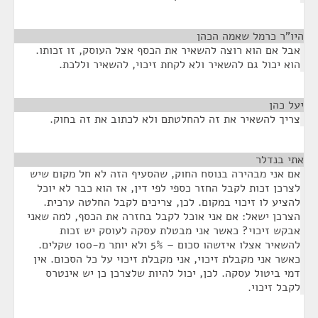
היו"ר כרמל שאמה הכהן
¶
אבל אם הוא רוצה להשאיר את הכסף אצל העוסק, זו זכותו.
הוא יכול גם להשאיר ולא לקחת זיכוי, להשאיר וללכת.
יעל כהן
¶
צריך להשאיר את זה להחלטתם ולא לכתוב את זה בחוק.
אתי בנדלר
¶
אם אני מבהירה בנוסח החוק, שהסעיף הזה לא חל מקום שיש
לצרכן זכות לקבל החזר כספי לפי דין, אז הוא כבר לא יוכל
להציע לו זיכוי במקום. לכן, צריכים לקבל החלטה ערכית.
הצרכן ישאל: אם אני אוכל לקבל בחזרה את הכסף, למה שאני
אבקש זיכוי? כאשר אני מבטלת עסקה לעוסק יש זכות
להשאיר אצלו איזשהו סכום – 5% ולא יותר מ-100 שקלים.
כאשר אני מקבלת זיכוי, אני מקבלת זיכוי על כל הסכום. אין
דמי ביטול עסקה. לכן, יכול להיות שלצרכן כן יש אינטרס
לקבל זיכוי.