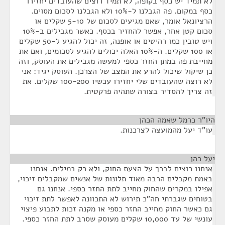
לא תמיד יש כסף בקופה, לא תמיד רוצים שהעובדים יחזירו
כסף במקום. פה הגבלנו ל-10% ולא הגבלנו לסכום מסוים.
הרציונאל אומר, שאם מגיעים לסכום של 5-10 שקלים או
סכום קטן אחר, אפשר להחזיר בכסף. כאשר מגבילים ב-10%
ויש טובין כמו רהיטים או אופנה, זה יכול להגיע ל-50 שקלים
או 100 שקלים. ה-10% האלה יכולים להגיע לסכומים, ואם את
מחייבת פה במתן החזר כספי למעשה מגבילים את העוסק, וזה
כן שיקול שיכול להרע את המצב של הצרכן. העוסק יגיד: אני
לא רוצה שהעובדים שלי יחזירו עכשיו 100-200 שקלים. את
זה צריך להסדיר בצורה שתהיה פרקטית.
היו"ר כרמל שאמה הכהן
¶
עו"ד יעל מהמועצה לצרכנות.
יעל כהן
¶
אנחנו רוצים לברך על הצעת החוק, ולא רק במילים. אנחנו
באמת מקבלים הרבה מאוד תלונות של אנשים שמקבלים זיכוי,
אפילו במקרים שהחוק מחייב לתת החזר כספי. אנחנו גם
בטוחים שגברתי חה"כ תירוש לא התכוונה לאפשר לתת זיכוי
גם כאשר החוק מחייב החזר כספי או מקנה זכות לתבוע פיצוי
עונשי של עד 10,000 שקלים מעוסק שסרב לתת החזר כספי.