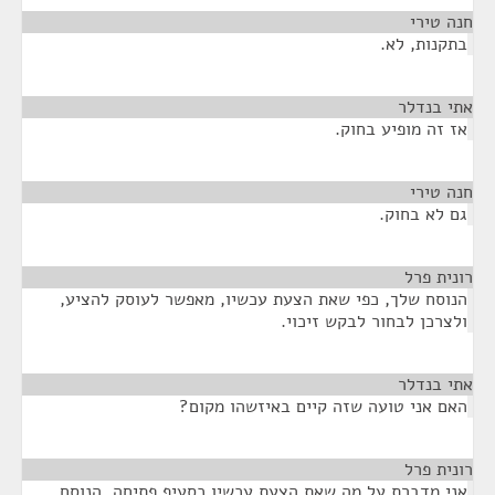
חנה טירי
¶
בתקנות, לא.
אתי בנדלר
¶
אז זה מופיע בחוק.
חנה טירי
¶
גם לא בחוק.
רונית פרל
¶
הנוסח שלך, כפי שאת הצעת עכשיו, מאפשר לעוסק להציע,
ולצרכן לבחור לבקש זיכוי.
אתי בנדלר
¶
האם אני טועה שזה קיים באיזשהו מקום?
רונית פרל
¶
אני מדברת על מה שאת הצעת עכשיו כסעיף פתיחה. הנוסח