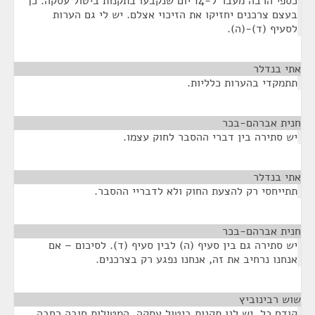
כספי הרבה מעבר ל-14 יום שנקבעו בתקנות ביטול עסקה. כך
בעצם צרכנים יחזיקו את הזיכוי אצלם. יש לי גם הערות
לסעיף (ד)-(ה).
אתי בנדלר
¶
תתמקדי בהערות כלליות.
חנית אברהם-בכר
¶
יש סתירה בין דברי ההסבר לחוק עצמו.
אתי בנדלר
¶
תתייחסי רק להצעת החוק ולא לדבריי ההסבר.
חנית אברהם-בכר
¶
יש סתירה גם בין סעיף (ה) לבין סעיף (ד). לסיכום – אם
אנחנו נרחיב את זה, אנחנו נפגע רק בצרכנים.
שוש רבינוביץ
¶
קודם כל, יש לנו תקנות ביטול עסקה, המטילות חובה רחבה