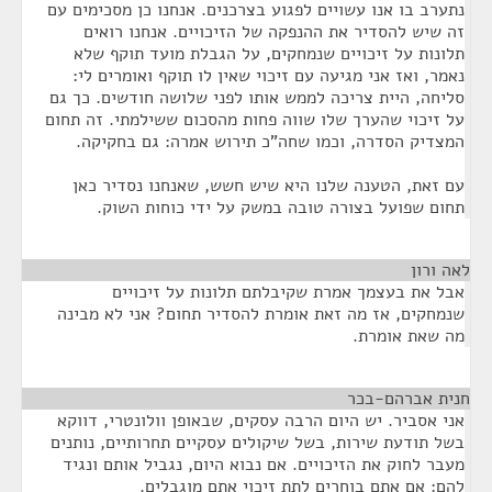
נתערב בו אנו עשויים לפגוע בצרכנים. אנחנו כן מסכימים עם
זה שיש להסדיר את ההנפקה של הזיכויים. אנחנו רואים
תלונות על זיכויים שנמחקים, על הגבלת מועד תוקף שלא
נאמר, ואז אני מגיעה עם זיכוי שאין לו תוקף ואומרים לי:
סליחה, היית צריכה לממש אותו לפני שלושה חודשים. כך גם
על זיכוי שהערך שלו שווה פחות מהסכום ששילמתי. זה תחום
המצדיק הסדרה, וכמו שחה"כ תירוש אמרה: גם בחקיקה.
עם זאת, הטענה שלנו היא שיש חשש, שאנחנו נסדיר כאן
תחום שפועל בצורה טובה במשק על ידי כוחות השוק.
לאה ורון
¶
אבל את בעצמך אמרת שקיבלתם תלונות על זיכויים
שנמחקים, אז מה זאת אומרת להסדיר תחום? אני לא מבינה
מה שאת אומרת.
חנית אברהם-בכר
¶
אני אסביר. יש היום הרבה עסקים, שבאופן וולונטרי, דווקא
בשל תודעת שירות, בשל שיקולים עסקיים תחרותיים, נותנים
מעבר לחוק את הזיכויים. אם נבוא היום, נגביל אותם ונגיד
להם: אם אתם בוחרים לתת זיכוי אתם מוגבלים.