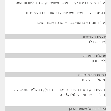
עו"ד שוש רבינוביץ – יועצת משפטית, איגוד לשכות המסחר
רונית פרל – יועצת משפטית, התאחדות התעשיינים
עו"ד חנית אברהם-בכר – ארגון אמון הציבור
יועצת משפטית
¶
אתי בנדלר
מנהלת הוועדה
¶
לאה ורון
רשמת פרלמנטרית
¶
מיטל בר שלום
הצעת חוק הגנת הצרכן (תיקון – זיכוי), התש"ע-2010, של
חה"כ רונית תירוש (פ/2187).
היו"ר כרמל שאמה הכהן
¶