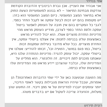
אתי בנדלר
¶
אני אבהיר את העניין. אכן גברת רבינוביץ והדוברת הקודמת
צודקות מבחינת התיאור – לא בנוגע למשמעויות הצעת החוק
אלא בתיאור המצב המשפטי. כיום המצב המשפטי הוא כזה:
יש מקומות בהם יש זכות לבטל עסקה או לקבל החזר כספי.
לגבי כל המקרים בהם אין חובה על העוסק לאפשר ביטול
עסקה ולתת החזר כספי לצרכן, מודיע העוסק מראש מהי
מדיניות החזרת מוצרים אצלו. הוא יכול להודיע מראש
באמצעות שלט בכניסה לחנות: אין אצלנו ביטולי עסקה, אין
החזרת מוצרים. ככל שלא מדובר בעילות שמקנות זכות
ביטול, כמו פגם במוצר, הטעיה וכו', זכותו להודיע: אצלנו אין
ביטולי עסקה. יכול עוסק להגיד: מדיניות ההחזרה שלנו היא,
שאנחנו מוכנים לתת זיכויים. זה וולונטרי. הוא מחליט על
המדיניות שלו, ובלבד שהצרכן יידע מראש מה המדיניות שלו
באמצעות שלט כניסה.
מה הטענה שנטענה כאן על ידי שתי הדוברות האחרונות? הן
אומרות, שככל שיהיו הוראות מגבילות בקשר לאופי הזיכוי,
יותר עוסקים יעברו למדיניות של אי מתן זיכוי. זה החשש שהן
מעלות, והוועדה צריכה לשקול אם יש בדברים משהו.
רונית תירוש
¶