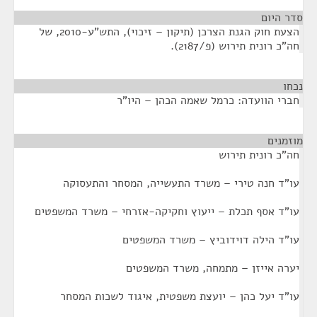
סדר היום
הצעת חוק הגנת הצרכן (תיקון – זיכוי), התש"ע-2010, של
חה"כ רונית תירוש (פ/2187).
נכחו
¶
חברי הוועדה: כרמל שאמה הכהן – היו"ר
מוזמנים
¶
חה"כ רונית תירוש
עו"ד חנה טירי – משרד התעשייה, המסחר והתעסוקה
עו"ד אסף תכלת – ייעוץ וחקיקה-אזרחי – משרד המשפטים
עו"ד הילה דוידוביץ – משרד המשפטים
יערה אייזן – מתמחה, משרד המשפטים
עו"ד יעל כהן – יועצת משפטית, איגוד לשכות המסחר