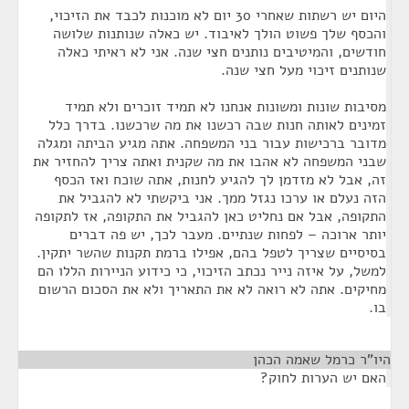
היום יש רשתות שאחרי 30 יום לא מוכנות לכבד את הזיכוי,
והכסף שלך פשוט הולך לאיבוד. יש כאלה שנותנות שלושה
חודשים, והמיטיבים נותנים חצי שנה. אני לא ראיתי כאלה
שנותנים זיכוי מעל חצי שנה.
מסיבות שונות ומשונות אנחנו לא תמיד זוכרים ולא תמיד
זמינים לאותה חנות שבה רכשנו את מה שרכשנו. בדרך כלל
מדובר ברכישות עבור בני המשפחה. אתה מגיע הביתה ומגלה
שבני המשפחה לא אהבו את מה שקנית ואתה צריך להחזיר את
זה, אבל לא מזדמן לך להגיע לחנות, אתה שוכח ואז הכסף
הזה נעלם או ערכו נגזל ממך. אני ביקשתי לא להגביל את
התקופה, אבל אם נחליט כאן להגביל את התקופה, אז לתקופה
יותר ארוכה – לפחות שנתיים. מעבר לכך, יש פה דברים
בסיסיים שצריך לטפל בהם, אפילו ברמת תקנות שהשר יתקין.
למשל, על איזה נייר נכתב הזיכוי, כי כידוע הניירות הללו הם
מחיקים. אתה לא רואה לא את התאריך ולא את הסכום הרשום
בו.
היו"ר כרמל שאמה הכהן
¶
האם יש הערות לחוק?