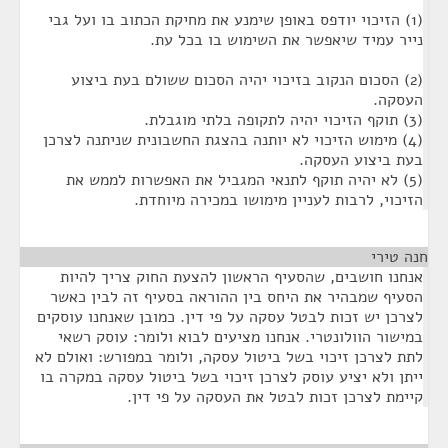
(1) הזיכוי יודפס באופן שימנע את מחיקת הכתוב בו ועל גבי
נייר עמיד שיאפשר את השימוש בו בכל עת.
(2) הסכום הנקוב בזיכוי יהיה הסכום ששולם בעת ביצוע
העסקה.
(3) תוקף הזיכוי יהיה לתקופה בלתי מוגבלת.
(4) מימוש הזיכוי לא יותנה בהצגת החשבונית שניתנה לצרכן
בעת ביצוע העסקה.
(5) לא יהיה תוקף לתנאי המגביל את האפשרות לממש את
הזיכוי, לרבות לעניין מימושו במכירה מיוחדת.
חנה טירי
¶
אנחנו חושבים, שהסעיף הראשון להצעת החוק צריך להיות
הסעיף שמבהיר את היחס בין ההוראה בסעיף זה לבין כאשר
לצרכן יש זכות לבטל עסקה על פי דין. כמובן שאנחנו עוסקים
במישור הוולונטרי. אנחנו מציעים לבוא ולומר: עוסק רשאי
לתת לצרכן זיכוי בשל ביטול עסקה, ולומר במפורש: ואולם לא
ייתן ולא יציע עוסק לצרכן זיכוי בשל ביטול עסקה במקרה בו
קיימת לצרכן זכות לבטל את העסקה על פי דין.