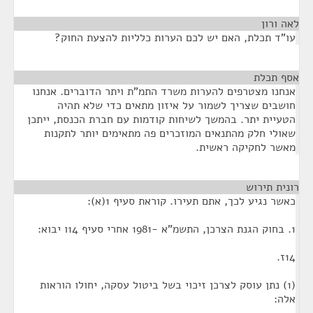
לאה ורון
¶
עו"ד תכלת, האם יש לכם הערות כלליות להצעת החוק?
אסף תכלת
¶
אנחנו מצטרפים להערות משרד התמ"ת ויתר הדוברים. אנחנו
חושבים שצריך לשמור על איזון מתאים כדי שלא תהיה
הטעיית יתר. בהמשך לשיחות קודמות עם חברת הכנסת, ייתכן
שאולי חלק מהתנאים המוזכרים פה מתאימים יותר לתקנות
מאשר לחקיקה ראשית.
רונית תירוש
¶
כאשר נגיע לכך, אתם תעירו. קוראת סעיף 1(א):
1. בחוק הגנת הצרכן, התשמ"א -1981 אחרי סעיף 14ו יבוא:
14ז.
(1) נתן עוסק לצרכן זיכוי בשל ביטול עסקה, יחולו הוראות
אלה: