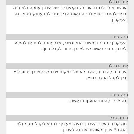
אתי בנדלר
¶
אפשר אולי לכתוב את זה בקיצור: ביטל צרכן עסקה ולא היה
זכאי להחזר כספי לפי הוראות הדין ונתן לו העוסק זיכוי. זה
העיקרון.
חנה טירי
¶
העיקרון: זיכוי במישור הוולונטרי, אבל אסור לתת או להציע
לצרכן זיכוי כאשר יש לצרכן זכות לקבל כסף.
אתי בנדלר
¶
צריכים להבהיר, שזה לא חל במקום שבו יש לצרכן זכות לפי
דין לקבל החזר כספי.
חנה טירי
¶
זה צריך להיות הסעיף הראשון.
רונית פרל
¶
מה קורה כאשר הצרכן רוצה ומעדיף דווקא לקבל זיכוי ולא
החזר? צריך לאפשר את זה לצרכן.