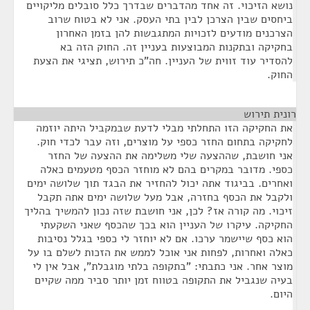
נושא הזיכוי. זה אחד מהדברים שבדרך כלל סובלים מליקויים
ביחסים שבין הצרכן לבין בתי העסק. אני לא בטוח שרוב
הצרכנים מודעים לזכויות המתגבשות להן בזמן האחרון
בחקיקה ובתקנות המבוצעות בעניין זה. החוק הזה בא
להסדיר עוד זווית של העניין. חה"כ תירוש, תציגי את הצעת
החוק.
רונית תירוש
¶
את החקיקה הזו התחלתי מבלי לדעת שבמקביל היתה יוזמה
לחקיקה בתחום החזר כספי על מוצרים, וזה עבר לכדי חוק.
אני חושבת, שההצעה שלי משלימה את ההצעה של החזר
כספי. מדובר במקרים בהם לא מוחזר הכסף מטעמים כאלה
ואחרים. בביגוד אתה יכול להחזיר את הבגד תוך שלושה ימים
ולקבל את הכסף בחזרה, אבל מעל שלושה ימים אתה תקבל
זיכוי. מה קורה אז? לכן, אני חושבת שזה נכון להמשיך בהליך
החקיקה. עיקרו של העניין הוא בכך שהכסף שאני השקעתי
הוא כסף שיישמר ערכו. אם לא יוחזר לי כספי בגלל נסיבות
כאלה ואחרות, לפחות אני אוכל לממש את הזכות לשלם בו על
מוצר אחר. אני כתבתי: "בתקופה בלתי מוגבלת", אבל אין לי
בעיה שנגביל את התקופה בטווח זמן יותר סביר ממה שקיים
היום.