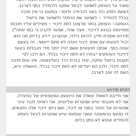
מאוד על העוסק לאפשר לבטל עסקה ולהחזיר כסף לצרכן.
הצעת החוק הזו באה להרחיב ולומר: במקום בו אין חובה
בכלל להחזיר – לאפשר את ההחזר ולאפשר את ביטול
העסקה- העוסק בוחר מרצונו לתת זיכוי - מטילים עליו חובות
מסוימות בנוגע לזיכוי. מצד אחד, אפשר להבין כי כמו שחה"כ
תירוש אומרת חייב להיות גילוי, שהצרכן יידע בדיוק מה הוא
יכול לעשות עם אותו זיכוי ושזה לא סתם יישאר. זה בעצם
שווה כסף. אנחנו חוששים שאם יהיו יותר מדי מגבלות בקשר
לזיכוי העוסקים יבחרו לא לתת זיכוי בכלל. הם ילכו לפי
תקנות ביטול עסקה, שזו כברת דרך כשלעצמה. אין שום חובה
לתת זיכוי, ולכן הם יעדיפו לא לתת זיכוי בכלל. השאלה היא,
האם זה טוב לצרכן.
רונית תירוש
¶
אני חייבת לשאול שאלה את היועצת המשפטית של הוועדה.
אני לא חשבתי שיש אפשרות שלישית. אני ראיתי לנגד עיני
אפשרות של החזר כספי או זיכוי, ואם ניתן זיכוי אלה התנאים.
זו הפעם הראשונה שאני שומעת שיש אפשרות לבעל העסק
להחליט שהוא לא נותן כלום.