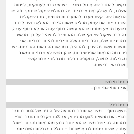
בקשר להסדר שהוא וולונטרי - יש אינטרס לעוסקים, לפחות
אצלנו, לבוא לקראת צרכנים. זה בהחלט שיקול שיווקי. פה יש
הוראות שהן קצת מעבר להתערבות מדתית, גם בשיקולים
השיווקיים. אם עוסק מחליט שאת הזיכוי הוא לא רוצה לכבד
בשעת מבצע מסוים שהוא עושה בסוף עונה או לא בסוף עונה,
זה כבר שיקול שיווקי שלו. הוא חייב להצהיר על כך מראש
במדיניות שלו, והדברים האלה חייבים להיות ברורים. אני
חושבת שאת זה צריך להבהיר, כמו את ההוראות הטכניות. יש
פה כמה הוראות אופרטיביות, שהן ממש לא מדתיות ומאוד
מגבילות. למשל, התקופה הבלתי מוגבלת יוצרת קושי
חשבונאי ברישום.
רונית תירוש
¶
אני הסתייגתי מכך.
רונית פרל
¶
נושא נוסף – מצב אבסורד בהוראה של החזר של 10% בהחזר
כספי. אם ממשים 90% מהזיכוי, אז 10% מקבלים החזר כספי
במקום. זה יוצר מצב שהוא יותר גרוע מהוראות תקנות ביטול
עסקי, ששם ניתנת לנו אפשרות – בגלל המגבלות הטכניות: