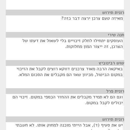
רונית תירוש
¶
מאיזה טעם צרכן ירצה דבר כזה?
חנה טירי
¶
העוסקים יתחילו לחלק זיכויים בלי לשאול את דעתו של
הצרכן, זה ייצור המון מחלוקות.
שוש רבינוביץ
¶
באיקאה הרבה מאוד צרכנים דווקא רוצים לקבל את הזיכוי
במקום הביטול, מכיוון שאז הם מקבלים את הסכום המלא.
רונית פרל
¶
וגם הם לא תמיד מקבלים את ההחזר הכספי במקום. זיכוי הם
יכולים לקבל במקום.
רונית תירוש
¶
יש את סעיף (ד), אבל הייתי מוכנה למחוק אותו. לא חשבתי