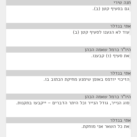
חנה טירי
¶
גם בסעיף קטן (ב).
אתי בנדלר
¶
עוד לא הגענו לסעיף קטן (ב)
היו"ר כרמל שאמה הכהן
¶
את סעיף (1) קבענו.
אתי בנדלר
¶
הזיכוי יודפס באופן שימנע מחיקת הכתוב בו.
היו"ר כרמל שאמה הכהן
¶
סוג הנייר, גודל הנייר וכל היתר הדברים – ייקבעו בתקנות.
אתי בנדלר
¶
את כל השאר אני מוחקת.