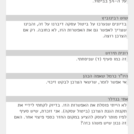
על ה-5% בביטול.
שוש רבינוביץ
¶
בדיונים שנערכו על ביטול עסקה דיברנו על זה, והבינו
שצריך לאפשר גם את האפשרות הזו, לא כחובה. רק אם
הצרכן רוצה.
רונית תירוש
¶
זה כמו סעיף (ד) שניסחתי.
היו"ר כרמל שאמה הכהן
¶
אי אפשר לומר, שרשאי הצרכן לבקש זיכוי.
אתי בנדלר
¶
לא הייתי פוסלת את האפשרות הזו. בדיוק לקחתי לידיי את
תקנות הגנת הצרכן (ביטול עסקה). אני זוכרת, שיש סעיף
לפיו מותר לעוסק להציע במקום החזר כספי פיצוי אחר. האם
זה נכון שיש משהו כזה?