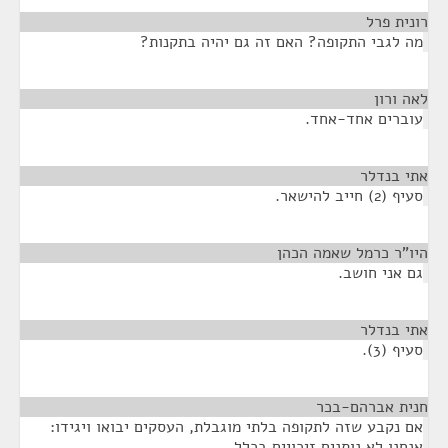
רונית פרל
¶
מה לגבי התקופה? האם זה גם יהיה בתקנות?
לאה ורון
¶
עוברים אחד-אחד.
אתי בנדלר
¶
סעיף (2) חייב להישאר.
היו"ר כרמל שאמה הכהן
¶
גם אני חושב.
אתי בנדלר
¶
סעיף (3).
חנית אברהם-בכר
¶
אם נקבע שזה לתקופה בלתי מוגבלת, העסקים יבואו ויגידו:
אנחנו לא נותנים זיכויים בכלל.