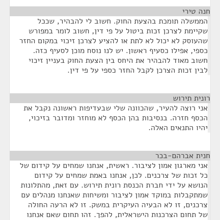
חנה טירי
¶
הממשלה תומכת בהצעת החוק. חשוב לי להבהיר, שככל
שקיימת לצרכן זכות ביטול על פי דין, חשוב לומר במפורש
שהעוסק לא יכול לא לתת או להציע לצרכן זיכוי במקום החזר
כספי, אפילו כסעיף ראשון. יש לנו נוסח מוכן לסעיף כזה.
חשוב מאוד להבהיר את היחס בין הצעת החוק בעניין זיכוי
לבין זכות הצרכן לקבל החזר כספי על פי דין.
רונית תירוש
¶
אני רוצה להעיר, שהכוונה שלי שבעדיפות ראשונה נקבל את
הכסף חזרה. בנסיבות בהן הכסף לא מוחזר ומדובר בזיכוי,
יהיו התנאים האלה.
חנית אברהם-בכר
¶
אני מארגון אמון לציבור. ראשית, אנחנו שמחים על קידום של
כל זכות של צרכנים. לכן, אנחנו באמת שמחים על קידום
הנושא על ידי חברת הכנסת רונית תירוש. עם זאת, מהתלונות
שמתקבלות במוקד אמון לציבור ומשיחות שאנחנו מנהלים עם
צרכנים, זו לא הבעיה העיקרית במשק. זו לא הרעה החולה
של תחום הצרכנות הישראלית, להפך. זהו תחום שאם אנחנו