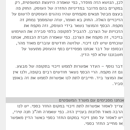
לכן, הנושא הזה מוסדר, כפי שאמרה היועצת המשפטית, רק
במקרים בהם מדובר במדיניות החזרה של העוסק. החוק פה
בעצם מבטל תנאים מקפחים שהיו נוהגים העוסקים לרשום על
הזיכויים האלה. החוק בא ואומר, שזה שהמסמך נמחק זה
מקפח. הכסף והמוצר נשאר בידי העוסק, וזה מקפח את
הזכויות של הצרכן. להגביל לתקופה בלתי סבירה את השימוש
בזיכוי, זה מקפח את הצרכן. כפי שאמרה חברת הכנסת, אנחנו
שוכחים שיש לנו זיכוי. שלושה חודשים עוברים מאוד מהר,
ובסופו של דבר אנחנו מפסידים כסף והעוסק מתעשר על
חשבוננו שלא לפי הדין.
דבר נוסף – העדר אפשרות לממש זיכוי בתקופה של מבצע.
גם זה מקפח. הרי הכסף נשאר חודשים רבים בקופה, ולנו אין
את המוצר ביד. חייבים לתת לנו אפשרות לממש את זה באופן
סביר.
אנחנו מסכימים עם משרד המשפטים
¶
צריך לאסור אפשרות לתת זיכוי במקום החזר כספי. יש לנו
הרבה מאוד תלונות בעניין הזה. כפי שאמרה חה"כ חנה טירי,
יש לאסור על מתן זיכוי במקום החזר כספי כאשר הדין מאפשר
או מחייב החזר כספי.