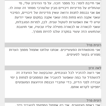
אני חייבת לומר: כל מספר זוכה. על פי ההיגיון שלי, מי
שהחליט על מדיניות זיכויים מבין שלצורכי מסחר זה שווה לו.
אם אני נכנסת לחנות ורואה שאין מדיניות של זיכויים, הסיכוי
שאני אקנה הוא פחות מזה שאני אקנה במקום שאני יודעת
שיש לי את האפשרות לשקול שנית. לכן, למרות המגבלות,
שאני לכאורה או לכאורה מטילה עליו עכשיו, אני חושבת
שהחשש הזה עשוי במקרה שלנו להיות מופרך.
רונית פרל
¶
אני מהתאחדות התעשיינים. אנחנו שלחנו אתמול מסמך הערות
מפורט בקשר לסעיפים.
לאה ורון
¶
אני רוצה להזכיר לכל הנוכחים, שהבקשה של הוועדה זה
להשתדל עד כמה שאפשר להעביר את המסמכים לפחות 3 ימי
עבודה לפני הדיון, כדי שחברי הכנסת והיועצת המשפטים
יספיקו לקרוא אותם.
רונית פרל
¶
אני באמת מצטערת. אני רק אתמול הספקתי להעביר נייר.